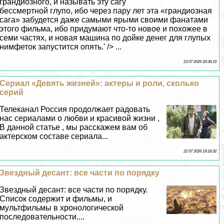
грандиозного, и называть эту сагу
бесcмepтной глупо, ибо через пару лет эта «грандиозная
сага» забудется даже самыми ярыми своими фанатами
этого фильма, ибо придумают что-то новое и похожее в
семи частях, и новая машина по дойке денег для глупых
нимфеток запустится опять.' /> ...
23 07 2026 20:36:19
Сериал «Девять жизней»: актеры и роли, сколько
серий
Телеканал Россия продолжает радовать
нас сериалами о любви и красивой жизни ,
В данной статье , мы расскажем вам об
актерском составе сериала...
22 07 2026 19:18:32
Звездный десант: все части по порядку
Звездный десант: все части по порядку.
Список содержит и фильмы, и
мультфильмы в хронологической
последовательности....