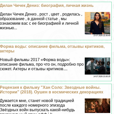
Дилан Чичек Дениз: биография, личная жизнь
Дилан Чичек Дениз , рост , цвет , родилась ,
образование , в данной статье , мы
ознакомим вас с ее биографией и личной
жизнью...
15 07 2026 22:36:40
Форма воды: описание фильма, отзывы критиков,
актеры
Новый фильмы 2017 «Форма воды»:
описание фильма, про что он, подробно про
сюжет. Актеры и отзывы критиков....
14 07 2026 23:30:35
Рецензия к фильму "Хан Соло: Звездные войны.
Истории" (2018). Оушен в космических декорациях
Думается мне, станет новой традицией
после каждого номерного эпизода
Звёздных войн выпускать какой-нибудь