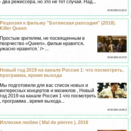
- два режиссера, но это не тот случай. Над...
06 08 2026 21:42:31
Рецензия к фильму "Богемская рапсодия" (2018).
Killer Queen
Простым зрителям, не посвященным в
творчество «Queen», фильм нравится,
ужасно нравится.' /> ...
05 08 2026 23:37:52
Новый год 2019 на канале Россия 1: что посмотреть,
программа, время выхода
Мы подготовили для вас список новых и
интересных концертов и мюзиклов , Новый
год 2019 на канале Россия 1 что посмотреть
, программа , время выхода...
04 08 2026 14:28:13
Иллюзия любви ( Mal de pierres ), 2016