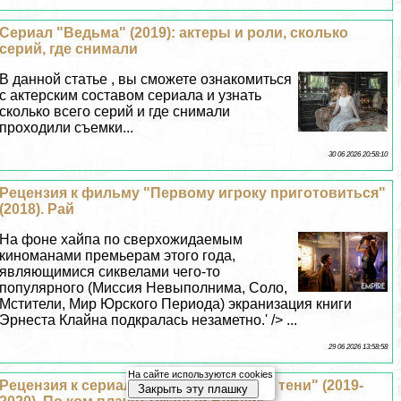
Сериал "Ведьма" (2019): актеры и роли, сколько
серий, где снимали
В данной статье , вы сможете ознакомиться
с актерским составом сериала и узнать
сколько всего серий и где снимали
проходили съемки...
30 06 2026 20:58:10
Рецензия к фильму "Первому игроку приготовиться"
(2018). Рай
На фоне хайпа по сверхожидаемым
киноманами премьерам этого года,
являющимися сиквелами чего-то
популярного (Миссия Невыполнима, Соло,
Мстители, Мир Юрского Периода) экранизация книги
Эрнеста Клайна подкралась незаметно.' /> ...
29 06 2026 13:58:58
На сайте используются cookies
Рецензия к сериалу "Чем мы заняты в тени" (2019-
Закрыть эту плашку