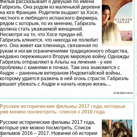
Фильм рассказывает о дeвyшке по имени
Габриэль. Она родом из маленькой деревни
на юге Франции. Родители выдают за Хосе,
честного и любящего испанского фермера,
рядом с которым, по их мнению, Габриэль
должна стать уважаемой женщиной.
Несмотря на то, что Хосе предан ей,
Габриэль клянется, что никогда не полюбит
его. Она живет как пленница, связанная по
рукам и ногам ограничениями традиционного общества,
недавно пережившего Вторую мировую войну. Однажды
Габриэль отправляют в Альпы на лечение - у нее
проблемы с камнями в почках. Там она знакомится с
Андре – раненным ветераном Индокитайской войны,
которому удается разжечь в ней огонь страсти. Габриэль
решает убежать с Андре и начать новую жизнь....
03 08 2026 0:30:10
Русские исторические фильмы 2017 года, которые
уже можно посмотреть: список с 2016 года
Русские исторические фильмы 2017 года,
которые уже можно посмотреть. Список
фильмов 2016 – 2017. Новинки об истории