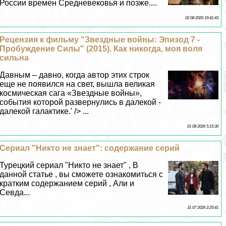
России времен Средневековья и позже....
02 08 2026 19:41:43
Рецензия к фильму "Звездные войны: Эпизод 7 -
Пробуждение Силы" (2015). Как никогда, моя воля
сильна
Давным – давно, когда автор этих строк
еще не появился на свет, вышла великая
космическая сага «Звездные войны»,
события которой развернулись в далекой -
далекой галактике.' /> ...
01 08 2026 5:15:30
Сериал "Никто не знает": содержание серий
Турецкий сериал "Никто не знает" , В
данной статье , вы сможете ознакомиться с
кратким содержанием серий , Али и
Севда...
31 07 2026 2:25:41