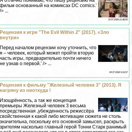
Я отлично понимаю, что пишу рецензию на
фильм основанный на комиксах DC comics.'
/> ...
10 07 2026 21:48:59
Рецензия к игре "The Evil Within 2" (2017). «Зло
внутри»
Перед началом рецензии хочу уточнить, что
я – человек, который может пройти вторую
часть игры, предварительно почти ничего
не узнав о первой.' /> ...
09 07 2026 9:16:57
Рецензия к фильму "Железный человек 3" (2013). Я
нагряну из ниоткуда !
Изощрённость, а так же концепция
премьеры Железный человек 3 весьма
посредственная ,убежденность режиссёра
свойственная к какой либо мотивации сюжета не столь
значительна, поскольку его основной замысел, раскрыть
зрителям насколько главный герой Тонни Старк ранимый