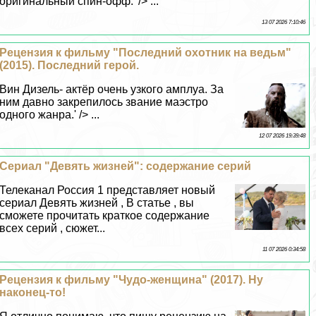
оригинальный спин-офф.' /> ...
13 07 2026 7:10:46
Рецензия к фильму "Последний охотник на ведьм"
(2015). Последний герой.
Вин Дизель- актёр очень узкого амплуа. За
ним давно закрепилось звание маэстро
одного жанра.' /> ...
12 07 2026 19:39:48
Сериал "Девять жизней": содержание серий
Телеканал Россия 1 представляет новый
сериал Девять жизней , В статье , вы
сможете прочитать краткое содержание
всех серий , сюжет...
11 07 2026 0:34:58
Рецензия к фильму "Чудо-женщина" (2017). Ну
наконец-то!