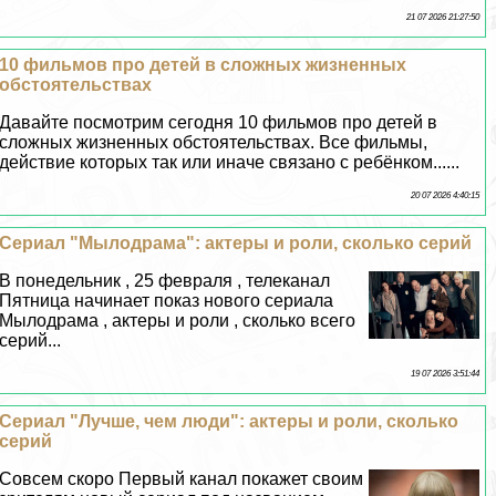
21 07 2026 21:27:50
10 фильмов про детей в сложных жизненных
обстоятельствах
Давайте посмотрим сегодня 10 фильмов про детей в
сложных жизненных обстоятельствах. Все фильмы,
действие которых так или иначе связано с ребёнком......
20 07 2026 4:40:15
Сериал "Мылодрама": актеры и роли, сколько серий
В понедельник , 25 февраля , телеканал
Пятница начинает показ нового сериала
Мылодрама , актеры и роли , сколько всего
серий...
19 07 2026 3:51:44
Сериал "Лучше, чем люди": актеры и роли, сколько
серий
Совсем скоро Первый канал покажет своим