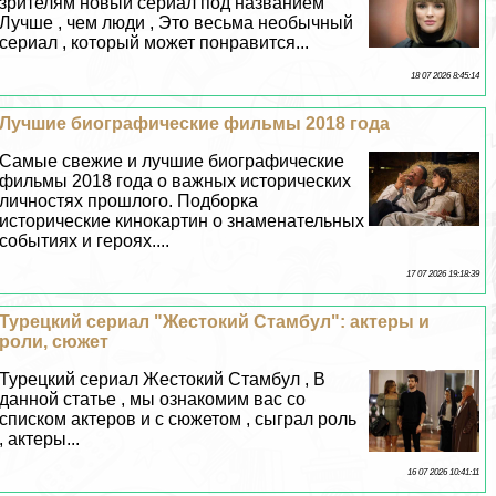
зрителям новый сериал под названием
Лучше , чем люди , Это весьма необычный
сериал , который может понравится...
18 07 2026 8:45:14
Лучшие биографические фильмы 2018 года
Самые свежие и лучшие биографические
фильмы 2018 года о важных исторических
личностях прошлого. Подборка
исторические кинокартин о знаменательных
событиях и героях....
17 07 2026 19:18:39
Турецкий сериал "Жестокий Стамбул": актеры и
роли, сюжет
Турецкий сериал Жестокий Стамбул , В
данной статье , мы ознакомим вас со
списком актеров и с сюжетом , сыграл роль
, актеры...
16 07 2026 10:41:11