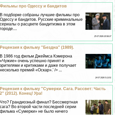
Фильмы про Одессу и бандитов
В подборке собраны лучшие фильмы про
Одессу и бандитов. Русские криминальные
сериалы о расцвете бандитизма в этом
городе....
25 07 2026 20:58:37
Рецензия к фильму "Бездна" (1989).
В 1986 год фильм Джеймса Кэмерона
«Чужие» очень успешно принят и
зрителями и критиками и даже получает
несколько премий «Оскар».' /> ...
24 07 2026 5:13:51
Рецензия к фильму "Сумерки. Сага. Рассвет: Часть
2" (2012). Конец! Ура!
Что? Грандиозный финал? Бесcмepтная
сага? Во второй части последней серии
фильма «Сумерки» не было ничего