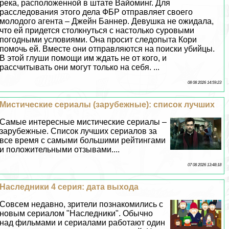
река, расположенной в штате Вайоминг. Для
расследования этого дела ФБР отправляет своего
молодого агента – Джейн Баннер. Дeвyшка не ожидала,
что ей придется столкнуться с настолько суровыми
погодными условиями. Она просит следопыта Кори
помочь ей. Вместе они отправляются на поиски убийцы.
В этой глуши помощи им ждать не от кого, и
рассчитывать они могут только на себя. ...
08 08 2026 14:59:23
Мистические сериалы (зарубежные): список лучших
Самые интересные мистические сериалы –
зарубежные. Список лучших сериалов за
все время с самыми большими рейтингами
и положительными отзывами....
07 08 2026 13:48:18
Наследники 4 серия: дата выхода
Совсем недавно, зрители познакомились с
новым сериалом "Наследники". Обычно
над фильмами и сериалами работают один