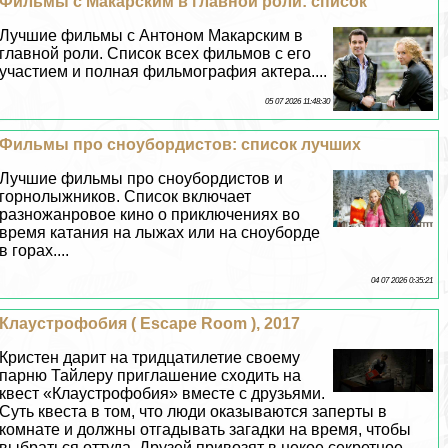
Фильмы с Макарским в главной роли: список
Лучшие фильмы с Антоном Макарским в
главной роли. Список всех фильмов с его
участием и полная фильмография актера....
05 07 2026 11:48:30
Фильмы про сноубордистов: список лучших
Лучшие фильмы про сноубордистов и
горнолыжников. Список включает
разножанровое кино о приключениях во
время катания на лыжах или на сноуборде
в горах....
04 07 2026 0:35:21
Клаустрофобия ( Escape Room ), 2017
Кристен дарит на тридцатилетие своему
парню Тайлеру приглашение сходить на
квест «Клаустрофобия» вместе с друзьями.
Суть квеста в том, что люди оказываются заперты в
комнате и должны отгадывать загадки на время, чтобы
выбраться оттуда. Друзей привозят в некое секретное