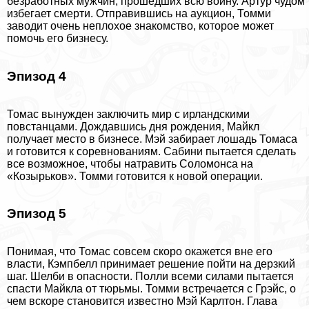
безработных мужчин, прошедших всю войну. Артур чудом
избегает cмepти. Отправившись на аукцион, Томми
заводит очень неплохое знакомство, которое может
помочь его бизнесу.
Эпизод 4
Томас вынужден заключить мир с ирландскими
повстанцами. Дождавшись дня рождения, Майкл
получает место в бизнесе. Мэй забирает лошадь Томаса
и готовится к соревнованиям. Сабини пытается сделать
все возможное, чтобы натравить Соломонса на
«Козырьков». Томми готовится к новой операции.
Эпизод 5
Понимая, что Томас совсем скоро окажется вне его
власти, Кэмпбелл принимает решение пойти на дерзкий
шаг. Шелби в опасности. Полли всеми силами пытается
спасти Майкла от тюрьмы. Томми встречается с Грэйс, о
чем вскоре становится известно Мэй Карлтон. Глава