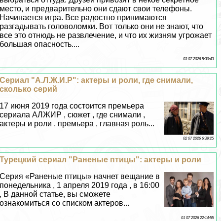
место, и предварительно они сдают свои телефоны.
Начинается игра. Все радостно принимаются
разгадывать головоломки. Вот только они не знают, что
все это отнюдь не развлечение, и что их жизням угрожает
большая опасность....
03 07 2026 5:30:43
Сериал "А.Л.Ж.И.Р": актеры и роли, где снимали,
сколько серий
17 июня 2019 года состоится премьера
сериала АЛЖИР , сюжет , где снимали ,
актеры и роли , премьера , главная роль...
02 07 2026 6:39:25
Турецкий сериал "Раненые птицы": актеры и роли
Серия «Раненые птицы» начнет вещание в
понедельника , 1 апреля 2019 года , в 16:00
, В данной статье, вы сможете
ознакомиться со списком актеров...
01 07 2026 22:14:55