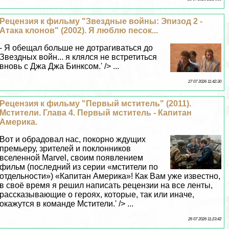
Рецензия к фильму "Звездные войны: Эпизод 2 -
Атака клонов" (2002). Я люблю песок...
- Я обещал больше не дотрагиваться до
Звездных войн... я клялся не встретиться
вновь с Джа Джа Бинксом.' /> ...
27 07 2026 11:42:30
Рецензия к фильму "Первый мститель" (2011).
Мстители. Глава 4. Первый мститель - Капитан
Америка.
Вот и обрадовал нас, покорно ждущих
премьеру, зрителей и поклонников
вселенной Marvel, своим появлением
фильм (последний из серии «мстители по
отдельности») «Капитан Америка»! Как Вам уже известно,
в своё время я решил написать рецензии на все ленты,
рассказывающие о героях, которые, так или иначе,
окажутся в комaнде Мстители.' /> ...
26 07 2026 11:23:42