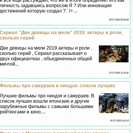
и всё ещё рассуждает, что же в итоге определяет его как
личность задавшись вопросом Я ? Или инновация
достижений которую создал ?.' /> ...
08 07 2026 20:26:44
Сериал "Две дeвицы на мели" 2019: актеры и роли,
сколько серий
Две дeвицы на мели 2019 актеры и роли ,
сколько серий , Сериал рассказывает о
двух официантках , объединенных общей
мечтой...
07 07 2026 11:10:42
Фильмы про самураев и ниндзя: список лучших
Лучшие фильмы про ниндзя и самураев. В
список лучших вошли японские и другие
зарубежные фильмы с самыми большими
рейтингами в кино....
06 07 2026 8:41:14