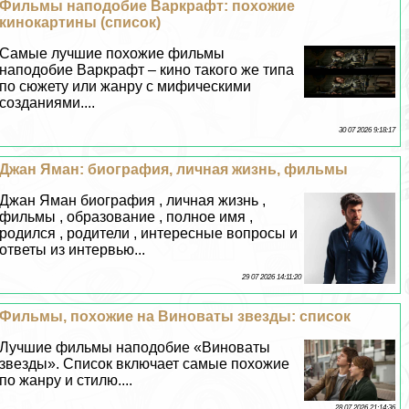
Фильмы наподобие Варкрафт: похожие
кинокартины (список)
Самые лучшие похожие фильмы
наподобие Варкрафт – кино такого же типа
по сюжету или жанру с мифическими
созданиями....
30 07 2026 9:18:17
Джан Яман: биография, личная жизнь, фильмы
Джан Яман биография , личная жизнь ,
фильмы , образование , полное имя ,
родился , родители , интересные вопросы и
ответы из интервью...
29 07 2026 14:11:20
Фильмы, похожие на Виноваты звезды: список
Лучшие фильмы наподобие «Виноваты
звезды». Список включает самые похожие
по жанру и стилю....
28 07 2026 21:14:36