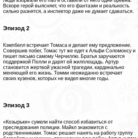
люди взорвали его паб и оставили от него одни бревна.
Вскоре герой выясняет, что его фантазии и реальность
сильно разнятся, а инспектор даже не думает сдаваться.
Эпизод 2
Кэмпбелл встречает Томаса и делает ему предложение.
Совершив побег, Томас тут же едет к Альфи Соломонсу и
пишет письмо самому Черчиллю. Братья заручаются
поддержкой Полли и дарят ей жилплощадь. Артур
становится жертвой ужасной трагедии, кардинально
меняющей его жизнь. Томми неожиданно встречает
своих кузенов, которых не видел многие годы.
Эпизод 3
«Козырьки» сумели найти способ избавиться от
преследования полиции. Майкл знакомится с
родственниками. Томас решает нанять на работу группу