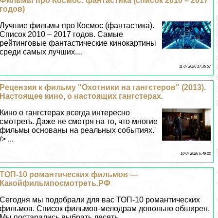
Фильмы про Космос: фантастика (список 2010 – 2017
годов)
Лучшие фильмы про Космос (фантастика).
Список 2010 – 2017 годов. Самые
рейтинговые фантастические кинокартины
среди самых лучших....
11 07 2026 17:36:57
Рецензия к фильму "Охотники на гангстеров" (2013).
Настоящее кино, о настоящих гангстерах.
Кино о гангстерах всегда интересно
смотреть. Даже не смотря на то, что многие
фильмы основаны на реальных событиях.'
/> ...
10 07 2026 6:49:22
ТОП-10 романтических фильмов —
Какойфильмпосмотреть.РФ
Сегодня мы подобрали для вас ТОП-10 романтических
фильмов. Список фильмов-мелодрам довольно обширен.
Мы постарались выбрать десять......