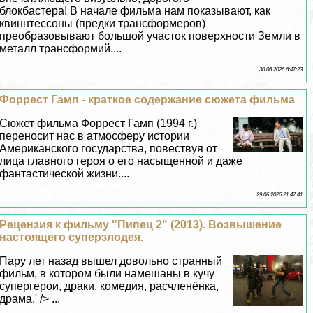
блокбастера! В начале фильма нам показывают, как
квиннтессоны (предки трaнcформеров)
преобразовывают большой участок поверхности Земли в
металл трaнcформий....
30 06 2026 6:47:23
Форрест Гамп - краткое содержание сюжета фильма
Сюжет фильма Форрест Гамп (1994 г.)
переносит нас в атмосферу истории
Американского государства, повествуя от
лица главного героя о его насыщенной и даже
фантастической жизни....
29 06 2026 21:47:41
Рецензия к фильму "Пипец 2" (2013). Возвышение
настоящего суперзлодея.
Пару лет назад вышел довольно странный
фильм, в котором были намешаны в кучу
супергерои, дpaки, комедия, расчлeнёнка,
драма.' /> ...