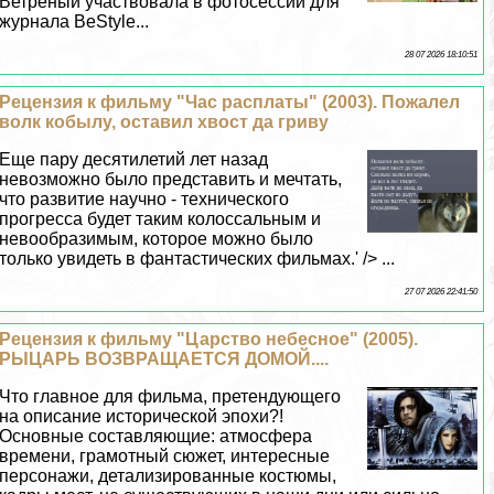
Ветреный участвовала в фотосессии для
журнала BeStyle...
28 07 2026 18:10:51
Рецензия к фильму "Час расплаты" (2003). Пожалел
волк кобылу, оставил хвост да гриву
Еще пару десятилетий лет назад
невозможно было представить и мечтать,
что развитие научно - технического
прогресса будет таким колоссальным и
невообразимым, которое можно было
только увидеть в фантастических фильмах.' /> ...
27 07 2026 22:41:50
Рецензия к фильму "Царство небесное" (2005).
РЫЦАРЬ ВОЗВРАЩАЕТСЯ ДОМОЙ....
Что главное для фильма, претендующего
на описание исторической эпохи?!
Основные составляющие: атмосфера
времени, грамотный сюжет, интересные
персонажи, детализированные костюмы,