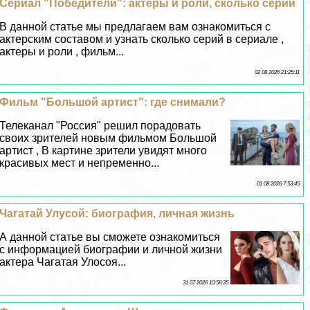
Сериал "Победители": актеры и роли, сколько серий
В данной статье мы предлагаем вам ознакомиться с
актерским составом и узнать сколько серий в сериале ,
актеры и роли , фильм...
02 08 2026 21:25:11
Фильм "Большой артист": где снимали?
Телеканал "Россия" решил порадовать
своих зрителей новым фильмом Большой
артист , В картине зрители увидят много
красивых мест и непременно...
01 08 2026 7:53:45
Чагатай Улусой: биография, личная жизнь
А данной статье вы сможете ознакомиться
с информацией биографии и личной жизни
актера Чагатая Улосоя...
31 07 2026 10:58:35