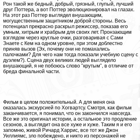
Рон такой же бедный, добрый, грязный, глупый, лучший
друг Поттера, а вот Поттер эволюционировал на глазах.
На этот раз Поттер выглядел внушающим,
могущественным защитником доброй стороны. Весь
потенциал прекрасно раскрыл режиссер, показав его
умным, хитрым и храбрым для своих лет. Пронзающим
взглядом через круглые очки, разговаривая с Сами
Знаете с Кем на одном уровне, при этом доблестно
приняв вызов (Эх, почему они не помахались
палочками? Для чего нам тогда показали учебную сцену с
дуэлем?). Сцена двух великих людей выглядело
внушающий, я не побоюсь слово "крутым", в отличие от
бреда финальной части.
Фильм в целом положительный. А для меня она
оказалась экскурсией по Хогвартсу. Смотря, как фильм
заканчивается, я понимал, что он закончился навсегда.
Все же это оригинал истории, а остальное это продление
сезонов, а выглядит она все хуже и хуже. Таким я и его
запомню, живой Ричард Харрис, все тот же Джон
Уиллиямс, зло побеждено, и никто из персонажей не