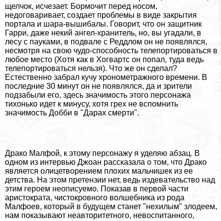
щелчок, исчезает. Бормочит перед носом,
недоговаривает, создает проблемы в виде закрытия
портала и шара-вышибалы. Говорит, что он защитник
Гарри, даже некий ангел-хранитель, но, вы угадали, в
лесу с пауками, в подвале с Реддлом он не появлялся,
несмотря на свою чудо-способность телепортироваться в
любое место (Хотя как в Хогвартс он попал, туда ведь
телепортироваться нельзя). Что же он сделал?
Естественно забрал кучу хронометражного времени. В
последние 30 минут он не появлялся, да и зрители
подзабыли его, здесь значимость этого персонажа
тихонько идет к минусу, хотя грех не вспомнить
значимость Добби в "Дарах cмepти".
Дpaко Малфой, к этому персонажу я уделяю абзац. В
одном из интервью Джоан рассказала о том, что Дpaко
является олицетворением плохих мальчишек из ее
детства. На этом претензии нет, ведь издевательство над
этим героем неописуемо. Показав в первой части
аристократа, чистокровного волшебника из рода
Малфоев, который в будущем станет "нехилым" злодеем,
нам показывают неавторитетного, невоспитанного,