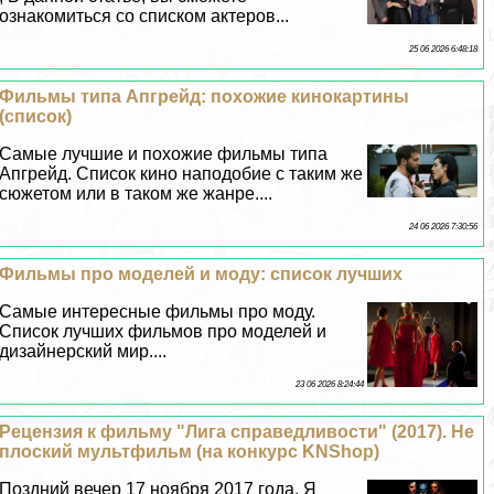
ознакомиться со списком актеров...
25 06 2026 6:48:18
Фильмы типа Апгрейд: похожие кинокартины
(список)
Самые лучшие и похожие фильмы типа
Апгрейд. Список кино наподобие с таким же
сюжетом или в таком же жанре....
24 06 2026 7:30:56
Фильмы про моделей и моду: список лучших
Самые интересные фильмы про моду.
Список лучших фильмов про моделей и
дизайнерский мир....
23 06 2026 8:24:44
Рецензия к фильму "Лига справедливости" (2017). Не
плоский мультфильм (на конкурс KNShop)
Поздний вечер 17 ноября 2017 года. Я