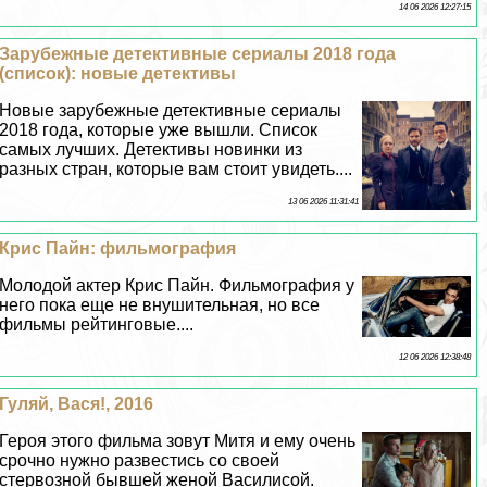
14 06 2026 12:27:15
Зарубежные детективные сериалы 2018 года
(список): новые детективы
Новые зарубежные детективные сериалы
2018 года, которые уже вышли. Список
самых лучших. Детективы новинки из
разных стран, которые вам стоит увидеть....
13 06 2026 11:31:41
Крис Пайн: фильмография
Молодой актер Крис Пайн. Фильмография у
него пока еще не внушительная, но все
фильмы рейтинговые....
12 06 2026 12:38:48
Гуляй, Вася!, 2016
Героя этого фильма зовут Митя и ему очень
срочно нужно развестись со своей
стepвозной бывшей женой Василисой.