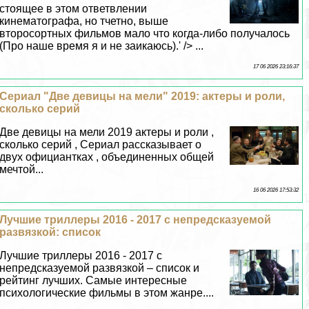
стоящее в этом ответвлении
кинематографа, но тчетно, выше
второсортных фильмов мало что когда-либо получалось
(Про наше время я и не заикаюсь).' /> ...
17 06 2026 23:16:37
Сериал "Две дeвицы на мели" 2019: актеры и роли,
сколько серий
Две дeвицы на мели 2019 актеры и роли ,
сколько серий , Сериал рассказывает о
двух официантках , объединенных общей
мечтой...
16 06 2026 17:53:32
Лучшие триллеры 2016 - 2017 с непредсказуемой
развязкой: список
Лучшие триллеры 2016 - 2017 с
непредсказуемой развязкой – список и
рейтинг лучших. Самые интересные
психологические фильмы в этом жанре....