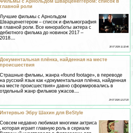
Фильмы с Арнольдом Шварценеггером: список в
главной роли
Лучшие фильмы с Арнольдом
Шварценеггером – список и фильмография
в главной роли. Все киноработы актера с
дебютного фильма до новинок 2017 –
2018....
30 07 2026 11:32:46
Документальная плёнка, найденная на месте
происшествия
Страшные фильмы, жанра «found footage», в переводе
на русский язык как «документальная плёнка, найденная
на месте происшествия» давно сформировались в
отдельный жанр фильмов ужасов....
29 07 2026 12:27:20
Интервью Эбру Шахин для BeStyle
Совсем недавно любимая многими актриса
, которая играет главную роль в сериале