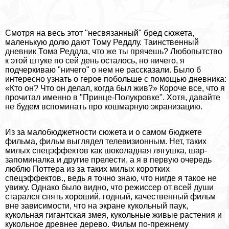
Смотря на весь этот "несвязанный" бред сюжета,
маленькую долю дают Тому Реддлу. Таинственный
дневник Тома Реддла, что же ты прячешь? Любопытство
к этой штуке по сей день осталось, но ничего, я
подчеркиваю "ничего" о нем не рассказали. Было б
интересно узнать о герое побольше с помощью дневника:
«Кто он? Что он делал, когда был жив?» Короче все, что я
прочитал именно в "Принце-Полукровке". Хотя, давайте
не будем вспоминать про кошмарную экранизацию.
Из за малобюджетности сюжета и о самом бюджете
фильма, фильм выглядел телевизионным. Нет, таких
милых спецэффектов как шоколадная лягушка, шар-
запоминалка и другие прелести, а я в первую очередь
люблю Поттера из за таких милых коротких
спецэффектов., ведь я точно знаю, что нигде я такое не
увижу. Однако было видно, что режиссер от всей души
старался снять хороший, годный, качественный фильм
вне зависимости, что на экране кукольный паук,
кукольная гигантская змея, кукольные живые растения и
кукольное древнее дерево. Фильм по-прежнему