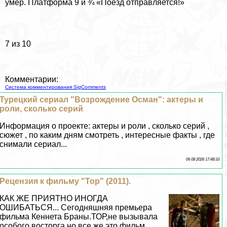
умер. Платформа 9 и ¾ «Поезд отправляется!»
7 из 10
Комментарии:
Система комментирования SigComments
Турецкий сериал "Возрождение Осман": актеры и
роли, сколько серий
Информация о проекте: актеры и роли , сколько серий ,
сюжет , по каким дням смотреть , интересные факты , где
снимали сериал...
06 08 2026 17:48:33
Рецензия к фильму "Тор" (2011).
КАК ЖЕ ПРИЯТНО ИНОГДА
ОШИБАТЬСЯ... Сегодняшняя премьера
фильма Кеннета Браны.ТОР,не вызывала
особого восторга,но все же это фильм