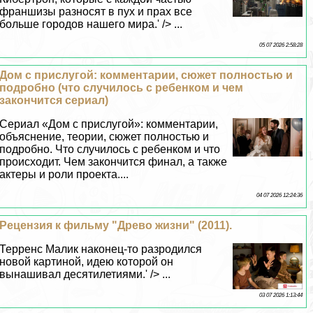
франшизы разносят в пух и прах все
больше городов нашего мира.' /> ...
05 07 2026 2:58:28
Дом с прислугой: комментарии, сюжет полностью и
подробно (что случилось с ребенком и чем
закончится сериал)
Сериал «Дом с прислугой»: комментарии,
объяснение, теории, сюжет полностью и
подробно. Что случилось с ребенком и что
происходит. Чем закончится финал, а также
актеры и роли проекта....
04 07 2026 12:24:36
Рецензия к фильму "Древо жизни" (2011).
Терренс Малик наконец-то разродился
новой картиной, идею которой он
вынашивал десятилетиями.' /> ...
03 07 2026 1:13:44