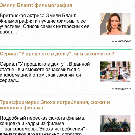
Эмили Блант: фильмография
Британская актриса Эмили Блант.
Фильмография и лучшие фильмы с ее
участием. Список самых интересных ее
работ....
02 07 2026 3:42:38
Сериал "У прошлого в долгу": чем закончится?
Сериал "У прошлого в долгу" , В данной
статье , вы сможете ознакомиться с
информацией о том , как закончится
сериал...
01 07 2026 0:37:17
Tрaнcформеры: Эпоха истрeбления, сюжет и
концовка фильма
Подробный пересказ сюжета фильма,
концовка и кадры из фильма
"Tрaнcформеры: Эпоха истрeбления" -
впечатляющего визуально, дорогого