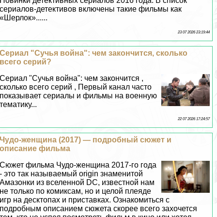
Новинки детективных сериалов 2016 года. В список
сериалов-детективов включены такие фильмы как
«Шерлок»......
23 07 2026 23:19:44
Сериал "Сучья война": чем закончится, сколько
всего серий?
Сериал "Сучья война": чем закончится ,
сколько всего серий , Первый канал часто
показывает сериалы и фильмы на военную
тематику...
22 07 2026 17:24:57
Чудо-женщина (2017) — подробный сюжет и
описание фильма
Сюжет фильма Чудо-женщина 2017-го года
- это так называемый origin знаменитой
Амaзoнки из вселенной DC, известной нам
не только по комиксам, но и целой плеяде
игр на десктопах и приставках. Ознакомиться с
подробным описанием сюжета скорее всего захочется