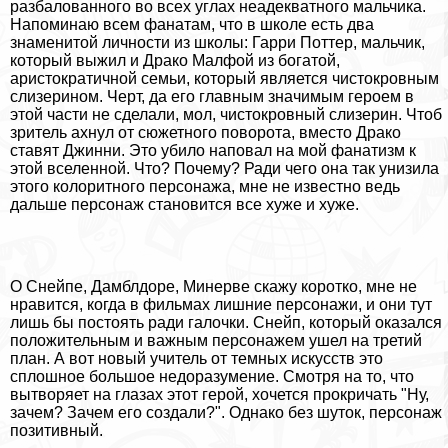
разбалованного во всех углах неадекватного мальчика.
Напоминаю всем фанатам, что в школе есть два
знаменитой личности из школы: Гарри Поттер, мальчик,
который выжил и Дpaко Малфой из богатой,
аристократичной семьи, который является чистокровным
слизерином. Черт, да его главным значимым героем в
этой части не сделали, мол, чистокровный слизерин. Чтоб
зритель ахнул от сюжетного поворота, вместо Дpaко
ставят Джинни. Это убило наповал на мой фанатизм к
этой вселенной. Что? Почему? Ради чего она так унизила
этого колоритного персонажа, мне не известно ведь
дальше персонаж становится все хуже и хуже.
О Снейпе, Дамблдоре, Минерве скажу коротко, мне не
нравится, когда в фильмах лишние персонажи, и они тут
лишь бы постоять ради галочки. Снейп, который оказался
положительным и важным персонажем ушел на третий
план. А вот новый учитель от темных искусств это
сплошное большое недоразумение. Смотря на то, что
вытворяет на глазах этот герой, хочется прокричать "Ну,
зачем? Зачем его создали?". Однако без шуток, персонаж
позитивный.