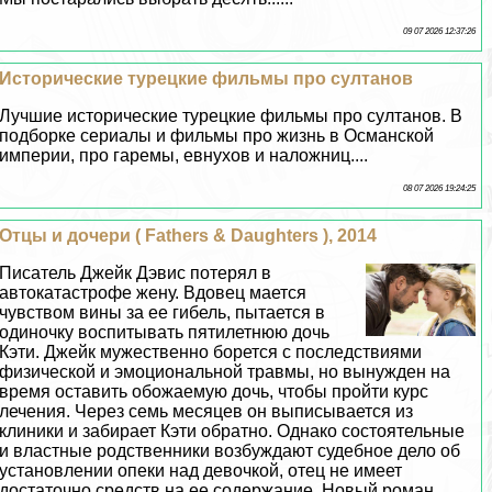
09 07 2026 12:37:26
Исторические турецкие фильмы про султанов
Лучшие исторические турецкие фильмы про султанов. В
подборке сериалы и фильмы про жизнь в Османской
империи, про гаремы, евнухов и наложниц....
08 07 2026 19:24:25
Отцы и дочери ( Fathers & Daughters ), 2014
Писатель Джейк Дэвис потерял в
автокатастрофе жену. Вдовец мается
чувством вины за ее гибель, пытается в
одиночку воспитывать пятилетнюю дочь
Кэти. Джейк мужественно борется с последствиями
физической и эмоциональной травмы, но вынужден на
время оставить обожаемую дочь, чтобы пройти курс
лечения. Через семь месяцев он выписывается из
клиники и забирает Кэти обратно. Однако состоятельные
и властные родственники возбуждают судебное дело об
установлении опеки над дeвoчкой, отец не имеет
достаточно средств на ее содержание. Новый роман