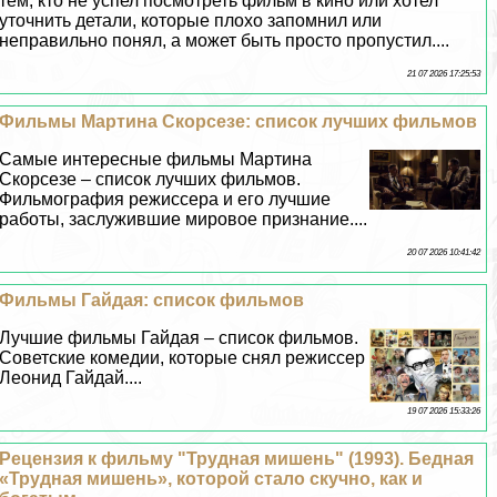
тем, кто не успел посмотреть фильм в кино или хотел
уточнить детали, которые плохо запомнил или
неправильно понял, а может быть просто пропустил....
21 07 2026 17:25:53
Фильмы Мартина Скорсезе: список лучших фильмов
Самые интересные фильмы Мартина
Скорсезе – список лучших фильмов.
Фильмография режиссера и его лучшие
работы, заслужившие мировое признание....
20 07 2026 10:41:42
Фильмы Гайдая: список фильмов
Лучшие фильмы Гайдая – список фильмов.
Советские комедии, которые снял режиссер
Леонид Гайдай....
19 07 2026 15:33:26
Рецензия к фильму "Трудная мишень" (1993). Бедная
«Трудная мишень», которой стало скучно, как и