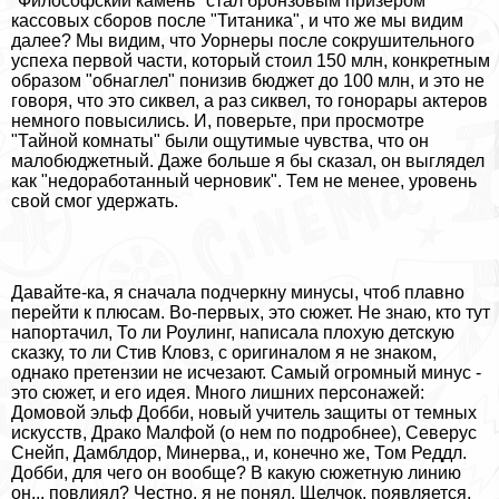
"Философский камень" стал бронзовым призером
кассовых сборов после "Титаника", и что же мы видим
далее? Мы видим, что Уорнеры после сокрушительного
успеха первой части, который стоил 150 млн, конкретным
образом "обнаглел" понизив бюджет до 100 млн, и это не
говоря, что это сиквел, а раз сиквел, то гонорары актеров
немного повысились. И, поверьте, при просмотре
"Тайной комнаты" были ощутимые чувства, что он
малобюджетный. Даже больше я бы сказал, он выглядел
как "недоработанный черновик". Тем не менее, уровень
свой смог удержать.
Давайте-ка, я сначала подчеркну минусы, чтоб плавно
перейти к плюсам. Во-первых, это сюжет. Не знаю, кто тут
напортачил, То ли Роулинг, написала плохую детскую
сказку, то ли Стив Кловз, с оригиналом я не знаком,
однако претензии не исчезают. Самый огромный минус -
это сюжет, и его идея. Много лишних персонажей:
Домовой эльф Добби, новый учитель защиты от темных
искусств, Дpaко Малфой (о нем по подробнее), Северус
Снейп, Дамблдор, Минерва,, и, конечно же, Том Реддл.
Добби, для чего он вообще? В какую сюжетную линию
он... повлиял? Честно, я не понял. Щелчок, появляется,