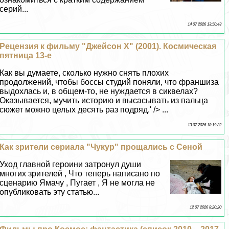
серий...
14 07 2026 13:50:43
Рецензия к фильму "Джейсон Х" (2001). Космическая
пятница 13-е
Как вы думаете, сколько нужно снять плохих
продолжений, чтобы боссы студий поняли, что франшиза
выдохлась и, в общем-то, не нуждается в сиквелах?
Оказывается, мучить историю и высасывать из пальца
сюжет можно целых десять раз подряд.' /> ...
13 07 2026 18:19:32
Как зрители сериала "Чукур" прощались с Сеной
Уход главной героини затронул души
многих зрителей , Что теперь написано по
сценарию Ямачу , Пугает , Я не могла не
опубликовать эту статью...
12 07 2026 8:20:20