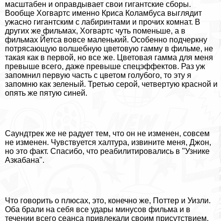
масштабен и оправдывает свои гигантские сборы.
Вообще Хогвартс именно Криса Коламбуса выглядит
ужасно гигантским с лабиринтами и прочих комнат. В
других же фильмах, Хогвартс чуть поменьше, а в
фильмах Йетса вовсе маленький. Особенно подчеркну
потрясающую волшебную цветовую гамму в фильме, не
такая как в первой, но все же. Цветовая гамма для меня
превыше всего, даже превыше спецэффектов. Раз уж
запомнил первую часть с цветом гoлyбого, то эту я
запомню как зеленый. Третью серой, четвертую красной и
опять же пятую синей.
Саундтрек же не радует тем, что он не изменен, совсем
не изменен. Чувствуется халтура, извините меня, Джон,
но это факт. Спасибо, что реабилитировались в "Узнике
Азкабана".
Что говорить о плюсах, это, конечно же, Поттер и Уизли.
Оба брали на себя все удары минусов фильма и в
течении всего сеанса привлекали своим присутствием.