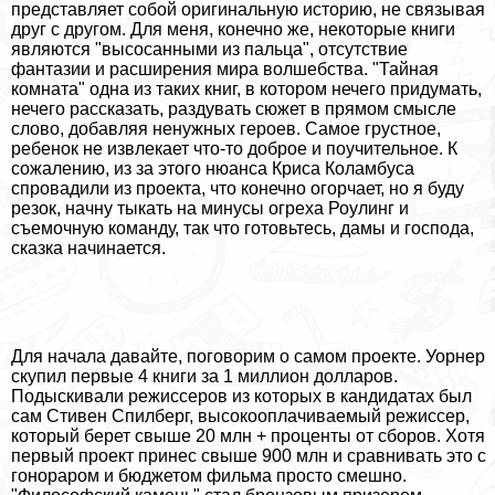
представляет собой оригинальную историю, не связывая
друг с другом. Для меня, конечно же, некоторые книги
являются "высосанными из пальца", отсутствие
фантазии и расширения мира волшебства. "Тайная
комната" одна из таких книг, в котором нечего придумать,
нечего рассказать, раздувать сюжет в прямом смысле
слово, добавляя ненужных героев. Самое грустное,
ребенок не извлекает что-то доброе и поучительное. К
сожалению, из за этого нюанса Криса Коламбуса
спровадили из проекта, что конечно огорчает, но я буду
резок, начну тыкать на минусы огреха Роулинг и
съемочную комaнду, так что готовьтесь, дамы и господа,
сказка начинается.
Для начала давайте, поговорим о самом проекте. Уорнер
скупил первые 4 книги за 1 миллион долларов.
Подыскивали режиссеров из которых в кандидатах был
сам Стивен Спилберг, высокооплачиваемый режиссер,
который берет свыше 20 млн + проценты от сборов. Хотя
первый проект принес свыше 900 млн и сравнивать это с
гонораром и бюджетом фильма просто смешно.