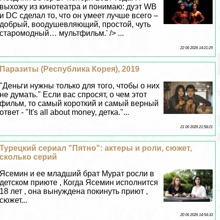
выхожу из кинотеатра и понимаю: дуэт WB
и DC сделал то, что он умеет лучше всего –
добрый, воодушевляющий, простой, чуть
старомодный… мультфильм.' /> ...
22 06 2026 14:21:29
Паразиты (Республика Корея), 2019
"Деньги нужны только для того, чтобы о них
не думать." Если вас спросят, о чем этот
фильм, то самый короткий и самый верный
ответ - "It's all about money, детка."...
21 06 2026 21:58:21
Турецкий сериал "Пятно": актеры и роли, сюжет,
сколько серий
Ясемин и ее младший брат Мурат росли в
детском приюте , Когда Ясемин исполнится
18 лет , она вынуждена покинуть приют ,
сюжет...
20 06 2026 14:54:33