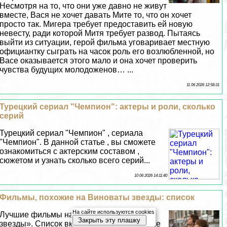
Несмотря на то, что они уже давно не живут
вместе, Вася не хочет давать Мите то, что он хочет
просто так. Мигера требует предоставить ей новую
невесту, ради которой Митя требует развод. Пытаясь
выйти из ситуации, герой фильма уговаривает местную
официантку сыграть на часок роль его возлюбленной, но
Васе оказывается этого мало и она хочет проверить
чувства будущих молодоженов… ...
11 06 2026 12:58:31
Турецкий сериал "Чемпион": актеры и роли, сколько
серий
Турецкий сериал "Чемпион" , сериала
"Чемпион". В данной статье , вы сможете
ознакомиться с актерским составом ,
сюжетом и узнать сколько всего серий...
10 06 2026 14:11:40
Фильмы, похожие на Виноваты звезды: список
На сайте используются cookies
Лучшие фильмы наподобие «Виноваты
Закрыть эту плашку
звезды». Список включает самые похожие