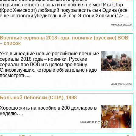
открытие летнего сезона и не пойти я не мог! Итак,Тор
(Крис Хемсворт) любящий покуралесить сын Одина (все
еще чертовски убедительный, сэр Энтони Хопкинс).' /> ...
05 08 2026 19:31:28
Военные сериалы 2018 года: новинки (русские) ВОВ
– список
Уже вышедшие новые российские военные
сериалы 2018 года – новинки. Русские
сериалы про ВОВ и в целом про войну.
Список лучших, которые обязательно надо
посмотреть....
04 08 2026 14:45:38
Большой Лебовски (США), 1998
Хорошо жить на пособие в 200 долларов в
неделю. ...
03 08 2026 13:30:55