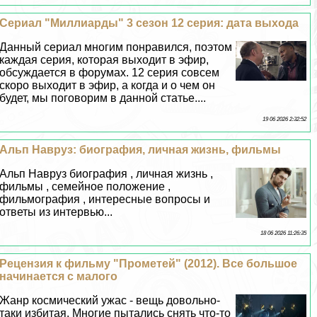
Сериал "Миллиарды" 3 сезон 12 серия: дата выхода
Данный сериал многим понравился, поэтом
каждая серия, которая выходит в эфир,
обсуждается в форумах. 12 серия совсем
скоро выходит в эфир, а когда и о чем он
будет, мы поговорим в данной статье....
19 06 2026 2:32:52
Альп Навруз: биография, личная жизнь, фильмы
Альп Навруз биография , личная жизнь ,
фильмы , семейное положение ,
фильмография , интересные вопросы и
ответы из интервью...
18 06 2026 11:26:35
Рецензия к фильму "Прометей" (2012). Все большое
начинается с малого
Жанр космический ужас - вещь довольно-
таки избитая. Многие пытались снять что-то