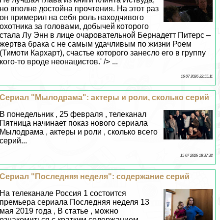
но вполне достойна прочтения. На этот раз
он примерил на себя роль находчивого
охотника за головами, добычей которого
стала Лу Энн в лице очаровательной Бернадетт Питерс –
жертва бpaка с не самым удачливым по жизни Роем
(Тимоти Кархарт), счастье которого занесло его в группу
кого-то вроде неонацистов.' /> ...
16 07 2026 22:55:11
Сериал "Мылодрама": актеры и роли, сколько серий
В понедельник , 25 февраля , телеканал
Пятница начинает показ нового сериала
Мылодрама , актеры и роли , сколько всего
серий...
15 07 2026 18:37:32
Сериал "Последняя неделя": содержание серий
На телеканале Россия 1 состоится
премьера сериала Последняя неделя 13
мая 2019 года , В статье , можно
ознакомиться с кратким содержанием