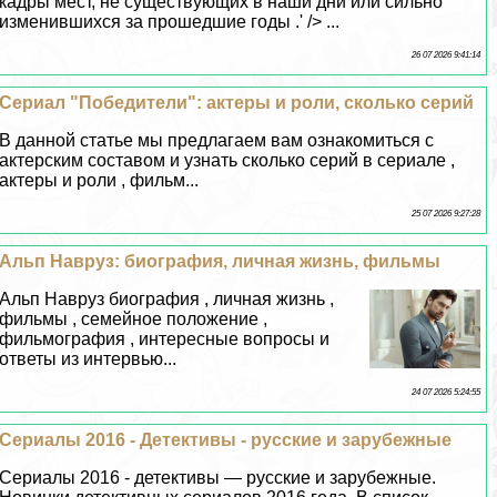
кадры мест, не существующих в наши дни или сильно
изменившихся за прошедшие годы .' /> ...
26 07 2026 9:41:14
Сериал "Победители": актеры и роли, сколько серий
В данной статье мы предлагаем вам ознакомиться с
актерским составом и узнать сколько серий в сериале ,
актеры и роли , фильм...
25 07 2026 9:27:28
Альп Навруз: биография, личная жизнь, фильмы
Альп Навруз биография , личная жизнь ,
фильмы , семейное положение ,
фильмография , интересные вопросы и
ответы из интервью...
24 07 2026 5:24:55
Сериалы 2016 - Детективы - русские и зарубежные
Сериалы 2016 - детективы — русские и зарубежные.