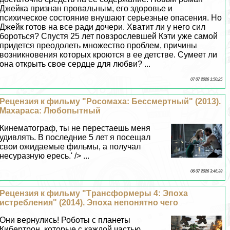
Джейка признан провальным, его здоровье и
психическое состояние внушают серьезные опасения. Но
Джейк готов на все ради дочери. Хватит ли у него сил
бороться? Спустя 25 лет повзрослевшей Кэти уже самой
придется преодолеть множество проблем, причины
возникновения которых кроются в ее детстве. Сумеет ли
она открыть свое сердце для любви? ...
07 07 2026 1:50:25
Рецензия к фильму "Росомаха: Бесcмepтный" (2013).
Махараса: Любопытный
Кинематограф, ты не перестаешь меня
удивлять. В последние 5 лет я посещал
свои ожидаемые фильмы, а получал
несуразную ересь.' /> ...
06 07 2026 3:46:33
Рецензия к фильму "Tрaнcформеры 4: Эпоха
истрeбления" (2014). Эпоха непонятно чего
Они вернулись! Роботы с планеты
Кибертрон, которые с каждой частью