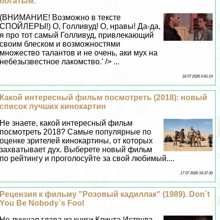
богатым.
(ВНИМАНИЕ! Возможно в тексте
СПОЙЛЕРЫ!) О, Голливуд! О, нравы! Да-да,
я про тот самый Голливуд, привлекающий
своим блеском и возможностями
множество талантов и не очень, аки мух на
небезызвестное лакомство.' /> ...
18 07 2026 0:41:19
Какой интересный фильм посмотреть (2018): новый
список лучших кинокартин
Не знаете, какой интересный фильм
посмотреть 2018? Самые популярные по
оценке зрителей кинокартины, от которых
захватывает дух. Выберете новый фильм
по рейтингу и проголосуйте за свой любимый....
17 07 2026 16:37:30
Рецензия к фильму "Розовый кадиллак" (1989). Don`t
You Be Nobody`s Fool
Не лучшая глава из книги Клинта Иствуда,