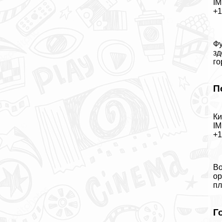
IM
+
Фу
зд
го
П
Ки
IM
+
Во
ор
пл
Г