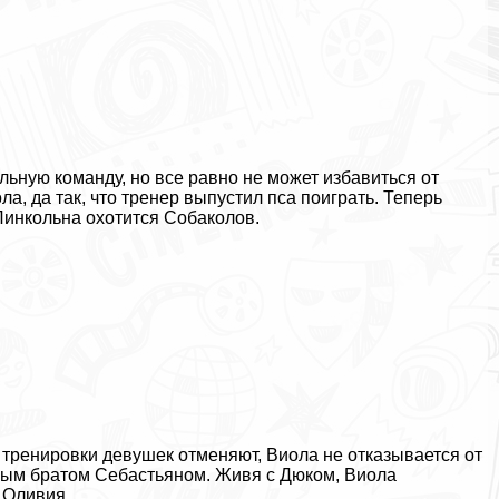
льную комaнду, но все равно не может избавиться от
а, да так, что тренер выпустил пса поиграть. Теперь
Линкольна охотится Собаколов.
а тренировки дeвyшек отменяют, Виола не отказывается от
ным братом Себастьяном. Живя с Дюком, Виола
 Оливия.