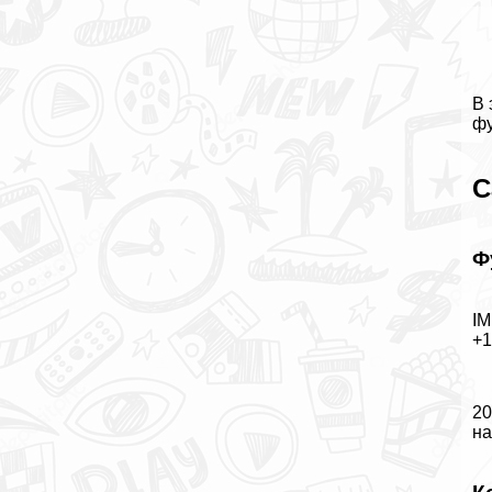
В 
фу
С
Ф
IM
+
20
на