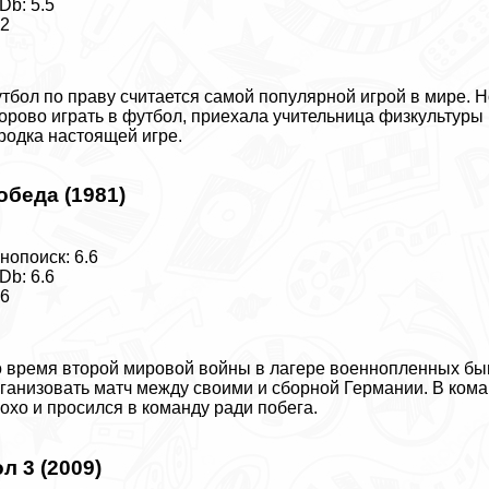
Db: 5.5
12
тбол по праву считается самой популярной игрой в мире. Н
орово играть в футбол, приехала учительница физкультуры и
родка настоящей игре.
обеда (1981)
нопоиск: 6.6
Db: 6.6
16
 время второй мировой войны в лагере военнопленных быв
ганизовать матч между своими и сборной Германии. В комa
охо и просился в комaнду ради побега.
ол 3 (2009)