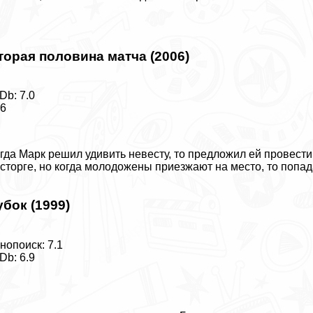
торая половина матча (2006)
Db: 7.0
16
гда Марк решил удивить невесту, то предложил ей провест
сторге, но когда молодожены приезжают на место, то попад
убок (1999)
нопоиск: 7.1
Db: 6.9
0