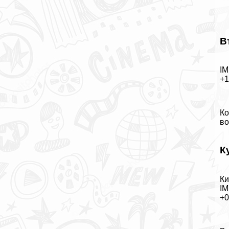
В
IM
+
Ко
во
К
Ки
IM
+