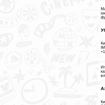
Ма
ши
фу
У
Ки
IM
+
Иг
ка
вл
А
Ки