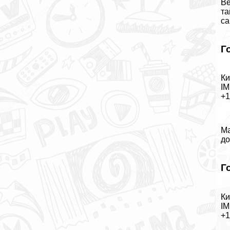
Ве
та
са
Г
Ки
IM
+
Ма
до
Г
Ки
IM
+