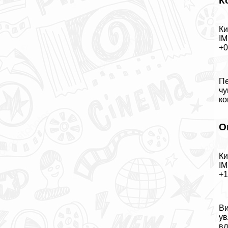
К
Ки
IM
+
Пе
чу
ко
О
Ки
IM
+
Ви
ув
вл