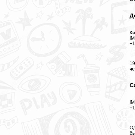
Д
Ки
IM
+
19
че
С
IM
+
Од
бы