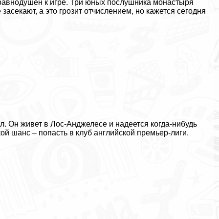
е равнодушен к игре. Три юных послушника монастыря
 засекают, а это грозит отчислением, но кажется сегодня
л. Он живет в Лос-Анджелесе и надеется когда-нибудь
ой шанс – попасть в клуб английской премьер-лиги.