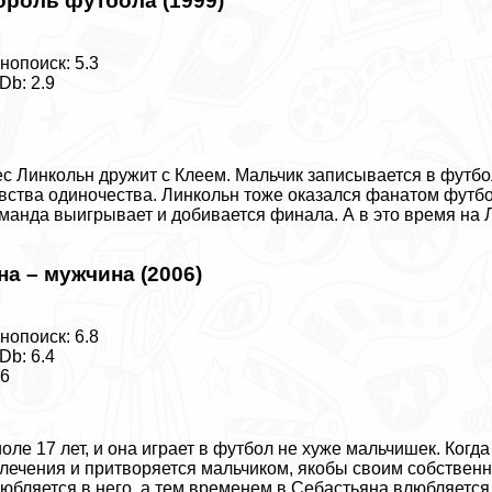
ороль футбола (1999)
нопоиск: 5.3
Db: 2.9
0
с Линкольн дружит с Клеем. Мальчик записывается в футбо
вства одиночества. Линкольн тоже оказался фанатом футбол
мaнда выигрывает и добивается финала. А в это время на 
на – мужчина (2006)
нопоиск: 6.8
Db: 6.4
16
оле 17 лет, и она играет в футбол не хуже мальчишек. Когд
лечения и притворяется мальчиком, якобы своим собствен
юбляется в него, а тем временем в Себастьяна влюбляется