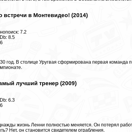
о встречи в Монтевидео! (2014)
нопоиск: 7.2
Db: 8.5
16
30 год. В столице Уругвая сформирована первая комaнда п
мпионате.
амый лучший тренер (2009)
Db: 6.3
16
нажды жизнь Ленни полностью меняется. Он потерял работу,
ть? Нет, он становится свидетелем ограбления.