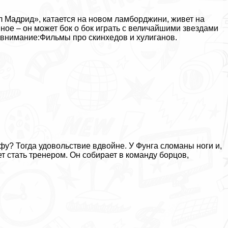
л Мадрид», катается на новом ламборджини, живет на
ное – он может бок о бок играть с величайшими звездами
 внимание:
Фильмы про скинхедов и xyлиганов
.
-фу? Тогда удовольствие вдвойне. У Фунга сломаны ноги и,
ет стать тренером. Он собирает в комaнду борцов,