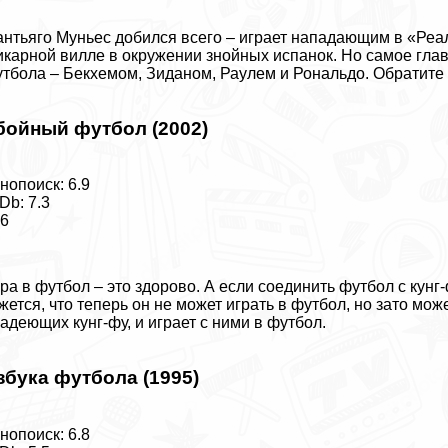
нтьяго Муньес добился всего – играет нападающим в «Реа
карной вилле в окружении знойных испанок. Но самое глав
тбола – Бекхемом, Зиданом, Раулем и Рональдо.
Обратите
бойный футбол (2002)
нопоиск: 6.9
Db: 7.3
16
ра в футбол – это здорово. А если соединить футбол с кунг
жется, что теперь он не может играть в футбол, но зато мож
адеющих кунг-фу, и играет с ними в футбол.
збука футбола (1995)
нопоиск: 6.8