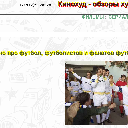
Кинохуд - обзоры 
+7(977)9328978
ФИЛЬМЫ
::
СЕРИА
но про футбол, футболистов и фанатов фут