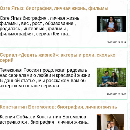
Озге Ягыз: биография, личная жизнь, фильмы
Озге Ягыз биография , личная жизнь ,
фильмы , вес , рост , образование ,
родилась , интервью , фильмы ,
фильмография , сериал Клятва...
12 07 2026 19:24:16
Сериал «Девять жизней»: актеры и роли, сколько
серий
Телеканал Россия продолжает радовать
нас сериалами о любви и красивой жизни ,
В данной статье , мы расскажем вам об
актерском составе сериала...
11 07 2026 10:18:42
Константин Богомолов: биография, личная жизнь
Ксения Собчак и Константин Богомолов
встречаются , биография , личная жизнь...