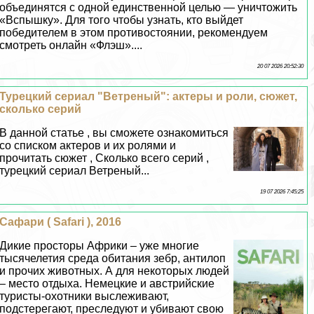
объединятся с одной единственной целью — уничтожить
«Вспышку». Для того чтобы узнать, кто выйдет
победителем в этом противостоянии, рекомендуем
смотреть онлайн «Флэш»....
20 07 2026 20:52:30
Турецкий сериал "Ветреный": актеры и роли, сюжет,
сколько серий
В данной статье , вы сможете ознакомиться
со списком актеров и их ролями и
прочитать сюжет , Сколько всего серий ,
турецкий сериал Ветреный...
19 07 2026 7:45:25
Сафари ( Safari ), 2016
Дикие просторы Африки – уже многие
тысячелетия среда обитания зебр, антилоп
и прочих животных. А для некоторых людей
– место отдыха. Немецкие и австрийские
туристы-охотники выслеживают,
подстерегают, преследуют и убивают свою