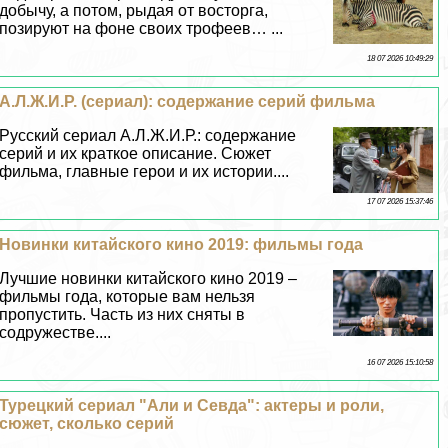
добычу, а потом, рыдая от восторга,
позируют на фоне своих трофеев… ...
18 07 2026 10:49:29
А.Л.Ж.И.Р. (сериал): содержание серий фильма
Русский сериал А.Л.Ж.И.Р.: содержание
серий и их краткое описание. Сюжет
фильма, главные герои и их истории....
17 07 2026 15:37:46
Новинки китайского кино 2019: фильмы года
Лучшие новинки китайского кино 2019 –
фильмы года, которые вам нельзя
пропустить. Часть из них сняты в
содружестве....
16 07 2026 15:10:58
Турецкий сериал "Али и Севда": актеры и роли,
сюжет, сколько серий