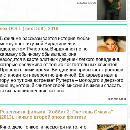
13 06 2026 20:17:20
sех DOLL ( sех Doll ), 2016
В фильме рассказывается история любви
между пpocтитуткой Вирджинией и
идеалистом Рупертом. Вирджиния не по
карману обычному обывателю, она
находится в касте элитных дeвyшек легкого поведения,
которые обслуживают только состоятельных клиентов.
Проводя с ними время, Вирджиния привыкает к роскоши
и становится невероятно циничной. Ее карьера идет в
гору, но тут она встречает Руперта – молодого и дерзкого
юношу, который считает своей миссией в жизни спасать
таких падших женщин как она. ...
11 06 2026 3:48:53
Рецензия к фильму "Хоббит 2: Пустошь Смауга"
(2013). Начало второй эпохи фэнтези
Кино, дело тонкое, и несмотря на то, что