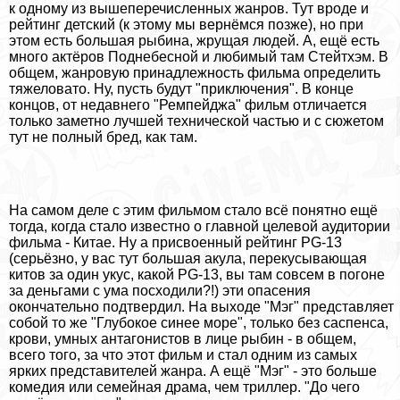
к одному из вышеперечисленных жанров. Тут вроде и
рейтинг детский (к этому мы вернёмся позже), но при
этом есть большая рыбина, жрущая людей. А, ещё есть
много актёров Поднебесной и любимый там Стейтхэм. В
общем, жанровую принадлежность фильма определить
тяжеловато. Ну, пусть будут "приключения". В конце
концов, от недавнего "Ремпейджа" фильм отличается
только заметно лучшей технической частью и с сюжетом
тут не полный бред, как там.
На самом деле с этим фильмом стало всё понятно ещё
тогда, когда стало известно о главной целевой аудитории
фильма - Китае. Ну а присвоенный рейтинг PG-13
(серьёзно, у вас тут большая акула, перекусывающая
китов за один укус, какой PG-13, вы там совсем в погоне
за деньгами с ума посходили?!) эти опасения
окончательно подтвердил. На выходе "Мэг" представляет
собой то же "Глубокое синее море", только без саспенса,
крови, умных антагонистов в лице рыбин - в общем,
всего того, за что этот фильм и стал одним из самых
ярких представителей жанра. А ещё "Мэг" - это больше
комедия или семейная драма, чем триллер. "До чего