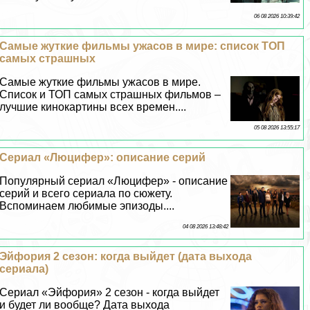
06 08 2026 10:39:42
Самые жуткие фильмы ужасов в мире: список ТОП
самых страшных
Самые жуткие фильмы ужасов в мире.
Список и ТОП самых страшных фильмов –
лучшие кинокартины всех времен....
05 08 2026 13:55:17
Сериал «Люцифер»: описание серий
Популярный сериал «Люцифер» - описание
серий и всего сериала по сюжету.
Вспоминаем любимые эпизоды....
04 08 2026 13:48:42
Эйфория 2 сезон: когда выйдет (дата выхода
сериала)
Сериал «Эйфория» 2 сезон - когда выйдет
и будет ли вообще? Дата выхода