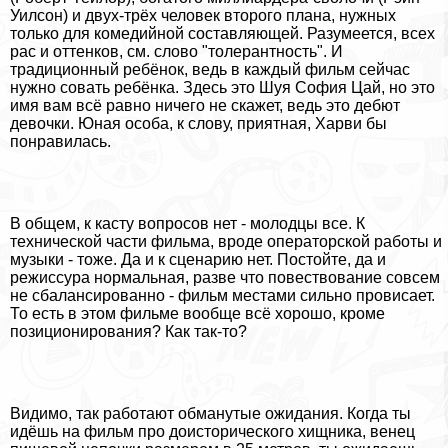
Уилсон) и двух-трёх человек второго плана, нужных
только для комедийной составляющей. Разумеется, всех
рас и оттенков, см. слово "толерантность". И
традиционный ребёнок, ведь в каждый фильм сейчас
нужно совать ребёнка. Здесь это Шуя София Цай, но это
имя вам всё равно ничего не скажет, ведь это дебют
дeвoчки. Юная особа, к слову, приятная, Харви бы
понравилась.
В общем, к касту вопросов нет - молодцы все. К
технической части фильма, вроде операторской работы и
музыки - тоже. Да и к сценарию нет. Постойте, да и
режиссура нормальная, разве что повествование совсем
не сбалансированно - фильм местами сильно провисает.
То есть в этом фильме вообще всё хорошо, кроме
позиционирования? Как так-то?
Видимо, так работают обманутые ожидания. Когда ты
идёшь на фильм про доисторического хищника, венец