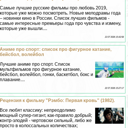
Самые лучшие русские фильмы про любовь 2019,
которые уже можно посмотреть. Новые мелодрамы года
– новинки кино в России. Список лучших фильмов -
самые интересные премьеры года про чувства и измену,
которые уже вышли....
23 07 2026 15:43:58
Аниме про спорт: список про фигурное катание,
бейсбол, волейбол
Лучшие аниме про спорт. Список
мультфильмов про фигурное катание,
бейсбол, волейбол, гонки, баскетбол, бокс и
плавание....
22 07 2026 15:27:17
Рецензия к фильму "Рэмбо: Первая кровь" (1982).
Все любят классику: непреодолимо
мощный супер-гигант, как-правило добрый;
контр-злодей - чертовски сильный, либо же
просто в колоссальных количествах;