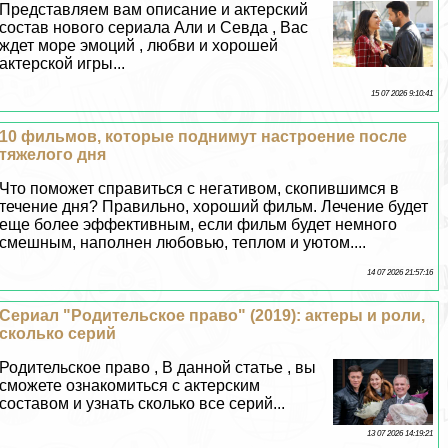
Представляем вам описание и актерский
состав нового сериала Али и Севда , Вас
ждет море эмоций , любви и хорошей
актерской игры...
15 07 2026 9:10:41
10 фильмов, которые поднимут настроение после
тяжелого дня
Что поможет справиться с негативом, скопившимся в
течение дня? Правильно, хороший фильм. Лечение будет
еще более эффективным, если фильм будет немного
смешным, наполнен любовью, теплом и уютом....
14 07 2026 21:57:16
Сериал "Родительское право" (2019): актеры и роли,
сколько серий
Родительское право , В данной статье , вы
сможете ознакомиться с актерским
составом и узнать сколько все серий...
13 07 2026 14:19:21