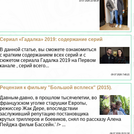
10 07 2026 22:58:34
Сериал «Гадалка» 2019: содержание серий
В данной статье, вы сможете ознакомиться
с кратким содержанием всех серий и с
сюжетом сериала Гадалка 2019 на Первом
канале , серий всего...
09 07 2026 7:40:21
Рецензия к фильму "Большой всплеск" (2015).
Давным-давно, в прошлом тысячелетии, во
французском уголке старушки Европы,
режиссер Жак Дере, впоследствии
заслуживший репутацию постановщика
крутых триллеров и боевиков, снял по рассказу Алена
Пейджа фильм Бассейн.' /> ...
08 07 2026 20:51:50