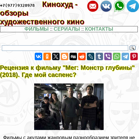
Кинохуд -
+7(977)9328978
обзоры
художественного кино
ФИЛЬМЫ
::
СЕРИАЛЫ
::
КОНТАКТЫ
Рецензия к фильму "Мег: Монстр глубины"
(2018). Где мой саспенс?
Фильмы с акулами жанровым разнообразием зрителя не