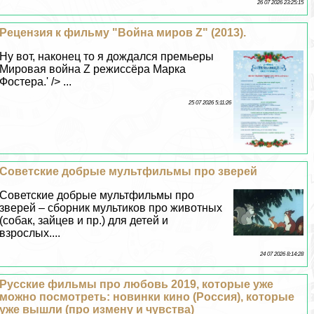
26 07 2026 23:25:15
Рецензия к фильму "Война миров Z" (2013).
Ну вот, наконец то я дождался премьеры
Мировая война Z режиссёра Марка
Фостера.' /> ...
25 07 2026 5:11:26
Советские добрые мультфильмы про зверей
Советские добрые мультфильмы про
зверей – сборник мультиков про животных
(собак, зайцев и пр.) для детей и
взрослых....
24 07 2026 8:14:28
Русские фильмы про любовь 2019, которые уже
можно посмотреть: новинки кино (Россия), которые
уже вышли (про измену и чувства)