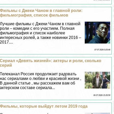
Фильмы с Джеки Чаном в главной роли:
фильмография, список фильмов
Лучшие фильмы с Джеки Чаном в главной
роли – комедии с его участием. Полная
фильмография и список наиболее
интересных ролей, а также новинки 2016 –
2017....
07 07 2026 0:25:46
Сериал «Девять жизней»: актеры и роли, сколько
серий
Телеканал Россия продолжает радовать
нас сериалами о любви и красивой жизни ,
В данной статье , мы расскажем вам об
актерском составе сериала...
06 07 2026 15:35:59
Фильмы, которые выйдут летом 2019 года