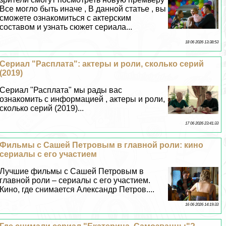
Все могло быть иначе , В данной статье , вы
сможете ознакомиться с актерским
составом и узнать сюжет сериала...
18 06 2026 13:38:53
Сериал "Расплата": актеры и роли, сколько серий
(2019)
Сериал "Расплата" мы рады вас
ознакомить с информацией , актеры и роли,
сколько серий (2019)...
17 06 2026 23:41:33
Фильмы с Сашей Петровым в главной роли: кино
сериалы с его участием
Лучшие фильмы с Сашей Петровым в
главной роли – сериалы с его участием.
Кино, где снимается Александр Петров....
16 06 2026 14:19:33