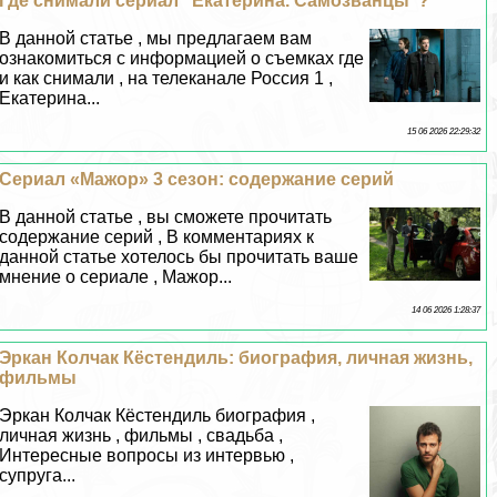
Где снимали сериал "Екатерина. Самозванцы"?
В данной статье , мы предлагаем вам
ознакомиться с информацией о съемках где
и как снимали , на телеканале Россия 1 ,
Екатерина...
15 06 2026 22:29:32
Сериал «Мажор» 3 сезон: содержание серий
В данной статье , вы сможете прочитать
содержание серий , В комментариях к
данной статье хотелось бы прочитать ваше
мнение о сериале , Мажор...
14 06 2026 1:28:37
Эркан Колчак Кёстендиль: биография, личная жизнь,
фильмы
Эркан Колчак Кёстендиль биография ,
личная жизнь , фильмы , свадьба ,
Интересные вопросы из интервью ,
супруга...