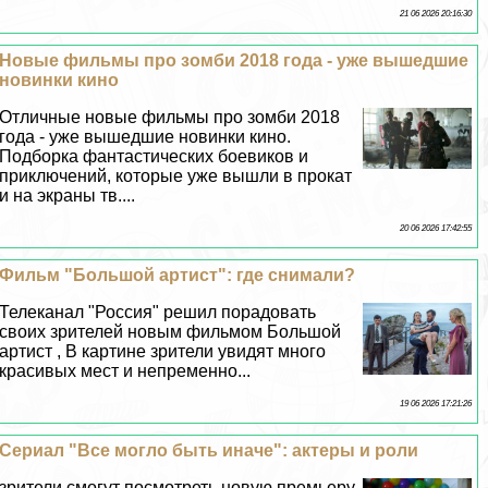
21 06 2026 20:16:30
Новые фильмы про зомби 2018 года - уже вышедшие
новинки кино
Отличные новые фильмы про зомби 2018
года - уже вышедшие новинки кино.
Подборка фантастических боевиков и
приключений, которые уже вышли в прокат
и на экраны тв....
20 06 2026 17:42:55
Фильм "Большой артист": где снимали?
Телеканал "Россия" решил порадовать
своих зрителей новым фильмом Большой
артист , В картине зрители увидят много
красивых мест и непременно...
19 06 2026 17:21:26
Сериал "Все могло быть иначе": актеры и роли
зрители смогут посмотреть новую премьеру