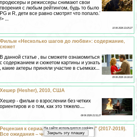
продюсеры и режиссеры снимают свои
творения с любым рейтингом, будь то было
PG и R, дети все равно смотрят что попало.'
/> ...
10 06 2026 23:25:27
Фильм «Несколько шагов до любви»: содержание,
сюжет
В данной статье , вы сможете ознакомиться
с содержанием и сюжетом картины и узнать
, какие актеры приняли участие в съемках...
09 06 2026 16:18:33
Хешер (Hesher), 2010, США
Хешер - фильм о взрослении без четких
ориентиров и о том, как это тяжело....
08 06 2026 21:51:27
Рецензия к сериалу "Мистер Мерседес" (2017-2019).
На сайте используются cookies
Закрыть эту плашку
Все ожидания – черепахе под хвост.