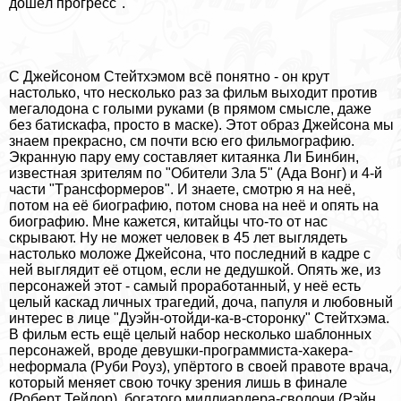
дошёл прогресс".
С Джейсоном Стейтхэмом всё понятно - он крут
настолько, что несколько раз за фильм выходит против
мегалодона с гoлыми руками (в прямом смысле, даже
без батискафа, просто в маске). Этот образ Джейсона мы
знаем прекрасно, см почти всю его фильмографию.
Экранную пару ему составляет китаянка Ли Бинбин,
известная зрителям по "Обители Зла 5" (Ада Вонг) и 4-й
части "Tрaнcформеров". И знаете, смотрю я на неё,
потом на её биографию, потом снова на неё и опять на
биографию. Мне кажется, китайцы что-то от нас
скрывают. Ну не может человек в 45 лет выглядеть
настолько моложе Джейсона, что последний в кадре с
ней выглядит её отцом, если не дедушкой. Опять же, из
персонажей этот - самый проработанный, у неё есть
целый каскад личных трагедий, доча, папуля и любовный
интерес в лице "Дуэйн-отойди-ка-в-сторонку" Стейтхэма.
В фильм есть ещё целый набор несколько шаблонных
персонажей, вроде дeвyшки-программиста-хакера-
неформала (Руби Роуз), упёртого в своей правоте врача,
который меняет свою точку зрения лишь в финале
(Роберт Тейлор), богатого миллиардера-сволочи (Рэйн