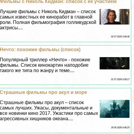
Фильмы с Николь Кидман: список с ее участием
Лучшие фильмы с Николь Кидман – список
самых известных ее киноработ в главной
роли. Полная фильмография голливудской
актрисы....
02 07 2026 5:46:46
Нечто: похожие фильмы (список)
Популярный триллер «Нечто» - похожие
фильмы. Список кинокартин наподобие
такого же типа по жанру и теме....
01 07 2026 6:58:17
Страшные фильмы про акул и море
Страшные фильмы про акул – список
самых лучших. Ужасы, документальные и
все новинки кино 2017. Ужастики про самых
агрессивных хищников океана....
30 06 2026 6:46:25