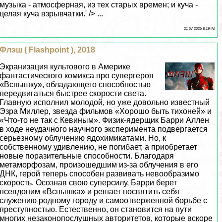
музыка - атмосферная, из тех старых времен; и куча -
целая куча взрывчатки.' /> ...
21 07 2026 8:19:43
Флэш ( Flashpoint ), 2018
Экранизация культового в Америке
фантастического комикса про супергероя
«Вспышку», обладающего способностью
передвигаться быстрее скорости света.
Главную исполнил молодой, но уже довольно известный
Эзра Миллер, звезда фильмов «Хорошо быть тихоней» и
«Что-то не так с Кевиным». Физик-ядерщик Барри Аллен
в ходе неудачного научного эксперимента подвергается
серьезному облучению ядохимикатами. Но, к
собственному удивлению, не погибает, а приобретает
новые поразительные способности. Благодаря
метаморфозам, произошедшим из-за облучения в его
ДНК, герой теперь способен развивать невообразимо
скорость. Осознав свою суперсилу, Барри берет
псевдоним «Вспышка» и решает посвятить себя
служению родному городу и самоотверженной борьбе с
преступностью. Естественно, он становится на пути
многих незаконопослушных авторитетов, которые вскоре