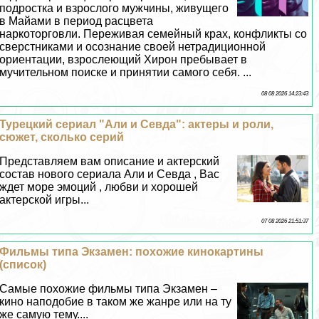
подростка и взрослого мужчины, живущего
в Майами в период расцвета
наркоторговли. Переживая семейный крах, конфликты со
сверстниками и осознание своей нетрадиционной
ориентации, взрослеющий Хирон пребывает в
мучительном поиске и принятии самого себя. ...
08 08 2026 14:23:43
Турецкий сериал "Али и Севда": актеры и роли,
сюжет, сколько серий
Представляем вам описание и актерский
состав нового сериала Али и Севда , Вас
ждет море эмоций , любви и хорошей
актерской игры...
07 08 2026 21:51:37
Фильмы типа Экзамен: похожие кинокартины
(список)
Самые похожие фильмы типа Экзамен –
кино наподобие в таком же жанре или на ту
же самую тему....