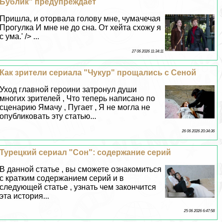
Бублик" предупреждает
Пришла, и оторвала голову мне, чумачечая
Прогулка И мне не до сна. От хейта схожу я
с ума.' /> ...
27 06 2026 11:34:11
Как зрители сериала "Чукур" прощались с Сеной
Уход главной героини затронул души
многих зрителей , Что теперь написано по
сценарию Ямачу , Пугает , Я не могла не
опубликовать эту статью...
26 06 2026 20:34:36
Турецкий сериал "Сон": содержание серий
В данной статье , вы сможете ознакомиться
с кратким содержанием серий и в
следующей статье , узнать чем закончится
эта история...
25 06 2026 6:47:58