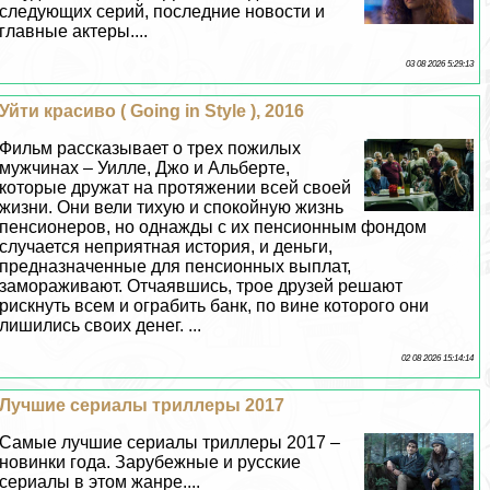
следующих серий, последние новости и
главные актеры....
03 08 2026 5:29:13
Уйти красиво ( Going in Style ), 2016
Фильм рассказывает о трех пожилых
мужчинах – Уилле, Джо и Альберте,
которые дружат на протяжении всей своей
жизни. Они вели тихую и спокойную жизнь
пенсионеров, но однажды с их пенсионным фондом
случается неприятная история, и деньги,
предназначенные для пенсионных выплат,
замораживают. Отчаявшись, трое друзей решают
рискнуть всем и ограбить банк, по вине которого они
лишились своих денег. ...
02 08 2026 15:14:14
Лучшие сериалы триллеры 2017
Самые лучшие сериалы триллеры 2017 –
новинки года. Зарубежные и русские
сериалы в этом жанре....