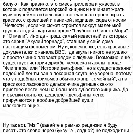
балуют. Как правило, это смесь триллера и ужасов, в
которых появляется морской хищник и начинает жрать
кучи ноунеймов и большинство главных героев, жрать
красиво, с кровищей и паникой людишек, сюда относим
"Челюсти", если же сюжет строится вокруг маленькой
группы людей - картины вроде "Глубокого Синего Моря"
и "Отмели". Иногда - трэш, самый известный из которых
это серия "Акулий торнадо", ставшая у себя дома
настоящим феноменом. Ну и, конечно же, есть красивые
документалки с канала BBC, где акулы никого не кушают
а просто чинно плавают рядом с людьми. Возможно, ещё
существует история дружбы человека и акулы, вроде
"Флиппера" или "Истории дельфина", но в существовании
подобной ленты ваша покорная слуга не уверена, потому
что у подобных фильмов обычно жанр "семейный", а на
красивого ласкового дельфинчика детишек как-то
приятнее вести, чем на большого зубастого хищника. Да
и съёмки опять же дешевле - дельфины легко
приручаются и вообще добрейшей души
млекопитающие.
Ну так вот, "Мэг" (давайте в рамках рецензии я буду
писать это слово через букву "э", ладно?) не подходит ни