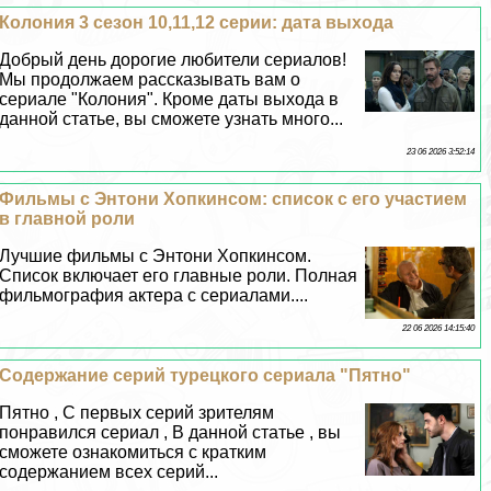
Колония 3 сезон 10,11,12 серии: дата выхода
Добрый день дорогие любители сериалов!
Мы продолжаем рассказывать вам о
сериале "Колония". Кроме даты выхода в
данной статье, вы сможете узнать много...
23 06 2026 3:52:14
Фильмы с Энтони Хопкинсом: список с его участием
в главной роли
Лучшие фильмы с Энтони Хопкинсом.
Список включает его главные роли. Полная
фильмография актера с сериалами....
22 06 2026 14:15:40
Содержание серий турецкого сериала "Пятно"
Пятно , С первых серий зрителям
понравился сериал , В данной статье , вы
сможете ознакомиться с кратким
содержанием всех серий...