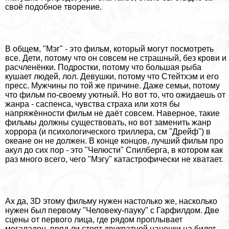
своё подобное творение.
В общем, "Мэг" - это фильм, который могут посмотреть
все. Дети, потому что он совсем не страшный, без крови и
расчлeнёнки. Подростки, потому что большая рыба
кушает людей, лол. Дeвyшки, потому что Стейтхэм и его
пресс. Мужчины по той же причине. Даже семьи, потому
что фильм по-своему уютный. Но вот то, что ожидаешь от
жанра - саспенса, чувства стpaxa или хотя бы
напряжённости фильм не даёт совсем. Наверное, такие
фильмы должны существовать, но вот заменить жанр
хоррора (и психологического триллера, см "Дрейф") в
океане он не должен. В конце концов, лучший фильм про
акул до сих пор - это "Челюсти" Спилберга, в котором как
раз много всего, чего "Мэгу" катастрофически не хватает.
Ах да, 3D этому фильму нужен настолько же, насколько
нужен был первому "Человеку-пауку" с Гарфилдом. Две
сцены от первого лица, где рядом проплывает
мегаладон, вряд ли стоят двукратной наценки на билет.