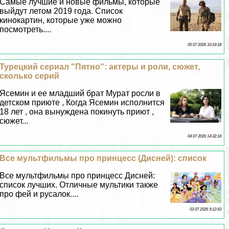
Самые лучшие и новые фильмы, которые
выйдут летом 2019 года. Список
кинокартин, которые уже можно
посмотреть....
05 07 2026 10:19:18
Турецкий сериал "Пятно": актеры и роли, сюжет,
сколько серий
Ясемин и ее младший брат Мурат росли в
детском приюте , Когда Ясемин исполнится
18 лет , она вынуждена покинуть приют ,
сюжет...
04 07 2026 14:32:18
Все мультфильмы про принцесс (Дисней): список
Все мультфильмы про принцесс Дисней:
список лучших. Отличные мультики также
про фей и русалок....
03 07 2026 9:12:43