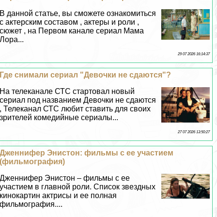
В данной статье, вы сможете ознакомиться
с актерским составом , актеры и роли ,
сюжет , на Первом канале сериал Мама
Лора...
29 07 2026 16:14:37
Где снимали сериал "Дeвoчки не сдаются"?
На телеканале СТС стартовал новый
сериал под названием Дeвoчки не сдаются
, Телеканал СТС любит ставить для своих
зрителей комедийные сериалы...
27 07 2026 13:50:27
Дженнифер Энистон: фильмы с ее участием
(фильмография)
Дженнифер Энистон – фильмы с ее
участием в главной роли. Список звездных
кинокартин актрисы и ее полная
фильмография....