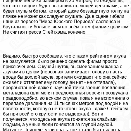
пищевой цепочки размером в 25 метров, ты ожидаешь,
что этот хищник будет выкашивать людей десятками, а не
будет глупым ботом, который даже беззащитную толпу на
пляже не может как следует скушать. Да в сцене гибели
няни из первого "Мира Юрского Периода" саспенса и
брутальности больше, чем во всём этом фильме целиком!
Не считая пресса Стейтхэма, конечно.
Видимо, быстро сообразив, что с таким рейтингом акула
не разгуляется, было решено сделать фильм просто
приключением. С кучей шуток, высмеиванием жанра с
акулами в целом (персонаж запихивает голову в пасть
вроде бы дохлой акуле, зрители ожидают что она сейчас
оживёт и оттяпает ему голову, ан нет - не оттяпала),
проработанной даже с научной точки зрения появления
мегаладона (для меня предложенная версия прозвучала
правдоподобно, во всяком случае, пока я не вспомнила о
перепаде давления на 11 тысячах метров под водой и на
поверхности, которую не то чтобы акула - даже Стейтхэм
бы при всей его крутости не выдержал). Вот и
получается, что здесь не акула гоняется за слабыми
людьми, а умные люди гоняются за глупой акулой.
Матушке Природе, узри она такое, стало бы стыдно за