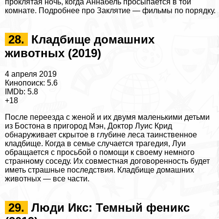
проклятая ночь, когда Аннабель просыпается в той
комнате. Подробнее про
Заклятие — фильмы по порядку
.
28.
Кладбище домашних
животных (2019)
4 апреля 2019
Кинопоиск: 5.6
IMDb: 5.8
+18
После переезда с женой и их двумя маленькими детьми
из Бостона в пригород Мэн, Доктор Луис Крид
обнаруживает скрытое в глубине леса таинственное
кладбище. Когда в семье случается трагедия, Луи
обращается с просьбой о помощи к своему немного
странному соседу. Их совместная договоренность будет
иметь страшные последствия.
Кладбище домашних
животных — все части
.
29.
Люди Икс: Темный феникс