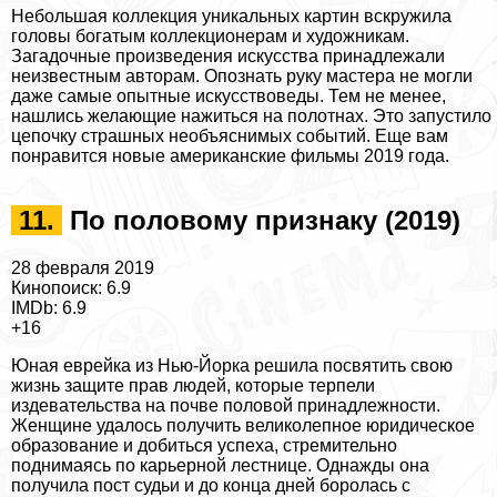
Небольшая коллекция уникальных картин вскружила
головы богатым коллекционерам и художникам.
Загадочные произведения искусства принадлежали
неизвестным авторам. Опознать руку мастера не могли
даже самые опытные искусствоведы. Тем не менее,
нашлись желающие нажиться на полотнах. Это запустило
цепочку страшных необъяснимых событий. Еще вам
понравится
новые американские фильмы 2019 года
.
11.
По пoлoвoму признаку (2019)
28 февраля 2019
Кинопоиск: 6.9
IMDb: 6.9
+16
Юная еврейка из Нью-Йорка решила посвятить свою
жизнь защите прав людей, которые терпели
издевательства на почве пoлoвoй принадлежности.
Женщине удалось получить великолепное юридическое
образование и добиться успеха, стремительно
поднимаясь по карьерной лестнице. Однажды она
получила пост судьи и до конца дней боролась с