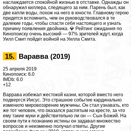
наслаждается спокойной жизнью в отставке. Однажды он
обнаружил киллера, следящего за ним. Парень был, как
две капли воды, похож на него в юности. Главному герою
придется вспомнить, чем он руководствовался в те
далекие годы, чтобы спасти себя настоящего и узнать
причину появления двойника. 💎 Рейтинг ожидания по
Кинопоиску очень высокий — 97% зрителей ждут, когда
Уилл Смит пойдет войной на Уилла Смита.
15.
Варавва (2019)
25 апреля 2019
Кинопоиск: 6.0
IMDb: 6.0
+12
Варрава избежал жестокой казни, которой вместо него
подвергся Иисус. Это страшное событие кардинально
изменило мировоззрение мужчины. Он стал узнавать, кто
же тот человек, что оказался распятым на кресте, за что
ему такие муки и действительно ли он — Сын Божий. На
своем пути к познанию истины он задавал множество
вопросов и неизменно получал ответы. Другие