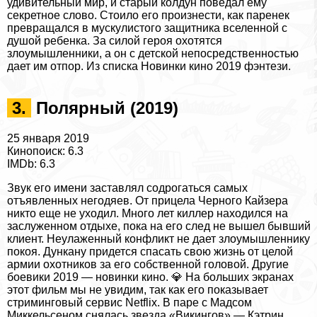
удивительный мир, и старый колдун поведал ему
секретное слово. Стоило его произнести, как паренек
превращался в мускулистого защитника вселенной с
душой ребенка. За силой героя охотятся
злоумышленники, а он с детской непосредственностью
дает им отпор. Из списка
Новинки кино 2019 фэнтези
.
3.
Полярный (2019)
25 января 2019
Кинопоиск: 6.3
IMDb: 6.3
Звук его имени заставлял содрогаться самых
отъявленных негодяев. От прицела Черного Кайзера
никто еще не уходил. Много лет киллер находился на
заслуженном отдыхе, пока на его след не вышел бывший
клиент. Неулаженный конфликт не дает злоумышленнику
покоя. Дункану придется спасать свою жизнь от целой
армии охотников за его собственной головой. Другие
боевики 2019 — новинки кино
. 💎 На больших экранах
этот фильм мы не увидим, так как его показывает
стриминговый сервис Netflix. В паре с Мадсом
Миккельсеном снялась звезда «Викингов» — Кэтрин