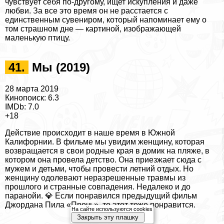
чувствует себя по-другому, ищет искупления и даже
любви. За все это время он не расстается с
единственным сувениром, который напоминает ему о
том страшном дне — картиной, изображающей
маленькую птицу.
41.
Мы (2019)
28 марта 2019
Кинопоиск: 6.3
IMDb: 7.0
+18
Действие происходит в наше время в Южной
Калифорнии. В фильме мы увидим женщину, которая
возвращается в свои родные края в домик на пляже, в
котором она провела детство. Она приезжает сюда с
мужем и детьми, чтобы провести летний отдых. Но
женщину одолевают неразрешенные травмы из
прошлого и странные совпадения. Недалеко и до
паранойи. 💎 Если понравился предыдущий фильм
Джордана Пила «Прочь», то этот тоже понравится.
На сайте используются cookies
Закрыть эту плашку