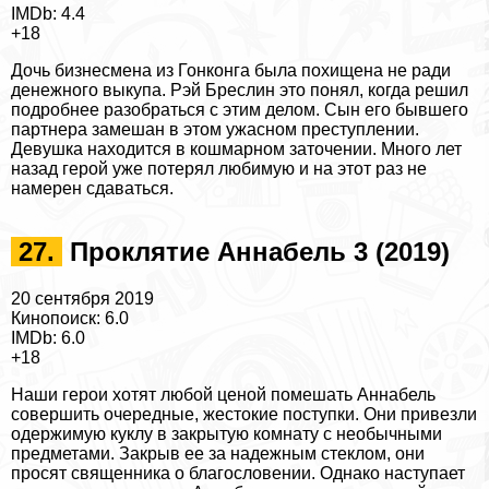
IMDb: 4.4
+18
Дочь бизнесмена из Гонконга была похищена не ради
денежного выкупа. Рэй Бреслин это понял, когда решил
подробнее разобраться с этим делом. Сын его бывшего
партнера замешан в этом ужасном преступлении.
Дeвyшка находится в кошмарном заточении. Много лет
назад герой уже потерял любимую и на этот раз не
намерен сдаваться.
27.
Проклятие Аннабель 3 (2019)
20 сентября 2019
Кинопоиск: 6.0
IMDb: 6.0
+18
Наши герои хотят любой ценой помешать Аннабель
совершить очередные, жестокие поступки. Они привезли
одержимую куклу в закрытую комнату с необычными
предметами. Закрыв ее за надежным стеклом, они
просят священника о благословении. Однако наступает