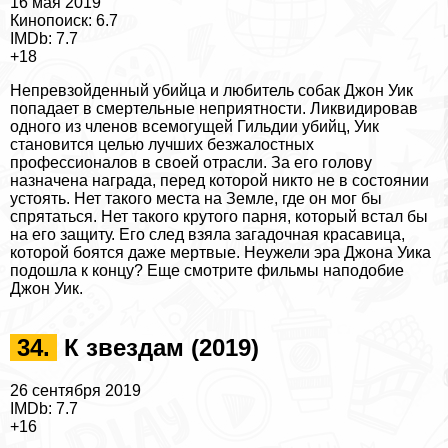
16 мая 2019
Кинопоиск: 6.7
IMDb: 7.7
+18
Непревзойденный убийца и любитель собак Джон Уик
попадает в cмepтельные неприятности. Ликвидировав
одного из члeнов всемогущей Гильдии убийц, Уик
становится целью лучших безжалостных
профессионалов в своей отрасли. За его голову
назначена награда, перед которой никто не в состоянии
устоять. Нет такого места на Земле, где он мог бы
спрятаться. Нет такого крутого парня, который встал бы
на его защиту. Его след взяла загадочная красавица,
которой боятся даже мертвые. Неужели эра Джона Уика
подошла к концу? Еще смотрите
фильмы наподобие
Джон Уик
.
34.
К звездам (2019)
26 сентября 2019
IMDb: 7.7
+16