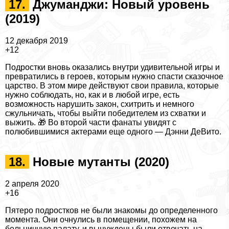
17.
Джумaнджи: Новый уровень
(2019)
12 декабря 2019
+12
Подростки вновь оказались внутри удивительной игры и
превратились в героев, которым нужно спасти сказочное
царство. В этом мире действуют свои правила, которые
нужно соблюдать, но, как и в любой игре, есть
возможность нарушить закон, схитрить и немного
сжульничать, чтобы выйти победителем из схватки и
выжить. 🎁 Во второй части фанаты увидят с
полюбившимися актерами еще одного — Дэнни ДеВито.
18.
Новые мутанты (2020)
2 апреля 2020
+16
Пятеро подростков не были знакомы до определенного
момента. Они очнулись в помещении, похожем на
больничную палату, и вынуждены были отвечать на