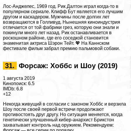
Лос-Анджелес, 1969 год. Рик Далтон играл когда-то в
популярном сериале. Клифф Бут является его лучшим
другом и каскадером. Мужчины после долгих лет
возвращаются в Голливуд. Нынешняя киноиндустрия
отличается от той фабрики грез, которую они знали и
покинули много лет назад. Рик останавливается в
роскошном районе, где его соседкой становится
знаменитая актриса Шэрон Тейт. 💖 На Каннском
фестивале фильм забрал премию пальмовой собаки.
31.
Форсаж: Хоббс и Шоу (2019)
1 августа 2019
Кинопоиск: 6.5
IMDb: 6.8
+12
Некогда живущий в согласии с законом Хоббс и верзила
Шоу после своей первой встречи продолжают
противостоять друг другу. Но ситуация меняется, когда
генетически улучшенный кибер-анархист Брикстон
захватывает контроль над оружием. Рекомендуем:
Форсаж — все серии
по порядку.