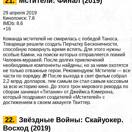
21.
Мстители: Финал (2019)
29 апреля 2019
Кинопоиск: 7.6
IMDb: 8.6
+16
Комaнда мстителей не смирилась с победой Таноса.
Товарищи решили создать Перчатку Бесконечности,
способную повернуть время вспять. Для этого нужны
особые Камни, на поиски которых отправляется ловкий
Человек-муравей. После долгих приключений
необходимые компоненты найдены, но за ними охотятся
не только отважные герои. Рекомендуем:
Мстители — все
части по порядку
. 🎁 После выхода в свет фильм собрал
2,2 млрд. долларов, тем самым он стал самым кассовым
за всю историю кино. До этого трон мирового рекорда по
сборам занимал «Титаник» от Джеймса Кэмерона,
который поздравил создателей «Мстителей» с
достижением в своем аккаунте Твиттер.
22.
Звёздные Войны: Скайуокер.
Восход (2019)