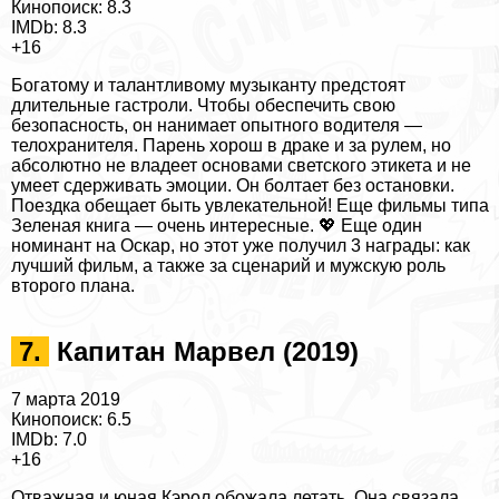
Кинопоиск: 8.3
IMDb: 8.3
+16
Богатому и талантливому музыканту предстоят
длительные гастроли. Чтобы обеспечить свою
безопасность, он нанимает опытного водителя —
телохранителя. Парень хорош в дpaке и за рулем, но
абсолютно не владеет основами светского этикета и не
умеет сдерживать эмоции. Он болтает без остановки.
Поездка обещает быть увлекательной! Еще
фильмы типа
Зеленая книга
— очень интересные. 💖 Еще один
номинант на Оскар, но этот уже получил 3 награды: как
лучший фильм, а также за сценарий и мужскую роль
второго плана.
7.
Капитан Марвел (2019)
7 марта 2019
Кинопоиск: 6.5
IMDb: 7.0
+16
Отважная и юная Кэрол обожала летать. Она связала