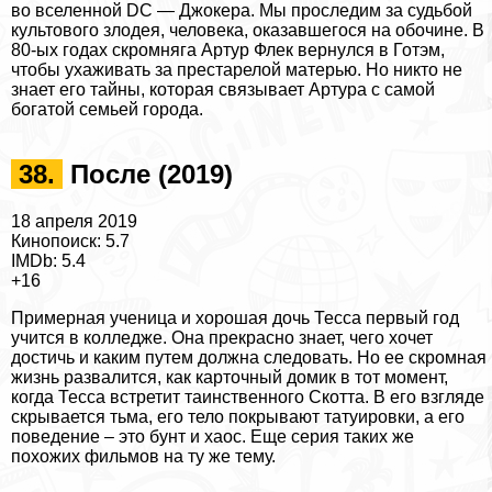
во вселенной DC — Джокера. Мы проследим за судьбой
культового злодея, человека, оказавшегося на обочине. В
80-ых годах скромняга Артур Флек вернулся в Готэм,
чтобы ухаживать за престарелой матерью. Но никто не
знает его тайны, которая связывает Артура с самой
богатой семьей города.
38.
После (2019)
18 апреля 2019
Кинопоиск: 5.7
IMDb: 5.4
+16
Примерная ученица и хорошая дочь Тесса первый год
учится в колледже. Она прекрасно знает, чего хочет
достичь и каким путем должна следовать. Но ее скромная
жизнь развалится, как карточный домик в тот момент,
когда Тесса встретит таинственного Скотта. В его взгляде
скрывается тьма, его тело покрывают татуировки, а его
поведение – это бунт и хаос. Еще серия таких же
похожих фильмов на ту же тему
.