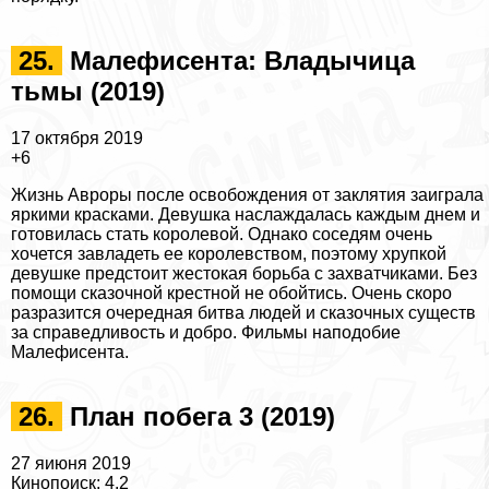
25.
Малефисента: Владычица
тьмы (2019)
17 октября 2019
+6
Жизнь Авроры после освобождения от заклятия заиграла
яркими красками. Дeвyшка наслаждалась каждым днем и
готовилась стать королевой. Однако соседям очень
хочется завладеть ее королевством, поэтому хрупкой
дeвyшке предстоит жестокая борьба с захватчиками. Без
помощи сказочной крестной не обойтись. Очень скоро
разразится очередная битва людей и сказочных существ
за справедливость и добро.
Фильмы наподобие
Малефисента
.
26.
План побега 3 (2019)
27 яиюня 2019
Кинопоиск: 4.2