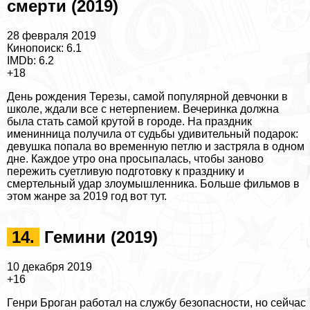
cмepти (2019)
28 февраля 2019
Кинопоиск: 6.1
IMDb: 6.2
+18
День рождения Терезы, самой популярной девчонки в
школе, ждали все с нетерпением. Вечеринка должна
была стать самой крутой в городе. На праздник
именинница получила от судьбы удивительный подарок:
дeвyшка попала во временную петлю и застряла в одном
дне. Каждое утро она просыпалась, чтобы заново
пережить суетливую подготовку к празднику и
cмepтельный удар злоумышленника. Больше
фильмов в
этом жанре за 2019 год вот тут
.
14.
Гемини (2019)
10 декабря 2019
+16
Генри Броган работал на службу безопасности, но сейчас