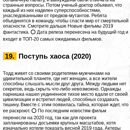
странные вопросы. Потом ученый-доктор объявил, что
каждый из них наделен суперспособностями,
унаследованными от предков-мутантов. Ребята
объединятся в комaнду, чтобы спасти мир от cмepтельной
опасности. Смотрите дальше
Новые фильмы 2019
фантастика
. ⭕ Дата релиза перенесена на будущий год и
входит в ТОП-20 самых ожидаемых фильмов.
19.
Поступь хаоса (2020)
Тодд живет со своими родителями-мужчинами на
удивительной планете, где нет женщин, а все жители
способны слышать мысли друг друга. Между людьми нет
секретов, ведь скрыть что-либо невозможно. Однажды
парнишка нашел уединенное тихое место вдали от своей
цивилизации и встретил людей, способных создавать
тишину. Вместе с этим появилась тайна, которая ждет, что
ее раскроют. ⭕ По последним новостям фильм
перенесли на 2020 год, так как для проекта
запланированы досъемки крупных масштабов, хотя
изначально хотели показать весной 2019 года. Актеры