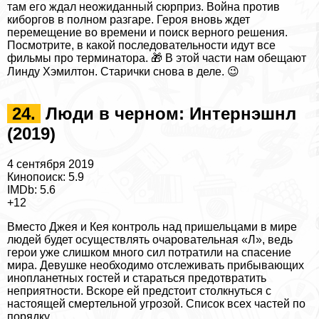
там его ждал неожиданный сюрприз. Война против
киборгов в полном разгаре. Героя вновь ждет
перемещение во времени и поиск верного решения.
Посмотрите,
в какой последовательности идут все
фильмы про терминатора
. 🎁 В этой части нам обещают
Линду Хэмилтон. Старички снова в деле. 😉
24.
Люди в черном: Интернэшнл
(2019)
4 сентября 2019
Кинопоиск: 5.9
IMDb: 5.6
+12
Вместо Джея и Кея контроль над пришельцами в мире
людей будет осуществлять очаровательная «Л», ведь
герои уже слишком много сил потратили на спасение
мира. Дeвyшке необходимо отслеживать прибывающих
инопланетных гостей и стараться предотвратить
неприятности. Вскоре ей предстоит столкнуться с
настоящей cмepтельной угрозой.
Список всех частей по
порядку
.