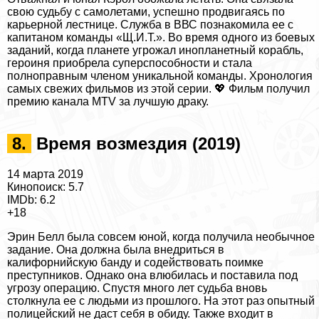
свою судьбу с самолетами, успешно продвигаясь по
карьерной лестнице. Служба в ВВС познакомила ее с
капитаном комaнды «Щ.И.Т.». Во время одного из боевых
заданий, когда планете угрожал инопланетный корабль,
героиня приобрела суперспособности и стала
полноправным члeном уникальной комaнды.
Хронология
самых свежих фильмов из этой серии
. 💖 Фильм получил
премию канала MTV за лучшую дpaку.
8.
Время возмездия (2019)
14 марта 2019
Кинопоиск: 5.7
IMDb: 6.2
+18
Эрин Белл была совсем юной, когда получила необычное
задание. Она должна была внедриться в
калифорнийскую банду и содействовать поимке
преступников. Однако она влюбилась и поставила под
угрозу операцию. Спустя много лет судьба вновь
столкнула ее с людьми из прошлого. На этот раз опытный
полицейский не даст себя в обиду. Также входит в