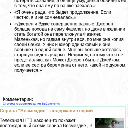
потерять сознание, а он ещё умудрялся обвинять ее
в том, что она ему по башке заехала.»
«Я очень рада, что быдет продолжение. Если
честно, я и не сомневалась.»
«Джерен и Эдже совершенно разные. Джерен
больше похода на саму Фазилет, но даже в желании
стать богатой она переплюнула Фазилет.
Маленькая, но гадкая внутри вся, по мне она копия
своей бабки. У них и юмор одинаковый и они
вообще на одной волне. Мне бы больше хотелось
старшую видеть рядом с Недимом, потому что я не
представляю, как Может Джерен быть с Джейком,
если ее сестра беременна от него, какой -то дурном
получается.»
Комментарии:
Система комментирования SigComments
Сериал "Возмездие": содержание серий
Телеканал НТВ наконец-то покажет
долгожданный всеми сериал Возмездие , В