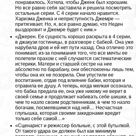
понравилось. Хотела, чтобы Дженк был хорошим.
Но все равно себя заставила и решила посмотреть
остальные серии. С 4 серии начало нравится.
Харизма Дженка и неприступность Джемре —
притягивает. Но, я, все равно думаю, что Неден
выздоровит и Джемре будет с ним.»
«Джерен. Ее сущность хорошо раскрыта в 4 серии,
в джакузи гостиницы, в разговоре с бабкой. Она уже
нарубила дров и ей нет пути назад. Она отлично это
понимает, из-за понимания того, что все мечты ее
полетели прахом с ней случаются систематические
истерики. Матери и старшей сестре на нее
абсолютно по баpaбану, они обеспокоены лишь тем,
чтобы она их не позорила. Они упустили ее
воспитание, отдав под влияние бабки, которая и
отравила ее душу. А теперь, когда мелкая осознала,
что бабка предала ее, она уже никому не верит в
своей семье и продолжает набивать себе шишки, в
чем то назло своим родственникам, в чем то назло
богачам, посмеявшимся над ней… Несчастная
глупышка, которая своими закидонами вредит
только себе самой…»
«Сценарист и режиссер больные, с этой бутылкой.
От такого удара он должен был как минимум