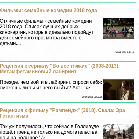
Фильмы: семейные комедии 2018 года
Отличные фильмы - семейные комедии
2018 года. Список лучших добрых
кинокартин, которые идеально подойдут
для семейного просмотра вместе с
детьми....
30 06 2026 9:36:48
Рецензия к сериалу "Во все тяжкие" (2008-2013).
Метамфетаминовый лабиринт
Прежде, чем войти в лабиринт, спроси себя:
сможешь ли ты из него выйти? Акт I.' /> ...
29 06 2026 20:31:26
Рецензия к фильму "Рэмпейдж" (2018). Скала: Эра
Гигантизма
Так уж получилось, что сейчас в Голливуде
пошёл тренд не только на домогательства,
но и на большое.' /> ...