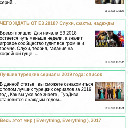
серий...
01 08 2026 23:51:28
ЧЕГО ЖДАТЬ ОТ Е3 2018? Слухи, факты, надежды
Время пришло! Для начала Е3 2018
остается чуть меньше недели, а значит
игровое сообщество гудит все громче и
громче. Слухи, теория, гадания на
кофейной гуще -...
31 07 2026 18:27:47
Лучшие турецкие сериалы 2019 года: список
В данной статье , вы сможете ознакомиться
с топом лучших турецких сериалов за 2019
год , Как вы уже все знаете , ТурДизи
становится с каждым годом...
30 07 2026 15:42:24
Весь этот мир ( Everything, Everything ), 2017