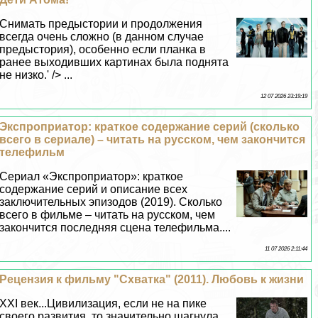
Снимать предыстории и продолжения
всегда очень сложно (в данном случае
предыстория), особенно если планка в
ранее выходивших картинах была поднята
не низко.' /> ...
12 07 2026 23:19:19
Экспроприатор: краткое содержание серий (сколько
всего в сериале) – читать на русском, чем закончится
телефильм
Сериал «Экспроприатор»: краткое
содержание серий и описание всех
заключительных эпизодов (2019). Сколько
всего в фильме – читать на русском, чем
закончится последняя сцена телефильма....
11 07 2026 2:11:44
Рецензия к фильму "Схватка" (2011). Любовь к жизни
XXI век...Цивилизация, если не на пике
своего развития, то значительно шагнула