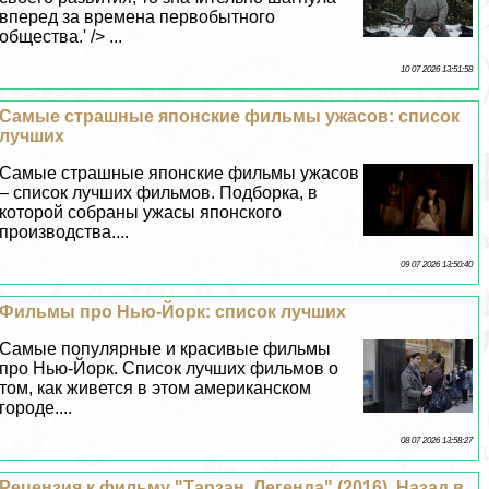
вперед за времена первобытного
общества.' /> ...
10 07 2026 13:51:58
Самые страшные японские фильмы ужасов: список
лучших
Самые страшные японские фильмы ужасов
– список лучших фильмов. Подборка, в
которой собраны ужасы японского
производства....
09 07 2026 13:50:40
Фильмы про Нью-Йорк: список лучших
Самые популярные и красивые фильмы
про Нью-Йорк. Список лучших фильмов о
том, как живется в этом американском
городе....
08 07 2026 13:58:27
Рецензия к фильму "Тарзан. Легенда" (2016). Назад в