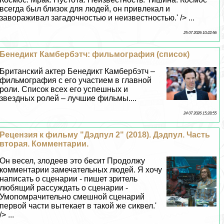
всегда был близок для людей, он привлекал и
завораживал загадочностью и неизвестностью.' /> ...
25 07 2026 10:22:56
Бенедикт Камбербэтч: фильмография (список)
Британский актер Бенедикт Камбербэтч –
фильмография с его участием в главной
роли. Список всех его успешных и
звездных ролей – лучшие фильмы....
24 07 2026 15:28:55
Рецензия к фильму "Дэдпул 2" (2018). Дэдпул. Часть
вторая. Комментарии.
Он весел, злодеев это бесит Продолжу
комментарии замечательных людей. Я хочу
написать о сценарии - пишет зритель
любящий рассуждать о сценарии -
Умопомрачительно смешной сценарий
первой части вытекает в такой же сиквел.'
/> ...