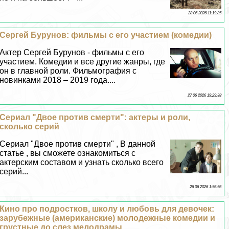
28 06 2026 11:19:35
Сергeй Бурунов: фильмы с его участием (комедии)
Актер Сергeй Бурунов - фильмы с его
участием. Комедии и все другие жанры, где
он в главной роли. Фильмография с
новинками 2018 – 2019 года....
27 06 2026 19:29:38
Сериал "Двое против cмepти": актеры и роли,
сколько серий
Сериал "Двое против cмepти" , В данной
статье , вы сможете ознакомиться с
актерским составом и узнать сколько всего
серий...
26 06 2026 1:56:56
Кино про подростков, школу и любовь для девочек:
зарубежные (американские) молодежные комедии и
грустные до слез мелодрамы