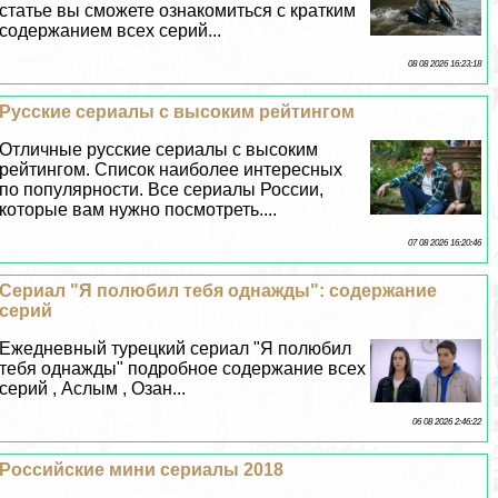
статье вы сможете ознакомиться с кратким
содержанием всех серий...
08 08 2026 16:23:18
Русские сериалы с высоким рейтингом
Отличные русские сериалы с высоким
рейтингом. Список наиболее интересных
по популярности. Все сериалы России,
которые вам нужно посмотреть....
07 08 2026 16:20:46
Сериал "Я полюбил тебя однажды": содержание
серий
Ежедневный турецкий сериал "Я полюбил
тебя однажды" подробное содержание всех
серий , Аслым , Озан...
06 08 2026 2:46:22
Российские мини сериалы 2018