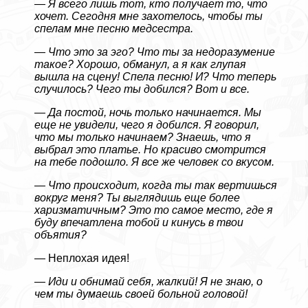
—
Я всего лишь тот, кто получает то, что
хочет. Сегодня мне захотелось, чтобы ты
спелам мне песню медсестра.
—
Что это за эго? Что ты за недоразумение
такое? Хорошо, обманул, а я как глупая
вышла на сцену! Спела песню! И? Что теперь
случилось? Чего ты добился? Вот и все.
—
Да постой, ночь только начинается. Мы
еще не увидели, чего я добился. Я говорил,
что мы только начинаем? Знаешь, что я
выбрал это платье. Но красиво смотрится
на тебе подошло. Я все же человек со вкусом.
—
Что происходит, когда ты так вертишься
вокруг меня? Ты выглядишь еще более
харизматичным? Это то самое место, где я
буду впечатлена тобой и кинусь в твои
объятия?
— Неплохая идея!
—
Иди и обнимай себя, жалкий! Я не знаю, о
чем ты думаешь своей больной головой!