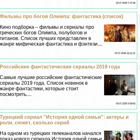
06 07 2026 7:37:46
Фильмы про богов Олимпа: фантастика (список)
Кино подборка – фильмы и сериалы про
греческих богов Олимпа, полубогов и
титанов. Список лучших представлен в
жанре мифическая фантастика и фэнтези....
05 07 2026 16:21:21
Российские фантастические сериалы 2019 года
Самые лучшие российские фантастические
сериалы 2019 года. Список новинок в
жанре фантастики, которые стоит
посмотреть....
04 07 2026 9:58:42
Турецкий сериал "История одной семьи": актеры и
роли, сюжет, сколько серий
На одном из турецких телеканалов начался
показ нового сериала История одной семьи