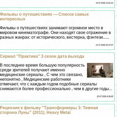
23 07 2026 13:41:21
Фильмы о путешествиях — Список самых
интересных
Фильмы о путешествиях занимают огромное место в
мировом кинематографе. Они находят свое отражение в
разных жанрах: от исторического, вестерна, фэнтези......
21 07 2026 22:37:57
Сериал "Пpaктика" 3 сезон дата выхода
В последнее время большую популярность
среди зрителей получают именно
медицинские сериалы , С чем это связано,
непонятно , Медицинские работники
отмечают, что с каждым годом подобные сериалы
снимаются более профессионально , чем в другие годы...
20 07 2026 4:28:45
Рецензия к фильму "Tрaнcформеры 3: Темная
сторона Луны" (2011). Heavy Metal