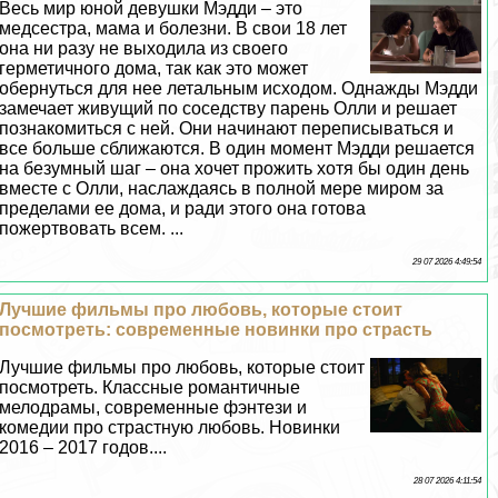
Весь мир юной дeвyшки Мэдди – это
медсестра, мама и болезни. В свои 18 лет
она ни разу не выходила из своего
герметичного дома, так как это может
обернуться для нее летальным исходом. Однажды Мэдди
замечает живущий по соседству парень Олли и решает
познакомиться с ней. Они начинают переписываться и
все больше сближаются. В один момент Мэдди решается
на безумный шаг – она хочет прожить хотя бы один день
вместе с Олли, наслаждаясь в полной мере миром за
пределами ее дома, и ради этого она готова
пожертвовать всем. ...
29 07 2026 4:49:54
Лучшие фильмы про любовь, которые стоит
посмотреть: современные новинки про страсть
Лучшие фильмы про любовь, которые стоит
посмотреть. Классные романтичные
мелодрамы, современные фэнтези и
комедии про страстную любовь. Новинки
2016 – 2017 годов....
28 07 2026 4:11:54