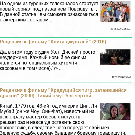
На одном из турецких телеканалов стартует
новый сериал под названием Повсюду ты ,
В данной статье , вы сможете ознакомиться
с актерским составом...
18 06 2026 13:53:31
Рецензия к фильму "Книга джунглей" (2016).
Да, в этом году студия Уолт Дисней просто
неудержима. Каждый новый её фильм
является потенциальным хитом (и
кассовым в том числе).' /> ...
17 06 2026 0:18:44
Рецензия к фильму "Крадущийся тигр, затаившийся
дpaкон" (2000). Тихий омут без чертей
Китай, 1779 год, 43-ий год империи Цин. Ли
Мубай (он же Чоу Юнь-Фат), известный на
всю страну мастер боевых искусств,
решает раз и навсегда оставить свою
профессию, в следствие чего передает свой меч,
Зеленую судьбу, своему бывшему боевому товарищу (и,