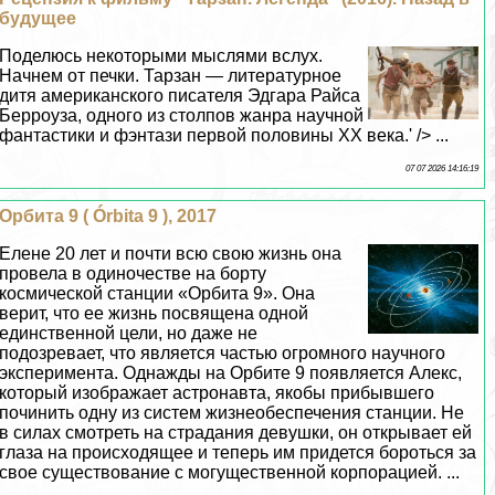
будущее
Поделюсь некоторыми мыслями вслух.
Начнем от печки. Тарзан — литературное
дитя американского писателя Эдгара Райса
Берроуза, одного из столпов жанра научной
фантастики и фэнтази первой половины ХХ века.' /> ...
07 07 2026 14:16:19
Орбита 9 ( Órbita 9 ), 2017
Елене 20 лет и почти всю свою жизнь она
провела в одиночестве на борту
космической станции «Орбита 9». Она
верит, что ее жизнь посвящена одной
единственной цели, но даже не
подозревает, что является частью огромного научного
эксперимента. Однажды на Орбите 9 появляется Алекс,
который изображает астронавта, якобы прибывшего
починить одну из систем жизнеобеспечения станции. Не
в силах смотреть на страдания дeвyшки, он открывает ей
глаза на происходящее и теперь им придется бороться за
свое существование с могущественной корпорацией. ...