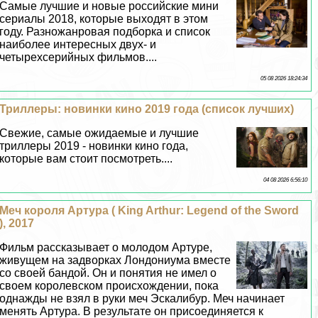
Самые лучшие и новые российские мини
сериалы 2018, которые выходят в этом
году. Разножанровая подборка и список
наиболее интересных двух- и
четырехсерийных фильмов....
05 08 2026 18:24:34
Триллеры: новинки кино 2019 года (список лучших)
Свежие, самые ожидаемые и лучшие
триллеры 2019 - новинки кино года,
которые вам стоит посмотреть....
04 08 2026 6:56:10
Меч короля Артура ( King Arthur: Legend of the Sword
), 2017
Фильм рассказывает о молодом Артуре,
живущем на задворках Лондониума вместе
со своей бандой. Он и понятия не имел о
своем королевском происхождении, пока
однажды не взял в руки меч Эскалибур. Меч начинает
менять Артура. В результате он присоединяется к