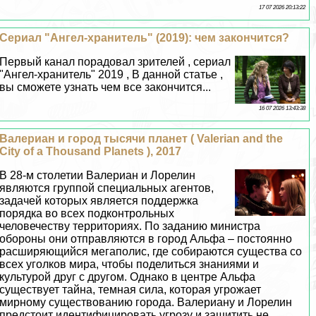
17 07 2026 20:13:22
Сериал "Ангел-хранитель" (2019): чем закончится?
Первый канал порадовал зрителей , сериал
"Ангел-хранитель" 2019 , В данной статье ,
вы сможете узнать чем все закончится...
16 07 2026 13:43:38
Валериан и город тысячи планет ( Valerian and the
City of a Thousand Planets ), 2017
В 28-м столетии Валериан и Лорелин
являются группой специальных агентов,
задачей которых является поддержка
порядка во всех подконтрольных
человечеству территориях. По заданию министра
обороны они отправляются в город Альфа – постоянно
расширяющийся мегаполис, где собираются существа со
всех уголков мира, чтобы поделиться знаниями и
культурой друг с другом. Однако в центре Альфа
существует тайна, темная сила, которая угрожает
мирному существованию города. Валериану и Лорелин
предстоит идентифицировать угрозу и защитить не