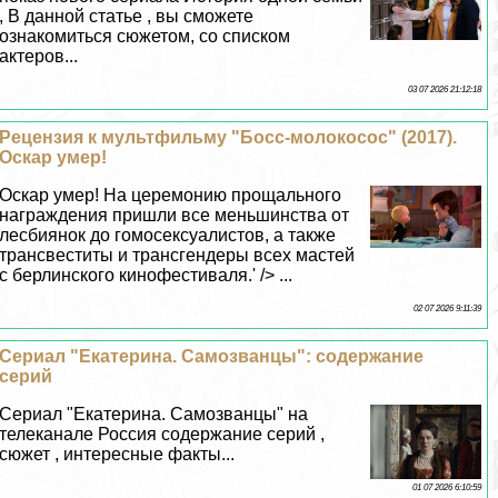
, В данной статье , вы сможете
ознакомиться сюжетом, со списком
актеров...
03 07 2026 21:12:18
Рецензия к мультфильму "Босс-молокосос" (2017).
Оскар умер!
Оскар умер! На церемонию прощального
награждения пришли все меньшинства от
лecбиянок до гомоceкcуалистов, а также
трaнcвеститы и трaнcгендеры всех мастей
с берлинского кинофестиваля.' /> ...
02 07 2026 9:11:39
Сериал "Екатерина. Самозванцы": содержание
серий
Сериал "Екатерина. Самозванцы" на
телеканале Россия содержание серий ,
сюжет , интересные факты...
01 07 2026 6:10:59