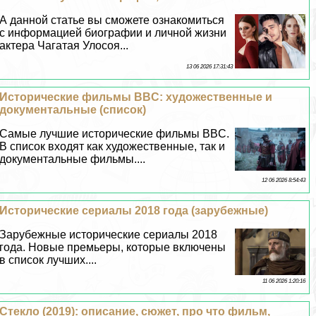
А данной статье вы сможете ознакомиться
с информацией биографии и личной жизни
актера Чагатая Улосоя...
13 06 2026 17:31:43
Исторические фильмы BBC: художественные и
документальные (список)
Самые лучшие исторические фильмы BBC.
В список входят как художественные, так и
документальные фильмы....
12 06 2026 8:54:43
Исторические сериалы 2018 года (зарубежные)
Зарубежные исторические сериалы 2018
года. Новые премьеры, которые включены
в список лучших....
11 06 2026 1:20:16
Стекло (2019): описание, сюжет, про что фильм,