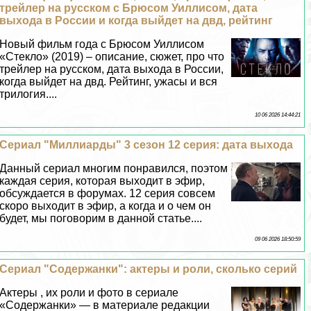
трейлер на русском с Брюсом Уиллисом, дата
выхода в России и когда выйдет на двд, рейтинг
Новый фильм года с Брюсом Уиллисом
«Стекло» (2019) – описание, сюжет, про что
трейлер на русском, дата выхода в России,
когда выйдет на двд. Рейтинг, ужасы и вся
трилогия....
10 06 2026 14:44:21
Сериал "Миллиарды" 3 сезон 12 серия: дата выхода
Данный сериал многим понравился, поэтом
каждая серия, которая выходит в эфир,
обсуждается в форумах. 12 серия совсем
скоро выходит в эфир, а когда и о чем он
будет, мы поговорим в данной статье....
09 06 2026 18:50:59
Сериал "Содержанки": актеры и роли, сколько серий
Актеры , их роли и фото в сериале
«Содержанки» — в материале редакции