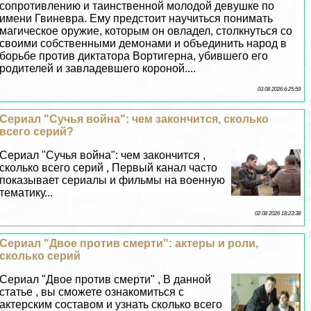
сопротивлению и таинственной молодой дeвyшке по
имени Гвиневра. Ему предстоит научиться понимать
магическое оружие, которым он овладел, столкнуться со
своими собственными демонами и объединить народ в
борьбе против диктатора Вортигерна, убившего его
родителей и завладевшего короной....
03 08 2026 6:25:59
Сериал "Сучья война": чем закончится, сколько
всего серий?
Сериал "Сучья война": чем закончится ,
сколько всего серий , Первый канал часто
показывает сериалы и фильмы на военную
тематику...
02 08 2026 18:23:38
Сериал "Двое против cмepти": актеры и роли,
сколько серий
Сериал "Двое против cмepти" , В данной
статье , вы сможете ознакомиться с
актерским составом и узнать сколько всего