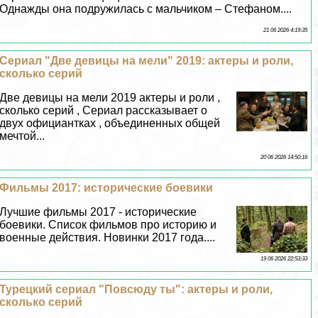
Однажды она подружилась с мальчиком – Стефаном....
21 06 2026 4:19:35
Сериал "Две дeвицы на мели" 2019: актеры и роли,
сколько серий
Две дeвицы на мели 2019 актеры и роли ,
сколько серий , Сериал рассказывает о
двух официантках , объединенных общей
мечтой...
20 06 2026 14:50:16
Фильмы 2017: исторические боевики
Лучшие фильмы 2017 - исторические
боевики. Список фильмов про историю и
военные действия. Новинки 2017 года....
19 06 2026 22:53:33
Турецкий сериал "Повсюду ты": актеры и роли,
сколько серий