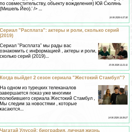
по совместительству, объекту вожделения) Юй Сюлянь
(Мишель Йео).' /> ...
16 06 2026 6:37:30
Сериал "Расплата": актеры и роли, сколько серий
(2019)
Сериал "Расплата" мы рады вас
ознакомить с информацией , актеры и роли,
сколько серий (2019)...
15 06 2026 11:21:11
Когда выйдет 2 сезон сериала "Жестокий Стамбул"?
На одном из турецких телеканалов
завершается показ уже многими
полюбившего сериала Жестокий Стамбул ,
Мы следим за новостями , которые
касаются...
14 06 2026 18:39:27
Чагатай Улусой: биография, личная жизнь