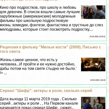
Кино про подростков, про школу и любовь
для девочек. В список вошли самые лучшие
зарубежные (американские) молодежные
фильмы про школьную подростковую
жизнь: комедии, фэнтези, фантастика и грустные до слез
мелодрамы, которые стоит посмотреть подростку....
25 06 2026 12:59:11
Рецензия к фильму "Милые кости" (2009). Письмо с
того света
Жизнь-самое ценное, что есть у
человека...И пройти и ее нужно достойно,
дабы потом на том свете стыдно не было.'
/> ...
24 06 2026 1:26:44
Сериал "Шифр": актеры и роли, сколько серий
Дата выхода 11 марта 2019 года , Сколько
серий , актеры и роли , , На Первом канале
начинается показ сериал Шифр , сюжет...