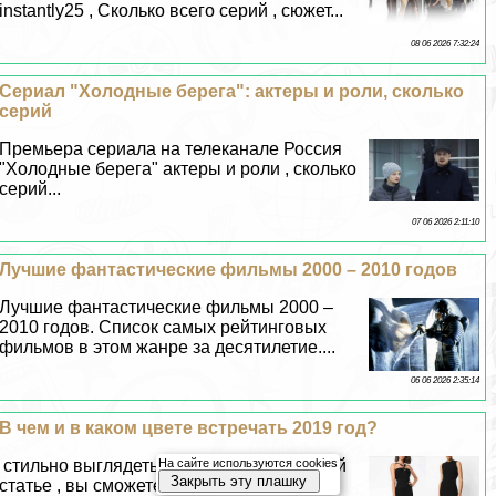
instantly25 , Сколько всего серий , сюжет...
08 06 2026 7:32:24
Сериал "Холодные берега": актеры и роли, сколько
серий
Премьера сериала на телеканале Россия
"Холодные берега" актеры и роли , сколько
серий...
07 06 2026 2:11:10
Лучшие фантастические фильмы 2000 – 2010 годов
Лучшие фантастические фильмы 2000 –
2010 годов. Список самых рейтинговых
фильмов в этом жанре за десятилетие....
06 06 2026 2:35:14
В чем и в каком цвете встречать 2019 год?
стильно выглядеть в 2019 году , В данной
На сайте используются cookies
Закрыть эту плашку
статье , вы сможете прочитать много