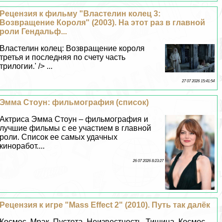
Рецензия к фильму "Властелин колец 3:
Возвращение Короля" (2003). На этот раз в главной
роли Гендальф...
Властелин колец: Возвращение короля
третья и последняя по счету часть
трилогии.' /> ...
27 07 2026 15:41:54
Эмма Стоун: фильмография (список)
Актриса Эмма Стоун – фильмография и
лучшие фильмы с ее участием в главной
роли. Список ее самых удачных
киноработ....
26 07 2026 8:23:27
Рецензия к игре "Mass Effect 2" (2010). Путь так далёк
Космос. Мpaк. Пустота. Неизвестность. Тишина. Космос