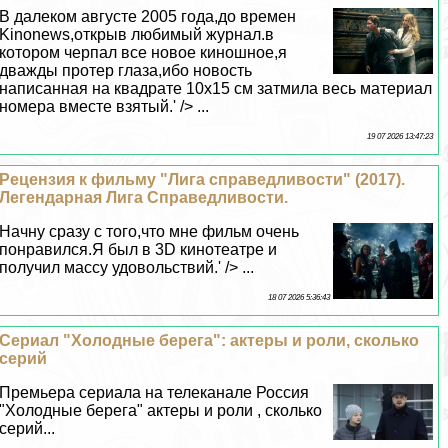
В далеком августе 2005 года,до времен
Kinonews,открыв любимый журнал.в
котором черпал все новое киношное,я
дважды протер глаза,ибо новость
написанная на квадрате 10х15 см затмила весь материал
номера вместе взятый.' /> ...
19 07 2026 13:47:23
Рецензия к фильму "Лига справедливости" (2017).
Легендарная Лига Справедливости.
Начну сразу с того,что мне фильм очень
понравился.Я был в 3D кинотеатре и
получил массу удовольствий.' /> ...
18 07 2026 5:36:43
Сериал "Холодные берега": актеры и роли, сколько
серий
Премьера сериала на телеканале Россия
"Холодные берега" актеры и роли , сколько
серий...