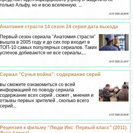
только Альфу, но и всю вселенную. ...
15 07 2026 18:39:50
Анатомия страсти 14 сезон 24 серия дата выхода
Первый сезон сериала "Анатомия страсти"
вышла в 2005 году и до сих пор входит в
ТОП-10 самых популярных сериалов. Таких
успехов добиваются не все сериалы,...
14 07 2026 21:14:57
Сериал "Сучья война": содержание серий
вы сможете ознакомиться со всей
информацией по поводу сериала
содержание всех серий , сюжет , мнения и
отзывы первых зрителей , сколько всего
серий...
13 07 2026 20:39:42
Рецензия к фильму "Люди Икс: Первый класс" (2011).
Дети Атома!