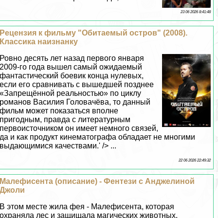
23 06 2026 8:41:48
Рецензия к фильму "Обитаемый остров" (2008).
Классика наизнанку
Ровно десять лет назад первого января
2009-го года вышел самый ожидаемый
фантастический боевик конца нулевых,
если его сравнивать с вышедшей позднее
«Запрещённой реальностью» по циклу
романов Василия Головачёва, то данный
фильм может показаться вполне
пригодным, правда с литературным
первоисточником он имеет немного связей,
да и как продукт кинематографа обладает не многими
выдающимися качествами.' /> ...
22 06 2026 22:49:32
Малефисента (описание) - Фентези c Анджелиной
Джоли
В этом месте жила фея - Малефисента, которая
охраняла лес и защищала магических животных.