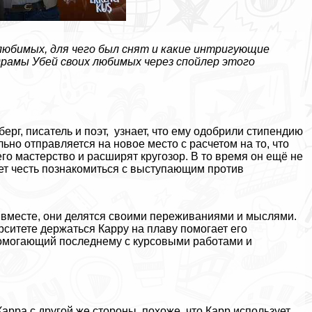
любимых, для чего был снят и какие интригующие
драмы Убей своих любимых через спойлер этого
ерг, писатель и поэт, узнает, что ему одобрили стипендию
но отправляется на новое место с расчетом на то, что
го мастерство и расширят кругозор. В то время он ещё не
еет честь познакомиться с выступающим против
 вместе, они делятся своими переживаниями и мыслями.
рситете держаться Карру на плаву помогает его
помогающий последнему с курсовыми работами и
арра с другой же стороны, похоже, что Карр использует