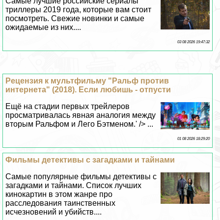
Самые лучшие российские сериалы
триллеры 2019 года, которые вам стоит
посмотреть. Свежие новинки и самые
ожидаемые из них....
03 08 2026 19:47:32
Рецензия к мультфильму "Ральф против
интернета" (2018). Если любишь - отпусти
Ещё на стадии первых трейлеров
просматривалась явная аналогия между
вторым Ральфом и Лего Бэтменом.' /> ...
01 08 2026 18:29:20
Фильмы детективы с загадками и тайнами
Самые популярные фильмы детективы с
загадками и тайнами. Список лучших
кинокартин в этом жанре про
расследования таинственных
исчезновений и убийств....