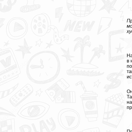
Пр
мо
ху
На
в 
по
та
ис
Он
Та
на
пр
Пp