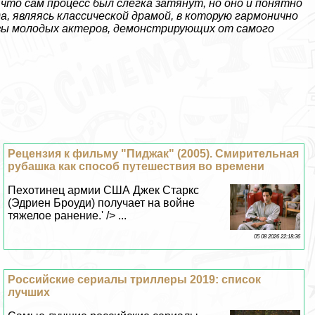
 что сам процесс был слегка затянут, но оно и понятно
а, являясь классической драмой, в которую гармонично
зы молодых актеров, демонстрирующих от самого
Рецензия к фильму "Пиджак" (2005). Смирительная
рубашка как способ путешествия во времени
Пехотинец армии США Джек Старкс
(Эдриен Броуди) получает на войне
тяжелое ранение.' /> ...
05 08 2026 22:18:36
Российские сериалы триллеры 2019: список
лучших