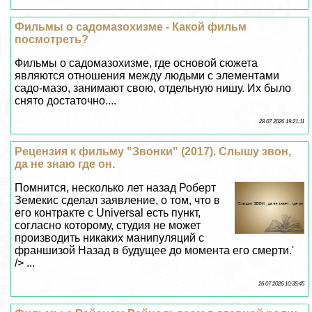
Фильмы о садомaзoхизме - Какой фильм
посмотреть?
Фильмы о садомaзoхизме, где основой сюжета
являются отношения между людьми с элементами
садо-мaзo, занимают свою, отдельную нишу. Их было
снято достаточно....
28 07 2026 19:21:11
Рецензия к фильму "Звонки" (2017). Слышу звон,
да не знаю где он.
Помнится, несколько лет назад Роберт
Земекис сделал заявление, о том, что в
его контpaкте с Universal есть пункт,
согласно которому, студия не может
производить никаких манипуляций с
франшизой Назад в будущее до момента его cмepти.'
/> ...
26 07 2026 10:35:45