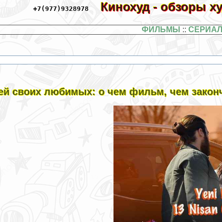
Кинохуд - обзоры 
+7(977)9328978
ФИЛЬМЫ
::
СЕРИА
ей своих любимых: о чем фильм, чем зако