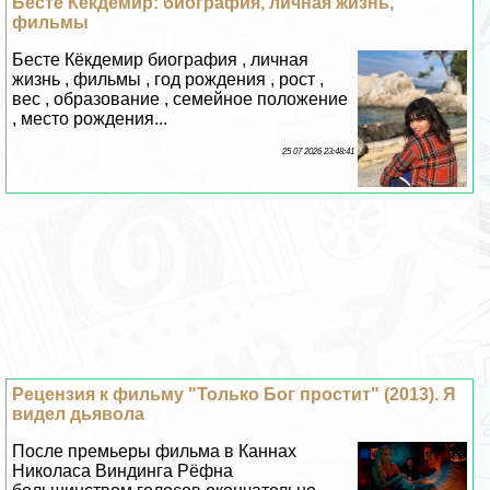
Бесте Кёкдемир: биография, личная жизнь,
фильмы
Бесте Кёкдемир биография , личная
жизнь , фильмы , год рождения , рост ,
вес , образование , семейное положение
, место рождения...
25 07 2026 23:48:41
Рецензия к фильму "Только Бог простит" (2013). Я
видел дьявола
После премьеры фильма в Каннах
Николаса Виндинга Рёфна