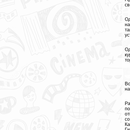
св
Од
на
та
ус
Од
ку
то
Во
на
Ра
по
от
со
Ка
Ги