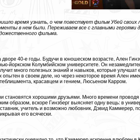
ишло время узнать, о чем повествует фильм Убей своих 
менты в нем были. Переживаем все с главными героями 
дожественного фильма.
 дворе 40-е годы. Будучи в юношеском возрасте, Ален Гинзб
нью-йоркском Колумбийском университете. Он незамедлитель
лучит много полезных знаний и навыков, которые улучшат е
к опытен в своем деле, но через некоторое время Ален им
тeблишмента, красавцем и гением, Люсьеном Карром.
и становятся хорошими друзьями. Много времени проводя
ким образом, вскоре Гинзберг выясняет одну вещь: в униве
ставник, учитель и возможно любовник, Дэвид Каммерер, 
икрывая его всячески.
aктически очевидно то, что Каммерер искренне влюблен в К