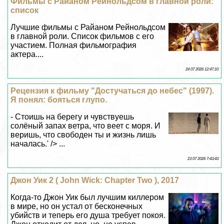
Фильмы с Райаном Рейнольдсом в главной роли:
список
Лучшие фильмы с Райаном Рейнольдсом
в главной роли. Список фильмов с его
участием. Полная фильмография
актера....
24 07 2026 12:47:10
Рецензия к фильму "Достучаться до небес" (1997).
Я понял: бояться глупо.
- Стоишь на берегу и чувствуешь
солёный запах ветра, что веет с моря. И
веришь, что свободен ты и жизнь лишь
началась.' /> ...
23 07 2026 7:43:43
Джон Уик 2 ( John Wick: Chapter Two ), 2017
Когда-то Джон Уик был лучшим киллером
в мире, но он устал от бесконечных
убийств и теперь его душа требует покоя.