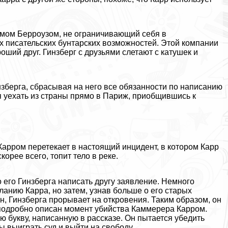
ямом Берроузом, не ограничивающий себя в
х писательских бунтарских возможностей. Этой компании
оший друг. Гинзберг с друзьями слетают с катушек и
нзберга, сбрасывая на него все обязанности по написанию
я уехать из страны прямо в Париж, приобщившись к
рром перетекает в настоящий инцидент, в котором Карр
корее всего, топит тело в реке.
о его Гинзберга написать другу заявление. Немного
анию Карра, но затем, узнав больше о его старых
н, Гинзберга прорывает на откровения. Таким образом, он
й подробно описан момент убийства Каммерера Карром.
ю букву, написанную в рассказе. Он пытается убедить
ы выиграть суд и выйти на свободу.