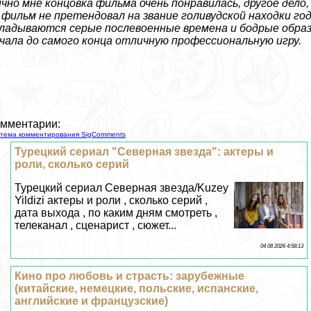
чно мне концовка фильма очень понравилась, другое дело,
фильм не претендовал на звание голивудской находки год
ладываются серые послевоенные времена и бодрые обра
чала до самого конца отличную профессиональную игру.
мментарии:
тема комментирования SigComments
Турецкий сериал "Северная звезда": актеры и
роли, сколько серий
Турецкий сериал Северная звезда/Kuzey
Yildizi актеры и роли , сколько серий ,
дата выхода , по каким дням смотреть ,
телеканал , сценарист , сюжет...
04 08 2026 4:58:13
Кино про любовь и страсть: зарубежные
(китайские, немецкие, польские, испанские,
английские и французские)