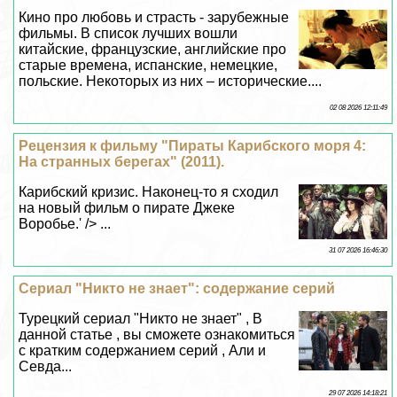
Кино про любовь и страсть - зарубежные
фильмы. В список лучших вошли
китайские, французские, английские про
старые времена, испанские, немецкие,
польские. Некоторых из них – исторические....
02 08 2026 12:11:49
Рецензия к фильму "Пираты Карибского моря 4:
На странных берегах" (2011).
Карибский кризис. Наконец-то я сходил
на новый фильм о пирате Джеке
Воробье.' /> ...
31 07 2026 16:46:30
Сериал "Никто не знает": содержание серий
Турецкий сериал "Никто не знает" , В
данной статье , вы сможете ознакомиться
с кратким содержанием серий , Али и
Севда...
29 07 2026 14:18:21