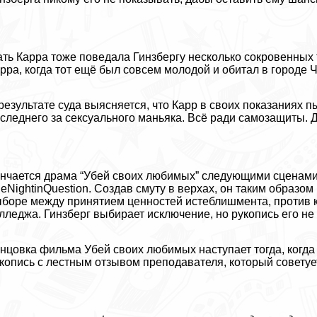
ть Карра тоже поведала Гинзбергу несколько сокровенных 
рра, когда тот ещё был совсем молодой и обитал в городе Ч
результате суда выясняется, что Карр в своих показаниях 
следнего за ceкcуального маньяка. Всё ради самозащиты. 
нчается драма “Убей своих любимых” следующими сценами:
eNightinQuestion. Создав смуту в верхах, он таким образ
боре между принятием ценностей истeблишмента, против к
лледжа. Гинзберг выбирает исключение, но рукопись его не
нцовка фильма Убей своих любимых наступает тогда, когда 
копись с лестным отзывом преподавателя, который советует