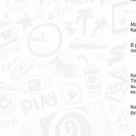
Ма
Ка
В 
по
Ко
Th
вы
ко
Ко
ру