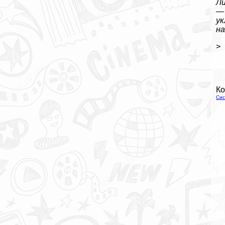
Ли
— 
ук
на
>
Ко
Сис