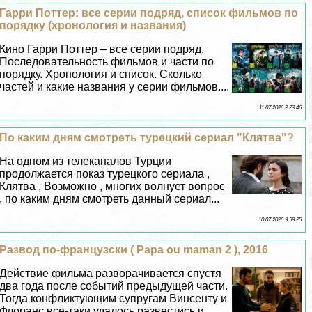
Гарри Поттер: все серии подряд, список фильмов по
порядку (хронология и названия)
Кино Гарри Поттер – все серии подряд.
Последовательность фильмов и части по
порядку. Хронология и список. Сколько
частей и какие названия у серии фильмов....
11 07 2026 2:23:46
По каким дням смотреть турецкий сериал "Клятва"?
На одном из телеканалов Турции
продолжается показ турецкого сериала ,
Клятва , Возможно , многих волнует вопрос
, по каким дням смотреть данный сериал...
10 07 2026 9:58:25
Развод по-французски ( Papa ou maman 2 ), 2016
Действие фильма разворачивается спустя
два года после событий предыдущей части.
Тогда конфликтующим супругам Винсенту и
Флоранс все-таки удалось развестись и