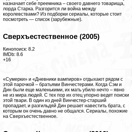
назначает себе преемника – своего давнего товарища,
лорда Старка. Разгорится ли война между
королевствами? Из подборки
сериалы, которые стоит
посмотреть — список (зарубежные)
.
Сверхъестественное (2005)
Кинопоиск: 8.2
IMDb: 8.6
+16
«Сумерки» и «Дневники вампиров» отдыхают рядом с
этой парочкой – братьями Винчестерами. Когда Сэм и
Дин были еще маленькими, их мать убило нечто – явно
не из мира людей. С тех пор их отец упopно ведет поиски
этой твари. В один из дней Винчестер-старший
пропадает, и разгильдяй Дин решает навестить брата, с
которым он очень давно не общался.
Сериалы, похожие
на Сверхъестественное
.