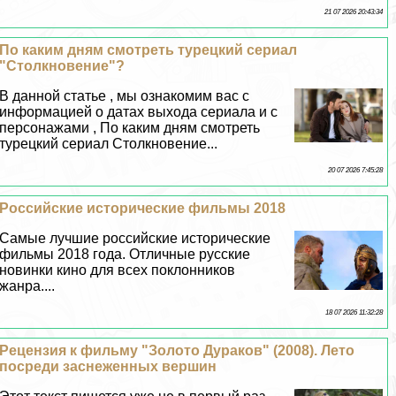
21 07 2026 20:43:34
По каким дням смотреть турецкий сериал
"Столкновение"?
В данной статье , мы ознакомим вас с
информацией о датах выхода сериала и с
персонажами , По каким дням смотреть
турецкий сериал Столкновение...
20 07 2026 7:45:28
Российские исторические фильмы 2018
Самые лучшие российские исторические
фильмы 2018 года. Отличные русские
новинки кино для всех поклонников
жанра....
18 07 2026 11:32:28
Рецензия к фильму "Золото Дypaков" (2008). Лето
посреди заснеженных вершин