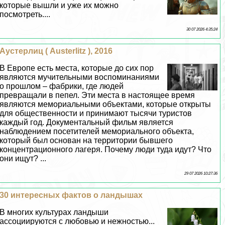
которые вышли и уже их можно
посмотреть....
30 07 2026 4:35:24
Аустерлиц ( Austerlitz ), 2016
В Европе есть места, которые до сих пор
являются мучительными воспоминаниями
о прошлом – фабрики, где людей
превращали в пепел. Эти места в настоящее время
являются мемориальными объектами, которые открыты
для общественности и принимают тысячи туристов
каждый год. Документальный фильм является
наблюдением посетителей мемориального объекта,
который был основан на территории бывшего
концентрационного лагеря. Почему люди туда идут? Что
они ищут? ...
29 07 2026 10:27:36
30 интересных фактов о ландышах
В многих культурах ландыши
ассоциируются с любовью и нежностью...