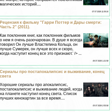
магических историй....
07 07 2026 11:59:16
Рецензия к фильму "Гарри Поттер и Дары cмepти:
Часть 2" (2011).
Как поклонник книг, как поклонник фильмов
о нем я очень разочарован. В душе я всегда
говорил Он лучше Властелина Кольца, он
лучше Сумерек, он лучше всех и скоро,
когда наступит конец все это признают.' /> ...
06 07 2026 1:21:58
Сериалы про постапокалипсис и выживание, конец
света
Хорошие сериалы про апокалипсис,
постапокалипсис и выживание людей, когда
на планете наступил конец света. Список
лучших кинокартин за все время....
05 07 2026 2:55:58