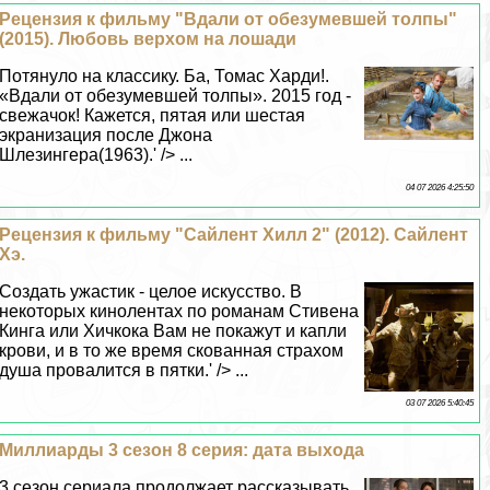
Рецензия к фильму "Вдали от обезумевшей толпы"
(2015). Любовь верхом на лошади
Потянуло на классику. Ба, Томас Харди!.
«Вдали от обезумевшей толпы». 2015 год -
свежачок! Кажется, пятая или шестая
экранизация после Джона
Шлезингера(1963).' /> ...
04 07 2026 4:25:50
Рецензия к фильму "Сайлент Хилл 2" (2012). Сайлент
Хэ.
Создать ужастик - целое искусство. В
некоторых кинолентах по романам Стивена
Кинга или Хичкока Вам не покажут и капли
крови, и в то же время скованная страхом
душа провалится в пятки.' /> ...
03 07 2026 5:40:45
Миллиарды 3 сезон 8 серия: дата выхода
3 сезон сериала продолжает рассказывать