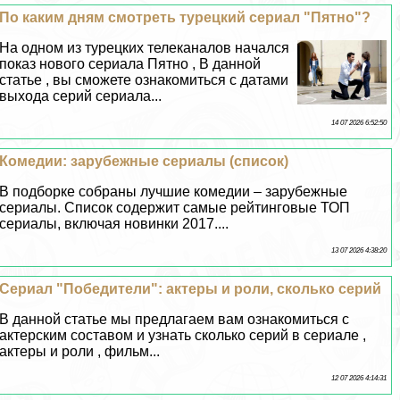
По каким дням смотреть турецкий сериал "Пятно"?
На одном из турецких телеканалов начался
показ нового сериала Пятно , В данной
статье , вы сможете ознакомиться с датами
выхода серий сериала...
14 07 2026 6:52:50
Комедии: зарубежные сериалы (список)
В подборке собраны лучшие комедии – зарубежные
сериалы. Список содержит самые рейтинговые ТОП
сериалы, включая новинки 2017....
13 07 2026 4:38:20
Сериал "Победители": актеры и роли, сколько серий
В данной статье мы предлагаем вам ознакомиться с
актерским составом и узнать сколько серий в сериале ,
актеры и роли , фильм...
12 07 2026 4:14:31