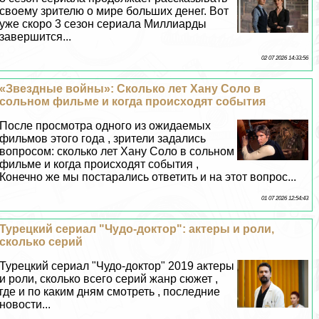
своему зрителю о мире больших денег. Вот
уже скоро 3 сезон сериала Миллиарды
завершится...
02 07 2026 14:33:56
«Звездные войны»: Сколько лет Хану Соло в
сольном фильме и когда происходят события
После просмотра одного из ожидаемых
фильмов этого года , зрители задались
вопросом: сколько лет Хану Соло в сольном
фильме и когда происходят события ,
Конечно же мы постарались ответить и на этот вопрос...
01 07 2026 12:54:43
Турецкий сериал "Чудо-доктор": актеры и роли,
сколько серий
Турецкий сериал "Чудо-доктор" 2019 актеры
и роли, сколько всего серий жанр сюжет ,
где и по каким дням смотреть , последние
новости...