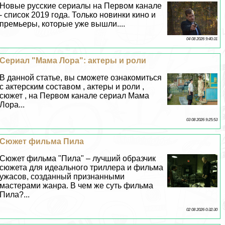
Новые русские сериалы на Первом канале
- список 2019 года. Только новинки кино и
премьеры, которые уже вышли....
04 08 2026 9:40:31
Сериал "Мама Лора": актеры и роли
В данной статье, вы сможете ознакомиться
с актерским составом , актеры и роли ,
сюжет , на Первом канале сериал Мама
Лора...
03 08 2026 9:25:53
Сюжет фильма Пила
Сюжет фильма "Пила" – лучший образчик
сюжета для идеального триллера и фильма
ужасов, созданный признанными
мастерами жанра. В чем же суть фильма
Пила?...
02 08 2026 0:32:30