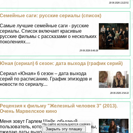
30 06 2026 13:22:51
Семейные саги: русские сериалы (список)
Самые лучшие семейные саги - русские
сериалы. Список включает красивые
русские фильмы с рассказами о нескольких
поколениях....
29 06 2026 8:46:38
Юная (сериал) 6 сезон: дата выхода (график серий)
Сериал «Юная» 6 сезон – дата выхода
серий по расписанию. График эпизодов и
новости по сериалу....
28 06 2026 3:54:33
Рецензия к фильму "Железный человек 3" (2013).
Очень Марвелское кино
Меня зовут Гарлем Шейк, обычный
На сайте используются cookies
пользователь, который, как и все киноманы,
Закрыть эту плашку
ожидаю даты выхода фильмов, которые