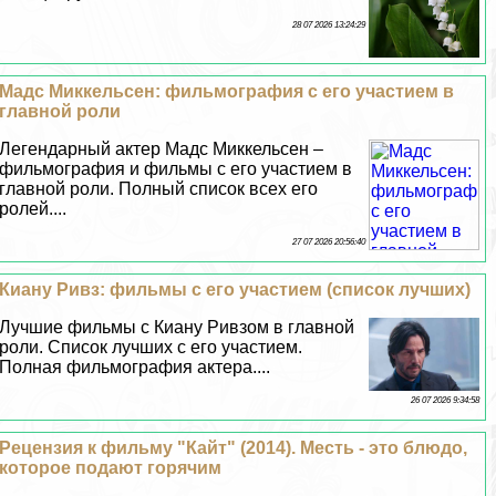
28 07 2026 13:24:29
Мадс Миккельсен: фильмография с его участием в
главной роли
Легендарный актер Мадс Миккельсен –
фильмография и фильмы с его участием в
главной роли. Полный список всех его
ролей....
27 07 2026 20:56:40
Киану Ривз: фильмы с его участием (список лучших)
Лучшие фильмы с Киану Ривзом в главной
роли. Список лучших с его участием.
Полная фильмография актера....
26 07 2026 9:34:58
Рецензия к фильму "Кайт" (2014). Месть - это блюдо,
которое подают горячим