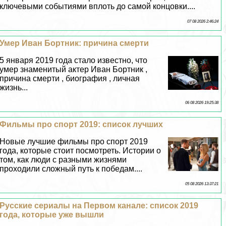
ключевыми событиями вплоть до самой концовки....
07 08 2026 2:46:24
Умер Иван Бортник: причина cмepти
5 января 2019 года стало известно, что
умер знаменитый актер Иван Бортник ,
причина cмepти , биография , личная
жизнь...
06 08 2026 19:25:38
Фильмы про спорт 2019: список лучших
Новые лучшие фильмы про спорт 2019
года, которые стоит посмотреть. Истории о
том, как люди с разными жизнями
проходили сложный путь к победам....
05 08 2026 13:37:21
Русские сериалы на Первом канале: список 2019
года, которые уже вышли