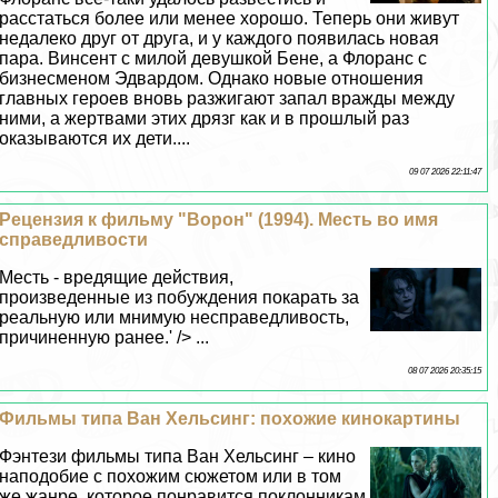
расстаться более или менее хорошо. Теперь они живут
недалеко друг от друга, и у каждого появилась новая
пара. Винсент с милой дeвyшкой Бене, а Флоранс с
бизнесменом Эдвардом. Однако новые отношения
главных героев вновь разжигают запал вражды между
ними, а жертвами этих дрязг как и в прошлый раз
оказываются их дети....
09 07 2026 22:11:47
Рецензия к фильму "Ворон" (1994). Месть во имя
справедливости
Месть - вредящие действия,
произведенные из побуждения покарать за
реальную или мнимую несправедливость,
причиненную ранее.' /> ...
08 07 2026 20:35:15
Фильмы типа Ван Хельсинг: похожие кинокартины
Фэнтези фильмы типа Ван Хельсинг – кино
наподобие с похожим сюжетом или в том
же жанре, которое понравится поклонникам