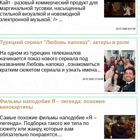
Кайт - разовый коммерческий продукт для
маргинальной тусовки, насыщенный
стильной визуалкой и новомодной
электронной музыкой.' /> ...
25 07 2026 8:57:48
Турецкий сериал "Любовь напоказ": актеры и роли
На одном из турецких телеканалов
начинается показ нового сериала под
названием Любовь напоказ , ознакомиться
кратким сюжетом сериала и узнать имена...
24 07 2026 17:33:45
Фильмы наподобие Я – легенда: похожие
кинокартины
Самые похожие фильмы наподобие «Я –
легенда». Подборка такого же типа по
сюжету или жанру, которые вам
обязательно понравятся....