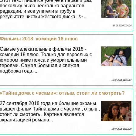
Этот текст пишется уже не в первый раз,
поскольку было несколько вариантов
редакции, и все улетели в трубу в
результате чистки жёсткого диска.' /> ...
17 07 2026 7:34:34
Фильмы 2018: комедии 18 плюс
Самые увлекательные фильмы 2018 -
комедии 18 плюс. Только для взрослых с
юмором ниже пояса и уморительными
героями. Самая большая и свежая
подборка года....
16 07 2026 22:41:27
«Тайна дома с часами»: отзыв, стоит ли смотреть?
27 сентября 2018 года на большие экраны
вышел фильм Тайна дома с часами , отзыв ,
стоит ли смотреть , Картина является
экранизацией романа...
15 07 2026 19:13:39