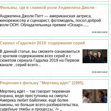
Фильмы, где в главной роли Анджелина Джоли -
Анджелина Джоли Питт — американская актриса,
кинорежиссёр и сценарист, фотомодель, посол доброй
воли ООН. Обладательница премии «Оскар»......
06 06 2026 9:38:58
Сериал «Гадалка» 2019: содержание серий
В данной статье, вы сможете ознакомиться
с кратким содержанием всех серий и с
сюжетом сериала Гадалка 2019 на Первом
канале , серий всего...
05 06 2026 9:38:30
Рецензия к фильму "Мертвец идет" (1995).
Мертвец идёт – так говорит тюремная
охрана, ведя преступника на cмepть!
Америка любит байопики, ещё более
законы, но больше всего разбирательства,
судебные тяжбы и процессы.' /> ...