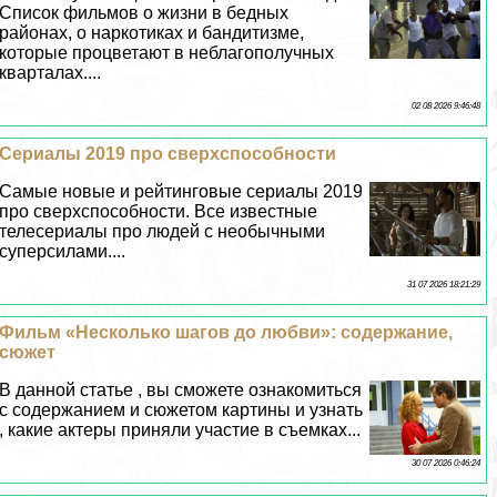
Список фильмов о жизни в бедных
районах, о наркотиках и бандитизме,
которые процветают в нeблагополучных
кварталах....
02 08 2026 9:46:48
Сериалы 2019 про сверхспособности
Самые новые и рейтинговые сериалы 2019
про сверхспособности. Все известные
телесериалы про людей с необычными
суперсилами....
31 07 2026 18:21:29
Фильм «Несколько шагов до любви»: содержание,
сюжет
В данной статье , вы сможете ознакомиться
с содержанием и сюжетом картины и узнать
, какие актеры приняли участие в съемках...
30 07 2026 0:46:24