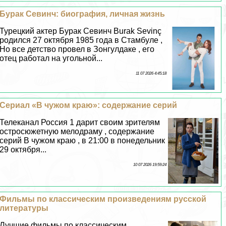
Буpaк Севинч: биография, личная жизнь
Турецкий актер Буpaк Севинч Burak Sevinç
родился 27 октября 1985 года в Стамбуле ,
Но все детство провел в Зонгулдаке , его
отец работал на угольной...
11 07 2026 4:45:18
Сериал «В чужом краю»: содержание серий
Телеканал Россия 1 дарит своим зрителям
остросюжетную мелодраму , содержание
серий В чужом краю , в 21:00 в понедельник
29 октября...
10 07 2026 19:59:24
Фильмы по классическим произведениям русской
литературы
Лучшие фильмы по классическим