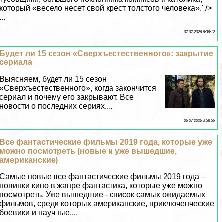
который «весело несет свой крест толстого человека».' />
...
07 07 2026 6:36:12
Будет ли 15 сезон «Сверхъестественного»: закрытие
сериала
Выясняем, будет ли 15 сезон
«Сверхъестественного», когда закончится
сериал и почему его закрывают. Все
новости о последних сериях....
06 07 2026 3:58:56
Все фантастические фильмы 2019 года, которые уже
можно посмотреть (новые и уже вышедшие,
американские)
Самые новые все фантастические фильмы 2019 года –
новинки кино в жанре фантастика, которые уже можно
посмотреть. Уже вышедшие - список самых ожидаемых
фильмов, среди которых американские, приключенческие
боевики и научные....