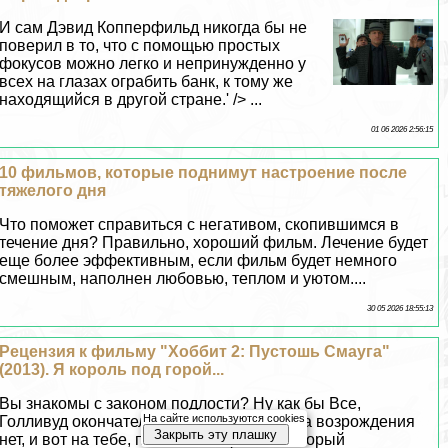
И сам Дэвид Копперфильд никогда бы не
поверил в то, что с помощью простых
фокусов можно легко и непринужденно у
всех на глазах ограбить банк, к тому же
находящийся в другой стране.' /> ...
01 06 2026 2:56:15
10 фильмов, которые поднимут настроение после
тяжелого дня
Что поможет справиться с негативом, скопившимся в
течение дня? Правильно, хороший фильм. Лечение будет
еще более эффективным, если фильм будет немного
смешным, наполнен любовью, теплом и уютом....
30 05 2026 18:55:13
Рецензия к фильму "Хоббит 2: Пустошь Смауга"
(2013). Я король под горой...
Вы знакомы с законом подлости? Ну как бы Все,
На сайте используются cookies
Голливуд окончательно умер, надежды на возрождения
Закрыть эту плашку
нет, и вот на тебе, появляется фильм, который