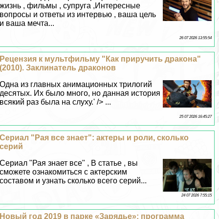
жизнь , фильмы , супруга ,Интересные
вопросы и ответы из интервью , ваша цель
и ваша мечта...
26 07 2026 13:55:54
Рецензия к мультфильму "Как приручить дpaкона"
(2010). Заклинатель дpaконов
Одна из главных анимационных трилогий
десятых. Их было много, но данная история
всякий раз была на слуху.' /> ...
25 07 2026 16:45:27
Сериал "Рая все знает": актеры и роли, сколько
серий
Сериал "Рая знает все" , В статье , вы
сможете ознакомиться с актерским
составом и узнать сколько всего серий...
24 07 2026 7:55:15
Новый год 2019 в парке «Зарядье»: программа