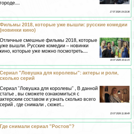
городе....
17 07 2026 19:33:36
Фильмы 2018, которые уже вышли: русские комедии
(новинки кино)
Отличные смешные фильмы 2018, которые
уже вышли. Русские комедии – новинки
кино, которые уже можно посмотреть....
16 07 2026 10:11:15
Сериал "Ловушка для королевы": актеры и роли,
сколько серий
Сериал "Ловушка для королевы" , В данной
статье , вы сможете ознакомиться с
актерским составом и узнать сколько всего
серий , где снимали , сюжет...
15 07 2026 11:38:49
Где снимали сериал "Ростов"?