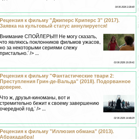
04 06 2026 2:28:40
Рецензия к фильму "Джиперс Криперс 3" (2017).
Заявка на культовый статус аннулируется!
Внимание СПОЙЛЕРЫ!!! Не могу сказать,
что являюсь поклонников фильмов ужасов,
но за некоторыми сериями слежу
пристально.' /> ...
03 06 2026 19:39:41
Рецензия к фильму "Фантастические твари 2:
Преступления Грин-де-Вальда" (2018). Подорванное
доверие.
Что ж, друзья-киноманы, вот и
стремительно бежит к своему завершению
очередной год.' /> ...
02 06 2026 14:48:29
Рецензия к фильму "Иллюзия обмана" (2013).
Абpaкадабра!