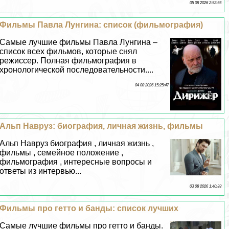
05 08 2026 2:53:55
Фильмы Павла Лунгина: список (фильмография)
Самые лучшие фильмы Павла Лунгина –
список всех фильмов, которые снял
режиссер. Полная фильмография в
хронологической последовательности....
04 08 2026 15:25:47
Альп Навруз: биография, личная жизнь, фильмы
Альп Навруз биография , личная жизнь ,
фильмы , семейное положение ,
фильмография , интересные вопросы и
ответы из интервью...
03 08 2026 1:40:33
Фильмы про гетто и банды: список лучших
Самые лучшие фильмы про гетто и банды.