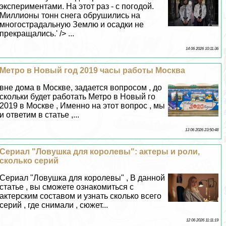
экспериментами. На этот раз - с погодой.
Миллионы тонн снега обрушились на
многострадальную Землю и осадки не
прекращались.' /> ...
14 06 2026 10:11:36
Метро в Новый год 2019 часы работы Москва
вне дома в Москве, задается вопросом , до
скольки будет работать Метро в Новый го
2019 в Москве , Именно на этот вопрос , мы
и ответим в статье ,...
13 06 2026 23:50:48
Сериал "Ловушка для королевы": актеры и роли,
сколько серий
Сериал "Ловушка для королевы" , В данной
статье , вы сможете ознакомиться с
актерским составом и узнать сколько всего
серий , где снимали , сюжет...
12 06 2026 11:11:19