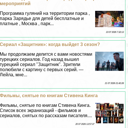
мероприятий
Программа гуляний на территории парка ,
парка Зарядье для детей бесплатные и
платные , Москва , парк...
23 07 2026 7:32:13
Сериал «Защитник»: когда выйдет 3 сезон?
Мы продолжаем делится с вами новостями
турецких сериалов. Год назад вышел
турецкий сериал "Защитник". Зрители
полюбили с картину с первых серий. —
Лейла, мне...
21 07 2026 21:42:28
Фильмы, снятые по книгам Стивена Кинга
Фильмы, снятые по книгам Стивена Кинга.
Список всех экранизаций - фильмов и
сериалов, снятых по рассказам писателя....
20 07 2026 13:57:37