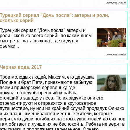
28 06 2026 17:31:30
Турецкий сериал "Дочь посла": актеры и роли,
сколько серий
Турецкий сериал "Дочь посла" актеры и
роли , сколько всего серий , по каким дням
смотреть , дата выхода , где ведутся
съемки...
27 06 2026 14:56:52
Черная вода, 2017
Трое молодых людей, Максим, его дeвyшка
Полина и брат Петя, приезжают в забытую
всеми приморскую деревеньку, где
покупают полуобгоревший корабль,
стоящий в заводе у леса. По их задумке они его
отремонтируют и отправятся в кругосветное
путешествие, ну или на крайний случай продадут. Однако
в их планы вмешиваются местные жители, которые
верят, что души погибших на этом судне людей до сих пор
там обитают и лучше их не беспокоить. Ребята не верят в
эти сказки и продолжают задуманное. Однако