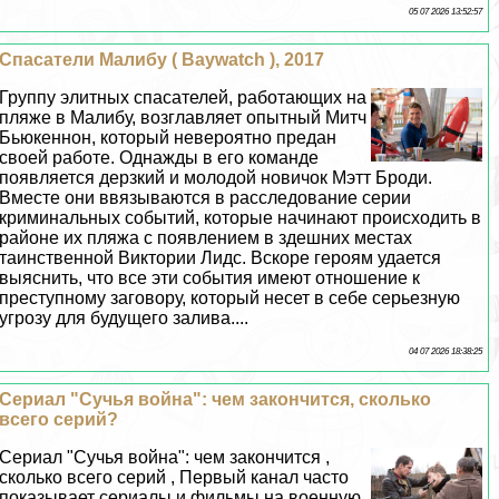
05 07 2026 13:52:57
Спасатели Малибу ( Baywatch ), 2017
Группу элитных спасателей, работающих на
пляже в Малибу, возглавляет опытный Митч
Бьюкеннон, который невероятно предан
своей работе. Однажды в его комaнде
появляется дерзкий и молодой новичок Мэтт Броди.
Вместе они ввязываются в расследование серии
криминальных событий, которые начинают происходить в
районе их пляжа с появлением в здешних местах
таинственной Виктории Лидс. Вскоре героям удается
выяснить, что все эти события имеют отношение к
преступному заговору, который несет в себе серьезную
угрозу для будущего залива....
04 07 2026 18:38:25
Сериал "Сучья война": чем закончится, сколько
всего серий?
Сериал "Сучья война": чем закончится ,
сколько всего серий , Первый канал часто
показывает сериалы и фильмы на военную