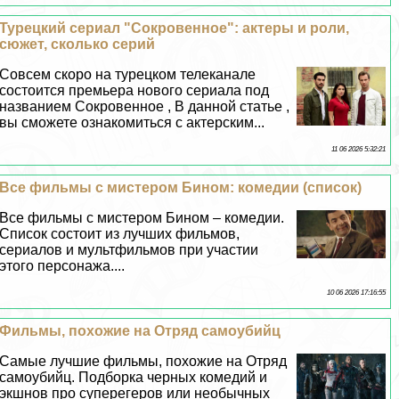
Турецкий сериал "Сокровенное": актеры и роли,
сюжет, сколько серий
Совсем скоро на турецком телеканале
состоится премьера нового сериала под
названием Сокровенное , В данной статье ,
вы сможете ознакомиться с актерским...
11 06 2026 5:32:21
Все фильмы с мистером Бином: комедии (список)
Все фильмы с мистером Бином – комедии.
Список состоит из лучших фильмов,
сериалов и мультфильмов при участии
этого персонажа....
10 06 2026 17:16:55
Фильмы, похожие на Отряд самоубийц
Самые лучшие фильмы, похожие на Отряд
самоубийц. Подборка черных комедий и
экшнов про суперегеров или необычных