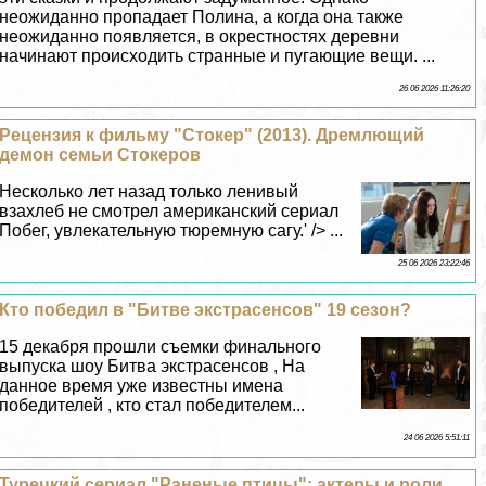
неожиданно пропадает Полина, а когда она также
неожиданно появляется, в окрестностях деревни
начинают происходить странные и пугающие вещи. ...
26 06 2026 11:26:20
Рецензия к фильму "Стокер" (2013). Дремлющий
демон семьи Стокеров
Несколько лет назад только ленивый
взахлеб не смотрел американский сериал
Побег, увлекательную тюремную сагу.' /> ...
25 06 2026 23:22:46
Кто победил в "Битве экстрасенсов" 19 сезон?
15 декабря прошли съемки финального
выпуска шоу Битва экстрасенсов , На
данное время уже известны имена
победителей , кто стал победителем...
24 06 2026 5:51:11
Турецкий сериал "Раненые птицы": актеры и роли