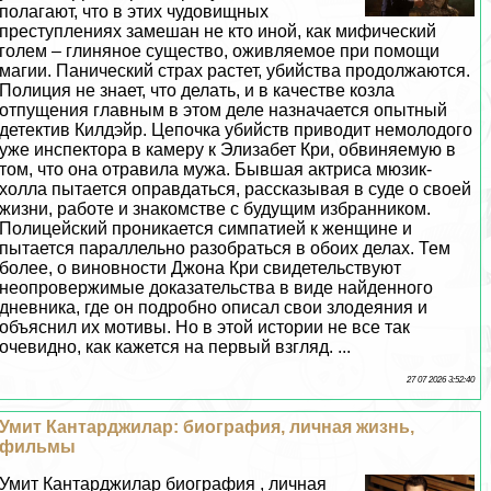
полагают, что в этих чудовищных
преступлениях замешан не кто иной, как мифический
голем – глиняное существо, оживляемое при помощи
магии. Панический страх растет, убийства продолжаются.
Полиция не знает, что делать, и в качестве козла
отпущения главным в этом деле назначается опытный
детектив Килдэйр. Цепочка убийств приводит немолодого
уже инспектора в камеру к Элизабет Кри, обвиняемую в
том, что она отравила мужа. Бывшая актриса мюзик-
холла пытается оправдаться, рассказывая в суде о своей
жизни, работе и знакомстве с будущим избранником.
Полицейский проникается симпатией к женщине и
пытается параллельно разобраться в обоих делах. Тем
более, о виновности Джона Кри свидетельствуют
неопровержимые доказательства в виде найденного
дневника, где он подробно описал свои злодеяния и
объяснил их мотивы. Но в этой истории не все так
очевидно, как кажется на первый взгляд. ...
27 07 2026 3:52:40
Умит Кантарджилар: биография, личная жизнь,
фильмы
Умит Кантарджилар биография , личная