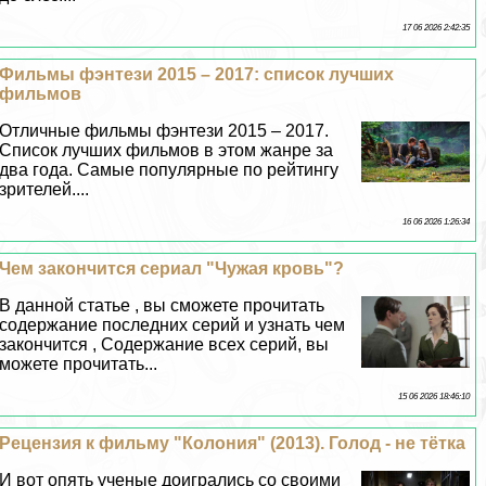
17 06 2026 2:42:35
Фильмы фэнтези 2015 – 2017: список лучших
фильмов
Отличные фильмы фэнтези 2015 – 2017.
Список лучших фильмов в этом жанре за
два года. Самые популярные по рейтингу
зрителей....
16 06 2026 1:26:34
Чем закончится сериал "Чужая кровь"?
В данной статье , вы сможете прочитать
содержание последних серий и узнать чем
закончится , Содержание всех серий, вы
можете прочитать...
15 06 2026 18:46:10
Рецензия к фильму "Колония" (2013). Голод - не тётка
И вот опять ученые доигрались со своими