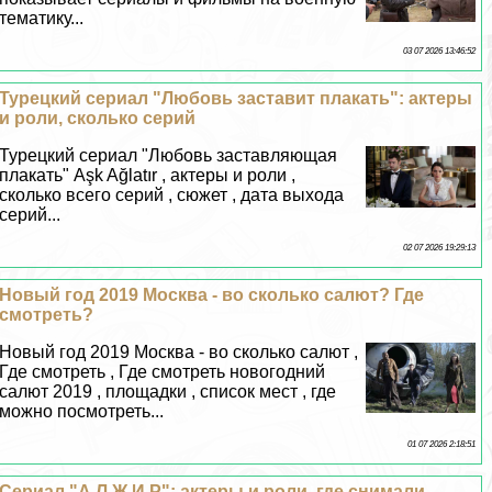
тематику...
03 07 2026 13:46:52
Турецкий сериал "Любовь заставит плакать": актеры
и роли, сколько серий
Турецкий сериал "Любовь заставляющая
плакать" Aşk Ağlatır , актеры и роли ,
сколько всего серий , сюжет , дата выхода
серий...
02 07 2026 19:29:13
Новый год 2019 Москва - во сколько салют? Где
смотреть?
Новый год 2019 Москва - во сколько салют ,
Где смотреть , Где смотреть новогодний
салют 2019 , площадки , список мест , где
можно посмотреть...
01 07 2026 2:18:51
Сериал "А.Л.Ж.И.Р": актеры и роли, где снимали,