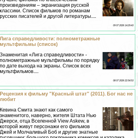
произведениям – экранизация русской
классики. Список фильмов по романам
русских писателей и другой литературы....
09 07 2026 14:29:43
Лига справедливости: полнометражные
мультфильмы (список)
Знаменитая «Лига справедливости» -
полнометражные мультфильмы по порядку
по дате выхода на экраны. Список всех
мультфильмов....
08 07 2026 22:54:53
Рецензия к фильму "Красный штат" (2011). Бог нас не
любит
Кевина Смита знают как самого
знаменитого, наверно, жителя Штата Нью
Джерси, отца Вселенной View Askew, в
которой живут персонажи его фильмов
Джей и Молчаливый Боб и другие знатные
тусовщики; большого поклонника комиксов и католика,