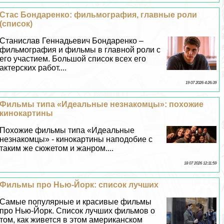
Стас Бондаренко: фильмография, главные роли
(список)
Станислав Геннадьевич Бондаренко –
фильмография и фильмы в главной роли с
его участием. Большой список всех его
актерских работ....
19 07 2026 4:26:39
Фильмы типа «Идеальные незнакомцы»: похожие
кинокартины
Похожие фильмы типа «Идеальные
незнакомцы» - кинокартины наподобие с
таким же сюжетом и жанром....
18 07 2026 12:11:59
Фильмы про Нью-Йорк: список лучших
Самые популярные и красивые фильмы
про Нью-Йорк. Список лучших фильмов о
том, как живется в этом американском