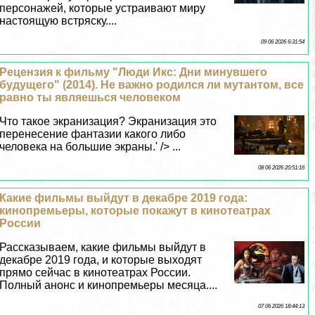
персонажей, которые устраивают миру
настоящую встряску....
09 06 2026 6:31:54
Рецензия к фильму "Люди Икс: Дни минувшего
будущего" (2014). Не важно родился ли мутантом, все
равно ты являешься человеком
Что такое экранизация? Экранизация это
перенесение фантазии какого либо
человека на большие экраны.' /> ...
08 06 2026 20:51:16
Какие фильмы выйдут в декабре 2019 года:
кинопремьеры, которые покажут в кинотеатрах
России
Рассказываем, какие фильмы выйдут в
декабре 2019 года, и которые выходят
прямо сейчас в кинотеатрах России.
Полный анонс и кинопремьеры месяца....
07 06 2026 18:44:13