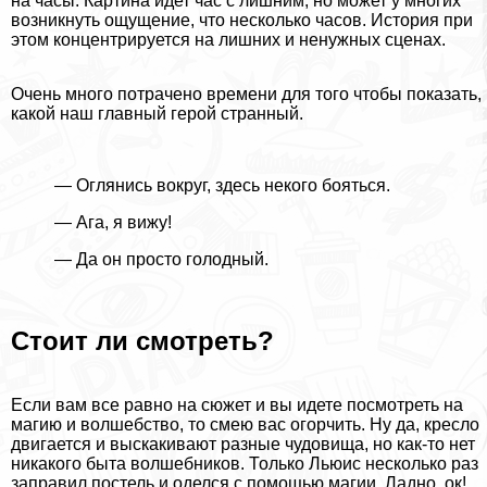
на часы. Картина идет час с лишним, но может у многих
возникнуть ощущение, что несколько часов. История при
этом концентрируется на лишних и ненужных сценах.
Очень много потрачено времени для того чтобы показать,
какой наш главный герой странный.
— Оглянись вокруг, здесь некого бояться.
— Ага, я вижу!
— Да он просто голодный.
Стоит ли смотреть?
Если вам все равно на сюжет и вы идете посмотреть на
магию и волшебство, то смею вас огорчить. Ну да, кресло
двигается и выскакивают разные чудовища, но как-то нет
никакого быта волшебников. Только Льюис несколько раз
заправил постель и оделся с помощью магии. Ладно, ок!