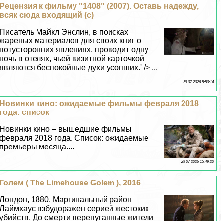
Рецензия к фильму "1408" (2007). Оставь надежду,
всяк сюда входящий (с)
Писатель Майкл Энслин, в поисках
жареных материалов для своих книг о
потусторонних явлениях, проводит одну
ночь в отелях, чьей визитной карточкой
являются беспокойные духи усопших.' /> ...
29 07 2026 5:50:14
Новинки кино: ожидаемые фильмы февраля 2018
года: список
Новинки кино – вышедшие фильмы
февраля 2018 года. Список: ожидаемые
премьеры месяца....
28 07 2026 15:49:20
Голем ( The Limehouse Golem ), 2016
Лондон, 1880. Маргинальный район
Лаймхаус взбудоражен серией жестоких
убийств. До cмepти перепуганные жители