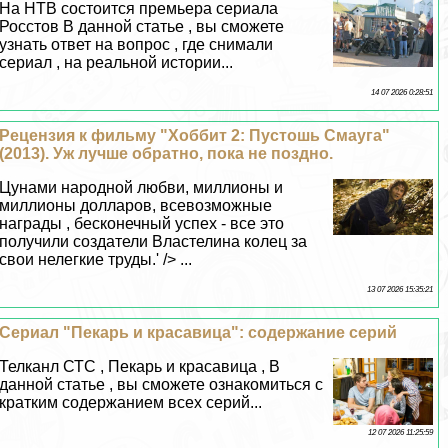
На НТВ состоится премьера сериала
Росстов В данной статье , вы сможете
узнать ответ на вопрос , где снимали
сериал , на реальной истории...
14 07 2026 0:28:51
Рецензия к фильму "Хоббит 2: Пустошь Смауга"
(2013). Уж лучше обратно, пока не поздно.
Цунами народной любви, миллионы и
миллионы долларов, всевозможные
награды , бесконечный успех - все это
получили создатели Властелина колец за
свои нелегкие труды.' /> ...
13 07 2026 15:35:21
Сериал "Пекарь и красавица": содержание серий
Телканл СТС , Пекарь и красавица , В
данной статье , вы сможете ознакомиться с
кратким содержанием всех серий...
12 07 2026 11:25:59