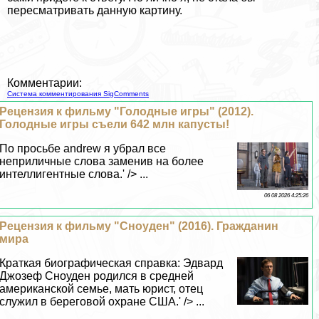
пересматривать данную картину.
Комментарии:
Система комментирования SigComments
Рецензия к фильму "Голодные игры" (2012).
Голодные игры съели 642 млн капусты!
По просьбе andrew я убрал все
неприличные слова заменив на более
интеллигентные слова.' /> ...
06 08 2026 4:25:26
Рецензия к фильму "Сноуден" (2016). Гражданин
мира
Краткая биографическая справка: Эдвард
Джозеф Сноуден родился в средней
американской семье, мать юрист, отец
служил в береговой охране США.' /> ...