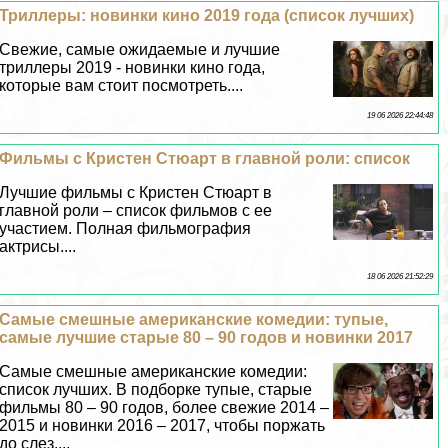
Триллеры: новинки кино 2019 года (список лучших)
Свежие, самые ожидаемые и лучшие
триллеры 2019 - новинки кино года,
которые вам стоит посмотреть....
19 06 2026 22:44:48
Фильмы с Кристен Стюарт в главной роли: список
Лучшие фильмы с Кристен Стюарт в
главной роли – список фильмов с ее
участием. Полная фильмография
актрисы....
18 06 2026 21:52:29
Самые смешные американские комедии: тупые,
самые лучшие старые 80 – 90 годов и новинки 2017
Самые смешные американские комедии:
список лучших. В подборке тупые, старые
фильмы 80 – 90 годов, более свежие 2014 –
2015 и новинки 2016 – 2017, чтобы поржать
до слез....