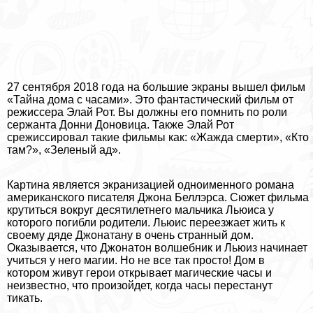
27 сентября 2018 года на большие экраны вышел фильм
«Тайна дома с часами». Это фантастический фильм от
режиссера Элай Рот. Вы должны его помнить по роли
сержанта Донни Доновица. Также Элай Рот
срежиссировал такие фильмы как: «Жажда cмepти», «Кто
там?», «Зеленый ад».
Картина является экранизацией одноименного романа
американского писателя Джона Беллэрса. Сюжет фильма
крутиться вокруг десятилетнего мальчика Льюиса у
которого погибли родители. Льюис переезжает жить к
своему дяде Джонатану в очень странный дом.
Оказывается, что Джонатон волшебник и Льюиз начинает
учиться у него магии. Но не все так просто! Дом в
котором живут герои открывает магические часы и
неизвестно, что произойдет, когда часы перестанут
тикать.