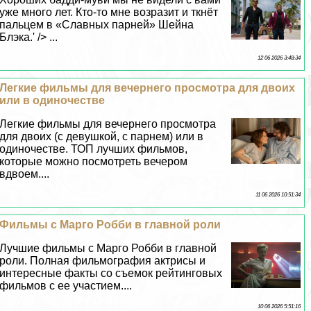
уже много лет. Кто-то мне возразит и ткнёт
пальцем в «Славных парней» Шейна
Блэка.' /> ...
12 06 2026 3:48:34
Легкие фильмы для вечернего просмотра для двоих
или в одиночестве
Легкие фильмы для вечернего просмотра
для двоих (с дeвyшкой, с парнем) или в
одиночестве. ТОП лучших фильмов,
которые можно посмотреть вечером
вдвоем....
11 06 2026 10:51:34
Фильмы с Марго Робби в главной роли
Лучшие фильмы с Марго Робби в главной
роли. Полная фильмография актрисы и
интересные факты со съемок рейтинговых
фильмов с ее участием....
10 06 2026 5:51:16