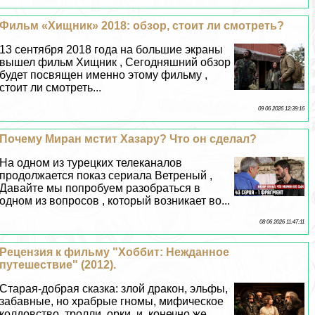
Фильм «Хищник» 2018: обзор, стоит ли смотреть?
13 сентября 2018 года на большие экраны
вышел фильм Хищник , Сегодняшний обзор
будет посвящен именно этому фильму ,
стоит ли смотреть...
09 06 2026 12:39:16
Почему Миран мстит Хазару? Что он сделал?
На одном из турецких телеканалов
продолжается показ сериала Ветреный ,
Давайте мы попробуем разобраться в
одном из вопросов , который возникает во...
08 06 2026 11:47:11
Рецензия к фильму "Хоббит: Нежданное
путешествие" (2012).
Старая-добрая сказка: злой дpaкон, эльфы,
забавные, но храбрые гномы, мифическое
колдовство, тролли, орки, и, конечно же,