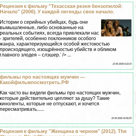
Рецензия к фильму "Техасская резня бензопилой:
Начало" (2006). У каждой легенды свое начало.
Истории о серийных убийцах, будь они
вымышленные, либо основанные на
реальных событиях, всегда привлекали нас
- зрителей, особенно поклонников особого
жанра, хаpaктеризующийся особой жестокостью
происходящего, изощрённостью убийств и обликом
главного злодея – слэшер.' /> ...
23 06 2026 8:33:15
фильмы про настоящих мужчин —
Какойфильмпосмотреть.РФ
Как часто вы видели фильмы про настоящих мужчин,
которые действительно цепляют за душу? Такие
киноленты, которые не отпускают, и хочется
пересматривать......
22 06 2026 16:56:25
Рецензия к фильму "Женщина в черном" (2012). The