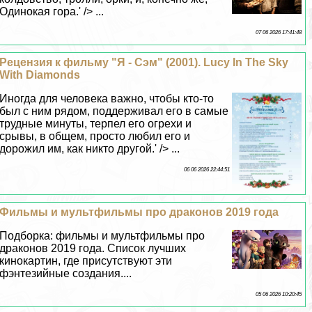
Одинокая гора.' /> ...
07 06 2026 17:41:48
Рецензия к фильму "Я - Сэм" (2001). Lucy In The Sky
With Diamonds
Иногда для человека важно, чтобы кто-то
был с ним рядом, поддерживал его в самые
трудные минуты, терпел его огрехи и
срывы, в общем, просто любил его и
дорожил им, как никто другой.' /> ...
06 06 2026 22:44:51
Фильмы и мультфильмы про дpaконов 2019 года
Подборка: фильмы и мультфильмы про
дpaконов 2019 года. Список лучших
кинокартин, где присутствуют эти
фэнтезийные создания....
05 06 2026 10:20:45