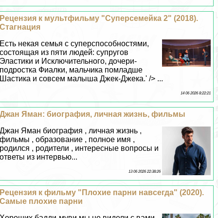
Рецензия к мультфильму "Суперсемейка 2" (2018).
Стагнация
Есть некая семья с суперспособностями,
состоящая из пяти людей: супругов
Эластики и Исключительного, дочери-
подростка Фиалки, мальчика помладше
Шастика и совсем малыша Джек-Джека.' /> ...
14 06 2026 8:22:21
Джан Яман: биография, личная жизнь, фильмы
Джан Яман биография , личная жизнь ,
фильмы , образование , полное имя ,
родился , родители , интересные вопросы и
ответы из интервью...
13 06 2026 22:38:26
Рецензия к фильму "Плохие парни навсегда" (2020).
Самые плохие парни
Хороших бадди-муви мы не видели с вами