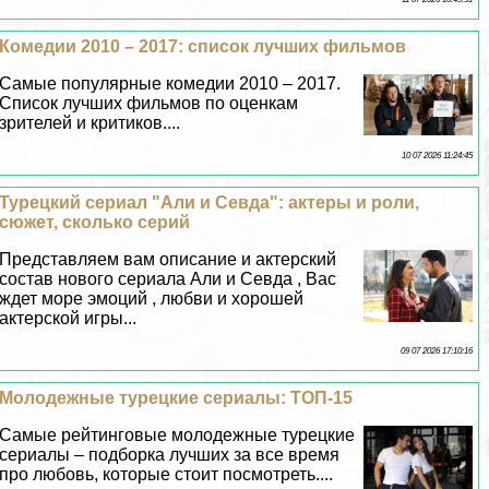
Комедии 2010 – 2017: список лучших фильмов
Самые популярные комедии 2010 – 2017.
Список лучших фильмов по оценкам
зрителей и критиков....
10 07 2026 11:24:45
Турецкий сериал "Али и Севда": актеры и роли,
сюжет, сколько серий
Представляем вам описание и актерский
состав нового сериала Али и Севда , Вас
ждет море эмоций , любви и хорошей
актерской игры...
09 07 2026 17:10:16
Молодежные турецкие сериалы: ТОП-15
Самые рейтинговые молодежные турецкие
сериалы – подборка лучших за все время
про любовь, которые стоит посмотреть....