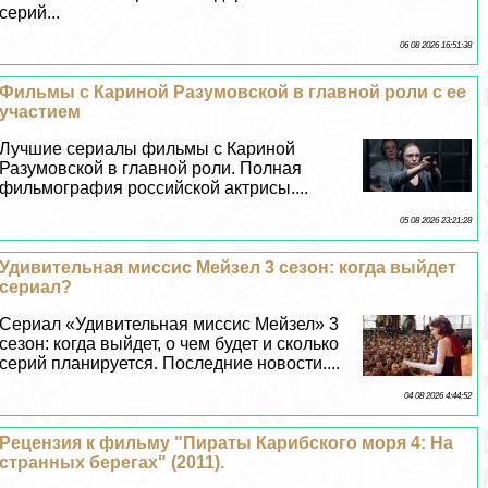
серий...
06 08 2026 16:51:38
Фильмы с Кариной Разумовской в главной роли с ее
участием
Лучшие сериалы фильмы с Кариной
Разумовской в главной роли. Полная
фильмография российской актрисы....
05 08 2026 23:21:28
Удивительная миссис Мейзел 3 сезон: когда выйдет
сериал?
Сериал «Удивительная миссис Мейзел» 3
сезон: когда выйдет, о чем будет и сколько
серий планируется. Последние новости....
04 08 2026 4:44:52
Рецензия к фильму "Пираты Карибского моря 4: На
странных берегах" (2011).