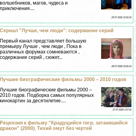
волшебников, магов, чудеса и
приключения....
29 07 2026 15:52:16
Сериал "Лучше, чем люди": содержание серий
Первый канал представляет большую
премьеру Лучше , чем люди , Пока в
различных форумах сомневаются ,
содержание серий , сюжет...
28 07 2026 19:45:19
Лучшие биографические фильмы 2000 – 2010 годов
Лучшие биографические фильмы 2000 –
2010 годов. Подборка самых популярных
кинокартин за десятилетие....
27 07 2026 1:57:41
Рецензия к фильму "Крадущийся тигр, затаившийся
дpaкон" (2000). Тихий омут без чертей