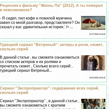
Рецензия к фильму "Жизнь Пи" (2012). А ты поверил
в невозможное?
- Я сидел, пил кофе и пожилой мужчина
завел со мной разговор, представляете? Он
сказал у вас удивительная история.' /> ...
01 07 2026 23:14:20
Турецкий сериал "Ветреный": актеры и роли, сюжет,
сколько серий
В данной статье , вы сможете ознакомиться
со списком актеров и их ролями и
прочитать сюжет , Сколько всего серий ,
турецкий сериал Ветреный...
30 06 2026 23:36:32
Сериал "Экспроприатор": содержание всех серий,
сколько серий
Сериал "Экспроприатор" , в данной статье ,
вы сможете ознакомиться с кратким