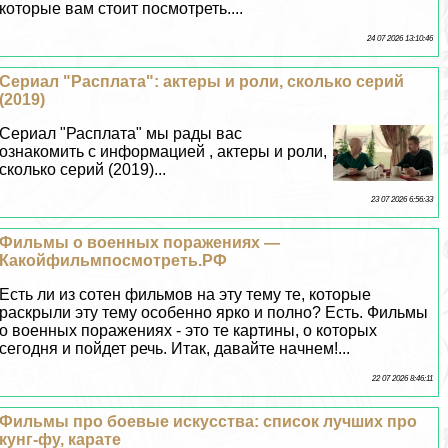
которые вам стоит посмотреть....
24 07 2026 13:10:46
Сериал "Расплата": актеры и роли, сколько серий
(2019)
Сериал "Расплата" мы рады вас
ознакомить с информацией , актеры и роли,
сколько серий (2019)...
23 07 2026 6:56:33
Фильмы о военных поражениях —
Какойфильмпосмотреть.РФ
Есть ли из сотен фильмов на эту тему те, которые
раскрыли эту тему особенно ярко и полно? Есть. Фильмы
о военных поражениях - это те картины, о которых
сегодня и пойдет речь. Итак, давайте начнем!...
22 07 2026 8:46:11
Фильмы про боевые искусства: список лучших про
кунг-фу, карате