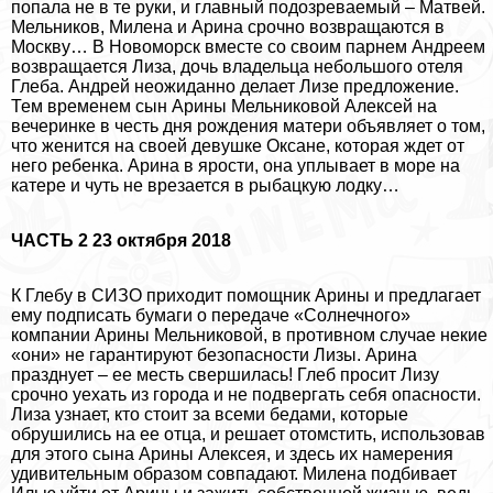
попала не в те руки, и главный подозреваемый – Матвей.
Мельников, Милена и Арина срочно возвращаются в
Москву… В Новоморск вместе со своим парнем Андреем
возвращается Лиза, дочь владельца небольшого отеля
Глеба. Андрей неожиданно делает Лизе предложение.
Тем временем сын Арины Мельниковой Алексей на
вечеринке в честь дня рождения матери объявляет о том,
что женится на своей дeвyшке Оксане, которая ждет от
него ребенка. Арина в ярости, она уплывает в море на
катере и чуть не врезается в рыбацкую лодку…
ЧАСТЬ 2 23 октября 2018
К Глебу в СИЗО приходит помощник Арины и предлагает
ему подписать бумаги о передаче «Солнечного»
компании Арины Мельниковой, в противном случае некие
«они» не гарантируют безопасности Лизы. Арина
празднует – ее месть свершилась! Глеб просит Лизу
срочно уехать из города и не подвергать себя опасности.
Лиза узнает, кто стоит за всеми бедами, которые
обрушились на ее отца, и решает отомстить, использовав
для этого сына Арины Алексея, и здесь их намерения
удивительным образом совпадают. Милена подбивает