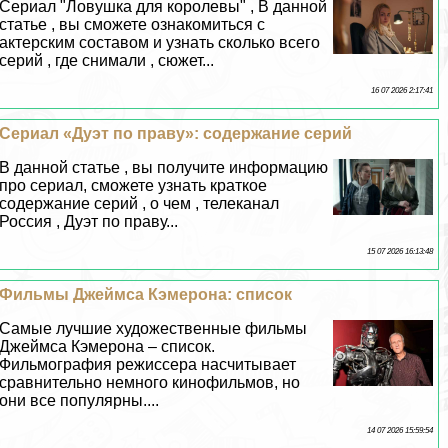
Сериал "Ловушка для королевы" , В данной
статье , вы сможете ознакомиться с
актерским составом и узнать сколько всего
серий , где снимали , сюжет...
16 07 2026 2:17:41
Сериал «Дуэт по праву»: содержание серий
В данной статье , вы получите информацию
про сериал, сможете узнать краткое
содержание серий , о чем , телеканал
Россия , Дуэт по праву...
15 07 2026 16:13:48
Фильмы Джеймса Кэмерона: список
Самые лучшие художественные фильмы
Джеймса Кэмерона – список.
Фильмография режиссера насчитывает
сравнительно немного кинофильмов, но
они все популярны....
14 07 2026 15:59:54