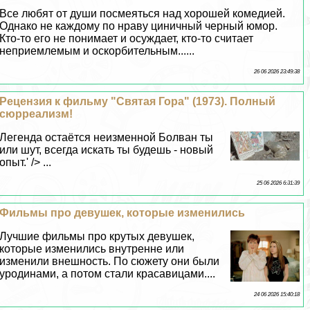
Все любят от души посмеяться над хорошей комедией.
Однако не каждому по нраву циничный черный юмор.
Кто-то его не понимает и осуждает, кто-то считает
неприемлемым и оскорбительным......
26 06 2026 23:49:38
Рецензия к фильму "Святая Гора" (1973). Полный
сюрреализм!
Легенда остаётся неизменной Болван ты
или шут, всегда искать ты будешь - новый
опыт.' /> ...
25 06 2026 6:31:39
Фильмы про дeвyшек, которые изменились
Лучшие фильмы про крутых дeвyшек,
которые изменились внутренне или
изменили внешность. По сюжету они были
уpoдинами, а потом стали красавицами....
24 06 2026 15:40:18