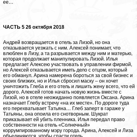
ее…
ЧАСТЬ 5 26 октября 2018
Андрей возвращается в отель за Лизой, но она
отказывается уезжать с ним. Алексей понимает, что
влюблен в Лизу, а та разрывается между ним и матерью,
которая продолжает манипулировать Лизой. Илья
предлагает Алексею участвовать в управлении фирмой,
но Алексей отказывается иметь дело с отцом, который
его обманул. Арина намерена бороться за свой бизнес и
своих близких, но и Илья сбросил маску – он хочет
уничтожить Глеба и его отель и лишить жену всего, что ей
дорого. Алексей готов начать новую жизнь вместе с
Лизой, но в отеле неожиданно появляется Оксана. Арина
назначает Глебу встречу «на их месте». По дороге туда
его перехватывает Татьяна… Глеб заперт в гараже у
Татьяны, она опоила его снотворным. Шукрат
приказывает ей убить пленника. Илья передал право
собственности на отель «Солнечный»
коррумпированному мэру города. Арина, Алексей и Лиза
объединяются, чтобы спасти отель…