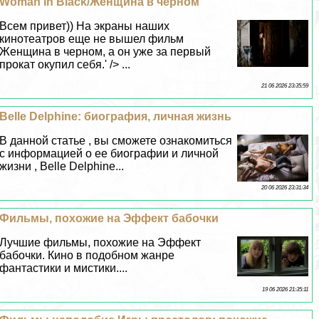
Woman in Black/Женщина в черном
Всем привет)) На экраны наших
кинотеатров еще не вышел фильм
Женщина в черном, а он уже за первый
прокат окупил себя.' /> ...
21 06 2026 23:35:59
Belle Delphine: биография, личная жизнь
В данной статье , вы сможете ознакомиться
с информацией о ее биографии и личной
жизни , Belle Delphine...
20 06 2026 23:31:34
Фильмы, похожие на Эффект бабочки
Лучшие фильмы, похожие на Эффект
бабочки. Кино в подобном жанре
фантастики и мистики....
19 06 2026 21:35:11