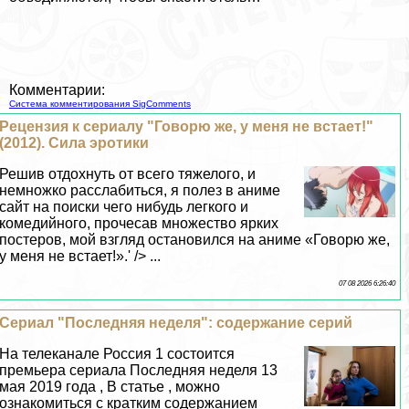
Комментарии:
Система комментирования SigComments
Рецензия к сериалу "Говорю же, у меня не встает!"
(2012). Сила эpoтики
Решив отдохнуть от всего тяжелого, и
немножко расслабиться, я полез в аниме
сайт на поиски чего нибудь легкого и
комедийного, прочесав множество ярких
постеров, мой взгляд остановился на аниме «Говорю же,
у меня не встает!».' /> ...
07 08 2026 6:26:40
Сериал "Последняя неделя": содержание серий
На телеканале Россия 1 состоится
премьера сериала Последняя неделя 13
мая 2019 года , В статье , можно
ознакомиться с кратким содержанием