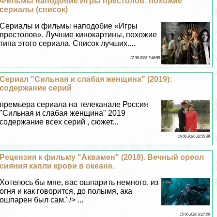
Фильмы наподобие Игры престолов: похожие
сериалы (список)
Сериалы и фильмы наподобие «Игры
престолов». Лучшие кинокартины, похожие
типа этого сериала. Список лучших....
17 06 2026 7:46:59
Сериал "Сильная и слабая женщина" (2019):
содержание серий
премьера сериала на телеканале Россия
"Сильная и слабая женщина" 2019
содержание всех серий , сюжет...
16 06 2026 22:55:39
Рецензия к фильму "Аквамен" (2018). Вечный ореол
сияния капли крови в океане.
Хотелось бы мне, вас ошпарить немного, из
огня и как говорится, до полымя, ака
ошпарен был сам.' /> ...
15 06 2026 8:27:26