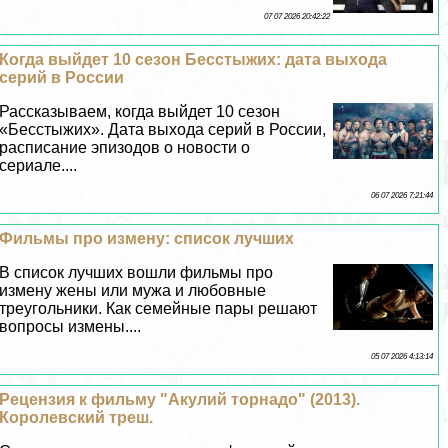
07 07 2026 20:42:22
Когда выйдет 10 сезон Бесстыжих: дата выхода
серий в России
Рассказываем, когда выйдет 10 сезон
«Бесстыжих». Дата выхода серий в России,
расписание эпизодов о новости о
сериале....
06 07 2026 7:21:44
Фильмы про измену: список лучших
В список лучших вошли фильмы про
измену жены или мужа и любовные
треугольники. Как семейные пары решают
вопросы измены....
05 07 2026 4:13:14
Рецензия к фильму "Акулий торнадо" (2013).
Королевский треш.