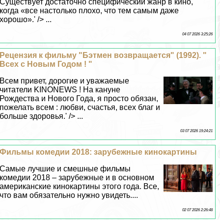
Существует достаточно специфический жанр в кино,
когда «все настолько плохо, что тем самым даже
хорошо».' /> ...
04 07 2026 3:25:26
Рецензия к фильму "Бэтмен возвращается" (1992). "
Всех с Новым Годом ! "
Всем привет, дорогие и уважаемые
читатели KINONEWS ! На кануне
Рождества и Нового Года, я просто обязан,
пожелать всем : любви, счастья, всех благ и
больше здоровья.' /> ...
03 07 2026 19:24:21
Фильмы комедии 2018: зарубежные кинокартины
Самые лучшие и смешные фильмы
комедии 2018 – зарубежные и в основном
американские кинокартины этого года. Все,
что вам обязательно нужно увидеть....
02 07 2026 2:26:48