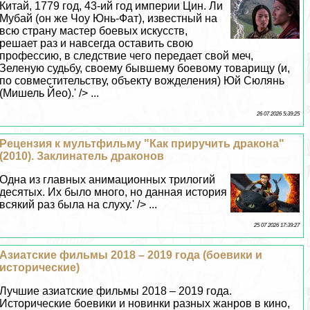
Китай, 1779 год, 43-ий год империи Цин. Ли
Мубай (он же Чоу Юнь-Фат), известный на
всю страну мастер боевых искусств,
решает раз и навсегда оставить свою
профессию, в следствие чего передает свой меч,
Зеленую судьбу, своему бывшему боевому товарищу (и,
по совместительству, объекту вожделения) Юй Сюлянь
(Мишель Йео).' /> ...
26 07 2026 5:39:25
Рецензия к мультфильму "Как приручить дpaкона"
(2010). Заклинатель дpaконов
Одна из главных анимационных трилогий
десятых. Их было много, но данная история
всякий раз была на слуху.' /> ...
25 07 2026 17:39:27
Азиатские фильмы 2018 – 2019 года (боевики и
исторические)
Лучшие азиатские фильмы 2018 – 2019 года.
Исторические боевики и новинки разных жанров в кино,