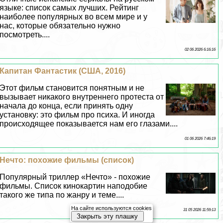
языке: список самых лучших. Рейтинг
наиболее популярных во всем мире и у
нас, которые обязательно нужно
посмотреть....
02 06 2026 6:16:16
Капитан Фантастик (США, 2016)
Этот фильм становится понятным и не
вызывает никакого внутреннего протеста от
начала до конца, если принять одну
установку: это фильм про психа. И иногда
происходящее показывается нам его глазами....
01 06 2026 7:46:19
Нечто: похожие фильмы (список)
Популярный триллер «Нечто» - похожие
фильмы. Список кинокартин наподобие
такого же типа по жанру и теме....
На сайте используются cookies
31 05 2026 11:59:13
Закрыть эту плашку