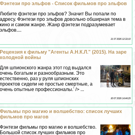
Фэнтези про эльфов - Список фильмов про эльфов
Любите фэнтези про эльфов? Значит Вы попали по
адресу. Фэнтези про эльфов довольно обширная тема в
кино и самом жанре. Жанр фэнтези подразумевает
эльфов....
31 07 2026 12:33:10
Рецензия к фильму "Агенты А.Н.К.Л." (2015). На заре
холодной войны
Для шпионского жанра этот год выдался
очень богатым и разнообразным. Это
естественно, раз у руля шпионских
проектов сидели не простые cмepтные, а
очень опытные профессионалы.' /> ...
30 07 2026 14:44:29
Фильмы про магию и волшебство: список лучших
фильмов про магов
Фэнтези фильмы про магию и волшебство.
Большой список лучших фильмов про