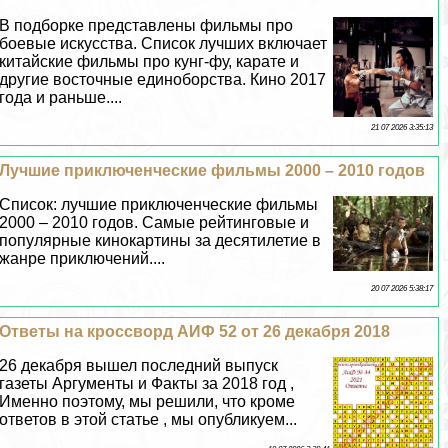
В подборке представлены фильмы про
боевые искусства. Список лучших включает
китайские фильмы про кунг-фу, карате и
другие восточные единоборства. Кино 2017
года и раньше....
21 07 2026 3:35:13
Лучшие приключенческие фильмы 2000 – 2010 годов
Список: лучшие приключенческие фильмы
2000 – 2010 годов. Самые рейтинговые и
популярные кинокартины за десятилетие в
жанре приключений....
20 07 2026 5:38:17
Ответы на кроссворд АИФ 52 от 26 декабря 2018
26 декабря вышел последний выпуск
газеты Аргументы и Факты за 2018 год ,
Именно поэтому, мы решили, что кроме
ответов в этой статье , мы опубликуем...