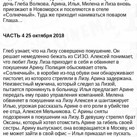
дочь Глеба Волкова. Арина, Илья, Милена и Лиза вновь
приезжают в Новоморск и поселяются в отеле
«Солнечный». Туда же приходит наниматься поваром
Глаша…
ЧАСТЬ 4 25 октября 2018
Глеб узнает, что на Лизу совершено покушение. Он
решает немедленно бежать из СИЗО. Алексей понимает,
что любит Лизу. Лиза приходит в себя и обвиняет в
покушении Арину. Полиция обыскивает отель
«Солнечный», в коробке из-под обуви они обнаруживают
пистолет, из которого стреляли в Лизу. Арина задержана.
Неизвестный мужчина, который следил за Лизой,
пытается проникнуть в больницу. Илья предлагает Арине
передать ему право управления компанией. Милена
обвиняет в покушении на Лизу Алексея и шантажирует
Илью, угрожая рассказать Арине о его роли в убийстве
ее отца, Алексея Мельникова. С Арины сняты
подозрения в покушении на Лизу. В дeвyшку стрелял брат
Оксаны, который хотел отомстить Арине за гибель своей
сестры. Арину выпускают, она возвращается в Москву, но
не может зайти в свой офис – Илья приказал не пускать