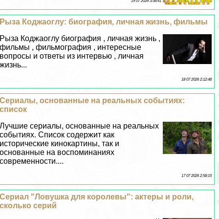
19 07 2026 3:38:41
Рыза Коджаоглу: биография, личная жизнь, фильмы
Рыза Коджаоглу биография , личная жизнь ,
фильмы , фильмография , интересные
вопросы и ответы из интервью , личная
жизнь...
18 07 2026 2:12:48
Сериалы, основанные на реальных событиях:
список
Лучшие сериалы, основанные на реальных
событиях. Список содержит как
исторические кинокартины, так и
основанные на воспоминаниях
современности....
17 07 2026 2:58:15
Сериал "Ловушка для королевы": актеры и роли,
сколько серий