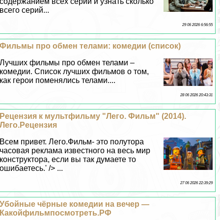
содержанием всех серий и узнать сколько
всего серий...
29 06 2026 6:56:55
Фильмы про обмен телами: комедии (список)
Лучших фильмы про обмен телами –
комедии. Список лучших фильмов о том,
как герои поменялись телами....
28 06 2026 20:43:31
Рецензия к мультфильму "Лего. Фильм" (2014).
Лего.Рецензия
Всем привет. Лего.Фильм- это полутора
часовая реклама известного на весь мир
конструктора, если вы так думаете то
ошибаетесь.' /> ...
27 06 2026 22:39:29
Убойные чёрные комедии на вечер —
Какойфильмпосмотреть.РФ