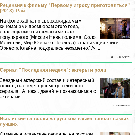
Рецензия к фильму "Первому игроку приготовиться"
(2018). Рай
На фоне хайпа по сверхожидаемым
киноманами премьерам этого года,
являющимися сиквелами чего-то
популярного (Миссия Невыполнима, Соло,
Мстители, Мир Юрского Периода) экранизация книги
Эрнеста Клайна подкралась незаметно.' /> ...
04 06 2026 13:29:55
Сериал "Последняя неделя": актеры и роли
Звездный актерский состав и интересный
сюжет , нас ждет просмотр отличного
сериала , А пока , давайте познакомимся с
актерами...
03 06 2026 0:26:48
Испанские сериалы на русском языке: список самых
лучших
Отличные испанские сериалы на русском