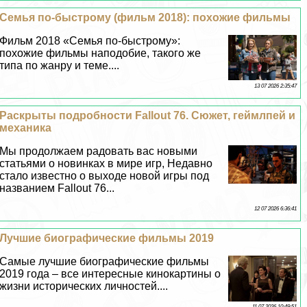
Семья по-быстрому (фильм 2018): похожие фильмы
Фильм 2018 «Семья по-быстрому»:
похожие фильмы наподобие, такого же
типа по жанру и теме....
13 07 2026 2:35:47
Раскрыты подробности Fallout 76. Сюжет, гeймлпей и
механика
Мы продолжаем радовать вас новыми
статьями о новинках в мире игр, Недавно
стало известно о выходе новой игры под
названием Fallout 76...
12 07 2026 6:36:41
Лучшие биографические фильмы 2019
Самые лучшие биографические фильмы
2019 года – все интересные кинокартины о
жизни исторических личностей....
11 07 2026 10:49:51