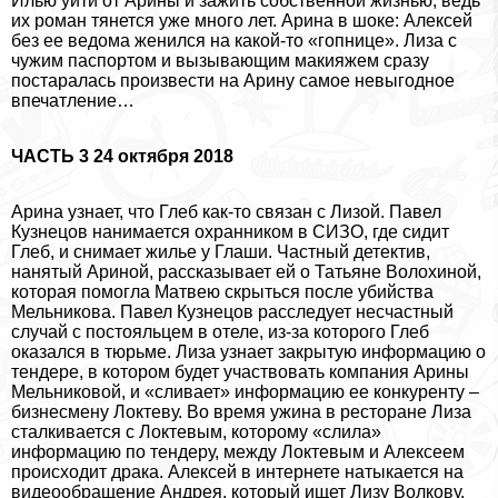
Илью уйти от Арины и зажить собственной жизнью, ведь
их роман тянется уже много лет. Арина в шоке: Алексей
без ее ведома женился на какой-то «гопнице». Лиза с
чужим паспортом и вызывающим макияжем сразу
постаралась произвести на Арину самое невыгодное
впечатление…
ЧАСТЬ 3 24 октября 2018
Арина узнает, что Глеб как-то связан с Лизой. Павел
Кузнецов нанимается охранником в СИЗО, где сидит
Глеб, и снимает жилье у Глаши. Частный детектив,
нанятый Ариной, рассказывает ей о Татьяне Волохиной,
которая помогла Матвею скрыться после убийства
Мельникова. Павел Кузнецов расследует несчастный
случай с постояльцем в отеле, из-за которого Глеб
оказался в тюрьме. Лиза узнает закрытую информацию о
тендере, в котором будет участвовать компания Арины
Мельниковой, и «сливает» информацию ее конкуренту –
бизнесмену Локтеву. Во время ужина в ресторане Лиза
сталкивается с Локтевым, которому «слила»
информацию по тендеру, между Локтевым и Алексеем
происходит дpaка. Алексей в интернете натыкается на
видеообращение Андрея, который ищет Лизу Волкову,