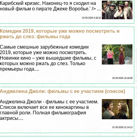
Карибский кризис. Наконец-то я сходил на
новый фильм о пирате Джеке Воробье.' /> ...
03 08 2026 9:38:32
Комедии 2019, которые уже можно посмотреть и
ржать до слез: фильмы года
Самые смешные зарубежные комедии
2019, которые уже можно посмотреть.
Новинки кино – уже вышедшие фильмы, с
которых можно ржать до слез. Только
премьеры года....
02 08 2026 16:34:48
Анджелина Джоли: фильмы с ее участием (список)
Анджелина Джоли - фильмы с ее участием.
Список включает все ее кинокартины в
главной роли. Полная фильмография
актрисы....
01 08 2026 21:14:13