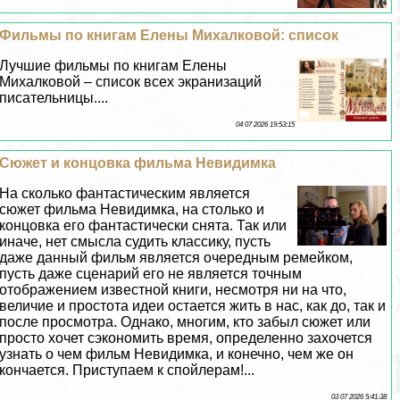
Фильмы по книгам Елены Михалковой: список
Лучшие фильмы по книгам Елены
Михалковой – список всех экранизаций
писательницы....
04 07 2026 19:53:15
Сюжет и концовка фильма Невидимка
На сколько фантастическим является
сюжет фильма Невидимка, на столько и
концовка его фантастически снята. Так или
иначе, нет смысла судить классику, пусть
даже данный фильм является очередным ремейком,
пусть даже сценарий его не является точным
отображением известной книги, несмотря ни на что,
величие и простота идеи остается жить в нас, как до, так и
после просмотра. Однако, многим, кто забыл сюжет или
просто хочет сэкономить время, определенно захочется
узнать о чем фильм Невидимка, и конечно, чем же он
кончается. Приступаем к спойлерам!...
03 07 2026 5:41:38