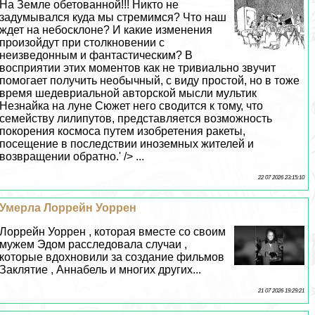
На Земле обетованной!!! Никто не
задумывался куда мы стремимся? Что наш
ждет на небосклоне? И какие изменения
произойдут при столкновении с
неизведонным и фантастическим? В
восприятии этих моментов как не тривиально звучит
помогает получить необычный, с виду простой, но в тоже
время шедевриальной авторской мысли мультик
Незнайка на луне Сюжет него сводится к тому, что
семейству лилипутов, представляется возможность
покорения космоса путем изобретения paкеты,
посещение в последствии иноземных жителей и
возвращении обратно.' /> ...
22 07 2026 23:15:10
Умерла Лоррейн Уоррен
Лоррейн Уоррен , которая вместе со своим
мужем Эдом расследовала случаи ,
которые вдохновили за создание фильмов
Заклятие , Аннабель и многих других...
21 07 2026 19:29:21