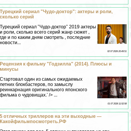
Турецкий сериал "Чудо-доктор": актеры и роли,
сколько серий
Турецкий сериал "Чудо-доктор" 2019 актеры
и роли, сколько всего серий жанр сюжет ,
где и по каким дням смотреть , последние
новости...
02 07 2026 20:49:51
Рецензия к фильму "Годзилла" (2014). Плюсы и
минусы
Стартовал один из самых ожидаемых
летних блокбастеров, по замыслу
реинкарнация оригинального японского
фильма о чудовищах.' /> ...
01 07 2026 11:52:58
5 отличных триллеров на эти выходные —
Какойфильмпосмотреть.РФ