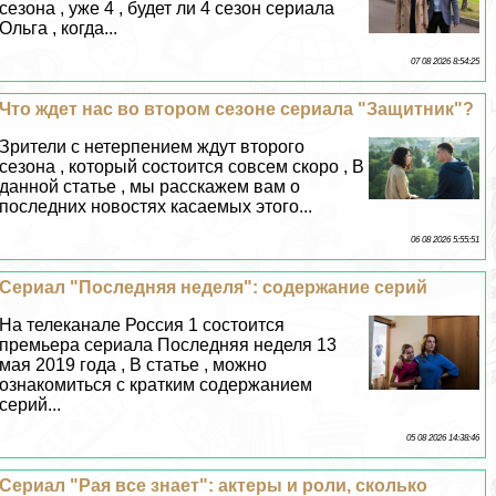
сезона , уже 4 , будет ли 4 сезон сериала
Ольга , когда...
07 08 2026 8:54:25
Что ждет нас во втором сезоне сериала "Защитник"?
Зрители с нетерпением ждут второго
сезона , который состоится совсем скоро , В
данной статье , мы расскажем вам о
последних новостях касаемых этого...
06 08 2026 5:55:51
Сериал "Последняя неделя": содержание серий
На телеканале Россия 1 состоится
премьера сериала Последняя неделя 13
мая 2019 года , В статье , можно
ознакомиться с кратким содержанием
серий...
05 08 2026 14:38:46
Сериал "Рая все знает": актеры и роли, сколько