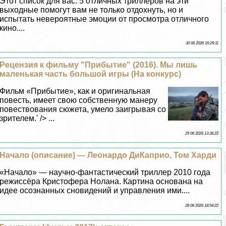
Этот список для вас. 5 отличных триллеров на эти
выходные помогут вам не только отдохнуть, но и
испытать невероятные эмоции от просмотра отличного
кино....
30 06 2026 16:29:11
Рецензия к фильму "Прибытие" (2016). Мы лишь
маленькая часть большой игры (На конкурс)
Фильм «Прибытие», как и оригинальная
повесть, имеет свою собственную манеру
повествования сюжета, умело заигрывая со
зрителем.' /> ...
29 06 2026 13:36:22
Начало (описание) — Леонардо ДиКаприо, Том Харди
«Начало» — научно-фантастический триллер 2010 года
режиссёра Кристофера Нолана. Картина основана на
идее осознанных сновидений и управления ими....
28 06 2026 18:54:22