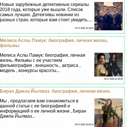
Новые зарубежные детективные сериалы
2018 года, которые уже вышли. Список
самых лучших. Детективы новинки из
разных стран, которые вам стоит увидеть....
07 07 2026 10:33:51
Мелиса Аслы Памук: биография, личная жизнь,
фильмы
Мелиса Аслы Памук: биография, личная
жизнь, Фильмы с ее участием
фильмография , внешность , актриса ,
модель , конкурсы красоты...
06 07 2026 21:29:45
Биран Дамла Йылмаз: биография, личная жизнь
Мы , предлагаем вам ознакомиться в
данной статье с ее биографией и
информацией о ее личной жизни , Биран
Дамла Йылмаз...
05 07 2026 18:25:19