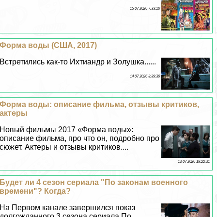
15 07 2026 7:33:10
Форма воды (США, 2017)
Встретились как-то Ихтиандр и Золушка......
14 07 2026 3:39:30
Форма воды: описание фильма, отзывы критиков,
актеры
Новый фильмы 2017 «Форма воды»:
описание фильма, про что он, подробно про
сюжет. Актеры и отзывы критиков....
13 07 2026 19:22:31
Будет ли 4 сезон сериала "По законам военного
времени"? Когда?
На Первом канале завершился показ
долгожданного 3 сезона сериала По