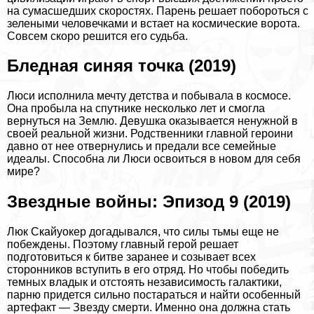
на cyмacшедших скоростях. Парень решает побороться с
зелеными человечками и встает на космические ворота.
Совсем скоро решится его судьба.
Бледная синяя точка (2019)
Люси исполнила мечту детства и побывала в космосе.
Она пробыла на спутнике несколько лет и смогла
вернуться на Землю. Дeвyшка оказывается ненужной в
своей реальной жизни. Родственники главной героини
давно от нее отвернулись и предали все семейные
идеалы. Способна ли Люси освоиться в новом для себя
мире?
Звездные войны: Эпизод 9 (2019)
Люк Скайуокер догадывался, что силы тьмы еще не
побеждены. Поэтому главный герой решает
подготовиться к битве заранее и созывает всех
сторонников вступить в его отряд. Но чтобы победить
темных владык и отстоять независимость галактики,
парню придется сильно постараться и найти особенный
артефакт — Звезду cмepти. Именно она должна стать