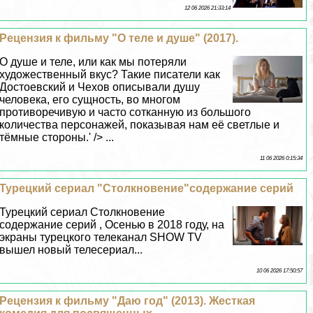
12 06 2026 21:33:14
Рецензия к фильму "О теле и душе" (2017).
О душе и теле, или как мы потеряли
художественный вкус? Такие писатели как
Достоевский и Чехов описывали душу
человека, его сущность, во многом
противоречивую и часто сотканную из большого
количества персонажей, показывая нам её светлые и
тёмные стороны.' /> ...
11 06 2026 0:15:34
Турецкий сериал "Столкновение"содержание серий
Турецкий сериал Столкновение
содержание серий , Осенью в 2018 году, на
экраны турецкого телеканал SHOW TV
вышел новый телесериал...
10 06 2026 17:50:57
Рецензия к фильму "Даю год" (2013). Жесткая