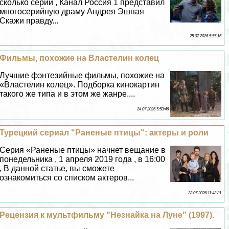
сколько серий , Канал Россия 1 представил
многосерийную драму Андрея Эшпая
Скажи правду...
25 07 2026 5:55:16
Фильмы, похожие на Властелин колец
Лучшие фэнтезийные фильмы, похожие на
«Властелин колец». Подборка кинокартин
такого же типа и в этом же жанре....
24 07 2026 5:53:46
Турецкий сериал "Раненые птицы": актеры и роли
Серия «Раненые птицы» начнет вещание в
понедельника , 1 апреля 2019 года , в 16:00
, В данной статье, вы сможете
ознакомиться со списком актеров...
23 07 2026 11:43:31
Рецензия к мультфильму "Незнайка на Луне" (1997).