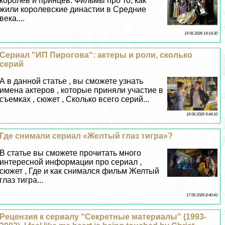
королев и принцев. Фильмы про то, как
жили королевские династии в Средние
века....
19 06 2026 14:14:30
Сериал "ИП Пирогова": актеры и роли, сколько
серий
А в данной статье , вы сможете узнать
имена актеров , которые приняли участие в
съемках , сюжет , Сколько всего серий...
18 06 2026 9:44:10
Где снимали сериал «Желтый глаз тигра»?
В статье вы сможете прочитать много
интересной информации про сериал ,
сюжет , Где и как снимался фильм Желтый
глаз тигра...
17 06 2026 8:40:43
Рецензия к сериалу "Секретные материалы" (1993-