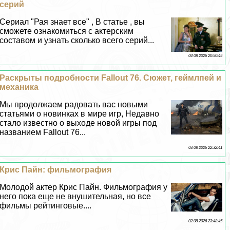
серий
Сериал "Рая знает все" , В статье , вы
сможете ознакомиться с актерским
составом и узнать сколько всего серий...
04 08 2026 20:50:45
Раскрыты подробности Fallout 76. Сюжет, гeймлпей и
механика
Мы продолжаем радовать вас новыми
статьями о новинках в мире игр, Недавно
стало известно о выходе новой игры под
названием Fallout 76...
03 08 2026 22:32:41
Крис Пайн: фильмография
Молодой актер Крис Пайн. Фильмография у
него пока еще не внушительная, но все
фильмы рейтинговые....
02 08 2026 23:48:45