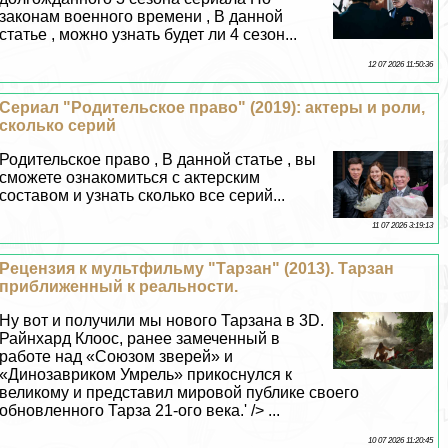
законам военного времени , В данной
статье , можно узнать будет ли 4 сезон...
12 07 2026 11:50:36
Сериал "Родительское право" (2019): актеры и роли,
сколько серий
Родительское право , В данной статье , вы
сможете ознакомиться с актерским
составом и узнать сколько все серий...
11 07 2026 3:19:13
Рецензия к мультфильму "Тарзан" (2013). Тарзан
приближенный к реальности.
Ну вот и получили мы нового Тарзана в 3D.
Райнхард Клоос, ранее замеченный в
работе над «Союзом зверей» и
«Динозавриком Умрель» прикоснулся к
великому и представил мировой публике своего
обновленного Тарза 21-ого века.' /> ...
10 07 2026 11:20:45