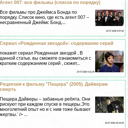
Агент 007: все фильмы (список по порядку)
Все фильмы про Джеймса Бонда по
порядку. Список кино, где есть агент 007 –
несравненный Джеймс Бонд....
20 07 2026 9:57:42
Cериал «Рожденная звездой»: содержание серий
покажет сериал Рожденная звездой , В
данной статье, вы сможете ознакомиться с
кратким содержанием серий , сюжет...
19 07 2026 9:31:29
Рецензия к фильму "Пещера" (2005). Дайверам
cмepть
Пещера Дайверы – забавные ребята. Они
рискуют при каждом спуске в пещеры.Это
многолетний опыт но и с ним тоже бывают
жертвы.' /> ...
18 07 2026 20:19:25