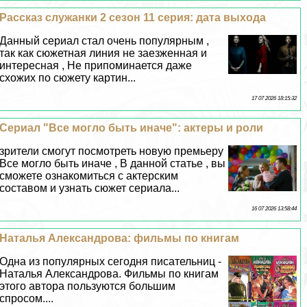
Рассказ служанки 2 сезон 11 серия: дата выхода
Данный сериал стал очень популярным ,
так как сюжетная линия не заезженная и
интересная , Не припоминается даже
схожих по сюжету картин...
17 07 2026 18:15:32
Сериал "Все могло быть иначе": актеры и роли
зрители смогут посмотреть новую премьеру
Все могло быть иначе , В данной статье , вы
сможете ознакомиться с актерским
составом и узнать сюжет сериала...
16 07 2026 13:58:44
Наталья Александрова: фильмы по книгам
Одна из популярных сегодня писательниц -
Наталья Александрова. Фильмы по книгам
этого автора пользуются большим
спросом....