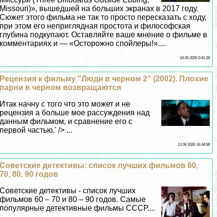
Missouri)», вышедшей на больших экранах в 2017 году.
Сюжет этого фильма не так то просто пересказать с ходу,
при этом его неприглядная простота и философская
глубина подкупают. Оставляйте ваше мнение о фильме в
комментариях и — «Осторожно спойлеры!»....
14 06 2026 0:41:28
Рецензия к фильму "Люди в черном 2" (2002). Плохие
парни в черном возвращаются
Итак начну с того что это может и не
рецензия а больше мое рассуждения над
данным фильмом, и сравнение его с
первой частью.' /> ...
13 06 2026 16:34:58
Советские детективы: список лучших фильмов 60,
70, 80, 90 годов
Советские детективы - список лучших
фильмов 60 – 70 и 80 – 90 годов. Самые
популярные детективные фильмы СССР....