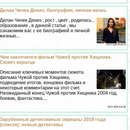
Дилан Чичек Дениз: биография, личная жизнь
Дилан Чичек Дениз , рост , цвет , родилась ,
образование , в данной статье , мы
ознакомим вас с ее биографией и личной
жизнью...
09 07 2026 20:43:16
Чем закончился фильм Чужой против Хищника.
Сюжет вкратце
Описание ключевых моментов сюжета
фильма Чужой против Хищника,
подведение итогов, концовка фильма и
некоторые комментарии на этот счет.
Неожиданный конец Чужой против Хищника 2004 год,
боевик, фантастика....
08 07 2026 4:41:58
Зарубежные детективные сериалы 2018 года
(список): новые детективы