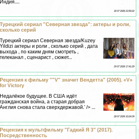
Индия....
30 07 2026 23:50:22
Турецкий сериал "Северная звезда": актеры и роли,
сколько серий
Турецкий сериал Северная звезда/Kuzey
Yildizi актеры и роли , сколько серий , дата
выхода , по каким дням смотреть ,
телеканал , сценарист , сюжет...
29 07 2026 17:41:29
Рецензия к фильму ""V" значит Вендетта" (2005). «V»
for Victory
Недалёкое будущее. В США идёт
гражданская война, а старая добрая
Англия снова стала сверхдержавой.' /> ...
28 07 2026 10:24:39
Рецензия к мультфильму "Гадкий Я 3" (2017).
Посредственность