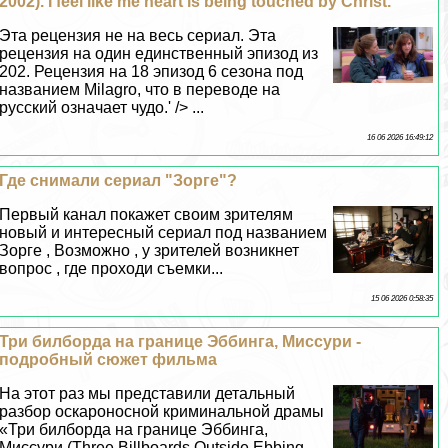
2002). I feel like me heart is being touched by Christ.
Эта рецензия не на весь сериал. Эта
рецензия на один единственный эпизод из
202. Рецензия на 18 эпизод 6 сезона под
названием Milagro, что в переводе на
русский означает чудо.' /> ...
16 06 2026 16:49:12
Где снимали сериал "Зорге"?
Первый канал покажет своим зрителям
новый и интересный сериал под названием
Зорге , Возможно , у зрителей возникнет
вопрос , где проходи съемки...
15 06 2026 0:58:35
Три билборда на границе Эббинга, Миссури -
подробный сюжет фильма
На этот раз мы представили детальный
разбор оскароносной криминальной драмы
«Три билборда на границе Эббинга,
Миссури (Three Billboards Outside Ebbing,