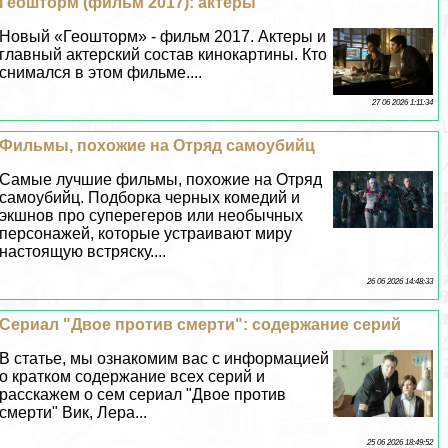
Геошторм (фильм 2017): актеры
Новый «Геошторм» - фильм 2017. Актеры и
главный актерский состав кинокартины. Кто
снимался в этом фильме....
27 06 2026 1:11:34
Фильмы, похожие на Отряд самоубийц
Самые лучшие фильмы, похожие на Отряд
самоубийц. Подборка черных комедий и
экшнов про суперегеров или необычных
персонажей, которые устраивают миру
настоящую встряску....
26 06 2026 14:48:33
Сериал "Двое против cмepти": содержание серий
В статье, мы ознакомим вас с информацией
о кратком содержание всех серий и
расскажем о сем сериал "Двое против
cмepти" Вик, Лера...
25 06 2026 18:49:52