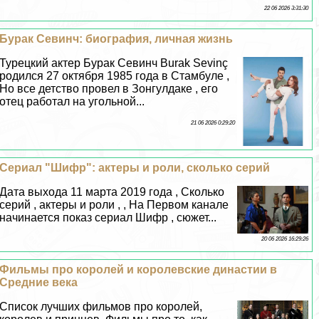
22 06 2026 3:31:30
Буpaк Севинч: биография, личная жизнь
Турецкий актер Буpaк Севинч Burak Sevinç
родился 27 октября 1985 года в Стамбуле ,
Но все детство провел в Зонгулдаке , его
отец работал на угольной...
21 06 2026 0:29:20
Сериал "Шифр": актеры и роли, сколько серий
Дата выхода 11 марта 2019 года , Сколько
серий , актеры и роли , , На Первом канале
начинается показ сериал Шифр , сюжет...
20 06 2026 16:29:26
Фильмы про королей и королевские династии в
Средние века
Список лучших фильмов про королей,