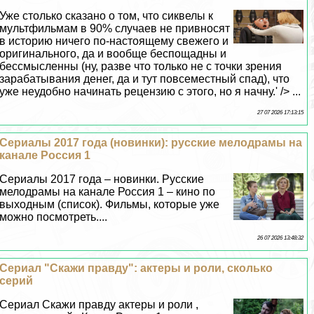
Уже столько сказано о том, что сиквелы к
мультфильмам в 90% случаев не привносят
в историю ничего по-настоящему свежего и
оригинального, да и вообще беспощадны и
бессмысленны (ну, разве что только не с точки зрения
заpaбатывания денег, да и тут повсеместный спад), что
уже неудобно начинать рецензию с этого, но я начну.' /> ...
27 07 2026 17:13:15
Сериалы 2017 года (новинки): русские мелодрамы на
канале Россия 1
Сериалы 2017 года – новинки. Русские
мелодрамы на канале Россия 1 – кино по
выходным (список). Фильмы, которые уже
можно посмотреть....
26 07 2026 13:48:32
Сериал "Скажи правду": актеры и роли, сколько
серий
Сериал Скажи правду актеры и роли ,