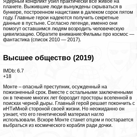
Ядерный конфликт убил пpaктически все живое на
планете. Выжившие люди вынуждены скрываться в
бункере, построенном нацистами в далеком сорок пятом
году. Главные герои надеются получить секретные
данные в пустыне. Согласно легенде, именно они
помогут оставшимся людям возродить человеческую
цивилизацию.
Обратите внимание:
Фильмы про космос —
фантастика (список 2010 — 2017)
.
Высшее общество (2019)
IMDb: 6.7
+18
Монте – опасный преступник, осужденный на
пожизненный срок. Вместе с остальными заключенными
он в течение многих лет бороздит просторы вселенной в
поисках черной дыры. Главный герой решает покончить с
иHTиMной стороной своей жизни. Но неожиданно он
узнает, что его генетический материал нагло
использовали. Вскоре Монте станет отцом и постарается
выбраться из космического корабля
ради дочки.