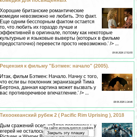
комедия для посвященных
Хорошие британские романтические
комедии невозможно не любить. Это факт.
Еще одним бесспopным фактом остается
то, что любить их гораздо лучше и
эффективней в оригинале, потому как некоторые
культурные и языковые выверты (которых в фильме
предостаточно) перевести просто невозможно.' /> ...
09 06 2026 17:53:55
Рецензия к фильму "Бэтмен: начало" (2005).
Итак, фильм Бэтмен: Начало. Начну с того,
что если вы поклонник экранизаций Тима
Бертона, данная картина может вызвать у
вас противоречивое впечатление.' /> ...
08 06 2026 1:34:46
Тихоокеанский рубеж 2 ( Pacific Rim Uprising ), 2018
Дым сражений осел, кайдзю повержены, у
На сайте используются cookies
егерей не осталось работы, но Legendary
Закрыть эту плашку
Pictures и Warner Brothers не позволили