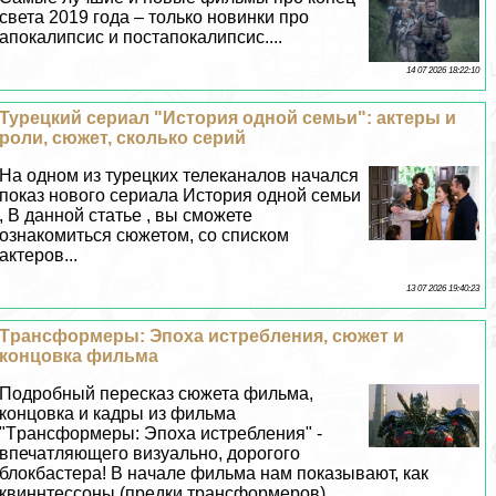
света 2019 года – только новинки про
апокалипсис и постапокалипсис....
14 07 2026 18:22:10
Турецкий сериал "История одной семьи": актеры и
роли, сюжет, сколько серий
На одном из турецких телеканалов начался
показ нового сериала История одной семьи
, В данной статье , вы сможете
ознакомиться сюжетом, со списком
актеров...
13 07 2026 19:40:23
Tрaнcформеры: Эпоха истрeбления, сюжет и
концовка фильма
Подробный пересказ сюжета фильма,
концовка и кадры из фильма
"Tрaнcформеры: Эпоха истрeбления" -
впечатляющего визуально, дорогого
блокбастера! В начале фильма нам показывают, как
квиннтессоны (предки трaнcформеров)