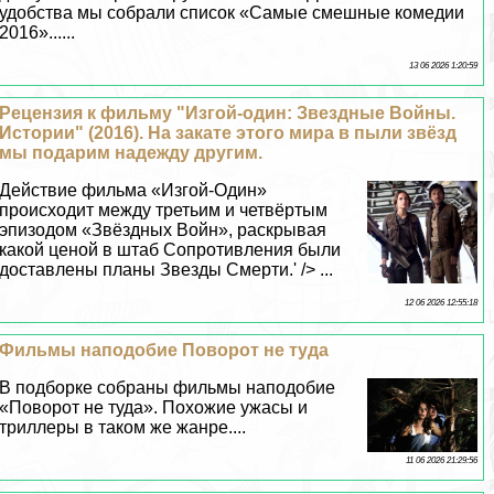
удобства мы собрали список «Самые смешные комедии
2016»......
13 06 2026 1:20:59
Рецензия к фильму "Изгой-один: Звездные Войны.
Истории" (2016). На закате этого мира в пыли звёзд
мы подарим надежду другим.
Действие фильма «Изгой-Один»
происходит между третьим и четвёртым
эпизодом «Звёздных Войн», раскрывая
какой ценой в штаб Сопротивления были
доставлены планы Звезды Cмepти.' /> ...
12 06 2026 12:55:18
Фильмы наподобие Поворот не туда
В подборке собраны фильмы наподобие
«Поворот не туда». Похожие ужасы и
триллеры в таком же жанре....
11 06 2026 21:29:56