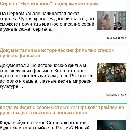
Сериал "Чужая кровь": содержание серий
На Первом канале начинается показ
сериала Чужая кровь , В данной статье , вы
сможете прочитать краткое описание серий
и узнать сюжет сериала...
10 06 2026 11:42:54
Документальные исторические фильмы: список
лучших фильмов
Документальные исторические фильмы –
список лучших фильмов. Кино, которое
нужно посмотреть каждому: про Россию, ее
историю и самые главные вехи в мировой
культуре....
09 06 2026 17:45:54
Когда выйдет 5 сезон Острых козырьков: трейлер на
русском, дата выхода и новый анонс
Когда выйдет 5 сезон Острых козырьков:
будет ли и когда выйдет в России? Новый