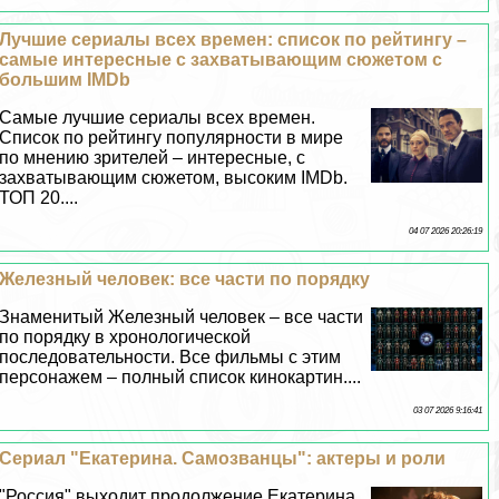
Лучшие сериалы всех времен: список по рейтингу –
самые интересные с захватывающим сюжетом с
большим IMDb
Самые лучшие сериалы всех времен.
Список по рейтингу популярности в мире
по мнению зрителей – интересные, с
захватывающим сюжетом, высоким IMDb.
ТОП 20....
04 07 2026 20:26:19
Железный человек: все части по порядку
Знаменитый Железный человек – все части
по порядку в хронологической
последовательности. Все фильмы с этим
персонажем – полный список кинокартин....
03 07 2026 9:16:41
Сериал "Екатерина. Самозванцы": актеры и роли
"Россия" выходит продолжение Екатерина