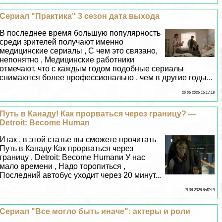
Сериал "Пpaктика" 3 сезон дата выхода
В последнее время большую популярность
среди зрителей получают именно
медицинские сериалы , С чем это связано,
непонятно , Медицинские работники
отмечают, что с каждым годом подобные сериалы
снимаются более профессионально , чем в другие годы...
20 06 2026 16:17:18
Путь в Канаду! Как прорваться через границу? —
Detroit: Become Human
Итак , в этой статье вы сможете прочитать
Путь в Канаду Как прорваться через
границу , Detroit: Become Humanи У нас
мало времени , Надо торопиться ,
Последний автобус уходит через 20 минут...
19 06 2026 6:47:19
Сериал "Все могло быть иначе": актеры и роли