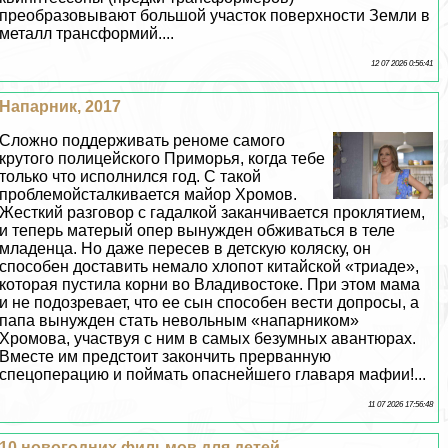
преобразовывают большой участок поверхности Земли в
металл трaнcформий....
12 07 2026 0:56:41
Напарник, 2017
Сложно поддерживать реноме самого
крутого полицейского Приморья, когда тебе
только что исполнился год. С такой
проблемойсталкивается майор Хромов.
Жесткий разговор с гадалкой заканчивается проклятием,
и теперь матерый опер вынужден обживаться в теле
младенца. Но даже пересев в детскую коляску, он
способен доставить немало хлопот китайской «триаде»,
которая пустила корни во Владивостоке. При этом мама
и не подозревает, что ее сын способен вести допросы, а
папа вынужден стать невольным «напарником»
Хромова, участвуя с ним в самых безумных авантюрах.
Вместе им предстоит закончить прерванную
спецоперацию и поймать опаснейшего главаря мафии!...
11 07 2026 17:56:48
10 новогодних фильмов для детей —