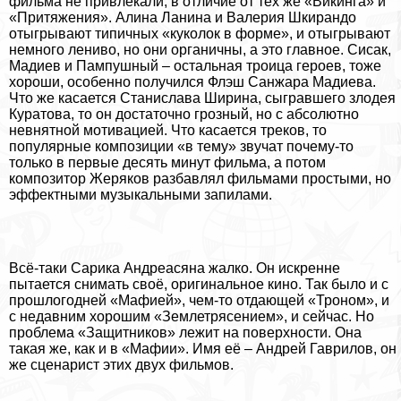
фильма не привлекали, в отличие от тех же «Викинга» и
«Притяжения». Алина Ланина и Валерия Шкирандо
отыгрывают типичных «куколок в форме», и отыгрывают
немного лениво, но они органичны, а это главное. Сисак,
Мадиев и Пампушный – остальная троица героев, тоже
хороши, особенно получился Флэш Санжара Мадиева.
Что же касается Станислава Ширина, сыгравшего злодея
Куратова, то он достаточно грозный, но с абсолютно
невнятной мотивацией. Что касается треков, то
популярные композиции «в тему» звучат почему-то
только в первые десять минут фильма, а потом
композитор Жеряков разбавлял фильмами простыми, но
эффектными музыкальными запилами.
Всё-таки Сарика Андреасяна жалко. Он искренне
пытается снимать своё, оригинальное кино. Так было и с
прошлогодней «Мафией», чем-то отдающей «Троном», и
с недавним хорошим «Землетрясением», и сейчас. Но
проблема «Защитников» лежит на поверхности. Она
такая же, как и в «Мафии». Имя её – Андрей Гаврилов, он
же сценарист этих двух фильмов.