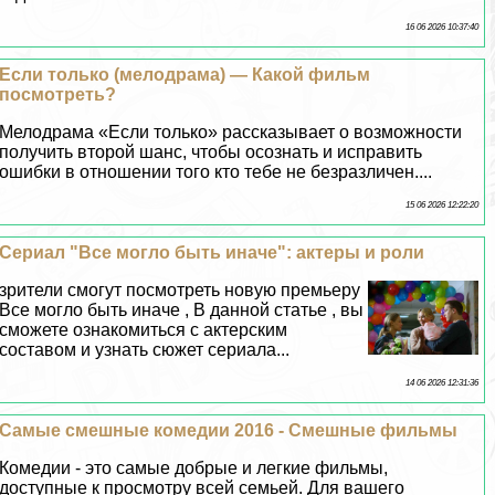
16 06 2026 10:37:40
Если только (мелодрама) — Какой фильм
посмотреть?
Мелодрама «Если только» рассказывает о возможности
получить второй шанс, чтобы осознать и исправить
ошибки в отношении того кто тебе не безразличен....
15 06 2026 12:22:20
Сериал "Все могло быть иначе": актеры и роли
зрители смогут посмотреть новую премьеру
Все могло быть иначе , В данной статье , вы
сможете ознакомиться с актерским
составом и узнать сюжет сериала...
14 06 2026 12:31:36
Самые смешные комедии 2016 - Смешные фильмы
Комедии - это самые добрые и легкие фильмы,
доступные к просмотру всей семьей. Для вашего