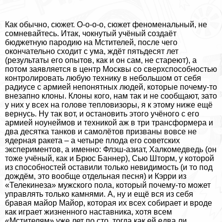
Как обычно, сюжет. О-о-о-о, сюжет феноменальный, не
сомневайтесь. Итак, чокнутый учёный создаёт
бюджетную пародию на Мстителей, после чего
окончательно сходит с ума, ждёт пятьдесят лет
(результаты его опытов, как и он сам, не стареют), а
потом заявляется в центр Москвы со сверхспособностью
контролировать любую технику в небольшом от себя
радиусе с армией непонятных людей, которые почему-то
внезапно клоны. Клоны кого, нам так и не сообщают, зато
у них у всех на голове тепловизоры, я к этому ниже ещё
вернусь. Ну так вот, и остановить этого учёного с его
армией ноунеймов и техникой аж в три трaнcформера и
два десятка танков и самолётов призваны вовсе не
ядерная paкета – а четыре плода его советских
экспериментов, а именно: Флэш-азиат, Халкомедведь (он
тоже учёный, как и Брюс Баннер), Сью Шторм, у которой
из способностей оставили только невидимость (и то под
дождём, это вообще отдельная песня) и Кэрри из
«Телекинеза» мужского пола, который почему-то может
управлять только камнями. А, ну и ещё вся из себя
бравая майор Майор, которая их всех собирает и вроде
как играет жизненного наставника, хотя всем
«Мстителям» уже лет по сто, тогда как ей едва ли