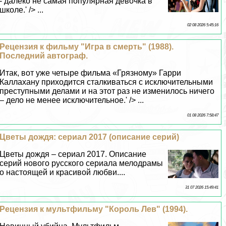
- далеко не самая популярная дeвoчка в
школе.' /> ...
02 08 2026 5:45:16
Рецензия к фильму "Игра в cмepть" (1988).
Последний автограф.
Итак, вот уже четыре фильма «Грязному» Гарри
Каллахану приходится сталкиваться с исключительными
преступными делами и на этот раз не изменилось ничего
– дело не менее исключительное.' /> ...
01 08 2026 7:58:47
Цветы дождя: сериал 2017 (описание серий)
Цветы дождя – сериал 2017. Описание
серий нового русского сериала мелодрамы
о настоящей и красивой любви....
31 07 2026 15:49:41
Рецензия к мультфильму "Король Лев" (1994).