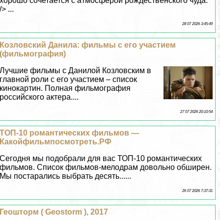
хорошо сочетается с атмосферой рождественского чуда.'
/> ...
28 07 2026 3:45:49
Козловский Данила: фильмы с его участием
(фильмография)
Лучшие фильмы с Данилой Козловским в
главной роли с его участием – список
кинокартин. Полная фильмография
российского актера....
27 07 2026 20:10:54
ТОП-10 романтических фильмов —
Какойфильмпосмотреть.РФ
Сегодня мы подобрали для вас ТОП-10 романтических
фильмов. Список фильмов-мелодрам довольно обширен.
Мы постарались выбрать десять......
26 07 2026 7:37:31
Геошторм ( Geostorm ), 2017