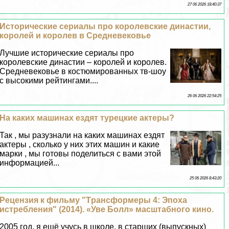
27 06 2026 18:40:37
Исторические сериалы про королевские династии,
королей и королев в Средневековье
Лучшие исторические сериалы про
королевские династии – королей и королев.
Средневековье в костюмированных тв-шоу
с высокими рейтингами....
26 06 2026 22:54:25
На каких машинах ездят турецкие актеры?
Так , мы разузнали на каких машинах ездят
актеры , сколько у них этих машин и какие
марки , мы готовы поделиться с вами этой
информацией...
25 06 2026 8:43:20
Рецензия к фильму "Tрaнcформеры 4: Эпоха
истрeбления" (2014). «Уве Болл» масштабного кино.
2005 год, я ещё учусь в школе, в старших (выпускных)