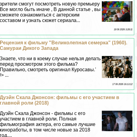
зрители смогут посмотреть новую премьеру
Все могло быть иначе , В данной статье , вы
сможете ознакомиться с актерским
составом и узнать сюжет сериала...
18 06 2026 3:28:11
Рецензия к фильму "Великолепная семерка" (1960).
Самураи Дикого Запада
Знаете, что ни в коему случае нельзя делать
перед просмотром этого фильма?
Правильно, смотреть оригинал Куросавы.'
/> ...
17 06 2026 16:13:12
Дуэйн Скала Джонсон: фильмы с его участием в
главной роли (2018)
Дуэйн Скала Джонсон - фильмы с его
участием в главной роли. Полная
фильмография актера, его самые лучшие
киноработы, в том числе новые за 2018
год....