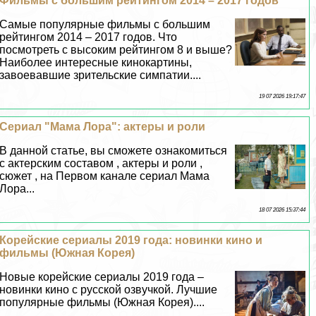
Фильмы с большим рейтингом 2014 – 2017 годов
Самые популярные фильмы с большим
рейтингом 2014 – 2017 годов. Что
посмотреть с высоким рейтингом 8 и выше?
Наиболее интересные кинокартины,
завоевавшие зрительские симпатии....
19 07 2026 19:17:47
Сериал "Мама Лора": актеры и роли
В данной статье, вы сможете ознакомиться
с актерским составом , актеры и роли ,
сюжет , на Первом канале сериал Мама
Лора...
18 07 2026 15:37:44
Корейские сериалы 2019 года: новинки кино и
фильмы (Южная Корея)
Новые корейские сериалы 2019 года –
новинки кино с русской озвучкой. Лучшие
популярные фильмы (Южная Корея)....