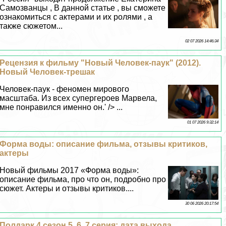
Самозванцы , В данной статье , вы сможете
ознакомиться с актерами и их ролями , а
также сюжетом...
02 07 2026 14:46:34
Рецензия к фильму "Новый Человек-паук" (2012).
Новый Человек-трешак
Человек-паук - феномен мирового
масштаба. Из всех супергероев Марвела,
мне понравился именно он.' /> ...
01 07 2026 9:32:14
Форма воды: описание фильма, отзывы критиков,
актеры
Новый фильмы 2017 «Форма воды»:
описание фильма, про что он, подробно про
сюжет. Актеры и отзывы критиков....
30 06 2026 20:17:54
Полдарк 4 сезон 5, 6, 7 серия: дата выхода