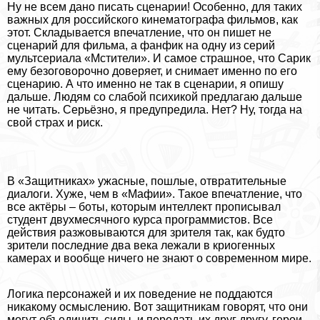
Ну не всем дано писать сценарии! Особенно, для таких
важных для российского кинематографа фильмов, как
этот. Складывается впечатление, что он пишет не
сценарий для фильма, а фанфик на одну из серий
мультсериала «Мстители». И самое страшное, что Сарик
ему безоговорочно доверяет, и снимает именно по его
сценарию. А что именно не так в сценарии, я опишу
дальше. Людям со слабой психикой предлагаю дальше
не читать. Серьёзно, я предупредила. Нет? Ну, тогда на
свой страх и риск.
В «Защитниках» ужасные, пошлые, отвратительные
диалоги. Хуже, чем в «Мафии». Такое впечатление, что
все актёры – боты, которым интеллект прописывал
студент двухмecячного курса программистов. Все
действия разжовываются для зрителя так, как будто
зрители последние два века лежали в криогенных
камерах и вообще ничего не знают о современном мире.
Логика персонажей и их поведение не поддаются
никакому осмыслению. Вот защитникам говорят, что они
могут объединить силы, и передать их друг другу, герои