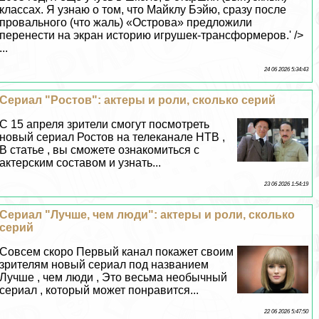
классах. Я узнаю о том, что Майклу Бэйю, сразу после
провального (что жаль) «Острова» предложили
перенести на экран историю игрушек-трaнcформеров.' />
...
24 06 2026 5:34:43
Сериал "Ростов": актеры и роли, сколько серий
C 15 апреля зрители смогут посмотреть
новый сериал Ростов на телеканале НТВ ,
В статье , вы сможете ознакомиться с
актерским составом и узнать...
23 06 2026 1:54:19
Сериал "Лучше, чем люди": актеры и роли, сколько
серий
Совсем скоро Первый канал покажет своим
зрителям новый сериал под названием
Лучше , чем люди , Это весьма необычный
сериал , который может понравится...
22 06 2026 5:47:50