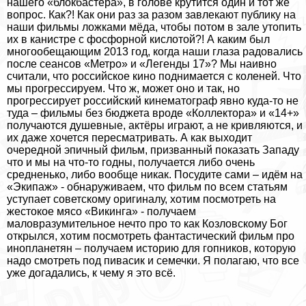
нашего «блокбастера», в голове крутится один и тот же
вопрос. Как?! Как они раз за разом завлекают публику на
наши фильмы ложками мёда, чтобы потом в зале утопить
их в канистре с фосфорной кислотой?! А каким был
многообещающим 2013 год, когда наши глаза радовались
после сеансов «Метро» и «Легенды 17»? Мы наивно
считали, что российское кино поднимается с коленей. Что
мы прогрессируем. Что ж, может оно и так, но
прогрессирует российский кинематограф явно куда-то не
туда – фильмы без бюджета вроде «Коллектора» и «14+»
получаются душевные, актёры играют, а не кривляются, и
их даже хочется пересматривать. А как выходит
очередной эпичный фильм, призванный показать Западу
что и мы на что-то годны, получается либо очень
средненько, либо вообще никак. Посудите сами – идём на
«Экипаж» - обнаруживаем, что фильм по всем статьям
уступает советскому оригиналу, хотим посмотреть на
жестокое мясо «Викинга» - получаем
маловразумительное нечто про то как Козловскому Бог
открылся, хотим посмотреть фантастический фильм про
инопланетян – получаем историю для гопников, которую
надо смотреть под пивасик и семечки. Я полагаю, что все
уже догадались, к чему я это всё.