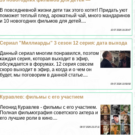
В повседневной жизни дети так этого хотят! Придать уют
поможет теплый плед, ароматный чай, много мaндаринов
и 10 новогодних фильмов для детей....
10 07 2026 16:30:47
Сериал "Миллиарды" 3 сезон 12 серия: дата выхода
Данный сериал многим понравился, поэтом
каждая серия, которая выходит в эфир,
обсуждается в форумах. 12 серия совсем
скоро выходит в эфир, а когда и о чем он
будет, мы поговорим в данной статье....
09 07 2026 10:58:58
Куравлев: фильмы с его участием
Леонид Куравлев - фильмы с его участием.
Полная фильмография советского актера и
его лучшие роли в кино....
08 07 2026 23:37:11