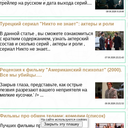
трейлер на русском и дата выхода серий....
08 06 2026 9:14:44
Турецкий сериал "Никто не знает": актеры и роли
В данной статье , вы сможете ознакомиться
с кратким содержанием, узнать актерский
состав и сколько серий , актеры и роли ,
сериал Никто не знает...
07 06 2026 22:21:43
Рецензия к фильму "Американский психопат" (2000).
Все мы убийцы….
Закрыв глаза, представьте, как острые
лезвия разрезают вашего неприятеля на
мелкие кусочки.' /> ...
06 06 2026 23:21:53
Фильмы про обмен телами: комедии (список)
На сайте используются cookies
Закрыть эту плашку
Лучших фильмы про обмен телами –