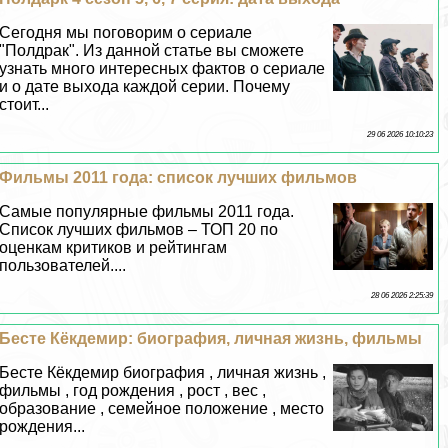
Сегодня мы поговорим о сериале
"Полдpaк". Из данной статье вы сможете
узнать много интересных фактов о сериале
и о дате выхода каждой серии. Почему
стоит...
29 06 2026 10:10:23
Фильмы 2011 года: список лучших фильмов
Самые популярные фильмы 2011 года.
Список лучших фильмов – ТОП 20 по
оценкам критиков и рейтингам
пользователей....
28 06 2026 2:25:39
Бесте Кёкдемир: биография, личная жизнь, фильмы
Бесте Кёкдемир биография , личная жизнь ,
фильмы , год рождения , рост , вес ,
образование , семейное положение , место
рождения...