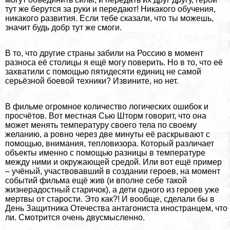
тут же берутся за руки и передают! Никакого обучения,
никакого развития. Если тебе сказали, что ты можешь,
значит будь добр тут же смоги.
В то, что другие страны забили на Россию в момент
разноса её столицы я ещё могу поверить. Но в то, что её
захватили с помощью пятидесяти единиц не самой
серьёзной боевой техники? Извините, но нет.
В фильме огромное количество логических ошибок и
просчётов. Вот местная Сью Шторм говорит, что она
может менять температуру своего тела по своему
желанию, а ровно через две минуты её раскрывают с
помощью, внимания, тепловизора. Который различает
объекты именно с помощью разницы в температуре
между ними и окружающей средой. Или вот ещё пример
– учёный, участвовавший в создании героев, на момент
событий фильма ещё жив (и вполне себе такой
жизнерадостный старичок), а дети одного из героев уже
мертвы от старости. Это как?! И вообще, сделали бы в
День Защитника Отечества антагониста иностранцем, что
ли. Смотрится очень двусмысленно.