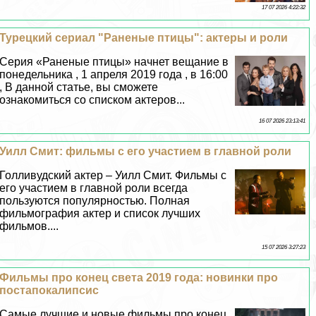
17 07 2026 4:22:32
Турецкий сериал "Раненые птицы": актеры и роли
Серия «Раненые птицы» начнет вещание в
понедельника , 1 апреля 2019 года , в 16:00
, В данной статье, вы сможете
ознакомиться со списком актеров...
16 07 2026 23:13:41
Уилл Смит: фильмы с его участием в главной роли
Голливудский актер – Уилл Смит. Фильмы с
его участием в главной роли всегда
пользуются популярностью. Полная
фильмография актер и список лучших
фильмов....
15 07 2026 3:27:23
Фильмы про конец света 2019 года: новинки про
постапокалипсис
Самые лучшие и новые фильмы про конец