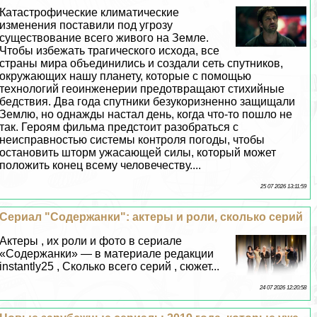
Катастрофические климатические
изменения поставили под угрозу
существование всего живого на Земле.
Чтобы избежать трагического исхода, все
страны мира объединились и создали сеть спутников,
окружающих нашу планету, которые с помощью
технологий геоинженерии предотвращают стихийные
бедствия. Два года спутники безукоризненно защищали
Землю, но однажды настал день, когда что-то пошло не
так. Героям фильма предстоит разобраться с
неисправностью системы контроля погоды, чтобы
остановить шторм ужасающей силы, который может
положить конец всему человечеству....
25 07 2026 13:11:59
Сериал "Содержанки": актеры и роли, сколько серий
Актеры , их роли и фото в сериале
«Содержанки» — в материале редакции
instantly25 , Сколько всего серий , сюжет...
24 07 2026 12:20:58