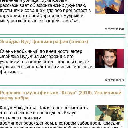
Невинный убийца. Мультфильм
рассказывает об африканских джунглях,
пустынях и саваннах, где всё процветает в
гармонии, которой управляет мудрый и
могучий король всех зверей - лев.' /> ...
30 07 2026 12:56:34
Элайджа Вуд: фильмография (список)
Очень необычный по внешности актер
Элайджа Вуд. Фильмография с его
участием в главной роли – полный список
лучших его киноработ и самые интересные
фильмы....
29 07 2026 23:12:15
Рецензия к мультфильму "Клаус" (2019). Увеличивай
карму добра
Канун Рождества. Так и тянет посмотреть
что-то снежное и новогоднее. Клаус
оказался приятным
времяпрепровождением, в котором забавность комедии