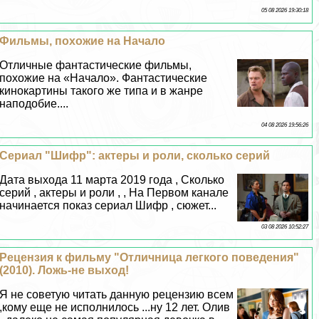
05 08 2026 19:30:18
Фильмы, похожие на Начало
Отличные фантастические фильмы,
похожие на «Начало». Фантастические
кинокартины такого же типа и в жанре
наподобие....
04 08 2026 19:56:26
Сериал "Шифр": актеры и роли, сколько серий
Дата выхода 11 марта 2019 года , Сколько
серий , актеры и роли , , На Первом канале
начинается показ сериал Шифр , сюжет...
03 08 2026 10:52:27
Рецензия к фильму "Отличница легкого поведения"
(2010). Ложь-не выход!
Я не советую читать данную рецензию всем
,кому еще не исполнилось ...ну 12 лет. Олив