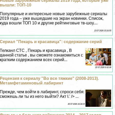
Новые зарубежные сериалы 2019 года, которые уже
вышли: ТОП-10
Популярные и интересные новые зарубежные сериалы
2019 года – уже вышедшие на экран новинки. Список,
куда вошли ТОП 10 и другие рейтинговые тв-шоу....
23 07 2026 15:16:55
Сериал "Пекарь и красавица": содержание серий
Телканл СТС , Пекарь и красавица , В
данной статье , вы сможете ознакомиться с
кратким содержанием всех серий...
22 07 2026 9:32:38
Рецензия к сериалу "Во все тяжкие" (2008-2013).
Метамфетаминовый лабиринт
Прежде, чем войти в лабиринт, спроси себя:
сможешь ли ты из него выйти? Акт I.' /> ...
20 07 2026 16:34:15