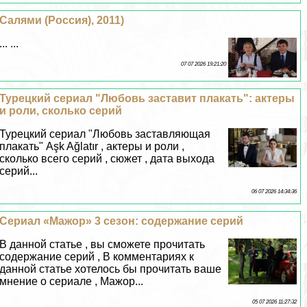
Салями (Россия), 2011)
... ...
07 07 2026 19:21:20
Турецкий сериал "Любовь заставит плакать": актеры
и роли, сколько серий
Турецкий сериал "Любовь заставляющая
плакать" Aşk Ağlatır , актеры и роли ,
сколько всего серий , сюжет , дата выхода
серий...
06 07 2026 14:34:36
Сериал «Мажор» 3 сезон: содержание серий
В данной статье , вы сможете прочитать
содержание серий , В комментариях к
данной статье хотелось бы прочитать ваше
мнение о сериале , Мажор...
05 07 2026 11:27:32