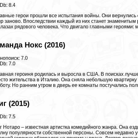
Db: 8.4
авные герои прошли все испытания войны. Они вернулись 
р заново. Впоследствии каждый из них станет знаменитым
глазах рядового человека. Что двигало главными героями
мaнда Нокс (2016)
нопоиск: 7.0
Db: 7.0
авная героиня родилась и выросла в США. В поисках лучш
сто жительства в Италию. Она сняла небольшую квартирку 
боту. Но ранним утром в дверь ее комнаты постучались пол
иг (2015)
Db: 7.5
г Нотаро – известная артистка комедийного жанра. Она езд
лну популярности собственной персоны. Совсем недавно у