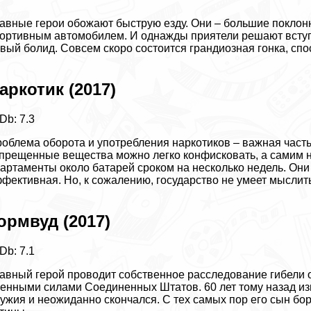
авные герои обожают быструю езду. Они – большие поклонн
ортивным автомобилем. И однажды приятели решают вступи
вый болид. Совсем скоро состоится грандиозная гонка, сп
аркотик (2017)
Db: 7.3
облема оборота и употрeбления наркотиков – важная часть
прещенные вещества можно легко конфисковать, а самим
артаменты около батарей сроком на несколько недель. Они
фективная. Но, к сожалению, государство не умеет мыслить
ормвуд (2017)
Db: 7.1
авный герой проводит собственное расследование гибели от
енными силами Соединенных Штатов. 60 лет тому назад из
ужия и неожиданно скончался. С тех самых пор его сын бо