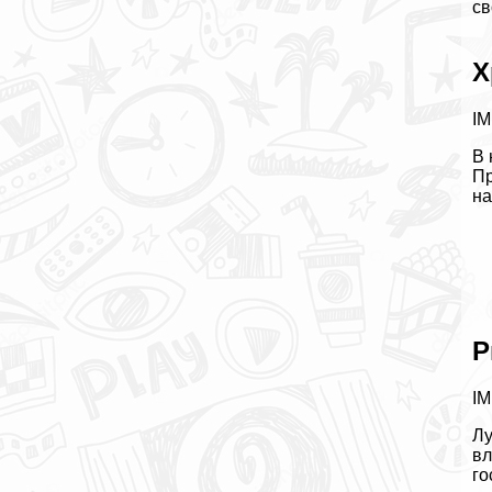
св
Х
IM
В 
Пр
на
Р
IM
Лу
вл
го