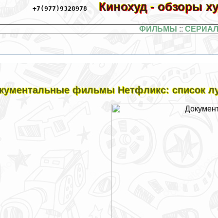
Кинохуд - обзоры 
+7(977)9328978
ФИЛЬМЫ
::
СЕРИА
кументальные фильмы Нетфликс: список л