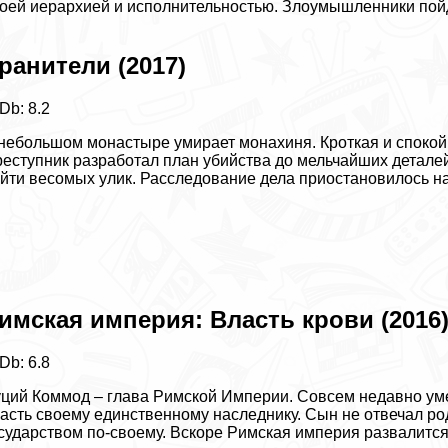
оей иерархией и исполнительностью. Злоумышленники пойд
ранители (2017)
Db: 8.2
небольшом монастыре умирает монахиня. Кроткая и спокой
еступник разработал план убийства до мельчайших детале
йти весомых улик. Расследование дела приостановилось на
имская империя: Власть крови (2016
Db: 6.8
ций Коммод – глава Римской Империи. Совсем недавно уме
асть своему единственному наследнику. Сын не отвечал р
сударством по-своему. Вскоре Римская империя развалится