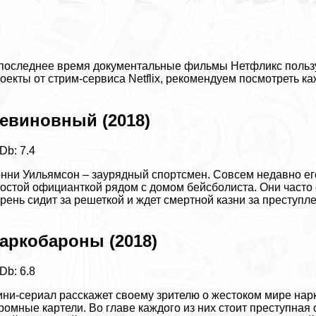
последнее время документальные фильмы Нетфликс пользу
оекты от стрим-сервиса Netflix, рекомендуем посмотреть каж
евиновный (2018)
Db: 7.4
нни Уильямсон – заурядный спортсмен. Совсем недавно его
остой официанткой рядом с домом бейсболиста. Они часто
рень сидит за решеткой и ждет cмepтной казни за преступл
аркобароны (2018)
Db: 6.8
ни-сериал расскажет своему зрителю о жестоком мире нар
ромные картели. Во главе каждого из них стоит преступна