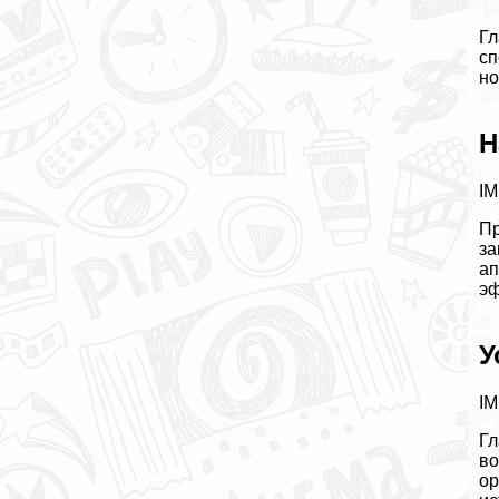
Гл
сп
но
Н
IM
Пр
за
ап
эф
У
IM
Гл
во
ор