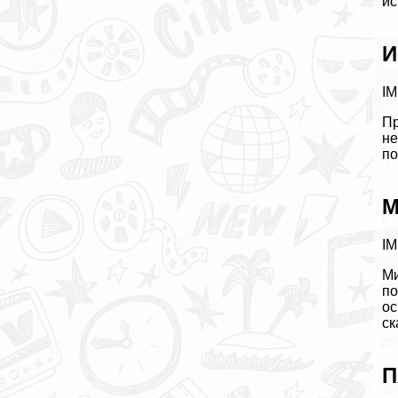
ис
И
IM
Пр
не
по
М
IM
Ми
по
ос
ск
П