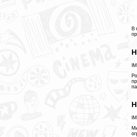
В 
пр
Н
IM
Ро
пр
па
Н
IM
Ми
ог