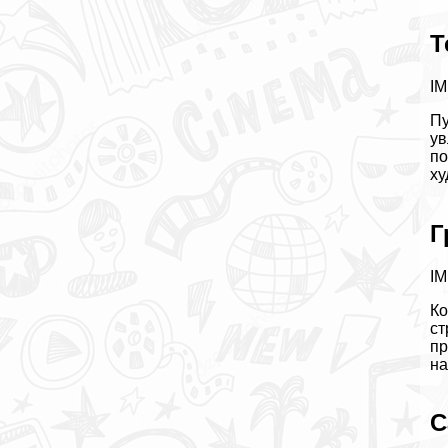
Т
IM
Пу
ув
по
х
Г
IM
Ко
ст
пр
на
С