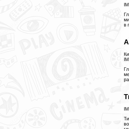
IM
Гл
ми
в 
А
Ки
IM
Гл
ме
ра
Т
IM
Ти
во