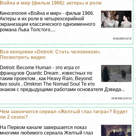
Война и мир (фильм 1966): актеры и роли
Киноэпопея «Война и мир» - фильм 1966.
Актеры и их роли в четырехсерийной
экранизации классического одноименного
романа Льва Толстого....
05 08 2026 0:37:11
Все концовки «Detroit: Стать человеком».
Посмотреть видео
Detroit: Become Human - это игра от
французов Quantic Dream , известных по
таким проектом , как Heavy Rain, Beyond:
two souls , Omikron The Nomad Soul Те кто
знаком с предыдущими работами основателя Дэвида...
04 08 2026 12:47:13
Чем закончится сериал «Желтый глаз тигра»? Будет
ли 2 сезон?
На Первом канале завершается показ
многими любимого сериала Желтый глаз