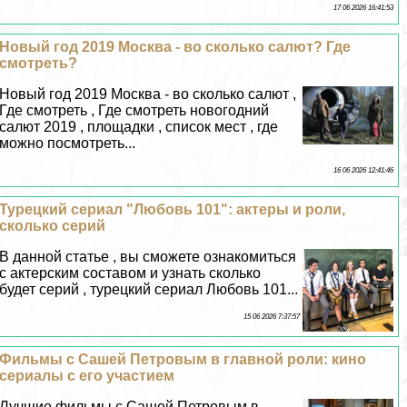
17 06 2026 16:41:53
Новый год 2019 Москва - во сколько салют? Где
смотреть?
Новый год 2019 Москва - во сколько салют ,
Где смотреть , Где смотреть новогодний
салют 2019 , площадки , список мест , где
можно посмотреть...
16 06 2026 12:41:46
Турецкий сериал "Любовь 101": актеры и роли,
сколько серий
В данной статье , вы сможете ознакомиться
с актерским составом и узнать сколько
будет серий , турецкий сериал Любовь 101...
15 06 2026 7:37:57
Фильмы с Сашей Петровым в главной роли: кино
сериалы с его участием
Лучшие фильмы с Сашей Петровым в