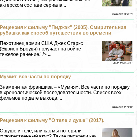
актерском составе сериала...
05 06 2026 22:46:39
Рецензия к фильму "Пиджак" (2005). Смирительная
рубашка как способ путешествия во времени
Пехотинец армии США Джек Старкс
(Эдриен Броуди) получает на войне
тяжелое ранение.' /> ...
04 06 2026 0:46:21
Мумия: все части по порядку
Знаменитая франшиза – «Мумия». Все части по порядку
в хронологической последовательности. Список всех
фильмов по дате выхода....
03 06 2026 15:52:22
Рецензия к фильму "О теле и душе" (2017).
О душе и теле, или как мы потеряли
художественный вкус? Такие писатели как