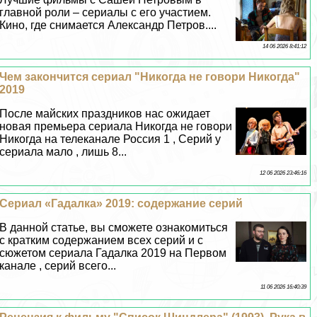
главной роли – сериалы с его участием.
Кино, где снимается Александр Петров....
14 06 2026 8:41:12
Чем закончится сериал "Никогда не говори Никогда"
2019
После майских праздников нас ожидает
новая премьера сериала Никогда не говори
Никогда на телеканале Россия 1 , Серий у
сериала мало , лишь 8...
12 06 2026 23:46:16
Сериал «Гадалка» 2019: содержание серий
В данной статье, вы сможете ознакомиться
с кратким содержанием всех серий и с
сюжетом сериала Гадалка 2019 на Первом
канале , серий всего...
11 06 2026 16:40:39