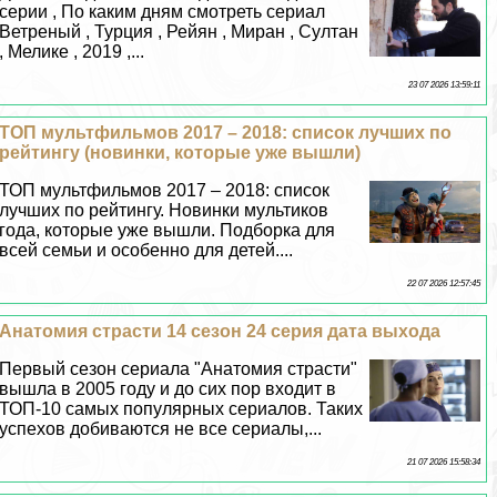
серии , По каким дням смотреть сериал
Ветреный , Турция , Рейян , Миран , Султан
, Мелике , 2019 ,...
23 07 2026 13:59:11
ТОП мультфильмов 2017 – 2018: список лучших по
рейтингу (новинки, которые уже вышли)
ТОП мультфильмов 2017 – 2018: список
лучших по рейтингу. Новинки мультиков
года, которые уже вышли. Подборка для
всей семьи и особенно для детей....
22 07 2026 12:57:45
Анатомия страсти 14 сезон 24 серия дата выхода
Первый сезон сериала "Анатомия страсти"
вышла в 2005 году и до сих пор входит в
ТОП-10 самых популярных сериалов. Таких
успехов добиваются не все сериалы,...
21 07 2026 15:58:34