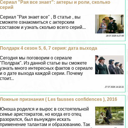
Сериал "Рая все знает": актеры и роли, сколько
серий
Сериал "Рая знает все" , В статье , вы
сможете ознакомиться с актерским
составом и узнать сколько всего серий...
28 07 2026 6:27:44
Полдарк 4 сезон 5, 6, 7 серия: дата выхода
Сегодня мы поговорим о сериале
"Полдpaк". Из данной статье вы сможете
узнать много интересных фактов о сериале
и о дате выхода каждой серии. Почему
стоит...
27 07 2026 14:32:31
Ложные признания ( Les fausses confidences ), 2016
Юноша родился и вырос в состоятельной
семье аристократов, но когда его отец
разорился, был вынужден искать
применение талантам и образованию. Так