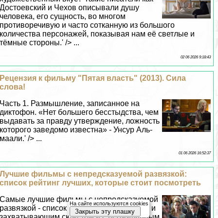
Достоевский и Чехов описывали душу
человека, его сущность, во многом
противоречивую и часто сотканную из большого
количества персонажей, показывая нам её светлые и
тёмные стороны.' /> ...
02 06 2026 9:18:43
Рецензия к фильму "Пятая власть" (2013). Сила
слова!
Часть 1. Размышление, записанное на
диктофон. «Нет большего бесстыдства, чем
выдавать за правду утверждение, ложность
которого заведомо известна» - Унсур Аль-
маали.' /> ...
01 06 2026 16:52:37
Лучшие фильмы с непредсказуемой развязкой:
список рейтинг лучших, которые стоит посмотреть
Самые лучшие фильмы с непредсказуемой
На сайте используются cookies
развязкой - список рейтинг с интересным и
Закрыть эту плашку
захватывающим сюжетом и с неожиданным