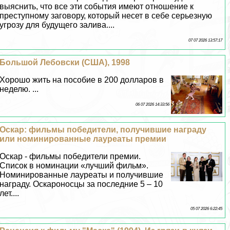
выяснить, что все эти события имеют отношение к
преступному заговору, который несет в себе серьезную
угрозу для будущего залива....
07 07 2026 13:57:17
Большой Лебовски (США), 1998
Хорошо жить на пособие в 200 долларов в
неделю. ...
06 07 2026 14:33:56
Оскар: фильмы победители, получившие награду
или номинированные лауреаты премии
Оскар - фильмы победители премии.
Список в номинации «лучший фильм».
Номинированные лауреаты и получившие
награду. Оскароносцы за последние 5 – 10
лет....
05 07 2026 6:22:45