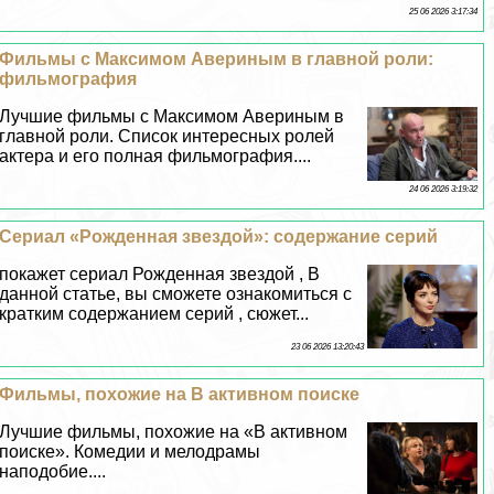
25 06 2026 3:17:34
Фильмы с Максимом Авериным в главной роли:
фильмография
Лучшие фильмы с Максимом Авериным в
главной роли. Список интересных ролей
актера и его полная фильмография....
24 06 2026 3:19:32
Cериал «Рожденная звездой»: содержание серий
покажет сериал Рожденная звездой , В
данной статье, вы сможете ознакомиться с
кратким содержанием серий , сюжет...
23 06 2026 13:20:43
Фильмы, похожие на В активном поиске
Лучшие фильмы, похожие на «В активном
поиске». Комедии и мелодрамы
наподобие....