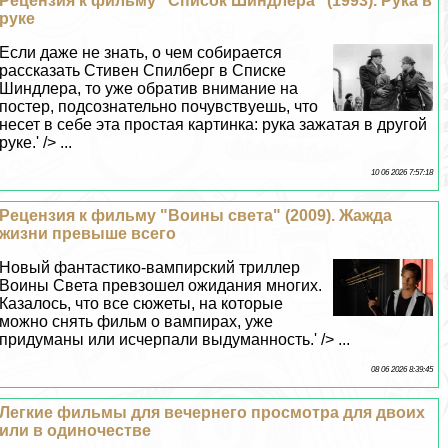
Рецензия к фильму "Список Шиндлера" (1993). Рука в
руке
Если даже не знать, о чем собирается
рассказать Стивен Спилберг в Списке
Шиндлера, то уже обратив внимание на
постер, подсознательно почувствуешь, что
несет в себе эта простая картинка: рука зажатая в другой
руке.' /> ...
10 06 2026 7:57:18
Рецензия к фильму "Воины света" (2009). Жажда
жизни превыше всего
Новый фантастико-вампирский триллер
Воины Света превзошел ожидания многих.
Казалось, что все сюжеты, на которые
можно снять фильм о вампирах, уже
придуманы или исчерпали выдуманность.' /> ...
08 06 2026 8:39:45
Легкие фильмы для вечернего просмотра для двоих
или в одиночестве