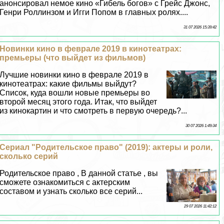
анонсировал немое кино «Гибель богов» с Грейс Джонс,
Генри Роллинзом и Игги Попом в главных ролях....
31 07 2026 15:39:42
Новинки кино в феврале 2019 в кинотеатрах:
премьеры (что выйдет из фильмов)
Лучшие новинки кино в феврале 2019 в
кинотеатрах: какие фильмы выйдут?
Список, куда вошли новые премьеры во
второй месяц этого года. Итак, что выйдет
из кинокартин и что смотреть в первую очередь?...
30 07 2026 1:49:34
Сериал "Родительское право" (2019): актеры и роли,
сколько серий
Родительское право , В данной статье , вы
сможете ознакомиться с актерским
составом и узнать сколько все серий...
29 07 2026 11:42:12