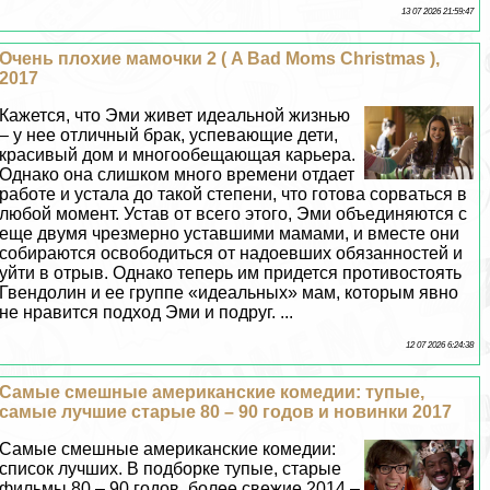
13 07 2026 21:59:47
Очень плохие мамочки 2 ( A Bad Moms Christmas ),
2017
Кажется, что Эми живет идеальной жизнью
– у нее отличный бpaк, успевающие дети,
красивый дом и многообещающая карьера.
Однако она слишком много времени отдает
работе и устала до такой степени, что готова сорваться в
любой момент. Устав от всего этого, Эми объединяются с
еще двумя чрезмерно уставшими мамами, и вместе они
собираются освободиться от надоевших обязанностей и
уйти в отрыв. Однако теперь им придется противостоять
Гвендолин и ее группе «идеальных» мам, которым явно
не нравится подход Эми и подруг. ...
12 07 2026 6:24:38
Самые смешные американские комедии: тупые,
самые лучшие старые 80 – 90 годов и новинки 2017
Самые смешные американские комедии:
список лучших. В подборке тупые, старые
фильмы 80 – 90 годов, более свежие 2014 –