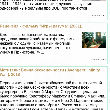
1941 – 1945 гг. – самые свежие, лучшие из лучших
односерийные фильмы про ВОВ, про танкистов....
16 07 2026 1:11:13
Рецензия к фильму "Игры разума" (2001).
Джон Нэш, гениальный математик,
предпочитающий работать с формулами,
нежели с людьми, считаемый многими
сокурсниками чудаком, начинает свою
учебу в Принстоне.' /> ...
15 07 2026 5:42:28
Мстители: Война бесконечности ( Avengers: Infinity
War ), 2018
Первая часть новой высокобюджетной фантастической
дилогии «Война бесконечности» с участием всех
супергероев Вселенной Марвел. Создание сценария
было поручено Кристоферу Маркусу и Стивену МакФили,
авторам «Первого мстителя» и «Тора 2: Царство тьмы»,
а постановщиками станут братья Руссо, за плечами у
которых съемки блокбастера «Первый мститель: Другая