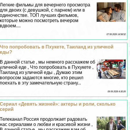
Легкие фильмы для вечернего просмотра
для двоих (с дeвyшкой, с парнем) или в
одиночестве. ТОП лучших фильмов,
которые можно посмотреть вечером
вдвоем....
07 06 2026 14:58:52
Что попробовать в Пхукете, Таиланд из уличной
еды?
В данной статье , мы немного расскажем об
уличной еде , Что попробовать в Пухукете ,
Таиланд из уличной еды , Думаю этим
вопросом задаются многие, кто решил
поехать в эту замечательную страну...
06 06 2026 4:30:26
Сериал «Девять жизней»: актеры и роли, сколько
серий
Телеканал Россия продолжает радовать
нас сериалами о любви и красивой жизни ,
В данной статье , мы расскажем вам об