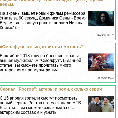
ведьм.
На экраны вышел новый фильм режиссера
Угнать за 60 секунд Доминика Сены - Время
Ведьм, где главную роль исполнил Николас
Кейдж.' /> ...
19 06 2026 16:31:56
«Смолфут»: отзыв, стоит ли смотреть?
В октябре 2018 году на большие экраны
вышел мультфильм "Смолфут". В данной
статье, вы сможете прочитать много
интересного про мультфильм. ...
18 06 2026 6:11:37
Сериал "Ростов": актеры и роли, сколько серий
C 15 апреля зрители смогут посмотреть
новый сериал Ростов на телеканале НТВ ,
В статье , вы сможете ознакомиться с
актерским составом и узнать...