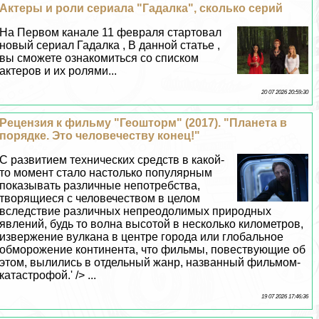
Актеры и роли сериала "Гадалка", сколько серий
На Первом канале 11 февраля стартовал
новый сериал Гадалка , В данной статье ,
вы сможете ознакомиться со списком
актеров и их ролями...
20 07 2026 20:59:30
Рецензия к фильму "Геошторм" (2017). "Планета в
порядке. Это человечеству конец!"
С развитием технических средств в какой-
то момент стало настолько популярным
показывать различные непотребства,
творящиеся с человечеством в целом
вследствие различных непреодолимых природных
явлений, будь то волна высотой в несколько километров,
извержение вулкана в центре города или глобальное
обморожение континента, что фильмы, повествующие об
этом, вылились в отдельный жанр, названный фильмом-
катастрофой.' /> ...
19 07 2026 17:46:36