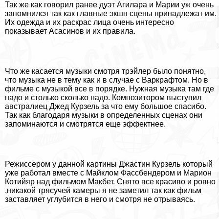
Так же как говорил ранее дуэт Агилара и Марии уж очень
запомнился так как главные экшн сцены принадлежат им.
Их одежда и их раскрас лица очень интересно
показывает Асасинов и их правила.
Что же касается музыки смотря трэйлер было понятно,
что музыка не в тему как и в случае с Варкрафтом. Но в
фильме с музыкой все в порядке. Нужная музыка там где
надо и столько сколько надо. Композитором выступил
австралиец Джед Курзель за что ему большое спасибо.
Так как благодаря музыки в определенных сценах они
запоминаются и смотрятся еще эффектнее.
Режиссером у данной картины Джастин Курзель который
уже работал вместе с Майклом Фассбендером и Марион
Котийяр над фильмом Макбет. Снято все красиво и ровно
,никакой трясучей камеры я не заметил так как фильм
заставляет углубится в него и смотря не отрываясь.