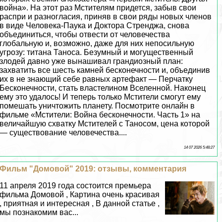
война». На этот раз Мстителям придется, забыв свои
распри и разногласия, приняв в свои ряды новых члeнов
в виде Человека-Паука и Доктора Стренджа, снова
объединиться, чтобы отвести от человечества
глобальную и, возможно, даже для них непосильную
угрозу: титана Таноса. Безумный и могущественный
злодей давно уже вынашивал грандиозный план:
захватить все шесть камней бесконечности и, объединив
их в не знающий себе равных артефакт — Перчатку
Бесконечности, стать властелином Вселенной. Наконец
ему это удалось! И теперь только Мстители смогут ему
помешать уничтожить планету. Посмотрите онлайн в
фильме «Мстители: Война бесконечности. Часть 1» на
величайшую схватку Мстителей с Таносом, цена которой
— существование человечества....
14 07 2026 5:48:27
Фильм "Домовой" 2019: отзывы, комментария
11 апреля 2019 года состоится премьера
фильма Домовой , Картина очень красивая
, приятная и интересная , В данной статье ,
мы познакомим вас...