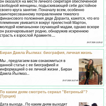
он оказался на месте личного секретаря обеспеченной
свободной женщины, подыскивающей себе достойное
своего круга занятие. Поначалу всем, особенно
заинтересованному поправлением тяжелого
финансового положения дяде Доранта, кажется, что его
племянник увивается вокруг прелестной Мартон,
молодой компаньонки скучающей мадам, однако вскоре
он разочаровывает родню, обнаружив искреннюю
страсть к взрослой Араминте....
26 07 2026 13:29:12
Биран Дамла Йылмаз: биография, личная жизнь
Мы , предлагаем вам ознакомиться в
данной статье с ее биографией и
информацией о ее личной жизни , Биран
Дамла Йылмаз...
25 07 2026 16:27:49
По каким дням смотреть сериал "Ветреный"?
(Турция)
Дата выхода , По каким дням выходят