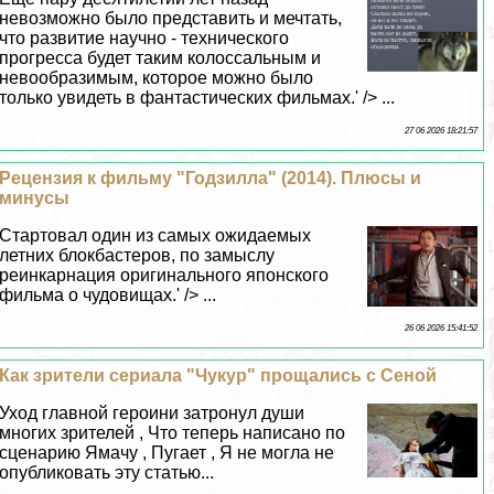
невозможно было представить и мечтать,
что развитие научно - технического
прогресса будет таким колоссальным и
невообразимым, которое можно было
только увидеть в фантастических фильмах.' /> ...
27 06 2026 18:21:57
Рецензия к фильму "Годзилла" (2014). Плюсы и
минусы
Стартовал один из самых ожидаемых
летних блокбастеров, по замыслу
реинкарнация оригинального японского
фильма о чудовищах.' /> ...
26 06 2026 15:41:52
Как зрители сериала "Чукур" прощались с Сеной
Уход главной героини затронул души
многих зрителей , Что теперь написано по
сценарию Ямачу , Пугает , Я не могла не
опубликовать эту статью...