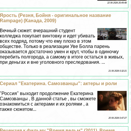
22 06 2026 20:49:48
Ярость (Резня, Бойня - оригинальное название
Rampage) (Канада, 2009)
Вечный сюжет: вчерашний студент
колледжа покупает винтовку и идет убивать
всех подряд, потому что ему плохо в этом
обществе. Только в реализации Уве Болла парень
оказывается достаточно умен и крут, чтобы в одиночку
перебить полгорода, а самому в итоге остаться в живых,
при деньгах и вне уголовного преследования. ...
21 06 2026 0:32:21
Сериал "Екатерина. Самозванцы": актеры и роли
"Россия" выходит продолжение Екатерина
Самозванцы , В данной статье , вы сможете
ознакомиться с актерами и их ролями , а
также сюжетом...
20 06 2026 0:47:27
Рецензия к фильму "Время ведьм" (2011). Время