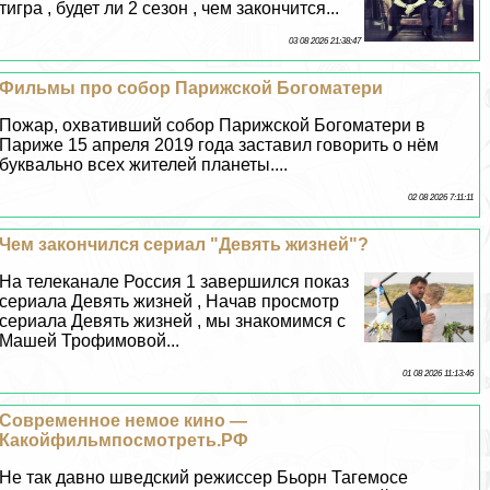
тигра , будет ли 2 сезон , чем закончится...
03 08 2026 21:38:47
Фильмы про собор Парижской Богоматери
Пожар, охвативший собор Парижской Богоматери в
Париже 15 апреля 2019 года заставил говорить о нём
буквально всех жителей планеты....
02 08 2026 7:11:11
Чем закончился сериал "Девять жизней"?
На телеканале Россия 1 завершился показ
сериала Девять жизней , Начав просмотр
сериала Девять жизней , мы знакомимся с
Машей Трофимовой...
01 08 2026 11:13:46
Современное немое кино —
Какойфильмпосмотреть.РФ
Не так давно шведский режиссер Бьорн Тагемосе