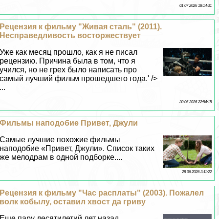
01 07 2026 18:14:31
Рецензия к фильму "Живая сталь" (2011).
Несправедливость восторжествует
Уже как месяц прошло, как я не писал
рецензию. Причина была в том, что я
учился, но не грех было написать про
самый лучший фильм прошедшего года.' />
...
30 06 2026 22:54:15
Фильмы наподобие Привет, Джули
Самые лучшие похожие фильмы
наподобие «Привет, Джули». Список таких
же мелодрам в одной подборке....
28 06 2026 3:11:22
Рецензия к фильму "Час расплаты" (2003). Пожалел
волк кобылу, оставил хвост да гриву
Еще пару десятилетий лет назад