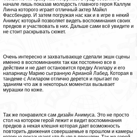
начале лишь показав молодость главного героя Каллум
Линча которого играет отличный актер Майкл
Фассбендер. И затем погружая нас как и в игре в некий
Анимус который позволяет видеть воспоминания своих
предков и участвовать в них. Дальше сами всё увидите и
не стоит раскрывать сюжет.
Очень интересно и захватывающе сделали экшн сцены
именно в воспоминаниях так как постоянно все в
действии и не дает остановится предку Агилару и его
напарницу Марию сыгранную Арианой Лабед. Которая в
тандеме с Агиларом отлично дерется и прыгает по
зданиям что аж в некоторых моментах вызывает
мурашки по коже.
Так же понравился сам дизайн Анимуса. Это не просто
стол на котором герой лежит и видит воспоминания
предков а некая клешня которая дает возможность
повторить движения совершаемые в прошлом и камеры
которые показывают что было в прошлом. Так же герой