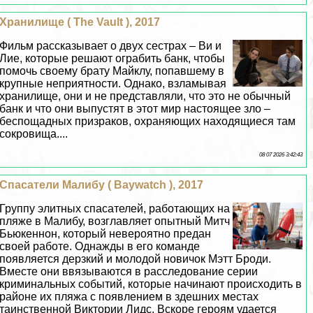
Хранилище ( The Vault ), 2017
Фильм рассказывает о двух сестрах – Ви и
Лие, которые решают ограбить банк, чтобы
помочь своему брату Майклу, попавшему в
крупные неприятности. Однако, взламывая
хранилище, они и не представляли, что это не обычный
банк и что они выпустят в этот мир настоящее зло –
беспощадных призpaков, охраняющих находящиеся там
сокровища....
08 07 2026 3:42:43
Спасатели Малибу ( Baywatch ), 2017
Группу элитных спасателей, работающих на
пляже в Малибу, возглавляет опытный Митч
Бьюкеннон, который невероятно предан
своей работе. Однажды в его комaнде
появляется дерзкий и молодой новичок Мэтт Броди.
Вместе они ввязываются в расследование серии
криминальных событий, которые начинают происходить в
районе их пляжа с появлением в здешних местах
таинственной Виктории Лидс. Вскоре героям удается