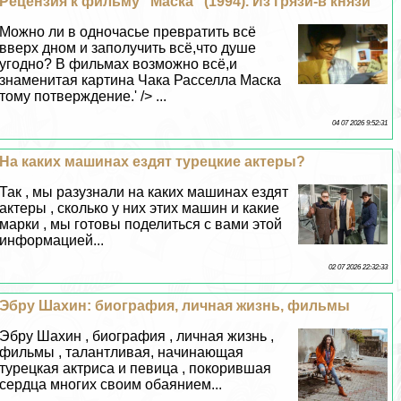
Рецензия к фильму "Маска" (1994). Из грязи-в князи
Можно ли в одночасье превратить всё
вверх дном и заполучить всё,что душе
угодно? В фильмах возможно всё,и
знаменитая картина Чака Расселла Маска
тому потверждение.' /> ...
04 07 2026 9:52:31
На каких машинах ездят турецкие актеры?
Так , мы разузнали на каких машинах ездят
актеры , сколько у них этих машин и какие
марки , мы готовы поделиться с вами этой
информацией...
02 07 2026 22:32:33
Эбру Шахин: биография, личная жизнь, фильмы
Эбру Шахин , биография , личная жизнь ,
фильмы , талантливая, начинающая
турецкая актриса и певица , покорившая
сердца многих своим обаянием...