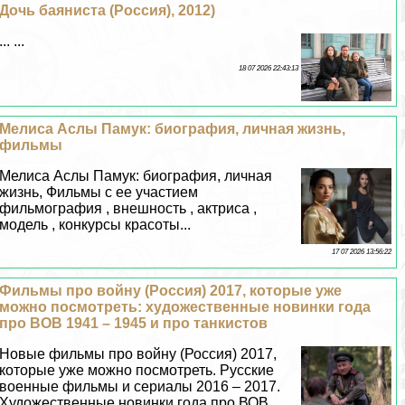
Дочь баяниста (Россия), 2012)
... ...
18 07 2026 22:43:13
Мелиса Аслы Памук: биография, личная жизнь,
фильмы
Мелиса Аслы Памук: биография, личная
жизнь, Фильмы с ее участием
фильмография , внешность , актриса ,
модель , конкурсы красоты...
17 07 2026 13:56:22
Фильмы про войну (Россия) 2017, которые уже
можно посмотреть: художественные новинки года
про ВОВ 1941 – 1945 и про танкистов
Новые фильмы про войну (Россия) 2017,
которые уже можно посмотреть. Русские
военные фильмы и сериалы 2016 – 2017.
Художественные новинки года про ВОВ