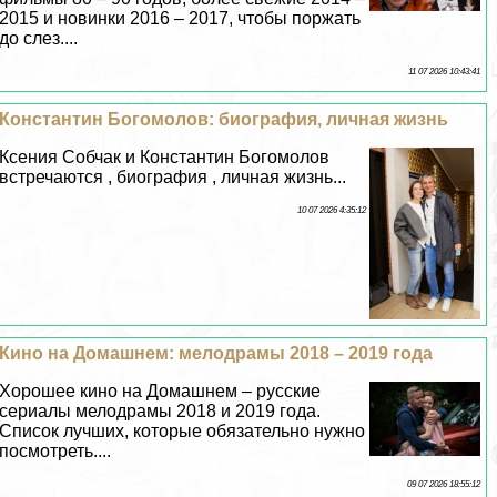
2015 и новинки 2016 – 2017, чтобы поржать
до слез....
11 07 2026 10:43:41
Константин Богомолов: биография, личная жизнь
Ксения Собчак и Константин Богомолов
встречаются , биография , личная жизнь...
10 07 2026 4:35:12
Кино на Домашнем: мелодрамы 2018 – 2019 года
Хорошее кино на Домашнем – русские
сериалы мелодрамы 2018 и 2019 года.
Список лучших, которые обязательно нужно
посмотреть....
09 07 2026 18:55:12