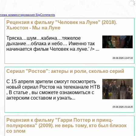
Рецензия к фильму "Человек на Луне" (2018).
Хьюстон - Мы на Луне
Тряска…шум…кабина…тяжелое
дыхание…облака и небо… Именно так
начинается фильм Человек на луне.' /> ...
06 08 2026 13:47:16
Сериал "Ростов": актеры и роли, сколько серий
C 15 апреля зрители смогут посмотреть
новый сериал Ростов на телеканале НТВ
, В статье , вы сможете ознакомиться с
актерским составом и узнать...
05 08 2026 15:18:35
Рецензия к фильму "Гарри Поттер и принц-
полукровка" (2009). не верь тому, кто был близок
со злом
История о Гарри Поттере не уходит из
нашего сердца ни на секунду. Это
поистине великая и трогательная