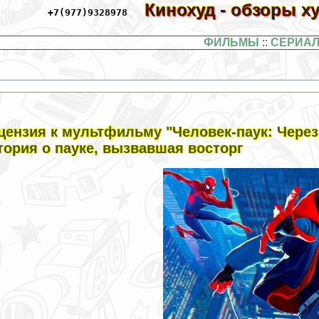
Кинохуд - обзоры 
+7(977)9328978
ФИЛЬМЫ
::
СЕРИА
цензия к мультфильму "Человек-паук: Через
тория о пауке, вызвавшая восторг