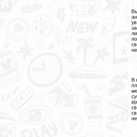
Вы
ан
ув
за
ли
по
св
не
В 
пл
ме
су
вр
св
св
не