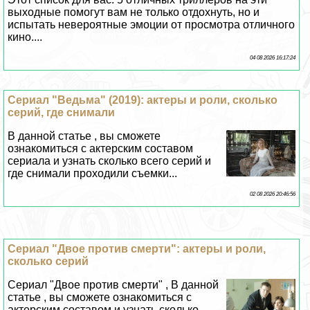
04 08 2026 16:17:24
Сериал "Ведьма" (2019): актеры и роли, сколько
серий, где снимали
В данной статье , вы сможете
ознакомиться с актерским составом
сериала и узнать сколько всего серий и
где снимали проходили съемки...
02 08 2026 20:46:56
Сериал "Двое против cмepти": актеры и роли,
сколько серий
Сериал "Двое против cмepти" , В данной
статье , вы сможете ознакомиться с
актерским составом и узнать сколько
всего серий...
31 07 2026 18:39:49