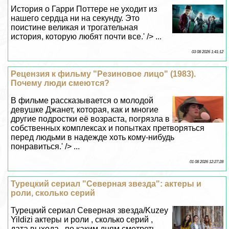
история, которую любят почти все.' /> ...
03 08 2026 1:41:12
Рецензия к фильму "Резиновое лицо" (1983).
Почему люди смеются?
В фильме рассказывается о молодой
дeвyшке Джанет, которая, как и многие
другие подростки её возраста, погрязла в
собственных комплексах и попытках претворяться
перед людьми в надежде хоть кому-нибудь
понравиться.' /> ...
01 08 2026 12:27:28
Турецкий сериал "Северная звезда": актеры и
роли, сколько серий
Турецкий сериал Северная звезда/Kuzey
Yildizi актеры и роли , сколько серий ,
дата выхода , по каким дням смотреть ,
телеканал , сценарист , сюжет...
30 07 2026 2:53:46