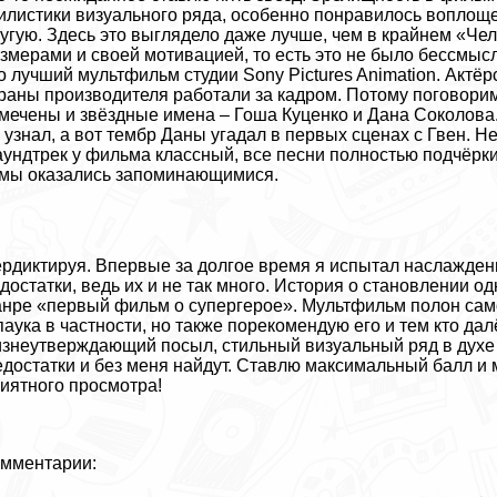
илистики визуального ряда, особенно понравилось воплоще
угую. Здесь это выглядело даже лучше, чем в крайнем «Ч
змерами и своей мотивацией, то есть это не было бессмыс
о лучший мультфильм студии Sony Pictures Animation. Актёр
раны производителя работали за кадром. Потому поговори
мечены и звёздные имена – Гоша Куценко и Дана Соколова.
 узнал, а вот тембр Даны угадал в первых сценах с Гвен. Н
ундтрек у фильма классный, все песни полностью подчёрки
мы оказались запоминающимися.
рдиктируя. Впервые за долгое время я испытал наслаждени
достатки, ведь их и не так много. История о становлении о
нре «первый фильм о супергерое». Мультфильм полон сам
паука в частности, но также порекомендую его и тем кто дал
знеутверждающий посыл, стильный визуальный ряд в духе
достатки и без меня найдут. Ставлю максимальный балл и 
иятного просмотра!
мментарии:
тема комментирования SigComments