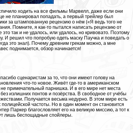
спичило ходить на все фильмы Марвелл, даже если они
ще не планировал попадать, а первый трейлер был
мики за штампованную рецензию о нём («Я ведь того не
ания. Помните, я как-то пытался написать рецензию от
 это так и не удалось, или удалось, но кривовато. Поэтому
у. И решил что попробую одеть маску Паучка и поведать о
гда это знал). Почему древним грекам можно, а мне
вес поднимается, обзор начинается!
пасибо сценаристам за то, что они имеют голову на
новления что-то новое. Живёт где-то в американском
не примечательный парнишка. И в его мире нет места
 без излишних понтов и позёрства. В свободное от учёбы
ожествами. Получается весьма недурно. В этом мире есть
х полицейской частоты. Но в один момент он становится
итер Паркер благословляет его на великую миссию, а тот к
дут лишь беспощадные спойлеры.