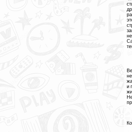
ст
др
ра
эт
ст
за
не
Са
те
Ве
не
жа
и 
жи
Не
пр
Ко
Сис