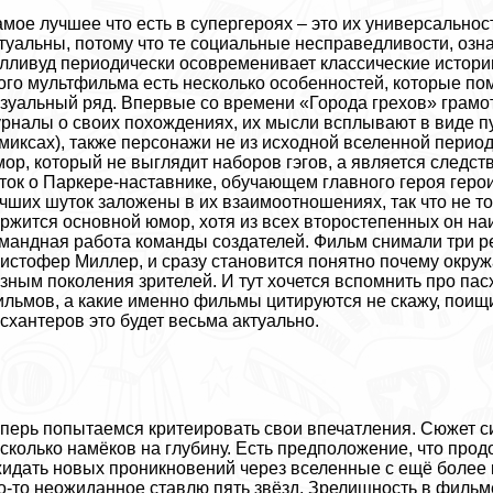
мое лучшее что есть в супергероях – это их универсальнос
туальны, потому что те социальные несправедливости, озн
лливуд периодически осовременивает классические истории
ого мультфильма есть несколько особенностей, которые помо
зуальный ряд. Впервые со времени «Города грехов» грамот
рналы о своих похождениях, их мысли всплывают в виде п
миксах), также персонажи не из исходной вселенной перио
ор, который не выглядит наборов гэгов, а является следс
ток о Паркере-наставнике, обучающем главного героя геро
чших шуток заложены в их взаимоотношениях, так что не т
ржится основной юмор, хотя из всех второстепенных он на
мaндная работа комaнды создателей. Фильм снимали три р
истофер Миллер, и сразу становится понятно почему окру
зным поколения зрителей. И тут хочется вспомнить про па
льмов, а какие именно фильмы цитируются не скажу, поищ
схантеров это будет весьма актуально.
перь попытаемся критеировать свои впечатления. Сюжет с
сколько намёков на глубину. Есть предположение, что продо
идать новых проникновений через вселенные с ещё более
о-то неожиданное ставлю пять звёзд. Зрелищность в фильме 