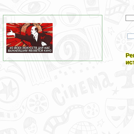
Ре
ис