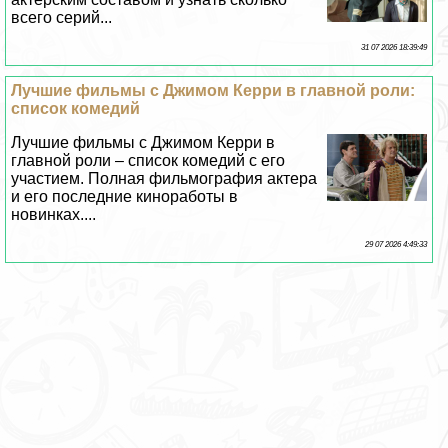
Лучшие фильмы с Джимом Керри в главной роли:
список комедий
Лучшие фильмы с Джимом Керри в
главной роли – список комедий с его
участием. Полная фильмография актера
и его последние киноработы в
новинках....
29 07 2026 4:49:33
Фильмы о садомaзoхизме - Какой фильм
посмотреть?