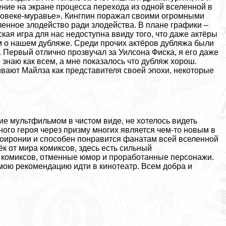
ние на экране процесса перехода из одной вселенной в
еловеке-муравье». Кингпин поражал своими огромными
ленное злодейство ради злодейства. В плане графики –
ская игра для нас недоступна ввиду того, что даже актёры
м о нашем дубляже. Среди прочих актёров дубляжа были
 Первый отлично прозвучал за Уилсона Фиска, я его даже
е знаю как всем, а мне показалось что дубляж хорош.
вают Майлза как представителя своей эпохи, некоторые
е мультфильмом в чистом виде, не хотелось видеть
дного героя через призму многих является чем-то новым в
оиронии и способен понравится фанатам всей вселенной
ёк от мира комиксов, здесь есть сильный
 комиксов, отменные юмор и проработанные персонажи.
мою рекомендацию идти в кинотеатр. Всем добра и