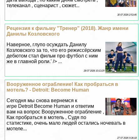
Рецензия к фильму "Тренер" (2018). Жанр имени
Данилы Козловского
Наверное, глупо осуждать Данилу
Козловского за то, что его режиссёрским
дебютом стал фильм про футбол с ним
же в главной роли.' /> ...
28 07 2026 10:13:29
Вооруженное ограбление! Как пробраться в
мотель? - Detroit: Become Human
Сегодня мы снова вернемся к
игре Detroit Become Human и ответим
вам на вопрос Вооруженное ограбление ,
Как пробраться в мотель , Судя по
статистике, очень мало людей остались ночевать в
мотеле...
27 07 2026 9:36:18
Бывший полицейский потерял дом, машину,
дeвyшку. Что он потерял первым?