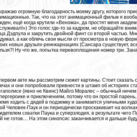
ражаю огромную благодарность моему другу, которого при
имационные. Так, что на этот анимационный фильм я вооб
иден, ещё когда крутили «Венома», да простят меня акаде
служивал!») Это голос где-то за кадром, не обращайте вним
ца Дэдпула и закрутить двойной финт со второй частью. Мне
думал, а как облечь свои мысли от просмотра в новую форм
оих новых друзьях-реинкарнациях (Сансара существует, все
льзя?! Ну что же, попытка перевоплощения номер три. Зана
первом акте мы рассмотрим сюжет картины. Стоит сказать с
ечах и они попробовали привнести в штамп об историях ста
гаполисе (явно не Квинс) Майлз Моралес – обычный ничем 
пергероике и приключениям, потому что он простой парень,
емя ходить с дядей в подземку и занимается уличными худ
ой Человек-Паук и он периодически проскакивает на волна
идетелем схватки Паука и суперзлодея, в результате чего П
й не готов… На этом синопсис заканчивается и дальше бу