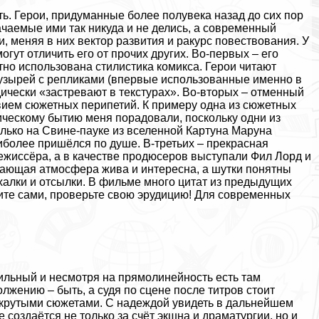
ть. Герои, придуманные более полувека назад до сих пор
ачаемые ими так никуда и не делись, а современный
, меняя в них вектор развития и paкурс повествования. У
гут отличить его от прочих других. Во-первых – его
но использована стилистика комикса. Герои читают
узырей с репликами (впервые использованные именно в
дически «застревают в текстурах». Во-вторых – отменный
твием сюжетных перипетий. К примеру одна из сюжетных
ическому бытию меня порадовали, поскольку одни из
олько на Свине-пауке из вселенной Картуна Маруна
иболее пришёлся по душе. В-третьих – прекрасная
ежиссёра, а в качестве продюсеров выступали Фил Лорд и
жающая атмосфера жива и интересна, а шутки понятны
схалки и отсылки. В фильме много цитат из предыдущих
ите сами, проверьте свою эрудицию! Для современных
ильный и несмотря на прямолинейность есть там
лжению – быть, а судя по сцене после титров стоит
 крутыми сюжетами. С надеждой увидеть в дальнейшем
создаётся не только за счёт экшна и драматургии, но и