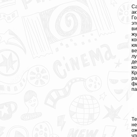
Са
ак
Го
эт
ви
жу
ко
юм
ве
лу
де
ко
Кр
ра
фи
па
Те
не
ож
чт