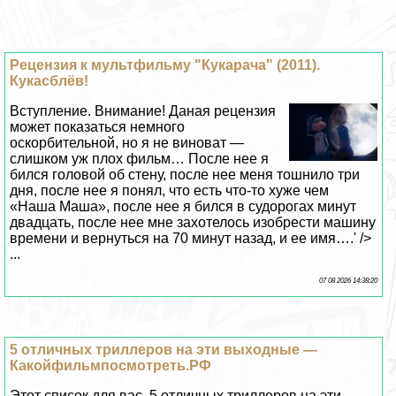
Рецензия к мультфильму "Кукарача" (2011).
Кукасблёв!
Вступление. Внимание! Даная рецензия
может показаться немного
оскорбительной, но я не виноват —
слишком уж плох фильм… После нее я
бился головой об стену, после нее меня тошнило три
дня, после нее я понял, что есть что-то хуже чем
«Наша Маша», после нее я бился в судорогах минут
двадцать, после нее мне захотелось изобрести машину
времени и вернуться на 70 минут назад, и ее имя….' />
...
07 08 2026 14:38:20
5 отличных триллеров на эти выходные —
Какойфильмпосмотреть.РФ
Этот список для вас. 5 отличных триллеров на эти
выходные помогут вам не только отдохнуть, но и
испытать невероятные эмоции от просмотра отличного
кино....