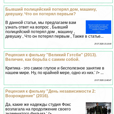
В данной статье, мы предлагаем вам
узнать ответ на вопрос , Бывший
полицейский потерял дом , машину ,
дeвyшку , Что он потерял первым , Также в статье...
25 07 2026 15:14:44
Рецензия к фильму "Великий Гэтсби" (2013).
Величие, как борьба с самим собой.
Критика - это самое глупое и бесполезное занятие в
нашем мире. Ну, по крайней мере, одно из них.' /> ...
23 07 2026 13:40:47
Рецензия к фильму "День независимости 2:
Возрождение" (2016).
Да, какие же надежды студия Фокс
возлагала на продолжение своего
знаменитого фильма.' /> ...
22 07 2026 16:41:44