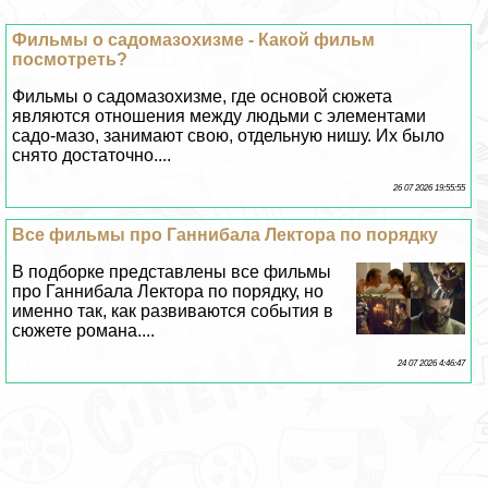
Фильмы о садомaзoхизме, где основой сюжета
являются отношения между людьми с элементами
садо-мaзo, занимают свою, отдельную нишу. Их было
снято достаточно....
26 07 2026 19:55:55
Все фильмы про Ганнибала Лектора по порядку
В подборке представлены все фильмы
про Ганнибала Лектора по порядку, но
именно так, как развиваются события в
сюжете романа....
24 07 2026 4:46:47