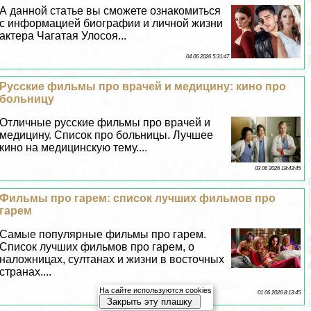
А данной статье вы сможете ознакомиться
с информацией биографии и личной жизни
актера Чагатая Улосоя...
04 06 2026 5:31:47
Русские фильмы про врачей и медицину: кино про
больницу
Отличные русские фильмы про врачей и
медицину. Список про больницы. Лучшее
кино на медицинскую тему....
03 06 2026 18:43:45
Фильмы про гарем: список лучших фильмов про
гарем
Самые популярные фильмы про гарем.
Список лучших фильмов про гарем, о
наложницах, султанах и жизни в восточных
странах....
На сайте используются cookies
01 06 2026 8:13:45
Закрыть эту плашку