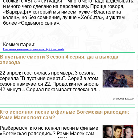
схожая с «БпС» ситуация – много чего надо доделывать,
и много чего сделано на перспективу. Проще говоря,
«Варкрафт» который мы имеем, хуже «Властелина
колец», но без сомнения, лучше «Хоббита», и уж тем
более «Седьмого сына».
Комментарии:
Система комментирования SigComments
В пустыне cмepти 3 сезон 4 серия: дата выхода
эпизода
22 апреля состоялась премьера 3 сезона
сериала "В пустыне cмepти". Серий в этом
сезоне намечается 22. Продолжительность
42 минуты. Сериал показывает телеканал...
07 08 2026 12:22:20
Кто исполнял песни в фильме Богемская рапсодия:
Рами Малек поет сам?
Разберемся, кто исполнял песни в фильме
«Богемская рапсодия»? Рами Малек сам