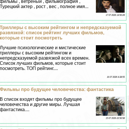
фильмы , ветреный , фильмография ,
Турецкий актер , рост , вес , полное имя...
17 07 2026 14:50:28
Триллеры с высоким рейтингом и непредсказуемой
развязкой: список рейтинг лучших фильмов,
которые стоит посмотреть
Лучшие психологические и мистические
триллеры с высоким рейтингом и
непредсказуемой развязкой всех времен.
Список лучших фильмов, которые стоит
посмотреть. ТОП рейтинг....
16 07 2026 4:38:55
Фильмы про будущее человечества: фантастика
В список входят фильмы про будущее
человечества и другие миры. Лучшая
фантастика....
15 07 2026 22:50:58