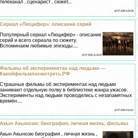
телеканал , сценарист , сюжет...
20 07 2026 4:26:58
Сериал «Люцифер»: описание серий
Популярный сериал «Люцифер» - описание
серий и всего сериала по сюжету.
Вспоминаем любимые эпизоды....
19 07 2026 11:32:20
Фильмы об экспериментах над людьми —
Какойфильмпосмотреть.РФ
Страшные фильмы об экспериментах над людьми
занимают отдельную полку в библиотеке жанра ужасов.
Эксперименты над людьми проводились с незапамятных
времён....
18 07 2026 0:12:21
Акын Акынозю: биография, личная жизнь, фильмы
Акын Акынозю биография , личная жизнь ,