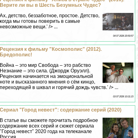
Верите ли вы в Шесть Безумных Чудес?
Ах, детство, беззаботное, простое. Детство,
когда мы готовы поверить в самые
невозможные вещи.' /> ...
04 07 2026 20:50:57
Рецензия к фильму "Космополис" (2012).
Бредополис!
Война – это мир Свобода – это рабство
Незнание – это сила. (Джордж Оруэлл).
Рецензия начинается на эмоциональной
ноте и высказанного мнения о сём кинцо,
переходящей в шквал и горячий дождь чувств.' /> ...
03 07 2026 10:31:15
Сериал "Город невест": содержание серий (2020)
В статье вы сможете прочитать подробное
содержание всех серий и сюжет сериала
"Город невест" 2020 года на телеканале
Россия...