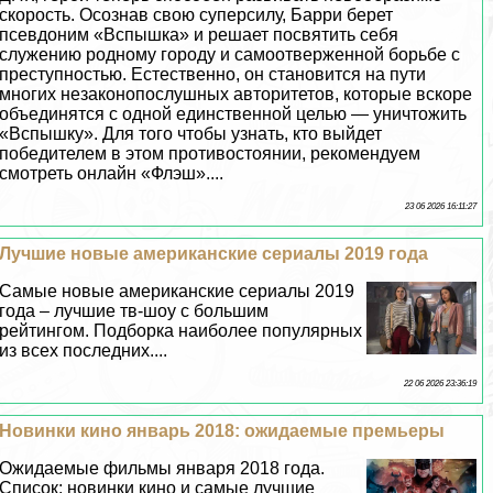
скорость. Осознав свою суперсилу, Барри берет
псевдоним «Вспышка» и решает посвятить себя
служению родному городу и самоотверженной борьбе с
преступностью. Естественно, он становится на пути
многих незаконопослушных авторитетов, которые вскоре
объединятся с одной единственной целью — уничтожить
«Вспышку». Для того чтобы узнать, кто выйдет
победителем в этом противостоянии, рекомендуем
смотреть онлайн «Флэш»....
23 06 2026 16:11:27
Лучшие новые американские сериалы 2019 года
Самые новые американские сериалы 2019
года – лучшие тв-шоу с большим
рейтингом. Подборка наиболее популярных
из всех последних....
22 06 2026 23:36:19
Новинки кино январь 2018: ожидаемые премьеры
Ожидаемые фильмы января 2018 года.
Список: новинки кино и самые лучшие