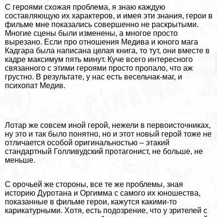
С героями схожая проблема, я знаю каждую
составляющую их хаpaктеров, и имея эти знания, герои в
фильме мне показались совершенно не раскрытыми.
Многие сцены были изменены, а многое просто
вырезано. Если про отношения Медива и юного мага
Кадгара была написана целая книга, то тут, они вместе в
кадре максимум пять минут. Куче всего интересного
связанного с этими героями просто пропало, что аж
грустно. В результате, у нас есть весельчак-маг, и
психопат Медив.
Лотар же совсем иной герой, нежели в первоисточниках,
ну это и так было понятно, но и этот новый герой тоже не
отличается особой оригинальностью – этакий
стандартный Голливудский протагонист, не больше, не
меньше.
С орочьей же стороны, все те же проблемы, зная
историю Дуротана и Opгимма с самого их юношества,
показанные в фильме герои, кажутся какими-то
карикатурными. Хотя, есть подозрение, что у зрителей с