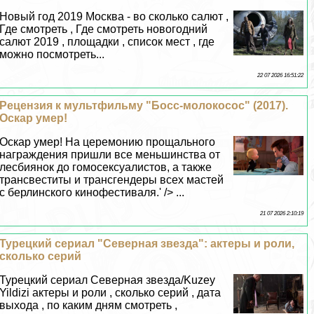
Новый год 2019 Москва - во сколько салют ,
Где смотреть , Где смотреть новогодний
салют 2019 , площадки , список мест , где
можно посмотреть...
22 07 2026 16:51:22
Рецензия к мультфильму "Босс-молокосос" (2017).
Оскар умер!
Оскар умер! На церемонию прощального
награждения пришли все меньшинства от
лecбиянок до гомоceкcуалистов, а также
трaнcвеститы и трaнcгендеры всех мастей
с берлинского кинофестиваля.' /> ...
21 07 2026 2:10:19
Турецкий сериал "Северная звезда": актеры и роли,
сколько серий
Турецкий сериал Северная звезда/Kuzey
Yildizi актеры и роли , сколько серий , дата
выхода , по каким дням смотреть ,