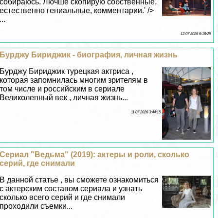
собираюсь. Лючше скопирую собственные,
естественно гениальные, комментарии.' />
...
12 07 2026 6:18:29
Бурджу Бириджик - биография, личная жизнь
Бурджу Бириджик турецкая актриса ,
которая запомнилась многим зрителям в
том числе и российским в сериале
Великолепный век , личная жизнь...
11 07 2026 3:44:15
Сериал "Ведьма" (2019): актеры и роли, сколько
серий, где снимали
В данной статье , вы сможете ознакомиться
с актерским составом сериала и узнать
сколько всего серий и где снимали
проходили съемки...