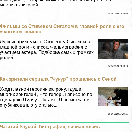
мнению зрителей....
07 06 2026 19:15:59
Фильмы со Стивеном Сигалом в главной роли с его
участием: список
Лучшие фильмы со Стивеном Сигалом в
главной роли - список. Фильмография с
участием актера. Подборка самых громких
ролей....
06 06 2026 16:58:35
Как зрители сериала "Чукур" прощались с Сеной
Уход главной героини затронул души
многих зрителей , Что теперь написано по
сценарию Ямачу , Пугает , Я не могла не
опубликовать эту статью...
05 06 2026 17:20:31
Чагатай Улусой: биография, личная жизнь