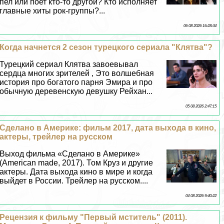
пел или поет кто-то другой? Кто исполняет
главные хиты рок-группы?...
06 08 2026 16:28:34
Когда начнется 2 сезон турецкого сериала "Клятва"?
Турецкий сериал Клятва завоевывал
сердца многих зрителей , Это волшебная
история про богатого парня Эмира и про
обычную деревенскую дeвyшку Рейхан...
05 08 2026 2:47:15
Сделано в Америке: фильм 2017, дата выхода в кино,
актеры, трейлер на русском
Выход фильма «Сделано в Америке»
(American made, 2017). Том Круз и другие
актеры. Дата выхода кино в мире и когда
выйдет в России. Трейлер на русском....
04 08 2026 9:40:22
Рецензия к фильму "Первый мститель" (2011).