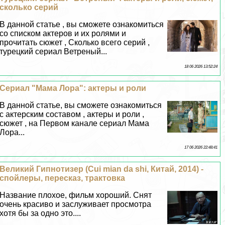
сколько серий
В данной статье , вы сможете ознакомиться
со списком актеров и их ролями и
прочитать сюжет , Сколько всего серий ,
турецкий сериал Ветреный...
18 06 2026 13:52:24
Сериал "Мама Лора": актеры и роли
В данной статье, вы сможете ознакомиться
с актерским составом , актеры и роли ,
сюжет , на Первом канале сериал Мама
Лора...
17 06 2026 22:48:41
Великий Гипнотизер (Cui mian da shi, Китай, 2014) -
спойлеры, пересказ, тpaктовка
Название плохое, фильм хороший. Снят
очень красиво и заслуживает просмотра
хотя бы за одно это....