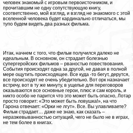
человек знакомый с игровым первоисточником, и
прочитавшим не одну сопутствующую книгу,
соответственно, мой взгляд, и взгляд не знакомого с этой
вселенной человека будет кардинально отличаться, мы
тупо будем видеть два разных фильма.
Итак, начнем с того, что фильм получился далеко не
идеальным. В основном, он страдает болезнью
супергеройских фильмов – рваностью повествования.
События происходят одна за другой, не давая в полной
мере ощутить происходящее. Все куда -то бегут, дерутся,
все происходят не очень убедительно. Вот орк назначает
встречу, вот в ту же минуту, в ущелье для переговоров
оказываются все основные герои, плюс и сам король, и
никто особо не парится что это может быть опасно, Лотар
просто говорит: «Это может быть ловушка!», на что
Гарона отвечает: «Орки не лгут». Все. Вы улавливаете?
Фильм страдает… даже не знаю, как сказать –
неразжевыванностью ситуаций, чего не было не в играх,
не тем более в книгах.