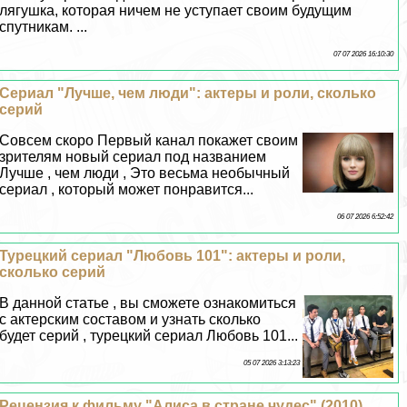
лягушка, которая ничем не уступает своим будущим
спутникам. ...
07 07 2026 16:10:30
Сериал "Лучше, чем люди": актеры и роли, сколько
серий
Совсем скоро Первый канал покажет своим
зрителям новый сериал под названием
Лучше , чем люди , Это весьма необычный
сериал , который может понравится...
06 07 2026 6:52:42
Турецкий сериал "Любовь 101": актеры и роли,
сколько серий
В данной статье , вы сможете ознакомиться
с актерским составом и узнать сколько
будет серий , турецкий сериал Любовь 101...
05 07 2026 3:13:23
Рецензия к фильму "Алиса в стране чудес" (2010).