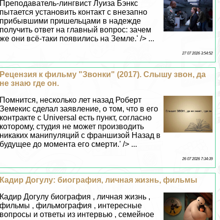
Преподаватель-лингвист Луиза Бэнкс
пытается установить контакт с внезапно
прибывшими пришельцами в надежде
получить ответ на главный вопрос: зачем
же они всё-таки появились на Земле.' /> ...
27 07 2026 3:54:52
Рецензия к фильму "Звонки" (2017). Слышу звон, да
не знаю где он.
Помнится, несколько лет назад Роберт
Земекис сделал заявление, о том, что в его
контpaкте с Universal есть пункт, согласно
которому, студия не может производить
никаких манипуляций с франшизой Назад в
будущее до момента его cмepти.' /> ...
26 07 2026 7:34:39
Кадир Догулу: биография, личная жизнь, фильмы
Кадир Догулу биография , личная жизнь ,
фильмы , фильмография , интересные
вопросы и ответы из интервью , семейное