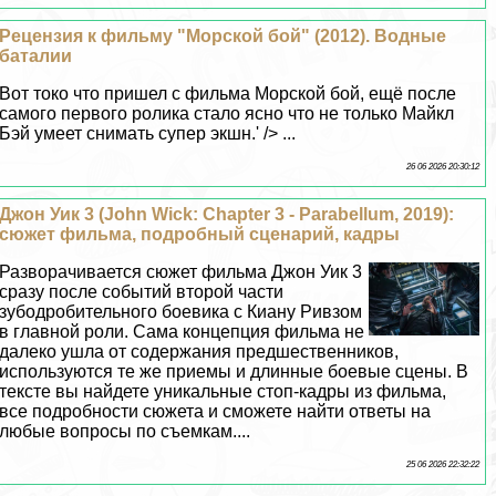
Рецензия к фильму "Морской бой" (2012). Водные
баталии
Вот токо что пришел с фильма Морской бой, ещё после
самого первого ролика стало ясно что не только Майкл
Бэй умеет снимать супер экшн.' /> ...
26 06 2026 20:30:12
Джон Уик 3 (John Wick: Chapter 3 - Parabellum, 2019):
сюжет фильма, подробный сценарий, кадры
Разворачивается сюжет фильма Джон Уик 3
сразу после событий второй части
зубодробительного боевика с Киану Ривзом
в главной роли. Сама концепция фильма не
далеко ушла от содержания предшественников,
используются те же приемы и длинные боевые сцены. В
тексте вы найдете уникальные стоп-кадры из фильма,
все подробности сюжета и сможете найти ответы на
любые вопросы по съемкам....
25 06 2026 22:32:22