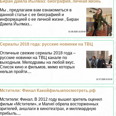
Биран Дамла Йылмаз: биография, личная жизнь
Мы , предлагаем вам ознакомиться в
данной статье с ее биографией и
информацией о ее личной жизни , Биран
Дамла Йылмаз...
01 08 2026 10:29:59
Сериалы 2018 года: русские новинки на ТВЦ
Отличные свежие сериалы 2018 года –
русские новинки на ТВЦ канале по
выходным. Мелодрамы на любой вкус.
Список кино и фильмов, мимо которых
нельзя пройти....
31 07 2026 9:19:19
Мстители: Финал Какойфильмпосмотреть.рф
Мстители: Финал. В 2012 году вышел зритель оценил
фильм «Мстители», и Marvel обрела восторженных
зрителей, аншлаги в кинотеатрах, и миллиардную
прибыль....