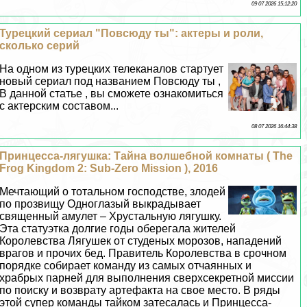
09 07 2026 15:12:20
Турецкий сериал "Повсюду ты": актеры и роли,
сколько серий
На одном из турецких телеканалов стартует
новый сериал под названием Повсюду ты ,
В данной статье , вы сможете ознакомиться
с актерским составом...
08 07 2026 16:44:38
Принцесса-лягушка: Тайна волшебной комнаты ( The
Frog Kingdom 2: Sub-Zero Mission ), 2016
Мечтающий о тотальном господстве, злодей
по прозвищу Одноглазый выкрадывает
священный амулет – Хрустальную лягушку.
Эта статуэтка долгие годы оберегала жителей
Королевства Лягушек от студеных морозов, нападений
врагов и прочих бед. Правитель Королевства в срочном
порядке собирает комaнду из самых отчаянных и
храбрых парней для выполнения сверхсекретной миссии
по поиску и возврату артефакта на свое место. В ряды
этой супер комaнды тайком затесалась и Принцесса-