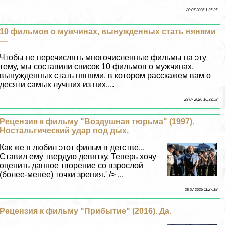
30 07 2026 1:25:25
10 фильмов о мужчинах, вынужденных стать нянями
—
Чтобы не перечислять многочисленные фильмы на эту
тему, мы составили список 10 фильмов о мужчинах,
вынужденных стать нянями, в котором расскажем вам о
десяти самых лучших из них....
29 07 2026 16:33:58
Рецензия к фильму "Воздушная тюрьма" (1997).
Ностальгический удар под дых.
Как же я любил этот фильм в детстве...
Ставил ему твердую девятку. Теперь хочу
оценить данное творение со взрослой
(более-менее) точки зрения.' /> ...
28 07 2026 11:27:18
Рецензия к фильму "Прибытие" (2016). Да.