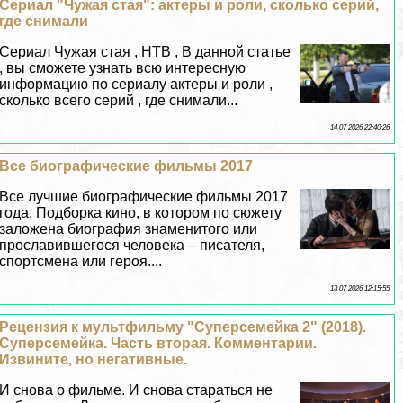
Сериал "Чужая стая": актеры и роли, сколько серий,
где снимали
Сериал Чужая стая , НТВ , В данной статье
, вы сможете узнать всю интересную
информацию по сериалу актеры и роли ,
сколько всего серий , где снимали...
14 07 2026 22:40:26
Все биографические фильмы 2017
Все лучшие биографические фильмы 2017
года. Подборка кино, в котором по сюжету
заложена биография знаменитого или
прославившегося человека – писателя,
спортсмена или героя....
13 07 2026 12:15:55
Рецензия к мультфильму "Суперсемейка 2" (2018).
Суперсемейка. Часть вторая. Комментарии.
Извините, но негативные.
И снова о фильме. И снова стараться не