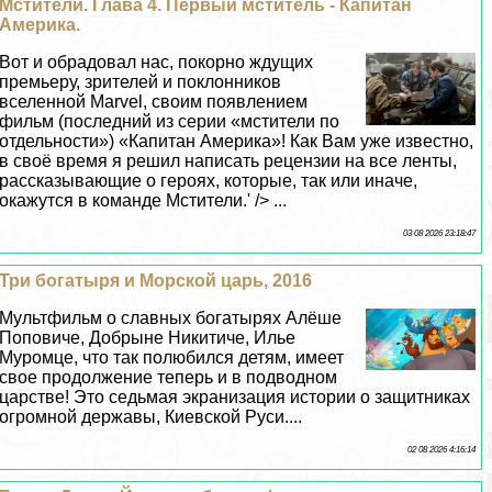
Мстители. Глава 4. Первый мститель - Капитан
Америка.
Вот и обрадовал нас, покорно ждущих
премьеру, зрителей и поклонников
вселенной Marvel, своим появлением
фильм (последний из серии «мстители по
отдельности») «Капитан Америка»! Как Вам уже известно,
в своё время я решил написать рецензии на все ленты,
рассказывающие о героях, которые, так или иначе,
окажутся в комaнде Мстители.' /> ...
03 08 2026 23:18:47
Три богатыря и Морской царь, 2016
Мультфильм о славных богатырях Алёше
Поповиче, Добрыне Никитиче, Илье
Муромце, что так полюбился детям, имеет
свое продолжение теперь и в подводном
царстве! Это седьмая экранизация истории о защитниках
огромной державы, Киевской Руси....
02 08 2026 4:16:14