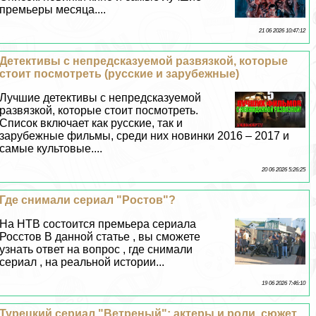
премьеры месяца....
21 06 2026 10:47:12
Детективы с непредсказуемой развязкой, которые
стоит посмотреть (русские и зарубежные)
Лучшие детективы с непредсказуемой
развязкой, которые стоит посмотреть.
Список включает как русские, так и
зарубежные фильмы, среди них новинки 2016 – 2017 и
самые культовые....
20 06 2026 5:26:25
Где снимали сериал "Ростов"?
На НТВ состоится премьера сериала
Росстов В данной статье , вы сможете
узнать ответ на вопрос , где снимали
сериал , на реальной истории...
19 06 2026 7:46:10
Турецкий сериал "Ветреный": актеры и роли, сюжет,