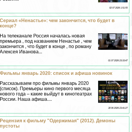
02 07 2026 1:51:55
Сериал «Ненастье»: чем закончится, что будет в
конце?
На телеканале Россия началась новая
премьера , под названием Ненастье , чем
закончится , что будет в конце , по роману
Алексея Иванова...
01 07 2026 23:33:47
Фильмы январь 2020: список и афиша новинок
Рассказываем про фильмы январь 2020
(список). Премьеры кино первого месяца
нового года – какие выйдут в кинотеатрах
России. Наша афиша....
30 06 2026 23:41:27
Рецензия к фильму "Одержимая" (2012). Демоны
пустоты