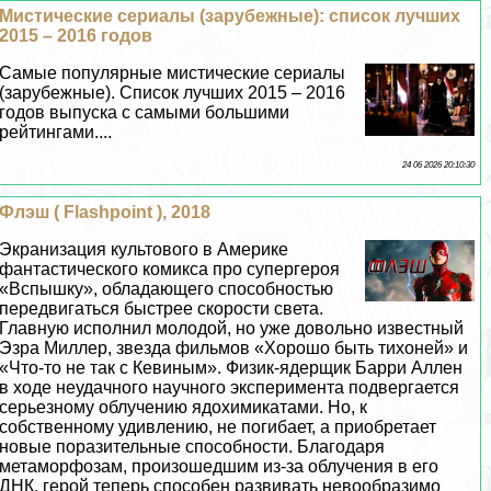
Мистические сериалы (зарубежные): список лучших
2015 – 2016 годов
Самые популярные мистические сериалы
(зарубежные). Список лучших 2015 – 2016
годов выпуска с самыми большими
рейтингами....
24 06 2026 20:10:30
Флэш ( Flashpoint ), 2018
Экранизация культового в Америке
фантастического комикса про супергероя
«Вспышку», обладающего способностью
передвигаться быстрее скорости света.
Главную исполнил молодой, но уже довольно известный
Эзра Миллер, звезда фильмов «Хорошо быть тихоней» и
«Что-то не так с Кевиным». Физик-ядерщик Барри Аллен
в ходе неудачного научного эксперимента подвергается
серьезному облучению ядохимикатами. Но, к
собственному удивлению, не погибает, а приобретает
новые поразительные способности. Благодаря
метаморфозам, произошедшим из-за облучения в его
ДНК, герой теперь способен развивать невообразимо