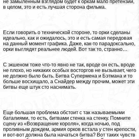
не замыленным взглядом будет к оркам мало претензий,
в целом, это и есть лучшая сторона фильма.
Если говорить о технической стороне, то орки сделаны
идеально, как и ожидалось, это и есть самая передовая
на данный момент графика. Даже, как-то парадоксально,
орки выглядят реальнее людей. Вот так то, странно…
С экшеном тоже что-то явно не так, вроде он есть, вроде
не плохо, но никаких особых восторгов не вызывает, чего
не должно было быть. Битва Супермена и Бэтмана и то
больше восхищало, а Снайдер между прочим, может эти
битвы еще штук сто наснимать.
Еще большая проблема обстоит с так называемыми
баталиями, то есть, битвами стенка на стенку. Помните
сцену из «Возвращение короля», когда ночью, под
проливным дождем, армия орков встала у стен крепости,
и вот-вот должна была начаться битва? Вот таких чувств