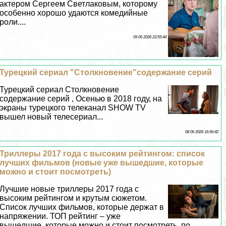
актером Сергеем Светлаковым, которому
особенно хорошо удаются комедийные
роли....
09 06 2026 23:55:44
Турецкий сериал "Столкновение"содержание серий
Турецкий сериал Столкновение
содержание серий , Осенью в 2018 году, на
экраны турецкого телеканал SHOW TV
вышел новый телесериал...
08 06 2026 16:56:42
Триллеры 2017 года с высоким рейтингом: список
лучших фильмов (новые уже вышедшие, которые
можно и стоит посмотреть)
Лучшие новые триллеры 2017 года с
высоким рейтингом и крутым сюжетом.
Список лучших фильмов, которые держат в
напряжении. ТОП рейтинг – уже
вышедшие, которые можно и стоит посмотреть, по