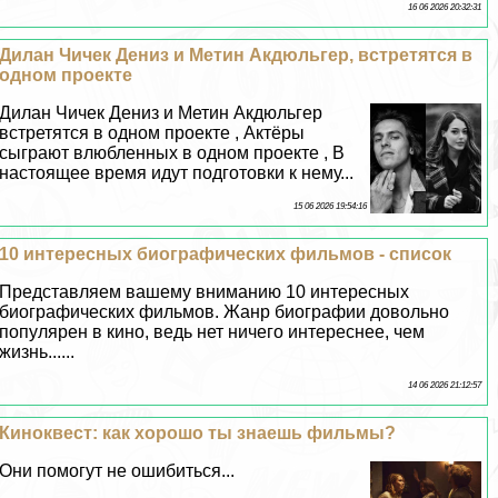
16 06 2026 20:32:31
Дилан Чичек Дениз и Метин Акдюльгер, встретятся в
одном проекте
Дилан Чичек Дениз и Метин Акдюльгер
встретятся в одном проекте , Актёры
сыграют влюбленных в одном проекте , В
настоящее время идут подготовки к нему...
15 06 2026 19:54:16
10 интересных биографических фильмов - список
Представляем вашему вниманию 10 интересных
биографических фильмов. Жанр биографии довольно
популярен в кино, ведь нет ничего интереснее, чем
жизнь......
14 06 2026 21:12:57
Киноквест: как хорошо ты знаешь фильмы?
Они помогут не ошибиться...