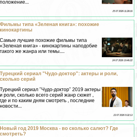
положение...
25 07 2026 11:28:16
Фильмы типа «Зеленая книга»: похожие
кинокартины
Самые лучшие похожие фильмы типа
«Зеленая книга» - кинокартины наподобие
такого же жанра или темы....
24 07 2026 19:46:22
Турецкий сериал "Чудо-доктор": актеры и роли,
сколько серий
Турецкий сериал "Чудо-доктор" 2019 актеры
и роли, сколько всего серий жанр сюжет ,
где и по каким дням смотреть , последние
новости...
23 07 2026 9:32:13
Новый год 2019 Москва - во сколько салют? Где
смотреть?