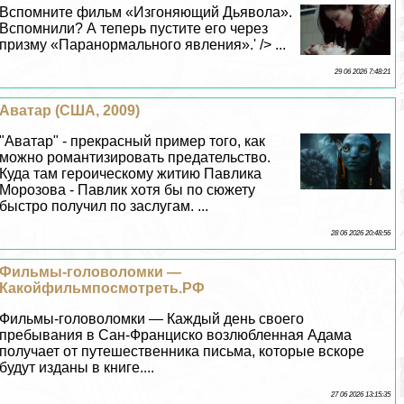
Вспомните фильм «Изгоняющий Дьявола».
Вспомнили? А теперь пустите его через
призму «Паранормального явления».' /> ...
29 06 2026 7:48:21
Аватар (США, 2009)
"Аватар" - прекрасный пример того, как
можно романтизировать предательство.
Куда там героическому житию Павлика
Морозова - Павлик хотя бы по сюжету
быстро получил по заслугам. ...
28 06 2026 20:48:56
Фильмы-головоломки —
Какойфильмпосмотреть.РФ
Фильмы-головоломки — Каждый день своего
пребывания в Сан-Франциско возлюбленная Адама
получает от путешественника письма, которые вскоре
будут изданы в книге....
27 06 2026 13:15:35