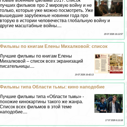
Новые военные фильмы 2017: список
лучших фильмов про 2 мировую войну и не
только, которые уже можно посмотреть. Уже
вышедшие зарубежные новинки года про
вторую в истории человечества глобальную войну и
другие масштабные войны....
20 07 2026 16:13:57
Фильмы по книгам Елены Михалковой: список
Лучшие фильмы по книгам Елены
Михалковой – список всех экранизаций
писательницы....
19 07 2026 16:42:13
Фильмы типа Области тьмы: кино наподобие
Лучшие фильмы типа «Области тьмы» -
похожие кинокартины такого же жанра.
Список всех фильмов в этой теме
наподобие....
17 07 2026 6:13:18