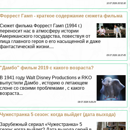
10 07 2026 20:52:30
Форрест Гамп - краткое содержание сюжета фильма
Сюжет фильма Форрест Гамп (1994 г.)
переносит нас в атмосферу истории
Американского государства, повествуя от
лица главного героя о его насыщенной и даже
фантастической жизни....
09 07 2026 18:37:45
"Дамбо" фильм 2019 с какого возраста?
В 1941 году Walt Disney Productions и RKO
выпустили Дамбо , историю о летающем
слоне со своими проблемами , с какого
возраста...
08 07 2026 9:26:29
Чужестранка 5 сезон: когда выйдет (дата выхода)
Зарубежный сериал «Чужестранка» 5
сезон: когда выйдет? Дата выхода серий в