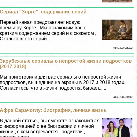
Сериал "Зорге": содержание серий
Первый канал представляет новую
премьеру Зорге , Мы ознакомим вас с
кратким содержанием серий и с сюжетом ,
Сколько всего серий...
01 08 2026 3:53:22
Зарубежные сериалы о непростой жизни подростков
(2017-2018)
Мы приготовили для вас сериалы о непростой жизни
подростков, вышедшие на экраны в 2017 и 2018 годах.
Согласитесь, что в жизни подростка бывает......
31 07 2026 3:10:27
Афра Сарачоглу: биография, личная жизнь
В данной статье , вы сможете ознакомиться
с информацией о ее биографии и личной
жизни , с кем встречается , родители ,