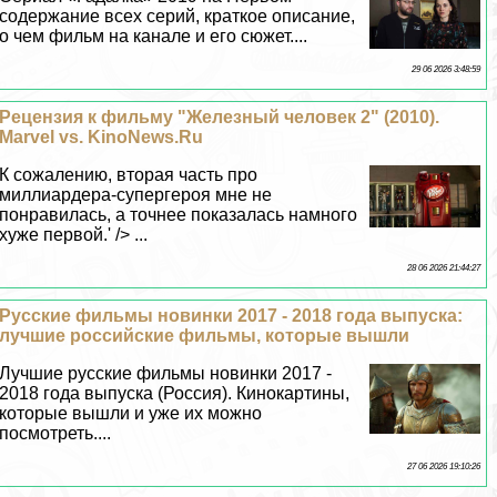
содержание всех серий, краткое описание,
о чем фильм на канале и его сюжет....
29 06 2026 3:48:59
Рецензия к фильму "Железный человек 2" (2010).
Marvel vs. KinoNews.Ru
К сожалению, вторая часть про
миллиардера-супергероя мне не
понравилась, а точнее показалась намного
хуже первой.' /> ...
28 06 2026 21:44:27
Русские фильмы новинки 2017 - 2018 года выпуска:
лучшие российские фильмы, которые вышли
Лучшие русские фильмы новинки 2017 -
2018 года выпуска (Россия). Кинокартины,
которые вышли и уже их можно
посмотреть....
27 06 2026 19:10:26