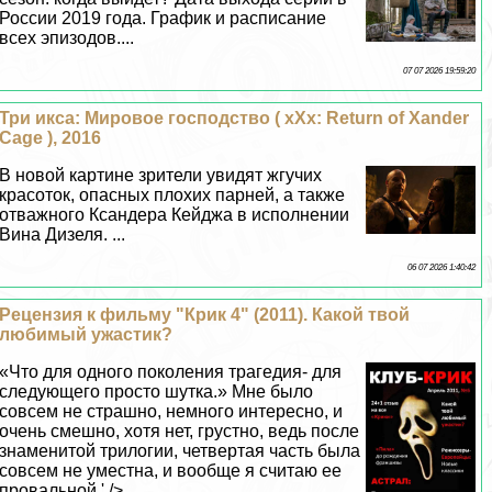
России 2019 года. График и расписание
всех эпизодов....
07 07 2026 19:59:20
Три икса: Мировое господство ( xXx: Return of Xander
Cage ), 2016
В новой картине зрители увидят жгучих
красоток, опасных плохих парней, а также
отважного Ксандера Кейджа в исполнении
Вина Дизеля. ...
06 07 2026 1:40:42
Рецензия к фильму "Крик 4" (2011). Какой твой
любимый ужастик?
«Что для одного поколения трагедия- для
следующего просто шутка.» Мне было
совсем не страшно, немного интересно, и
очень смешно, хотя нет, грустно, ведь после
знаменитой трилогии, четвертая часть была
совсем не уместна, и вообще я считаю ее
провальной.' /> ...