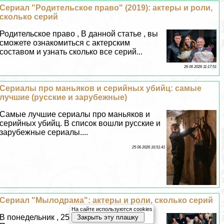
Сериал "Родительское право" (2019): актеры и роли,
сколько серий
Родительское право , В данной статье , вы
сможете ознакомиться с актерским
составом и узнать сколько все серий...
26 06 2026 11:17:51
Сериалы про маньяков и серийных убийц: самые
лучшие (русские и зарубежные)
Самые лучшие сериалы про маньяков и
серийных убийц. В список вошли русские и
зарубежные сериалы....
25 06 2026 16:51:41
Сериал "Мылодрама": актеры и роли, сколько серий
На сайте используются cookies
В понедельник , 25 февраля , телеканал
Закрыть эту плашку