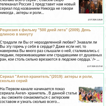
телеканал Россия 1 представит нам новый
сериал под названием Никогда не говори
никогда , актеры и роли...
12 07 2026 2:28:26
Рецензия к фильму "500 дней лета" (2009). День
длиною в минуту
Страдали ли Вы от неразделенной любви? Знавали ли
Вы эту горечь у себя в сердце? Даже если нет, то
наверняка Вы много раз слышали о ней, сталкивались с
людьми, переживающими или страдавшими от душевных
ран, кои столь сильно врезаются в людские сердца.' /> ...
11 07 2026 22:37:43
Сериал "Ангел-хранитель"(2019): актеры и роли,
сколько серий
На Первом канале начинается показ
сериала Ангел- хранитель , В данной статье
, вы сможете ознакомиться с актерским
составом и узнать сколько всего...