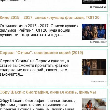
05 07 2026 21:17:21
Кино 2015 – 2017: список лучших фильмов, ТОП 20
Отличное кино 2015 - 2017. Список лучших
фильмов. Рейтинг ТОП 20, куда вошли
лучшие кинокартины за эти года....
04 07 2026 17:22:57
Сериал "Отчим": содержание серий (2019)
Сериал "Отчим" на Первом канале , в
статье вы сможете прочитать краткое
содержание всех серий , сюжет , чем
закончится...
03 07 2026 9:49:32
Эбру Шахин: биография, личная жизнь, фильмы
Эбру Шахин , биография , личная жизнь ,
фильмы , талантливая, начинающая
турецкая актриса и певица , покорившая