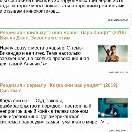
Мы составили список из 20 зарубежных триллеров 2018
года, которые могут похвастаться хорошими рейтингами
и отзывами кинокритиков....
25 07 2026 15:30:38
Рецензия к фильму "Tomb Raider: Лара Крофт" (2018).
Вик vs Джол. Закончим с этим.
Начну сразу с места в карьер. С темы
Викандер и ее титек. Тема настолько
заезженная, на сколько провокационная
для самой Алисии.' /> ...
24 07 2026 11:41:24
Рецензия к сериалу "Когда они нас увидят" (2019).
Система!
Когда они нас ... Суд, законы,
разбирательство и порядок – постоянный
непроигрышный конёк в телевизионном
или игровом кино, где американская
система правосудия самая гуманная в мире.' /> ...
23 07 2026 3:44:47