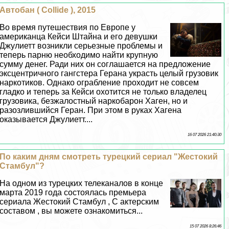
Автобан ( Collide ), 2015
Во время путешествия по Европе у
американца Кейси Штайна и его дeвyшки
Джулиетт возникли серьезные проблемы и
теперь парню необходимо найти крупную
сумму денег. Ради них он соглашается на предложение
эксцентричного гангстера Герана украсть целый грузовик
наркотиков. Однако ограбление проходит не совсем
гладко и теперь за Кейси охотится не только владелец
грузовика, безжалостный наркобарон Хаген, но и
разозлившийся Геран. При этом в руках Хагена
оказывается Джулиетт....
16 07 2026 21:40:30
По каким дням смотреть турецкий сериал "Жестокий
Стамбул"?
На одном из турецких телеканалов в конце
марта 2019 года состоялась премьера
сериала Жестокий Стамбул , С актерским
составом , вы можете ознакомиться...
15 07 2026 8:26:46