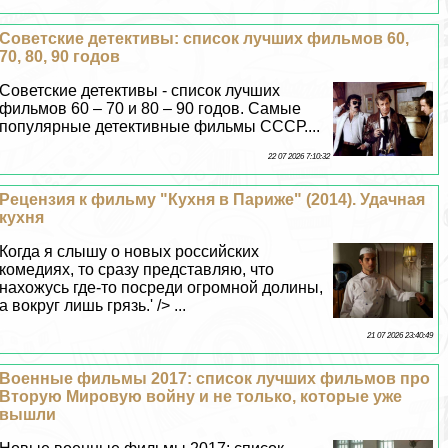
Советские детективы: список лучших фильмов 60,
70, 80, 90 годов
Советские детективы - список лучших
фильмов 60 – 70 и 80 – 90 годов. Самые
популярные детективные фильмы СССР....
22 07 2026 7:10:32
Рецензия к фильму "Кухня в Париже" (2014). Удачная
кухня
Когда я слышу о новых российских
комедиях, то сразу представляю, что
нахожусь где-то посреди огромной долины,
а вокруг лишь грязь.' /> ...
21 07 2026 23:40:49
Военные фильмы 2017: список лучших фильмов про
Вторую Мировую войну и не только, которые уже
вышли