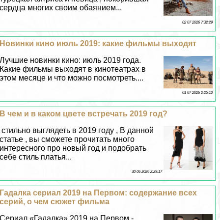
сердца многих своим обаянием...
02 07 2026 7:32:29
Новинки кино июль 2019: какие фильмы выходят
Лучшие новинки кино: июль 2019 года.
Какие фильмы выходят в кинотеатрах в
этом месяце и что можно посмотреть....
01 07 2026 2:25:10
В чем и в каком цвете встречать 2019 год?
стильно выглядеть в 2019 году , В данной
статье , вы сможете прочитать много
интересного про новый год и подобрать
себе стиль платья...
30 06 2026 2:29:17
Гадалка сериал 2019 на Первом: содержание всех
серий, о чем сюжет фильма
Сериал «Гадалка» 2019 на Первом -