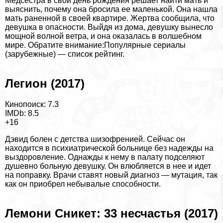
Медсестра в свой день рождения решает найти мать и
выяснить, почему она бросила ее маленькой. Она нашла
мать раненной в своей квартире. Жертва сообщила, что
дeвyшка в опасности. Выйдя из дома, дeвyшку вынесло
мощной волной ветра, и она оказалась в волшебном
мире.
Обратите внимание:
Популярные сериалы
(зарубежные) — список рейтинг
.
Легион (2017)
Кинопоиск: 7.3
IMDb: 8.5
+16
Дэвид болен с детства шизофренией. Сейчас он
находится в психиатрической больнице без надежды на
выздоровление. Однажды к нему в палату подселяют
душевно больную дeвyшку. Он влюбляется в нее и идет
на поправку. Врачи ставят новый диагноз — мутация, так
как он приобрел небывалые способности.
Лемони Сникет: 33 несчастья (2017)