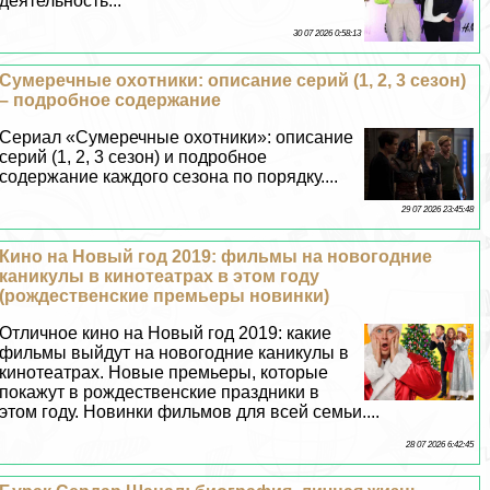
деятельность...
30 07 2026 0:58:13
Сумеречные охотники: описание серий (1, 2, 3 сезон)
– подробное содержание
Сериал «Сумеречные охотники»: описание
серий (1, 2, 3 сезон) и подробное
содержание каждого сезона по порядку....
29 07 2026 23:45:48
Кино на Новый год 2019: фильмы на новогодние
каникулы в кинотеатрах в этом году
(рождественские премьеры новинки)
Отличное кино на Новый год 2019: какие
фильмы выйдут на новогодние каникулы в
кинотеатрах. Новые премьеры, которые
покажут в рождественские праздники в
этом году. Новинки фильмов для всей семьи....
28 07 2026 6:42:45