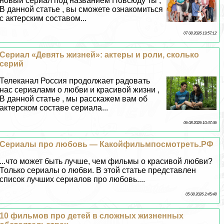
новый сериал под названием Повсюду ты ,
В данной статье , вы сможете ознакомиться
с актерским составом...
07 08 2026 19:57:12
Сериал «Девять жизней»: актеры и роли, сколько
серий
Телеканал Россия продолжает радовать
нас сериалами о любви и красивой жизни ,
В данной статье , мы расскажем вам об
актерском составе сериала...
06 08 2026 10:37:36
Сериалы про любовь — Какойфильмпосмотреть.РФ
...что может быть лучше, чем фильмы о красивой любви?
Только сериалы о любви. В этой статье представлен
список лучших сериалов про любовь....
05 08 2026 2:45:48
10 фильмов про детей в сложных жизненных