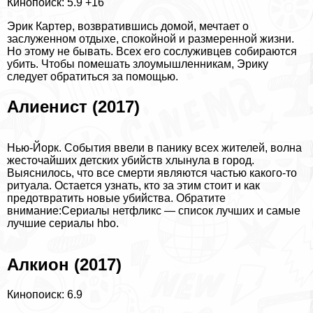
Кинопоиск: 5.9
+16
Эрик Картер, возвратившись домой, мечтает о
заслуженном отдыхе, спокойной и размеренной жизни.
Но этому не бывать. Всех его сослуживцев собираются
убить. Чтобы помешать злоумышленникам, Эрику
следует обратиться за помощью.
Алиенист (2017)
Нью-Йорк. События ввели в панику всех жителей, волна
жесточайших детских убийств хлынула в город.
Выяснилось, что все cмepти являются частью какого-то
ритуала. Остается узнать, кто за этим стоит и как
предотвратить новые убийства.
Обратите
внимание:
Сериалы нетфликс — список лучших
и самые
лучшие сериалы hbo
.
Алкион (2017)
Кинопоиск: 6.9