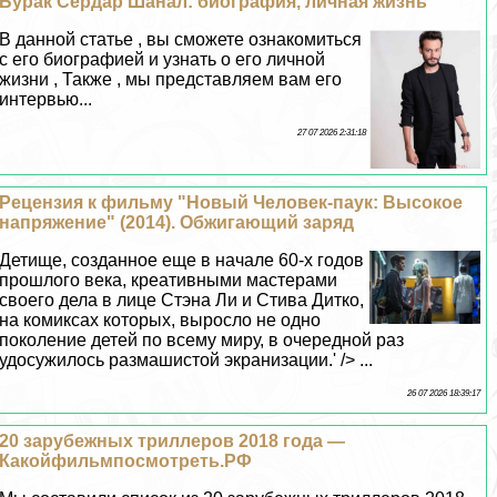
Буpaк Сердар Шанал: биография, личная жизнь
В данной статье , вы сможете ознакомиться
с его биографией и узнать о его личной
жизни , Также , мы представляем вам его
интервью...
27 07 2026 2:31:18
Рецензия к фильму "Новый Человек-паук: Высокое
напряжение" (2014). Обжигающий заряд
Детище, созданное еще в начале 60-х годов
прошлого века, креативными мастерами
своего дела в лице Стэна Ли и Стива Дитко,
на комиксах которых, выросло не одно
поколение детей по всему миру, в очередной раз
удосужилось размашистой экранизации.' /> ...
26 07 2026 18:39:17
20 зарубежных триллеров 2018 года —
Какойфильмпосмотреть.РФ