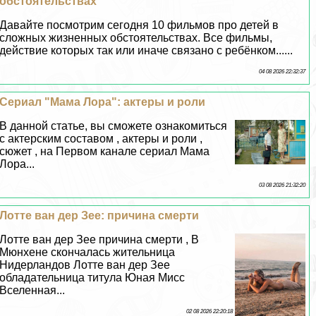
обстоятельствах
Давайте посмотрим сегодня 10 фильмов про детей в
сложных жизненных обстоятельствах. Все фильмы,
действие которых так или иначе связано с ребёнком......
04 08 2026 22:32:37
Сериал "Мама Лора": актеры и роли
В данной статье, вы сможете ознакомиться
с актерским составом , актеры и роли ,
сюжет , на Первом канале сериал Мама
Лора...
03 08 2026 21:32:20
Лотте ван дер Зее: причина cмepти
Лотте ван дер Зее причина cмepти , В
Мюнхене скончалась жительница
Нидерландов Лотте ван дер Зее
обладательница титула Юная Мисс
Вселенная...
02 08 2026 22:20:18