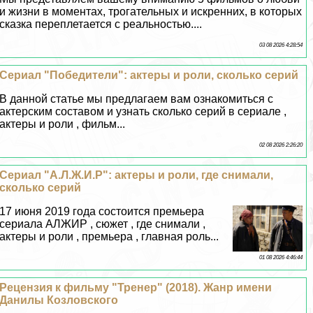
и жизни в моментах, трогательных и искренних, в которых
сказка переплетается с реальностью....
03 08 2026 4:28:54
Сериал "Победители": актеры и роли, сколько серий
В данной статье мы предлагаем вам ознакомиться с
актерским составом и узнать сколько серий в сериале ,
актеры и роли , фильм...
02 08 2026 2:26:20
Сериал "А.Л.Ж.И.Р": актеры и роли, где снимали,
сколько серий
17 июня 2019 года состоится премьера
сериала АЛЖИР , сюжет , где снимали ,
актеры и роли , премьера , главная роль...
01 08 2026 4:46:44
Рецензия к фильму "Тренер" (2018). Жанр имени
Данилы Козловского