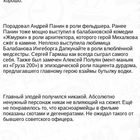
хорошо.
Порадовал Андрей Панин в роли фельдшера. Ранее
Панин тоже мощно выступил в балабановской комедии
«Жмурки» в роли архитектора, которого герой Михалкова
сжёг в камине. Неплохо выступила любимица
Балабанова Ингеборга Дапкунайте в роли влюблённой
медсестры. Сергeй Гармаш как всегда сыграл самого
себя. Также был замечен Алексей Полуян (мент-маньяк
из «Груза 200») в эпизодической роли пациента дурдома,
предлагавшего главному герою взаймы бутылку водки.
Главный злодей получился никакой. Абсолютно
ненужный персонаж никак не влияющий на сюжет. Ещё
не понравилось то, что красноармейцы в фильме
показаны скотами и дегенератами. Не ожидал такого от
бывшего советского офицера.