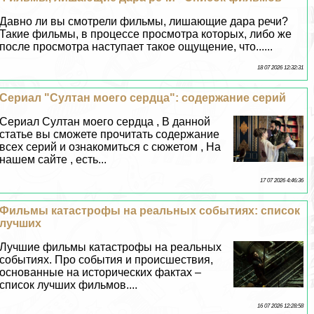
Давно ли вы смотрели фильмы, лишающие дара речи?
Такие фильмы, в процессе просмотра которых, либо же
после просмотра наступает такое ощущение, что......
18 07 2026 12:32:31
Сериал "Султан моего сердца": содержание серий
Сериал Султан моего сердца , В данной
статье вы сможете прочитать содержание
всех серий и ознакомиться с сюжетом , На
нашем сайте , есть...
17 07 2026 4:46:36
Фильмы катастрофы на реальных событиях: список
лучших
Лучшие фильмы катастрофы на реальных
событиях. Про события и происшествия,
основанные на исторических фактах –
список лучших фильмов....
16 07 2026 12:28:58