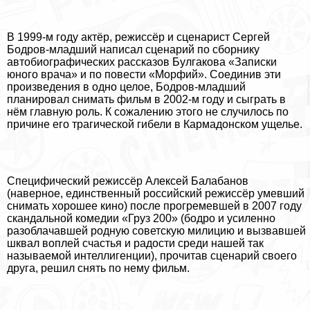
В 1999-м году актёр, режиссёр и сценарист Сергeй
Бодров-младший написал сценарий по сборнику
автобиографических рассказов Булгакова «Записки
юного врача» и по повести «Морфий». Соединив эти
произведения в одно целое, Бодров-младший
планировал снимать фильм в 2002-м году и сыграть в
нём главную роль. К сожалению этого не случилось по
причине его трагической гибели в Кармадонском ущелье.
Специфический режиссёр Алексей Балабанов
(наверное, единственный российский режиссёр умевший
снимать хорошее кино) после прогремевшей в 2007 году
скандальной комедии «Груз 200» (бодро и усиленно
разоблачавшей родную советскую милицию и вызвавшей
шквал воплей счастья и радости среди нашей так
называемой интеллигенции), прочитав сценарий своего
друга, решил снять по нему фильм.