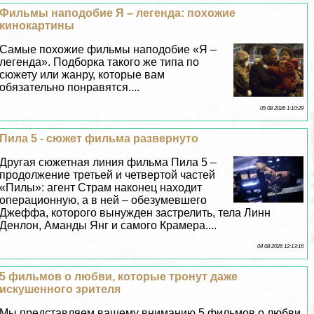
Фильмы наподобие Я – легенда: похожие
кинокартины
Самые похожие фильмы наподобие «Я –
легенда». Подборка такого же типа по
сюжету или жанру, которые вам
обязательно понравятся....
05 08 2026 1:10:29
Пила 5 - сюжет фильма развернуто
Другая сюжетная линия фильма Пила 5 –
продолжение третьей и четвертой частей
«Пилы»: агент Страм наконец находит
операционную, а в ней – обезумевшего
Джеффа, которого вынужден застрелить, тела Линн
Денлон, Амaнды Янг и самого Крамера....
04 08 2026 12:13:16
5 фильмов о любви, которые тронут даже
искушенного зрителя
Мы представляем вашему вниманию 5 фильмов о любви