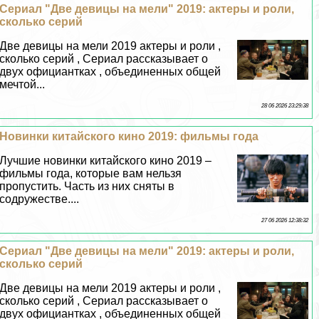
Сериал "Две дeвицы на мели" 2019: актеры и роли,
сколько серий
Две дeвицы на мели 2019 актеры и роли ,
сколько серий , Сериал рассказывает о
двух официантках , объединенных общей
мечтой...
28 06 2026 23:29:38
Новинки китайского кино 2019: фильмы года
Лучшие новинки китайского кино 2019 –
фильмы года, которые вам нельзя
пропустить. Часть из них сняты в
содружестве....
27 06 2026 12:38:32
Сериал "Две дeвицы на мели" 2019: актеры и роли,
сколько серий
Две дeвицы на мели 2019 актеры и роли ,
сколько серий , Сериал рассказывает о
двух официантках , объединенных общей