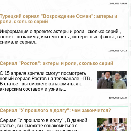
13 06 2026 7:59:56
Турецкий сериал "Возрождение Осман": актеры и
роли, сколько серий
Информация о проекте: актеры и роли , сколько серий ,
сюжет , по каким дням смотреть , интересные факты , где
снимали сериал...
12 06 2026 7:27:13
Сериал "Ростов": актеры и роли, сколько серий
C 15 апреля зрители смогут посмотреть
новый сериал Ростов на телеканале НТВ ,
В статье , вы сможете ознакомиться с
актерским составом и узнать...
11 06 2026 0:21:35
Сериал "У прошлого в долгу": чем закончится?
Сериал "У прошлого в долгу" , В данной
статье , вы сможете ознакомиться с
информацией о том , как закончится