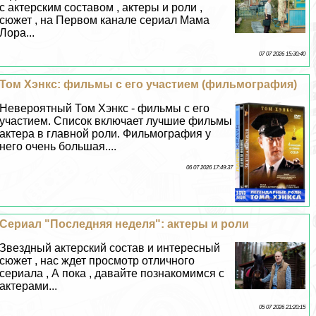
с актерским составом , актеры и роли ,
сюжет , на Первом канале сериал Мама
Лора...
07 07 2026 15:30:40
Том Хэнкс: фильмы с его участием (фильмография)
Невероятный Том Хэнкс - фильмы с его
участием. Список включает лучшие фильмы
актера в главной роли. Фильмография у
него очень большая....
06 07 2026 17:49:37
Сериал "Последняя неделя": актеры и роли
Звездный актерский состав и интересный
сюжет , нас ждет просмотр отличного
сериала , А пока , давайте познакомимся с
актерами...
05 07 2026 21:20:15