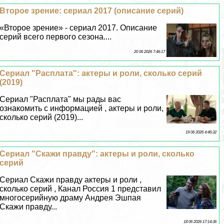
Второе зрение: сериал 2017 (описание серий)
«Второе зрение» - сериал 2017. Описание
серий всего первого сезона....
20 06 2026 7:46:17
Сериал "Расплата": актеры и роли, сколько серий
(2019)
Сериал "Расплата" мы рады вас
ознакомить с информацией , актеры и роли,
сколько серий (2019)...
19 06 2026 4:46:32
Сериал "Скажи правду": актеры и роли, сколько
серий
Сериал Скажи правду актеры и роли ,
сколько серий , Канал Россия 1 представил
многосерийную драму Андрея Эшпая
Скажи правду...
18 06 2026 17:14:36