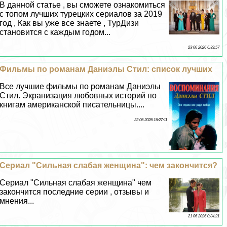
В данной статье , вы сможете ознакомиться
с топом лучших турецких сериалов за 2019
год , Как вы уже все знаете , ТурДизи
становится с каждым годом...
23 06 2026 6:39:57
Фильмы по романам Даниэлы Стил: список лучших
Все лучшие фильмы по романам Даниэлы
Стил. Экранизация любовных историй по
книгам американской писательницы....
22 06 2026 16:27:11
Сериал "Сильная слабая женщина": чем закончится?
Сериал "Сильная слабая женщина" чем
закончится последние серии , отзывы и
мнения...
21 06 2026 0:34:21