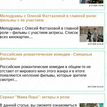
11 07 2026 7:52:46
Мелодрамы с Олесей Фаттаховой в главной роли:
фильмы с ее участием
Мелодрамы с Олесей Фаттаховой в главной
роли – фильмы с участием актрисы. Список
всех кинокартин....
10 07 2026 17:31:32
Российские романтические комедии - Смешные
фильмы
Российские романтические комедии в общем-то не
отстают от мирового кино этого жанра и в итоге
появляются неплохие фильмы, которые зрители
смотрят....
08 07 2026 19:13:10
Сериал "Мама Лора": актеры и роли
В данной статье, вы сможете ознакомиться