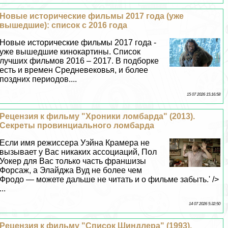
Новые исторические фильмы 2017 года (уже
вышедшие): список с 2016 года
Новые исторические фильмы 2017 года -
уже вышедшие кинокартины. Список
лучших фильмов 2016 – 2017. В подборке
есть и времен Средневековья, и более
поздних периодов....
15 07 2026 15:16:58
Рецензия к фильму "Хроники ломбарда" (2013).
Секреты провинциального ломбарда
Если имя режиссера Уэйна Крамера не
вызывает у Вас никаких ассоциаций, Пол
Уокер для Вас только часть франшизы
Форсаж, а Элайджа Вуд не более чем
Фродо — можете дальше не читать и о фильме забыть.' />
...
14 07 2026 5:32:50
Рецензия к фильму "Список Шиндлера" (1993).