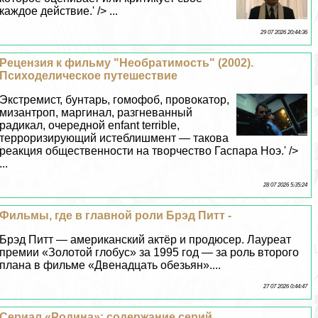
каждое действие.' /> ...
29 07 2026 20:44:36
Рецензия к фильму "Необратимость" (2002).
Психоделическое путешествие
Экстремист, бунтарь, гомофоб, провокатор,
мизантроп, маргинал, разгневанный
радикал, очередной enfant terrible,
терроризирующий истeблишмент — такова
реакция общественности на творчество Гаспара Ноэ.' />
...
28 07 2026 5:35:24
Фильмы, где в главной роли Брэд Питт -
Брэд Питт — американский актёр и продюсер. Лауреат
премии «Золотой глобус» за 1995 год — за роль второго
плана в фильме «Двенадцать обезьян»....
27 07 2026 0:44:47
Сериал «Родина»: содержание серий