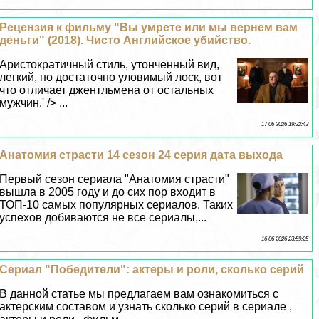
Рецензия к фильму "Вы умрете или мы вернем вам
деньги" (2018). Чисто Английское убийство.
Аристократичный стиль, утонченный вид,
легкий, но достаточно уловимый лоск, вот
что отличает джентльмена от остальных
мужчин.' /> ...
17 06 2026 19:32:43
Анатомия страсти 14 сезон 24 серия дата выхода
Первый сезон сериала "Анатомия страсти"
вышла в 2005 году и до сих пор входит в
ТОП-10 самых популярных сериалов. Таких
успехов добиваются не все сериалы,...
16 06 2026 23:59:25
Сериал "Победители": актеры и роли, сколько серий
В данной статье мы предлагаем вам ознакомиться с
актерским составом и узнать сколько серий в сериале ,