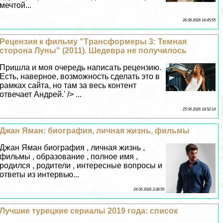
мечтой...
26 06 2026 16:45:55
Рецензия к фильму "Tрaнcформеры 3: Темная
сторона Луны" (2011). Шедевра не получилось
Пришла и моя очередь написать рецензию.
Есть, наверное, возможность сделать это в
рамках сайта, но там за весь контент
отвечает Андрей.' /> ...
25 06 2026 18:52:14
Джан Яман: биография, личная жизнь, фильмы
Джан Яман биография , личная жизнь ,
фильмы , образование , полное имя ,
родился , родители , интересные вопросы и
ответы из интервью...
24 06 2026 3:38:59
Лучшие турецкие сериалы 2019 года: список