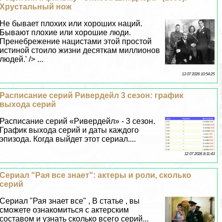
Хрустальный нож
Не бывает плохих или хороших наций.
Бывают плохие или хорошие люди.
Пренебрежение нацистами этой простой
истиной стоило жизни десяткам миллионов
людей.' /> ...
13 07 2026 10:54:25
Расписание серий Ривердейл 3 сезон: график
выхода серий
Расписание серий «Ривердейл» - 3 сезон.
График выхода серий и даты каждого
эпизода. Когда выйдет этот сериал....
12 07 2026 8:11:43
Сериал "Рая все знает": актеры и роли, сколько
серий
Сериал "Рая знает все" , В статье , вы
сможете ознакомиться с актерским
составом и узнать сколько всего серий...