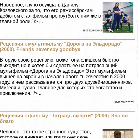
Наверное, глупо осуждать Данилу
Козловского за то, что его режиссёрским
дебютом стал фильм про футбол с ним же в
главной роли.' /> ...
31 07 2026 4:30:43
Рецензия к мультфильму "Дорога на Эльдорадо"
(2000). Friends never say goodbye
Вторую свою рецензию, может она слишком быстро
выходит, но я хотел бы сделать ее на потрясающий
мультфильм «Дорога на Эльдорадо» Этот мультфильм
вышел на экраны в начале нового тысячелетия в 2000
году, в нем рассказывается про двух друзей-мошенников,
Мигеля и Тулио, главное для которых это богатство и
приключения.' /> ...
30 07 2026 5:55:55
Рецензия к фильму "Тетрадь cмepти" (2006). Зло во
благо
Человек - это такое странное существо,
которое оценивает или критикует свое