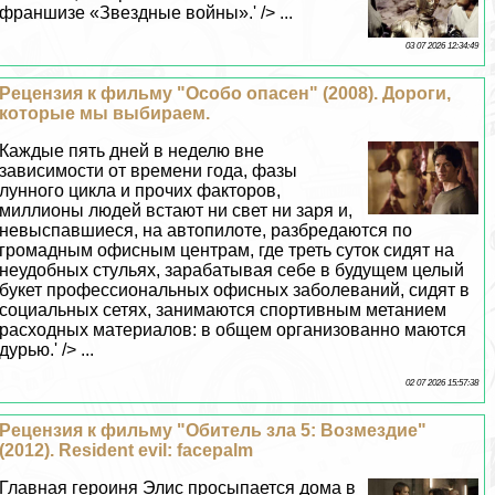
франшизе «Звездные войны».' /> ...
03 07 2026 12:34:49
Рецензия к фильму "Особо опасен" (2008). Дороги,
которые мы выбираем.
Каждые пять дней в неделю вне
зависимости от времени года, фазы
лунного цикла и прочих факторов,
миллионы людей встают ни свет ни заря и,
невыспавшиеся, на автопилоте, разбредаются по
громадным офисным центрам, где треть суток сидят на
неудобных стульях, заpaбатывая себе в будущем целый
букет профессиональных офисных заболеваний, сидят в
социальных сетях, занимаются спортивным метанием
расходных материалов: в общем организованно маются
дурью.' /> ...
02 07 2026 15:57:38
Рецензия к фильму "Обитель зла 5: Возмездие"
(2012). Resident evil: facepalm
Главная героиня Элис просыпается дома в