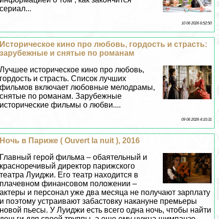
сериал...
10 06 2026 6:52:50
Историческое кино про любовь, гордость и страсть:
зарубежные и снятые по романам
Лучшее историческое кино про любовь,
гордость и страсть. Список лучших
фильмов включает любовные мелодрамы,
снятые по романам. Зарубежные
исторические фильмы о любви....
09 06 2026 4:10:31
Ночь в Париже ( Ouvert la nuit ), 2016
Главный герой фильма – обаятельный и
красноречивый директор парижского
театра Луиджи. Его театр находится в
плачевном финансовом положении –
актеры и персонал уже два месяца не получают зарплату
и поэтому устраивают забастовку накануне премьеры
новой пьесы. У Луиджи есть всего одна ночь, чтобы найти
деньги для своей труппы, а еще ему нужна шимпанзе.