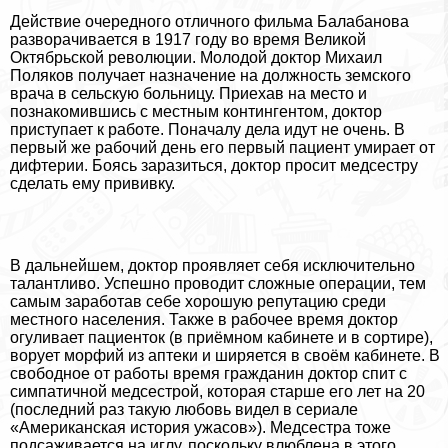
Действие очередного отличного фильма Балабанова
разворачивается в 1917 году во время Великой
Октябрьской революции. Молодой доктор Михаил
Поляков получает назначение на должность земского
врача в сельскую больницу. Приехав на место и
познакомившись с местным контингентом, доктор
приступает к работе. Поначалу дела идут не очень. В
первый же рабочий день его первый пациент умирает от
дифтерии. Боясь заразиться, доктор просит медсестру
сделать ему прививку.
В дальнейшем, доктор проявляет себя исключительно
талантливо. Успешно проводит сложные операции, тем
самым заработав себе хорошую репутацию среди
местного населения. Также в рабочее время доктор
огуливает пациенток (в приёмном кабинете и в сортире),
ворует морфий из аптеки и ширяется в своём кабинете. В
свободное от работы время гражданин доктор спит с
симпатичной медсестрой, которая старше его лет на 20
(последний раз такую любовь видел в сериале
«Американская история ужасов»). Медсестра тоже
подсаживается на иглу, поскольку влюблена в этого