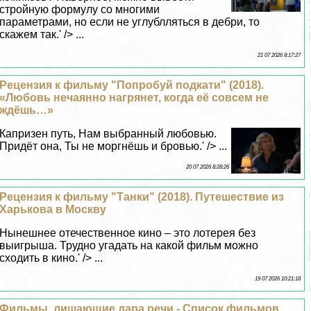
стройную формулу со многими
параметрами, но если не углублляться в дебри, то
скажем так.' /> ...
21 07 2026 8:17:27
Рецензия к фильму "Попробуй подкати" (2018).
«Любовь нечаянно нагрянет, когда её совсем не
ждёшь…»
Капризен путь, Нам выбранный любовью.
Придёт она, Ты не моргнёшь и бровью.' /> ...
20 07 2026 8:28:26
Рецензия к фильму "Танки" (2018). Путешествие из
Харькова в Москву
Нынешнее отечественное кино – это лотерея без
выигрыша. Трудно угадать на какой фильм можно
сходить в кино.' /> ...
19 07 2026 10:21:18
Фильмы, лишающие дара речи - Список фильмов