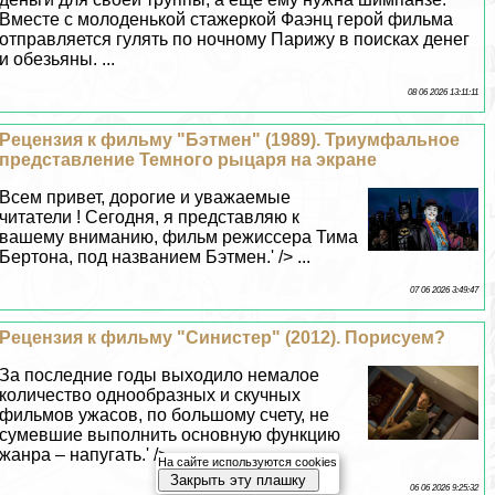
Вместе с молоденькой стажеркой Фаэнц герой фильма
отправляется гулять по ночному Парижу в поисках денег
и обезьяны. ...
08 06 2026 13:11:11
Рецензия к фильму "Бэтмен" (1989). Триумфальное
представление Темного рыцаря на экране
Всем привет, дорогие и уважаемые
читатели ! Сегодня, я представляю к
вашему вниманию, фильм режиссера Тима
Бертона, под названием Бэтмен.' /> ...
07 06 2026 3:49:47
Рецензия к фильму "Синистер" (2012). Порисуем?
За последние годы выходило немалое
количество однообразных и скучных
фильмов ужасов, по большому счету, не
сумевшие выполнить основную функцию
жанра – напугать.' /> ...
На сайте используются cookies
Закрыть эту плашку
06 06 2026 9:25:32