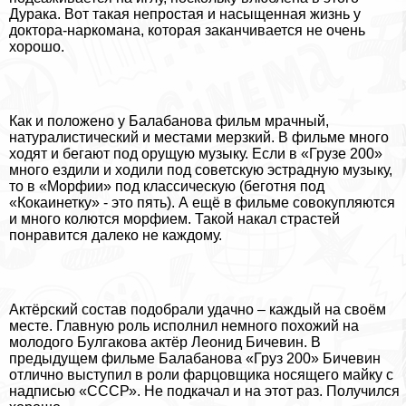
Дypaка. Вот такая непростая и насыщенная жизнь у
доктора-наркомана, которая заканчивается не очень
хорошо.
Как и положено у Балабанова фильм мрачный,
натуралистический и местами мерзкий. В фильме много
ходят и бегают под орущую музыку. Если в «Грузе 200»
много ездили и ходили под советскую эстрадную музыку,
то в «Морфии» под классическую (беготня под
«Кокаинетку» - это пять). А ещё в фильме совокупляются
и много колются морфием. Такой накал страстей
понравится далеко не каждому.
Актёрский состав подобрали удачно – каждый на своём
месте. Главную роль исполнил немного похожий на
молодого Булгакова актёр Леонид Бичевин. В
предыдущем фильме Балабанова «Груз 200» Бичевин
отлично выступил в роли фарцовщика носящего майку с
надписью «СССР». Не подкачал и на этот раз. Получился