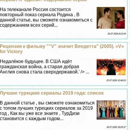
На телеканале Россия состоится
повторный показ сериала Родина , В
данной статье, вы сможете ознакомиться с
содержанием всех серий...
26 07 2026 8:21:54
Рецензия к фильму ""V" значит Вендетта" (2005). «V»
for Victory
Недалёкое будущее. В США идёт
гражданская война, а старая добрая
Англия снова стала сверхдержавой.' /> ...
25 07 2026 12:46:23
Лучшие турецкие сериалы 2019 года: список
В данной статье , вы сможете ознакомиться
с топом лучших турецких сериалов за 2019
год , Как вы уже все знаете , ТурДизи
становится с каждым годом...
24 07 2026 18:25:37