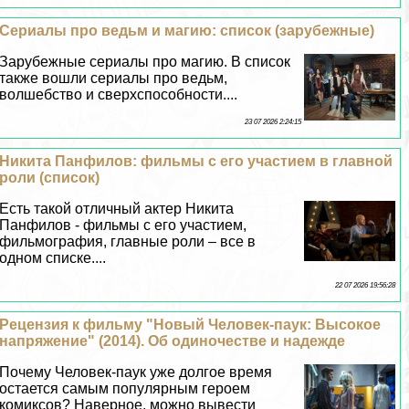
Сериалы про ведьм и магию: список (зарубежные)
Зарубежные сериалы про магию. В список
также вошли сериалы про ведьм,
волшебство и сверхспособности....
23 07 2026 2:24:15
Никита Панфилов: фильмы с его участием в главной
роли (список)
Есть такой отличный актер Никита
Панфилов - фильмы с его участием,
фильмография, главные роли – все в
одном списке....
22 07 2026 19:56:28
Рецензия к фильму "Новый Человек-паук: Высокое
напряжение" (2014). Об одиночестве и надежде
Почему Человек-паук уже долгое время
остается самым популярным героем
комиксов? Наверное, можно вывести