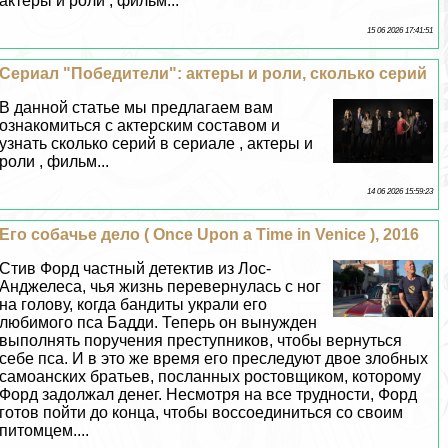
актеры и роли , фильм...
15 06 2026 17:41:51
Сериал "Победители": актеры и роли, сколько серий
В данной статье мы предлагаем вам
ознакомиться с актерским составом и
узнать сколько серий в сериале , актеры и
роли , фильм...
14 06 2026 15:59:23
Его собачье дело ( Once Upon a Time in Venice ), 2016
Стив Форд частный детектив из Лос-
Анджелеса, чья жизнь перевернулась с ног
на голову, когда бандиты украли его
любимого пса Бадди. Теперь он вынужден
выполнять поручения преступников, чтобы вернуться
себе пса. И в это же время его преследуют двое злобных
самоанских братьев, посланных ростовщиком, которому
Форд задолжал денег. Несмотря на все трудности, Форд
готов пойти до конца, чтобы воссоединиться со своим
питомцем....