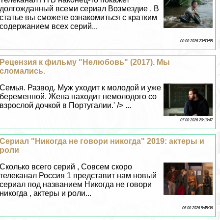
долгожданный всеми сериал Возмездие , В
статье вы сможете ознакомиться с кратким
содержанием всех серий...
08 08 2026 23:53:55
Рецензия к фильму "Нелюбовь" (2017). Мы
сломались.
Семья. Развод. Муж уходит к молодой и уже
беременной. Жена находит немолодого со
взрослой дочкой в Португалии.' /> ...
07 08 2026 20:10:47
Сериал "Никогда не говори никогда" 2019: актеры и
роли
Сколько всего серий , Совсем скоро
телеканал Россия 1 представит нам новый
сериал под названием Никогда не говори
никогда , актеры и роли...
06 08 2026 5:45:36