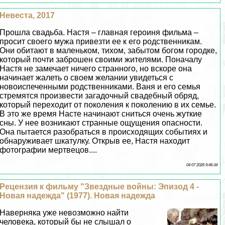
Невеста, 2017
Прошла свадьба. Настя – главная героиня фильма –
просит своего мужа привезти ее к его родственникам.
Они обитают в маленьком, тихом, забытом богом городке,
который почти заброшен своими жителями. Поначалу
Настя не замечает ничего странного, но вскоре она
начинает жалеть о своем желании увидеться с
новоиспеченными родственниками. Ваня и его семья
стремятся произвести загадочный свадебный обряд,
который переходит от поколения к поколению в их семье.
В это же время Насте начинают сниться очень жуткие
сны. У нее возникают странные ощущения опасности.
Она пытается разобраться в происходящих событиях и
обнаруживает шкатулку. Открыв ее, Настя находит
фотографии мертвецов....
04 07 2026 9:46:34
Рецензия к фильму "Звездные войны: Эпизод 4 -
Новая надежда" (1977). Новая надежда
Наверняка уже невозможно найти
человека, который бы не слышал о