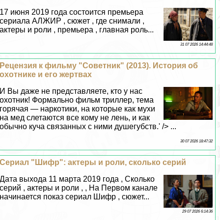
17 июня 2019 года состоится премьера
сериала АЛЖИР , сюжет , где снимали ,
актеры и роли , премьера , главная роль...
31 07 2026 14:44:48
Рецензия к фильму "Советник" (2013). История об
охотнике и его жертвах
И Вы даже не представляете, кто у нас
охотник! Формально фильм триллер, тема
горячая — наркотики, на которые как мухи
на мед слетаются все кому не лень, и как
обычно куча связанных с ними душегубств.' /> ...
30 07 2026 18:47:32
Сериал "Шифр": актеры и роли, сколько серий
Дата выхода 11 марта 2019 года , Сколько
серий , актеры и роли , , На Первом канале
начинается показ сериал Шифр , сюжет...
29 07 2026 6:14:36