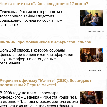
Чем закончится «Тайны следствия» 17 сезон?
Телеканал Россия повторяет показ
телесериала Тайны следствия ,
содержание последних серий , чем
закончится...
17 07 2026 12:54:49
Фильмы про мошенников и аферистов: список
Большой список, в котором собраны
фильмы про мошенников или аферистов,
крупные аферы и легендарные
ограбления....
16 07 2026 16:32:19
Рецензия к фильму "Мачете" (2010). Досаждают
политиканы? Берите мачете!
В 2008 году, во время просмотра
очередного «шедевра» Роберта Родригеза,
а именно «Планеты стpaxa», зрители имели
честь ознакомиться с трейлером фильма