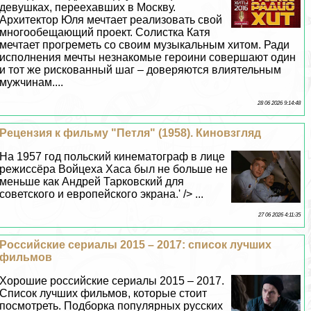
дeвyшках, переехавших в Москву.
Архитектор Юля мечтает реализовать свой
многообещающий проект. Солистка Катя
мечтает прогреметь со своим музыкальным хитом. Ради
исполнения мечты незнакомые героини совершают один
и тот же рискованный шаг – доверяются влиятельным
мужчинам....
28 06 2026 9:14:48
Рецензия к фильму "Петля" (1958). Киновзгляд
На 1957 год польский кинематограф в лице
режиссёра Войцеха Хаса был не больше не
меньше как Андрей Тарковский для
советского и европейского экрана.' /> ...
27 06 2026 4:11:35
Российские сериалы 2015 – 2017: список лучших
фильмов
Хорошие российские сериалы 2015 – 2017.
Список лучших фильмов, которые стоит
посмотреть. Подборка популярных русских