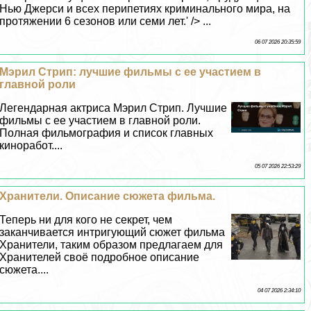
Нью Джерси и всех перипетиях криминального мира, на
протяжении 6 сезонов или семи лет.' /> ...
06 07 2026 20:35:59
Мэрил Стрип: лучшие фильмы с ее участием в
главной роли
Легендарная актриса Мэрил Стрип. Лучшие
фильмы с ее участием в главной роли.
Полная фильмография и список главных
киноработ....
05 07 2026 22:53:29
Хранители. Описание сюжета фильма.
Теперь ни для кого не секрет, чем
заканчивается интригующий сюжет фильма
Хранители, таким образом предлагаем для
Хранителей своё подробное описание
сюжета....
04 07 2026 2:34:10