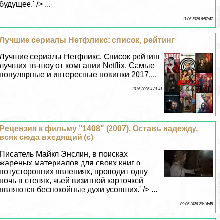
будущее.' /> ...
11 06 2026 6:57:47
Лучшие сериалы Нетфликс: список, рейтинг
Лучшие сериалы Нетфликс. Список рейтинг
лучших тв-шоу от компании Netflix. Самые
популярные и интересные новинки 2017....
10 06 2026 4:31:41
Рецензия к фильму "1408" (2007). Оставь надежду,
всяк сюда входящий (с)
Писатель Майкл Энслин, в поисках
жареных материалов для своих книг о
потусторонних явлениях, проводит одну
ночь в отелях, чьей визитной карточкой
являются беспокойные духи усопших.' /> ...
09 06 2026 20:14:45