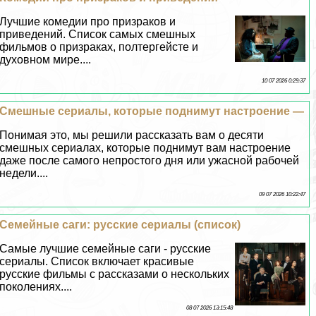
Лучшие комедии про призpaков и
приведений. Список самых смешных
фильмов о призpaках, полтергeйсте и
духовном мире....
10 07 2026 0:29:37
Смешные сериалы, которые поднимут настроение —
Понимая это, мы решили рассказать вам о десяти
смешных сериалах, которые поднимут вам настроение
даже после самого непростого дня или ужасной рабочей
недели....
09 07 2026 10:22:47
Семейные саги: русские сериалы (список)
Самые лучшие семейные саги - русские
сериалы. Список включает красивые
русские фильмы с рассказами о нескольких
поколениях....
08 07 2026 13:15:48