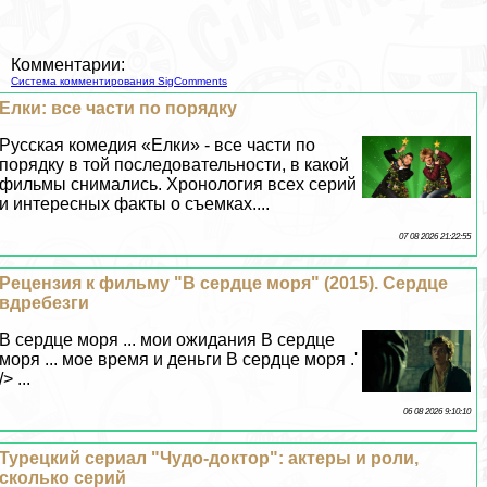
Комментарии:
Система комментирования SigComments
Елки: все части по порядку
Русская комедия «Елки» - все части по
порядку в той последовательности, в какой
фильмы снимались. Хронология всех серий
и интересных факты о съемках....
07 08 2026 21:22:55
Рецензия к фильму "В сердце моря" (2015). Сердце
вдребезги
В сердце моря ... мои ожидания В сердце
моря ... мое время и деньги В сердце моря .'
/> ...
06 08 2026 9:10:10
Турецкий сериал "Чудо-доктор": актеры и роли,
сколько серий