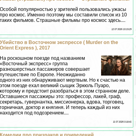
Особой популярностью у зрителей пользовались ужасы
про космос. Именно поэтому мы составили список из 10
таких фильмов. Страшные фильмы про космос здесь....
12 07 2026 10:19:29
Убийство в Восточном экспрессе ( Murder on the
Orient Express ), 2017
На роскошном поезде под названием
«Восточный экспресс» группа
разношерстных пассажиров совершает
путешествие по Европе. Неожиданно
одного из них обнаруживают мертвым. Но к счастью на
этом поезде ехал великий сыщик Эркюль Пуаро,
которому и предстоит разобраться в этом странном деле.
Оставшиеся пассажиры это: профессор, лакей, граф,
секретарь, гувернантка, миссионерка, вдова, торговец,
горничная, доктор и княгиня. И теперь каждый из них
находится под подозрением....
11 07 2026 0:18:41
Комедии про призpaков и приведений