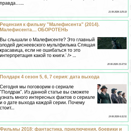
правда…...
21 06 2026 3:25:33
Рецензия к фильму "Малефисента" (2014).
Малефисента.... ОБОРОТЕНЬ
Вы слышали о Малефисенте? Это главный
злодей диснеевского мультфильма Спящая
красавица, если не ошибаться то это
интерпретация какой то книги.' /> ...
20 06 2026 15:37:51
Полдарк 4 сезон 5, 6, 7 серия: дата выхода
Сегодня мы поговорим о сериале
"Полдpaк". Из данной статье вы сможете
узнать много интересных фактов о сериале
и о дате выхода каждой серии. Почему
стоит...
19 06 2026 6:31:51
Фильмы 2018: фантастика, приключения, боевики и