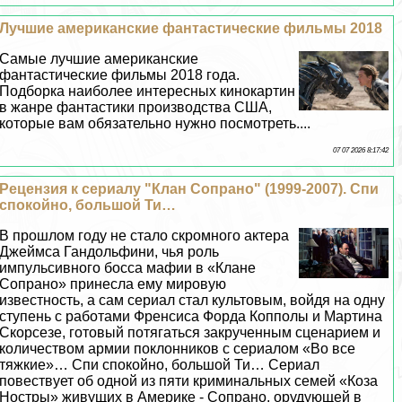
Лучшие американские фантастические фильмы 2018
Самые лучшие американские
фантастические фильмы 2018 года.
Подборка наиболее интересных кинокартин
в жанре фантастики производства США,
которые вам обязательно нужно посмотреть....
07 07 2026 8:17:42
Рецензия к сериалу "Клан Сопрано" (1999-2007). Спи
спокойно, большой Ти…
В прошлом году не стало скромного актера
Джеймса Гандольфини, чья роль
импульсивного босса мафии в «Клане
Сопрано» принесла ему мировую
известность, а сам сериал стал культовым, войдя на одну
ступень с работами Френсиса Форда Копполы и Мартина
Скорсезе, готовый потягаться закрученным сценарием и
количеством армии поклонников с сериалом «Во все
тяжкие»… Спи спокойно, большой Ти… Сериал
повествует об одной из пяти криминальных семей «Коза
Ностры» живущих в Америке - Сопрано, орудующей в