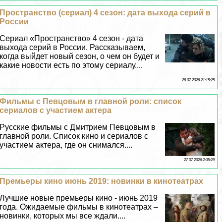
Прострaнcтво (сериал) 4 сезон: дата выхода серий в
России
Сериал «Прострaнcтво» 4 сезон - дата
выхода серий в России. Рассказываем,
когда выйдет новый сезон, о чем он будет и
какие новости есть по этому сериалу....
28 07 2026 21:15:25
Фильмы с Певцовым в главной роли: список
сериалов с участием актера
Русские фильмы с Дмитрием Певцовым в
главной роли. Список кино и сериалов с
участием актера, где он снимался....
27 07 2026 2:35:29
Премьеры кино июнь 2019: новинки в кинотеатрах
Лучшие новые премьеры кино - июнь 2019
года. Ожидаемые фильмы в кинотеатрах –
новинки, которых мы все ждали....