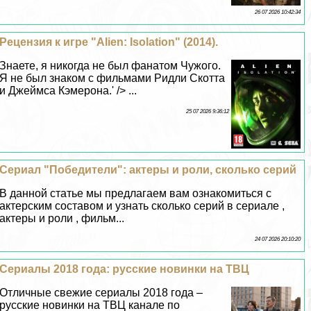
26 07 2026 10:42:34
Рецензия к игре "Alien: Isolation" (2014).
Знаете, я никогда не был фанатом Чужого.
Я не был знаком с фильмами Ридли Скотта
и Джеймса Кэмерона.' /> ...
25 07 2026 9:36:12
Сериал "Победители": актеры и роли, сколько серий
В данной статье мы предлагаем вам ознакомиться с
актерским составом и узнать сколько серий в сериале ,
актеры и роли , фильм...
24 07 2026 20:10:20
Сериалы 2018 года: русские новинки на ТВЦ
Отличные свежие сериалы 2018 года –
русские новинки на ТВЦ канале по