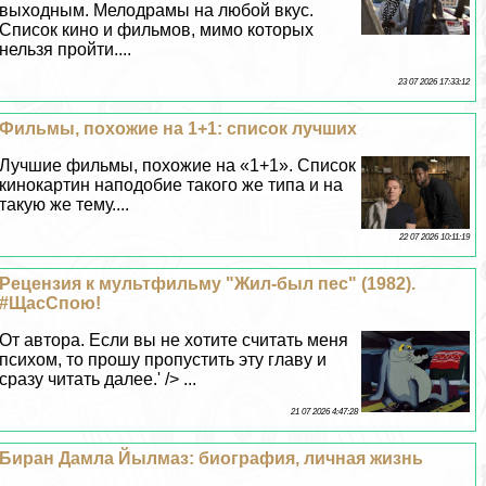
выходным. Мелодрамы на любой вкус.
Список кино и фильмов, мимо которых
нельзя пройти....
23 07 2026 17:33:12
Фильмы, похожие на 1+1: список лучших
Лучшие фильмы, похожие на «1+1». Список
кинокартин наподобие такого же типа и на
такую же тему....
22 07 2026 10:11:19
Рецензия к мультфильму "Жил-был пес" (1982).
#ЩасCпою!
От автора. Если вы не хотите считать меня
психом, то прошу пропустить эту главу и
сразу читать далее.' /> ...
21 07 2026 4:47:28
Биран Дамла Йылмаз: биография, личная жизнь