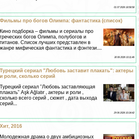
01 07 2026 18:58:58
Фильмы про богов Олимпа: фантастика (список)
Кино подборка – фильмы и сериалы про
греческих богов Олимпа, полубогов и
титанов. Список лучших представлен в
жанре мифическая фантастика и фэнтези....
30 06 2026 10:11:46
Турецкий сериал "Любовь заставит плакать": актеры
и роли, сколько серий
Турецкий сериал "Любовь заставляющая
плакать" Aşk Ağlatır , актеры и роли ,
сколько всего серий , сюжет , дата выхода
серий...
29 06 2026 10:34:42
Хит, 2016
Молодежная драма о двух амбициозных