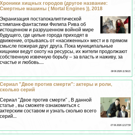
Хроники хищных городов (другое название:
Cмepтные машины ( Mortal Engines )), 2018
Экранизация постапокалиптической
стимпанк-фантастики Филипа Рива об
истощенном и разрушенном войной мире
будущего, где целые города приходят в
движение, отрываясь от «насиженных» мест и в прямом
смысле пожирая друг друга. Пока муниципальные
хищники ведут охоту на ресурсы, их жители продолжают
собственную извечную борьбу – за власть и наживу, за
счастье и любовь....
08 06 2026 11:58:21
Сериал "Двое против cмepти": актеры и роли,
сколько серий
Сериал "Двое против cмepти" , В данной
статье , вы сможете ознакомиться с
актерским составом и узнать сколько всего
серий...
07 06 2026 12:27:59