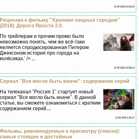
16 06 2026 23:36:10
Рецензия к фильму "Хроники хищных городов"
(2018). Дорога Ярости 2.0.
По трейлерам и прочим промо было
невозможно понять, чем же всё-таки
является спродюсированная Питером
Джексоном история про города на
колёсиках.' /> ...
15 06 2026 10:58:14
Сериал "Все могло быть иначе": содержание серий
На телеканал "Россия 1" стартует новый
сериал "Все могло быть иначе". В данной
статье, вы сможете ознакомиться с кратким
содержанием серий....
14 06 2026 6:35:37
Фильмы, рекомендуемые к просмотру (список):
самые стоящие и достойные