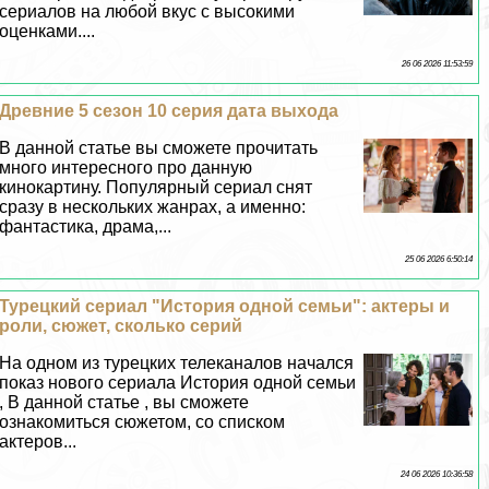
сериалов на любой вкус с высокими
оценками....
26 06 2026 11:53:59
Древние 5 сезон 10 серия дата выхода
В данной статье вы сможете прочитать
много интересного про данную
кинокартину. Популярный сериал снят
сразу в нескольких жанрах, а именно:
фантастика, драма,...
25 06 2026 6:50:14
Турецкий сериал "История одной семьи": актеры и
роли, сюжет, сколько серий
На одном из турецких телеканалов начался
показ нового сериала История одной семьи
, В данной статье , вы сможете
ознакомиться сюжетом, со списком
актеров...
24 06 2026 10:36:58