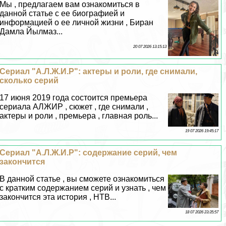
Мы , предлагаем вам ознакомиться в
данной статье с ее биографией и
информацией о ее личной жизни , Биран
Дамла Йылмаз...
20 07 2026 13:15:13
Сериал "А.Л.Ж.И.Р": актеры и роли, где снимали,
сколько серий
17 июня 2019 года состоится премьера
сериала АЛЖИР , сюжет , где снимали ,
актеры и роли , премьера , главная роль...
19 07 2026 19:45:17
Сериал "А.Л.Ж.И.Р": содержание серий, чем
закончится
В данной статье , вы сможете ознакомиться
с кратким содержанием серий и узнать , чем
закончится эта история , НТВ...
18 07 2026 23:35:57