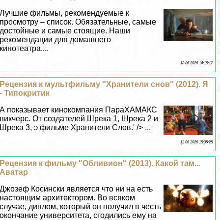
Лучшие фильмы, рекомендуемые к
просмотру – список. Обязательные, самые
достойные и самые стоящие. Наши
рекомендации для домашнего
кинотеатра....
13 06 2026 14:15:17
Рецензия к мультфильму "Хранители снов" (2012). Я
- Типокритик
А показывает кинокомпания ПараХАМАКС
пикчерс. От создателей Шрека 1, Шрека 2 и
Шрека 3, э фильме Хранители Слов.' /> ...
12 06 2026 15:35:25
Рецензия к фильму "Обливион" (2013). Какой там...
Аватар
Джозеф Косински является что ни на есть
настоящим архитектором. Во всяком
случае, диплом, который он получил в честь
окончание университета, сгодились ему на