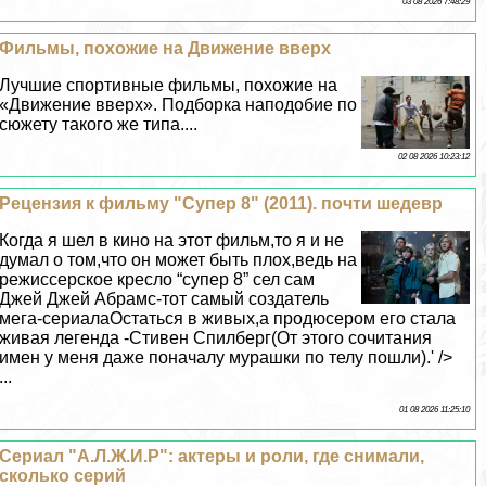
03 08 2026 7:48:29
Фильмы, похожие на Движение вверх
Лучшие спортивные фильмы, похожие на
«Движение вверх». Подборка наподобие по
сюжету такого же типа....
02 08 2026 10:23:12
Рецензия к фильму "Супер 8" (2011). почти шедевр
Когда я шел в кино на этот фильм,то я и не
думал о том,что он может быть плох,ведь на
режиссерское кресло “супер 8” сел сам
Джей Джей Абрамс-тот самый создатель
мега-сериалаОстаться в живых,а продюсером его стала
живая легенда -Стивен Спилберг(От этого сочитания
имен у меня даже поначалу мурашки по телу пошли).' />
...
01 08 2026 11:25:10
Сериал "А.Л.Ж.И.Р": актеры и роли, где снимали,
сколько серий