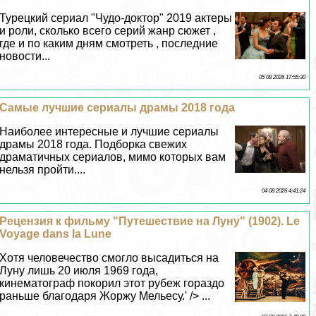
Турецкий сериал "Чудо-доктор" 2019 актеры
и роли, сколько всего серий жанр сюжет ,
где и по каким дням смотреть , последние
новости...
05 08 2026 17:55:30
Самые лучшие сериалы драмы 2018 года
Наиболее интересные и лучшие сериалы
драмы 2018 года. Подборка свежих
драматичных сериалов, мимо которых вам
нельзя пройти....
04 08 2026 4:41:24
Рецензия к фильму "Путешествие на Луну" (1902). Le
Voyage dans la Lune
Хотя человечество смогло высадиться на
Луну лишь 20 июля 1969 года,
кинематограф покорил этот рубеж гораздо
раньше благодаря Жоржу Мельесу.' /> ...