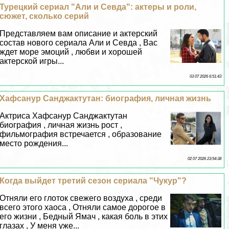
Турецкий сериал "Али и Севда": актеры и роли,
сюжет, сколько серий
Представляем вам описание и актерский
состав нового сериала Али и Севда , Вас
ждет море эмоций , любви и хорошей
актерской игры...
03 07 2026 6:51:43
Хафсанур Санджактутан: биография, личная жизнь
Актриса Хафсанур Санджактутан
биография , личная жизнь рост ,
фильмография встречается , образование
место рождения...
02 07 2026 23:54:38
Когда выйдет третий сезон сериала "Чукур"?
Отняли его глоток свежего воздуха , среди
всего этого хаоса , Отняли самое дорогое в
его жизни , Бедный Ямач , какая боль в этих
глазах , У меня уже...