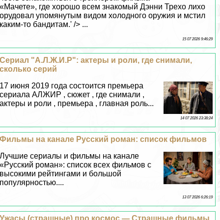
«Мачете», где хорошо всем знакомый Дэнни Трехо лихо
орудовал упомянутым видом холодного оружия и мстил
каким-то бандитам.' /> ...
15 07 2026 9:46:29
Сериал "А.Л.Ж.И.Р": актеры и роли, где снимали,
сколько серий
17 июня 2019 года состоится премьера
сериала АЛЖИР , сюжет , где снимали ,
актеры и роли , премьера , главная роль...
14 07 2026 23:38:24
Фильмы на канале Русский роман: список фильмов
Лучшие сериалы и фильмы на канале
«Русский роман»: список всех фильмов с
высокими рейтингами и большой
популярностью....
13 07 2026 6:26:19
Ужасы (страшные) про космос — Страшные фильмы