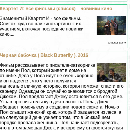
Квартет И: все фильмы (список) – новинки кино
Знаменитый Квартет И - все фильмы.
Список, куда вошли кинокартины с их
участием, включая последние новинки
кино....
23 06 2026 1:15:44
Черная бабочка ( Black Butterfly ), 2016
Фильм рассказывает о писателе-затворнике
по имени Пол, который живет в доме на
отшибе. Дела у Пола идут не очень хорошо,
и он надеется, что у него получится
написать отличную историю, которая поможет спасти его
карьеру. Однажды он случайно знакомится с бродягой
Джеком. Пол предлагает Джеку остановиться в его доме.
Узнав про писательскую деятельность Пола, Джек
обещает помочь ему в создании нового сюжета. Ночью
Пол слышит женский крик, который раздается из леса, а
на следующий день узнает о том, что в ближайшем
городке пропала женщина. Пол начинает подозревать,
что в этом замешан Джек, и вскоре ему откроется жуткая