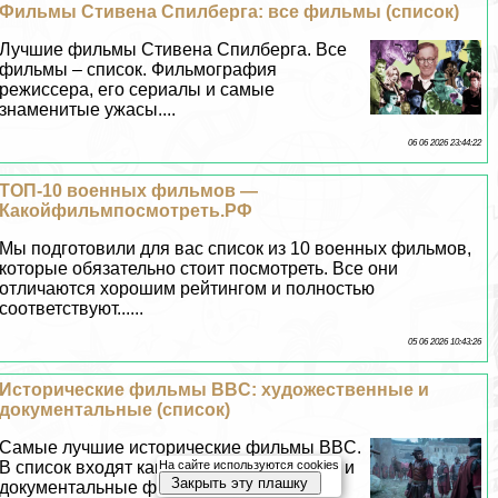
Фильмы Стивена Спилберга: все фильмы (список)
Лучшие фильмы Стивена Спилберга. Все
фильмы – список. Фильмография
режиссера, его сериалы и самые
знаменитые ужасы....
06 06 2026 23:44:22
ТОП-10 военных фильмов —
Какойфильмпосмотреть.РФ
Мы подготовили для вас список из 10 военных фильмов,
которые обязательно стоит посмотреть. Все они
отличаются хорошим рейтингом и полностью
соответствуют......
05 06 2026 10:43:26
Исторические фильмы BBC: художественные и
документальные (список)
Самые лучшие исторические фильмы BBC.
На сайте используются cookies
В список входят как художественные, так и
Закрыть эту плашку
документальные фильмы....