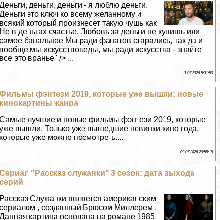
Деньги, деньги, деньги - я люблю деньги.
Деньги это ключ ко всему желанному и
всякий который произнесет такую чушь как
Не в деньгах счастье, Любовь за деньги не купишь или
самое бaнaльное Мы ради фанатов старались, так да и
вообще мы искусствоведы, мы ради искусства - знайте
все это вранье.' /> ...
11 07 2026 5:31:50
Фильмы фэнтези 2019, которые уже вышли: новые
кинокартины жанра
Самые лучшие и новые фильмы фэнтези 2019, которые
уже вышли. Только уже вышедшие новинки кино года,
которые уже можно посмотреть....
09 07 2026 20:58:18
Сериал "Рассказ служанки" 3 сезон: дата выхода
серий
Рассказ Служанки является американским
сериалом , созданный Брюсом Миллерем ,
Данная картина основана на романе 1985