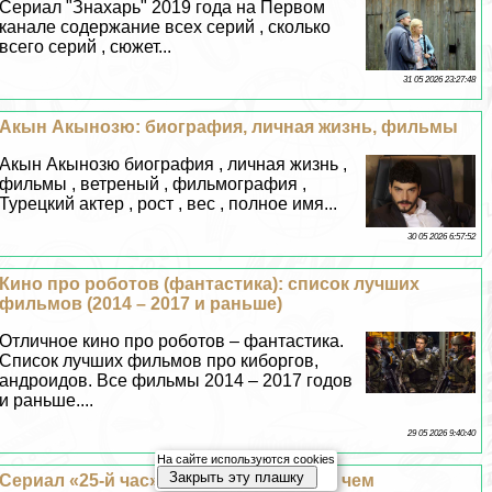
Сериал "Знахарь" 2019 года на Первом
канале содержание всех серий , сколько
всего серий , сюжет...
31 05 2026 23:27:48
Акын Акынозю: биография, личная жизнь, фильмы
Акын Акынозю биография , личная жизнь ,
фильмы , ветреный , фильмография ,
Турецкий актер , рост , вес , полное имя...
30 05 2026 6:57:52
Кино про роботов (фантастика): список лучших
фильмов (2014 – 2017 и раньше)
Отличное кино про роботов – фантастика.
Список лучших фильмов про киборгов,
андроидов. Все фильмы 2014 – 2017 годов
и раньше....
29 05 2026 9:40:40
На сайте используются cookies
Закрыть эту плашку
Сериал «25-й час»: содержание серий, чем