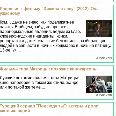
Рецензия к фильму "Хижина в лесу" (2012). Ода
ужасному
Кхм… даже не знаю, как поделикатнее
начать. В общем, забудьте про все
паранормальные явления, ведьм из блэр,
кловерфилдские инциденты, крики,
репортажи и даже техасские бензопилы, разбирающие
людей на запчасти в ночных кошмарах в ночь на пятницу,
13-ое.' /> ...
30 07 2026 9:46:40
Фильмы типа Матрицы: похожие кинокартины
Лучшие похожие фильмы типа Матрицы:
кино наподобие в таком же стиле, жанре
или по такой же теме....
29 07 2026 0:48:50
Турецкий сериал "Повсюду ты": актеры и роли,
сколько серий