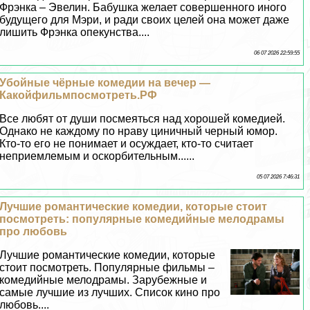
Фрэнка – Эвелин. Бабушка желает совершенного иного
будущего для Мэри, и ради своих целей она может даже
лишить Фрэнка опекунства....
06 07 2026 22:59:55
Убойные чёрные комедии на вечер —
Какойфильмпосмотреть.РФ
Все любят от души посмеяться над хорошей комедией.
Однако не каждому по нраву циничный черный юмор.
Кто-то его не понимает и осуждает, кто-то считает
неприемлемым и оскорбительным......
05 07 2026 7:46:31
Лучшие романтические комедии, которые стоит
посмотреть: популярные комедийные мелодрамы
про любовь
Лучшие романтические комедии, которые
стоит посмотреть. Популярные фильмы –
комедийные мелодрамы. Зарубежные и
самые лучшие из лучших. Список кино про
любовь....