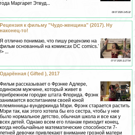
года Маргарет Этвуд...
08 07 2026 3:45:32
Рецензия к фильму "Чудо-женщина" (2017). Ну
наконец-то!
Я отлично понимаю, что пишу рецензию на
фильм основанный на комиксах DC comics.'
/> ...
07 07 2026 11:27:54
Одарённая ( Gifted ), 2017
Фильм рассказывает о Фрэнке Адлере,
одиноком мужчине, который живет в
прибрежном городке штата Флорида. Фрэнк
занимается воспитанием своей юной
племянницы-вундеркинда Мэри. Фрэнк старается растить
Мэри так, как этого хотела бы его сестра, чтобы у нее
было нормальное детство, обычная школа и все как у
всех детей. Однако всем его планам приходит конец,
когда необычайные математические способности 7-
летней дeвoчки привлекают внимание грозной матери