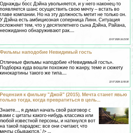
Однажды босс Дэйна увольняется, и у него наконец-то
появляется шанс осуществить свою мечту – встать во
главе компании. Но на эту должность метит не только он.
У Дэйна есть амбициозная соперница Линн. Ситуация
осложняет тем, что у десятилетнего сына Дэйна, Райана,
неожиданно обнаруживают paк....
23 07 2026 16:15:50
Фильмы наподобие Невидимый гость
Отличные фильмы наподобие «Невидимый гость».
Подборка куда вошли похожие по жанру, теме и сюжету
кинокартины такого же типа....
22 07 2026 11:50:30
Рецензия к фильму "Джой" (2015). Мечта станет явью
только тогда, когда превратиться в цель...
Знаете..., я думал начать свой разговор с
вами с цитаты какого-нибудь классика или
любой известной персоны, и наткнулся вот
на такой парадокс: все они считают, что
мечты сбываются.' /> ...