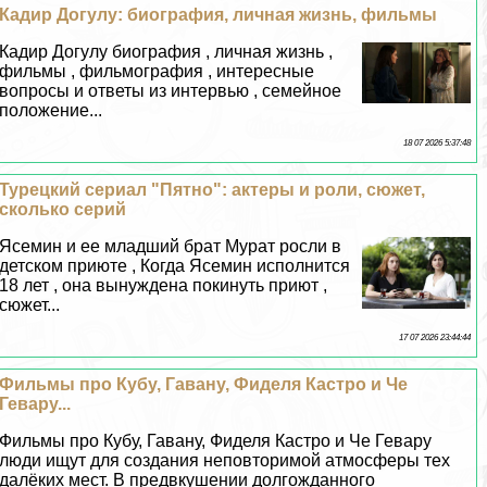
Кадир Догулу: биография, личная жизнь, фильмы
Кадир Догулу биография , личная жизнь ,
фильмы , фильмография , интересные
вопросы и ответы из интервью , семейное
положение...
18 07 2026 5:37:48
Турецкий сериал "Пятно": актеры и роли, сюжет,
сколько серий
Ясемин и ее младший брат Мурат росли в
детском приюте , Когда Ясемин исполнится
18 лет , она вынуждена покинуть приют ,
сюжет...
17 07 2026 23:44:44
Фильмы про Кубу, Гавану, Фиделя Кастро и Че
Гевару...
Фильмы про Кубу, Гавану, Фиделя Кастро и Че Гевару
люди ищут для создания неповторимой атмосферы тех
далёких мест. В предвкушении долгожданного