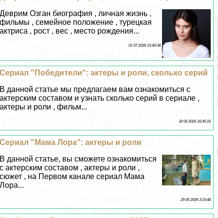
Деврим Озган биография , личная жизнь ,
фильмы , семейное положение , турецкая
актриса , рост , вес , место рождения...
01 07 2026 15:40:38
Сериал "Победители": актеры и роли, сколько серий
В данной статье мы предлагаем вам ознакомиться с
актерским составом и узнать сколько серий в сериале ,
актеры и роли , фильм...
30 06 2026 16:45:16
Сериал "Мама Лора": актеры и роли
В данной статье, вы сможете ознакомиться
с актерским составом , актеры и роли ,
сюжет , на Первом канале сериал Мама
Лора...
29 06 2026 3:15:48