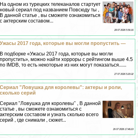
На одном из турецких телеканалов стартует
новый сериал под названием Повсюду ты ,
В данной статье , вы сможете ознакомиться
с актерским составом...
28 07 2026 5:56:16
Ужасы 2017 года, которые вы могли пропустить —
В подборке «Ужасы 2017 года, которые вы могли
пропустить», можно найти хорроры с рейтингом выше 4.5
по IMDB, то есть некоторые из них могут показаться......
27 07 2026 5:20:32
Сериал "Ловушка для королевы": актеры и роли,
сколько серий
Сериал "Ловушка для королевы" , В данной
статье , вы сможете ознакомиться с
актерским составом и узнать сколько всего
серий , где снимали , сюжет...
26 07 2026 17:46:23