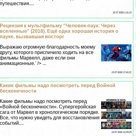
путешествия....
16 07 2026 1:31:15
Рецензия к мультфильму "Человек-паук: Через
вселенные" (2018). Ещё одна хорошая история о
пауке, вызвавшая восторг
Выражаю огромную благодарность моему
другу, которого приспичило ходить на все
фильмы Марвелл, даже если они
анимационные.' /> ...
15 07 2026 17:41:21
Какие фильмы надо посмотреть перед Войной
бесконечности
Какие фильмы надо посмотреть перед
«Войной бесконечности». Супергеройская
сага от Марвел в хронологическом порядке.
Все, что нужно увидеть для восстановления
событий....
14 07 2026 12:29:25