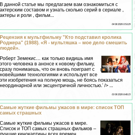
В данной статье мы предлагаем вам ознакомиться с
актерским составом и узнать сколько серий в сериале ,
актеры и роли , фильм...
04 08 2026 0:53:29
Рецензия к мультфильму "Кто подставил кролика
Роджера" (1988). «Я - мультяшка – мое дело смешить
людей».
Роберт Земекис… как только видишь имя
этого человека в анонсе к новому фильму,
сразу понимаешь, что он вновь поиграет с
новейшими технологиями и использует все
эти изобретения на полную мощь, не боясь показаться
неординарной или эксцентричной личностью.' /> ...
03 08 2026 8:48:15
Самые жуткие фильмы ужасов в мире: список ТОП
самых страшных
Самые жуткие фильмы ужасов в мире.
Список и ТОП самых страшных фильмов –
лучшие кинокартины всех времен....