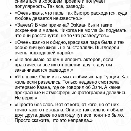
сниматься в хорошем проекте и получает
популярность. Так все, развод!»
«Очень жаль, что пары так быстро расходятся, куда
любовь девается неизвестно.»
«Зачем? В чем причина? ЭзКаан были такие
искренние и милые. Никогда не могла бы подумать,
что они расстанутся, не то что разведутся.»
«Очень жалко и обидно, красивая пара была и так
особо личную жизнь не выставляли. Выглядели
очень подходящей парой.»
«Не понимаю, зачем шиперить актеров, если
пpaктически все их отношения друг с другом
заканчиваются разводом.»
«Я в шоке. Одни из самых любимых пар Турции. Как
жаль если развелись. Только недавно смотрела
интервью Каана, где он говорил об Эзги. А какие
прекрасные и атмосферные фотографии делились.
Не верю.»
«Просто без слов. Вот от кого, от кого, но от них
точно такого не ждала. Они же так сильно любили
друг друга, даже по взгляду тут все понятно было.
Просто скажите, что это неправда.»