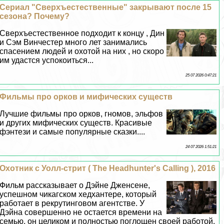
Сериал "Сверхъестественные" закрывают после 15
сезона? Почему?
Сверхъестественное подходит к концу , Дин
и Сэм Винчестер много лет занимались
спасением людей и охотой на них , но скоро
им удастся успокоиться...
25 07 2026 0:47:21
Фильмы про орков и мифических существ
Лучшие фильмы про орков, гномов, эльфов
и других мифических существ. Красивые
фэнтези и самые популярные сказки....
24 07 2026 1:51:21
Охотник с Уолл-стрит ( The Headhunter's Calling ), 2016
Фильм рассказывает о Дэйне Дженсене,
успешном чикагском хедхантере, который
работает в рекрутинговом агентстве. У
Дэйна совершенно не остается времени на
семью, он целиком и полностью поглощен своей работой.