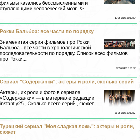
фильмы казались бессмысленными и
отупляющими человеческий мозг.' /> ...
13 06 2026 16:43:53
Рокки Бальбоа: все части по порядку
Знаменитая серия фильмов про Рокки
Бальбоа - все части в хронологической
последовательности по порядку. Список всех фильмов
про Рокки....
12 06 2026 3:26:37
Сериал "Содержанки": актеры и роли, сколько серий
Актеры , их роли и фото в сериале
«Содержанки» — в материале редакции
instantly25 , Сколько всего серий , сюжет...
11 06 2026 19:43:47
Турецкий сериал "Моя сладкая ложь": актеры и роли,
сюжет