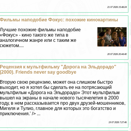
21 07 2026 15:48:24
Фильмы наподобие Фокус: похожие кинокартины
Лучшие похожие фильмы наподобие
«Фокус» - кино такого же типа в
аналогичном жанре или с таким же
сюжетом....
20 07 2026 20:44:40
Рецензия к мультфильму "Дорога на Эльдорадо"
(2000). Friends never say goodbye
Вторую свою рецензию, может она слишком быстро
выходит, но я хотел бы сделать ее на потрясающий
мультфильм «Дорога на Эльдорадо» Этот мультфильм
вышел на экраны в начале нового тысячелетия в 2000
году, в нем рассказывается про двух друзей-мошенников,
Мигеля и Тулио, главное для которых это богатство и
приключения.' /> ...
19 07 2026 7:27:46