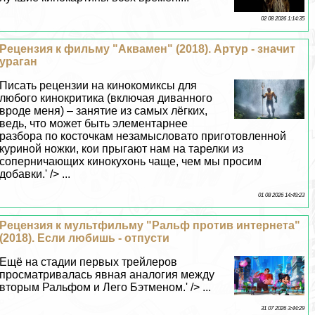
02 08 2026 1:14:35
Рецензия к фильму "Аквамен" (2018). Артур - значит
ураган
Писать рецензии на кинокомиксы для
любого кинокритика (включая диванного
вроде меня) – занятие из самых лёгких,
ведь, что может быть элементарнее
разбора по косточкам незамысловато приготовленной
куриной ножки, кои прыгают нам на тарелки из
соперничающих кинокухонь чаще, чем мы просим
добавки.' /> ...
01 08 2026 14:49:23
Рецензия к мультфильму "Ральф против интернета"
(2018). Если любишь - отпусти
Ещё на стадии первых трейлеров
просматривалась явная аналогия между
вторым Ральфом и Лего Бэтменом.' /> ...
31 07 2026 3:44:29