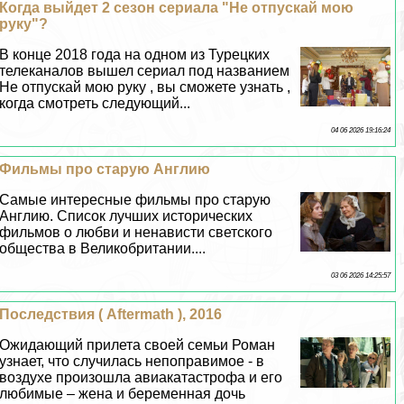
Когда выйдет 2 сезон сериала "Не отпускай мою
руку"?
В конце 2018 года на одном из Турецких
телеканалов вышел сериал под названием
Не отпускай мою руку , вы сможете узнать ,
когда смотреть следующий...
04 06 2026 19:16:24
Фильмы про старую Англию
Самые интересные фильмы про старую
Англию. Список лучших исторических
фильмов о любви и ненависти светского
общества в Великобритании....
03 06 2026 14:25:57
Последствия ( Aftermath ), 2016
Ожидающий прилета своей семьи Роман
узнает, что случилась непоправимое - в
воздухе произошла авиакатастрофа и его
любимые – жена и беременная дочь