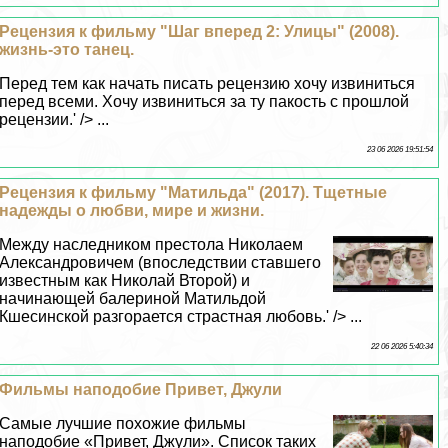
Рецензия к фильму "Шаг вперед 2: Улицы" (2008).
жизнь-это танец.
Перед тем как начать писать рецензию хочу извиниться
перед всеми. Хочу извиниться за ту пакость с прошлой
рецензии.' /> ...
23 06 2026 19:51:54
Рецензия к фильму "Матильда" (2017). Тщетные
надежды о любви, мире и жизни.
Между наследником престола Николаем
Александровичем (впоследствии ставшего
известным как Николай Второй) и
начинающей балериной Матильдой
Кшесинской разгорается страстная любовь.' /> ...
22 06 2026 5:40:34
Фильмы наподобие Привет, Джули
Самые лучшие похожие фильмы
наподобие «Привет, Джули». Список таких