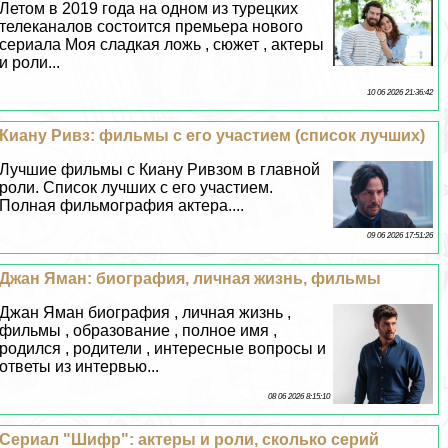
Летом в 2019 года на одном из турецких
телеканалов состоится премьера нового
сериала Моя сладкая ложь , сюжет , актеры
и роли...
10 06 2026 21:36:42
Киану Ривз: фильмы с его участием (список лучших)
Лучшие фильмы с Киану Ривзом в главной
роли. Список лучших с его участием.
Полная фильмография актера....
09 06 2026 17:51:26
Джан Яман: биография, личная жизнь, фильмы
Джан Яман биография , личная жизнь ,
фильмы , образование , полное имя ,
родился , родители , интересные вопросы и
ответы из интервью...
08 06 2026 8:15:10
Сериал "Шифр": актеры и роли, сколько серий