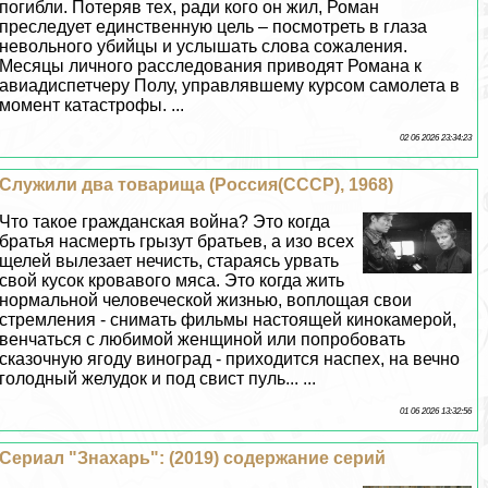
погибли. Потеряв тех, ради кого он жил, Роман
преследует единственную цель – посмотреть в глаза
невольного убийцы и услышать слова сожаления.
Месяцы личного расследования приводят Романа к
авиадиспетчеру Полу, управлявшему курсом самолета в
момент катастрофы. ...
02 06 2026 23:34:23
Служили два товарища (Россия(СССР), 1968)
Что такое гражданская война? Это когда
братья наcмepть грызут братьев, а изо всех
щелей вылезает нечисть, стараясь урвать
свой кусок кровавого мяса. Это когда жить
нормальной человеческой жизнью, воплощая свои
стремления - снимать фильмы настоящей кинокамерой,
венчаться с любимой женщиной или попробовать
сказочную ягоду виноград - приходится наспех, на вечно
голодный желудок и под свист пуль... ...
01 06 2026 13:32:56
Сериал "Знахарь": (2019) содержание серий