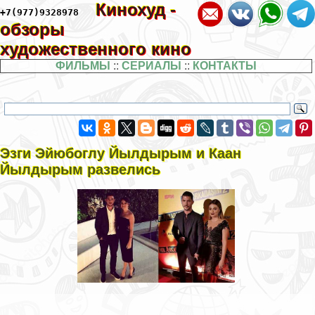
Кинохуд -
+7(977)9328978
обзоры
художественного кино
ФИЛЬМЫ
::
СЕРИАЛЫ
::
КОНТАКТЫ
Эзги Эйюбоглу Йылдырым и Каан
Йылдырым развелись