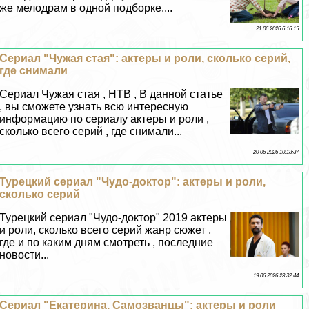
же мелодрам в одной подборке....
21 06 2026 6:16:15
Сериал "Чужая стая": актеры и роли, сколько серий,
где снимали
Сериал Чужая стая , НТВ , В данной статье
, вы сможете узнать всю интересную
информацию по сериалу актеры и роли ,
сколько всего серий , где снимали...
20 06 2026 10:18:37
Турецкий сериал "Чудо-доктор": актеры и роли,
сколько серий
Турецкий сериал "Чудо-доктор" 2019 актеры
и роли, сколько всего серий жанр сюжет ,
где и по каким дням смотреть , последние
новости...
19 06 2026 23:32:44
Сериал "Екатерина. Самозванцы": актеры и роли