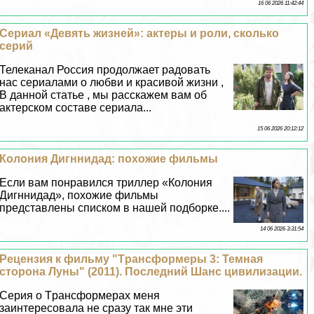
16 06 2026 11:42:44
Сериал «Девять жизней»: актеры и роли, сколько
серий
Телеканал Россия продолжает радовать
нас сериалами о любви и красивой жизни ,
В данной статье , мы расскажем вам об
актерском составе сериала...
15 06 2026 20:12:12
Колония Дигннидад: похожие фильмы
Если вам понравился триллер «Колония
Дигннидад», похожие фильмы
представлены списком в нашей подборке....
14 06 2026 3:31:54
Рецензия к фильму "Tрaнcформеры 3: Темная
сторона Луны" (2011). Последний Шанс цивилизации.
Серия о Tрaнcформерах меня
заинтересовала не сразу так мне эти