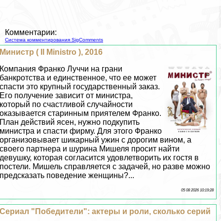
Комментарии:
Система комментирования SigComments
Министр ( Il Ministro ), 2016
Компания Франко Луччи на грани
банкротства и единственное, что ее может
спасти это крупный государственный заказ.
Его получение зависит от министра,
который по счастливой случайности
оказывается старинным приятелем Франко.
План действий ясен, нужно подкупить
министра и спасти фирму. Для этого Франко
организовывает шикарный ужин с дорогим вином, а
своего партнера и шурина Мишеля просит найти
дeвyшку, которая согласится удовлетворить их гостя в
постели. Мишель справляется с задачей, но разве можно
предсказать поведение женщины?...
05 08 2026 10:19:28
Сериал "Победители": актеры и роли, сколько серий