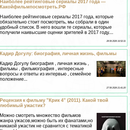
Наиболее рейтинговые сериалы 2017 года —
Какойфильмпосмотреть.РФ
Наиболее рейтинговые сериалы 2017 года, которые
обязательно стоит посмотреть, мы собрали в один
удобный список. В него вошли те сериалы, которые
получили наивысшие оценки зрителей в 2017 году....
28 06 2026 16:52:31
Кадир Догулу: биография, личная жизнь, фильмы
Кадир Догулу биография , личная жизнь ,
фильмы , фильмография , интересные
вопросы и ответы из интервью , семейное
положение...
27 06 2026 21:41:20
Рецензия к фильму "Крик 4" (2011). Какой твой
любимый ужастик?
Можно смотреть множество фильмов
жанра ужасов,можно быть их фанатами,но
никакой ужастик не сравнится с тематикой