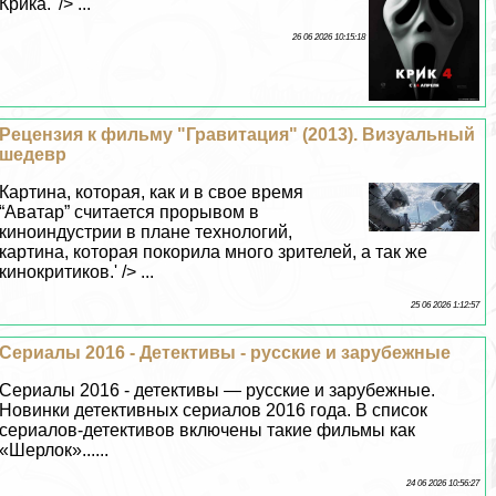
Крика.' /> ...
26 06 2026 10:15:18
Рецензия к фильму "Гравитация" (2013). Визуальный
шедевр
Картина, которая, как и в свое время
“Аватар” считается прорывом в
киноиндустрии в плане технологий,
картина, которая покорила много зрителей, а так же
кинокритиков.' /> ...
25 06 2026 1:12:57
Сериалы 2016 - Детективы - русские и зарубежные
Сериалы 2016 - детективы — русские и зарубежные.
Новинки детективных сериалов 2016 года. В список
сериалов-детективов включены такие фильмы как
«Шерлок»......
24 06 2026 10:56:27