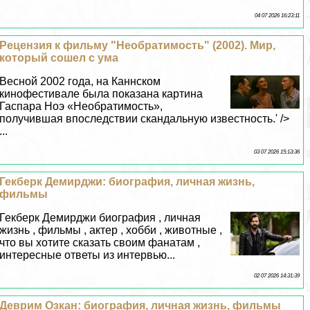
04 07 2026 16:23:11
Рецензия к фильму "Необратимость" (2002). Мир,
который сошел с ума
Весной 2002 года, на Каннском
кинофестивале была показана картина
Гаспара Ноэ «Необратимость»,
получившая впоследствии скандальную известность.' />
...
03 07 2026 15:13:36
Гекберк Демирджи: биография, личная жизнь,
фильмы
Гекберк Демирджи биография , личная
жизнь , фильмы , актер , хобби , животные ,
что вы хотите сказать своим фанатам ,
интересные ответы из интервью...
02 07 2026 14:31:39
Деврим Озкан: биография, личная жизнь, фильмы