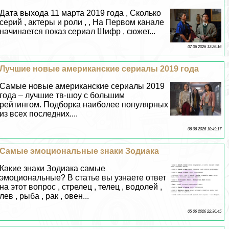
Дата выхода 11 марта 2019 года , Сколько
серий , актеры и роли , , На Первом канале
начинается показ сериал Шифр , сюжет...
07 06 2026 13:26:16
Лучшие новые американские сериалы 2019 года
Самые новые американские сериалы 2019
года – лучшие тв-шоу с большим
рейтингом. Подборка наиболее популярных
из всех последних....
06 06 2026 10:49:17
Самые эмоциональные знаки Зодиака
Какие знаки Зодиака самые
эмоциональные? В статье вы узнаете ответ
на этот вопрос , стрелец , телец , водолей ,
лев , рыба , paк , овен...
05 06 2026 22:36:45