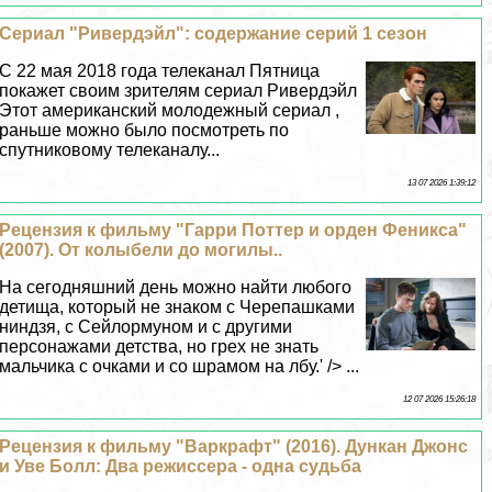
Сериал "Ривердэйл": содержание серий 1 сезон
С 22 мая 2018 года телеканал Пятница
покажет своим зрителям сериал Ривердэйл
Этот американский молодежный сериал ,
раньше можно было посмотреть по
спутниковому телеканалу...
13 07 2026 1:39:12
Рецензия к фильму "Гарри Поттер и орден Феникса"
(2007). От колыбели до могилы..
На сегодняшний день можно найти любого
детища, который не знаком с Черепашками
ниндзя, с Сейлормуном и с другими
персонажами детства, но грех не знать
мальчика с очками и со шрамом на лбу.' /> ...
12 07 2026 15:26:18
Рецензия к фильму "Варкрафт" (2016). Дункан Джонс
и Уве Болл: Два режиссера - одна судьба