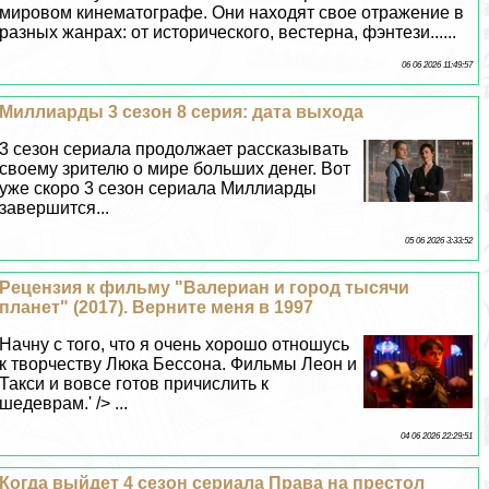
мировом кинематографе. Они находят свое отражение в
разных жанрах: от исторического, вестерна, фэнтези......
06 06 2026 11:49:57
Миллиарды 3 сезон 8 серия: дата выхода
3 сезон сериала продолжает рассказывать
своему зрителю о мире больших денег. Вот
уже скоро 3 сезон сериала Миллиарды
завершится...
05 06 2026 3:33:52
Рецензия к фильму "Валериан и город тысячи
планет" (2017). Верните меня в 1997
Начну с того, что я очень хорошо отношусь
к творчеству Люка Бессона. Фильмы Леон и
Такси и вовсе готов причислить к
шедеврам.' /> ...
04 06 2026 22:29:51
Когда выйдет 4 сезон сериала Права на престол