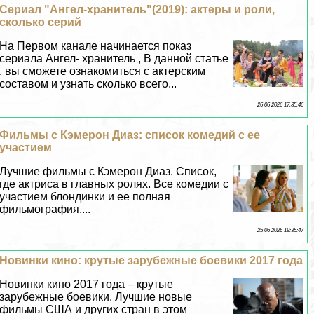
Сериал "Ангел-хранитель"(2019): актеры и роли,
сколько серий
На Первом канале начинается показ
сериала Ангел- хранитель , В данной статье
, вы сможете ознакомиться с актерским
составом и узнать сколько всего...
26 06 2026 17:35:46
Фильмы с Кэмерон Диаз: список комедий с ее
участием
Лучшие фильмы с Кэмерон Диаз. Список,
где актриса в главных ролях. Все комедии с
участием блондинки и ее полная
фильмография....
25 06 2026 19:35:47
Новинки кино: крутые зарубежные боевики 2017 года
Новинки кино 2017 года – крутые
зарубежные боевики. Лучшие новые
фильмы США и других стран в этом