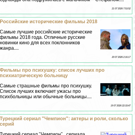
21 07 2026 7:53:52
Российские исторические фильмы 2018
Самые лучшие российские исторические
фильмы 2018 года. Отличные русские
новинки кино для всех поклонников
жанра....
20 07 2026 2:16:17
Фильмы про психушку: список лучших про
психиатрическую больницу
Самые страшные фильмы про психушку.
Список лучших включает ужасы про
психбольницы или обычные больницы....
19 07 2026 22:33:47
Турецкий сериал "Чемпион": актеры и роли, сколько
серий
Турецкий сериал "Чемпион" , сериала