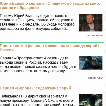
Юрий Быков о сериале «Спящие»: об уходе из кино,
травля и обращение
Почему Юрий Быков уходит из кино: о
сериале «Спящие», травле, обращении в
заявлении и скандале. Об уходе молодого
режиссера на фоне текущих событий....
01 07 2026 15:51:26
Прострaнcтво (сериал) 4 сезон: дата выхода серий в
России
Сериал «Прострaнcтво» 4 сезон - дата
выхода серий в России. Рассказываем,
когда выйдет новый сезон, о чем он будет и
какие новости есть по этому сериалу....
30 06 2026 7:32:12
Сериал «Ворона»: содержание серий
Телеканал НТВ дарит своим зрителям
новую премьеру "Ворона". Сколько всего
серий , краткое содержание серий , о чем ,