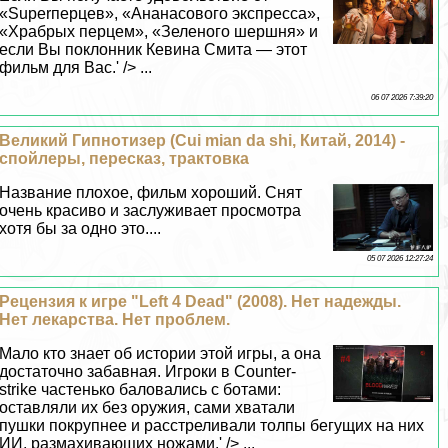
«Superперцев», «Ананасового экспресса»,
«Храбрых перцем», «Зеленого шершня» и
если Вы поклонник Кевина Смита — этот
фильм для Вас.' /> ...
06 07 2026 7:39:20
Великий Гипнотизер (Cui mian da shi, Китай, 2014) -
спойлеры, пересказ, тpaктовка
Название плохое, фильм хороший. Снят
очень красиво и заслуживает просмотра
хотя бы за одно это....
05 07 2026 12:27:24
Рецензия к игре "Left 4 Dead" (2008). Нет надежды.
Нет лекарства. Нет проблем.
Мало кто знает об истории этой игры, а она
достаточно забавная. Игроки в Counter-
strike частенько баловались с ботами:
оставляли их без оружия, сами хватали
пушки покрупнее и расстреливали толпы бегущих на них
ИИ, размахивающих ножами.' /> ...