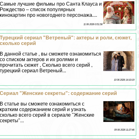
Самые лучшие фильмы про Санта Клауса и
Рождество – список популярных
кинокартин про новогоднего персонажа....
11 06 2026 0:51:58
Турецкий сериал "Ветреный": актеры и роли, сюжет,
сколько серий
В данной статье , вы сможете ознакомиться
со списком актеров и их ролями и
прочитать сюжет , Сколько всего серий ,
турецкий сериал Ветреный...
10 06 2026 14:10:19
Сериал "Женские секреты": содержание серий
В статье вы сможете ознакомиться с
кратким содержанием серий и узнать
сколько всего серий в сериале "Женские
секреты"...
09 06 2026 11:27:46