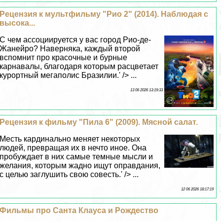
Рецензия к мультфильму "Рио 2" (2014). Наблюдая с
высока...
С чем ассоциируется у вас город Рио-де-
Жанейро? Наверняка, каждый второй
вспомнит про красочные и бурные
карнавалы, благодаря которым расцветает
курортный мегаполис Бразилии.' /> ...
13 06 2026 13:19:33
Рецензия к фильму "Пила 6" (2009). Мясной салат.
Месть кардинально меняет некоторых
людей, превращая их в нечто иное. Она
пробуждает в них самые темные мысли и
желания, которым жадно ищут оправдания,
с целью заглушить свою совесть.' /> ...
12 06 2026 18:17:19
Фильмы про Санта Клауса и Рождество