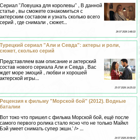
Сериал "Ловушка для королевы" , В данной
статье , вы сможете ознакомиться с
актерским составом и узнать сколько всего
серий , где снимали , сюжет...
26 07 2026 3:48:33
Турецкий сериал "Али и Севда": актеры и роли,
сюжет, сколько серий
Представляем вам описание и актерский
состав нового сериала Али и Севда , Вас
ждет море эмоций , любви и хорошей
актерской игры...
25 07 2026 14:25:33
Рецензия к фильму "Морской бой" (2012). Водные
баталии
Вот токо что пришел с фильма Морской бой, ещё после
самого первого ролика стало ясно что не только Майкл
Бэй умеет снимать супер экшн.' /> ...
24 07 2026 20:58:42