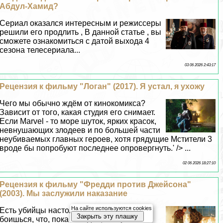
Абдул-Хамид?
Сериал оказался интересным и режиссеры
решили его продлить , В данной статье , вы
сможете ознакомиться с датой выхода 4
сезона телесериала...
03 06 2026 2:43:17
Рецензия к фильму "Логан" (2017). Я устал, я ухожу
Чего мы обычно ждём от кинокомикса?
Зависит от того, какая студия его снимает.
Если Marvel - то море шуток, ярких красок,
невнушающих злодеев и по большей части
неубиваемых главных героев, хотя грядущие Мстители 3
вроде бы попробуют последнее опровергнуть.' /> ...
02 06 2026 18:27:10
Рецензия к фильму "Фредди против Джейсона"
(2003). Мы заслужили наказание
На сайте используются cookies
Есть убийцы настолько забытые, но все
Закрыть эту плашку
боишься, что, пока не ждал, они уже