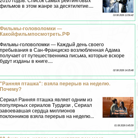
2010 годов. Список самых рейтинговых
фильмов в этом жанре за десятилетие....
03 08 2026 13:56:42
Фильмы-головоломки —
Какойфильмпосмотреть.РФ
Фильмы-головоломки — Каждый день своего
пребывания в Сан-Франциско возлюбленная Адама
получает от путешественника письма, которые вскоре
будут изданы в книге....
02 08 2026 14:35:48
"Ранняя пташка": взяла перерыв на неделю.
Почему?
Сериал Ранняя пташка являет одним из
популярных сериалов Турдизи , Сериал
завоевавшая сердца миллионов
поклонников взяла перерыв на неделю...
01 08 2026 0:45:59