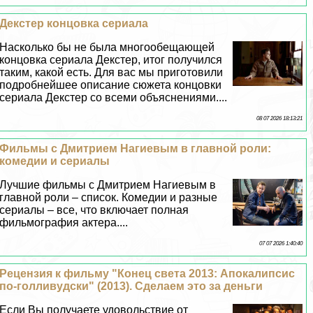
Декстер концовка сериала
Насколько бы не была многообещающей
концовка сериала Декстер, итог получился
таким, какой есть. Для вас мы приготовили
подробнейшее описание сюжета концовки
сериала Декстер со всеми объяснениями....
08 07 2026 18:13:21
Фильмы с Дмитрием Нагиевым в главной роли:
комедии и сериалы
Лучшие фильмы с Дмитрием Нагиевым в
главной роли – список. Комедии и разные
сериалы – все, что включает полная
фильмография актера....
07 07 2026 1:40:40
Рецензия к фильму "Конец света 2013: Апокалипсис
по-голливудски" (2013). Сделаем это за деньги
Если Вы получаете удовольствие от