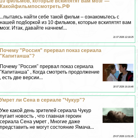
10 фильмов, которые вскипятят вам мозг —
Какойфильмпосмотреть.РФ
...пытаясь найти себе такой фильм – ознакомьтесь с
нашей подборкой из 10 фильмов, которые вскипятят вам
мозг. Итак, давайте начнем!...
31 07 2026 12:18:35
Почему "Россия" прервал показ сериала
"Капитанша"?
Почему "Россия" прервал показ сериала
"Капитанша" , Когда смотреть продолжение
, есть две версии...
30 07 2026 16:16:46
Умрет ли Сена в сериале "Чукур"?
Уже какой день зрителей сериала Чукур
пугает новость , что главная героин
сериала Сена умрет , Многие даже
представить не могут состояние Ямача...
29 07 2026 13:51:35