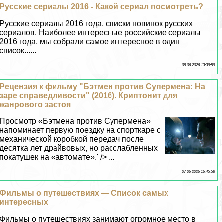
Русские сериалы 2016 - Какой сериал посмотреть?
Русские сериалы 2016 года, списки новинок русских
сериалов. Наиболее интересные российские сериалы
2016 года, мы собрали самое интересное в один
список......
08 06 2026 13:39:59
Рецензия к фильму "Бэтмен против Супермена: На
заре справедливости" (2016). Криптонит для
жанрового застоя
Просмотр «Бэтмена против Супермена»
напоминает первую поездку на спорткаре с
механической коробкой передач после
десятка лет драйвовых, но расслабленных
покатушек на «автомате».' /> ...
07 06 2026 16:45:58
Фильмы о путешествиях — Список самых
интересных
Фильмы о путешествиях занимают огромное место в