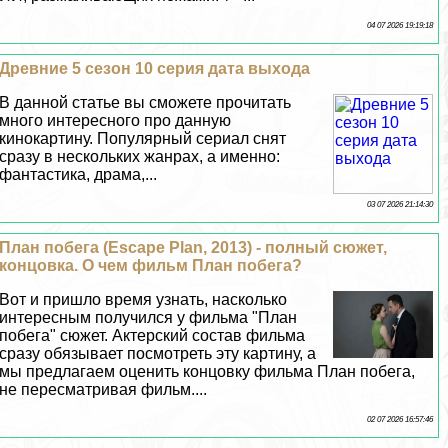
04 07 2026 19:19:18
Древние 5 сезон 10 серия дата выхода
В данной статье вы сможете прочитать
много интересного про данную
кинокартину. Популярный сериал снят
сразу в нескольких жанрах, а именно:
фантастика, драма,...
03 07 2026 21:14:30
План побега (Escape Plan, 2013) - полный сюжет,
концовка. О чем фильм План побега?
Вот и пришло время узнать, насколько
интересным получился у фильма "План
побега" сюжет. Актерский состав фильма
сразу обязывает посмотреть эту картину, а
мы предлагаем оценить концовку фильма План побега,
не пересматривая фильм....
02 07 2026 16:57:46