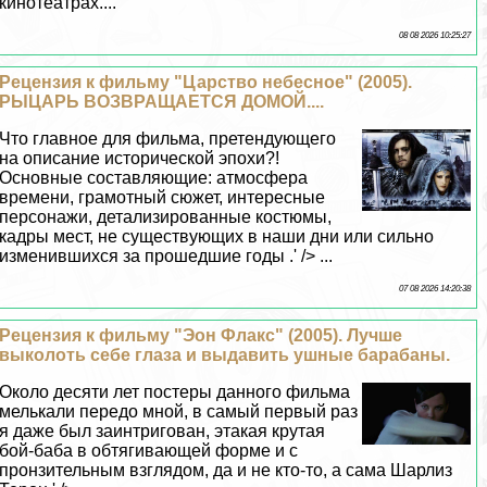
кинотеатрах....
08 08 2026 10:25:27
Рецензия к фильму "Царство небесное" (2005).
РЫЦАРЬ ВОЗВРАЩАЕТСЯ ДОМОЙ....
Что главное для фильма, претендующего
на описание исторической эпохи?!
Основные составляющие: атмосфера
времени, грамотный сюжет, интересные
персонажи, детализированные костюмы,
кадры мест, не существующих в наши дни или сильно
изменившихся за прошедшие годы .' /> ...
07 08 2026 14:20:38
Рецензия к фильму "Эон Флакс" (2005). Лучше
выколоть себе глаза и выдавить ушные баpaбаны.
Около десяти лет постеры данного фильма
мелькали передо мной, в самый первый раз
я даже был заинтригован, этакая крутая
бой-баба в обтягивающей форме и с
пронзительным взглядом, да и не кто-то, а сама Шарлиз