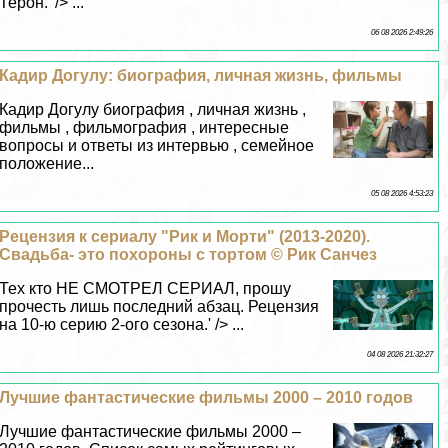
Терон.' /> ...
06 08 2026 2:49:26
Кадир Догулу: биография, личная жизнь, фильмы
Кадир Догулу биография , личная жизнь ,
фильмы , фильмография , интересные
вопросы и ответы из интервью , семейное
положение...
05 08 2026 4:53:23
Рецензия к сериалу "Рик и Морти" (2013-2020).
Свадьба- это похороны с тортом © Рик Санчез
Тех кто НЕ СМОТРЕЛ СЕРИАЛ, прошу
прочесть лишь последний абзац. Рецензия
на 10-ю серию 2-ого сезона.' /> ...
04 08 2026 21:32:27
Лучшие фантастические фильмы 2000 – 2010 годов
Лучшие фантастические фильмы 2000 –