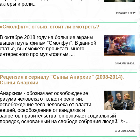
актеры и роли...
29 06 2026 2:32:15
«Смолфут»: отзыв, стоит ли смотреть?
В октябре 2018 году на большие экраны
вышел мультфильм "Смолфут". В данной
статье, вы сможете прочитать много
интересного про мультфильм. ...
28 06 2026 11:30:21
Рецензия к сериалу "Сыны Анархии" (2008-2014).
Сыны Анархии
Анархизм - обозначает освобождение
разума человека от власти религии,
освобождение тела человека от власти
вещей, освобождение от кандалов и
запретов правительства, он означает социальный
порядок, основанный на свободе собрания людей.' /> ...
27 06 2026 12:29:57