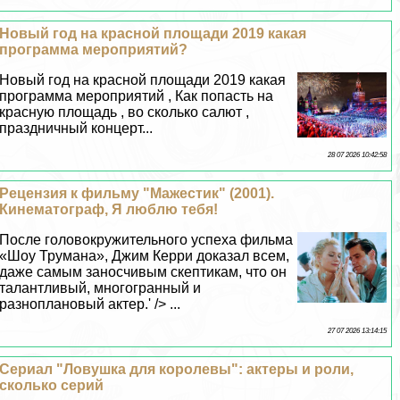
Новый год на красной площади 2019 какая
программа мероприятий?
Новый год на красной площади 2019 какая
программа мероприятий , Как попасть на
красную площадь , во сколько салют ,
праздничный концерт...
28 07 2026 10:42:58
Рецензия к фильму "Мажестик" (2001).
Кинематограф, Я люблю тебя!
После головокружительного успеха фильма
«Шоу Трумана», Джим Керри доказал всем,
даже самым заносчивым скептикам, что он
талантливый, многогранный и
разноплановый актер.' /> ...
27 07 2026 13:14:15
Сериал "Ловушка для королевы": актеры и роли,
сколько серий