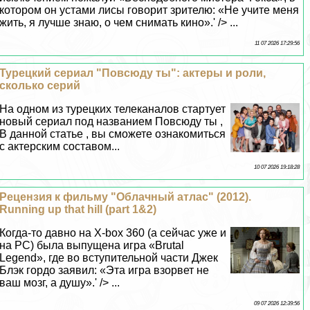
котором он устами лисы говорит зрителю: «Не учите меня
жить, я лучше знаю, о чем снимать кино».' /> ...
11 07 2026 17:29:56
Турецкий сериал "Повсюду ты": актеры и роли,
сколько серий
На одном из турецких телеканалов стартует
новый сериал под названием Повсюду ты ,
В данной статье , вы сможете ознакомиться
с актерским составом...
10 07 2026 19:18:28
Рецензия к фильму "Облачный атлас" (2012).
Running up that hill (part 1&2)
Когда-то давно на X-box 360 (а сейчас уже и
на PC) была выпущена игра «Brutal
Legend», где во вступительной части Джек
Блэк гордо заявил: «Эта игра взорвет не
ваш мозг, а душу».' /> ...
09 07 2026 12:39:56