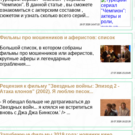
"Чемпион". В данной статье , вы сможете
ознакомиться с актерским составом ,
сюжетом и узнать сколько всего серий...
18 07 2026 14:47:33
Фильмы про мошенников и аферистов: список
Большой список, в котором собраны
фильмы про мошенников или аферистов,
крупные аферы и легендарные
ограбления....
17 07 2026 15:19:45
Рецензия к фильму "Звездные войны: Эпизод 2 -
Атака клонов" (2002). Я люблю песок...
- Я обещал больше не дотрагиваться до
Звездных войн... я клялся не встретиться
вновь с Джа Джа Бинксом.' /> ...
16 07 2026 16:22:39
Зарубежные фильмы 2019 года: новинки кино