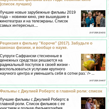
(список лучших)
Лучшие новые зарубежные фильмы 2019
года – новинки кино, уже вышедшие в
кинотеатрах и на телеэкраны. Список
самых интересных....
15 07 2026 22:43:51
Рецензия к фильму "Короче" (2017). Забудьте о
законах физики, и вообще о науке.
Супруги Сафрански стесненные в
денежных средствах решаются на
радикальный поступок в своей жизни -
воспользоваться услугами крупного
научного центра и уменьшить себя в сотни раз.' /> ...
14 07 2026 19:44:57
Фильмы с Джулией Робертс в главной роли: список
Лучшие фильмы с Джулией Робертс в
главной роли. Список фильмов с ее
участием и полная фильмография