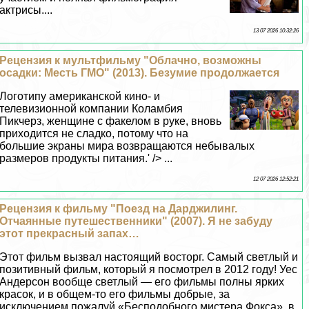
актрисы....
13 07 2026 10:32:26
Рецензия к мультфильму "Облачно, возможны
осадки: Месть ГМО" (2013). Безумие продолжается
Логотипу американской кино- и
телевизионной компании Коламбия
Пикчерз, женщине с факелом в руке, вновь
приходится не сладко, потому что на
большие экраны мира возвращаются небывалых
размеров продукты питания.' /> ...
12 07 2026 12:52:21
Рецензия к фильму "Поезд на Дарджилинг.
Отчаянные путешественники" (2007). Я не забуду
этот прекрасный запах…
Этот фильм вызвал настоящий восторг. Самый светлый и
позитивный фильм, который я посмотрел в 2012 году! Уес
Андерсон вообще светлый — его фильмы полны ярких
красок, и в общем-то его фильмы добрые, за
исключением пожалуй «Бесподобного мистера Фокса», в