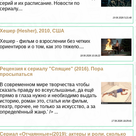
серий и их расписание. Новости по
сериалу....
19 06 2026 5:21:48
Хешер (Hesher), 2010, США
Хешер - фильм о взрослении без четких
ориентиров и о том, как это тяжело....
18 06 2026 10:36:22
Рецензия к сериалу "Спящие" (2016). Пора
просыпаться
В современном мире творчества чтобы
сказать правду во всеуслышанье, да ещё
прямо в глаза нужно и необходимо выдать
историю, роман это, статья или фильм,
театр, прочее, не только за искусство, а за
определённый жанр.' /> ...
17 06 2026 18:29:41
Сериал «Отчаянные»(2019): актеры и роли, сколько