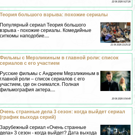
22 06 2026 9:27:26
Теория большого взрыва: похожие сериалы
Популярный сериал Теория большого
взрыва - похожие сериалы. Комедийные
ситкомы наподобие....
21 06 2026 23:25:32
Фильмы с Мерзликиным в главной роли: список
сериалов с его участием
Русские фильмы с Андреем Мерзликиным в
главной роли – список сериалов с его
участием, где он снимался. Полная
фильмография актера....
20 06 2026 0:54:49
Очень странные дела 3 сезон: когда выйдет сериал
(график выхода серий)
Зарубежный сериал «Очень странные
дела» 3 сезон - когда выйдет? Дата выхода