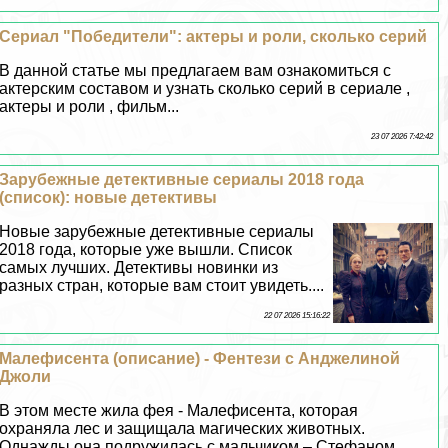
Сериал "Победители": актеры и роли, сколько серий
В данной статье мы предлагаем вам ознакомиться с
актерским составом и узнать сколько серий в сериале ,
актеры и роли , фильм...
23 07 2026 7:42:42
Зарубежные детективные сериалы 2018 года
(список): новые детективы
Новые зарубежные детективные сериалы
2018 года, которые уже вышли. Список
самых лучших. Детективы новинки из
разных стран, которые вам стоит увидеть....
22 07 2026 15:16:22
Малефисента (описание) - Фентези c Анджелиной
Джоли
В этом месте жила фея - Малефисента, которая
охраняла лес и защищала магических животных.
Однажды она подружилась с мальчиком – Стефаном....