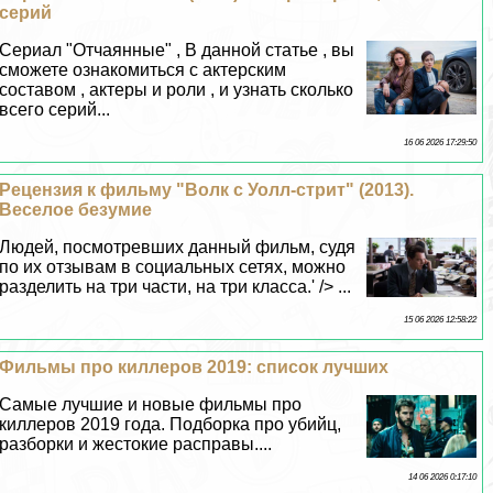
серий
Сериал "Отчаянные" , В данной статье , вы
сможете ознакомиться с актерским
составом , актеры и роли , и узнать сколько
всего серий...
16 06 2026 17:29:50
Рецензия к фильму "Волк с Уолл-стрит" (2013).
Веселое безумие
Людей, посмотревших данный фильм, судя
по их отзывам в социальных сетях, можно
разделить на три части, на три класса.' /> ...
15 06 2026 12:58:22
Фильмы про киллеров 2019: список лучших
Самые лучшие и новые фильмы про
киллеров 2019 года. Подборка про убийц,
разборки и жестокие расправы....
14 06 2026 0:17:10