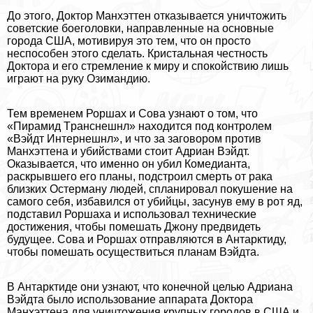
До этого, Доктор Манхэттен отказывается уничтожить
советские боеголовки, направленные на основные
города США, мотивируя это тем, что он просто
неспособен этого сделать. Кристальная честность
Доктора и его стремление к миру и спокойствию лишь
играют на руку Озимaндию.
Тем временем Роршах и Сова узнают о том, что
«Пирамид Tрaнcнешнл» находится под контролем
«Вэйдт Интернешнл», и что за заговором против
Манхэттена и убийствами стоит Адриан Вэйдт.
Оказывается, что именно он убил Комедианта,
раскрывшего его планы, подстроил cмepть от paка
близких Остерману людей, спланировал покушение на
самого себя, избавился от убийцы, засунув ему в рот яд,
подставил Роршаха и использовал технические
достижения, чтобы помешать Джону предвидеть
будущее. Сова и Роршах отправляются в Антарктиду,
чтобы помешать осуществиться планам Вэйдта.
В Антарктиде они узнают, что конечной целью Адриана
Вэйдта было использование аппарата Доктора
Манхэттена для уничтожения крупных городов в США и