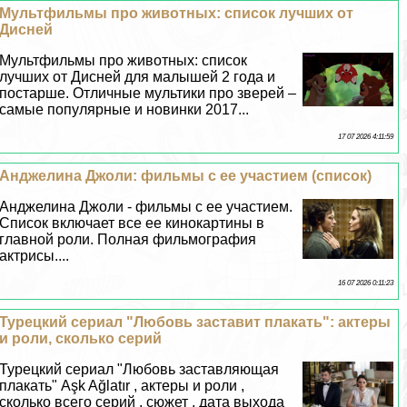
Мультфильмы про животных: список лучших от
Дисней
Мультфильмы про животных: список
лучших от Дисней для малышей 2 года и
постарше. Отличные мультики про зверей –
самые популярные и новинки 2017...
17 07 2026 4:11:59
Анджелина Джоли: фильмы с ее участием (список)
Анджелина Джоли - фильмы с ее участием.
Список включает все ее кинокартины в
главной роли. Полная фильмография
актрисы....
16 07 2026 0:11:23
Турецкий сериал "Любовь заставит плакать": актеры
и роли, сколько серий
Турецкий сериал "Любовь заставляющая
плакать" Aşk Ağlatır , актеры и роли ,
сколько всего серий , сюжет , дата выхода