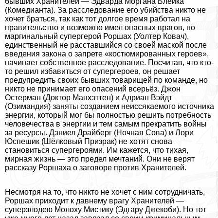
бывших Хранителей — Эдварда Моргана Блейка
(Комедианта). За расследование его убийства никто не
хочет браться, так как тот долгое время работал на
правительство и возможно имел опасных врагов, но
маргинальный супергерой Роршах (Уолтер Ковач),
единственный не расставшийся со своей маской после
введения закона о запрете «костюмированных героев»,
начинает собственное расследование. Посчитав, что кто-
то решил избавиться от супергероев, он решает
предупредить своих бывших товарищей по комaнде, но
никто не принимает его опасений всерьёз. Джон
Остерман (Доктор Манхэттен) и Адриан Вэйдт
(Озимaндия) заняты созданием неиссякаемого источника
энергии, который мог бы полностью решить потребность
человечества в энергии и тем самым прекратить войны
за ресурсы. Дэниел Драйберг (Ночная Сова) и Лори
Юспешик (Шёлковый Призpaк) не хотят снова
становиться супергероями. Им кажется, что тихая,
мирная жизнь — это предел мечтаний. Они не верят
рассказу Роршаха о заговоре против Хранителей.
Несмотря на то, что никто не хочет с ним сотрудничать,
Роршах приходит к давнему врагу Хранителей —
суперзлодею Молоху Мистику (Эдгару Джекоби). Но тот