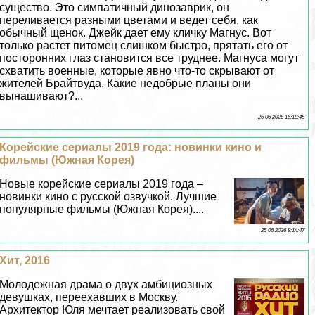
существо. Это симпатичный динозаврик, он
переливается разными цветами и ведет себя, как
обычный щенок. Джейк дает ему кличку Магнус. Вот
только растет питомец слишком быстро, прятать его от
посторонних глаз становится все труднее. Магнуса могут
схватить военные, которые явно что-то скрывают от
жителей Брайтвуда. Какие недобрые планы они
вынашивают?...
26 06 2026 16:18:45
Корейские сериалы 2019 года: новинки кино и
фильмы (Южная Корея)
Новые корейские сериалы 2019 года –
новинки кино с русской озвучкой. Лучшие
популярные фильмы (Южная Корея)....
25 06 2026 8:14:47
Хит, 2016
Молодежная драма о двух амбициозных
дeвyшках, переехавших в Москву.
Архитектор Юля мечтает реализовать свой