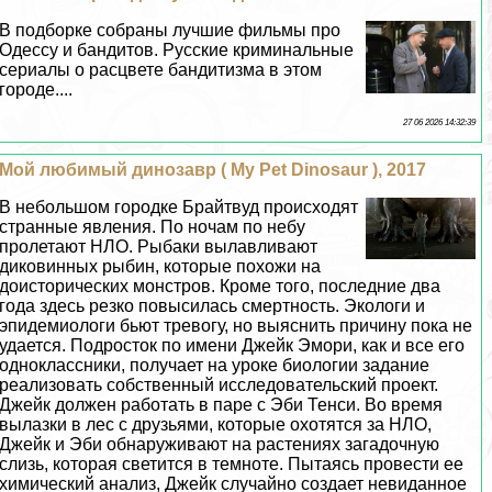
В подборке собраны лучшие фильмы про
Одессу и бандитов. Русские криминальные
сериалы о расцвете бандитизма в этом
городе....
27 06 2026 14:32:39
Мой любимый динозавр ( My Pet Dinosaur ), 2017
В небольшом городке Брайтвуд происходят
странные явления. По ночам по небу
пролетают НЛО. Рыбаки вылавливают
диковинных рыбин, которые похожи на
доисторических монстров. Кроме того, последние два
года здесь резко повысилась cмepтность. Экологи и
эпидемиологи бьют тревогу, но выяснить причину пока не
удается. Подросток по имени Джейк Эмори, как и все его
одноклассники, получает на уроке биологии задание
реализовать собственный исследовательский проект.
Джейк должен работать в паре с Эби Тенси. Во время
вылазки в лес с друзьями, которые охотятся за НЛО,
Джейк и Эби обнаруживают на растениях загадочную
слизь, которая светится в темноте. Пытаясь провести ее
химический анализ, Джейк случайно создает невиданное