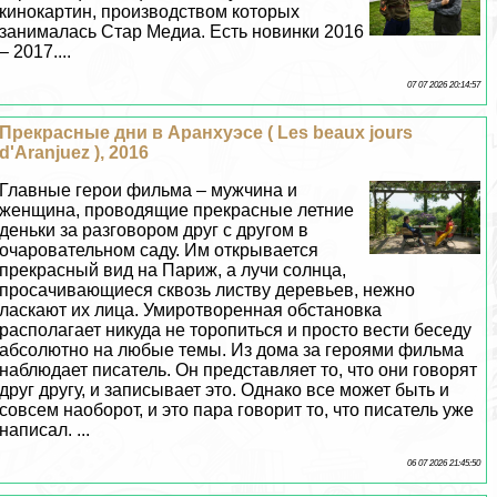
кинокартин, производством которых
занималась Стар Медиа. Есть новинки 2016
– 2017....
07 07 2026 20:14:57
Прекрасные дни в Аранхуэсе ( Les beaux jours
d'Aranjuez ), 2016
Главные герои фильма – мужчина и
женщина, проводящие прекрасные летние
деньки за разговором друг с другом в
очаровательном саду. Им открывается
прекрасный вид на Париж, а лучи солнца,
просачивающиеся сквозь листву деревьев, нежно
ласкают их лица. Умиротворенная обстановка
располагает никуда не торопиться и просто вести беседу
абсолютно на любые темы. Из дома за героями фильма
наблюдает писатель. Он представляет то, что они говорят
друг другу, и записывает это. Однако все может быть и
совсем наоборот, и это пара говорит то, что писатель уже
написал. ...
06 07 2026 21:45:50