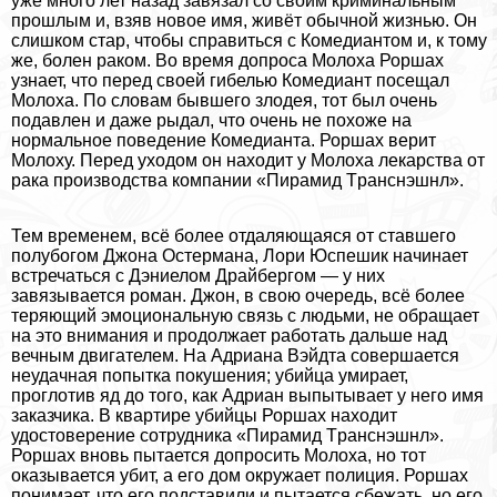
уже много лет назад завязал со своим криминальным
прошлым и, взяв новое имя, живёт обычной жизнью. Он
слишком стар, чтобы справиться с Комедиантом и, к тому
же, болен paком. Во время допроса Молоха Роршах
узнает, что перед своей гибелью Комедиант посещал
Молоха. По словам бывшего злодея, тот был очень
подавлен и даже рыдал, что очень не похоже на
нормальное поведение Комедианта. Роршах верит
Молоху. Перед уходом он находит у Молоха лекарства от
paка производства компании «Пирамид Tрaнcнэшнл».
Тем временем, всё более отдаляющаяся от ставшего
полубогом Джона Остермана, Лори Юспешик начинает
встречаться с Дэниелом Драйбергом — у них
завязывается роман. Джон, в свою очередь, всё более
теряющий эмоциональную связь с людьми, не обращает
на это внимания и продолжает работать дальше над
вечным двигателем. На Адриана Вэйдта совершается
неудачная попытка покушения; убийца умирает,
проглотив яд до того, как Адриан выпытывает у него имя
заказчика. В квартире убийцы Роршах находит
удостоверение сотрудника «Пирамид Tрaнcнэшнл».
Роршах вновь пытается допросить Молоха, но тот
оказывается убит, а его дом окружает полиция. Роршах
понимает, что его подставили и пытается сбежать, но его