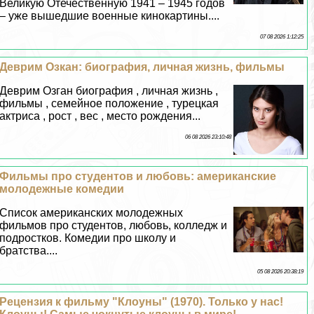
Великую Отечественную 1941 – 1945 годов
– уже вышедшие военные кинокартины....
07 08 2026 1:12:25
Деврим Озкан: биография, личная жизнь, фильмы
Деврим Озган биография , личная жизнь ,
фильмы , семейное положение , турецкая
актриса , рост , вес , место рождения...
06 08 2026 23:10:48
Фильмы про студентов и любовь: американские
молодежные комедии
Список американских молодежных
фильмов про студентов, любовь, колледж и
подростков. Комедии про школу и
братства....
05 08 2026 20:38:19
Рецензия к фильму "Клоуны" (1970). Только у нас!