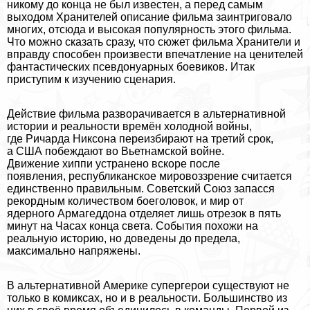
никому до конца не был известен, а перед самым
выходом Хранителей описание фильма заинтриговало
многих, отсюда и высокая популярность этого фильма.
Что можно сказать сразу, что сюжет фильма Хранители и
вправду способен произвести впечатление на ценителей
фантастических псевдонуарных боевиков. Итак
приступим к изучению сценария.
Действие фильма разворачивается в альтернативной
истории и реальности времён холодной войны,
где Ричарда Никсона переизбирают на третий срок,
а США побеждают во Вьетнамской войне.
Движение хиппи устранено вскоре после
появления, республиканское мировоззрение считается
единственно правильным. Советский Союз запасся
рекордным количеством боеголовок, и мир от
ядерного Армагеддона отделяет лишь отрезок в пять
минут на Часах конца света. События похожи на
реальную историю, но доведены до предела,
максимально напряжены.
В альтернативной Америке супергерои существуют не
только в комиксах, но и в реальности. Большинство из