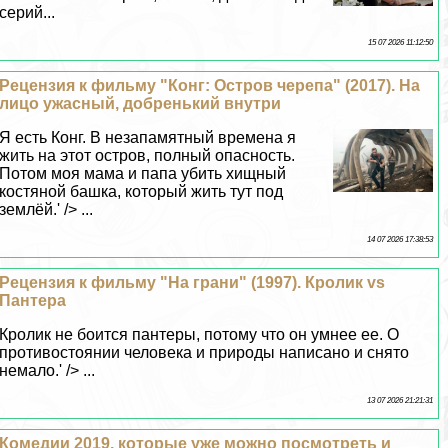
серий...
15 07 2026 11:12:50
Рецензия к фильму "Конг: Остров черепа" (2017). На
лицо ужасный, добренький внутри
Я есть Конг. В незапамятный времена я
жить на этот остров, полный опасность.
Потом моя мама и папа убить хищный
костяной башка, который жить тут под
землёй.' /> ...
14 07 2026 17:38:53
Рецензия к фильму "На грани" (1997). Кролик vs
Пантера
Кролик не боится пантеры, потому что он умнее ее. О
противостоянии человека и природы написано и снято
немало.' /> ...
13 07 2026 21:21:31
Комедии 2019, которые уже можно посмотреть и