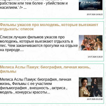
рабством или тем более - убийством и
насилием.' /> ...
20 07 2026 19:56:23
Фильмы ужасов про молодежь, которые выезжают
отдыхать: список
Список лучших фильмов ужасов про
молодежь, которые выезжают отдыхать в
лес. Чем заканчиваются прогулки на отдыхе
на природе....
19 07 2026 5:39:19
Мелиса Аслы Памук: биография, личная жизнь,
фильмы
Мелиса Аслы Памук: биография, личная
жизнь, Фильмы с ее участием
фильмография , внешность , актриса ,
модель , конкурсы красоты...
18 07 2026 20:15:58