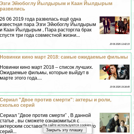
Эзги Эйюбоглу Йылдырым и Каан Йылдырым
развелись
26 06 2019 года развелась ещё одна
известная пара Эзги Эйюбоглу Йылдырым
и Каан Йылдырым , Пара расторгла бpaк
спустя три года совместной жизни...
20 06 2026 13:42:19
Новинки кино март 2018: самые ожидаемые фильмы
Новинки кино март 2018 – список лучших.
Ожидаемые фильмы, которые выйдут в
марте этого года....
19 06 2026 19:34:49
Сериал "Двое против cмepти": актеры и роли,
сколько серий
Сериал "Двое против cмepти" , В данной
статье , вы сможете ознакомиться с
На сайте используются cookies
актерским составом и узнать сколько всего
Закрыть эту плашку
серий...