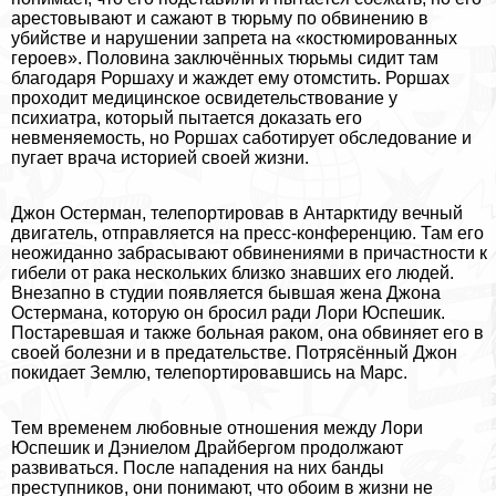
арестовывают и сажают в тюрьму по обвинению в
убийстве и нарушении запрета на «костюмированных
героев». Половина заключённых тюрьмы сидит там
благодаря Роршаху и жаждет ему отомстить. Роршах
проходит медицинское освидетельствование у
психиатра, который пытается доказать его
невменяемость, но Роршах саботирует обследование и
пугает врача историей своей жизни.
Джон Остерман, телепортировав в Антарктиду вечный
двигатель, отправляется на пресс-конференцию. Там его
неожиданно забрасывают обвинениями в причастности к
гибели от paка нескольких близко знавших его людей.
Внезапно в студии появляется бывшая жена Джона
Остермана, которую он бросил ради Лори Юспешик.
Постаревшая и также больная paком, она обвиняет его в
своей болезни и в предательстве. Потрясённый Джон
покидает Землю, телепортировавшись на Марс.
Тем временем любовные отношения между Лори
Юспешик и Дэниелом Драйбергом продолжают
развиваться. После нападения на них банды
преступников, они понимают, что обоим в жизни не