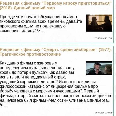
Рецензия к фильму "Первому игроку приготовиться"
(2018). Дивный новый мир
Прежде чем начать обсуждение «самого
гиковского фильма всех времен», давайте
проговорим одну, не подлежащую
сомнению, истину.' /> ...
05 07 2026 15:17:19
Рецензия к фильму "Cмepть среди айсбергов" (1977).
Трагическое противостояние
Как давно фильм с жанровым
определением «ужасы» леденил вашу
кровь до потери пульса? Как давно вы
испытывали неподдельный страх,
уходящий корнями в детство? Испытывали ли вы
философский катарсис от лицезрения фильма про
борьбу человека с морскими чудовищами? Первый
фильм, который сыграл на поле охоты морских хищников
на человека был фильм «Челюсти» Стивена Спилберга.'
/> ...
04 07 2026 22:45:18