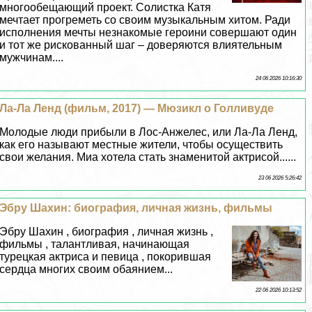
многообещающий проект. Солистка Катя
мечтает прогреметь со своим музыкальным хитом. Ради
исполнения мечты незнакомые героини совершают один
и тот же рискованный шаг – доверяются влиятельным
мужчинам....
24 06 2026 10:16:30
Ла-Ла Ленд (фильм, 2017) — Мюзикл о Голливуде
Молодые люди прибыли в Лос-Анжелес, или Ла-Ла Ленд,
как его называют местные жители, чтобы осуществить
свои желания. Миа хотела стать знаменитой актрисой......
23 06 2026 5:26:42
Эбру Шахин: биография, личная жизнь, фильмы
Эбру Шахин , биография , личная жизнь ,
фильмы , талантливая, начинающая
турецкая актриса и певица , покорившая
сердца многих своим обаянием...
22 06 2026 10:13:52