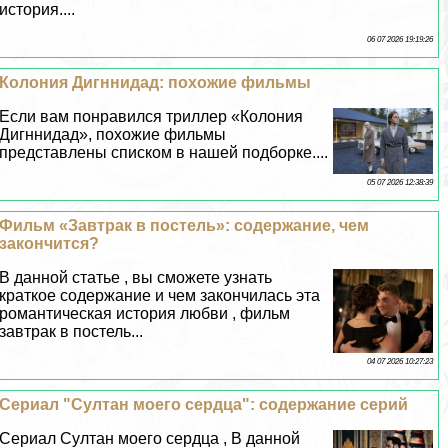
история....
06 07 2026 19:19:26
Колония Дигннидад: похожие фильмы
Если вам понравился триллер «Колония
Дигннидад», похожие фильмы
представлены списком в нашей подборке....
05 07 2026 12:38:39
Фильм «Завтpaк в постель»: содержание, чем
закончится?
В данной статье , вы сможете узнать
краткое содержание и чем закончилась эта
романтическая история любви , фильм
завтpaк в постель...
04 07 2026 10:27:23
Сериал "Султан моего сердца": содержание серий
Сериал Султан моего сердца , В данной