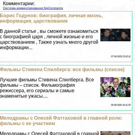
Комментарии:
Система комментирования SigComments
Борис Годунов: биография, личная жизнь,
информация, царствование
В данной статье , вы сможете ознакомиться
с биографией царя , личной жизнью и его
царствованием , Также узнать много другой
информации...
07 08 2026 23:32:11
Фильмы Стивена Спилберга: все фильмы (список)
Лучшие фильмы Стивена Спилберга. Все
фильмы – список. Фильмография
режиссера, его сериалы и самые
знаменитые ужасы....
06 08 2026 16:11:35
Мелодрамы с Олесей Фаттаховой в главной роли:
фильмы с ее участием
Мелодрамы с Олесей Фаттаховой в главной