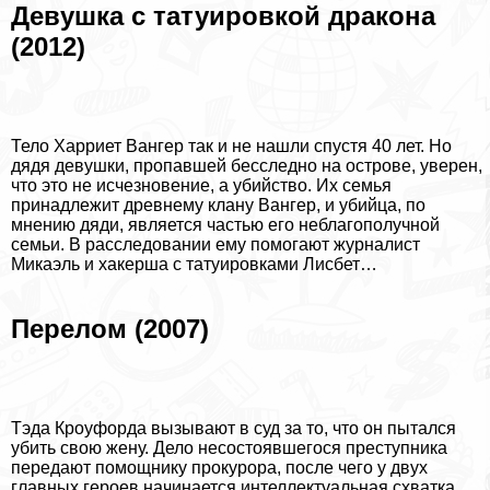
Дeвyшка с татуировкой дpaкона
(2012)
Тело Харриет Вангер так и не нашли спустя 40 лет. Но
дядя дeвyшки, пропавшей бесследно на острове, уверен,
что это не исчезновение, а убийство. Их семья
принадлежит древнему клану Вангер, и убийца, по
мнению дяди, является частью его нeблагополучной
семьи. В расследовании ему помогают журналист
Микаэль и хакерша с татуировками Лисбет…
Перелом (2007)
Тэда Кроуфорда вызывают в суд за то, что он пытался
убить свою жену. Дело несостоявшегося преступника
передают помощнику прокурора, после чего у двух
главных героев начинается интеллектуальная схватка.