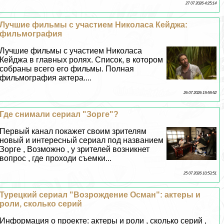
27 07 2026 4:25:14
Лучшие фильмы с участием Николаса Кейджа:
фильмография
Лучшие фильмы с участием Николаса
Кейджа в главных ролях. Список, в котором
собраны всего его фильмы. Полная
фильмография актера....
26 07 2026 19:59:52
Где снимали сериал "Зорге"?
Первый канал покажет своим зрителям
новый и интересный сериал под названием
Зорге , Возможно , у зрителей возникнет
вопрос , где проходи съемки...
25 07 2026 10:53:51
Турецкий сериал "Возрождение Осман": актеры и
роли, сколько серий
Информация о проекте: актеры и роли , сколько серий ,