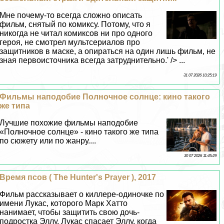
Мне почему-то всегда сложно описать
фильм, снятый по комиксу. Потому, что я
никогда не читал комиксов ни про одного
героя, не смотрел мультсериалов про
защитников в маске, а опираться на один лишь фильм, не
зная первоисточника всегда затруднительно.' /> ...
31 07 2026 10:25:19
Фильмы наподобие Полночное солнце: кино такого
же типа
Лучшие похожие фильмы наподобие
«Полночное солнце» - кино такого же типа
по сюжету или по жанру....
30 07 2026 11:45:29
Время псов ( The Hunter's Prayer ), 2017
Фильм рассказывает о киллере-одиночке по
имени Лукас, которого Марк Хатто
нанимает, чтобы защитить свою дочь-
подростка Эллу. Лукас спасает Эллу, когда