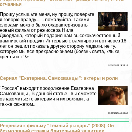
отчаянья
Прошу услышьте меня, ну прошу, поверьте
я говорю правду....... пожалуйста. Такими
словами можно было охаpaктеризовать
новый фильм от режиссера Нила
Джордана, который подарил нам высококачественный
вампирский продукт Интервью с вампиров и вот через 18
лет он решил показать другую сторону медали, не ту,
которую мы все прекрасно знаем (боязнь света, клыки,
кресты и т.' /> ...
02 08 2026 19:38:18
Сериал "Екатерина. Самозванцы": актеры и роли
"Россия" выходит продолжение Екатерина
Самозванцы , В данной статье , вы сможете
ознакомиться с актерами и их ролями , а
также сюжетом...
01 08 2026 18:48:18
Рецензия к фильму "Темный рыцарь" (2008). Он
безмолвный страж и бдительный защитник