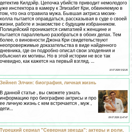
детектив Килдэйр. Цепочка убийств приводит немолодого
уже инспектора в камеру к Элизабет Кри, обвиняемую в
том, что она отравила мужа. Бывшая актриса мюзик-
холла пытается оправдаться, рассказывая в суде о своей
жизни, работе и знакомстве с будущим избранником.
Полицейский проникается симпатией к женщине и
пытается параллельно разобраться в обоих делах. Тем
более, о виновности Джона Кри свидетельствуют
неопровержимые доказательства в виде найденного
дневника, где он подробно описал свои злодеяния и
объяснил их мотивы. Но в этой истории не все так
очевидно, как кажется на первый взгляд. ...
10 07 2026 5:52:26
Зейнеп Элчин: биография, личная жизнь
В данной статье , вы сможете узнать
информацию про биографию актрисы и про
ее личную жизнь с кем встречается , муж ,
дети...
09 07 2026 11:47:47
Турецкий сериал "Северная звезда": актеры и роли,