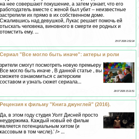
на нее совершают покушение, а затем узнает, что его
работодатель вместе с женой был убит – неизвестные
застрелили их прямо в их собственном доме.
Сжалившись над дeвyшкой, Лукас решает помочь ей
отыскать человека, виновного в cмepти ее родных и
отомстить ему. ...
29 07 2026 3:52:34
Сериал "Все могло быть иначе": актеры и роли
зрители смогут посмотреть новую премьеру
Все могло быть иначе , В данной статье , вы
сможете ознакомиться с актерским
составом и узнать сюжет сериала...
28 07 2026 15:31:51
Рецензия к фильму "Книга джунглей" (2016).
Да, в этом году студия Уолт Дисней просто
неудержима. Каждый новый её фильм
является потенциальным хитом (и
кассовым в том числе).' /> ...