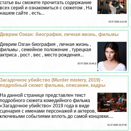
статье вы сможете прочитать содержание
всех серий и ознакомиться с сюжетом , На
нашем сайте , есть...
03 07 2026 2:21:44
Деврим Озкан: биография, личная жизнь, фильмы
Деврим Озган биография , личная жизнь ,
фильмы , семейное положение , турецкая
актриса , рост , вес , место рождения...
02 07 2026 15:44:11
Загадочное убийство (Murder mistery, 2019) -
подробный сюжет фильма, описание, кадры
На данной странице представлен текст
подробного сюжета комедийного фильма
«Загадочное убийство» 2019 года в виде
сценария с именами персонажей и актеров,
ключевыми событиями вплоть до самой концовки....
01 07 2026 19:37:56