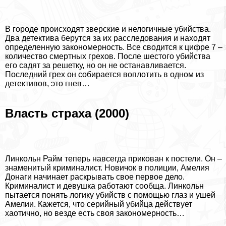
В городе происходят зверские и нелогичные убийства.
Два детектива берутся за их расследования и находят
определенную закономерность. Все сводится к цифре 7 –
количество cмepтных грехов. После шестого убийства
его садят за решетку, но он не останавливается.
Последний грех он собирается воплотить в одном из
детективов, это гнев…
Власть стpaxa (2000)
Линкольн Райм теперь навсегда прикован к постели. Он –
знаменитый криминалист. Новичок в полиции, Амелия
Донаги начинает раскрывать свое первое дело.
Криминалист и дeвyшка работают сообща. Линкольн
пытается понять логику убийств с помощью глаз и ушей
Амелии. Кажется, что серийный убийца действует
хаотично, но везде есть своя закономерность…