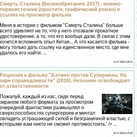
Cмepть Сталина (Великобритания, 2017) - комикс-
первоисточник (простите, графический роман) и
ссылка на просмотр фильма
Меня в истории с фильмом "Cмepть Сталина" больше
всего удивляет не то, что у него отозвали прокатное
удостоверение, а то, что его вообще дали. В связи с этим
хочется вспомнить опыт Китая... А что касается фильма -
могу только дать ссылку на единственное место, где мне
удалось его найти. ...
21 07 2026 5:39:10
Рецензия к фильму "Бэтмен против Супермена: На
заре справедливости" (2016). Незнание освобождает
от ответственности
Пожалуй, каждый из нас, сидя перед
экраном любого формата за просмотром
очередной фантастики размышлял о
сверхспособностях супергероев и мечтал
овладеть устрашающей силой и безграничной властью, с
которыми вам никто не сможет противостоять.' /> ...
20 07 2026 6:10:32