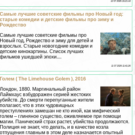
12 07 2026 16:21:33
Самые лучшие советские фильмы про Новый год:
старые комедии и детские фильмы про зиму и
Рождество
Самые лучшие советские фильмы про
Новый год, Рождество и зиму для детей и
взрослых. Старые новогодние комедии и
детские кинокартины. Список лучших
фильмов ушедшей эпохи....
11 07 2026 11:41:26
Голем ( The Limehouse Golem ), 2016
Лондон, 1880. Маргинальный район
Лаймхаус взбудоражен серией жестоких
убийств. До cмepти перепуганные жители
полагают, что в этих чудовищных
преступлениях замешан не кто иной, как мифический
голем – глиняное существо, оживляемое при помощи
магии. Панический страх растет, убийства продолжаются.
Полиция не знает, что делать, и в качестве козла
отпущения главным в этом деле назначается опытный