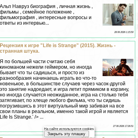
Альп Навруз биография , личная жизнь ,
фильмы , семейное положение ,
фильмография , интересные вопросы и
ответы из интервью...
28 06 2026 1:15:50
Рецензия к игре "Life is Strange" (2015). Жизнь -
странная штука.
Я по большей части считаю себя
киноманом нежели гeймером, но иногда
бывает что ты садишься, и просто из
разнообразия начинаешь играть во что-то
новенькое, в большинстве случаев через часок-другой
это занятие надоедает, и игра летит прямиком в корзину,
но иногда случается неожиданное, игра на столько тебя
затягивает, по хлеще любого фильма, что ты сидишь
погрузившись в этот виртуальный мир забивая на все
свои планы в реальном, именно такой игрой и является
Life Is Strange.' /> ...
27 06 2026 17:26:51
На сайте используются cookies
Закрыть эту плашку