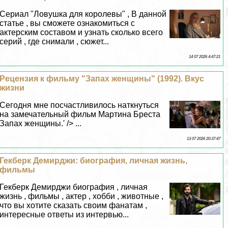
Сериал "Ловушка для королевы" , В данной
статье , вы сможете ознакомиться с
актерским составом и узнать сколько всего
серий , где снимали , сюжет...
14 07 2026 4:47:21
Рецензия к фильму "Запах женщины" (1992). Вкус
жизни
Сегодня мне посчастливилось наткнуться
на замечательный фильм Мартина Бреста
Запах женщины.' /> ...
13 07 2026 20:37:47
Гекберк Демирджи: биография, личная жизнь,
фильмы
Гекберк Демирджи биография , личная
жизнь , фильмы , актер , хобби , животные ,
что вы хотите сказать своим фанатам ,
интересные ответы из интервью...