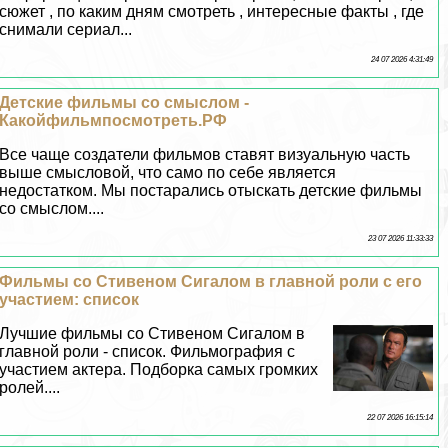
сюжет , по каким дням смотреть , интересные факты , где
снимали сериал...
24 07 2026 4:31:49
Детские фильмы со смыслом -
Какойфильмпосмотреть.РФ
Все чаще создатели фильмов ставят визуальную часть
выше смысловой, что само по себе является
недостатком. Мы постарались отыскать детские фильмы
со смыслом....
23 07 2026 11:33:33
Фильмы со Стивеном Сигалом в главной роли с его
участием: список
Лучшие фильмы со Стивеном Сигалом в
главной роли - список. Фильмография с
участием актера. Подборка самых громких
ролей....
22 07 2026 16:15:14