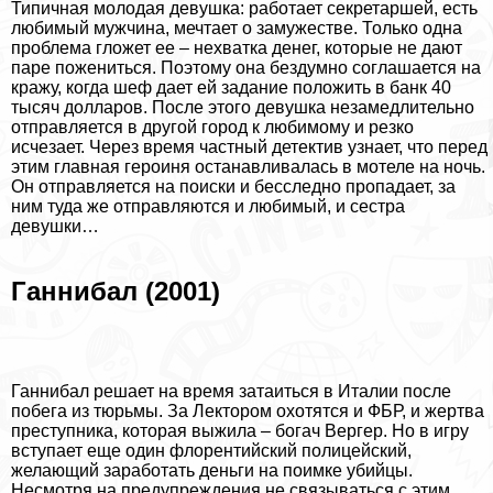
Типичная молодая дeвyшка: работает секретаршей, есть
любимый мужчина, мечтает о замужестве. Только одна
проблема гложет ее – нехватка денег, которые не дают
паре пожениться. Поэтому она бездумно соглашается на
кражу, когда шеф дает ей задание положить в банк 40
тысяч долларов. После этого дeвyшка незамедлительно
отправляется в другой город к любимому и резко
исчезает. Через время частный детектив узнает, что перед
этим главная героиня останавливалась в мотеле на ночь.
Он отправляется на поиски и бесследно пропадает, за
ним туда же отправляются и любимый, и сестра
дeвyшки…
Ганнибал (2001)
Ганнибал решает на время затаиться в Италии после
побега из тюрьмы. За Лектором охотятся и ФБР, и жертва
преступника, которая выжила – богач Вергер. Но в игру
вступает еще один флорентийский полицейский,
желающий заработать деньги на поимке убийцы.
Несмотря на предупреждения не связываться с этим