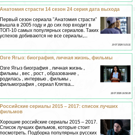
Анатомия страсти 14 сезон 24 серия дата выхода
Первый сезон сериала "Анатомия страсти"
вышла в 2005 году и до сих пор входит в
ТОП-10 самых популярных сериалов. Таких
успехов добиваются не все сериалы,...
19 07 2026 5:15:31
Озге Ягыз: биография, личная жизнь, фильмы
Озге Ягыз биография , личная жизнь ,
фильмы , вес , рост , образование ,
родилась , интервью , фильмы ,
фильмография , сериал Клятва...
18 07 2026 16:50:39
Российские сериалы 2015 – 2017: список лучших
фильмов
Хорошие российские сериалы 2015 – 2017.
Список лучших фильмов, которые стоит
посмотреть. Подборка популярных русских