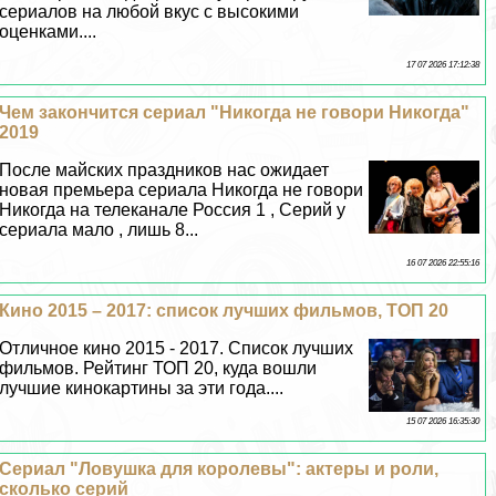
сериалов на любой вкус с высокими
оценками....
17 07 2026 17:12:38
Чем закончится сериал "Никогда не говори Никогда"
2019
После майских праздников нас ожидает
новая премьера сериала Никогда не говори
Никогда на телеканале Россия 1 , Серий у
сериала мало , лишь 8...
16 07 2026 22:55:16
Кино 2015 – 2017: список лучших фильмов, ТОП 20
Отличное кино 2015 - 2017. Список лучших
фильмов. Рейтинг ТОП 20, куда вошли
лучшие кинокартины за эти года....
15 07 2026 16:35:30
Сериал "Ловушка для королевы": актеры и роли,
сколько серий