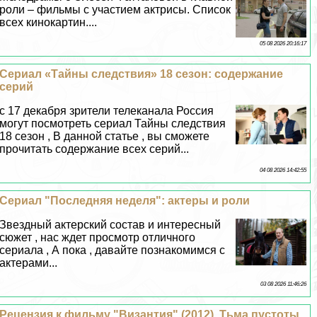
роли – фильмы с участием актрисы. Список
всех кинокартин....
05 08 2026 20:16:17
Сериал «Тайны следствия» 18 сезон: содержание
серий
с 17 декабря зрители телеканала Россия
могут посмотреть сериал Тайны следствия
18 сезон , В данной статье , вы сможете
прочитать содержание всех серий...
04 08 2026 14:42:55
Сериал "Последняя неделя": актеры и роли
Звездный актерский состав и интересный
сюжет , нас ждет просмотр отличного
сериала , А пока , давайте познакомимся с
актерами...
03 08 2026 11:46:26
Рецензия к фильму "Византия" (2012). Тьма пустоты