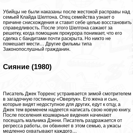
Убийцы не были наказаны после жестокой расправы над
семьей Клайда Шелтона. Отец семейства узнает о
причине снисхождения и ставит себе целью восстановить
справедливость. После этого Шелтона сажают за
решетку, когда помощник прокурора понимает, что его
сделка с бандитами почти раскрыта. Но никто не
помешает мести… Другие
фильмы типа
Законопослушный гражданин
.
Сияние (1980)
Писатель Джек Торренс устраивается зимой смотрителем
в загадочную гостиницу «Оверлук». Его жена и сын,
которые видят недоступное для других, едут к отцу, а
Джек тем временем надеется написать свою новую книгу.
После поселения кошмарные видения начинают
посещать мальчика Дэнни. Писатель раздражается от
регресса работы, он обвиняет в этом семью, а ужасы
медленно охватывают каждого…