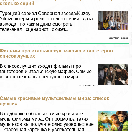
сколько серий
Турецкий сериал Северная звезда/Kuzey
Yildizi актеры и роли , сколько серий , дата
выхода , по каким дням смотреть ,
телеканал , сценарист , сюжет...
08 07 2026 3:20:23
Фильмы про итальянскую мафию и гангстеров:
список лучших
В список лучших входят фильмы про
гангстеров и итальянскую мафию. Самые
известные кланы преступного мира....
07 07 2026 3:19:55
Самые красивые мультфильмы мира: список
лучших
В подборке собраны самые красивые
мультфильмы мира. От просмотра таких
мультиков вы получите одно удовольствие
– красочная картинка и увлекательная