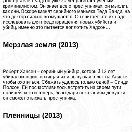
Доктор Хелен Хадсон уже 20 лет работает ученым-
криминалистом. Он знает все о преступниках, он мыслит,
как они. Вскоре казнят серийного маньяка Теда Банди, на
что доктор сильно возмущается. Он считает, что их надо
исследовать для предотвращения новых убийств и
убийц, именно это пытается воплотить Хадсон…
Мерзлая земля (2013)
Роберт Хансен – серийный убийца, который 12 лет
убивал женщин, похищая их и выпуская в лес на Аляске,
чтобы охотиться. Сбежать удалось только одной – Синди
Полсон. Ей посчастливилось встретить на своем пути
полицейского и теперь, благодаря показаниям дeвyшки,
он сможет отыскать преступника.
Пленницы (2013)