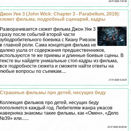
18 07 2026 7:47:49
Джон Уик 3 (John Wick: Chapter 3 - Parabellum, 2019):
сюжет фильма, подробный сценарий, кадры
Разворачивается сюжет фильма Джон Уик 3
сразу после событий второй части
зубодробительного боевика с Киану Ривзом
в главной роли. Сама концепция фильма не
далеко ушла от содержания предшественников,
используются те же приемы и длинные боевые сцены. В
тексте вы найдете уникальные стоп-кадры из фильма,
все подробности сюжета и сможете найти ответы на
любые вопросы по съемкам....
17 07 2026 5:19:25
Страшные фильмы про детей, несущих беду
Коллекция фильмов про детей, несущих беду
пополняется каждый год. Любителям жанра ужасов
наверняка знакомы такие фильмы, как «Омен», «Дело
№39» или......
16 07 2026 20:20:52