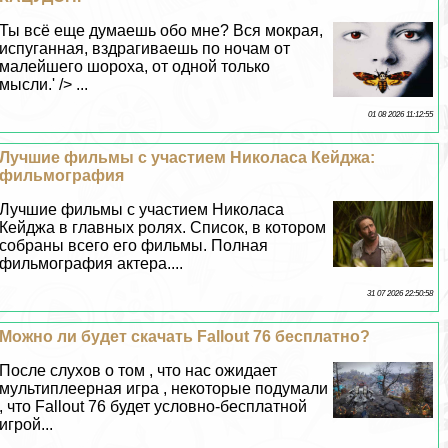
Ты всё еще думаешь обо мне? Вся мокрая,
испуганная, вздрагиваешь по ночам от
малейшего шороха, от одной только
мысли.' /> ...
01 08 2026 11:12:55
Лучшие фильмы с участием Николаса Кейджа:
фильмография
Лучшие фильмы с участием Николаса
Кейджа в главных ролях. Список, в котором
собраны всего его фильмы. Полная
фильмография актера....
31 07 2026 22:50:58
Можно ли будет скачать Fallout 76 бесплатно?
После слухов о том , что нас ожидает
мультиплеерная игра , некоторые подумали
, что Fallout 76 будет условно-бесплатной
игрой...