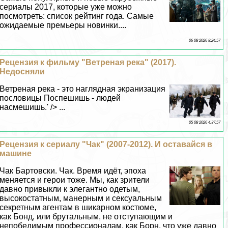
сериалы 2017, которые уже можно
посмотреть: список рейтинг года. Самые
ожидаемые премьеры новинки....
06 08 2026 8:24:57
Рецензия к фильму "Ветреная река" (2017).
Недосняли
Ветреная река - это наглядная экранизация
пословицы Поспешишь - людей
насмешишь.' /> ...
05 08 2026 4:37:57
Рецензия к сериалу "Чак" (2007-2012). И оставайся в
машине
Чак Бартовски. Чак. Время идёт, эпоха
меняется и герои тоже. Мы, как зрители
давно привыкли к элегантно одетым,
высокостатным, манерным и ceкcуальным
секретным агентам в шикарном костюме,
как Бонд, или брутальным, не отступающим и
непобедимым профессионалам, как Борн, что уже давно