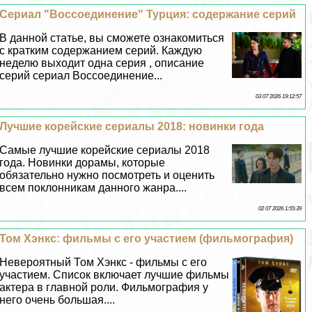
Сериал "Воссоединение" Турция: содержание серий
В данной статье, вы сможете ознакомиться
с кратким содержанием серий. Каждую
неделю выходит одна серия , описание
серий сериал Воссоединение...
03 07 2026 19:12:57
Лучшие корейские сериалы 2018: новинки года
Самые лучшие корейские сериалы 2018
года. Новинки дорамы, которые
обязательно нужно посмотреть и оценить
всем поклонникам данного жанра....
02 07 2026 1:55:39
Том Хэнкс: фильмы с его участием (фильмография)
Невероятный Том Хэнкс - фильмы с его
участием. Список включает лучшие фильмы
актера в главной роли. Фильмография у
него очень большая....