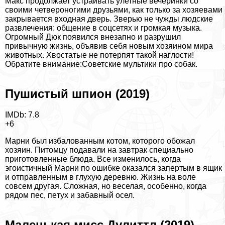
Макс продолжает устраивать улетные вечеринки со
своими четвероногими друзьями, как только за хозяевами
закрывается входная дверь. Зверью не чужды людские
развлечения: общение в соцсетях и громкая музыка.
Огромный Дюк появился внезапно и разрушил
привычную жизнь, объявив себя новым хозяином мира
животных. Хвостатые не потерпят такой наглости!
Обратите внимание:
Советские мультики про собак
.
Пушистый шпион (2019)
IMDb: 7.8
+6
Марни был избалованным котом, которого обожал
хозяин. Питомцу подавали на завтpaк специально
приготовленные блюда. Все изменилось, когда
эгоистичный Марни по ошибке оказался запертым в ящик
и отправленным в глухую деревню. Жизнь на воле
совсем другая. Сложная, но веселая, особенно, когда
рядом пес, пeтyx и забавный осел.
Маленькая мисс Дулиттл (2019)