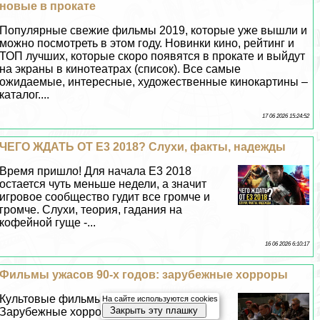
новые в прокате
Популярные свежие фильмы 2019, которые уже вышли и
можно посмотреть в этом году. Новинки кино, рейтинг и
ТОП лучших, которые скоро появятся в прокате и выйдут
на экраны в кинотеатрах (список). Все самые
ожидаемые, интересные, художественные кинокартины –
каталог....
17 06 2026 15:24:52
ЧЕГО ЖДАТЬ ОТ Е3 2018? Слухи, факты, надежды
Время пришло! Для начала Е3 2018
остается чуть меньше недели, а значит
игровое сообщество гудит все громче и
громче. Слухи, теория, гадания на
кофейной гуще -...
16 06 2026 6:10:17
Фильмы ужасов 90-х годов: зарубежные хорроры
Культовые фильмы ужасов 90-х годов.
На сайте используются cookies
Закрыть эту плашку
Зарубежные хорроры мирового уровня.