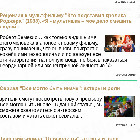
30 07 2026 17:51:56
Рецензия к мультфильму "Кто подставил кролика
Роджера" (1988). «Я - мультяшка – мое дело смешить
людей».
Роберт Земекис… как только видишь имя
этого человека в анонсе к новому фильму,
сразу понимаешь, что он вновь поиграет с
новейшими технологиями и использует все
эти изобретения на полную мощь, не боясь показаться
неординарной или эксцентричной личностью.' /> ...
29 07 2026 3:55:19
Сериал "Все могло быть иначе": актеры и роли
зрители смогут посмотреть новую премьеру
Все могло быть иначе , В данной статье , вы
сможете ознакомиться с актерским
составом и узнать сюжет сериала...
28 07 2026 0:22:55
Турецкий сериал "Повсюду ты": актеры и роли,