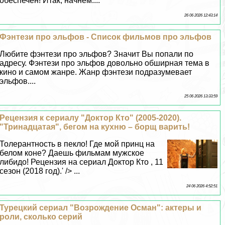
обеспечен! Итак, начнем....
26 06 2026 12:43:14
Фэнтези про эльфов - Список фильмов про эльфов
Любите фэнтези про эльфов? Значит Вы попали по
адресу. Фэнтези про эльфов довольно обширная тема в
кино и самом жанре. Жанр фэнтези подразумевает
эльфов....
25 06 2026 13:33:59
Рецензия к сериалу "Доктор Кто" (2005-2020).
"Тринадцатая", бегом на кухню – борщ варить!
Толерантность в пекло! Где мой принц на
белом коне? Даешь фильмам мужское
либидо! Рецензия на сериал Доктор Кто , 11
сезон (2018 год).' /> ...
24 06 2026 4:52:51
Турецкий сериал "Возрождение Осман": актеры и
роли, сколько серий