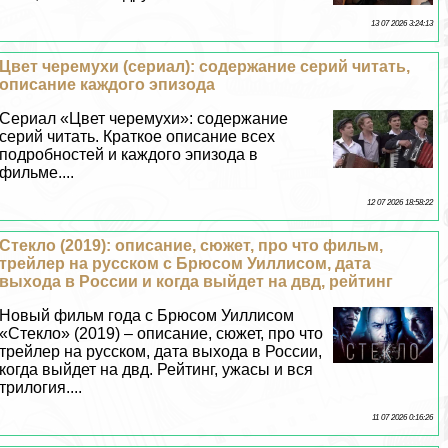
13 07 2026 3:24:13
Цвет черемухи (сериал): содержание серий читать,
описание каждого эпизода
Сериал «Цвет черемухи»: содержание
серий читать. Краткое описание всех
подробностей и каждого эпизода в
фильме....
12 07 2026 18:58:22
Стекло (2019): описание, сюжет, про что фильм,
трейлер на русском с Брюсом Уиллисом, дата
выхода в России и когда выйдет на двд, рейтинг
Новый фильм года с Брюсом Уиллисом
«Стекло» (2019) – описание, сюжет, про что
трейлер на русском, дата выхода в России,
когда выйдет на двд. Рейтинг, ужасы и вся
трилогия....
11 07 2026 0:16:26