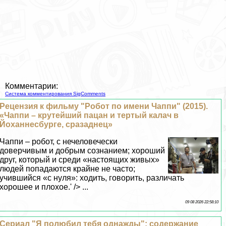
Комментарии:
Система комментирования SigComments
Рецензия к фильму "Робот по имени Чаппи" (2015).
«Чаппи – крутейший пацан и тертый калач в
Йоханнесбурге, сразаднец»
Чаппи – робот, с нечеловечески
доверчивым и добрым сознанием; хороший
друг, который и среди «настоящих живых»
людей попадаются крайне не часто;
учившийся «с нуля»: ходить, говорить, различать
хорошее и плохое.' /> ...
09 08 2026 22:58:10
Сериал "Я полюбил тебя однажды": содержание