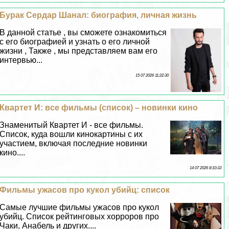
Буpaк Сердар Шанал: биография, личная жизнь
В данной статье , вы сможете ознакомиться
с его биографией и узнать о его личной
жизни , Также , мы представляем вам его
интервью...
15 07 2026 11:22:30
Квартет И: все фильмы (список) – новинки кино
Знаменитый Квартет И - все фильмы.
Список, куда вошли кинокартины с их
участием, включая последние новинки
кино....
14 07 2026 8:10:33
Фильмы ужасов про кукол убийц: список
Самые лучшие фильмы ужасов про кукол
убийц. Список рейтинговых хорроров про
Чаки, Анабель и других....