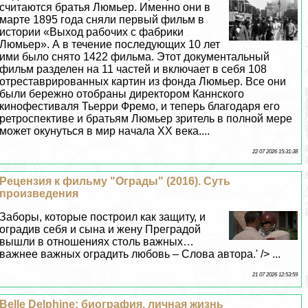
считаются братья Люмьер. Именно они в
марте 1895 года сняли первый фильм в
истории «Выход рабочих с фабрики
Люмьер». А в течение последующих 10 лет
ими было снято 1422 фильма. Этот документальный
фильм разделен на 11 частей и включает в себя 108
отреставрированных картин из фонда Люмьер. Все они
были бережно отобраны директором Каннского
кинофестиваля Тьерри Фремо, и теперь благодаря его
ретроспективе и братьям Люмьер зритель в полной мере
может окунуться в мир начала XX века....
22 07 2026 15:31:38
Рецензия к фильму "Ограды" (2016). Суть
произведения
Заборы, которые построил как защиту, и
оградив себя и сына и жену Преградой
вышли в отношениях столь важных…
важнее важных оградить любовь – Слова автора.' /> ...
21 07 2026 12:53:59
Belle Delphine: биография, личная жизнь