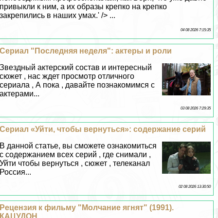
привыкли к ним, а их образы крепко на крепко
закрепились в наших умах.' /> ...
04 08 2026 7:15:35
Сериал "Последняя неделя": актеры и роли
Звездный актерский состав и интересный
сюжет , нас ждет просмотр отличного
сериала , А пока , давайте познакомимся с
актерами...
03 08 2026 7:29:35
Сериал «Уйти, чтобы вернуться»: содержание серий
В данной статье, вы сможете ознакомиться
с содержанием всех серий , где снимали ,
Уйти чтобы вернуться , сюжет , телеканал
Россия...
02 08 2026 13:30:50
Рецензия к фильму "Молчание ягнят" (1991).
КАЦУДОН.