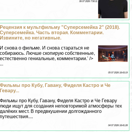
06 07 2026 7:50:11
Рецензия к мультфильму "Суперсемейка 2" (2018).
Суперсемейка. Часть вторая. Комментарии.
Извините, но негативные.
И снова о фильме. И снова стараться не
собираюсь. Лючше скопирую собственные,
естественно гениальные, комментарии.' />
...
05 07 2026 18:43:19
Фильмы про Кубу, Гавану, Фиделя Кастро и Че
Гевару...
Фильмы про Кубу, Гавану, Фиделя Кастро и Че Гевару
люди ищут для создания неповторимой атмосферы тех
далёких мест. В предвкушении долгожданного
путешествия....
04 07 2026 18:41:28