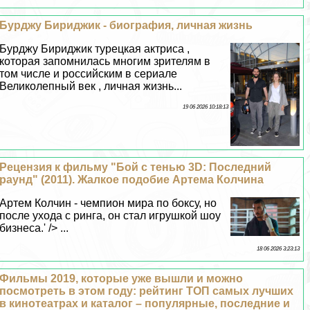
Бурджу Бириджик - биография, личная жизнь
Бурджу Бириджик турецкая актриса ,
которая запомнилась многим зрителям в
том числе и российским в сериале
Великолепный век , личная жизнь...
19 06 2026 10:18:13
Рецензия к фильму "Бой с тенью 3D: Последний
раунд" (2011). Жалкое подобие Артема Колчина
Артем Колчин - чемпион мира по боксу, но
после ухода с ринга, он стал игрушкой шоу
бизнеса.' /> ...
18 06 2026 3:23:13
Фильмы 2019, которые уже вышли и можно
посмотреть в этом году: рейтинг ТОП самых лучших
в кинотеатрах и каталог – популярные, последние и