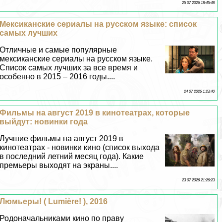
25 07 2026 18:45:48
Мексиканские сериалы на русском языке: список
самых лучших
Отличные и самые популярные
мексиканские сериалы на русском языке.
Список самых лучших за все время и
особенно в 2015 – 2016 годы....
24 07 2026 1:23:40
Фильмы на август 2019 в кинотеатрах, которые
выйдут: новинки года
Лучшие фильмы на август 2019 в
кинотеатрах - новинки кино (список выхода
в последний летний месяц года). Какие
премьеры выходят на экраны....
23 07 2026 21:26:23
Люмьеры! ( Lumière! ), 2016
Родоначальниками кино по праву