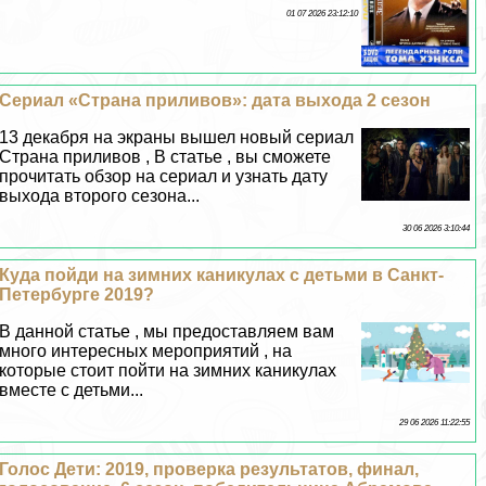
01 07 2026 23:12:10
Сериал «Страна приливов»: дата выхода 2 сезон
13 декабря на экраны вышел новый сериал
Страна приливов , В статье , вы сможете
прочитать обзор на сериал и узнать дату
выхода второго сезона...
30 06 2026 3:10:44
Куда пойди на зимних каникулах с детьми в Санкт-
Петербурге 2019?
В данной статье , мы предоставляем вам
много интересных мероприятий , на
которые стоит пойти на зимних каникулах
вместе с детьми...
29 06 2026 11:22:55
Голос Дети: 2019, проверка результатов, финал,