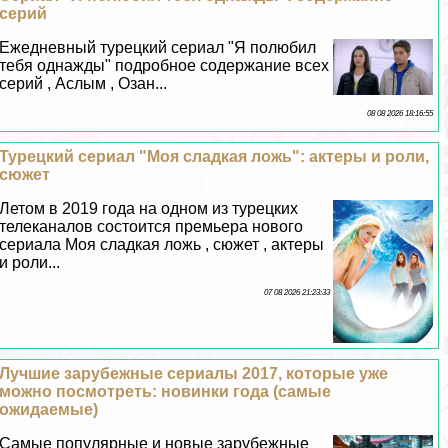
серий
Ежедневный турецкий сериал "Я полюбил
тебя однажды" подробное содержание всех
серий , Аслым , Озан...
08 08 2026 18:16:55
Турецкий сериал "Моя сладкая ложь": актеры и роли,
сюжет
Летом в 2019 года на одном из турецких
телеканалов состоится премьера нового
сериала Моя сладкая ложь , сюжет , актеры
и роли...
07 08 2026 21:23:33
Лучшие зарубежные сериалы 2017, которые уже
можно посмотреть: новинки года (самые
ожидаемые)
Самые популярные и новые зарубежные