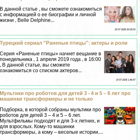
В данной статье , вы сможете ознакомиться
с информацией о ее биографии и личной
жизни , Belle Delphine...
20 07 2026 20:35:53
Турецкий сериал "Раненые птицы": актеры и роли
Серия «Раненые птицы» начнет вещание в
понедельника , 1 апреля 2019 года , в 16:00
, В данной статье, вы сможете
ознакомиться со списком актеров...
19 07 2026 1:46:47
Мультики про роботов для детей 3 - 4 и 5 – 6 лет про
машинки трaнcформеры и не только
Подборка, в которой собраны мультики про
роботов для детей 3 – 4 и 5 – 6 лет.
Мультфильмы подходят и для 3-х летних, и
для взрослых. Кому-то машинки
трaнcформеры, а кому – веселые истории....