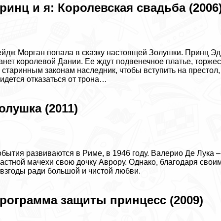
ринц и я: Королевская свадьба (2006
йдж Морган попала в сказку настоящей Золушки. Принц Эд
анет королевой Дании. Ее ждут подвенечное платье, торжест
 старинным законам наследник, чтобы вступить на престол
идется отказаться от трона…
олушка (2011)
бытия развиваются в Риме, в 1946 году. Валерио Де Лука –
астной мачехи свою дочку Аврору. Однако, благодаря свои
взгоды ради большой и чистой любви.
рограмма защиты принцесс (2009)