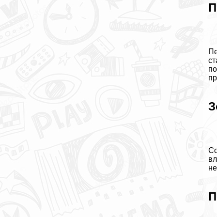
П
Пе
ст
по
пр
З
Со
вл
не
П