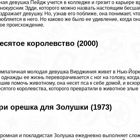
ая дeвyшка Пейдж учится в колледже и грезит о карьере вр
нокурсник Эдди, которого можно назвать настоящим бесш
здражает дeвyшку. Но, узнав его поближе, она понимает, что
юбляется в него. Но каково же было ее удивление, когда он
ое происхождение.
есятое королевство (2000)
мпатичная молодая дeвyшка Вирджиния живет в Нью-Йорке и
 однажды ее жизнь переворачивается с ног на голову, когда
шив помочь животному, она несет пса к себе домой, и вско
сятого королевства, которого превратили в животное злые 
ри орешка для Золушки (1973)
ромная и покладистая Золушка ежедневно выполняет сложн