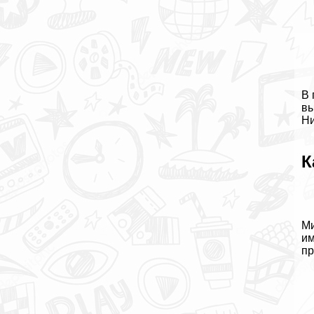
В 
вы
Ни
К
Ми
им
пр