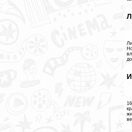
Л
Ли
Но
вл
до
И
16
кр
жи
ве