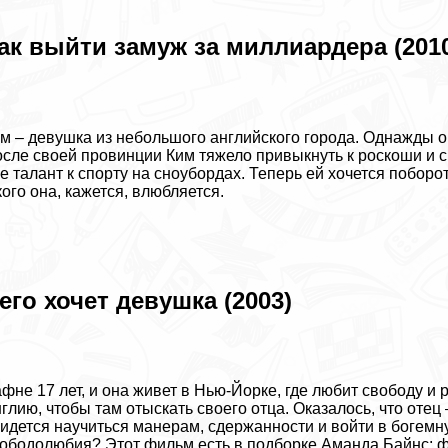
ак выйти замуж за миллиардера (201
м – дeвyшка из небольшого английского города. Однажды о
сле своей провинции Ким тяжело привыкнуть к роскоши и с
е талант к спорту на сноубордах. Теперь ей хочется поборо
кого она, кажется, влюбляется.
его хочет дeвyшка (2003)
фне 17 лет, и она живет в Нью-Йорке, где любит свободу и
глию, чтобы там отыскать своего отца. Оказалось, что отец
идется научиться манерам, сдержанности и войти в богемн
ободолюбия? Этот фильм есть в подборке
Амaнда Байнс: 