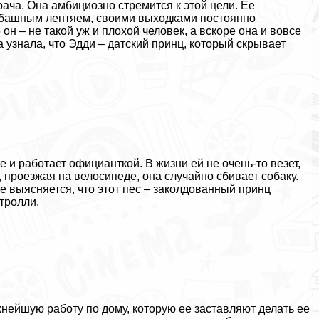
ача. Она амбициозно стремится к этой цели. Ее
абашным лентяем, своими выходками постоянно
 он – не такой уж и плохой человек, а вскоре она и вовсе
а узнала, что Эдди – датский принц, который скрывает
 работает официанткой. В жизни ей не очень-то везет,
, проезжая на велосипеде, она случайно сбивает собаку.
ре выясняется, что этот пес – заколдованный принц
тролли.
ейшую работу по дому, которую ее заставляют делать ее