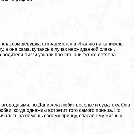
с классом дeвyшка отправляется в Италию на каникулы.
у, а она сама, купаясь в лучах неожиданной славы,
родители Лиззи узнали про это, они тут же летят за
лагородными, но Даниэлла любит веселье и суматоху. Она
любви, когда однажды встретит того самого принца. Но
мчалась на помощь своему принцу, спасая ему жизнь и