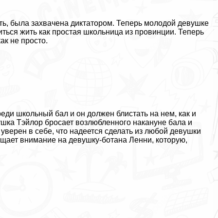
ить, была захвачена диктатором. Теперь молодой дeвyшке
ться жить как простая школьница из провинции. Теперь
ак не просто.
еди школьный бал и он должен блистать на нем, как и
yшка Тэйлор бросает возлюбленного накануне бала и
 уверен в себе, что надеется сделать из любой дeвyшки
ащает внимание на дeвyшку-ботана Ленни, которую,