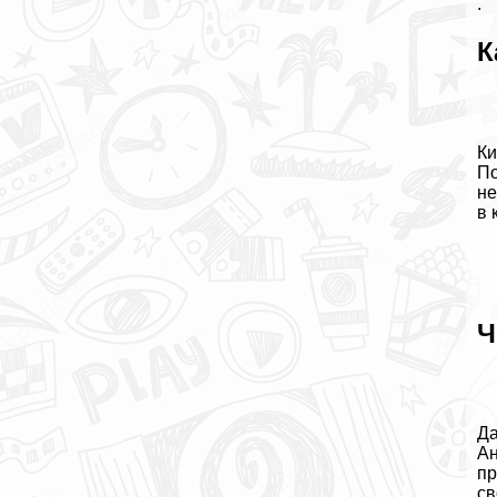
.
К
Ки
По
не
в 
Ч
Да
Ан
пр
св