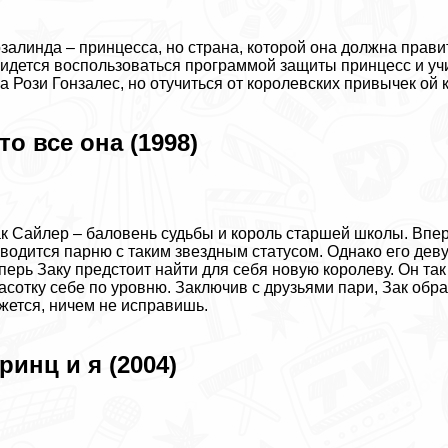
залинда – принцесса, но страна, которой она должна прав
идется воспользоваться программой защиты принцесс и учи
а Рози Гонзалес, но отучиться от королевских привычек ой к
то все она (1998)
к Сайлер – баловень судьбы и король старшей школы. Впер
водится парню с таким звездным статусом. Однако его дeв
перь Заку предстоит найти для себя новую королеву. Он так
асотку себе по уровню. Заключив с друзьями пари, Зак обр
жется, ничем не исправишь.
ринц и я (2004)