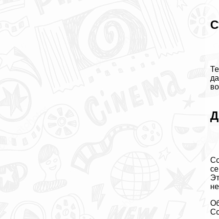
С
Те
да
во
Д
Со
се
Эт
н
Об
Со