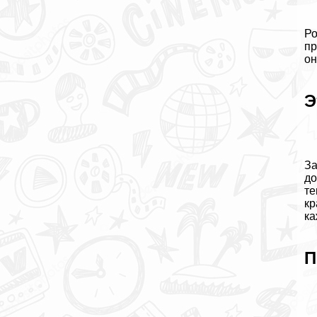
Ро
пр
он
Э
За
до
те
кр
ка
П