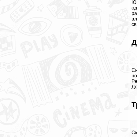
Юн
од
ра
вл
св
Д
Си
но
Ре
Де
Т
Ск