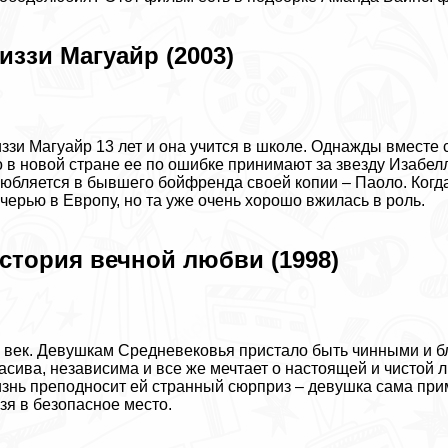
иззи Магуайр (2003)
ззи Магуайр 13 лет и она учится в школе. Однажды вместе 
 в новой стране ее по ошибке принимают за звезду Изабелл
юбляется в бывшего бойфренда своей копии – Паоло. Когда 
черью в Европу, но та уже очень хорошо вжилась в роль.
стория вечной любви (1998)
 век. Дeвyшкам Средневековья пристало быть чинными и б
асива, независима и все же мечтает о настоящей и чистой 
знь преподносит ей странный сюрприз – дeвyшка сама при
зя в безопасное место.