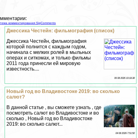
мментарии:
тема комментирования SigComments
Джессика Честейн: фильмография (список)
Джессика Честейн, фильмография
которой полнится с каждым годом,
начинала с мелких ролей в мыльных
операх и ситкомах, и только фильмы
2011 года принесли ей мировую
известность....
06 08 2026 10:18:38
Новый год во Владивостоке 2019: во сколько
салют?
В данной статье , вы сможете узнать , где
посмотреть салют во Владивостоке и во
сколько , Новый год во Владивостоке
2019: во сколько салют...
04 08 2026 7:51:50