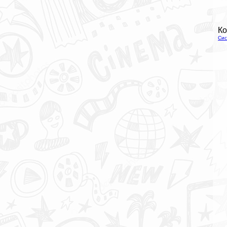
Ко
Сис