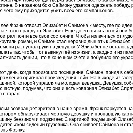
ртине. В неравном бою Саймону удается одержать победу, 
я чего ему приходится убить всех его компаньонов.
лее Фрэнк отвозит Элизабет и Саймона к месту, где по иде
нает всю правду от Элизабет. Ещё до его визита к ней они 
оиграл почти все свое состояние. Чтобы излечиться от луд
крутили роман, и Саймон стал неровно дышать к Элизабет. 
емени распускал руки на дeвyшку. У Элизабет не осталось 
елать так, чтобы тот выкинул её из жизни, а заодно и из п
алживать деньги, что в конечном счете и побудило его украс
тот день, когда произошло похищение, Саймон, придя в се
рамления оригинал произведения Гойи. На выходе из гале
шиной, которой управляла молодая дeвyшка. Дeвyшка соби
счастную, подумав, что она и есть коварная Элизабет. Спря
о в гараж.
льм возвращает зрителя в наше время. Фрэнк паркуется на
котором обнаруживает мертвую дeвyшку и пропавшую картин
шину бензином и поджигает. С картиной подмышкой Элизабет
дительском сидении грузовика. Она сбивает Саймона и ст
знь Фрэнку.