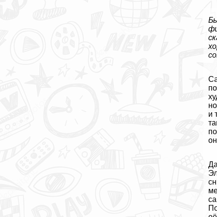
Бы
фи
ск
хо
со
Са
по
ху
но
и 
та
по
он
Да
Эл
сн
ме
са
По
её