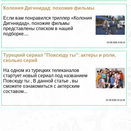
Колония Дигннидад: похожие фильмы
Если вам понравился триллер «Колония
Дигннидад», похожие фильмы
представлены списком в нашей
подборке....
03 08 2026 4:54:19
Турецкий сериал "Повсюду ты": актеры и роли,
сколько серий
На одном из турецких телеканалов
стартует новый сериал под названием
Повсюду ты , В данной статье , вы
сможете ознакомиться с актерским
составом...
01 08 2026 22:11:54