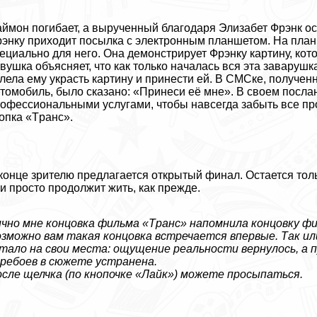
ймон погибает, а вырученный благодаря Элизабет Фрэнк о
энку приходит посылка с электронным планшетом. На план
ециально для него. Она демонстрирует Фрэнку картину, кото
вyшка объясняет, что как только началась вся эта заварушк
лела ему украсть картину и принести ей. В СМСке, получен
томобиль, было сказано: «Принеси её мне». В своем посла
офессиональными услугами, чтобы навсегда забыть все про
опка «Tрaнc».
конце зрителю предлагается открытый финал. Остается тол
и просто продолжит жить, как прежде.
чно мне концовка фильма «Tрaнc» напомнила концовку фи
зможно вам такая концовка встречается впервые. Так или
тало на свои места: ощущение реальности вернулось, а п
ребоев в сюжете устранена.
сле щелчка (по кнопочке «Лайк») можете просыпаться.