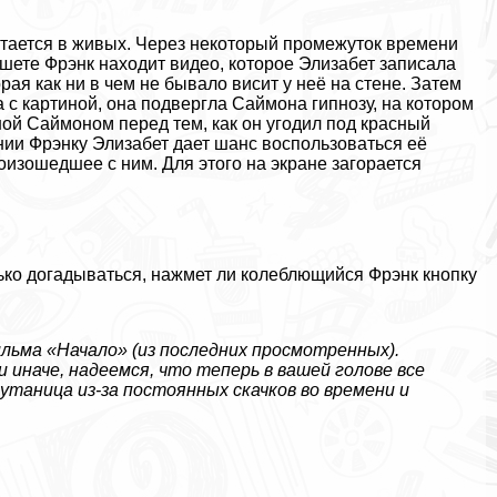
стается в живых. Через некоторый промежуток времени
шете Фрэнк находит видео, которое Элизабет записала
рая как ни в чем не бывало висит у неё на стене. Затем
а с картиной, она подвергла Саймона гипнозу, на котором
ной Саймоном перед тем, как он угодил под красный
нии Фрэнку Элизабет дает шанс воспользоваться её
изошедшее с ним. Для этого на экране загорается
ько догадываться, нажмет ли колeблющийся Фрэнк кнопку
льма «Начало» (из последних просмотренных).
 иначе, надеемся, что теперь в вашей голове все
yтaница из-за постоянных скачков во времени и