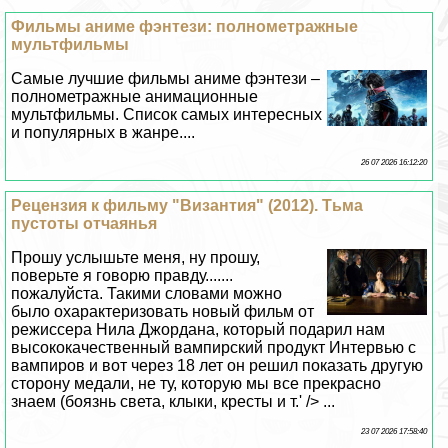
Фильмы аниме фэнтези: полнометражные
мультфильмы
Самые лучшие фильмы аниме фэнтези –
полнометражные анимационные
мультфильмы. Список самых интересных
и популярных в жанре....
26 07 2026 16:12:20
Рецензия к фильму "Византия" (2012). Тьма
пустоты отчаянья
Прошу услышьте меня, ну прошу,
поверьте я говорю правду.......
пожалуйста. Такими словами можно
было охаpaктеризовать новый фильм от
режиссера Нила Джордана, который подарил нам
высококачественный вампирский продукт Интервью с
вампиров и вот через 18 лет он решил показать другую
сторону медали, не ту, которую мы все прекрасно
знаем (боязнь света, клыки, кресты и т.' /> ...
23 07 2026 17:58:40