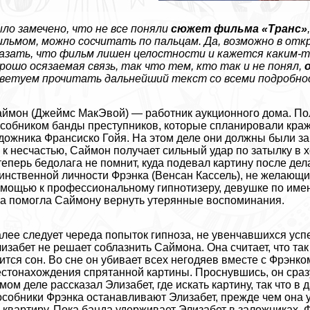
ло замечено, что не все поняли
сюжет фильма «Tрaнc»
льмом, можно сосчитать по пальцам. Да, возможно в отк
азать, что фильм лишен целостности и кажется каким-
рошо осязаемая связь, так что тем, кто так и не понял,
ветуем прочитать дальнейший текст со всеми подробно
ймон (Джеймс МакЭвой) — работник аукционного дома. По
собником банды преступников, которые спланировали краж
дожника Франсиско Гойя. На этом деле они должны были за
 к несчастью, Саймон получает сильный удар по затылку в 
теперь бедолага не помнит, куда подевал картину после де
инственной личности Фрэнка (Венсан Кассель), не желающ
мощью к профессиональному гипнотизеру, дeвyшке по имени
а помогла Саймону вернуть утерянные воспоминания.
лее следует череда попыток гипноза, не увенчавшихся усп
изабет не решает coблaзнить Саймона. Она считает, что так
ится сон. Во сне он убивает всех негодяев вместе с Фрэнко
стонахождения спрятанной картины. Проснувшись, он сраз
мом деле рассказал Элизабет, где искать картину, так что в
собники Фрэнка останавливают Элизабет, прежде чем она ус
 квартиру. Пока банда удерживает Элизабет в заложниках, 