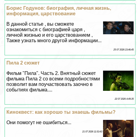
Борис Годунов: биография, личная жизнь,
информация, царствование
В данной статье , вы сможете
ознакомиться с биографией царя ,
личной жизнью и его царствованием ,
Также узнать много другой информации...
25 07 2026 23:46:45
Пила 2 сюжет
Фильм "Пила". Часть 2. Внятный сюжет
фильма Пила 2 со всеми подробностями
позволит вам поучаствовать заочно в
событиях фильма....
22 07 2026 4:49:35
Киноквест: как хорошо ты знаешь фильмы?
Они помогут не ошибиться...
21 07 2026 11:53:43