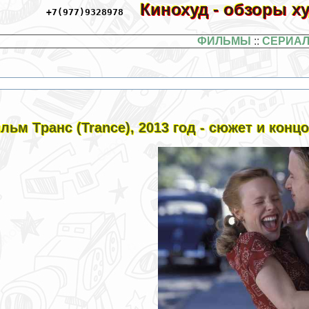
Кинохуд - обзоры 
+7(977)9328978
ФИЛЬМЫ
::
СЕРИА
льм Tрaнc (Trance), 2013 год - сюжет и конц