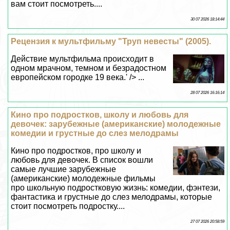
вам стоит посмотреть....
30 07 2026 18:14:44
Рецензия к мультфильму "Труп невесты" (2005).
Действие мультфильма происходит в
одном мрачном, темном и безрадостном
европейском городке 19 века.' /> ...
28 07 2026 16:16:14
Кино про подростков, школу и любовь для
девочек: зарубежные (американские) молодежные
комедии и грустные до слез мелодрамы
Кино про подростков, про школу и
любовь для девочек. В список вошли
самые лучшие зарубежные
(американские) молодежные фильмы
про школьную подростковую жизнь: комедии, фэнтези,
фантастика и грустные до слез мелодрамы, которые
стоит посмотреть подростку....
27 07 2026 20:58:59