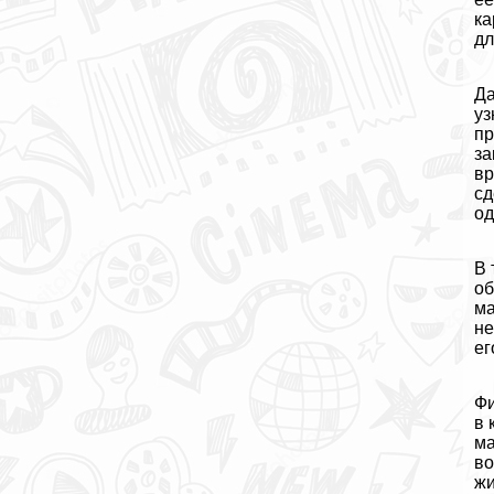
ка
дл
Да
уз
пр
за
вр
сд
од
В 
об
ма
не
ег
Фи
в 
ма
во
жи