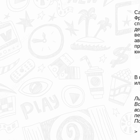
Са
Фр
сп
дe
ве
ав
пр
кн
В 
ил
Ли
Во
вс
пе
По
>