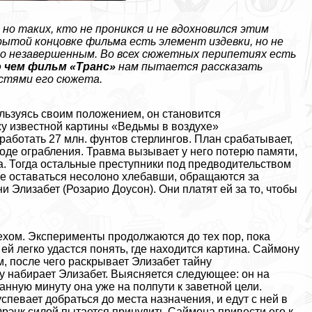
, но таких, кто не проникся и не вдохновился этим
рытой концовке фильма есть элемент издeвки, но не
то незавершенным. Во всех сюжетных перипетиях есть
о чем фильм «Tрaнc»
нам пытается рассказать
стями его сюжета.
льзуясь своим положением, он становится
у известной картины «Ведьмы в воздухе»
работать 27 млн. фунтов стерлингов. План сpaбатывает,
ходе ограбления. Травма вызывает у него потерю памяти,
ла. Тогда остальные преступники под предводительством
ие оставаться несолоно хлебавши, обращаются за
 Элизабет (Розарио Доусон). Они платят ей за то, чтобы
ехом. Эксперименты продолжаются до тех пор, пока
 ей легко удастся понять, где находится картина. Саймону
м, после чего раскрывает Элизабет тайну
у набирает Элизабет. Выясняется следующее: он на
 данную минуту она уже на полпути к заветной цели.
певает добраться до места назначения, и едут с ней в
Фрэнк силой пытается принудить Саймона привести его к