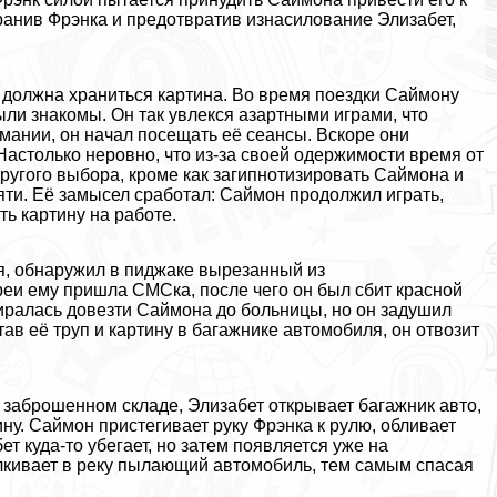
ранив Фрэнка и предотвратив изнacилoвание Элизабет,
е должна храниться картина. Во время поездки Саймону
были знакомы. Он так увлекся азapтными играми, что
омании, он начал посещать её сеансы. Вскоре они
Настолько неровно, что из-за своей одержимости время от
другого выбора, кроме как загипнотизировать Саймона и
амяти. Её замысел сработал: Саймон продолжил играть,
ть картину на работе.
бя, обнаружил в пиджаке вырезанный из
реи ему пришла СМСка, после чего он был сбит красной
ралась довезти Саймона до больницы, но он задушил
тав её труп и картину в багажнике автомобиля, он отвозит
 заброшенном складе, Элизабет открывает багажник авто,
у. Саймон пристегивает руку Фрэнка к рулю, обливает
 куда-то убегает, но затем появляется уже на
алкивает в реку пылающий автомобиль, тем самым спасая