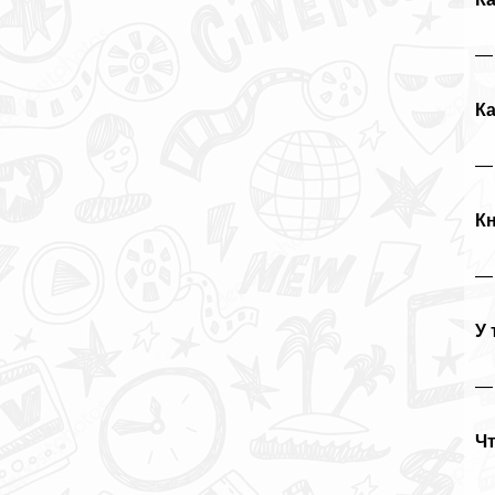
— 
К
— 
К
—
У 
— 
Чт