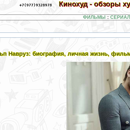
Кинохуд - обзоры 
+7(977)9328978
ФИЛЬМЫ
::
СЕРИА
ьп Навруз: биография, личная жизнь, филь