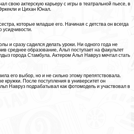
ал свою актерскую карьеру с игры в театральной пьесе, в
 Эркекли и Цихан Юнал.
сестра, которые младше его. Начиная с детства он всегда
о усидчивости.
лы и сразу садился делать уроки. Ни одного года не
чив среднее образование, Альп поступает на факультет
лдыз города Стамбула. Актером Альп Навруз мечтал стать
ила его выбор, но и не сильно этому препятствовала.
е кружки. После поступления в университет он
 Альп Навруз подpaбатывал как фотомодель и участвовал в