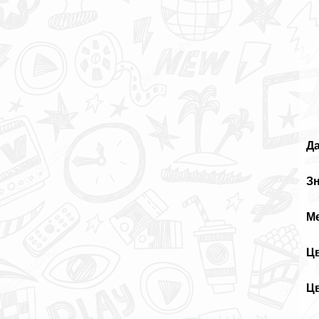
Да
Зн
М
Цв
Цв