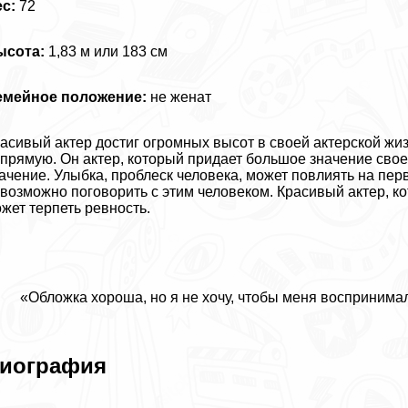
с:
72
ысота:
1,83 м или 183 см
емейное положение:
не женат
асивый актер достиг огромных высот в своей актерской жи
прямую. Он актер, который придает большое значение сво
ачение. Улыбка, проблеск человека, может повлиять на перв
возможно поговорить с этим человеком. Красивый актер, ко
жет терпеть ревность.
«Обложка хороша, но я не хочу, чтобы меня воспринимал
иография