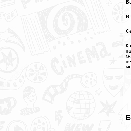
Ве
В
С
Кр
на
зн
не
мо
Б