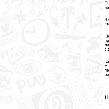
Он
на
В 
ст
Ка
пр
ли
с 
Ка
На
па
ре
Л