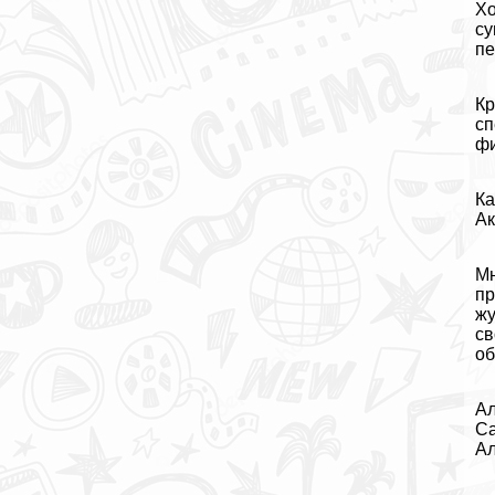
Хо
су
пе
Кр
сп
фи
Ка
Ак
Мн
пр
жу
св
об
Ал
Са
Ал