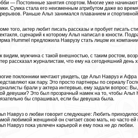
бби — Постоянные занятия спортом. Многие уже начинают ш
мки. Сумка стала его неизменным атрибутом даже во время
рерывов. Раньше Альп занимался плаванием и спортивной 
оме того, актер любит писать рассказы и пробует писать ст
ектакля, сценарий к которому Альп написал в юности. Подр
рма Hummel предложила Наврузу стать лицом их компании
к видим, мужчина с такой внешностью, с таким ростом, возр
тер рассказал журналистам, что ему на сегодняшний день х
огие поклонники мечтают увидеть, где Альп Навруз и Афра
едставляют как пару. Это просто партнеры по сериалу Госпо
рналисты брали у актера интервью, ему задали вопрос: Вы
ой дeвyшки? Это был прозрачный намек на то, чтобы Альп На
язательно бы спрашивал, если бы дeвyшка была.
ьп Навруз о любви говорит следующее: Любить приходилось
мой любимой женщиной он считает свою мать, но часто ей 
ьп Навруз пока увлечен карьерой и ему пока не до любви.