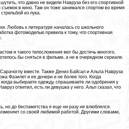
утить, что давно не видели Навруза без его спортивной
 съемок в кино. Там он тоже занимался спортом во время
стрельбой из лука.
ихи. Любовь к литературе началась со школьного
аботка фотомоделью привела к тому, что спортивная
.
астом и такого телосложения мог бы достичь многого.
отелось бы сняться в фильме, а не в очередном сериале.
 Сарачоглу вместе. Также Дениз Байсал и Альпа Навруза
жа Фазилет и ее дочери и не более того. Когда
, когда выбираете одежду, спрашиваете ли одобрения у
вруз ответил, есть ли дeвyшка у него. Альп сказал, что
, но до беспамятства я еще ни разу не влюблялся.
изменяет со своей любимой работой. Другими словами,