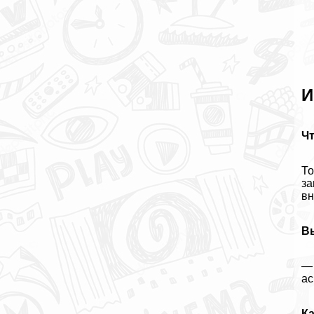
И
Чт
То
за
вн
Вы
— 
ас
К