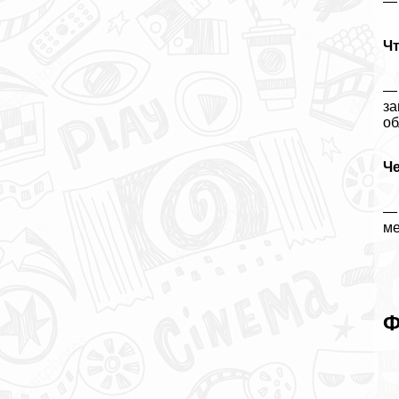
—
Ч
— 
за
об
Че
— 
ме
Ф