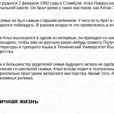
 родился 2 февраля 1992 года в Стамбуле. Альп Навруз нач
чальной школе. Он брал уроки у таких мастеров, как Алтан
семье он был самым старшим ребенком. У него есть брат и 
арался побеждать. В раннем возрасте это проявлялось в ег
к Альп высказался в одном из интервью, он приходил со шко
оходило, чтобы ему не вручали какую-нибудь грамоту. Полу
тературы и турецкого языка в Технический Университет Йы
детства.
к и большинству родителей семья будущего актера не одобр
чиная со школьной скамьи, Альп всегда ходил в театральны
раллельно брал уроки актерского мастерства. Кроме того,
кламных роликах.
ичная жизнь