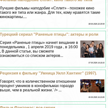
Лучшие фильмы наподобие «Сплит» - похожее кино
такого же типа или жанра. Для тех, кому нравятся такие
кинокартины....
08 06 2026 22:35:59
Турецкий сериал "Раненые птицы": актеры и роли
Серия «Раненые птицы» начнет вещание в
понедельника , 1 апреля 2019 года , в 16:00
, В данной статье, вы сможете
ознакомиться со списком актеров...
07 06 2026 14:18:16
Рецензия к фильму "Умница Уилл Хантинг" (1997).
Говорят, что в количественном отношении
процент умников в конофильмах гораздо
выше, чем в реальной жизни.' /> ...
06 06 2026 16:10:26
Фильм Фантомас: все серии