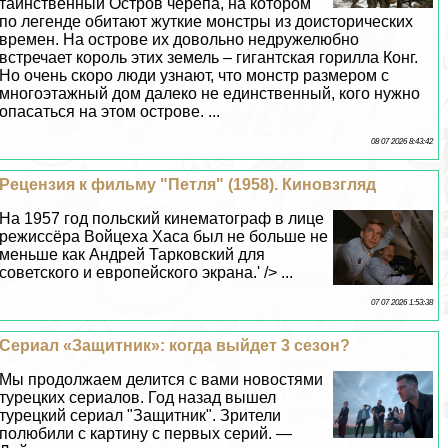
таинственный Остров черепа, на котором
по легенде обитают жуткие монстры из доисторических
времен. На острове их довольно недружелюбно
встречает король этих земель – гигантская горилла Конг.
Но очень скоро люди узнают, что монстр размером с
многоэтажный дом далеко не единственный, кого нужно
опасаться на этом острове. ...
08 07 2026 8:43:42
Рецензия к фильму "Петля" (1958). Киновзгляд
На 1957 год польский кинематограф в лице
режиссёра Войцеха Хаса был не больше не
меньше как Андрей Тарковский для
советского и европейского экрана.' /> ...
07 07 2026 1:53:38
Сериал «Защитник»: когда выйдет 3 сезон?
Мы продолжаем делится с вами новостями
турецких сериалов. Год назад вышел
турецкий сериал "Защитник". Зрители
полюбили с картину с первых серий. —