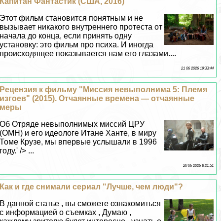
Капитан Фантастик (США, 2016)
Этот фильм становится понятным и не
вызывает никакого внутреннего протеста от
начала до конца, если принять одну
установку: это фильм про психа. И иногда
происходящее показывается нам его глазами....
21 06 2026 19:33:44
Рецензия к фильму "Миссия невыполнима 5: Племя
изгоев" (2015). Отчаянные времена — отчаянные
меры
Об Отряде невыполнимых миссий ЦРУ
(ОМН) и его идеологе Итане Ханте, в миру
Томе Крузе, мы впервые услышали в 1996
году.' /> ...
20 06 2026 8:21:51
Как и где снимали сериал "Лучше, чем люди"?
В данной статье , вы сможете ознакомиться
с информацией о съемках , Думаю ,