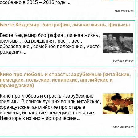
особенно в 2015 – 2016 годы....
26 07 2026 8:34:32
Бесте Кёкдемир: биография, личная жизнь, фильмы
Бесте Кёкдемир биография , личная жизнь ,
фильмы , год рождения , рост , вес ,
образование , семейное положение , место
рождения...
25 07 2026 18:52:49
Кино про любовь и страсть: зарубежные (китайские,
немецкие, польские, испанские, английские и
французские)
Кино про любовь и страсть - зарубежные
фильмы. В список лучших вошли китайские,
французские, английские про старые
времена, испанские, немецкие, польские.
Некоторых из них – исторические....
24 07 2026 17:49:25