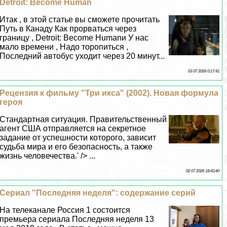
Detroit: Become Human
Итак , в этой статье вы сможете прочитать
Путь в Канаду Как прорваться через
границу , Detroit: Become Humanи У нас
мало времени , Надо торопиться ,
Последний автобус уходит через 20 минут...
03 07 2026 0:17:41
Рецензия к фильму "Три икса" (2002). Новая формула
героя
Стандартная ситуация. Правительственный
агент США отправляется на секретное
задание от успешности которого, зависит
судьба мира и его безопасность, а также
жизнь человечества.' /> ...
02 07 2026 18:43:40
Сериал "Последняя неделя": содержание серий
На телеканале Россия 1 состоится
премьера сериала Последняя неделя 13