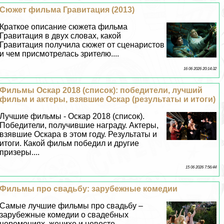
Сюжет фильма Гравитация (2013)
Краткое описание сюжета фильма
Гравитация в двух словах, какой
Гравитация получила сюжет от сценаристов
и чем присмотрелась зрителю....
16 06 2026 20:14:32
Фильмы Оскар 2018 (список): победители, лучший
фильм и актеры, взявшие Оскар (результаты и итоги)
Лучшие фильмы - Оскар 2018 (список).
Победители, получившие награду. Актеры,
взявшие Оскара в этом году. Результаты и
итоги. Какой фильм победил и другие
призеры....
15 06 2026 7:56:44
Фильмы про свадьбу: зарубежные комедии
Самые лучшие фильмы про свадьбу –
зарубежные комедии о свадебных
церемониях, женихе и невесте....