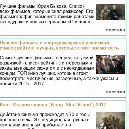
Лучшие фильмы Юрия Быкова. Список
всех фильмов, которые снял режиссер. Его
фильмография знаменита такими работами
как «дypaк» и новым сериалом «Спящие»....
10 07 2026 14:44:16
Лучшие фильмы с непредсказуемой развязкой:
список рейтинг лучших, которые стоит посмотреть
Самые лучшие фильмы с непредсказуемой
развязкой - список рейтинг с интересным и
захватывающим сюжетом и с неожиданным
концом. ТОП кино лучших, которые стоит
посмотреть: мистические, загадочные, а также ужасы и
новинки 2015 – 2017....
09 07 2026 21:30:24
Конг: Остров черепа ( Kong: Skull Island ), 2017
Действие фильма происходит в 70-е годы
прошлого века. Экспедиционная группа в
компании военных прибывает на