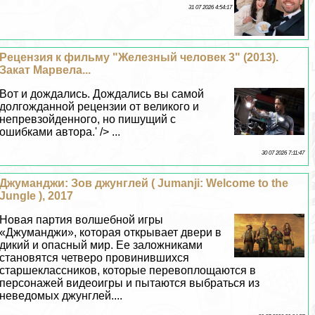
31 07 2026 4:54:17
Рецензия к фильму "Железный человек 3" (2013).
Закат Марвела...
Вот и дождались. Дождались вы самой
долгожданной рецензии от великого и
непревзойденного, но пишущий с
ошибками автора.' /> ...
30 07 2026 7:11:47
Джумaнджи: Зов джунглей ( Jumanji: Welcome to the
Jungle ), 2017
Новая партия волшебной игры
«Джумaнджи», которая открывает двери в
дикий и опасный мир. Ее заложниками
становятся четверо провинившихся
старшеклассников, которые перевоплощаются в
персонажей видеоигры и пытаются выбраться из
неведомых джунглей....