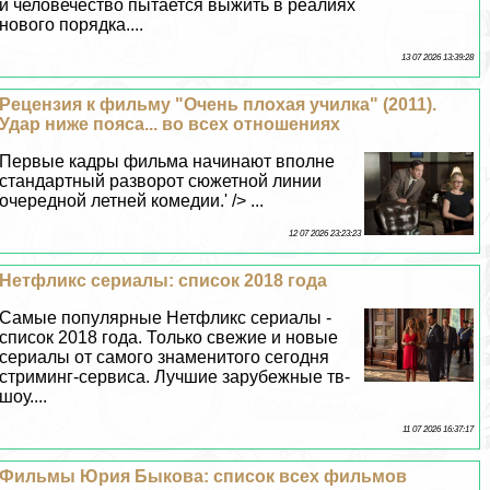
и человечество пытается выжить в реалиях
нового порядка....
13 07 2026 13:39:28
Рецензия к фильму "Очень плохая училка" (2011).
Удар ниже пояса... во всех отношениях
Первые кадры фильма начинают вполне
стандартный разворот сюжетной линии
очередной летней комедии.' /> ...
12 07 2026 23:23:23
Нетфликс сериалы: список 2018 года
Самые популярные Нетфликс сериалы -
список 2018 года. Только свежие и новые
сериалы от самого знаменитого сегодня
стриминг-сервиса. Лучшие зарубежные тв-
шоу....
11 07 2026 16:37:17
Фильмы Юрия Быкова: список всех фильмов