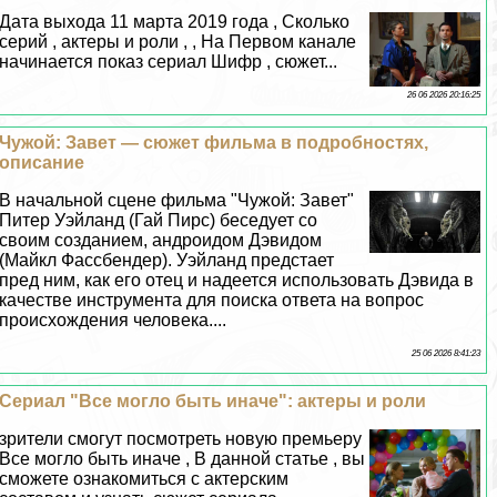
Дата выхода 11 марта 2019 года , Сколько
серий , актеры и роли , , На Первом канале
начинается показ сериал Шифр , сюжет...
26 06 2026 20:16:25
Чужой: Завет — сюжет фильма в подробностях,
описание
В начальной сцене фильма "Чужой: Завет"
Питер Уэйланд (Гай Пирс) беседует со
своим созданием, андроидом Дэвидом
(Майкл Фассбендер). Уэйланд предстает
пред ним, как его отец и надеется использовать Дэвида в
качестве инструмента для поиска ответа на вопрос
происхождения человека....
25 06 2026 8:41:23
Сериал "Все могло быть иначе": актеры и роли
зрители смогут посмотреть новую премьеру
Все могло быть иначе , В данной статье , вы
сможете ознакомиться с актерским