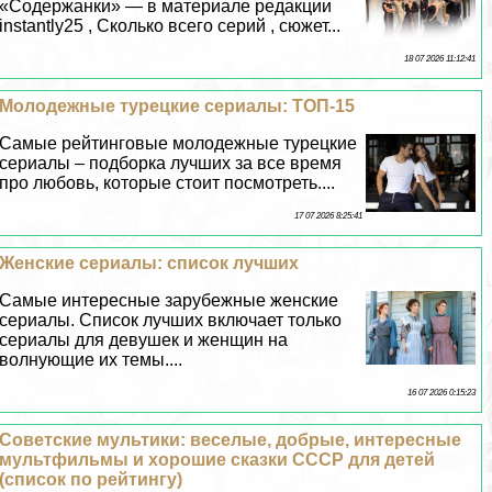
«Содержанки» — в материале редакции
instantly25 , Сколько всего серий , сюжет...
18 07 2026 11:12:41
Молодежные турецкие сериалы: ТОП-15
Самые рейтинговые молодежные турецкие
сериалы – подборка лучших за все время
про любовь, которые стоит посмотреть....
17 07 2026 8:25:41
Женские сериалы: список лучших
Самые интересные зарубежные женские
сериалы. Список лучших включает только
сериалы для дeвyшек и женщин на
волнующие их темы....
16 07 2026 0:15:23
Советские мультики: веселые, добрые, интересные
мультфильмы и хорошие сказки СССР для детей
(список по рейтингу)