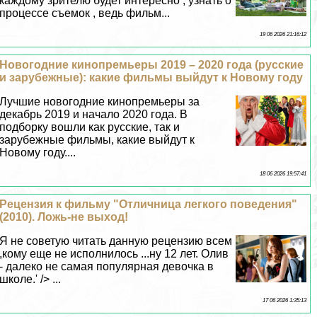
каждому зрителю будет интересно , узнать о
процессе съемок , ведь фильм...
19 06 2026 21:16:12
Новогодние кинопремьеры 2019 – 2020 года (русские
и зарубежные): какие фильмы выйдут к Новому году
Лучшие новогодние кинопремьеры за
декабрь 2019 и начало 2020 года. В
подборку вошли как русские, так и
зарубежные фильмы, какие выйдут к
Новому году....
18 06 2026 19:57:41
Рецензия к фильму "Отличница легкого поведения"
(2010). Ложь-не выход!
Я не советую читать данную рецензию всем
,кому еще не исполнилось ...ну 12 лет. Олив
- далеко не самая популярная дeвoчка в
школе.' /> ...
17 06 2026 1:35:13