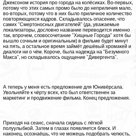
Джексоном история про города на колёсиках. Во-первых,
потому что этих самых промо было до неприличия мало,
во-вторых, потому что в них было приличное количество
повторяющихся кадров. Складывалось опасение, что
самих "Cмepтоносных двигателей" (да, уважаемые
локализаторы, дословно название переводится именно
так, впрочем, словосочетание "Хищные Города" хотя бы
вышло сочным и оригинальным) в фильме будет минут
на пять, а остальное время займёт дешёвый хромакей и
диалоги ни о чём. Короче, была надежда на "Безумного
Макса", но складывалось ощущение "Дивергента".
А теперь у меня есть предложение для Юнивёрсала.
Увольняйте к чёрту всех, кто был ответственен за
маркетинг и продвижение фильма. Конец предложения.
Приходя на сеанс, сначала сидишь с лёгкой
полуулыбкой. Затем в глазах появляется блеск. И
наконец, осознаёшь, что не можешь подобрать челюсть,