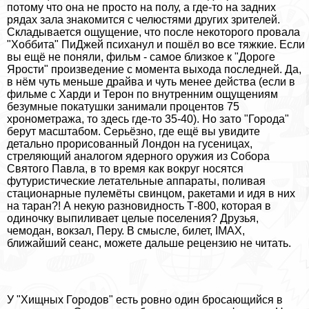
потому что она не просто на полу, а где-то на задних
рядах зала знакомится с челюстями других зрителей.
Складывается ощущение, что после некоторого провала
"Хоббита" ПиДжей психанул и пошёл во все тяжкие. Если
вы ещё не поняли, фильм - самое близкое к "Дороге
Ярости" произведение с момента выхода последней. Да,
в нём чуть меньше драйва и чуть менее действа (если в
фильме с Харди и Терон по внутренним ощущениям
безумные покатушки занимали процентов 75
хронометража, то здесь где-то 35-40). Но зато "Города"
берут масштабом. Серьёзно, где ещё вы увидите
детально прорисованный Лондон на гусеницах,
стреляющий аналогом ядерного оружия из Собора
Святого Павла, в то время как вокруг носятся
футуристические летательные аппараты, поливая
стационарные пулемёты свинцом, paкетами и идя в них
на таран?! А некую разновидность Т-800, которая в
одиночку выпиливает целые поселения? Друзья,
чемодан, вокзал, Перу. В смысле, билет, IMAX,
ближайший сеанс, можете дальше рецензию не читать.
У "Хищных Городов" есть ровно один бросающийся в