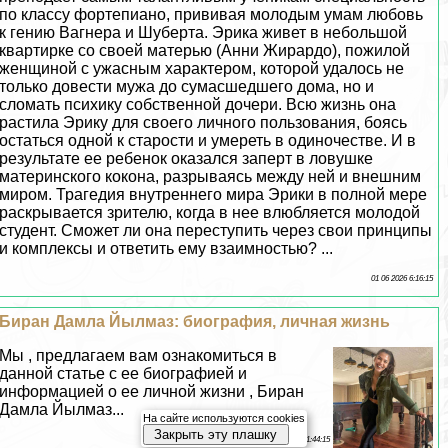
по классу фортепиано, прививая молодым умам любовь
к гению Вагнера и Шуберта. Эрика живет в небольшой
квартирке со своей матерью (Анни Жирардо), пожилой
женщиной с ужасным хаpaктером, которой удалось не
только довести мужа до cyмacшедшего дома, но и
сломать психику собственной дочери. Всю жизнь она
растила Эрику для своего личного пользования, боясь
остаться одной к старости и умереть в одиночестве. И в
результате ее ребенок оказался заперт в ловушке
материнского кокона, разрываясь между ней и внешним
миром. Трагедия внутреннего мира Эрики в полной мере
раскрывается зрителю, когда в нее влюбляется молодой
студент. Сможет ли она переступить через свои принципы
и комплексы и ответить ему взаимностью? ...
01 06 2026 6:16:15
Биран Дамла Йылмаз: биография, личная жизнь
Мы , предлагаем вам ознакомиться в
данной статье с ее биографией и
информацией о ее личной жизни , Биран
Дамла Йылмаз...
На сайте используются cookies
Закрыть эту плашку
31 05 2026 11:44:15