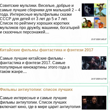
Советские мультики. Веселые, добрые и
самые лучшие сборники для малышей 2 – 4
года. Интересные мультфильмы сказки
СССР для детей от 3 лет до 5 и 7 лет.
Список по рейтингу хороших коротких
мультиков про дружбу, машинки, богатырей
и сказочных персонажей....
15 07 2026 5:45:37
Китайские фильмы фантастика и фэнтези 2017
Самые лучшие китайские фильмы -
фантастика и фэнтези 2017. Самые
популярные кинокартины этого года в
таком жанре....
14 07 2026 6:17:50
Фильмы антиутопии: список лучших
Самые интересные и самые лучшие
фильмы антиутопии. Список лучших
включает кино, где в мире царит антиутопия