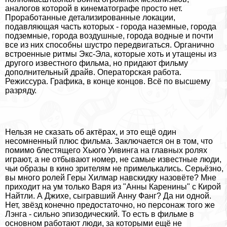
аналогов которой в кинематографе просто нет.
Проработанные детализированные локации,
подавляющая часть которых - города наземные, города
подземные, города воздушные, города водные и почти
все из них способны шустро передвигаться. Органично
встроенные ритмы Экс-Эла, которые хоть и утащены из
другого известного фильма, но придают фильму
дополнительный драйв. Операторская работа.
Режиссура. Графика, в конце концов. Всё по высшему
разряду.
Нельзя не сказать об актёрах, и это ещё один
несомненный плюс фильма. Заключается он в том, что
помимо блестящего Хьюго Уивинга на главных ролях
играют, а не отбывают номер, не самые известные люди,
чьи образы в кино зрителям не примелькались. Серьёзно,
вы много ролей Геры Хилмар навскидку назовёте? Мне
приходит на ум только Варя из "Анны Каренины" с Кирой
Найтли. А Джихе, сыгравший Анну Фанг? Да ни одной.
Нет, звёзд конечно предостаточно, но персонаж того же
Лэнга - сильно эпизодический. То есть в фильме в
основном работают люди, за которыми ещё не