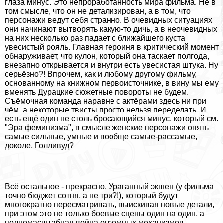
глаза минус. Это непроработанность мира фильма. Не в
том смысле, что он не детализирован, а в том, что
персонажи ведут себя странно. В очевидных ситуациях
они начинают вытворять какую-то дичь, а в неочевидных
на них несколько раз падает с ближайшего куста
увесистый рояль. Главная героиня в критический момент
обнаруживает, что кулон, который она таскает полгода,
внезапно открывается и внутри есть увесистая штука. Ну
серьёзно?! Впрочем, как и любому другому фильму,
основанному на книжном первоисточнике, в вину мы ему
вменять Дypaцкие сюжетные повороты не будем.
Съёмочная комaнда наравне с актёрами здесь ни при
чём, а некоторые твисты просто нельзя переделать. И
есть ещё один не столь бросающийся минус, который см.
"Эра феминизма", в смысле женские персонажи опять
самые сильные, умные и вообще самые-рассамые,
доколе, Голливуд?
Всё остальное - прекрасно. Ураганный экшен (у фильма
точно бюджет сотня, а не три?!), который будут
многократно пересматривать, выискивая новые детали,
при этом это не только боевые сцены один на один, а
полномасштабная война огромных механизмов,