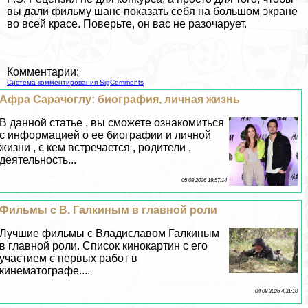
вы дали фильму шанс показать себя на большом экране
во всей красе. Поверьте, он вас не разочарует.
Комментарии:
Система комментирования SigComments
Афра Сарачоглу: биография, личная жизнь
В данной статье , вы сможете ознакомиться
с информацией о ее биографии и личной
жизни , с кем встречается , родители ,
деятельность...
05 08 2026 19:57:14
Фильмы с В. Галкиным в главной роли
Лучшие фильмы с Владиславом Галкиным
в главной роли. Список кинокартин с его
участием с первых работ в
кинематографе....
04 08 2026 4:31:10