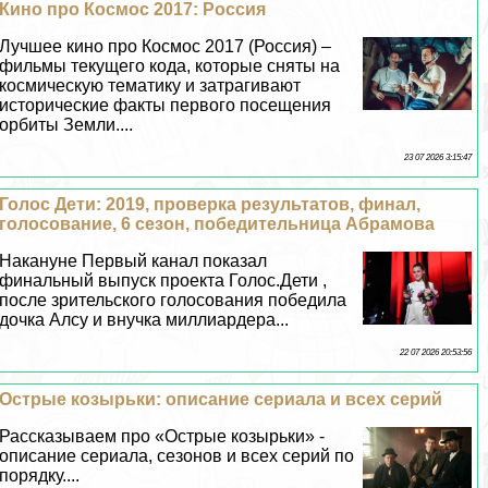
Кино про Космос 2017: Россия
Лучшее кино про Космос 2017 (Россия) –
фильмы текущего кода, которые сняты на
космическую тематику и затрагивают
исторические факты первого посещения
орбиты Земли....
23 07 2026 3:15:47
Голос Дети: 2019, проверка результатов, финал,
голосование, 6 сезон, победительница Абрамова
Накануне Первый канал показал
финальный выпуск проекта Голос.Дети ,
после зрительского голосования победила
дочка Алсу и внучка миллиардера...
22 07 2026 20:53:56
Острые козырьки: описание сериала и всех серий
Рассказываем про «Острые козырьки» -
описание сериала, сезонов и всех серий по
порядку....