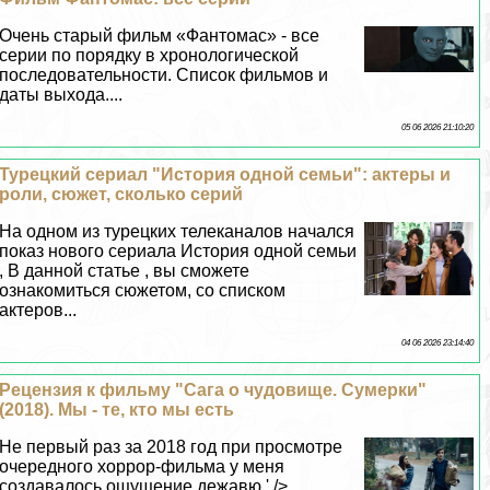
Очень старый фильм «Фантомас» - все
серии по порядку в хронологической
последовательности. Список фильмов и
даты выхода....
05 06 2026 21:10:20
Турецкий сериал "История одной семьи": актеры и
роли, сюжет, сколько серий
На одном из турецких телеканалов начался
показ нового сериала История одной семьи
, В данной статье , вы сможете
ознакомиться сюжетом, со списком
актеров...
04 06 2026 23:14:40
Рецензия к фильму "Сага о чудовище. Сумерки"
(2018). Мы - те, кто мы есть
Не первый раз за 2018 год при просмотре
очередного хоррор-фильма у меня
создавалось ощущение дежавю.' /> ...