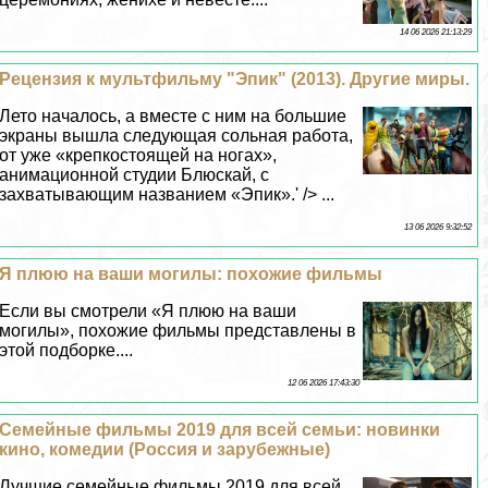
14 06 2026 21:13:29
Рецензия к мультфильму "Эпик" (2013). Другие миры.
Лето началось, а вместе с ним на большие
экраны вышла следующая сольная работа,
от уже «крепкостоящей на ногах»,
анимационной студии Блюскай, с
захватывающим названием «Эпик».' /> ...
13 06 2026 9:32:52
Я плюю на ваши могилы: похожие фильмы
Если вы смотрели «Я плюю на ваши
могилы», похожие фильмы представлены в
этой подборке....
12 06 2026 17:43:30
Семейные фильмы 2019 для всей семьи: новинки
кино, комедии (Россия и зарубежные)
Лучшие семейные фильмы 2019 для всей