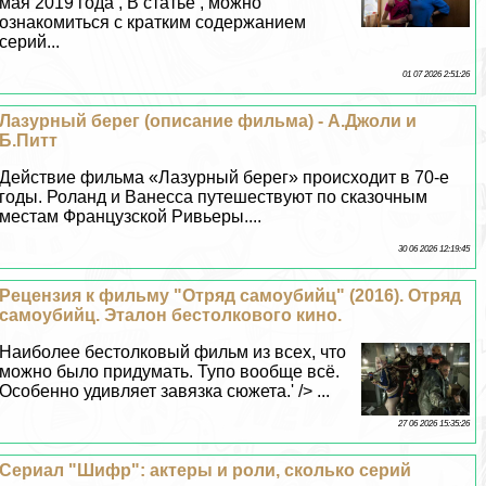
мая 2019 года , В статье , можно
ознакомиться с кратким содержанием
серий...
01 07 2026 2:51:26
Лазурный берег (описание фильма) - А.Джоли и
Б.Питт
Действие фильма «Лазурный берег» происходит в 70-е
годы. Роланд и Ванесса путешествуют по сказочным
местам Французской Ривьеры....
30 06 2026 12:19:45
Рецензия к фильму "Отряд самоубийц" (2016). Отряд
самоубийц. Эталон бестолкового кино.
Наиболее бестолковый фильм из всех, что
можно было придумать. Тупо вообще всё.
Особенно удивляет завязка сюжета.' /> ...
27 06 2026 15:35:26
Сериал "Шифр": актеры и роли, сколько серий