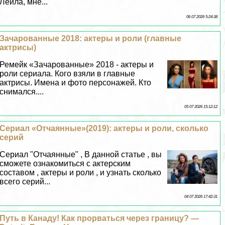
Лейла, мне...
06 07 2026 5:24:38
Зачарованные 2018: актеры и роли (главные
актрисы)
Ремейк «Зачарованные» 2018 - актеры и
роли сериала. Кого взяли в главные
актрисы. Имена и фото персонажей. Кто
снимался....
05 07 2026 15:12:12
Сериал «Отчаянные»(2019): актеры и роли, сколько
серий
Сериал "Отчаянные" , В данной статье , вы
сможете ознакомиться с актерским
составом , актеры и роли , и узнать сколько
всего серий...
04 07 2026 17:42:31
Путь в Канаду! Как прорваться через границу? —