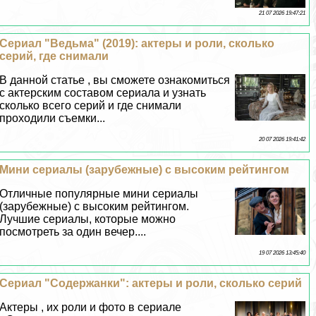
21 07 2026 19:47:21
Сериал "Ведьма" (2019): актеры и роли, сколько
серий, где снимали
В данной статье , вы сможете ознакомиться
с актерским составом сериала и узнать
сколько всего серий и где снимали
проходили съемки...
20 07 2026 19:41:42
Мини сериалы (зарубежные) с высоким рейтингом
Отличные популярные мини сериалы
(зарубежные) с высоким рейтингом.
Лучшие сериалы, которые можно
посмотреть за один вечер....
19 07 2026 13:45:40
Сериал "Содержанки": актеры и роли, сколько серий
Актеры , их роли и фото в сериале