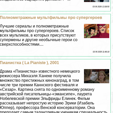
03 06 2026 13:38:50
Полнометражные мультфильмы про супергероев
Лучшие сериалы и полнометражные
мультфильмы про супергероев. Список
всех мультиков, в которых присутствуют
супермены и другие необычные герои со
сверхспособностями....
02 06 2026 11:48:18
Пианистка ( La Pianiste ), 2001
Драма «Пианистка» известного немецкого
режиссера Михаэля Ханеке получила
множество престижных кинонаград, в том
числе три премии Каннского фестиваля и
«Сезар». Картина снята по одноименному роману
австрийской писательницы-«эмансипе», лаурета
Нобелевской премии Эльфриды Елинек. Фильм
рассказывает непростую историю Эрики (Изабель
Юппер), профессора Венской консерватории. Она
преподает самым талантливым ученикам специальность