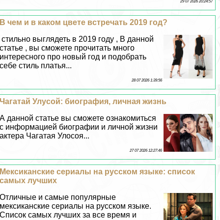
29 07 2026 20:24:57
В чем и в каком цвете встречать 2019 год?
стильно выглядеть в 2019 году , В данной
статье , вы сможете прочитать много
интересного про новый год и подобрать
себе стиль платья...
28 07 2026 1:39:56
Чагатай Улусой: биография, личная жизнь
А данной статье вы сможете ознакомиться
с информацией биографии и личной жизни
актера Чагатая Улосоя...
27 07 2026 12:27:46
Мексиканские сериалы на русском языке: список
самых лучших
Отличные и самые популярные
мексиканские сериалы на русском языке.
Список самых лучших за все время и