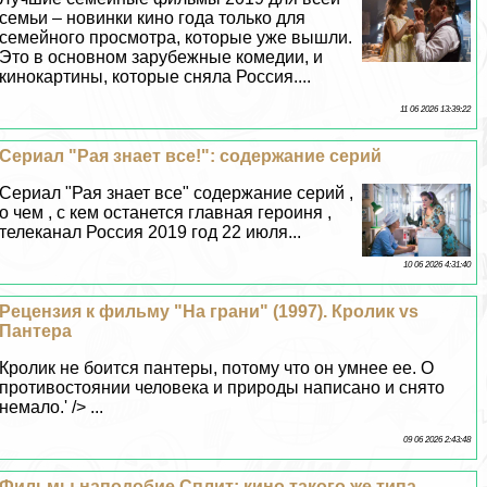
семьи – новинки кино года только для
семейного просмотра, которые уже вышли.
Это в основном зарубежные комедии, и
кинокартины, которые сняла Россия....
11 06 2026 13:39:22
Сериал "Рая знает все!": содержание серий
Сериал "Рая знает все" содержание серий ,
о чем , с кем останется главная героиня ,
телеканал Россия 2019 год 22 июля...
10 06 2026 4:31:40
Рецензия к фильму "На грани" (1997). Кролик vs
Пантера
Кролик не боится пантеры, потому что он умнее ее. О
противостоянии человека и природы написано и снято
немало.' /> ...
09 06 2026 2:43:48
Фильмы наподобие Сплит: кино такого же типа