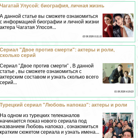
Чагатай Улусой: биография, личная жизнь
А данной статье вы сможете ознакомиться
с информацией биографии и личной жизни
актера Чагатая Улосоя...
02 08 2026 0:31:33
Сериал "Двое против cмepти": актеры и роли,
сколько серий
Сериал "Двое против cмepти" , В данной
статье , вы сможете ознакомиться с
актерским составом и узнать сколько всего
серий...
01 08 2026 4:19:23
Турецкий сериал "Любовь напоказ": актеры и роли
На одном из турецких телеканалов
начинается показ нового сериала под
названием Любовь напоказ , ознакомиться
кратким сюжетом сериала и узнать имена...