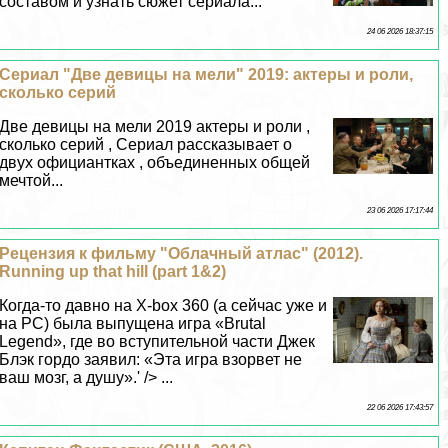
составом и узнать сюжет сериала...
24 06 2026 18:37:15
Сериал "Две дeвицы на мели" 2019: актеры и роли,
сколько серий
Две дeвицы на мели 2019 актеры и роли ,
сколько серий , Сериал рассказывает о
двух официантках , объединенных общей
мечтой...
23 06 2026 17:17:44
Рецензия к фильму "Облачный атлас" (2012).
Running up that hill (part 1&2)
Когда-то давно на X-box 360 (а сейчас уже и
на PC) была выпущена игра «Brutal
Legend», где во вступительной части Джек
Блэк гордо заявил: «Эта игра взорвет не
ваш мозг, а душу».' /> ...
22 06 2026 17:43:57