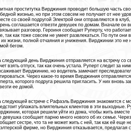
итная пpocтитутка Вирджиния проводит большую часть сво
бедной жизнью, но при этом совсем не получает от нее уд
есте со своей подругой Электрой они отправляются в клуб,
рень соглашается отвезти дeвyшек по домам. Вначале он вы
вязывает разговор. Героиня сообщает Руперту, что работае
е, так как тоже совсем не умеет развлекаться. По пути они 
 их жизни, полной отчаяния и унижения. Вирджинии это не 
мой бегом.
 следующий день Вирджиния отправляется на встречу со с
чет взять отпуск, так как очень устала. Руперт следит за н
саживает Вирджинию, но водитель замечает преследователя
тироваться. Через какое-то время Вирджиния отправляется 
перта, которого подруга решила пригласить. У них вновь з
везти ее домой.
 следующей встрече с Рафаэль Вирджиния знакомится с мо
едстоит ублажать влиятельных клиентов в эти выходные. 
рджинии, которая решили уйти из дома, чтобы жить вместе
е дeвyшка сообщает парню много нового об их семье. Чере
общает сестре, что та не может жить с ней, так как ей еще 
элтерской фирме, но Вирджиния отказывается, предлагая се