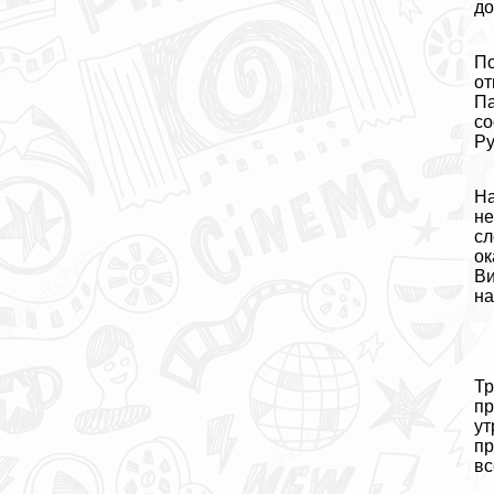
до
По
от
Па
со
Ру
На
не
сл
ок
Ви
на
Тр
пр
ут
пр
вс