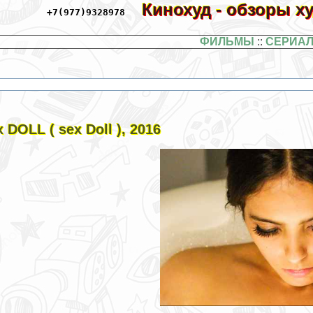
Кинохуд - обзоры 
+7(977)9328978
ФИЛЬМЫ
::
СЕРИА
х DOLL ( sех Doll ), 2016