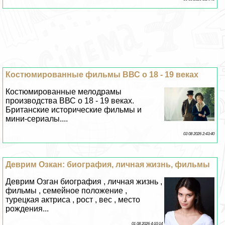
Костюмированные фильмы ВВС о 18 - 19 веках
Костюмированные мелодрамы
производства ВВС о 18 - 19 веках.
Британские исторические фильмы и
мини-сериалы....
03 08 2026 2:43:40
Деврим Озкан: биография, личная жизнь, фильмы
Деврим Озган биография , личная жизнь ,
фильмы , семейное положение ,
турецкая актриса , рост , вес , место
рождения...
01 08 2026 4:10:14