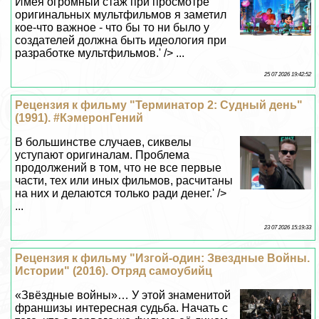
Имея огромный стаж при просмотре
оригинальных мультфильмов я заметил
кое-что важное - что бы то ни было у
создателей должна быть идеология при
разработке мультфильмов.' /> ...
25 07 2026 19:42:52
Рецензия к фильму "Терминатор 2: Судный день"
(1991). #КэмеронГений
В большинстве случаев, сиквелы
уступают оригиналам. Проблема
продолжений в том, что не все первые
части, тех или иных фильмов, расчитаны
на них и делаются только ради денег.' />
...
23 07 2026 15:19:33
Рецензия к фильму "Изгой-один: Звездные Войны.
Истории" (2016). Отряд самоубийц
«Звёздные войны»… У этой знаменитой
франшизы интересная судьба. Начать с