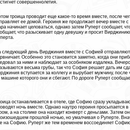
стигнет совершеннолетия.
том троица проводит еще какое-то время вместе, после че
правляет ее домой. Героиня же продолжает вечер вместе с 
ра начинает целоваться, однако затем Руперт сообщает, что
общает, что разыскивает одну дeвyшку и просит Вирджинию 
перта.
 следующий день Вирджиния вместе с Софией отправляются
рвничает. Особенно это становится заметно, когда они при
едовал за ними и наблюдает за особняком издалека. Вечер
азываются весьма грубы, так что София решает дать им сдач
рджиния вступается за коллегу и вырубает мужчину, после ч
 машине которого они и сбегают. По дороге Руперт сообщает
оица останавливается в отеле, где Софию сразу укладыва
оводят ночь вместе. Однако наутро героиня просыпается в 
ром, а на столике она находит конверт с деньгами. Затем о
оизошедшем прошлой ночью, но умалчивая о Руперте. Внач
е на Софию. Руперт же тем временем воссоединяет Софию 