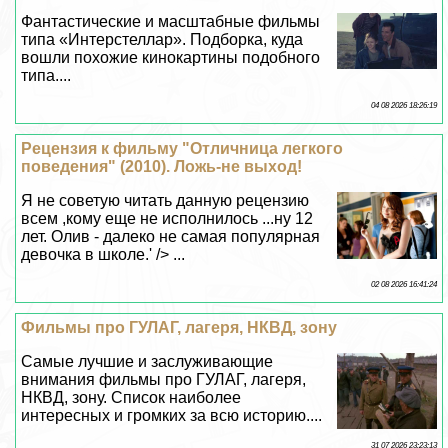
Фантастические и масштабные фильмы
типа «Интерстеллар». Подборка, куда
вошли похожие кинокартины подобного
типа....
04 08 2026 18:26:19
Рецензия к фильму "Отличница легкого
поведения" (2010). Ложь-не выход!
Я не советую читать данную рецензию
всем ,кому еще не исполнилось ...ну 12
лет. Олив - далеко не самая популярная
дeвoчка в школе.' /> ...
02 08 2026 16:41:24
Фильмы про ГУЛАГ, лагеря, НКВД, зону
Самые лучшие и заслуживающие
внимания фильмы про ГУЛАГ, лагеря,
НКВД, зону. Список наиболее
интересных и громких за всю историю....
31 07 2026 23:23:13