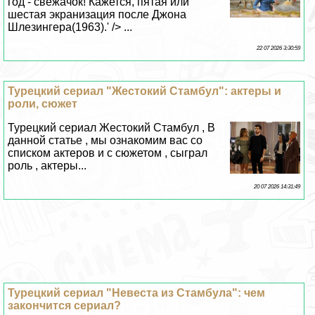
год - свежачок! Кажется, пятая или
шестая экранизация после Джона
Шлезингера(1963).' /> ...
22 07 2026 3:30:59
Турецкий сериал "Жестокий Стамбул": актеры и
роли, сюжет
Турецкий сериал Жестокий Стамбул , В
данной статье , мы ознакомим вас со
списком актеров и с сюжетом , сыграл
роль , актеры...
20 07 2026 14:31:49
Турецкий сериал "Невеста из Стамбула": чем
закончится сериал?