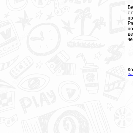
Ве
с 
пр
Ра
но
дe
че
Ко
Сис