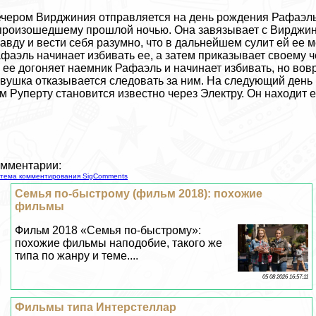
чером Вирджиния отправляется на день рождения Рафаэль,
произошедшему прошлой ночью. Она завязывает с Вирджини
авду и вести себя разумно, что в дальнейшем сулит ей ее м
фаэль начинает избивать ее, а затем приказывает своему ч
 ее догоняет наемник Рафаэль и начинает избивать, но вов
вyшка отказывается следовать за ним. На следующий день 
м Руперту становится известно через Электру. Он находит е
мментарии:
тема комментирования SigComments
Семья по-быстрому (фильм 2018): похожие
фильмы
Фильм 2018 «Семья по-быстрому»:
похожие фильмы наподобие, такого же
типа по жанру и теме....
05 08 2026 16:57:11
Фильмы типа Интерстеллар