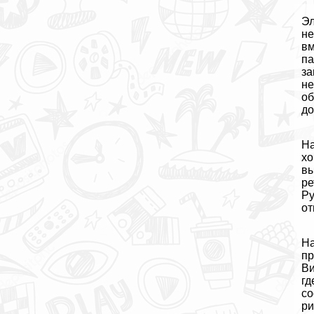
Эл
не
вм
па
за
не
об
до
На
хо
вы
ре
Ру
от
На
пр
Ви
гд
со
ри