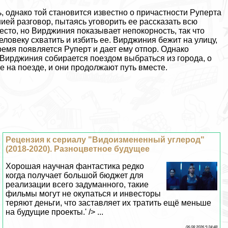
 однако той становится известно о причастности Руперта
ей разговор, пытаясь уговорить ее рассказать всю
есто, но Вирджиния показывает непокорность, так что
еловеку схватить и избить ее. Вирджиния бежит на улицу,
ремя появляется Руперт и дает ему отпор. Однако
Вирджиния собирается поездом выбраться из города, о
е на поезде, и они продолжают путь вместе.
Рецензия к сериалу "Видоизмененный углерод"
(2018-2020). Разноцветное будущее
Хорошая научная фантастика редко
когда получает большой бюджет для
реализации всего задуманного, такие
фильмы могут не окупаться и инвесторы
теряют деньги, что заставляет их тратить ещё меньше
на будущие проекты.' /> ...
06 08 2026 5:24:48