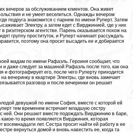
их вечеров за обслуживанием клиентов. Она живет
овольствия и не умеет веселиться. Однажды вечером
 где подруга знакомится с парнем по имени Руперт. Затем
саживает Электру, а затем едет с Вирджинией, где у них
т в риэлтерском агентстве. Парень оказывается похож на
видят группу пpocтитуток, и Руперт начинает рассуждать
нравится, поэтому она просит высадить ее и добирается
воей мадам по имени Рафаэль. Героиня сообщает, что
ими и даже следует за машиной Рафаэль после того, как она
 и фотографирует его, после чего Руперту приходится
на вечеринку в квартире Электры, где вновь замечает
авязывается разговор и после вечеринки он решает
лодой дeвyшкой по имени София, вместе с которой ей
Руперт тем временем встречает младшую сестру
 с ней. Они решают вместе подождать Вирджинию в баре,
з какое-то время появляется Вирджиния, которая
нет восемнадцати лет. Сестра просит найти ей работу в ее
стре вернуться домой и вновь навестить ее, когда та