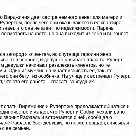
го Вирджиния дает сестре немного денег для матери и
Рупертом, после чего они оказываются в ее квартире.
 знает, что она не агент по недвижимости. Парень
посмотреть на фото, но она выходит из себя и выгоняет
 загород к клиентам, но спутница героини явно
бывают в особняк, и дeвyшка начинает плакать. Руперт
ом дeвyшки начинают развлекать клиентов, но те
и. Один из мужчин начинает избивать ее, так что
его они бегут из особняка. На улице их встречает Руперт,
, что это его работа – спасать заблyдших.
ют спать. Вирджиния и Руперт же продолжают общаться и
одиночестве и узнает, что Руперт и София уехали рано
ни звонит Рафаэль и встречается с ней, сообщая о
але Рафаэль бьет дeвyшку, но позже прощает, списывая
с ее семьей.