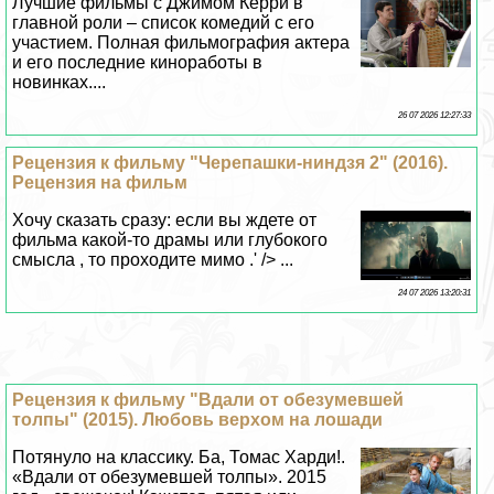
Лучшие фильмы с Джимом Керри в
главной роли – список комедий с его
участием. Полная фильмография актера
и его последние киноработы в
новинках....
26 07 2026 12:27:33
Рецензия к фильму "Черепашки-ниндзя 2" (2016).
Рецензия на фильм
Хочу сказать сразу: если вы ждете от
фильма какой-то драмы или глубокого
смысла , то проходите мимо .' /> ...
24 07 2026 13:20:31
Рецензия к фильму "Вдали от обезумевшей
толпы" (2015). Любовь верхом на лошади
Потянуло на классику. Ба, Томас Харди!.
«Вдали от обезумевшей толпы». 2015