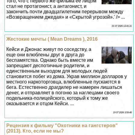
того, что с первого же фильма её лицом
стал не протагонист, а антагонист, и
закончить почти двадцатилетним перерывом между
«Возвращением джедая» и «Скрытой угрозой».' /> ...
21 07 2026 13:41:31
Жестокие мечты ( Mean Dreams ), 2016
Кейси и Джонас живут по соседству, а
еще они влюблены друг в друга до
беспамятства. Однако быть вместе им
запрещают деспотичные родители, и
единственным выходом для молодых людей
становится побег из дома. Украв миллион долларов у
местного наркоторговца, влюбленные пускаются в
бега. Естественно драгдилер не намерен лишаться
денег, и отправляет в погоню за наглецами своего
подельника-полицейского, который к тому же
оказывается и отцом Кейси. ...
19 07 2026 3:59:46
Рецензия к фильму "Охотники на гангстеров"
(2013). Кто, если не мы?