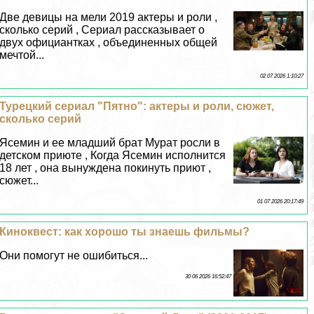
Две дeвицы на мели 2019 актеры и роли ,
сколько серий , Сериал рассказывает о
двух официантках , объединенных общей
мечтой...
02 07 2026 1:10:27
Турецкий сериал "Пятно": актеры и роли, сюжет,
сколько серий
Ясемин и ее младший брат Мурат росли в
детском приюте , Когда Ясемин исполнится
18 лет , она вынуждена покинуть приют ,
сюжет...
01 07 2026 20:17:49
Киноквест: как хорошо ты знаешь фильмы?
Они помогут не ошибиться...
30 06 2026 16:52:47