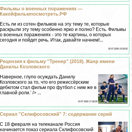
Фильмы о военных поражениях —
Какойфильмпосмотреть.РФ
Есть ли из сотен фильмов на эту тему те, которые
раскрыли эту тему особенно ярко и полно? Есть. Фильмы
о военных поражениях - это те картины, о которых
сегодня и пойдет речь. Итак, давайте начнем!...
20 07 2026 15:29:52
Рецензия к фильму "Тренер" (2018). Жанр имени
Данилы Козловского
Наверное, глупо осуждать Данилу
Козловского за то, что его режиссёрским
дебютом стал фильм про футбол с ним же в
главной роли.' /> ...
19 07 2026 17:38:28
Сериал "Склифосовский" 7: содержание серий
С 18 февраля на телеканале Россия
начинается показ сериала Склифосовский