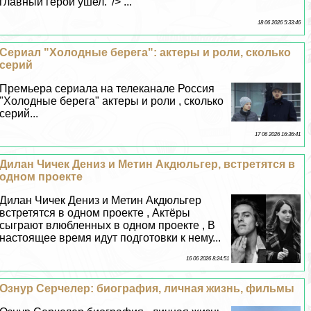
главный герой ушел.' /> ...
18 06 2026 5:33:46
Сериал "Холодные берега": актеры и роли, сколько
серий
Премьера сериала на телеканале Россия
"Холодные берега" актеры и роли , сколько
серий...
17 06 2026 16:36:41
Дилан Чичек Дениз и Метин Акдюльгер, встретятся в
одном проекте
Дилан Чичек Дениз и Метин Акдюльгер
встретятся в одном проекте , Актёры
сыграют влюбленных в одном проекте , В
настоящее время идут подготовки к нему...
16 06 2026 8:24:51
Ознур Серчелер: биография, личная жизнь, фильмы