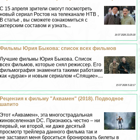
C 15 апреля зрители смогут посмотреть
новый сериал Ростов на телеканале НТВ ,
В статье , вы сможете ознакомиться с
актерским составом и узнать...
16 07 2026 23:25:30
Фильмы Юрия Быкова: список всех фильмов
Лучшие фильмы Юрия Быкова. Список
всех фильмов, которые снял режиссер. Его
фильмография знаменита такими работами
как «дypaк» и новым сериалом «Спящие»....
15 07 2026 5:32:17
Рецензия к фильму "Аквамен" (2018). Подводное
шапито
Этот «Аквамен», эта многострадальная
киновселенная DC. Признаюсь честно – ни
первый, ни второй, ни даже десятый
просмотр трейлера данного фильма так и
не заставил меня броситься бронировать билеты в