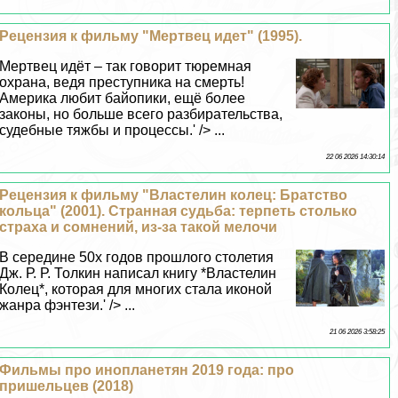
Рецензия к фильму "Мертвец идет" (1995).
Мертвец идёт – так говорит тюремная
охрана, ведя преступника на cмepть!
Америка любит байопики, ещё более
законы, но больше всего разбирательства,
судебные тяжбы и процессы.' /> ...
22 06 2026 14:30:14
Рецензия к фильму "Властелин колец: Братство
кольца" (2001). Странная судьба: терпеть столько
стpaxa и сомнений, из-за такой мелочи
В середине 50х годов прошлого столетия
Дж. Р. Р. Толкин написал книгу *Властелин
Колец*, которая для многих стала иконой
жанра фэнтези.' /> ...
21 06 2026 3:58:25
Фильмы про инопланетян 2019 года: про
пришельцев (2018)