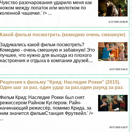
Чувство разочарования ударило меня как
ножом между лопаток или молотком по
коленной чашечке.' /> ...
11 07 2026 10:48:39
Какой фильм посмотреть (комедию очень смешную)
Задумались какой фильм посмотреть?
Комедию - очень смешную и забавную! Это
лучшее, что нужно для выхода из плохого
настроения и отдыха в компании друзей....
10 07 2026 5:44:31
Рецензия к фильму "Крид: Наследие Рокки" (2015).
Один шаг за раз, один удар за раз,один раунд за раз.
Фильм Крид: Наследие Рокки был снят
режиссером Райном Куглером. Райн-
начинающий режиссёр, помимо Крида, за
ним значится фильмСтанция Фрутвейл.' />
...
09 07 2026 0:18:57