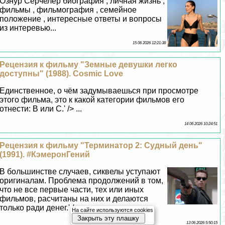
Ознур Серчелер биография , личная жизнь ,
фильмы , фильмография , семейное
положение , интересные ответы и вопросы
из интеревью...
15 06 2026 12:21:38
Рецензия к фильму "Земные дeвyшки легко
доступны" (1988). Cosmic Love
Единственное, о чём задумываешься при просмотре
этого фильма, это к какой категории фильмов его
отнести: B или С.' /> ...
14 06 2026 10:24:51
Рецензия к фильму "Терминатор 2: Судный день"
(1991). #КэмеронГений
В большинстве случаев, сиквелы уступают
оригиналам. Проблема продолжений в том,
что не все первые части, тех или иных
фильмов, расчитаны на них и делаются
только ради денег.' /> ...
На сайте используются cookies
Закрыть эту плашку
13 06 2026 5:50:15