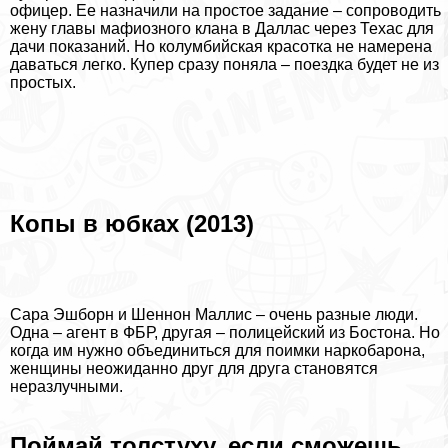
офицер. Ее назначили на простое задание – сопроводить
жену главы мафиозного клана в Даллас через Техас для
дачи показаний. Но колумбийская красотка не намерена
даваться легко. Купер сразу поняла – поездка будет не из
простых.
Копы в юбках (2013)
Сара Эшборн и Шеннон Маллис – очень разные люди.
Одна – агент в ФБР, другая – полицейский из Бостона. Но
когда им нужно объединиться для поимки наркобарона,
женщины неожиданно друг для друга становятся
неразлучными.
Поймай толстуху, если сможешь