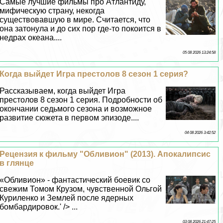
Самые лучшие фильмы про Атлантиду,
мифическую страну, некогда
существовавшую в мире. Считается, что
она затонула и до сих пор где-то покоится в
недрах океана....
05 08 2026 13:24:58
Когда выйдет Игра престолов 8 сезон 1 серия?
Рассказываем, когда выйдет Игра
престолов 8 сезон 1 серия. Подробности об
окончании седьмого сезона и возможное
развитие сюжета в первом эпизоде....
04 08 2026 3:42:52
Рецензия к фильму "Обливион" (2013). Апокалипсис
в глянце
«Обливион» - фантастический боевик со
свежим Томом Крузом, чувственной Ольгой
Куриленко и Землей после ядерных
бомбардировок.' /> ...
03 08 2026 21:47:25