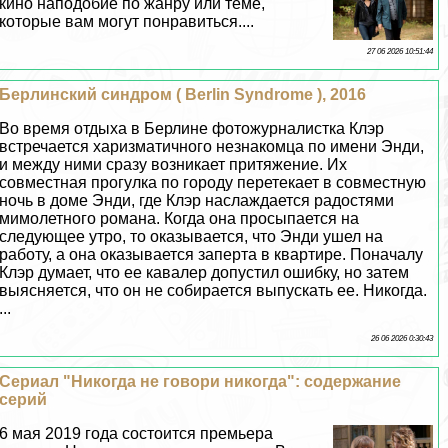
кино наподобие по жанру или теме,
которые вам могут понравиться....
27 06 2026 10:51:44
Берлинский синдром ( Berlin Syndrome ), 2016
Во время отдыха в Берлине фотожурналистка Клэр
встречается харизматичного незнакомца по имени Энди,
и между ними сразу возникает притяжение. Их
совместная прогулка по городу перетекает в совместную
ночь в доме Энди, где Клэр наслаждается радостями
мимолетного романа. Когда она просыпается на
следующее утро, то оказывается, что Энди ушел на
работу, а она оказывается заперта в квартире. Поначалу
Клэр думает, что ее кавалер допустил ошибку, но затем
выясняется, что он не собирается выпускать ее. Никогда.
...
26 06 2026 0:30:43
Сериал "Никогда не говори никогда": содержание
серий
6 мая 2019 года состоится премьера