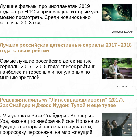
Лучшие фильмы про инопланетян 2019
года – про НЛО и пришельцев, которые уже
можно посмотреть. Среди новинок кино
есть и за 2018 год....
20 06 2026 17:34:48
Лучшие российские детективные сериалы 2017 - 2018
года: список рейтинг
Самые лучшие российские детективные
сериалы 2017 - 2018 года: список рейтинг
наиболее интересных и популярных по
мнению зрителей....
19 06 2026 23:11:22
Рецензия к фильму "Лига справедливости" (2017).
Зак Снайдер и Джосс Иудон: Тупой и еще тупее
- Мы уволили Зака Снайдера - Ворнеры -
Ура, наконец то внебрачный сын Нолана из
будущего который наплевал на диалоги,
прорисовку персонажа, на мир живущий