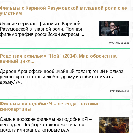
Фильмы с Кариной Разумовской в главной роли с ее
участием
Лучшие сериалы фильмы с Кариной
Разумовской в главной роли. Полная
фильмография российской актрисы....
08 07 2026 10:18:30
Рецензия к фильму "Ной" (2014). Мир обречен на
вечный цикл...
Даррен Аронофски необычайный талант, гений и алмаз
режиссуры, который любит драму и любит снимать
драму.' /> ...
07 07 2026 8:13:48
Фильмы наподобие Я – легенда: похожие
кинокартины
Самые похожие фильмы наподобие «Я –
легенда». Подборка такого же типа по
сюжету или жанру, которые вам