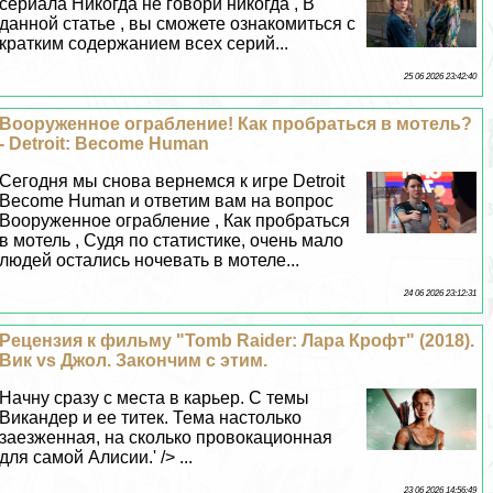
сериала Никогда не говори никогда , В
данной статье , вы сможете ознакомиться с
кратким содержанием всех серий...
25 06 2026 23:42:40
Вооруженное ограбление! Как пробраться в мотель?
- Detroit: Become Human
Сегодня мы снова вернемся к игре Detroit
Become Human и ответим вам на вопрос
Вооруженное ограбление , Как пробраться
в мотель , Судя по статистике, очень мало
людей остались ночевать в мотеле...
24 06 2026 23:12:31
Рецензия к фильму "Tomb Raider: Лара Крофт" (2018).
Вик vs Джол. Закончим с этим.
Начну сразу с места в карьер. С темы
Викандер и ее титек. Тема настолько
заезженная, на сколько провокационная
для самой Алисии.' /> ...
23 06 2026 14:56:49