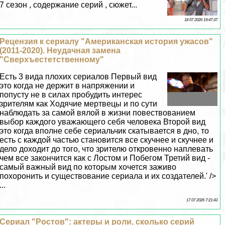
7 сезон , содержание серий , сюжет...
18 07 2026 19:47:37
Рецензия к сериалу "Американская история ужасов"
(2011-2020). Неудачная замена
"Сверхъестетственному"
Есть 3 вида плохих сериалов Первый вид
это когда не держит в напряжении и
попусту не в силах пробудить интерес
зрителям как Ходячие мертвецы и по сути
наблюдать за самой вялой в жизни повествованием
выбор каждого уважающего себя человека Второй вид
это когда вполне себе сериальчик скатывается в дно, то
есть с каждой частью становится все скучнее и скучнее и
дело доходит до того, что зрителю откровенно наплевать
чем все закончится как с Лостом и Побегом Третий вид -
самый важный вид по которым хочется заживо
похоронить и существование сериала и их создателей.' />
...
17 07 2026 7:21:43
Сериал "Ростов": актеры и роли, сколько серий