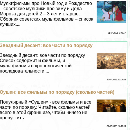
Мультфильмы про Новый год и Рождество
– советские мультики про зиму и Деда
Мороза для детей 2 – 3 лет и старше.
Сборник советских мультфильмов – список
лучших....
31 07 2026 2:43:17
Звездный десант: все части по порядку
Звездный десант: все части по порядку.
Список содержит и фильмы, и
мультфильмы в хронологической
последовательности....
30 07 2026 20:19:58
Оушен: все фильмы по порядку (сколько частей)
Популярный «Оушен» - все фильмы и все
части по порядку. Читайте, сколько частей
всего в этой франшизе, чтобы ничего не
пропустить....
29 07 2026 14:40:28