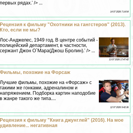
первых рядах.' /> ...
14 07 2026 7:14:54
Рецензия к фильму "Охотники на гангстеров" (2013).
Кто, если не мы?
Лос-Анджелес, 1949 год. В центре событий -
полицейский департамент, в частности,
сержант Джон О`Мара(Джош Бролин).' /> ...
13 07 2026 17:47:42
Фильмы, похожие на Форсаж
Лучшие фильмы, похожие на «Форсаж» с
такими же гонками, адреналином и
напряжением. Подборка картин наподобие
в жанре такого же типа....
12 07 2026 9:42:36
Рецензия к фильму "Книга джунглей" (2016). На мое
удивление... негативная