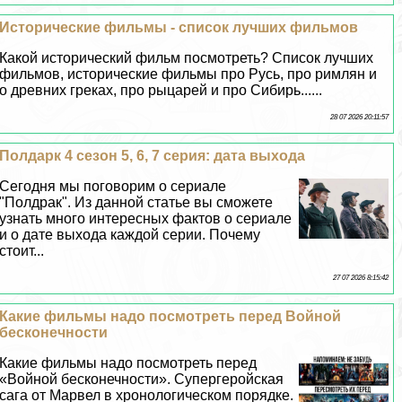
Исторические фильмы - список лучших фильмов
Какой исторический фильм посмотреть? Список лучших
фильмов, исторические фильмы про Русь, про римлян и
о древних греках, про рыцарей и про Сибирь......
28 07 2026 20:11:57
Полдарк 4 сезон 5, 6, 7 серия: дата выхода
Сегодня мы поговорим о сериале
"Полдpaк". Из данной статье вы сможете
узнать много интересных фактов о сериале
и о дате выхода каждой серии. Почему
стоит...
27 07 2026 8:15:42
Какие фильмы надо посмотреть перед Войной
бесконечности
Какие фильмы надо посмотреть перед
«Войной бесконечности». Супергеройская
сага от Марвел в хронологическом порядке.