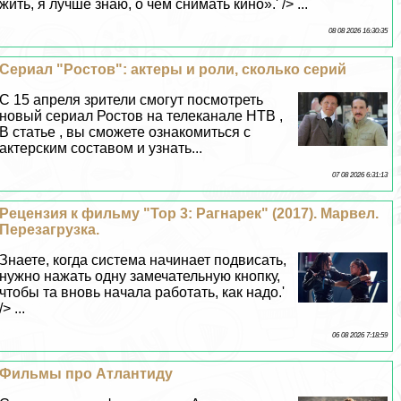
жить, я лучше знаю, о чем снимать кино».' /> ...
08 08 2026 16:30:35
Сериал "Ростов": актеры и роли, сколько серий
C 15 апреля зрители смогут посмотреть
новый сериал Ростов на телеканале НТВ ,
В статье , вы сможете ознакомиться с
актерским составом и узнать...
07 08 2026 6:31:13
Рецензия к фильму "Тор 3: Рагнарек" (2017). Марвел.
Перезагрузка.
Знаете, когда система начинает подвисать,
нужно нажать одну замечательную кнопку,
чтобы та вновь начала работать, как надо.'
/> ...
06 08 2026 7:18:59
Фильмы про Атлантиду