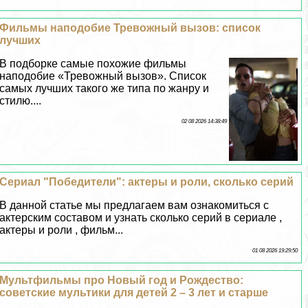
Фильмы наподобие Тревожный вызов: список
лучших
В подборке самые похожие фильмы
наподобие «Тревожный вызов». Список
самых лучших такого же типа по жанру и
стилю....
02 08 2026 14:38:49
Сериал "Победители": актеры и роли, сколько серий
В данной статье мы предлагаем вам ознакомиться с
актерским составом и узнать сколько серий в сериале ,
актеры и роли , фильм...
01 08 2026 19:29:50
Мультфильмы про Новый год и Рождество:
советские мультики для детей 2 – 3 лет и старше