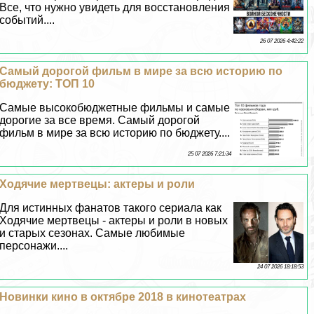
Все, что нужно увидеть для восстановления
событий....
26 07 2026 4:42:22
Самый дорогой фильм в мире за всю историю по
бюджету: ТОП 10
Самые высокобюджетные фильмы и самые
дорогие за все время. Самый дорогой
фильм в мире за всю историю по бюджету....
25 07 2026 7:21:34
Ходячие мертвецы: актеры и роли
Для истинных фанатов такого сериала как
Ходячие мертвецы - актеры и роли в новых
и старых сезонах. Самые любимые
персонажи....
24 07 2026 18:18:53
Новинки кино в октябре 2018 в кинотеатрах