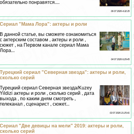
обязательно понравятся....
06 07 2026 4:32:35
Сериал "Мама Лора": актеры и роли
В данной статье, вы сможете ознакомиться
с актерским составом , актеры и роли ,
сюжет , на Первом канале сериал Мама
Лора...
04 07 2026 6:29:45
Турецкий сериал "Северная звезда": актеры и роли,
сколько серий
Турецкий сериал Северная звезда/Kuzey
Yildizi актеры и роли , сколько серий , дата
выхода , по каким дням смотреть ,
телеканал , сценарист , сюжет...
03 07 2026 21:25:41
Сериал "Две дeвицы на мели" 2019: актеры и роли,
сколько серий