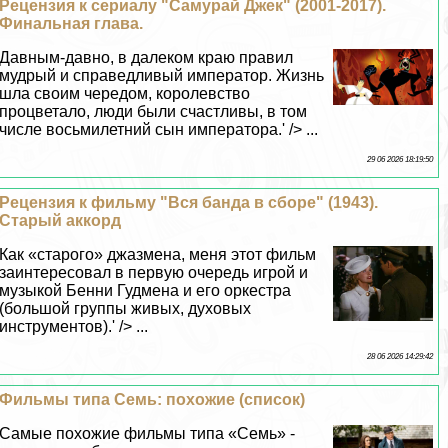
Рецензия к сериалу "Самурай Джек" (2001-2017).
Финальная глава.
Давным-давно, в далеком краю правил
мудрый и справедливый император. Жизнь
шла своим чередом, королевство
процветало, люди были счастливы, в том
числе восьмилетний сын императора.' /> ...
29 06 2026 18:19:50
Рецензия к фильму "Вся банда в сборе" (1943).
Старый аккорд
Как «старого» джазмена, меня этот фильм
заинтересовал в первую очередь игрой и
музыкой Бенни Гудмена и его оркестра
(большой группы живых, духовых
инструментов).' /> ...
28 06 2026 14:29:42
Фильмы типа Семь: похожие (список)
Самые похожие фильмы типа «Семь» -