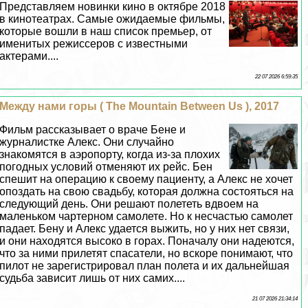
Представляем новинки кино в октябре 2018
в кинотеатрах. Самые ожидаемые фильмы,
которые вошли в наш список премьер, от
именитых режиссеров с известными
актерами....
22 07 2026 6:59:35
Между нами горы ( The Mountain Between Us ), 2017
Фильм рассказывает о враче Бене и
журналистке Алекс. Они случайно
знакомятся в аэропорту, когда из-за плохих
погодных условий отменяют их рейс. Бен
спешит на операцию к своему пациенту, а Алекс не хочет
опоздать на свою свадьбу, которая должна состояться на
следующий день. Они решают полететь вдвоем на
маленьком чартерном самолете. Но к несчастью самолет
падает. Бену и Алекс удается выжить, но у них нет связи,
и они находятся высоко в горах. Поначалу они надеются,
что за ними прилетят спасатели, но вскоре понимают, что
пилот не зарегистрировал план полета и их дальнейшая
судьба зависит лишь от них самих....
21 07 2026 21:34:14