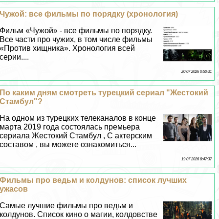
Чужой: все фильмы по порядку (хронология)
Фильм «Чужой» - все фильмы по порядку.
Все части про чужих, в том числе фильмы
«Против хищника». Хронология всей
серии....
20 07 2026 0:50:31
По каким дням смотреть турецкий сериал "Жестокий
Стамбул"?
На одном из турецких телеканалов в конце
марта 2019 года состоялась премьера
сериала Жестокий Стамбул , С актерским
составом , вы можете ознакомиться...
19 07 2026 8:47:37
Фильмы про ведьм и колдунов: список лучших
ужасов
Самые лучшие фильмы про ведьм и
колдунов. Список кино о магии, колдовстве