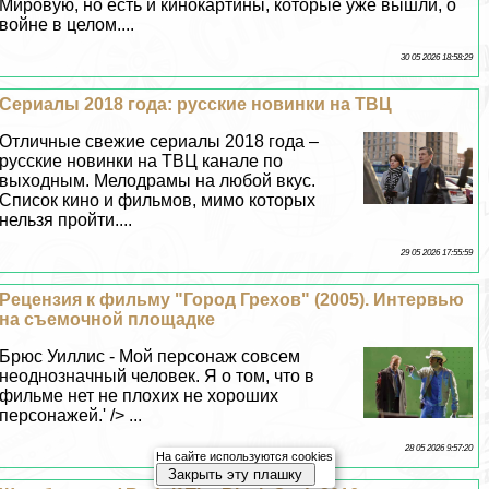
Мировую, но есть и кинокартины, которые уже вышли, о
войне в целом....
30 05 2026 18:58:29
Сериалы 2018 года: русские новинки на ТВЦ
Отличные свежие сериалы 2018 года –
русские новинки на ТВЦ канале по
выходным. Мелодрамы на любой вкус.
Список кино и фильмов, мимо которых
нельзя пройти....
29 05 2026 17:55:59
Рецензия к фильму "Город Грехов" (2005). Интервью
на съемочной площадке
Брюс Уиллис - Мой персонаж совсем
неоднозначный человек. Я о том, что в
фильме нет не плохих не хороших
персонажей.' /> ...
28 05 2026 9:57:20
На сайте используются cookies
Закрыть эту плашку