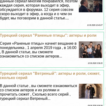
Данный сериал многим понравился, поэтом
каждая серия, которая выходит в эфир,
обсуждается в форумах. 12 серия совсем
скоро выходит в эфир, а когда и о чем он
будет, мы поговорим в данной статье....
11 06 2026 12:43:27
Турецкий сериал "Раненые птицы": актеры и роли
Серия «Раненые птицы» начнет вещание в
понедельника , 1 апреля 2019 года , в 16:00
, В данной статье, вы сможете
ознакомиться со списком актеров...
10 06 2026 5:58:35
Турецкий сериал "Ветреный": актеры и роли, сюжет,
сколько серий
В данной статье , вы сможете ознакомиться
со списком актеров и их ролями и
прочитать сюжет , Сколько всего серий ,
турецкий сериал Ветреный...
09 06 2026 9:56:54