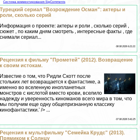
Система комментирования SigComments
Турецкий сериал "Возрождение Осман": актеры и
роли, сколько серий
Информация о проекте: актеры и роли , сколько серий ,
сюжет , по каким дням смотреть , интересные факты , где
снимали сериал...
08 08 2026 6:21:21
Рецензия к фильму "Прометей" (2012). Возвращение
к своим истокам.
Известие о том, что Ридли Скотт после
стольких лет возвращается к фантастике, а
именно во вселенную инопланетных
монстров с кислотой вместо крови, вселило
надежду и уверенность киноманов всего мира в том, что
мы получим еще одну общепризнанную классику
кинофантастики.' /> ...
07 08 2026 5:41:25
Рецензия к мультфильму "Семейка Крудс" (2013).
Прямиком к Солнцу