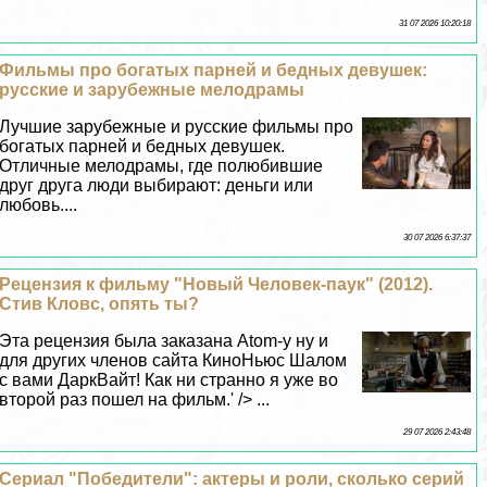
31 07 2026 10:20:18
Фильмы про богатых парней и бедных дeвyшек:
русские и зарубежные мелодрамы
Лучшие зарубежные и русские фильмы про
богатых парней и бедных дeвyшек.
Отличные мелодрамы, где полюбившие
друг друга люди выбирают: деньги или
любовь....
30 07 2026 6:37:37
Рецензия к фильму "Новый Человек-паук" (2012).
Стив Кловс, опять ты?
Эта рецензия была заказана Atom-у ну и
для других члeнов сайта КиноНьюс Шалом
с вами ДаркВайт! Как ни странно я уже во
второй раз пошел на фильм.' /> ...
29 07 2026 2:43:48
Сериал "Победители": актеры и роли, сколько серий