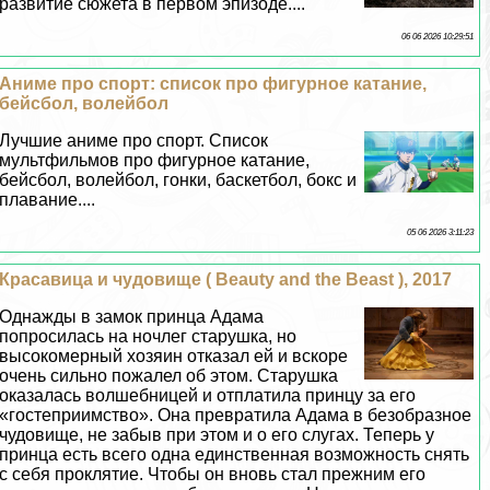
развитие сюжета в первом эпизоде....
06 06 2026 10:29:51
Аниме про спорт: список про фигурное катание,
бейсбол, волейбол
Лучшие аниме про спорт. Список
мультфильмов про фигурное катание,
бейсбол, волейбол, гонки, баскетбол, бокс и
плавание....
05 06 2026 3:11:23
Красавица и чудовище ( Beauty and the Beast ), 2017
Однажды в замок принца Адама
попросилась на ночлег старушка, но
высокомерный хозяин отказал ей и вскоре
очень сильно пожалел об этом. Старушка
оказалась волшебницей и отплатила принцу за его
«гостеприимство». Она превратила Адама в безобразное
чудовище, не забыв при этом и о его слугах. Теперь у
принца есть всего одна единственная возможность снять
с себя проклятие. Чтобы он вновь стал прежним его