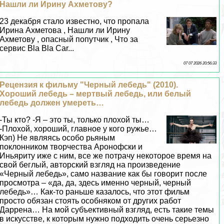
Нашли ли Ирину Ахметову?
23 декабря стало известно, что пропала
Ирина Ахметова , Нашли ли Ирину
Ахметову , опасный попутчик , Что за
сервис Bla Bla Car...
07 07 2026 20:56:33
Рецензия к фильму "Черный лебедь" (2010).
Хороший лебедь – мертвый лебедь, или белый
лебедь должен умереть…
-Ты кто? -Я – это ты, только плохой ты…
-Плохой, хороший, главное у кого ружье…
Кэп) Не являясь особо рьяным
поклонником творчества Аронофски и
Иньяриту иже с ним, все же потрачу некоторое время на
свой беглый, авторский взгляд на произведение
«Черный лебедь», само название как бы говорит после
просмотра – «да, да, здесь именно черный, черный
лебедь»… Как-то раньше казалось, что этот фильм
просто обязан стоять особняком от других работ
Даррена… На мой субъективный взгляд, есть такие темы
в искусстве, к которым нужно подходить очень серьезно