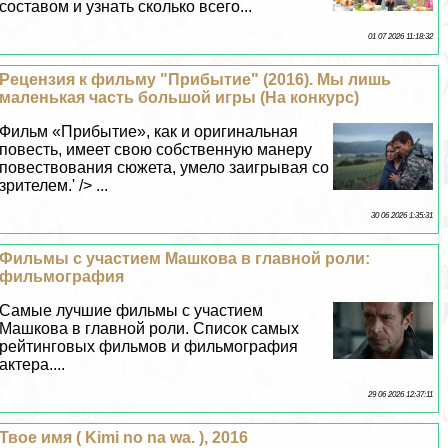
составом и узнать сколько всего...
01 07 2026 11:18:32
Рецензия к фильму "Прибытие" (2016). Мы лишь
маленькая часть большой игры (На конкурс)
Фильм «Прибытие», как и оригинальная
повесть, имеет свою собственную манеру
повествования сюжета, умело заигрывая со
зрителем.' /> ...
30 06 2026 1:35:31
Фильмы с участием Машкова в главной роли:
фильмография
Самые лучшие фильмы с участием
Машкова в главной роли. Список самых
рейтинговых фильмов и фильмография
актера....
29 06 2026 12:37:11
Твое имя ( Kimi no na wa. ), 2016