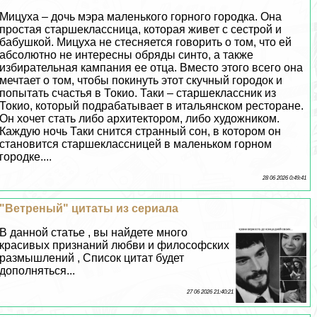
Мицуха – дочь мэра маленького горного городка. Она
простая старшеклассница, которая живет с сестрой и
бабушкой. Мицуха не стесняется говорить о том, что ей
абсолютно не интересны обряды синто, а также
избирательная кампания ее отца. Вместо этого всего она
мечтает о том, чтобы покинуть этот скучный городок и
попытать счастья в Токио. Таки – старшеклассник из
Токио, который подpaбатывает в итальянском ресторане.
Он хочет стать либо архитектором, либо художником.
Каждую ночь Таки снится странный сон, в котором он
становится старшеклассницей в маленьком горном
городке....
28 06 2026 0:49:41
"Ветреный" цитаты из сериала
В данной статье , вы найдете много
красивых признаний любви и философских
размышлений , Список цитат будет
дополняться...
27 06 2026 21:40:21