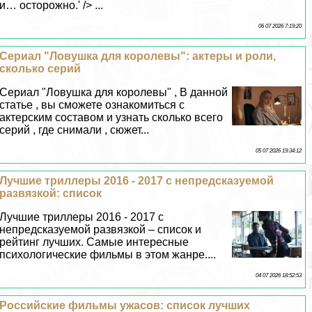
и… осторожно.' /> ...
06 07 2026 7:19:20
Сериал "Ловушка для королевы": актеры и роли,
сколько серий
Сериал "Ловушка для королевы" , В данной
статье , вы сможете ознакомиться с
актерским составом и узнать сколько всего
серий , где снимали , сюжет...
05 07 2026 19:34:12
Лучшие триллеры 2016 - 2017 с непредсказуемой
развязкой: список
Лучшие триллеры 2016 - 2017 с
непредсказуемой развязкой – список и
рейтинг лучших. Самые интересные
психологические фильмы в этом жанре....
04 07 2026 18:52:53
Российские фильмы ужасов: список лучших