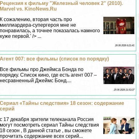
Рецензия к фильму "Железный человек 2" (2010).
Marvel vs. KinoNews.Ru
К сожалению, вторая часть про
миллиардера-супергероя мне не
понравилась, а точнее показалась намного
хуже первой.' /> ...
26 06 2026 6:21:41
Агент 007: все фильмы (список по порядку)
Все фильмы про Джеймса Бонда по
порядку. Список кино, где есть агент 007 –
несравненный Джеймс Бонд....
25 06 2026 21:53:37
Сериал «Тайны следствия» 18 сезон: содержание
серий
с 17 декабря зрители телеканала Россия
могут посмотреть сериал Тайны следствия
18 сезон , В данной статье , вы сможете
прочитать содержание всех серий...