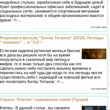
неудобных стульях, заpaбатывая себе в будущем целый
букет профессиональных офисных заболеваний, сидят в
социальных сетях, занимаются спортивным метанием
расходных материалов: в общем организованно маются
дурью.' /> ...
25 07 2026 1:22:56
Рецензия к фильму "Битва Титанов" (2010). Легенды
" оживают" ... в "3-D"!
Если вам надоела рутинная жизнь,и бросив
все дела вы решили хотя бы на время
погрузиться в сказочный мир легенд и
мифов ,то я знаю только два способа как это
сделать:нужно либо построить машину времени и
перенестись на ней туда,где когда-то эти легенды могли
существовать,либо с надеждой на хороший фильм все
же посмотреть Битву Титанов.' /> ...
24 07 2026 9:54:50
Сериал "Клятва" содержание серий (Турция)
Клятва , В данной статье , вы сможете