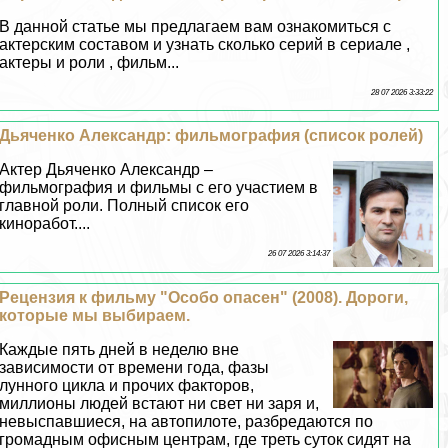
В данной статье мы предлагаем вам ознакомиться с
актерским составом и узнать сколько серий в сериале ,
актеры и роли , фильм...
28 07 2026 3:33:22
Дьяченко Александр: фильмография (список ролей)
Актер Дьяченко Александр –
фильмография и фильмы с его участием в
главной роли. Полный список его
киноработ....
26 07 2026 3:14:37
Рецензия к фильму "Особо опасен" (2008). Дороги,
которые мы выбираем.
Каждые пять дней в неделю вне
зависимости от времени года, фазы
лунного цикла и прочих факторов,
миллионы людей встают ни свет ни заря и,
невыспавшиеся, на автопилоте, разбредаются по
громадным офисным центрам, где треть суток сидят на