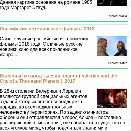
Данная картина основана на романе 1985
года Маргарет Этвуд...
12 07 2026 21:30:50
Российские исторические фильмы 2018
Самые лучшие российские исторические
фильмы 2018 года. Отличные русские
новинки кино для всех поклонников
жанра....
11 07 2026 19:34:37
Валериан и город тысячи планет ( Valerian and the
City of a Thousand Planets ), 2017
В 28-м столетии Валериан и Лорелин
являются группой специальных агентов,
задачей которых является поддержка
порядка во всех подконтрольных
человечеству территориях. По заданию министра
обороны они отправляются в город Альфа – постоянно
расширяющийся мегаполис, где собираются существа со
всех уголков мира, чтобы поделиться знаниями и