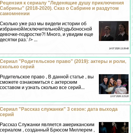
Рецензия к сериалу "Леденящие душу приключения
Сабрины" (2018-2020). Сказ о Сабрине и раздутом
самомнении
Сколько уже раз мы видели истории об
избранной/исключительной/судьбоносной
дeвoчке-подростке?! Много, и увидим еще
десятки раз.' /> ...
14 07 2026 13:39:48
Сериал "Родительское право" (2019): актеры и роли,
сколько серий
Родительское право , В данной статье , вы
сможете ознакомиться с актерским
составом и узнать сколько все серий...
13 07 2026 3:15:20
Сериал "Рассказ служанки" 3 сезон: дата выхода
серий
Рассказ Служанки является американским
сериалом , созданный Брюсом Миллерем ,