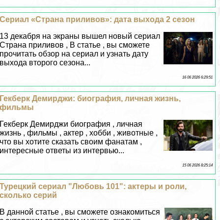
Сериал «Страна приливов»: дата выхода 2 сезон
13 декабря на экраны вышел новый сериал
Страна приливов , В статье , вы сможете
прочитать обзор на сериал и узнать дату
выхода второго сезона...
16 06 2026 6:29:51
Гекберк Демирджи: биография, личная жизнь,
фильмы
Гекберк Демирджи биография , личная
жизнь , фильмы , актер , хобби , животные ,
что вы хотите сказать своим фанатам ,
интересные ответы из интервью...
15 06 2026 8:25:14
Турецкий сериал "Любовь 101": актеры и роли,
сколько серий
В данной статье , вы сможете ознакомиться