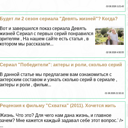
03 08 2026 3:21:43
Будет ли 2 сезон сериала "Девять жизней"? Когда?
Вот и завершился показ сериала Девять
жизней Сериал с первых серий понравился
зрителям , На нашем сайте есть статья , в
котором мы рассказали...
02 08 2026 4:50:55
Сериал "Победители": актеры и роли, сколько серий
В данной статье мы предлагаем вам ознакомиться с
актерским составом и узнать сколько серий в сериале ,
актеры и роли , фильм...
01 08 2026 21:52:31
Рецензия к фильму "Схватка" (2011). Хочется жить
Жизнь. Что это? Для чего нам дана жизнь, и главное
зачем? Мне кажется каждый задавал себе этот вопрос.' />
...