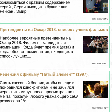
ознакомиться с кратким содержанием
серий , Серии выходят в будние дни ,
Рейхан , Эмир...
23 07 2026 14:14:41
Претенденты на Оскар 2018: список лучших фильмов
Наиболее вероятные претенденты на
Оскар 2018. Фильмы – кандидаты и
номинации. Когда будет премия (дата) и
когда объявят номинантов, входящих в
список лучших....
22 07 2026 14:54:17
Рецензия к фильму "Пятый элемент" (1997).
Снять кассовый боевик, чтобы он еще и
понравился кинокритикам и не забылся
через пять минут после просмотра - вот
мечта, пожалуй, любого уважающего себя
режиссера.' /> ...
21 07 2026 23:29:55