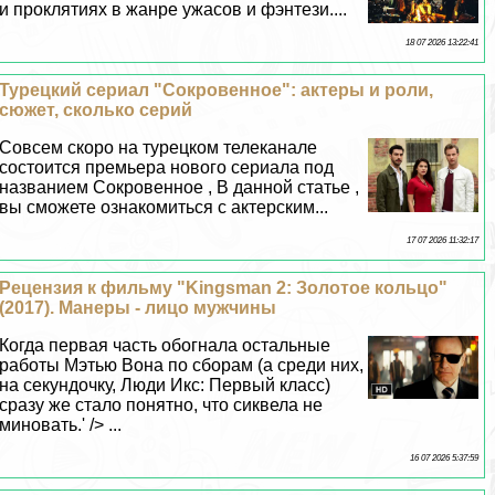
и проклятиях в жанре ужасов и фэнтези....
18 07 2026 13:22:41
Турецкий сериал "Сокровенное": актеры и роли,
сюжет, сколько серий
Совсем скоро на турецком телеканале
состоится премьера нового сериала под
названием Сокровенное , В данной статье ,
вы сможете ознакомиться с актерским...
17 07 2026 11:32:17
Рецензия к фильму "Kingsman 2: Золотое кольцо"
(2017). Манеры - лицо мужчины
Когда первая часть обогнала остальные
работы Мэтью Вона по сборам (а среди них,
на секундочку, Люди Икс: Первый класс)
сразу же стало понятно, что сиквела не
миновать.' /> ...
16 07 2026 5:37:59