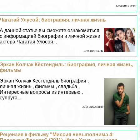
24 06 2026 4:47:20
Чагатай Улусой: биография, личная жизнь
А данной статье вы сможете ознакомиться
с информацией биографии и личной жизни
актера Чагатая Улосоя...
23 06 2026 2:33:44
Эркан Колчак Кёстендиль: биография, личная жизнь,
фильмы
Эркан Колчак Кёстендиль биография ,
личная жизнь , фильмы , свадьба ,
Интересные вопросы из интервью ,
супруга...
22 06 2026 22:31:18
Рецензия к фильму "Миссия невыполнима 4: