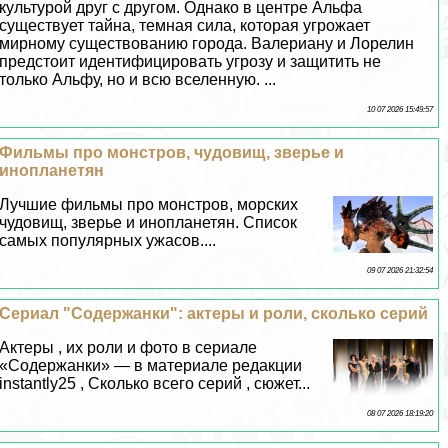
культурой друг с другом. Однако в центре Альфа
существует тайна, темная сила, которая угрожает
мирному существованию города. Валериану и Лорелин
предстоит идентифицировать угрозу и защитить не
только Альфу, но и всю вселенную. ...
10 07 2026 15:49:57
Фильмы про монстров, чудовищ, зверье и
инопланетян
Лучшие фильмы про монстров, морских
чудовищ, зверье и инопланетян. Список
самых популярных ужасов....
09 07 2026 21:32:54
Сериал "Содержанки": актеры и роли, сколько серий
Актеры , их роли и фото в сериале
«Содержанки» — в материале редакции
instantly25 , Сколько всего серий , сюжет...
08 07 2026 18:19:20