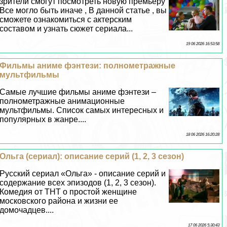
зрители смогут посмотреть новую премьеру
Все могло быть иначе , В данной статье , вы
сможете ознакомиться с актерским
составом и узнать сюжет сериала...
19 06 2026 16:53:58
Фильмы аниме фэнтези: полнометражные
мультфильмы
Самые лучшие фильмы аниме фэнтези –
полнометражные анимационные
мультфильмы. Список самых интересных и
популярных в жанре....
18 06 2026 16:20:28
Ольга (сериал): описание серий (1, 2, 3 сезон)
Русский сериал «Ольга» - описание серий и
содержание всех эпизодов (1, 2, 3 сезон).
Комедия от ТНТ о простой женщине
московского района и жизни ее
домочадцев....
17 06 2026 5:30:43