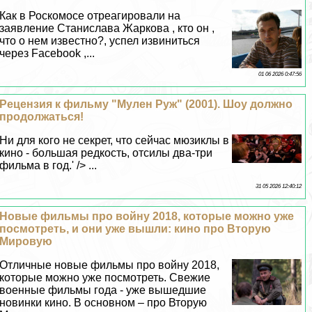
Как в Роскомосе отреагировали на
заявление Станислава Жаркова , кто он ,
что о нем известно?, успел извиниться
через Facebook ,...
01 06 2026 0:47:56
Рецензия к фильму "Мулен Руж" (2001). Шоу должно
продолжаться!
Ни для кого не секрет, что сейчас мюзиклы в
кино - большая редкость, отсилы два-три
фильма в год.' /> ...
31 05 2026 12:40:12
Новые фильмы про войну 2018, которые можно уже
посмотреть, и они уже вышли: кино про Вторую
Мировую
Отличные новые фильмы про войну 2018,
которые можно уже посмотреть. Свежие
военные фильмы года - уже вышедшие
новинки кино. В основном – про Вторую