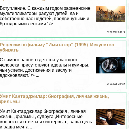
Вступление. С каждым годом заокеанские
мультипликаторы радуют детей, да и
собственно нас недетей, продвинутыми и
брэндовыми лентами.' /> ...
06 08 2026 9:35:15
Рецензия к фильму "Имитатор" (1995). Искусство
убивать
С самого раннего детства у каждого
человека присутствуют идеалы и кумиры,
чьи успехи, достижения и заслуги
вдохновляют.' /> ...
04 08 2026 2:37:54
Умит Кантарджилар: биография, личная жизнь,
фильмы
Умит Кантарджилар биография , личная
жизнь , фильмы , супруга ,Интересные
вопросы и ответы из интервью , ваша цель
и ваша мечта...