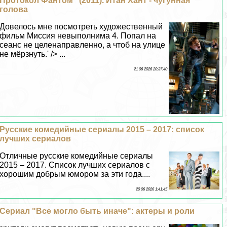
Протокол Фантом" (2011). Итан Хант - чугунная
голова
Довелось мне посмотреть художественный
фильм Миссия невыполнима 4. Попал на
сеанс не целенаправленно, а чтоб на улице
не мёрзнуть.' /> ...
21 06 2026 20:37:40
Русские комедийные сериалы 2015 – 2017: список
лучших сериалов
Отличные русские комедийные сериалы
2015 – 2017. Список лучших сериалов с
хорошим добрым юмором за эти года....
20 06 2026 1:41:45
Сериал "Все могло быть иначе": актеры и роли