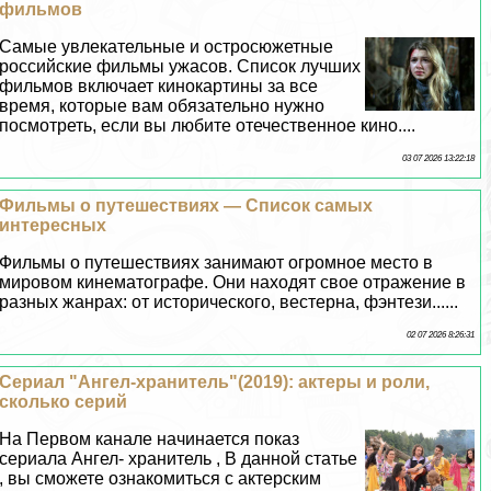
фильмов
Самые увлекательные и остросюжетные
российские фильмы ужасов. Список лучших
фильмов включает кинокартины за все
время, которые вам обязательно нужно
посмотреть, если вы любите отечественное кино....
03 07 2026 13:22:18
Фильмы о путешествиях — Список самых
интересных
Фильмы о путешествиях занимают огромное место в
мировом кинематографе. Они находят свое отражение в
разных жанрах: от исторического, вестерна, фэнтези......
02 07 2026 8:26:31
Сериал "Ангел-хранитель"(2019): актеры и роли,
сколько серий
На Первом канале начинается показ
сериала Ангел- хранитель , В данной статье
, вы сможете ознакомиться с актерским