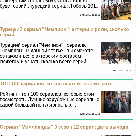
с актерским составом и узнать сколько
будет серий , турецкий сериал Любовь 101...
14 06 2026 16:19:56
Турецкий сериал "Чемпион": актеры и роли, сколько
серий
Турецкий сериал "Чемпион" , сериала
"Чемпион". В данной статье , вы сможете
ознакомиться с актерским составом ,
сюжетом и узнать сколько всего серий...
13 06 2026 21:44:54
ТОП 100 сериалов, которые стоит посмотреть
Рейтинг - топ 100 сериалов, которые стоит
посмотреть. Лучшие зарубежные сериалы с
самой большой популярностью....
12 06 2026 16:53:22
Сериал "Миллиарды" 3 сезон 12 серия: дата выхода