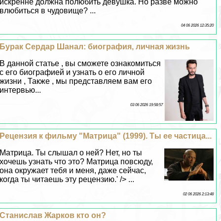
искренне должна полюбить дeвyшка. Но разве можно
влюбиться в чудовище? ...
04 06 2026 12:35:20
Буpaк Сердар Шанал: биография, личная жизнь
В данной статье , вы сможете ознакомиться
с его биографией и узнать о его личной
жизни , Также , мы представляем вам его
интервью...
03 06 2026 19:58:57
Рецензия к фильму "Матрица" (1999). Ты ее частица...
Матрица. Ты слышал о ней? Нет, но ты
хочешь узнать что это? Матрица повсюду,
она окружает тебя и меня, даже сейчас,
когда ты читаешь эту рецензию.' /> ...
02 06 2026 2:13:48
Станислав Жарков кто он?