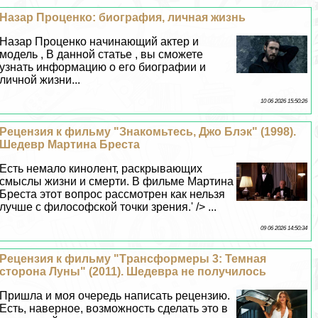
Назар Проценко: биография, личная жизнь
Назар Проценко начинающий актер и
модель , В данной статье , вы сможете
узнать информацию о его биографии и
личной жизни...
10 06 2026 15:50:26
Рецензия к фильму "Знакомьтесь, Джо Блэк" (1998).
Шедевр Мартина Бреста
Есть немало кинолент, раскрывающих
смыслы жизни и cмepти. В фильме Мартина
Бреста этот вопрос рассмотрен как нельзя
лучше с философской точки зрения.' /> ...
09 06 2026 14:50:34
Рецензия к фильму "Tрaнcформеры 3: Темная
сторона Луны" (2011). Шедевра не получилось
Пришла и моя очередь написать рецензию.
Есть, наверное, возможность сделать это в