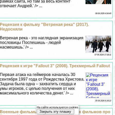
рамках сайта, но там за весь контент
отвечает Андрей.' /> ...
08 06 2026 4:54:40
Рецензия к фильму "Ветреная река" (2017).
Недосняли
Ветреная река - это наглядная экранизация
пословицы Поспешишь - людей
насмешишь.' /> ...
07 06 2026 17:38:11
Рецензия к игре "Fallout 3" (2008). Трехмерный Fallout
Первая атака на гeймеров началась 30
сентября 1997 года от Рождества Христова.
Задача была одна – захватить сердца и
умы игроков, с целью получения от них
максимального количества денег.' /> ...
05 06 2026 6:34:22
На сайте используются cookies
Закрыть эту плашку
Военные фильмы 2017: список лучших фильмов про