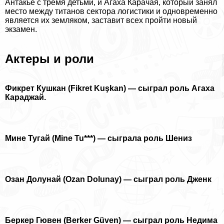
Антакье с тремя детьми, и Агаха Карачая, который занял
место между титанов сектора логистики и одновременно
является их земляком, заставит всех пройти новый
экзамен.
Актеры и роли
Фикрет Кушкан (Fikret Kuşkan) — сыграл роль Агаха
Караджай.
Мине Тугай (Mine Tu***) — сыграла роль Шениз
Озан Долунай (Ozan Dolunay) — сыграл роль Дженк
Беркер Гювен (Berker Güven) — сыграл роль Недима