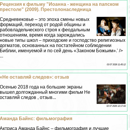
Рецензия к фильму "Иоанна - женщина на папском
престоле" (2009). Престолонаследница
Средневековье – это эпоха смены новых
формаций, переход от родой общины и
рабовладельческого строя к феодальным
отношениям, время когда зарождались
новые типы школ – приходские и господство религиозных
догматов, основанных на постатейном соблюдении
Библии, именуемой и по сей день «Законом Божьим».' />
...
03 07 2026 11:45:12
«Не оставляй следов»: отзыв
Осенью 2018 года на большие экраны
вышел долгожданный многими фильм Не
оставляй следов , отзыв...
02 07 2026 12:17:43
Амaнда Байнс: фильмография
Актриса Амaнда Байнс – фильмография и лучшие