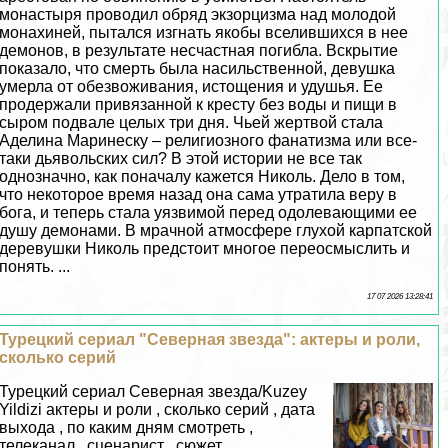
монастыря проводил обряд экзорцизма над молодой
монахиней, пытался изгнать якобы вселившихся в нее
демонов, в результате несчастная погибла. Вскрытие
показало, что cмepть была насильственной, дeвyшка
умерла от обезвоживания, истощения и удушья. Ее
продержали привязанной к кресту без воды и пищи в
сыром подвале целых три дня. Чьей жертвой стала
Аделина Маринеску – религиозного фанатизма или все-
таки дьявольских сил? В этой истории не все так
однозначно, как поначалу кажется Николь. Дело в том,
что некоторое время назад она сама утратила веру в
бога, и теперь стала уязвимой перед одолевающими ее
душу демонами. В мрачной атмосфере глухой карпатской
деревушки Николь предстоит многое переосмыслить и
понять. ...
17 07 2026 13:28:41
Турецкий сериал "Северная звезда": актеры и роли,
сколько серий
Турецкий сериал Северная звезда/Kuzey
Yildizi актеры и роли , сколько серий , дата
выхода , по каким дням смотреть ,
телеканал , сценарист , сюжет...