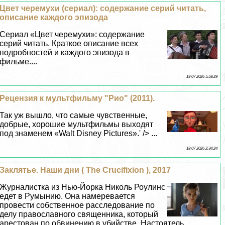
Цвет черемухи (сериал): содержание серий читать,
описание каждого эпизода
Сериал «Цвет черемухи»: содержание
серий читать. Краткое описание всех
подробностей и каждого эпизода в
фильме....
19 07 2026 5:59:29
Рецензия к мультфильму "Рио" (2011).
Так уж вышло, что самые чувственные,
добрые, хорошие мультфильмы выходят
под знаменем «Walt Disney Pictures».' /> ...
18 07 2026 2:34:24
Заклятье. Наши дни ( The Crucifixion ), 2017
Журналистка из Нью-Йорка Николь Роулинс
едет в Румынию. Она намеревается
провести собственное расследование по
делу православного священника, который
арестован по обвинению в убийстве. Настоятель