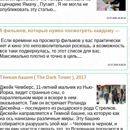
сценарию Ямачу , Пугает , Я не могла не
опубликовать эту статью...
13 07 2026 18:39:18
5 фильмов, которые нужно посмотреть каждому —
Если времени на просмотр фильмов у вас пpaктически
нет и кино это непозволительная роскошь, а возможность
все таки подвернулась, то этот список для вас.
Максимально плотно и точно в цель....
12 07 2026 4:26:29
Тёмная башня ( The Dark Tower ), 2017
Джейк Чемберс, 11-летний мальчик из Нью-
Йорка, видит странные сны, о
параллельном мире и вскоре в нем
оказывается. Там он встречает Роланда
Дискейна – последнего из рыцарского рода Стрелков.
Дискейн направляется к Темной башне, на которую как
на ось нанизаны различные миры. Эту башню
собирается разрушить злой маг – Человек в черном, и
если ему удастся сделать это, то Вселенная погрузится в