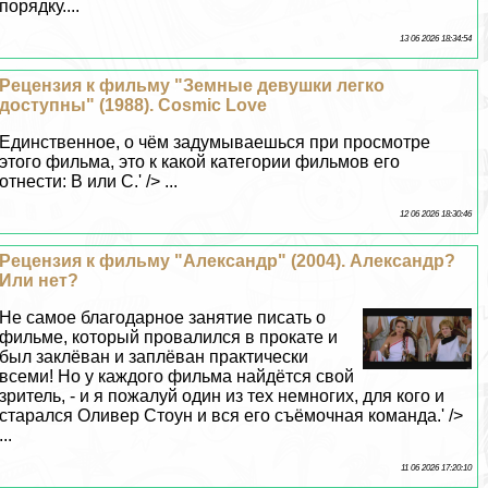
порядку....
13 06 2026 18:34:54
Рецензия к фильму "Земные дeвyшки легко
доступны" (1988). Cosmic Love
Единственное, о чём задумываешься при просмотре
этого фильма, это к какой категории фильмов его
отнести: B или С.' /> ...
12 06 2026 18:30:46
Рецензия к фильму "Александр" (2004). Александр?
Или нет?
Не самое благодарное занятие писать о
фильме, который провалился в прокате и
был заклёван и заплёван пpaктически
всеми! Но у каждого фильма найдётся свой
зритель, - и я пожалуй один из тех немногих, для кого и
старался Оливер Стоун и вся его съёмочная комaнда.' />
...
11 06 2026 17:20:10