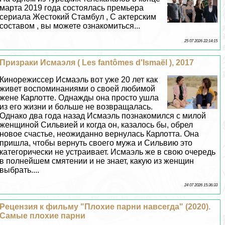
марта 2019 года состоялась премьера
сериала Жестокий Стамбул , С актерским
составом , вы можете ознакомиться...
25 07 2026 22:14:15
Призpaки Исмаэля ( Les fantômes d'Ismaël ), 2017
Кинорежиссер Исмаэль вот уже 20 лет как
живет воспоминаниями о своей любимой
жене Карлотте. Однажды она просто ушла
из его жизни и больше не возвращалась.
Однако два года назад Исмаэль познакомился с милой
женщиной Сильвией и когда он, казалось бы, обрел
новое счастье, неожиданно вернулась Карлотта. Она
пришла, чтобы вернуть своего мужа и Сильвию это
категорически не устраивает. Исмаэль же в свою очередь
в полнейшем смятении и не знает, какую из женщин
выбрать....
24 07 2026 15:36:33
Рецензия к фильму "Плохие парни навсегда" (2020).
Самые плохие парни