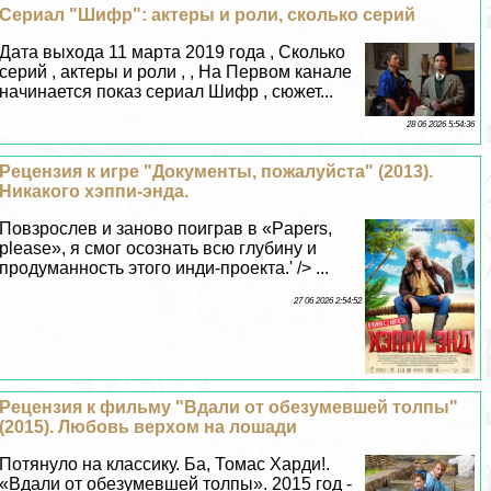
Сериал "Шифр": актеры и роли, сколько серий
Дата выхода 11 марта 2019 года , Сколько
серий , актеры и роли , , На Первом канале
начинается показ сериал Шифр , сюжет...
28 06 2026 5:54:36
Рецензия к игре "Документы, пожалуйста" (2013).
Никакого хэппи-энда.
Повзрослев и заново поиграв в «Papers,
please», я смог осознать всю глубину и
продуманность этого инди-проекта.' /> ...
27 06 2026 2:54:52
Рецензия к фильму "Вдали от обезумевшей толпы"
(2015). Любовь верхом на лошади
Потянуло на классику. Ба, Томас Харди!.
«Вдали от обезумевшей толпы». 2015 год -