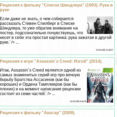
Рецензия к фильму "Список Шиндлера" (1993). Рука в
руке
Если даже не знать, о чем собирается
рассказать Стивен Спилберг в Списке
Шиндлера, то уже обратив внимание на
постер, подсознательно почувствуешь, что
несет в себе эта простая картинка: рука зажатая в другой
руке.' /> ...
23 06 2026 13:38:57
Рецензия к игре "Assassin`s Creed: Изгой" (2014).
Итак, Assassin`s Creed является одной из
самых знаменитых серий игр про вечную
борьбу Братства Ассасинов (как бы
хороших) и Ордена Тамплиеров (как бы
плохих) и на момент написания рецензии
состоит из семи частей.' /> ...
22 06 2026 8:43:55
Рецензия к фильму "Аватар" (2009).