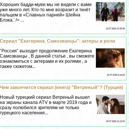
Хороших бадди-муви мы не видели с вами
уже много лет. Кто-то мне возразит и ткнёт
пальцем в «Славных парней» Шейна
Блэка.' /> ...
23 07 2026 15:39:58
Сериал "Екатерина. Самозванцы": актеры и роли
"Россия" выходит продолжение Екатерина
Самозванцы , В данной статье , вы сможете
ознакомиться с актерами и их ролями , а
также сюжетом...
22 07 2026 6:14:24
Чем закончится сериал (книга) "Ветреный"? (Турция)
Новый турецкий сериал Ветреный вышел
на экраны канала ATV в марте 2019 года и
сразу полюбился зрителям не только
турецкого населения...
20 07 2026 11:12:53