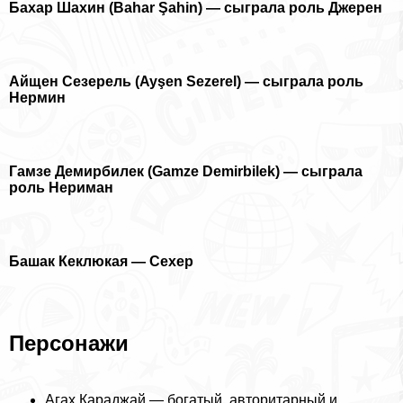
Бахар Шахин (Bahar Şahin) — сыграла роль Джерен
Айщен Сезерель (Ayşen Sezerel) — сыграла роль
Нермин
Гамзе Демирбилек (Gamze Demirbilek) — сыграла
роль Нериман
Башак Кеклюкая — Сехер
Персонажи
Агах Караджай — богатый, авторитарный и