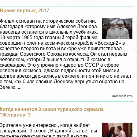
Время первых, 2017
Фильм основан на историческом событии,
благодаря которому имя Алексея Леонова
навсегда останется в школьных учебниках.
18 марта 1965 года главный герой фильма
совершил полет на космическом корабле «Восход-2» в
качестве второго пилота и вскоре уже приветствовал
граждан Советского Союза из космоса. Он стал первым
человеком, который вышел в открытый космос в
скафандре. Это упрочило лидерство СССР в сфере
освоения космоса, однако подробности этой миссии
долгое время держались в секрете, и почти никто не знал
о том, как было сложно Леонову вернуться обратно на
Землю. ...
28 07 2026 15:29:56
Когда начнется 3 сезон турецкого сериала
"Женщина"?
Зрителям уже интересно , когда выйдет
следующий , 3 сезон , В данной статье , вы
сможете ознакомиться с датой выхода