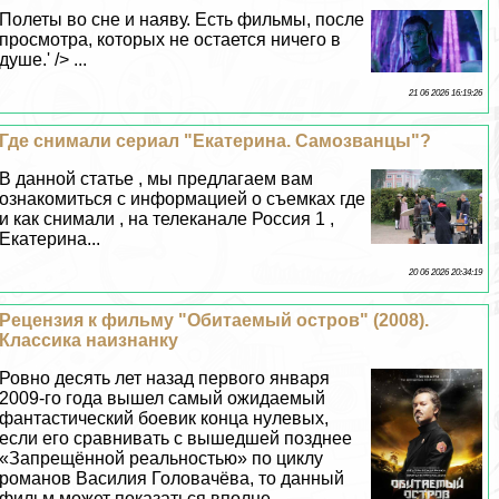
Полеты во сне и наяву. Есть фильмы, после
просмотра, которых не остается ничего в
душе.' /> ...
21 06 2026 16:19:26
Где снимали сериал "Екатерина. Самозванцы"?
В данной статье , мы предлагаем вам
ознакомиться с информацией о съемках где
и как снимали , на телеканале Россия 1 ,
Екатерина...
20 06 2026 20:34:19
Рецензия к фильму "Обитаемый остров" (2008).
Классика наизнанку
Ровно десять лет назад первого января
2009-го года вышел самый ожидаемый
фантастический боевик конца нулевых,
если его сравнивать с вышедшей позднее
«Запрещённой реальностью» по циклу
романов Василия Головачёва, то данный
фильм может показаться вполне