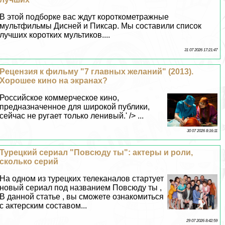
В этой подборке вас ждут короткометражные
мультфильмы Дисней и Пиксар. Мы составили список
лучших коротких мультиков....
31 07 2026 17:21:47
Рецензия к фильму "7 главных желаний" (2013).
Хорошее кино на экранах?
Российское коммерческое кино,
предназначенное для широкой публики,
сейчас не ругает только ленивый.' /> ...
30 07 2026 8:16:11
Турецкий сериал "Повсюду ты": актеры и роли,
сколько серий
На одном из турецких телеканалов стартует
новый сериал под названием Повсюду ты ,
В данной статье , вы сможете ознакомиться
с актерским составом...
29 07 2026 8:42:59