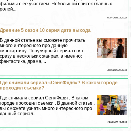
фильмы с ее участием. Небольшой список главных
ролей....
01 07 2026 18:21:22
Древние 5 сезон 10 серия дата выхода
В данной статье вы сможете прочитать
много интересного про данную
кинокартину. Популярный сериал снят
сразу в нескольких жанрах, а именно:
фантастика, драма,...
30 06 2026 22:36:43
Где снимали сериал «СеняФедя»? В каком городе
проходил съемки?
Где снимали сериал СеняФедя , В каком
городе проходил съемки , В данной статье ,
вы сможете узнать много интересного про
данный сериал...
29 06 2026 14:43:28