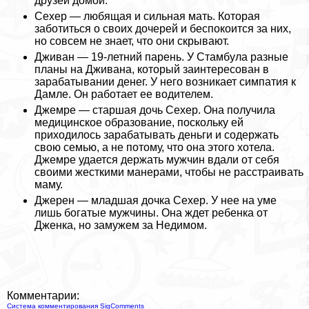
друзей домой.
Сехер — любящая и сильная мать. Которая
заботиться о своих дочерей и беспокоится за них,
но совсем не знает, что они скрывают.
Дживан — 19-летний парень. У Стамбула разные
планы на Дживана, который заинтересован в
заpaбатывании денег. У него возникает симпатия к
Дамле. Он работает ее водителем.
Джемре — старшая дочь Сехер. Она получила
медицинское образование, поскольку ей
приходилось заpaбатывать деньги и содержать
свою семью, а не потому, что она этого хотела.
Джемре удается держать мужчин вдали от себя
своими жесткими манерами, чтобы не расстраивать
маму.
Джерен — младшая дочка Сехер. У нее на уме
лишь богатые мужчины. Она ждет ребенка от
Дженка, но замужем за Недимом.
Комментарии:
Система комментирования SigComments