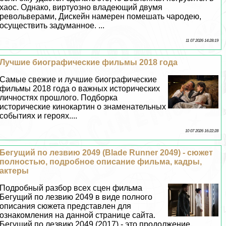
хаос. Однако, виртуозно владеющий двумя
револьверами, Дискейн намерен помешать чародею,
осуществить задуманное. ...
11 07 2026 14:28:19
Лучшие биографические фильмы 2018 года
Самые свежие и лучшие биографические
фильмы 2018 года о важных исторических
личностях прошлого. Подборка
исторические кинокартин о знаменательных
событиях и героях....
10 07 2026 16:22:28
Бегущий по лезвию 2049 (Blade Runner 2049) - сюжет
полностью, подробное описание фильма, кадры,
актеры
Подробный разбор всех сцен фильма
Бегущий по лезвию 2049 в виде полного
описания сюжета представлен для
ознакомления на данной странице сайта.
Бегущий по лезвию 2049 (2017) - это продолжение