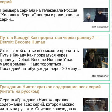
серий
Премьера сериала на телеканале Россия
"Холодные берега" актеры и роли , сколько
серий...
15 06 2026 22:21:18
Путь в Канаду! Как прорваться через границу? —
Detroit: Become Human
Итак , в этой статье вы сможете прочитать
Путь в Канаду Как прорваться через
границу , Detroit: Become Humanи У нас
мало времени , Надо торопиться ,
Последний автобус уходит через 20 минут...
14 06 2026 20:57:17
Гражданин Никто: краткое содержание всех серий
(читать на русском)
Сериал «Гражданин Никто» - краткое
содержание всех серий, котором можно
читать на русском. Описание эпизодов по