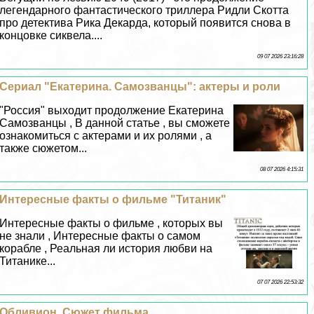
легендарного фантастического триллера Ридли Скотта
про детектива Рика Декарда, который появится снова в
концовке сиквела....
09 07 2026 23:16:28
Сериал "Екатерина. Самозванцы": актеры и роли
"Россия" выходит продолжение Екатерина
Самозванцы , В данной статье , вы сможете
ознакомиться с актерами и их ролями , а
также сюжетом...
08 07 2026 4:15:31
Интересные факты о фильме "Титаник"
Интересные факты о фильме , которых вы
не знали , Интересные факты о самом
корабле , Реальная ли история любви на
Титанике...
07 07 2026 22:53:32
Обливион. Сюжет фильма