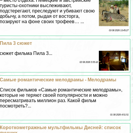
– место отдыха. Немецкие и австрийские
туристы-охотники выслеживают,
подстерегают, преследуют и убивают свою
добычу, а потом, рыдая от восторга,
позируют на фоне своих трофеев… ...
03 08 2026 13:45:27
Пила 3 сюжет
сюжет фильма Пила 3...
02 08 2026 5:55:32
Самые романтические мелодрамы - Мелодрамы
Список фильмов «Самые романтические мелодрамы»,
которые не теряют своей популярности и можно
пересматривать миллион раз. Какой фильм
посмотреть?...
01 08 2026 4:51:51
Короткометражные мультфильмы Дисней: список
лучших