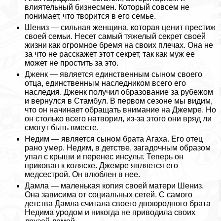
влиятельный бизнесмен. Который совсем не
понимает, что творится в его семье.
Шениз — сильная женщина, которая ценит престиж
своей семьи. Несет самый тяжелый секрет своей
жизни как огромное бремя на своих плечах. Она не
за что не расскажет этот секрет, так как муж ее
может не простить за это.
Дженк — является единственным сыном своего
отца, единственным наследником всего его
наследия. Дженк получил образование за рубежом
и вернулся в Стамбул. В первом сезоне мы видим,
что он начинает обращать внимание на Джемре. Но
он столько всего натворил, из-за этого они вряд ли
смогут быть вместе.
Недим — является сыном брата Агаха. Его отец
рано умер. Недим, в детстве, загадочным образом
упал с крыши и перенес инсульт. Теперь он
прикован к коляске. Джемре является его
медсестрой. Он влюблен в нее.
Дамла — маленькая копия своей матери Шениз.
Она зависима от социальных сетей. С самого
детства Дамла считала своего двоюродного брата
Недима уpoдом и никогда не приводила своих