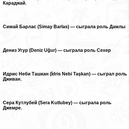
Караджай.
Симай Барлас (Simay Barlas) — сыграла роль Дамлы
Дениз Угур (Deniz Uğur) — сыграла роль Сехер
Идрис Неби Ташкан (İdris Nebi Taşkan) — сыграл роль
Дживан.
Сера Кутлубей (Sera Kutlubey) — сыграла роль
Джемре.