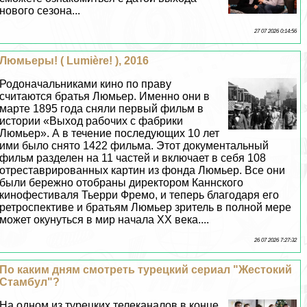
нового сезона...
27 07 2026 0:14:56
Люмьеры! ( Lumière! ), 2016
Родоначальниками кино по праву
считаются братья Люмьер. Именно они в
марте 1895 года сняли первый фильм в
истории «Выход рабочих с фабрики
Люмьер». А в течение последующих 10 лет
ими было снято 1422 фильма. Этот документальный
фильм разделен на 11 частей и включает в себя 108
отреставрированных картин из фонда Люмьер. Все они
были бережно отобраны директором Каннского
кинофестиваля Тьерри Фремо, и теперь благодаря его
ретроспективе и братьям Люмьер зритель в полной мере
может окунуться в мир начала XX века....
26 07 2026 7:27:32
По каким дням смотреть турецкий сериал "Жестокий
Стамбул"?
На одном из турецких телеканалов в конце