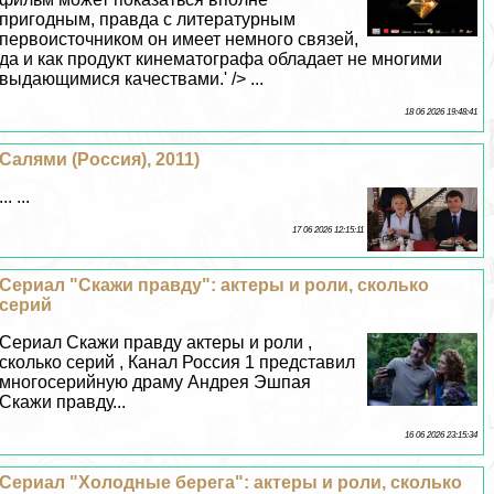
пригодным, правда с литературным
первоисточником он имеет немного связей,
да и как продукт кинематографа обладает не многими
выдающимися качествами.' /> ...
18 06 2026 19:48:41
Салями (Россия), 2011)
... ...
17 06 2026 12:15:11
Сериал "Скажи правду": актеры и роли, сколько
серий
Сериал Скажи правду актеры и роли ,
сколько серий , Канал Россия 1 представил
многосерийную драму Андрея Эшпая
Скажи правду...
16 06 2026 23:15:34
Сериал "Холодные берега": актеры и роли, сколько