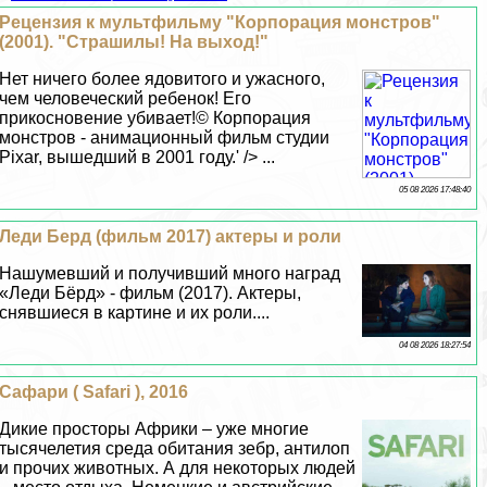
Рецензия к мультфильму "Корпорация монстров"
(2001). "Страшилы! На выход!"
Нет ничего более ядовитого и ужасного,
чем человеческий ребенок! Его
прикосновение убивает!© Корпорация
монстров - анимационный фильм студии
Pixar, вышедший в 2001 году.' /> ...
05 08 2026 17:48:40
Леди Берд (фильм 2017) актеры и роли
Нашумевший и получивший много наград
«Леди Бёрд» - фильм (2017). Актеры,
снявшиеся в картине и их роли....
04 08 2026 18:27:54
Сафари ( Safari ), 2016
Дикие просторы Африки – уже многие
тысячелетия среда обитания зебр, антилоп
и прочих животных. А для некоторых людей