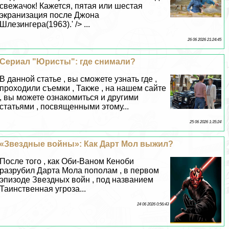
свежачок! Кажется, пятая или шестая
экранизация после Джона
Шлезингера(1963).' /> ...
26 06 2026 21:24:45
Сериал "Юристы": где снимали?
В данной статье , вы сможете узнать где ,
проходили съемки , Также , на нашем сайте
, вы можете ознакомиться и другими
статьями , посвященными этому...
25 06 2026 1:35:24
«Звездные войны»: Как Дарт Мол выжил?
После того , как Оби-Ваном Кеноби
разрубил Дарта Мола пополам , в первом
эпизоде Звездных войн , под названием
Таинственная угроза...
24 06 2026 0:56:43