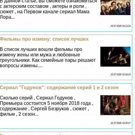
В данной статье, вы сможете ознакомиться
с актерским составом , актеры и роли ,
сюжет , на Первом канале сериал Мама
Лора...
24 07 2026 10:13:33
Фильмы про измену: список лучших
В список лучших вошли фильмы про
измену жены или мужа и любовные
треугольники. Как семейные пары решают
вопросы измены....
23 07 2026 12:18:19
Сериал "Годунов": содержание серий 1 и 2 сезон
Сколько серий , Сериал Годунов ,
Премьера состоится 5 ноября 2018 года ,
содержание , Сергeй Безруков , сюжет ,
фильм , 2 сезон...
22 07 2026 14:35:17