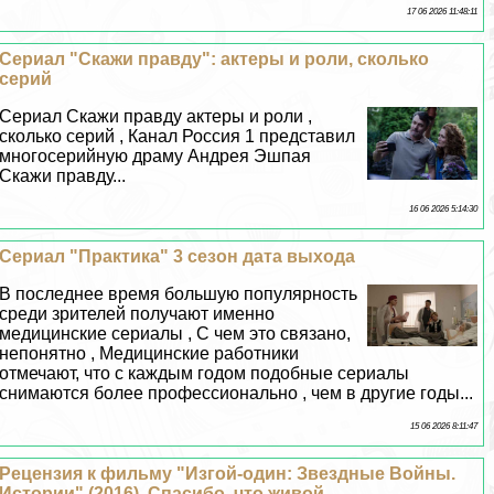
17 06 2026 11:48:11
Сериал "Скажи правду": актеры и роли, сколько
серий
Сериал Скажи правду актеры и роли ,
сколько серий , Канал Россия 1 представил
многосерийную драму Андрея Эшпая
Скажи правду...
16 06 2026 5:14:30
Сериал "Пpaктика" 3 сезон дата выхода
В последнее время большую популярность
среди зрителей получают именно
медицинские сериалы , С чем это связано,
непонятно , Медицинские работники
отмечают, что с каждым годом подобные сериалы
снимаются более профессионально , чем в другие годы...
15 06 2026 8:11:47
Рецензия к фильму "Изгой-один: Звездные Войны.
Истории" (2016). Спасибо, что живой