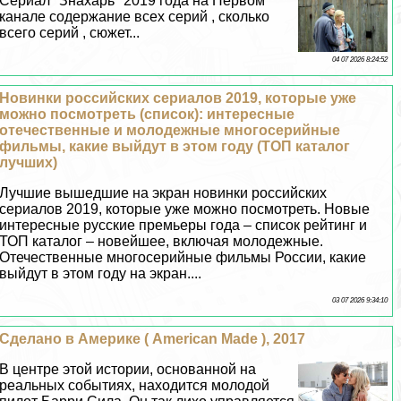
Сериал "Знахарь" 2019 года на Первом
канале содержание всех серий , сколько
всего серий , сюжет...
04 07 2026 8:24:52
Новинки российских сериалов 2019, которые уже
можно посмотреть (список): интересные
отечественные и молодежные многосерийные
фильмы, какие выйдут в этом году (ТОП каталог
лучших)
Лучшие вышедшие на экран новинки российских
сериалов 2019, которые уже можно посмотреть. Новые
интересные русские премьеры года – список рейтинг и
ТОП каталог – новейшее, включая молодежные.
Отечественные многосерийные фильмы России, какие
выйдут в этом году на экран....
03 07 2026 9:34:10
Сделано в Америке ( American Made ), 2017
В центре этой истории, основанной на
реальных событиях, находится молодой