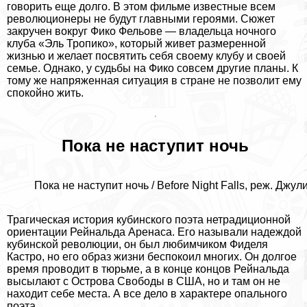
говорить еще долго. В этом фильме известные всем
революционеры не будут главными героями. Сюжет
закручен вокруг Фико Фельове — владельца ночного
клуба «Эль Тропико», который живет размеренной
жизнью и желает посвятить себя своему клубу и своей
семье. Однако, у судьбы на Фико совсем другие планы. К
тому же напряженная ситуация в стране не позволит ему
спокойно жить.
Пока не наступит ночь
Пока не наступит ночь / Before Night Falls, реж. Джу
Трагическая история кубинского поэта нетрадиционной
ориентации Рейнальда Аренаса. Его называли надеждой
кубинской революции, он был любимчиком Фиделя
Кастро, но его образ жизни беспокоил многих. Он долгое
время проводит в тюрьме, а в конце концов Рейнальда
высылают с Острова Свободы в США, но и там он не
находит себе места. А все дело в хаpaктере опального
поэта.