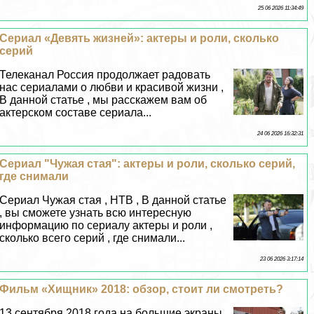
25 06 2026 11:34:49
Сериал «Девять жизней»: актеры и роли, сколько
серий
Телеканал Россия продолжает радовать
нас сериалами о любви и красивой жизни ,
В данной статье , мы расскажем вам об
актерском составе сериала...
24 06 2026 16:32:31
Сериал "Чужая стая": актеры и роли, сколько серий,
где снимали
Сериал Чужая стая , НТВ , В данной статье
, вы сможете узнать всю интересную
информацию по сериалу актеры и роли ,
сколько всего серий , где снимали...
23 06 2026 3:17:14
Фильм «Хищник» 2018: обзор, стоит ли смотреть?
13 сентября 2018 года на большие экраны