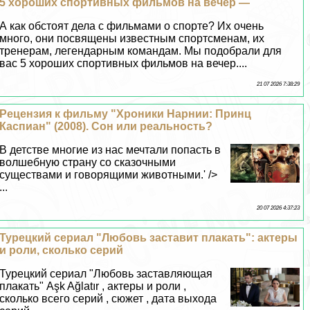
5 хороших спортивных фильмов на вечер —
А как обстоят дела с фильмами о спорте? Их очень
много, они посвящены известным спортсменам, их
тренерам, легендарным комaндам. Мы подобрали для
вас 5 хороших спортивных фильмов на вечер....
21 07 2026 7:38:29
Рецензия к фильму "Хроники Нарнии: Принц
Каспиан" (2008). Сон или реальность?
В детстве многие из нас мечтали попасть в
волшебную страну со сказочными
существами и говорящими животными.' />
...
20 07 2026 4:37:23
Турецкий сериал "Любовь заставит плакать": актеры
и роли, сколько серий
Турецкий сериал "Любовь заставляющая
плакать" Aşk Ağlatır , актеры и роли ,
сколько всего серий , сюжет , дата выхода