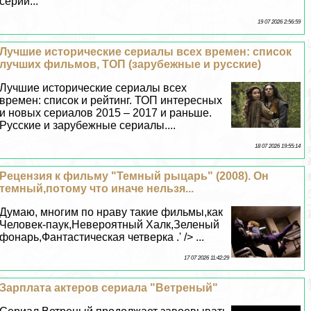
серий...
19 07 2026 2:56:59
Лучшие исторические сериалы всех времен: список
лучших фильмов, ТОП (зарубежные и русские)
Лучшие исторические сериалы всех
времен: список и рейтинг. ТОП интересных
и новых сериалов 2015 – 2017 и раньше.
Русские и зарубежные сериалы....
18 07 2026 19:55:14
Рецензия к фильму "Темный рыцарь" (2008). Он
темный,потому что иначе нельзя...
Думаю, многим по нраву такие фильмы,как
Человек-паук,Невероятный Халк,Зеленый
фонарь,Фантастическая четверка .' /> ...
17 07 2026 11:42:29
Зарплата актеров сериала "Ветреный"