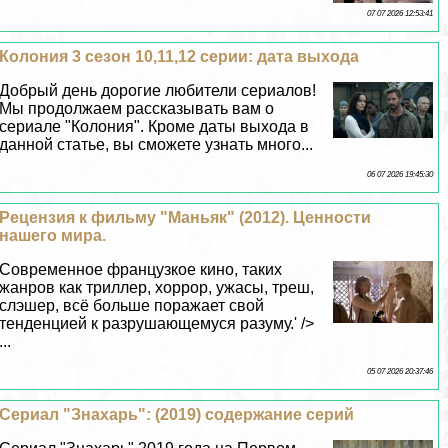
07 07 2026 12:53:41
Колония 3 сезон 10,11,12 серии: дата выхода
Добрый день дорогие любители сериалов!
Мы продолжаем рассказывать вам о
сериале "Колония". Кроме даты выхода в
данной статье, вы сможете узнать много...
06 07 2026 19:45:30
Рецензия к фильму "Маньяк" (2012). Ценности
нашего мира.
Современное французкое кино, таких
жанров как триллер, хоррор, ужасы, треш,
слэшер, всё больше поражает свой
тенденцией к разрушающемуся разуму.' />
...
05 07 2026 20:37:46
Сериал "Знахарь": (2019) содержание серий