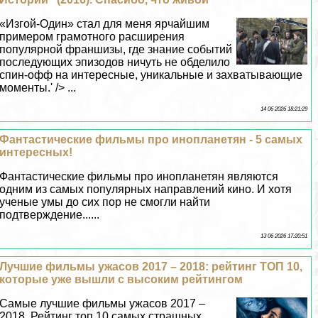
«Изгой-Один» стал для меня ярчайшим
примером грамотного расширения
популярной франшизы, где знание событий
последующих эпизодов ничуть не обделило
спин-офф на интересные, уникальные и захватывающие
моменты.' /> ...
14 06 2026 18:21:29
Фантастические фильмы про инопланетян - 5 самых
интересных!
Фантастические фильмы про инопланетян являются
одним из самых популярных направлений кино. И хотя
ученые умы до сих пор не смогли найти
подтверждение......
13 06 2026 17:20:51
Лучшие фильмы ужасов 2017 – 2018: рейтинг ТОП 10,
которые уже вышли с высоким рейтингом
Самые лучшие фильмы ужасов 2017 –
2018. Рейтинг топ 10 самых страшных