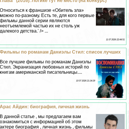
глава" (2016). Логике тут не место (на конкурс)
Относиться к франшизе «Обитель зла»
можно по-разному. Есть те, для кого первые
фильмы данной серии являются
неотъемлемой частью их не столь уж
далекого детства.' /> ...
11 07 2026 22:44:51
Фильмы по романам Даниэлы Стил: список лучших
Все лучшие фильмы по романам Даниэлы
Стил. Экранизация любовных историй по
книгам американской писательницы....
10 07 2026 21:34:39
Арас Айдин: биография, личная жизнь
В данной статье , мы предлагаем вам
ознакомиться с информацией об этом
актере биография , личная жизнь , фильмы