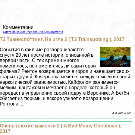
Комментарии:
Система комментирования SigComments
Т2 Трейнспоттинг, На игле 2 ( T2 Trainspotting ), 2017
События в фильме разворачиваются
спустя 20 лет после истории, описанной в
первой части. С тех времен многое
поменялось, но поменялись ли сами герои
фильма? Рентон возвращается в город и навещает своих
старых друзей. Кочерыжка мечется между семьей и своей
наркотической зависимостью. Кайфолом занимается
мелким шантажом и мечтает о борделе, который он
передаст в управление своей подруге Веронике. А Бегби
сбегает из тюрьмы и вскоре узнает о возвращении
Рентона. ...
05 08 2026 7:14:20
Очень плохие мамочки 2 ( A Bad Moms Christmas ),
2017