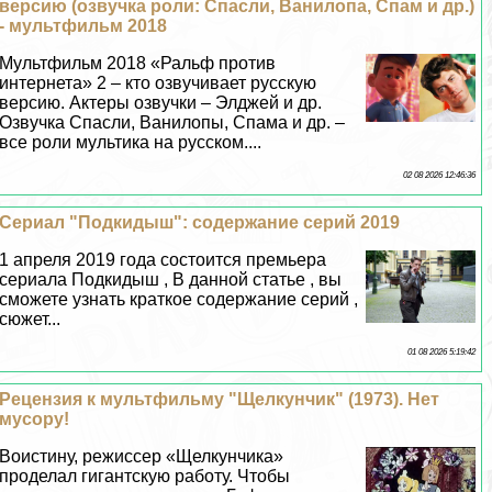
версию (озвучка роли: Спасли, Ванилопа, Спам и др.)
- мультфильм 2018
Мультфильм 2018 «Ральф против
интернета» 2 – кто озвучивает русскую
версию. Актеры озвучки – Элджей и др.
Озвучка Спасли, Ванилопы, Спама и др. –
все роли мультика на русском....
02 08 2026 12:46:36
Сериал "Подкидыш": содержание серий 2019
1 апреля 2019 года состоится премьера
сериала Подкидыш , В данной статье , вы
сможете узнать краткое содержание серий ,
сюжет...
01 08 2026 5:19:42
Рецензия к мультфильму "Щелкунчик" (1973). Нет
мусору!
Воистину, режиссер «Щелкунчика»
проделал гигантскую работу. Чтобы