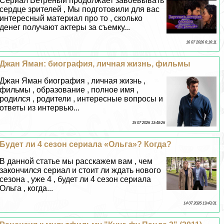
Сериал Ветреный продолжает завоевывать
сердце зрителей , Мы подготовили для вас
интересный материал про то , сколько
денег получают актеры за съемку...
16 07 2026 6:16:11
Джан Яман: биография, личная жизнь, фильмы
Джан Яман биография , личная жизнь ,
фильмы , образование , полное имя ,
родился , родители , интересные вопросы и
ответы из интервью...
15 07 2026 13:48:26
Будет ли 4 сезон сериала «Ольга»? Когда?
В данной статье мы расскажем вам , чем
закончился сериал и стоит ли ждать нового
сезона , уже 4 , будет ли 4 сезон сериала
Ольга , когда...
14 07 2026 19:43:31