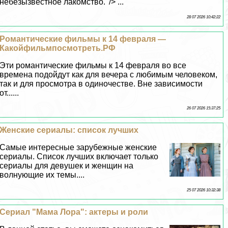
небезызвестное лакомство.' /> ...
28 07 2026 10:42:22
Романтические фильмы к 14 февраля —
Какойфильмпосмотреть.РФ
Эти романтические фильмы к 14 февраля во все
времена подойдут как для вечера с любимым человеком,
так и для просмотра в одиночестве. Вне зависимости
от......
26 07 2026 15:37:25
Женские сериалы: список лучших
Самые интересные зарубежные женские
сериалы. Список лучших включает только
сериалы для дeвyшек и женщин на
волнующие их темы....
25 07 2026 10:32:38
Сериал "Мама Лора": актеры и роли