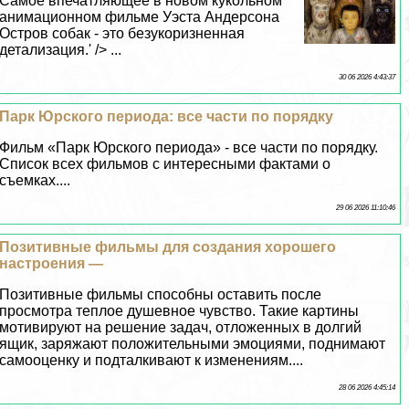
Самое впечатляющее в новом кукольном
анимационном фильме Уэста Андерсона
Остров собак - это безукоризненная
детализация.' /> ...
30 06 2026 4:43:37
Парк Юрского периода: все части по порядку
Фильм «Парк Юрского периода» - все части по порядку.
Список всех фильмов с интересными фактами о
съемках....
29 06 2026 11:10:46
Позитивные фильмы для создания хорошего
настроения —
Позитивные фильмы способны оставить после
просмотра теплое душевное чувство. Такие картины
мотивируют на решение задач, отложенных в долгий
ящик, заряжают положительными эмоциями, поднимают
самооценку и подталкивают к изменениям....
28 06 2026 4:45:14