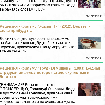
замахнуться на постановку Гофмана, нужно
быть в затяжном творческом кризисе, когда,
выражаясь словами Л.' /> ...
31 07 2026 18:10:36
Рецензия к фильму "Жизнь Пи" (2012). Верьте, и
силы прибудут....
До сих пор чувствую себя человеком «с
разбитым сердцем», будто бы я сам все
пережил, прикоснулся к тому миру, испытал
все на себе.' /> ...
29 07 2026 10:48:51
Рецензия к фильму "Трудная мишень" (1993). Бедная
«Трудная мишень», которой стало скучно, как и
богатым.
(ВНИМАНИЕ! Возможно в тексте
СПОЙЛЕРЫ!) О, Голливуд! О, нравы! Да-да,
я про тот самый Голливуд, привлекающий
своим блеском и возможностями
множество талантов и не очень, аки мух на