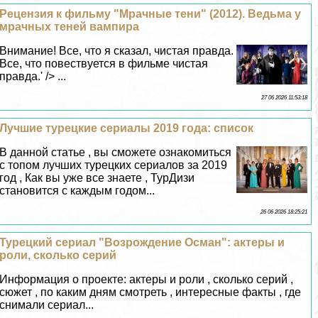
Рецензия к фильму "Мрачные тени" (2012). Ведьма у
мрачных теней вампира
Внимание! Все, что я сказал, чистая правда.
Все, что повествуется в фильме чистая
правда.' /> ...
27 06 2026 11:53:18
Лучшие турецкие сериалы 2019 года: список
В данной статье , вы сможете ознакомиться
с топом лучших турецких сериалов за 2019
год , Как вы уже все знаете , ТурДизи
становится с каждым годом...
26 06 2026 18:25:21
Турецкий сериал "Возрождение Осман": актеры и
роли, сколько серий
Информация о проекте: актеры и роли , сколько серий ,
сюжет , по каким дням смотреть , интересные факты , где
снимали сериал...