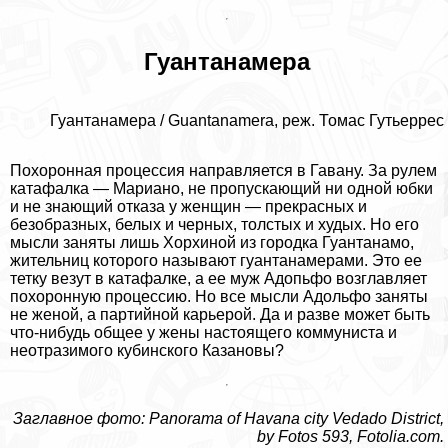
Гуантанамера
Гуантанамера / Guantanamera, реж. Томас Гутьеррес 
Похоронная процессия направляется в Гавану. За рулем
катафалка — Мариано, не пропускающий ни одной юбки
и не знающий отказа у женщин — прекрасных и
безобразных, белых и черных, толстых и худых. Но его
мысли заняты лишь Хорхиной из городка Гуантанамо,
жительниц которого называют гуантанамерами. Это ее
тетку везут в катафалке, а ее муж Адопьфо возглавляет
похоронную процессию. Но все мысли Адольфо заняты
не женой, а партийной карьерой. Да и разве может быть
что-нибудь общее у жены настоящего коммуниста и
неотразимого кубинского Казановы?
Заглавное фото: Panorama of Havana city Vedado District,
by Fotos 593,
Fotolia.com
.