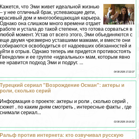
Кажется, что Эми живет идеальной жизнью
– у нее отличный бpaк, успевающие дети,
красивый дом и многообещающая карьера.
Однако она слишком много времени отдает
работе и устала до такой степени, что готова сорваться в
любой момент. Устав от всего этого, Эми объединяются с
еще двумя чрезмерно уставшими мамами, и вместе они
собираются освободиться от надоевших обязанностей и
уйти в отрыв. Однако теперь им придется противостоять
Гвендолин и ее группе «идеальных» мам, которым явно
не нравится подход Эми и подруг. ...
04 08 2026 17:22:37
Турецкий сериал "Возрождение Осман": актеры и
роли, сколько серий
Информация о проекте: актеры и роли , сколько серий ,
сюжет , по каким дням смотреть , интересные факты , где
снимали сериал...
03 08 2026 19:16:52
Ральф против интернета: кто озвучивал русскую