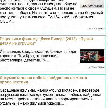
сигареты, носят джинсы и могут вообще не
беспокоиться о своем будущем. Но им не
хватает свободы. Из-за этого они решаются на безумный
поступок – угнать самолет Ту-134, чтобы сбежать из
СССР....
20 06 2026 20:18:59
Рецензия к фильму "Джек Ричер" (2012). "Пушки
детям не игрушки"
Изначально ожидалось, что фильм выйдет
хорошим. Том Круз, экранизация
бестселлера, детектив.' /> ...
18 06 2026 23:12:44
Документальная плёнка, найденная на месте
происшествия
Страшные фильмы, жанра «found footage», в переводе
на русский язык как «документальная плёнка, найденная
на месте происшествия» давно сформировались в
отдельный жанр фильмов ужасов....