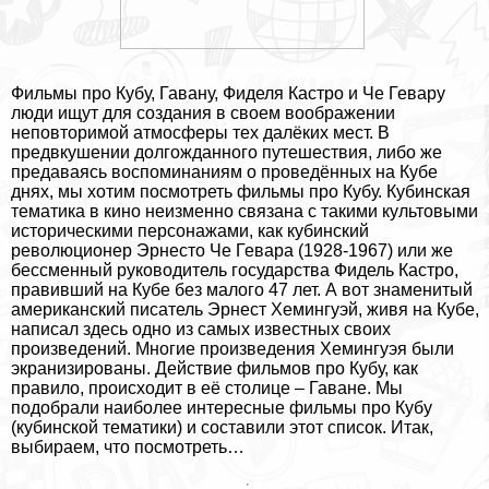
Фильмы про Кубу, Гавану, Фиделя Кастро и Че Гевару
люди ищут для создания в своем воображении
неповторимой атмосферы тех далёких мест. В
предвкушении долгожданного путешествия, либо же
предаваясь воспоминаниям о проведённых на Кубе
днях, мы хотим посмотреть фильмы про Кубу. Кубинская
тематика в кино неизменно связана с такими культовыми
историческими персонажами, как кубинский
революционер Эрнесто Че Гевара (1928-1967) или же
бессменный руководитель государства Фидель Кастро,
правивший на Кубе без малого 47 лет. А вот знаменитый
американский писатель Эрнест Хемингуэй, живя на Кубе,
написал здесь
одно из самых известных
своих
произведений. Многие
произведения Хемингуэя были
экранизированы
. Действие фильмов про Кубу, как
правило, происходит в её столице – Гаване. Мы
подобрали наиболее интересные фильмы про Кубу
(кубинской тематики) и составили этот список. Итак,
выбираем, что посмотреть…