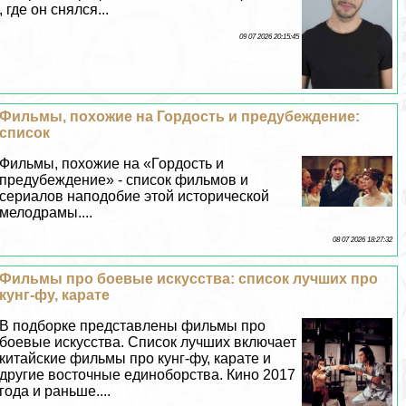
, где он снялся...
09 07 2026 20:15:45
Фильмы, похожие на Гордость и предубеждение:
список
Фильмы, похожие на «Гордость и
предубеждение» - список фильмов и
сериалов наподобие этой исторической
мелодрамы....
08 07 2026 18:27:32
Фильмы про боевые искусства: список лучших про
кунг-фу, карате
В подборке представлены фильмы про
боевые искусства. Список лучших включает
китайские фильмы про кунг-фу, карате и
другие восточные единоборства. Кино 2017
года и раньше....