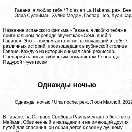
Гавана, я люблю тебя / 7 días en La Habana, реж. Бе
Элиа Сулейман, Xyлио Медем, Гаспар Ноэ, Хуан Карл
Название испанского фильма «Гавана, я люблю тебя» в
оригинальном переводе звучит как «Семь дней в
Гаване». Это — фильм-антология, включающий в себя 7
различных историй, произошедших в кубинской столице
Гаване. Каждую из историй снимал свой режиссёр.
Сценарий написан кубинским романистом Леонардо
Падурой Фуентесем.
Однажды ночью
Однажды ночью / Una noche, реж. Люси Маллой. 2012
В Гаване, на Острове Свободы Рауль мечтает о бегстве в
Майами. Обвиненный в нападении и не имеющий других
путей для спасения, он обращается к своему лучшему