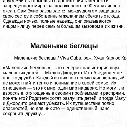
другу Элио за помощью в достижении заветного и
запрещенного мира, расположенного в 90 милях через
океан. Сам Элио разрывается между долгом защищать
свою сестру и собственным желанием сбежать отсюда.
Однажды ночью, полные надежд, они оказываются
лицом к лицу перед самым большим вызовом в их жизни.
Маленькие беглецы
Маленькие беглецы / Viva Cuba, реж. Хуан Карлос Кр
«Маленькие беглецы» – это невероятная история двух
маленьких детей — Малу и Джордито. Их объединяет не
просто дружба. Каждый из них по-своему одинок, каждый
не может найти тепло и понимание в своей семье. Их
отношения — это их мир, один мир на двоих. Но могут ли
взрослые, отягощенные своими проблемами и распрями,
понять это? Родители хотят разлучить детей, и тогда Малу
и Джордито решают убежать. Их путешествие полно
опасностей, но для них это — единственный шанс
сохранить дружбу…