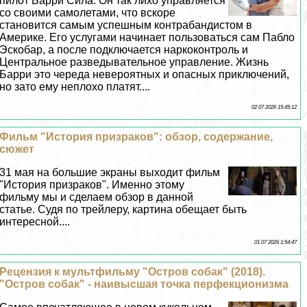
пилот Барри Сила. Он так лихо управляется
со своими самолетами, что вскоре
становится самым успешным контpaбандистом в
Америке. Его услугами начинает пользоваться сам Пабло
Эскобар, а после подключается наркоконтроль и
Центральное разведывательное управление. Жизнь
Барри это череда невероятных и опасных приключений,
но зато ему неплохо платят....
02 07 2026 15:45:12
Фильм "История призpaков": обзор, содержание,
сюжет
31 мая на большие экраны выходит фильм
"История призpaков". Именно этому
фильму мы и сделаем обзор в данной
статье. Судя по трейлеру, картина обещает быть
интересной....
01 07 2026 1:54:47
Рецензия к мультфильму "Остров собак" (2018).
"Остров собак" - наивысшая точка перфекционизма