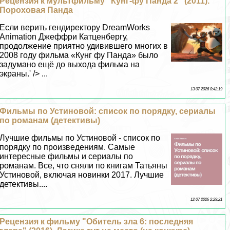
Рецензия к мультфильму "Кунг-фу Панда 2" (2011).
Пороховая Панда
Если верить гендиректору DreamWorks
Animation Джеффри Катценбергу,
продолжение приятно удивившего многих в
2008 году фильма «Кунг фу Панда» было
задумано ещё до выхода фильма на
экраны.' /> ...
13 07 2026 0:42:19
Фильмы по Устиновой: список по порядку, сериалы
по романам (детективы)
Лучшие фильмы по Устиновой - список по
порядку по произведениям. Самые
интересные фильмы и сериалы по
романам. Все, что сняли по книгам Татьяны
Устиновой, включая новинки 2017. Лучшие
детективы....
12 07 2026 2:29:21
Рецензия к фильму "Обитель зла 6: последняя