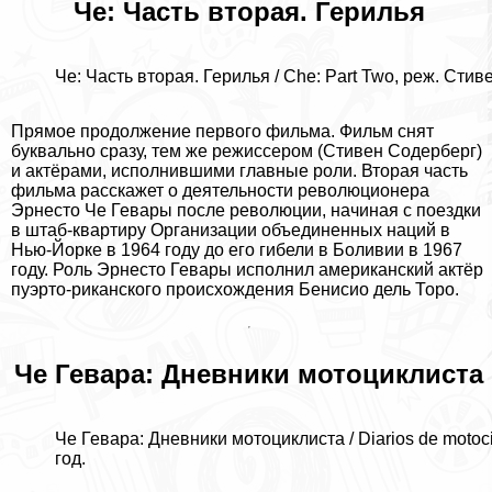
Че: Часть вторая. Герилья
Че: Часть вторая. Герилья / Che: Part Two, реж. Стив
Прямое продолжение первого фильма. Фильм снят
буквально сразу, тем же режиссером (Стивен Содерберг)
и актёрами, исполнившими главные роли. Вторая часть
фильма расскажет о деятельности революционера
Эрнесто Че Гевары после революции, начиная с поездки
в штаб-квартиру Организации объединенных наций в
Нью-Йорке в 1964 году до его гибели в Боливии в 1967
году. Роль Эрнесто Гевары исполнил американский актёр
пуэрто-риканского происхождения Бенисио дель Торо.
Че Гевара: Дневники мотоциклиста
Че Гевара: Дневники мотоциклиста / Diarios de motoci
год.