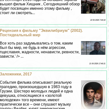
вышел фильм Хищник , Сегодняшний обзор
будет посвящен именно этому фильму ,
стоит ли смотреть...
22 06 2026 7:44:18
Рецензия к фильму "Эквилибриум" (2002).
Постидеальный мир
Все хоть раз задумывались о том, каким
был бы мир, не будь в нём агрессии,
тщеславия, жадности, ненависти, ревности,
зависти.' /> ...
21 06 2026 17:46:31
Заложники, 2017
События фильма описывают реальную
трагедию, произошедшую в 1983 году в
Грузии. Шестеро молодых людей и одна
дeвyшка, относящиеся к «золотой
молодежи» того времени, имеют
пpaктически все – они слушают музыку
группы Beatles, курят американские