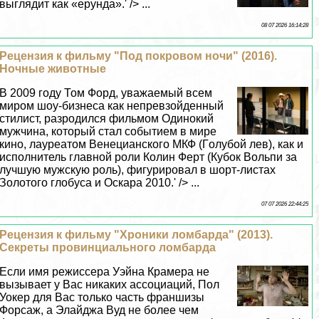
выглядит как «ерунда».' /> ...
08 07 2026 16:14:28
Рецензия к фильму "Под покровом ночи" (2016).
Ночные животные
В 2009 году Том Форд, уважаемый всем
миром шоу-бизнеса как непревзойденный
стилист, разродился фильмом Одинокий
мужчина, который стал событием в мире
кино, лауреатом Венецианского МКФ (Гoлyбой лев), как и
исполнитель главной роли Колин Ферт (Кубок Вольпи за
лучшую мужскую роль), фигурировал в шорт-листах
Золотого глобуса и Оскара 2010.' /> ...
07 07 2026 22:44:25
Рецензия к фильму "Хроники ломбарда" (2013).
Секреты провинциального ломбарда
Если имя режиссера Уэйна Крамера не
вызывает у Вас никаких ассоциаций, Пол
Уокер для Вас только часть франшизы
Форсаж, а Элайджа Вуд не более чем