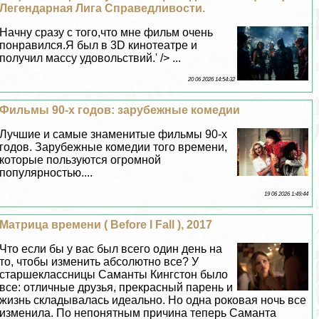
Легендарная Лига Справедливости.
Начну сразу с того,что мне фильм очень
понравился.Я был в 3D кинотеатре и
получил массу удовольствий.' /> ...
20 06 2026 14:54:32
Фильмы 90-х годов: зарубежные комедии
Лучшие и самые знаменитые фильмы 90-х
годов. Зарубежные комедии того времени,
которые пользуются огромной
популярностью....
19 06 2026 1:49:44
Матрица времени ( Before I Fall ), 2017
Что если бы у вас был всего один день на
то, чтобы изменить абсолютно все? У
старшеклассницы Саманты Кингстон было
все: отличные друзья, прекрасный парень и
жизнь складывалась идеально. Но одна роковая ночь все
изменила. По непонятным причина теперь Саманта