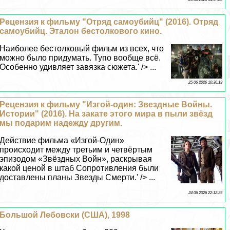
Рецензия к фильму "Отряд самоубийц" (2016). Отряд
самоубийц. Эталон бестолкового кино.
Наиболее бестолковый фильм из всех, что
можно было придумать. Тупо вообще всё.
Особенно удивляет завязка сюжета.' /> ...
25 06 2026 10:36:19
Рецензия к фильму "Изгой-один: Звездные Войны.
Истории" (2016). На закате этого мира в пыли звёзд
мы подарим надежду другим.
Действие фильма «Изгой-Один»
происходит между третьим и четвёртым
эпизодом «Звёздных Войн», раскрывая
какой ценой в штаб Сопротивления были
доставлены планы Звезды Cмepти.' /> ...
24 06 2026 22:12:35
Большой Лебовски (США), 1998