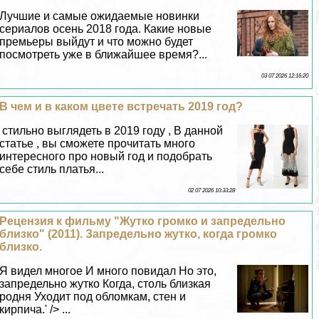
Лучшие и самые ожидаемые новинки
сериалов осень 2018 года. Какие новые
премьеры выйдут и что можно будет
посмотреть уже в ближайшее время?...
03 07 2026 12:16:20
В чем и в каком цвете встречать 2019 год?
стильно выглядеть в 2019 году , В данной
статье , вы сможете прочитать много
интересного про новый год и подобрать
себе стиль платья...
02 07 2026 10:33:28
Рецензия к фильму "Жутко громко и запредельно
близко" (2011). Запредельно жутко, когда громко
близко.
Я видел многое И много повидал Но это,
запредельно жутко Когда, столь близкая
родня Уходит под обломкам, стен и
кирпича.' /> ...