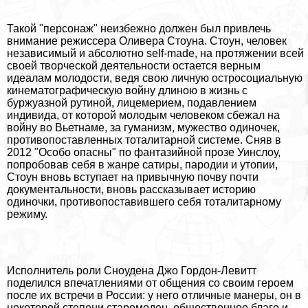
Такой "персонаж" неизбежно должен был привлечь
внимание режиссера Оливера Стоуна. Стоун, человек
независимый и абсолютно self-made, на протяжении всей
своей творческой деятельности остается верным
идеалам молодости, ведя свою личную остросоциальную
кинематографическую войну длиною в жизнь с
буржуазной рутиной, лицемерием, подавлением
индивида, от которой молодым человеком сбежал на
войну во Вьетнаме, за гуманизм, мужество одиночек,
противопоставленных тоталитарной системе. Сняв в
2012 "Особо опасны" по фантазийной прозе Уинслоу,
попробовав себя в жанре сатиры, пародии и утопии,
Стоун вновь вступает на привычную почву почти
документальности, вновь рассказывает историю
одиночки, противопоставившего себя тоталитарному
режиму.
Исполнитель роли Сноудена Джо Гордон-Левитт
поделился впечатлениями от общения со своим героем
после их встречи в России: у него отличные манеры, он в
некоторой степени старомоден, общественное благо и