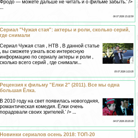
Фродо — можете дальше не читать и о фильме забыть.' />
...
06 07 2026 15:32:59
Сериал "Чужая стая": актеры и роли, сколько серий,
где снимали
Сериал Чужая стая , НТВ , В данной статье
, вы сможете узнать всю интересную
информацию по сериалу актеры и роли ,
сколько всего серий , где снимали...
05 07 2026 3:23:35
Рецензия к фильму "Елки 2" (2011). Все мы одна
большая Ёлка.
В 2010 году на свет появилась новогодняя,
романтическая комедия. Ёлки очень
порадовали своих зрителей.' /> ...
04 07 2026 20:20:39
Новинки сериалов осень 2018: ТОП-20