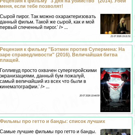
Рецензия к фильму "3 дня на убийство" (2014). Убей
меня, если тебе позволят!
Сырой пирог. Так можно охаpaктеризовать
данный фильм. Такой же сырой, как и мой
первый спеченный пирог.' /> ...
21 07 2026 19:31:51
Рецензия к фильму "Бэтмен против Супермена: На
заре справедливости" (2016). Величайшая битва
плащей.
Голливуд просто охвачен супергеройскими
экранизациями, данный бум пожалуй,
самый величайший из всех что были в
кинематографии.' /> ...
20 07 2026 10:44:59
Фильмы про гетто и банды: список лучших
Самые лучшие фильмы про гетто и банды.