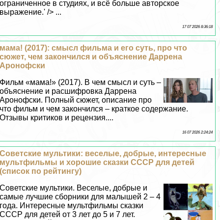
ограниченное в студиях, и всё больше авторское
выражение.' /> ...
17 07 2026 8:36:18
мама! (2017): смысл фильма и его суть, про что
сюжет, чем закончился и объяснение Даррена
Аронофски
Фильм «мама!» (2017). В чем смысл и суть –
объяснение и расшифровка Даррена
Аронофски. Полный сюжет, описание про
что фильм и чем закончился – краткое содержание.
Отзывы критиков и рецензия....
16 07 2026 2:24:24
Советские мультики: веселые, добрые, интересные
мультфильмы и хорошие сказки СССР для детей
(список по рейтингу)
Советские мультики. Веселые, добрые и
самые лучшие сборники для малышей 2 – 4
года. Интересные мультфильмы сказки
СССР для детей от 3 лет до 5 и 7 лет.