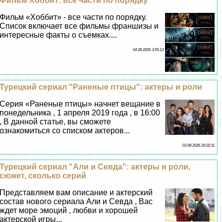
Фильм Хоббит: все части по порядку
Фильм «Хоббит» - все части по порядку.
Список включает все фильмы франшизы и
интересные факты о съемках....
04 08 2026 3:55:13
Турецкий сериал "Раненые птицы": актеры и роли
Серия «Раненые птицы» начнет вещание в
понедельника , 1 апреля 2019 года , в 16:00
, В данной статье, вы сможете
ознакомиться со списком актеров...
03 08 2026 20:32:11
Турецкий сериал "Али и Севда": актеры и роли,
сюжет, сколько серий
Представляем вам описание и актерский
состав нового сериала Али и Севда , Вас
ждет море эмоций , любви и хорошей
актерской игры...