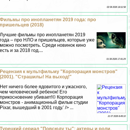
02 08 2026 18:11:58
Фильмы про инопланетян 2019 года: про
пришельцев (2018)
Лучшие фильмы про инопланетян 2019
года – про НЛО и пришельцев, которые уже
можно посмотреть. Среди новинок кино
есть и за 2018 год....
01 08 2026 17:41:29
Рецензия к мультфильму "Корпорация монстров"
(2001). "Страшилы! На выход!"
Нет ничего более ядовитого и ужасного,
чем человеческий ребенок! Его
прикосновение убивает!© Корпорация
монстров - анимационный фильм студии
Pixar, вышедший в 2001 году.' /> ...
31 07 2026 8:49:10
Турецкий сериал "Повсюду ты": актеры и роли,