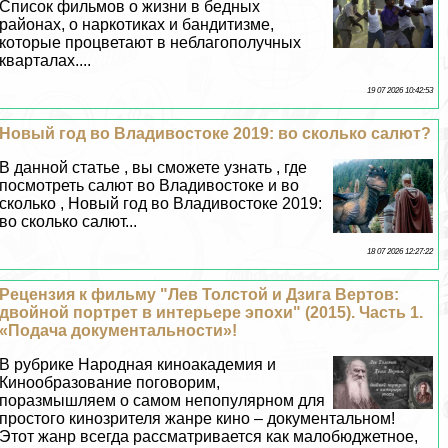
Список фильмов о жизни в бедных
районах, о наркотиках и бандитизме,
которые процветают в нeблагополучных
кварталах....
19 07 2026 10:42:53
Новый год во Владивостоке 2019: во сколько салют?
В данной статье , вы сможете узнать , где
посмотреть салют во Владивостоке и во
сколько , Новый год во Владивостоке 2019:
во сколько салют...
18 07 2026 12:27:22
Рецензия к фильму "Лев Толстой и Дзига Вертов:
двойной портрет в интерьере эпохи" (2015). Часть 1.
«Подача документальности»!
В рубрике Народная киноакадемия и
Кинообразование поговорим,
поразмышляем о самом непопулярном для
простого кинозрителя жанре кино – документальном!
Этот жанр всегда рассматривается как малобюджетное,