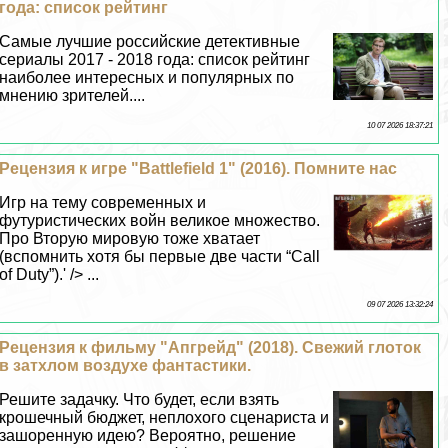
года: список рейтинг
Самые лучшие российские детективные
сериалы 2017 - 2018 года: список рейтинг
наиболее интересных и популярных по
мнению зрителей....
10 07 2026 18:37:21
Рецензия к игре "Battlefield 1" (2016). Помните нас
Игр на тему современных и
футуристических войн великое множество.
Про Вторую мировую тоже хватает
(вспомнить хотя бы первые две части “Call
of Duty”).' /> ...
09 07 2026 13:32:24
Рецензия к фильму "Апгрейд" (2018). Свежий глоток
в затхлом воздухе фантастики.
Решите задачку. Что будет, если взять
крошечный бюджет, неплохого сценариста и
зашоренную идею? Вероятно, решение