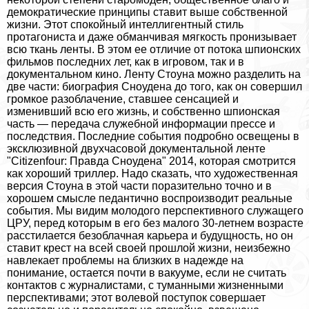
демократические принципы ставит выше собственной
жизни. Этот спокойный интеллигентный стиль
протагониста и даже обманчивая мягкость пронизывает
всю ткань ленты. В этом ее отличие от потока шпионских
фильмов последних лет, как в игровом, так и в
документальном кино. Ленту Стоуна можно разделить на
две части: биография Сноудена до того, как он совершил
громкое разоблачение, ставшее сенсацией и
изменивший всю его жизнь, и собственно шпионская
часть — передача служебной информации прессе и
последствия. Последние события подробно освещены в
эксклюзивной двухчасовой документальной ленте
"Citizenfour: Правда Сноудена" 2014, которая смотрится
как хороший триллер. Надо сказать, что художественная
версия Стоуна в этой части поразительно точно и в
хорошем смысле педантично воспроизводит реальные
события. Мы видим молодого перспективного служащего
ЦРУ, перед которым в его без малого 30-летнем возрасте
расстилается безоблачная карьера и будущность, но он
ставит крест на всей своей прошлой жизни, неизбежно
навлекает проблемы на близких в надежде на
понимание, остается почти в вакууме, если не считать
контактов с журналистами, с туманными жизненными
перспективами; этот волевой поступок совершает