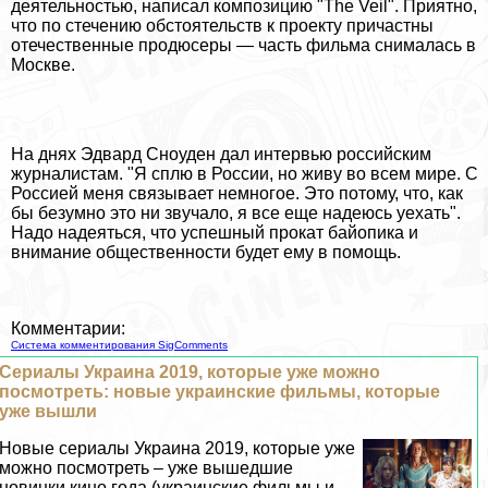
деятельностью, написал композицию "The Veil". Приятно,
что по стечению обстоятельств к проекту причастны
отечественные продюсеры — часть фильма снималась в
Москве.
На днях Эдвард Сноуден дал интервью российским
журналистам. "Я сплю в России, но живу во всем мире. С
Россией меня связывает немногое. Это потому, что, как
бы безумно это ни звучало, я все еще надеюсь уехать".
Надо надеяться, что успешный прокат байопика и
внимание общественности будет ему в помощь.
Комментарии:
Система комментирования SigComments
Сериалы Украина 2019, которые уже можно
посмотреть: новые украинские фильмы, которые
уже вышли
Новые сериалы Украина 2019, которые уже
можно посмотреть – уже вышедшие
новинки кино года (украинские фильмы и