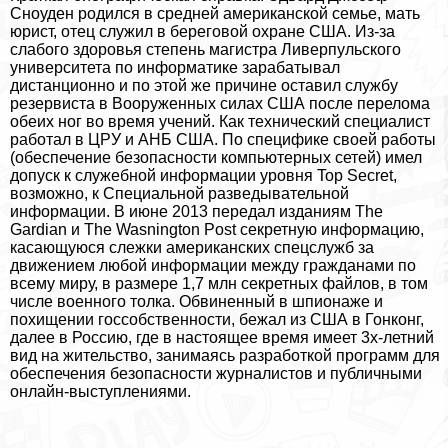
Сноуден родился в средней американской семье, мать
юрист, отец служил в береговой охране США. Из-за
слабого здоровья степень магистра Ливерпульского
университета по информатике заpaбатывал
дистанционно и по этой же причине оставил службу
резервиста в Вооруженных силах США после перелома
обеих ног во время учений. Как технический специалист
работал в ЦРУ и АНБ США. По специфике своей работы
(обеспечение безопасности компьютерных сетей) имел
допуск к служебной информации уровня Top Secret,
возможно, к Специальной разведывательной
информации. В июне 2013 передал изданиям The
Gardian и The Wasnington Post секретную информацию,
касающуюся слежки американских спецслужб за
движением любой информации между гражданами по
всему миру, в размере 1,7 млн секретных файлов, в том
числе военного толка. Обвиненный в шпионаже и
похищении госсобственности, бежал из США в Гонконг,
далее в Россию, где в настоящее время имеет 3х-летний
вид на жительство, занимаясь разработкой программ для
обеспечения безопасности журналистов и публичными
онлайн-выступлениями.