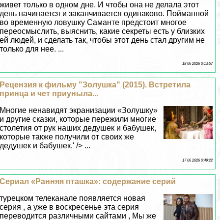
живет только в одном дне. И чтобы она не делала этот
день начинается и заканчивается одинаково. Пойманной
во временную ловушку Саманте предстоит многое
переосмыслить, выяснить, какие секреты есть у близких
ей людей, и сделать так, чтобы этот день стал другим не
только для нее. ...
18 06 2026 0:13:57
Рецензия к фильму "Золушка" (2015). Встретила
принца и чет приуныла...
Многие ненавидят экранизации «Золушку»
и другие сказки, которые пережили многие
столетия от рук наших дедушек и бабушек,
которые также получили от своих же
дедушек и бабушек.' /> ...
17 06 2026 0:49:22
Сериал «Ранняя пташка»: содержание серий
турецком телеканале появляется новая
серия , а уже в воскресенье эта серия
переводится различными сайтами , Мы же