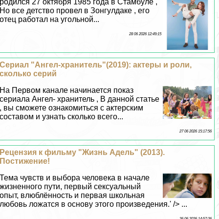
родился 27 октября 1985 года в Стамбуле ,
Но все детство провел в Зонгулдаке , его
отец работал на угольной...
28 06 2026 12:49:15
Сериал "Ангел-хранитель"(2019): актеры и роли,
сколько серий
На Первом канале начинается показ
сериала Ангел- хранитель , В данной статье
, вы сможете ознакомиться с актерским
составом и узнать сколько всего...
27 06 2026 15:17:56
Рецензия к фильму "Жизнь Адель" (2013).
Постижение!
Тема чувств и выбора человека в начале
жизненного пути, первый ceкcуальный
опыт, влюблённость и первая школьная
любовь ложатся в основу этого произведения.' /> ...
26 06 2026 14:57:26