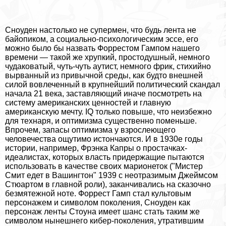
Сноуден настолько не супермен, что будь лента не
байопиком, а социально-психологическим эссе, его
можно было бы назвать Форрестом Гампом нашего
времени — такой же хрупкий, простодушный, немного
чудаковатый, чуть-чуть аутист, немного фрик, стихийно
вырванный из привычной среды, как будто внешней
силой вовлеченный в крупнейший политический скандал
начала 21 века, заставляющий иначе посмотреть на
систему американских ценностей и главную
американскую мечту. IQ только повыше, что неизбежно
для технаря, и оптимизма существенно поменьше.
Впрочем, запасы оптимизма у взрослеющего
человечества ощутимо истончаются. И в 1930е годы
истории, например, Фрэнка Капры о простачках-
идеалистах, которых власть придержащие пытаются
использовать в качестве своих марионеток ("Мистер
Смит едет в Вашингтон" 1939 с неотразимым Джеймсом
Стюартом в главной роли), заканчивались на сказочно
безмятежной ноте. Форрест Гамп стал культовым
персонажем и символом поколения, Сноуден как
персонаж ленты Стоуна имеет шанс стать таким же
символом нынешнего кибер-поколения, утратившим