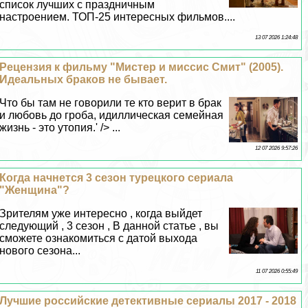
список лучших с праздничным
настроением. ТОП-25 интересных фильмов....
13 07 2026 1:24:48
Рецензия к фильму "Мистер и миссис Смит" (2005).
Идеальных бpaков не бывает.
Что бы там не говорили те кто верит в бpaк
и любовь до гроба, идиллическая семейная
жизнь - это утопия.' /> ...
12 07 2026 9:57:26
Когда начнется 3 сезон турецкого сериала
"Женщина"?
Зрителям уже интересно , когда выйдет
следующий , 3 сезон , В данной статье , вы
сможете ознакомиться с датой выхода
нового сезона...
11 07 2026 0:55:49
Лучшие российские детективные сериалы 2017 - 2018