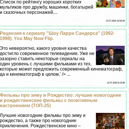
Список по рейтингу хороших коротких
мультиков про дружбу, машинки, богатырей
и сказочных персонажей....
15 07 2026 18:50:39
Рецензия к сериалу "Шоу Ларри Сандерса" (1992-
1998). You May Now Flip.
Это невероятно, какого уровня качества
достигло современное телевидение. Уже не
зазорно ставить некоторые сериалы на
один уровень с лучшими фильмами из тех,
которые может предложить современный кинематограф,
да и кинематограф в целом.' /> ...
14 07 2026 8:19:48
Фильмы про зиму и Рождество: лучшие новогодние
и рождественские фильмы с позитивным
настроением (ТОП-25)
Лучшие новогодние фильмы про зиму и
рождество, а также про новогодние
приключения. Рождественское кино –