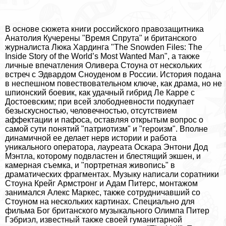
В основе сюжета книги российского правозащитника
Анатолия Кучерены "Время Спрута" и британского
журналиста Люка Хардинга "The Snowden Files: The
Inside Story of the World’s Most Wanted Man", а также
личные впечатления Оливера Стоуна от нескольких
встреч с Эдвардом Сноуденом в России. История подана
в неспешном повествовательном ключе, как драма, но не
шпионский боевик, как удачный гибрид Ле Карре с
Достоевским; при всей злободневности подкупает
безыскусностью, человечностью, отсутствием
аффектации и пафоса, оставляя открытым вопрос о
самой сути понятий "патриотизм" и "героизм". Вполне
динамичной ее делает нерв истории и работа
уникального оператора, лауреата Оскара Энтони Дод
Мэнтла, которому подвластен и блестящий экшен, и
камерная съемка, и "портретная живопись" в
драматических фрагментах. Музыку написали соратники
Стоуна Крейг Армстронг и Адам Питерс, монтажом
занимался Алекс Маркес, также сотрудничавший со
Стоуном на нескольких картинах. Специально для
фильма Бог британского музыкального Олимпа Питер
Гэбриэл, известный также своей гуманитарной