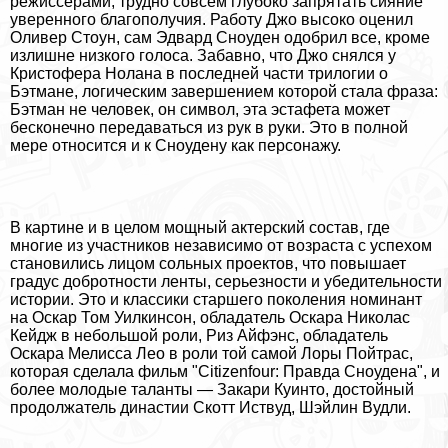
режиссерами, трудно совсем глубоко запрятать сияние
уверенного благополучия. Работу Джо высоко оценил
Оливер Стоун, сам Эдвард Сноуден одобрил все, кроме
излишне низкого голоса. Забавно, что Джо снялся у
Кристофера Нолана в последней части трилогии о
Бэтмане, логическим завершением которой стала фраза:
Бэтман не человек, он символ, эта эстафета может
бесконечно передаваться из рук в руки. Это в полной
мере относится и к Сноудену как персонажу.
В картине и в целом мощный актерский состав, где
многие из участников независимо от возраста с успехом
становились лицом сольных проектов, что повышает
градус добротности ленты, серьезности и убедительности
истории. Это и классики старшего поколения номинант
на Оскар Том Уилкинсон, обладатель Оскара Николас
Кейдж в небольшой роли, Риз Айфэнс, обладатель
Оскара Мелисса Лео в роли той самой Лоры Пойтрас,
которая сделала фильм "Citizenfour: Правда Сноудена", и
более молодые таланты — Закари Куинто, достойный
продолжатель династии Скотт Иствуд, Шэйлин Вудли.