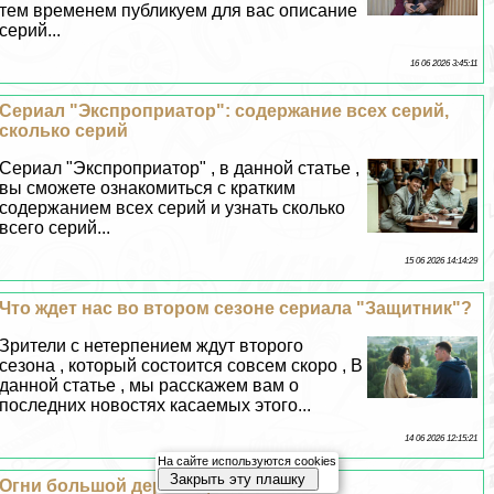
тем временем публикуем для вас описание
серий...
16 06 2026 3:45:11
Сериал "Экспроприатор": содержание всех серий,
сколько серий
Сериал "Экспроприатор" , в данной статье ,
вы сможете ознакомиться с кратким
содержанием всех серий и узнать сколько
всего серий...
15 06 2026 14:14:29
Что ждет нас во втором сезоне сериала "Защитник"?
Зрители с нетерпением ждут второго
сезона , который состоится совсем скоро , В
данной статье , мы расскажем вам о
последних новостях касаемых этого...
14 06 2026 12:15:21
На сайте используются cookies
Закрыть эту плашку
Огни большой деревни, 2016