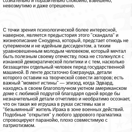
сознательно и поразительно спокойно, взвешено,
невозмутимо и даже отрешенно.
С точки зрения психологической более интересной,
наверное, является предыстория этого "скандала" и
жизнеописание Сноудена, который, предстает отнюдь не
суперменом и не идейным диссидентом, а тихим
уравновешенным молодым человеком, который мечтал
быть полезным своему отечеству, пока не столкнулся с
изнанкой демократической политики и с тем, насколько
беззащитен отдельный человек перед государственной
машиной. В ленте достаточно бэкграунда, детали
которого оставим на творческой совести авторов; есть
важный "момент истины" — эпизод, когда Эдвард,
находясь в своем благополучном уютном американском
доме с любимой подругой благодаря одной вроде бы
незначительной детали отчетливо и необратимо осознает,
что он такая же игрушка в руках системы как и
"безымянный" житель Иpaка в зоне военных действий.
Подобные "открытия" у любого здорового прагматика
спровоцируют паранойю, плохо совместимую с
патриотизмом.