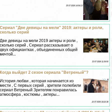
25 07 2026 14:56:13
Сериал "Две дeвицы на мели" 2019: актеры и роли,
сколько серий
Две дeвицы на мели 2019 актеры и роли ,
сколько серий , Сериал рассказывает о
двух официантках , объединенных общей
мечтой...
23 07 2026 11:59:50
Когда выйдет 2 сезон сериала "Ветреный"?
История любви , которая начинается из
мести , С первых серий , зрители полюбили
сериал Ветреный Зрителям понравилась
атмосфера , костюмы , актеры...
22 07 2026 18:22:38