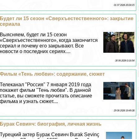
01 07 2026 20:24:15
Будет ли 15 сезон «Сверхъестественного»: закрытие
сериала
Выясняем, будет ли 15 сезон
«Сверхъестественного», когда закончится
сериал и почему его закрывают. Все
новости о последних сериях....
30 06 2026 0:16:54
Фильм «Тень любви»: содержание, сюжет
Телеканал "Россия" 7 января 2019 года
покажет фильм "Тень любви". В данной
статье, вы сможете прочитать описание
фильма и узнать сюжет....
29 06 2026 19:49:38
Буpaк Севинч: биография, личная жизнь
Турецкий актер Буpaк Севинч Burak Sevinç