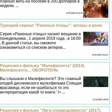
Хорошо жить на пособие в 200 долларов в
неделю. ...
23 06 2026 16:10:33
Турецкий сериал "Раненые птицы": актеры и роли
Серия «Раненые птицы» начнет вещание в
понедельника , 1 апреля 2019 года , в 16:00
, В данной статье, вы сможете
ознакомиться со списком актеров...
22 06 2026 10:11:27
Рецензия к фильму "Малефисента" (2014).
Малефисента.... ОБОРОТЕНЬ
Вы слышали о Малефисенте? Это главный
злодей диснеевского мультфильма Спящая
красавица, если не ошибаться то это
интерпретация какой то книги.' /> ...
21 06 2026 1:34:54
Рецензия к фильму "Лига справедливости" (2017).