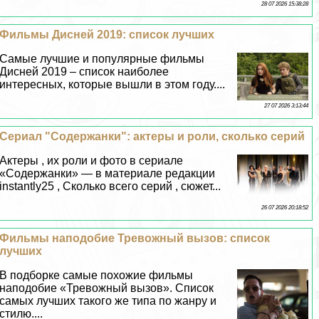
28 07 2026 15:38:28
Фильмы Дисней 2019: список лучших
Самые лучшие и популярные фильмы
Дисней 2019 – список наиболее
интересных, которые вышли в этом году....
27 07 2026 3:13:44
Сериал "Содержанки": актеры и роли, сколько серий
Актеры , их роли и фото в сериале
«Содержанки» — в материале редакции
instantly25 , Сколько всего серий , сюжет...
26 07 2026 20:18:52
Фильмы наподобие Тревожный вызов: список
лучших
В подборке самые похожие фильмы
наподобие «Тревожный вызов». Список
самых лучших такого же типа по жанру и
стилю....