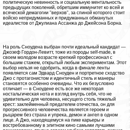
политическую невинность и социальную ментальность
предыдущих поколений, обретшим иммунитет ко всей и
всяческой демагогии "верхов", за спиной которого стоит
войско непридуманных и придуманных обманутых
идеалистов от Джулиана Ассанжа до Джейсона Борна.
На роль Сноудена выбран почти идеальный кандидат —
Джозеф Гордон-Левитт, тоже из породы self-made, в
своем молодом возрасте крепкий профессионал с
большим стажем, открытый любым экспериментам. Этот
выбор нельзя не одобрить, когда в финале ленты
появляется сам Эдвард Сноуден и портретное сходство
Джо с протагонистом и идентичный стиль и манеры
становятся особенно очевидны. Что их безусловно
отличает — в Сноудене есть все же некоторая
ностальгическая нота и взгляд внутрь себя, что не
удивительно для человека, несущего столь тяжелый
крест: заклейменный предателем отечества, он для
прогрессивного человечества является героем и
рыцарем без стpaxa и упрека, демон и ангел в одном
лице. А Джо, находящемуся на пике карьеры и
востребованному в элитном кино самыми лучшими