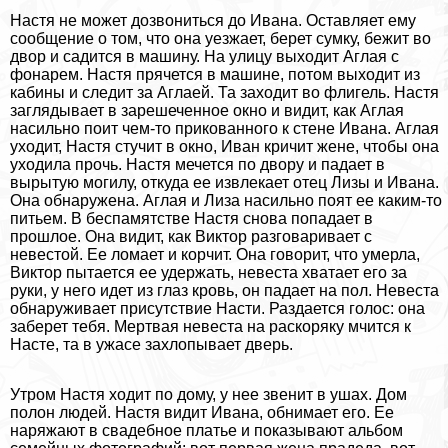
Настя не может дозвониться до Ивана. Оставляет ему
сообщение о том, что она уезжает, берет сумку, бежит во
двор и садится в машину. На улицу выходит Аглая с
фонарем. Настя прячется в машине, потом выходит из
кабины и следит за Аглаей. Та заходит во флигель. Настя
заглядывает в зарешеченное окно и видит, как Аглая
насильно поит чем-то прикованного к стене Ивана. Аглая
уходит, Настя стучит в окно, Иван кричит жене, чтобы она
уходила прочь. Настя мечется по двору и падает в
вырытую могилу, откуда ее извлекает отец Лизы и Ивана.
Она обнаружена. Аглая и Лиза насильно поят ее каким-то
питьем. В беспамятстве Настя снова попадает в
прошлое. Она видит, как Виктор разговаривает с
невестой. Ее ломает и корчит. Она говорит, что умерла,
Виктор пытается ее удержать, невеста хватает его за
руки, у него идет из глаз кровь, он падает на пол. Невеста
обнаруживает присутствие Насти. Раздается голос: она
заберет тебя. Мертвая невеста на раскоряку мчится к
Насте, та в ужасе захлопывает дверь.
Утром Настя ходит по дому, у нее звенит в ушах. Дом
полон людей. Настя видит Ивана, обнимает его. Ее
наряжают в свадебное платье и показывают альбом