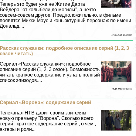
Теперь это будет уже не Житие Дарта
Вейдера "от колыбели до могилы", а нечто
совсем-совсем другое. Предположительно, в фильме
появятся Микки Маус и коньюктурный персонаж по имени
Дональд....
17 06 2026 21:49:10
Рассказ служанки: подробное описание серий (1, 2, 3
сезон читать)
Сериал «Рассказ служанки»: подробное
описание серий (1, 2, 3 сезон). Возможность
читать краткое содержание и узнать полный
список эпизодов....
16 06 2026 12:26:19
Сериал «Ворона»: содержание серий
Телеканал НТВ дарит своим зрителям
новую премьеру "Ворона". Сколько всего
серий , краткое содержание серий , о чем ,
актеры и роли...