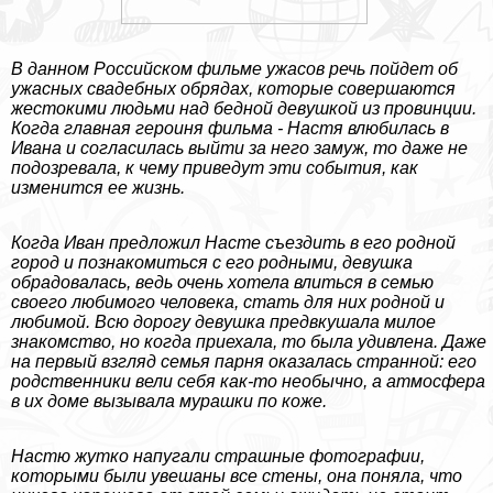
В данном Российском фильме ужасов речь пойдет об
ужасных свадебных обрядах, которые совершаются
жестокими людьми над бедной дeвyшкой из провинции.
Когда главная героиня фильма - Настя влюбилась в
Ивана и согласилась выйти за него замуж, то даже не
подозревала, к чему приведут эти события, как
изменится ее жизнь.
Когда Иван предложил Насте съездить в его родной
город и познакомиться с его родными, дeвyшка
обрадовалась, ведь очень хотела влиться в семью
своего любимого человека, стать для них родной и
любимой. Всю дорогу дeвyшка предвкушала милое
знакомство, но когда приехала, то была удивлена. Даже
на первый взгляд семья парня оказалась странной: его
родственники вели себя как-то необычно, а атмосфера
в их доме вызывала мурашки по коже.
Настю жутко напугали страшные фотографии,
которыми были увешаны все стены, она поняла, что