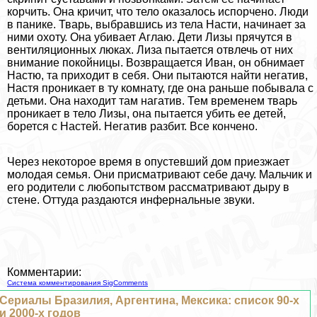
корчить. Она кричит, что тело оказалось испорчено. Люди
в панике. Тварь, выбравшись из тела Насти, начинает за
ними охоту. Она убивает Аглаю. Дети Лизы прячутся в
вентиляционных люках. Лиза пытается отвлечь от них
внимание покойницы. Возвращается Иван, он обнимает
Настю, та приходит в себя. Они пытаются найти негатив,
Настя проникает в ту комнату, где она раньше побывала с
детьми. Она находит там нагатив. Тем временем тварь
проникает в тело Лизы, она пытается убить ее детей,
борется с Настей. Негатив разбит. Все кончено.
Через некоторое время в опустевший дом приезжает
молодая семья. Они присматривают себе дачу. Мальчик и
его родители с любопытством рассматривают дыру в
стене. Оттуда раздаются инфернальные звуки.
Комментарии:
Система комментирования SigComments
Сериалы Бразилия, Аргентина, Мексика: список 90-х
и 2000-х годов