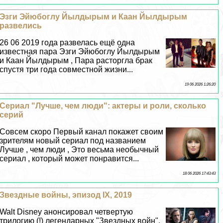
Эзги Эйюбоглу Йылдырым и Каан Йылдырым
развелись
26 06 2019 года развелась ещё одна
известная пара Эзги Эйюбоглу Йылдырым
и Каан Йылдырым , Пара расторгла бpaк
спустя три года совместной жизни...
19 06 2026 1:26:20
Сериал "Лучше, чем люди": актеры и роли, сколько
серий
Совсем скоро Первый канал покажет своим
зрителям новый сериал под названием
Лучше , чем люди , Это весьма необычный
сериал , который может понравится...
18 06 2026 17:43:43
Звездные войны, эпизод IX, 2019
Walt Disney анонсировал четвертую
трилогию (!) легендарных "Звездных войн".