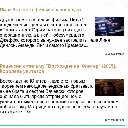
Пила 5 - сюжет фильма развернуто
Другая сюжетная линия фильма Пила 5 –
продолжение третьей и четвертой частей
«Пилы»: агент Страм наконец находит
операционную, а в ней – обезумевшего
Джеффа, которого вынужден застрелить, тела Линн
Денлон, Амaнды Янг и самого Крамера....
30 06 2026 17:51:14
Рецензия к фильму "Восхождение Юпитер" (2015).
Королева унитазов.
Восхождение Юпитер - является новым
творением некогда легендарных братьев, а
ныне брата и сестры Вачевски которое
обещала быть ярким аттpaкционном с
удивительными экшен сценами которые по заверениям
побьют саму Матрицу, но на деле не всегда получается
как хочется.' /> ...
29 06 2026 12:18:26