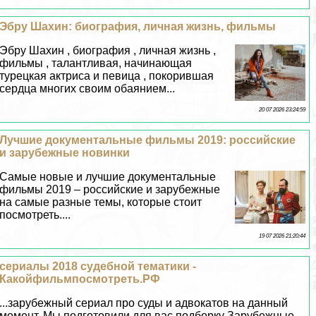
Эбру Шахин: биография, личная жизнь, фильмы
Эбру Шахин , биография , личная жизнь ,
фильмы , талантливая, начинающая
турецкая актриса и певица , покорившая
сердца многих своим обаянием...
20 07 2026 23:24:59
Лучшие документальные фильмы 2019: российские
и зарубежные новинки
Самые новые и лучшие документальные
фильмы 2019 – российские и зарубежные
на самые разные темы, которые стоит
посмотреть....
19 07 2026 21:20:44
сериалы 2018 судебной тематики -
Какойфильмпосмотреть.РФ
...зарубежный сериал про суды и адвокатов на данный
момент. Мы подготовили для вас подборку Зарубежные