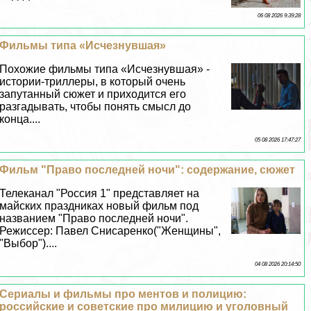
06 08 2026 9:39:28
Фильмы типа «Исчезнувшая»
Похожие фильмы типа «Исчезнувшая» -
истории-триллеры, в который очень
запyтaнный сюжет и приходится его
разгадывать, чтобы понять смысл до
конца....
05 08 2026 17:47:27
Фильм "Право последней ночи": содержание, сюжет
Телеканал "Россия 1" представляет на
майских праздниках новый фильм под
названием "Право последней ночи".
Режиссер: Павел Снисаренко("Женщины",
"Выбор")....
04 08 2026 20:14:50
Сериалы и фильмы про ментов и полицию:
российские и советские про милицию и уголовный