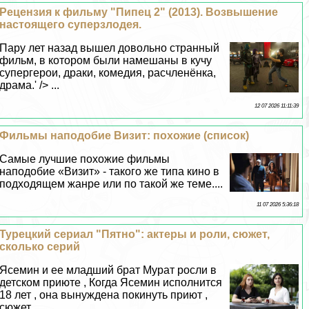
Рецензия к фильму "Пипец 2" (2013). Возвышение
настоящего суперзлодея.
Пару лет назад вышел довольно странный
фильм, в котором были намешаны в кучу
супергерои, дpaки, комедия, расчлeнёнка,
драма.' /> ...
12 07 2026 11:11:39
Фильмы наподобие Визит: похожие (список)
Самые лучшие похожие фильмы
наподобие «Визит» - такого же типа кино в
подходящем жанре или по такой же теме....
11 07 2026 5:36:18
Турецкий сериал "Пятно": актеры и роли, сюжет,
сколько серий
Ясемин и ее младший брат Мурат росли в
детском приюте , Когда Ясемин исполнится
18 лет , она вынуждена покинуть приют ,
сюжет...