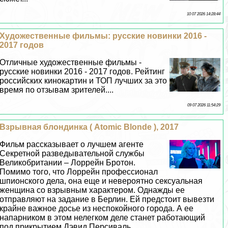
10 07 2026 14:28:44
Художественные фильмы: русские новинки 2016 -
2017 годов
Отличные художественные фильмы -
русские новинки 2016 - 2017 годов. Рейтинг
российских кинокартин и ТОП лучших за это
время по отзывам зрителей....
09 07 2026 11:54:29
Взрывная блондинка ( Atomic Blonde ), 2017
Фильм рассказывает о лучшем агенте
Секретной разведывательной службы
Великобритании – Лоррейн Бротон.
Помимо того, что Лоррейн профессионал
шпионского дела, она еще и невероятно ceкcуальная
женщина со взрывным хаpaктером. Однажды ее
отправляют на задание в Берлин. Ей предстоит вывезти
крайне важное досье из неспокойного города. А ее
напарником в этом нелегком деле станет работающий
под прикрытием Дэвид Персиваль. ...