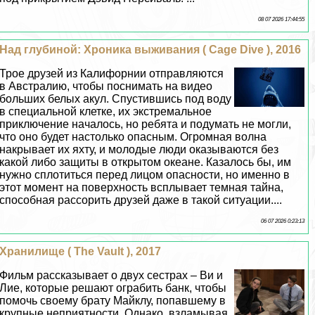
08 07 2026 17:44:55
Над глубиной: Хроника выживания ( Cage Dive ), 2016
Трое друзей из Калифорнии отправляются
в Австралию, чтобы поснимать на видео
больших белых акул. Спустившись под воду
в специальной клетке, их экстремальное
приключение началось, но ребята и подумать не могли,
что оно будет настолько опасным. Огромная волна
накрывает их яхту, и молодые люди оказываются без
какой либо защиты в открытом океане. Казалось бы, им
нужно сплотиться перед лицом опасности, но именно в
этот момент на поверхность всплывает темная тайна,
способная рассорить друзей даже в такой ситуации....
06 07 2026 0:23:13
Хранилище ( The Vault ), 2017
Фильм рассказывает о двух сестрах – Ви и
Лие, которые решают ограбить банк, чтобы
помочь своему брату Майклу, попавшему в
крупные неприятности. Однако, взламывая