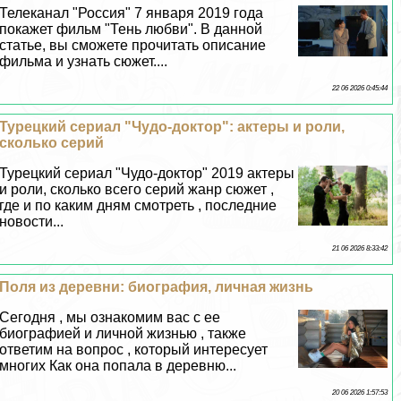
Телеканал "Россия" 7 января 2019 года
покажет фильм "Тень любви". В данной
статье, вы сможете прочитать описание
фильма и узнать сюжет....
22 06 2026 0:45:44
Турецкий сериал "Чудо-доктор": актеры и роли,
сколько серий
Турецкий сериал "Чудо-доктор" 2019 актеры
и роли, сколько всего серий жанр сюжет ,
где и по каким дням смотреть , последние
новости...
21 06 2026 8:33:42
Поля из деревни: биография, личная жизнь
Сегодня , мы ознакомим вас с ее
биографией и личной жизнью , также
ответим на вопрос , который интересует
многих Как она попала в деревню...
20 06 2026 1:57:53