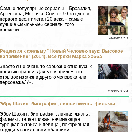
Самые популярные сериалы – Бразилия,
Аргентина, Мексика. Список 90-х годов и
первого десятилетия 20 века – самые
лучшие «мыльные» сериалы того
времени....
08 08 2026 2:17:13
Рецензия к фильму "Новый Человек-паук: Высокое
напряжение" (2014). Все грехи Марка Уэбба
Знаете я не очень то серьезно отношусь к
понятию фильм. Для меня фильм это
отрывок из жизни другого человека или
персонажа.' /> ...
07 08 2026 19:15:54
Эбру Шахин: биография, личная жизнь, фильмы
Эбру Шахин , биография , личная жизнь ,
фильмы , талантливая, начинающая
турецкая актриса и певица , покорившая
сердца многих своим обаянием...