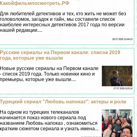
Какойфильмпосмотреть.РФ
Для любителей детективов и тех, кто жить не может без
головоломок, загадок и тайн, мы составили список
наиболее интересных детективов 2017 года по версии
нашей редакции....
28 07 2026 23:44:23
Русские сериалы на Первом канале: список 2019
года, которые уже вышли
Новые русские сериалы на Первом канале
- список 2019 года. Только новинки кино и
премьеры, которые уже вышли....
27 07 2026 8:29:14
Турецкий сериал "Любовь напоказ": актеры и роли
На одном из турецких телеканалов
начинается показ нового сериала под
названием Любовь напоказ , ознакомиться
кратким сюжетом сериала и узнать имена...