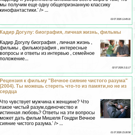
мы получим еще одну общепризнанную классику
кинофантастики.' /> ...
03 07 2026 13:49:31
Кадир Догулу: биография, личная жизнь, фильмы
Кадир Догулу биография , личная жизнь ,
фильмы , фильмография , интересные
вопросы и ответы из интервью , семейное
положение...
02 07 2026 2:11:17
Рецензия к фильму "Вечное сияние чистого разума"
(2004). Ты можешь стереть что-то из памяти,но не из
сердца
Что чувствует мужчина к женщине? Что
такое чистый разум,одиночество и
истинная любовь? Ответы на эти вопросы
может дать фильм Мишеля Гондри Вечное
сияние чистого разума.' /> ...
01 07 2026 15:30:58