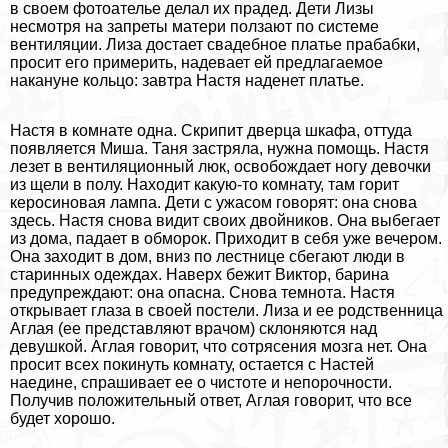
в своем фотоателье делал их прадед. Дети Лизы
несмотря на запреты матери ползают по системе
вентиляции. Лиза достает свадебное платье пpaбабки,
просит его примерить, надевает ей предлагаемое
накануне кольцо: завтра Настя наденет платье.
Настя в комнате одна. Скрипит дверца шкафа, оттуда
появляется Миша. Таня застряла, нужна помощь. Настя
лезет в вентиляционный люк, освобождает ногу дeвoчки
из щели в полу. Находит какую-то комнату, там горит
керосиновая лампа. Дети с ужасом говорят: она снова
здесь. Настя снова видит своих двойников. Она выбегает
из дома, падает в обморок. Приходит в себя уже вечером.
Она заходит в дом, вниз по лестнице сбегают люди в
старинных одеждах. Наверх бежит Виктор, барина
предупреждают: она опасна. Снова темнота. Настя
открывает глаза в своей постели. Лиза и ее родственница
Аглая (ее представляют врачом) склоняются над
дeвyшкой. Аглая говорит, что сотрясения мозга нет. Она
просит всех покинуть комнату, остается с Настей
наедине, спрашивает ее о чистоте и непорочности.
Получив положительный ответ, Аглая говорит, что все
будет хорошо.