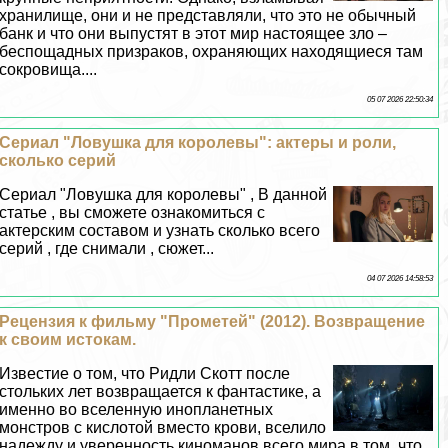
хранилище, они и не представляли, что это не обычный
банк и что они выпустят в этот мир настоящее зло –
беспощадных призpaков, охраняющих находящиеся там
сокровища....
05 07 2026 22:50:34
Сериал "Ловушка для королевы": актеры и роли,
сколько серий
Сериал "Ловушка для королевы" , В данной
статье , вы сможете ознакомиться с
актерским составом и узнать сколько всего
серий , где снимали , сюжет...
04 07 2026 14:58:53
Рецензия к фильму "Прометей" (2012). Возвращение
к своим истокам.
Известие о том, что Ридли Скотт после
стольких лет возвращается к фантастике, а
именно во вселенную инопланетных
монстров с кислотой вместо крови, вселило
надежду и уверенность киноманов всего мира в том, что