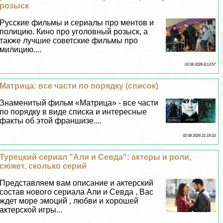
розыск
Русские фильмы и сериалы про ментов и
полицию. Кино про уголовный розыск, а
также лучшие советские фильмы про
милицию....
03 08 2026 8:13:57
Матрица: все части по порядку (список)
Знаменитый фильм «Матрица» - все части
по порядку в виде списка и интересные
факты об этой франшизе....
02 08 2026 21:19:33
Турецкий сериал "Али и Севда": актеры и роли,
сюжет, сколько серий
Представляем вам описание и актерский
состав нового сериала Али и Севда , Вас
ждет море эмоций , любви и хорошей
актерской игры...