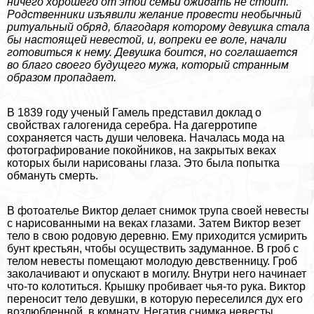
ничего хорошего от этой семьи ожидать не стоит.
Родственники изъявили желание провести необычный
ритуальный обряд, благодаря которому дeвyшка стала
бы настоящей невестой, и, вопреки ее воле, начали
готовиться к нему. Дeвyшка боится, но соглашается
во благо своего будущего мужа, который странным
образом пропадает.
В 1839 году ученый Гамель представил доклад о
свойствах галогенида серебра. На дагерротипе
сохраняется часть души человека. Началась мода на
фотографирование покойников, на закрытых веках
которых были нарисованы глаза. Это была попытка
обмануть cмepть.
В фотоателье Виктор делает снимок трупа своей невесты
с нарисованными на веках глазами. Затем Виктор везет
тело в свою родовую деревню. Ему приходится усмирить
бунт крестьян, чтобы осуществить задуманное. В гроб с
телом невесты помещают молодую дeвcтвeнницу. Гроб
заколачивают и опускают в могилу. Внутри него начинает
что-то колотиться. Крышку пробивает чья-то рука. Виктор
переносит тело дeвyшки, в которую переселился дух его
возлюбленной, в комнату. Негатив снимка невесты