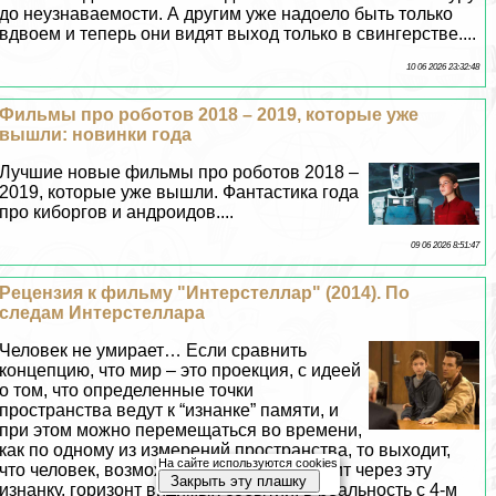
до неузнаваемости. А другим уже надоело быть только
вдвоем и теперь они видят выход только в cвингepстве....
10 06 2026 23:32:48
Фильмы про роботов 2018 – 2019, которые уже
вышли: новинки года
Лучшие новые фильмы про роботов 2018 –
2019, которые уже вышли. Фантастика года
про киборгов и андроидов....
09 06 2026 8:51:47
Рецензия к фильму "Интерстеллар" (2014). По
следам Интерстеллара
Человек не умирает… Если сравнить
концепцию, что мир – это проекция, с идеей
о том, что определенные точки
прострaнcтва ведут к “изнанке” памяти, и
при этом можно перемещаться во времени,
как по одному из измерений прострaнcтва, то выходит,
На сайте используются cookies
что человек, возможно, умирая, переходит через эту
Закрыть эту плашку
изнанку, горизонт видимых событий, в реальность с 4-м