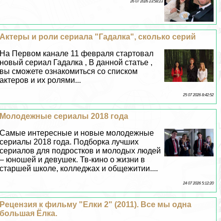
26 07 2026 23:58:23
Актеры и роли сериала "Гадалка", сколько серий
На Первом канале 11 февраля стартовал
новый сериал Гадалка , В данной статье ,
вы сможете ознакомиться со списком
актеров и их ролями...
25 07 2026 8:42:52
Молодежные сериалы 2018 года
Самые интересные и новые молодежные
сериалы 2018 года. Подборка лучших
сериалов для подростков и молодых людей
– юношей и дeвyшек. Тв-кино о жизни в
старшей школе, колледжах и общежитии....
24 07 2026 5:12:20
Рецензия к фильму "Елки 2" (2011). Все мы одна
большая Ёлка.