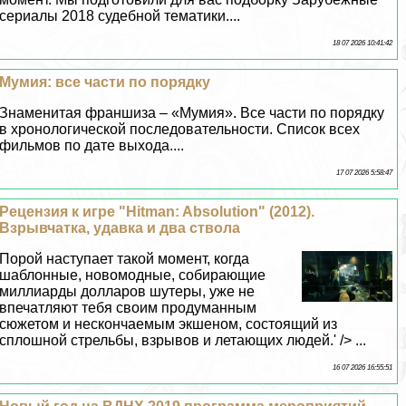
сериалы 2018 судебной тематики....
18 07 2026 10:41:42
Мумия: все части по порядку
Знаменитая франшиза – «Мумия». Все части по порядку
в хронологической последовательности. Список всех
фильмов по дате выхода....
17 07 2026 5:58:47
Рецензия к игре "Hitman: Absolution" (2012).
Взрывчатка, удавка и два ствола
Порой наступает такой момент, когда
шаблонные, новомодные, собирающие
миллиарды долларов шутеры, уже не
впечатляют тебя своим продуманным
сюжетом и нескончаемым экшеном, состоящий из
сплошной стрельбы, взрывов и летающих людей.' /> ...
16 07 2026 16:55:51