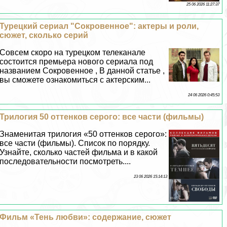
25 06 2026 11:27:37
Турецкий сериал "Сокровенное": актеры и роли,
сюжет, сколько серий
Совсем скоро на турецком телеканале
состоится премьера нового сериала под
названием Сокровенное , В данной статье ,
вы сможете ознакомиться с актерским...
24 06 2026 0:45:53
Трилогия 50 оттенков серого: все части (фильмы)
Знаменитая трилогия «50 оттенков серого»:
все части (фильмы). Список по порядку.
Узнайте, сколько частей фильма и в какой
последовательности посмотреть....
23 06 2026 15:14:13
Фильм «Тень любви»: содержание, сюжет