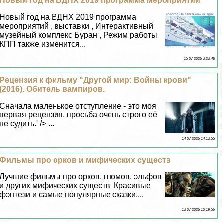
Новый год на ВДНХ 2019 программа мероприятий
Новый год на ВДНХ 2019 программа
мероприятий , выставки , Интеpaктивный
музейный комплекс Буран , Режим работы
КПП также изменится...
15 07 2026 3:23:48
Рецензия к фильму "Другой мир: Войны крови"
(2016). Обитель вампиров.
Сначала маленькое отступление - это моя
первая рецензия, просьба очень строго её
не судить.' /> ...
14 07 2026 14:13:55
Фильмы про орков и мифических существ
Лучшие фильмы про орков, гномов, эльфов
и других мифических существ. Красивые
фэнтези и самые популярные сказки....
13 07 2026 10:19:56