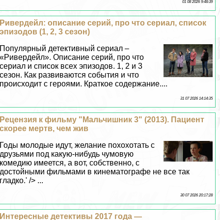
01 08 2026 9:48:39
Ривердейл: описание серий, про что сериал, список
эпизодов (1, 2, 3 сезон)
Популярный детективный сериал –
«Ривердейл». Описание серий, про что
сериал и список всех эпизодов. 1, 2 и 3
сезон. Как развиваются события и что
происходит с героями. Краткое содержание....
31 07 2026 14:14:35
Рецензия к фильму "Мальчишник 3" (2013). Пациент
скорее мертв, чем жив
Годы молодые идут, желание похохотать с
друзьями под какую-нибудь чумовую
комедию имеется, а вот, собственно, с
достойными фильмами в кинематографе не все так
гладко.' /> ...
30 07 2026 20:17:28
Интересные детективы 2017 года —