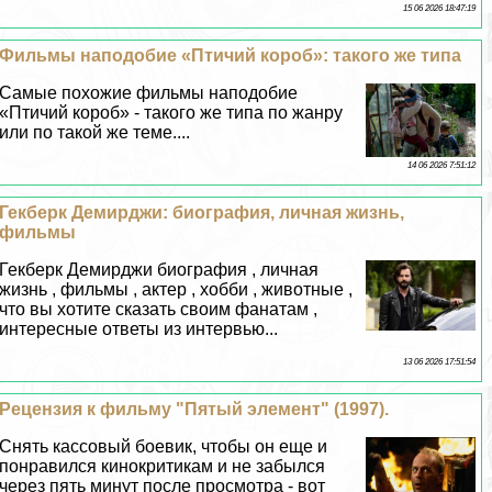
15 06 2026 18:47:19
Фильмы наподобие «Птичий короб»: такого же типа
Самые похожие фильмы наподобие
«Птичий короб» - такого же типа по жанру
или по такой же теме....
14 06 2026 7:51:12
Гекберк Демирджи: биография, личная жизнь,
фильмы
Гекберк Демирджи биография , личная
жизнь , фильмы , актер , хобби , животные ,
что вы хотите сказать своим фанатам ,
интересные ответы из интервью...
13 06 2026 17:51:54
Рецензия к фильму "Пятый элемент" (1997).
Снять кассовый боевик, чтобы он еще и
понравился кинокритикам и не забылся
через пять минут после просмотра - вот