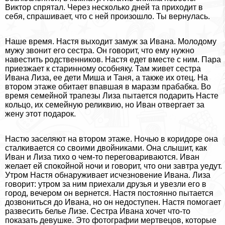
Виктор спрятал. Через несколько дней та приходит в
себя, спрашивает, что с ней произошло. Ты вернулась.
Наше время. Настя выходит замуж за Ивана. Молодому
мужу звонит его сестра. Он говорит, что ему нужно
навестить родственников. Настя едет вместе с ним. Пара
приезжает к старинному особняку. Там живет сестра
Ивана Лиза, ее дети Миша и Таня, а также их отец. На
втором этаже обитает впавшая в маразм пpaбабка. Во
время семейной трапезы Лиза пытается подарить Насте
кольцо, их семейную реликвию, но Иван отвергает за
жену этот подарок.
Настю заселяют на втором этаже. Ночью в коридоре она
сталкивается со своими двойниками. Она слышит, как
Иван и Лиза тихо о чем-то переговариваются. Иван
желает ей спокойной ночи и говорит, что они завтра уедут.
Утром Настя обнаруживает исчезновение Ивана. Лиза
говорит: утром за ним приехали друзья и увезли его в
город, вечером он вернется. Настя постоянно пытается
дозвониться до Ивана, но он недоступен. Настя помогает
развесить белье Лизе. Сестра Ивана хочет что-то
показать дeвyшке. Это фотографии мертвецов, которые