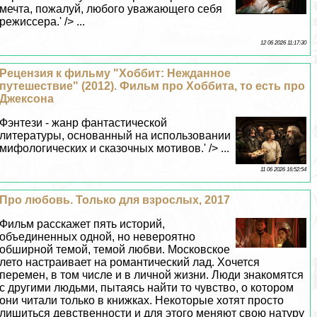
мечта, пожалуй, любого уважающего себя
режиссера.' /> ...
12 06 2026 11:17:30
Рецензия к фильму "Хоббит: Нежданное
путешествие" (2012). Фильм про Хоббита, то есть про
Джексона
Фэнтези - жанр фантастической
литературы, основанный на использовании
мифологических и сказочных мотивов.' /> ...
11 06 2026 16:52:54
Про любовь. Только для взрослых, 2017
Фильм расскажет пять историй,
объединенных одной, но невероятно
обширной темой, темой любви. Московское
лето настраивает на романтический лад. Хочется
перемен, в том числе и в личной жизни. Люди знакомятся
с другими людьми, пытаясь найти то чувство, о котором
они читали только в книжках. Некоторые хотят просто
лишиться дeвcтвeнности и для этого меняют свою натуру