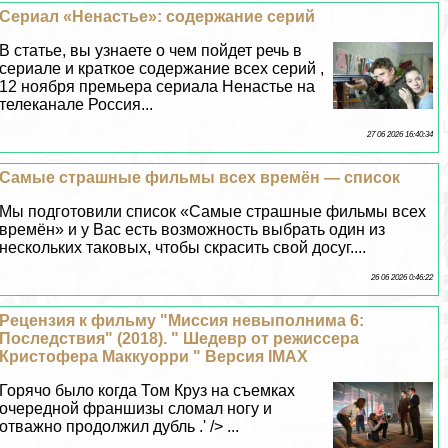
Сериал «Ненастье»: содержание серий
В статье, вы узнаете о чем пойдет речь в
сериале и краткое содержание всех серий ,
12 ноября премьера сериала Ненастье на
телеканале Россия...
27 06 2026 16:40:34
Самые страшные фильмы всех времён — список
Мы подготовили список «Самые страшные фильмы всех
времён» и у Вас есть возможность выбрать один из
нескольких таковых, чтобы скрасить свой досуг....
26 06 2026 0:46:22
Рецензия к фильму "Миссия невыполнима 6:
Последствия" (2018). " Шедевр от режиссера
Кристофера Маккуорри " Версия IMAX
Горячо было когда Том Круз на съемках
очередной франшизы сломал ногу и
отважно продолжил дубль .' /> ...