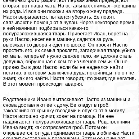
семейных фотографий: вот первая жена прадеда, вот
вторая, вот наша мать. На остальных снимках –женщины
их рода. И все они похожи на вторую жену прадеда.
Настя вырывается, пытается убежать. Ее ловят,
связывают и помещают в чулан. Через некоторое время
к ней начинает подбираться какая-то
полуразложившаяся тварь. Прибегает Иван, берет на
руки Настю, несет ее в машину, садится за руль,
выезжает со двора и едет по шоссе. Он просит Настю
простить его, их семья проклята, загадочная тварь убила
их мать, теперь ей нужно свежее тело, им должна стать
дeвyшка, обрученная с кем-то из члeнов семьи. Он не
привез бы в дом Настю, если бы не надеялся найти
негатив, в котором заключена душа покойницы, но он не
знает, как его найти. Настя говорит, что знает, где негатив.
В этот момент происходит авария.
Родственники Ивана вытаскивают Настю из машины и
снова доставляют ее к дому. Ее кладут в гроб,
заколачивают крышку гвоздями и опускают в могилу.
Настя истошно кричит, зовет на помощь. На нее
надвигается полуразложившаяся тварь. Родственники
Ивана видят, как сотрясается гроб. Потом он
открывается, оттуда поднимается тварь в обличье Насти,
скрипит суставами и позвонками. Затем ее начинает