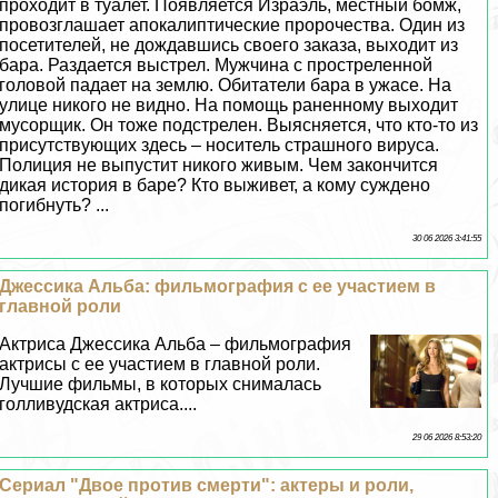
проходит в туалет. Появляется Израэль, местный бoмж,
провозглашает апокалиптические пророчества. Один из
посетителей, не дождавшись своего заказа, выходит из
бара. Раздается выстрел. Мужчина с простреленной
головой падает на землю. Обитатели бара в ужасе. На
улице никого не видно. На помощь раненному выходит
мусорщик. Он тоже подстрелен. Выясняется, что кто-то из
присутствующих здесь – носитель страшного вируса.
Полиция не выпустит никого живым. Чем закончится
дикая история в баре? Кто выживет, а кому суждено
погибнуть? ...
30 06 2026 3:41:55
Джессика Альба: фильмография с ее участием в
главной роли
Актриса Джессика Альба – фильмография
актрисы с ее участием в главной роли.
Лучшие фильмы, в которых снималась
голливудская актриса....
29 06 2026 8:53:20
Сериал "Двое против cмepти": актеры и роли,