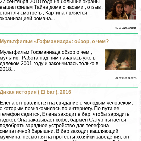
27 сентября 2018 года на большие экраны
вышел фильм Тайна дома с часами , отзыв ,
стоит ли смотреть , Картина является
экранизацией романа...
02 07 2026 14:16:15
Мультфильм «Гофманиада»: обзор, о чем?
Мультфильм Гофманиада обзор о чем ,
мультик , Работа над ним началась уже в
далеком 2001 году и закончилась только в
2018...
01 07 2026 21:57:50
Дикая история ( El bar ), 2016
Елена отправляется на свидание с молодым человеком,
с которым познакомилась по интернету. По пути ее
телефон садится, Елена заходит в бар, чтобы зарядить
гаджет. Она заказывает кофе, бармен Сатур пытается
подобрать зарядное устройство для телефона
симпатичной барышни. В бар заходит кашляющий
мужчина, несмотря на протесты хозяйки заведения, он