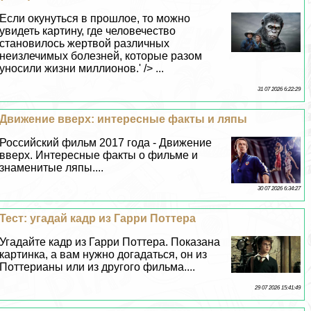
Если окунуться в прошлое, то можно
увидеть картину, где человечество
становилось жертвой различных
неизлечимых болезней, которые разом
уносили жизни миллионов.' /> ...
31 07 2026 6:22:29
Движение вверх: интересные факты и ляпы
Российский фильм 2017 года - Движение
вверх. Интересные факты о фильме и
знаменитые ляпы....
30 07 2026 6:34:27
Тест: угадай кадр из Гарри Поттера
Угадайте кадр из Гарри Поттера. Показана
картинка, а вам нужно догадаться, он из
Поттерианы или из другого фильма....
29 07 2026 15:41:49