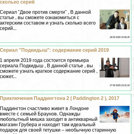
сколько серий
Сериал "Двое против cмepти" , В данной
статье , вы сможете ознакомиться с
актерским составом и узнать сколько всего
серий...
28 06 2026 10:56:35
Сериал "Подкидыш": содержание серий 2019
1 апреля 2019 года состоится премьера
сериала Подкидыш , В данной статье , вы
сможете узнать краткое содержание серий ,
сюжет...
27 06 2026 23:31:18
Приключения Паддингтона 2 ( Paddington 2 ), 2017
Паддингтон счастливо живет в Лондоне
вместе с семьей Браунов. Однажды
любопытный мишка заходит в антикварный
магазин Грубера и находит там идеальный
подарок для своей тетушки – необычную старинную