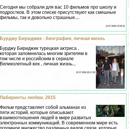
Сегодня мы собрали для вас 10 фильмов про школу и
подростков. В этом списке присутствуют как смешные
фильмы, так и довольно страшные....
23 07 2026 15:54:10
Бурджу Бириджик - биография, личная жизнь
Бурджу Бириджик турецкая актриса ,
которая запомнилась многим зрителям в
том числе и российским в сериале
Великолепный век , личная жизнь...
22 07 2026 20:17:30
Лабиринты любви, 2015
Фильм представляет собой альманах из
пяти историй, которые описывают
взаимоотношения людей в мире развитых
электронных коммуникаций. В современном мире есть
огромное множество различных видов связи, которые