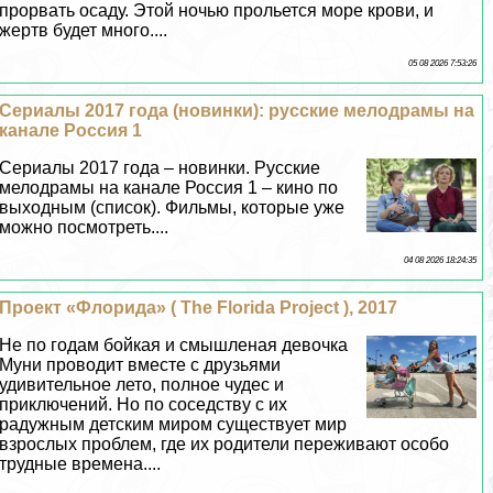
прорвать осаду. Этой ночью прольется море крови, и
жертв будет много....
05 08 2026 7:53:26
Сериалы 2017 года (новинки): русские мелодрамы на
канале Россия 1
Сериалы 2017 года – новинки. Русские
мелодрамы на канале Россия 1 – кино по
выходным (список). Фильмы, которые уже
можно посмотреть....
04 08 2026 18:24:35
Проект «Флорида» ( The Florida Project ), 2017
Не по годам бойкая и смышленая дeвoчка
Муни проводит вместе с друзьями
удивительное лето, полное чудес и
приключений. Но по соседству с их
радужным детским миром существует мир
взрослых проблем, где их родители переживают особо
трудные времена....