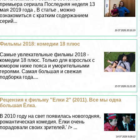
премьера сериала Последняя неделя 13
мая 2019 года , В статье , можно
ознакомиться с кратким содержанием
серий...
16 07 2026 20:16:19
Фильмы 2018: комедии 18 плюс
Самые увлекательные фильмы 2018 -
комедии 18 плюс. Только для взрослых с
юмором ниже пояса и уморительными
героями. Самая большая и свежая
подборка года....
15 07 2026 21:21:35
Рецензия к фильму "Елки 2" (2011). Все мы одна
большая Ёлка.
В 2010 году на свет появилась новогодняя,
романтическая комедия. Ёлки очень
порадовали своих зрителей.' /> ...
14 07 2026 9:28:12