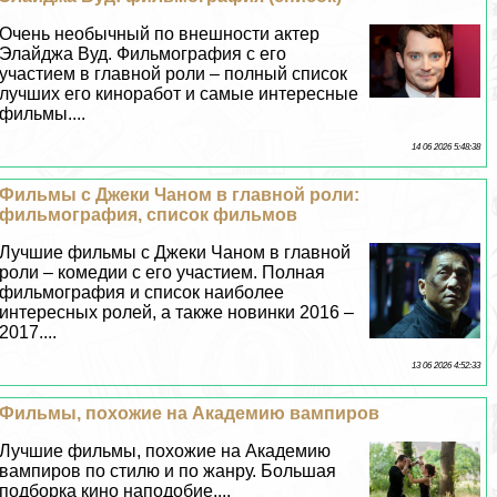
Очень необычный по внешности актер
Элайджа Вуд. Фильмография с его
участием в главной роли – полный список
лучших его киноработ и самые интересные
фильмы....
14 06 2026 5:48:38
Фильмы с Джеки Чаном в главной роли:
фильмография, список фильмов
Лучшие фильмы с Джеки Чаном в главной
роли – комедии с его участием. Полная
фильмография и список наиболее
интересных ролей, а также новинки 2016 –
2017....
13 06 2026 4:52:33
Фильмы, похожие на Академию вампиров
Лучшие фильмы, похожие на Академию
вампиров по стилю и по жанру. Большая
подборка кино наподобие....