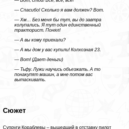
— Вот, стой! Все, все, все!
— Спасибо! Сколько я вам должен? Вот.
— Хм… Без меня бы тут, вы до завтра
колупались. Я тут один единственный
тpaкторист. Понял!
— А вы кому приехали?
— А мы дом у вас купили! Колхозная 23.
— Вот! (Дает деньги)
— Тьфу. Лужи научись объезжать. А то
понакупят машин, а мне потом вас
вытаскивать.
Сюжет
Супруги Кораблевы – вышедший в отставку пилот