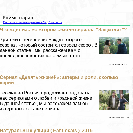
Комментарии:
Система комментирования SigComments
Что ждет нас во втором сезоне сериала "Защитник"?
Зрители с нетерпением ждут второго
сезона , который состоится совсем скоро , В
данной статье , мы расскажем вам о
последних новостях касаемых этого...
07 08 2026 19:51:31
Сериал «Девять жизней»: актеры и роли, сколько
серий
Телеканал Россия продолжает радовать
нас сериалами о любви и красивой жизни ,
В данной статье , мы расскажем вам об
актерском составе сериала...
06 08 2026 10:51:25
Натуральные упыри ( Eat Locals ), 2016