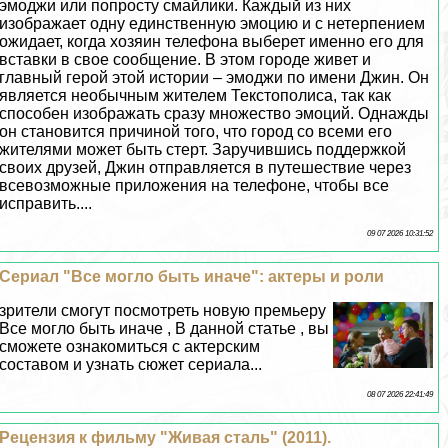
эмоджи или попросту смайлики. Каждый из них
изображает одну единственную эмоцию и с нетерпением
ожидает, когда хозяин телефона выберет именно его для
вставки в свое сообщение. В этом городе живет и
главный герой этой истории – эмоджи по имени Джин. Он
является необычным жителем Текстополиса, так как
способен изображать сразу множество эмоций. Однажды
он становится причиной того, что город со всеми его
жителями может быть стерт. Заручившись поддержкой
своих друзей, Джин отправляется в путешествие через
всевозможные приложения на телефоне, чтобы все
исправить....
09 07 2026 10:31:52
Сериал "Все могло быть иначе": актеры и роли
зрители смогут посмотреть новую премьеру
Все могло быть иначе , В данной статье , вы
сможете ознакомиться с актерским
составом и узнать сюжет сериала...
08 07 2026 22:41:49
Рецензия к фильму "Живая сталь" (2011).