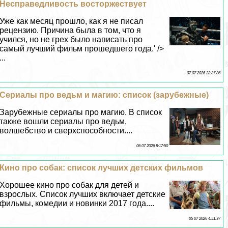
Несправедливость восторжествует
Уже как месяц прошло, как я не писал
рецензию. Причина была в том, что я
учился, но не грех было написать про
самый лучший фильм прошедшего года.' />
...
07 07 2026 23:37:36
Сериалы про ведьм и магию: список (зарубежные)
Зарубежные сериалы про магию. В список
также вошли сериалы про ведьм,
волшебство и сверхспособности....
06 07 2026 8:17:50
Кино про собак: список лучших детских фильмов
Хорошее кино про собак для детей и
взрослых. Список лучших включает детские
фильмы, комедии и новинки 2017 года....
05 07 2026 4:51:37