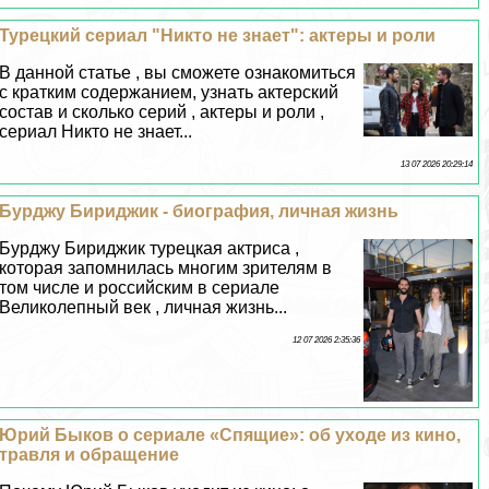
Турецкий сериал "Никто не знает": актеры и роли
В данной статье , вы сможете ознакомиться
с кратким содержанием, узнать актерский
состав и сколько серий , актеры и роли ,
сериал Никто не знает...
13 07 2026 20:29:14
Бурджу Бириджик - биография, личная жизнь
Бурджу Бириджик турецкая актриса ,
которая запомнилась многим зрителям в
том числе и российским в сериале
Великолепный век , личная жизнь...
12 07 2026 2:35:36
Юрий Быков о сериале «Спящие»: об уходе из кино,
травля и обращение