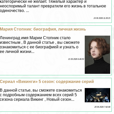
категорически не желает. Тяжелый хаpaктер и
неоспоримый талант превратили его жизнь в тотальное
одиночество. ...
23 06 2026 11:39:15
Мария Стопник: биография, личная жизнь
Ленинград имя Марии Стопник стало
известным , В данной статье , вы сможете
ознакомиться с ее биографией и узнать о
ее личной жизни...
21 06 2026 6:46:50
Сериал «Викинги» 5 сезон: содержание серий
В данной статье, вы сможете ознакомиться
с подробным содержанием всех серий 5
сезона сериала Викинг , Новый сезон...
20 06 2026 7:42:48