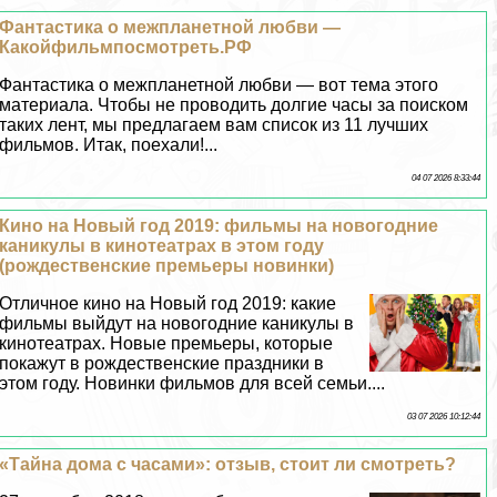
Фантастика о межпланетной любви —
Какойфильмпосмотреть.РФ
Фантастика о межпланетной любви — вот тема этого
материала. Чтобы не проводить долгие часы за поиском
таких лент, мы предлагаем вам список из 11 лучших
фильмов. Итак, поехали!...
04 07 2026 8:33:44
Кино на Новый год 2019: фильмы на новогодние
каникулы в кинотеатрах в этом году
(рождественские премьеры новинки)
Отличное кино на Новый год 2019: какие
фильмы выйдут на новогодние каникулы в
кинотеатрах. Новые премьеры, которые
покажут в рождественские праздники в
этом году. Новинки фильмов для всей семьи....
03 07 2026 10:12:44
«Тайна дома с часами»: отзыв, стоит ли смотреть?