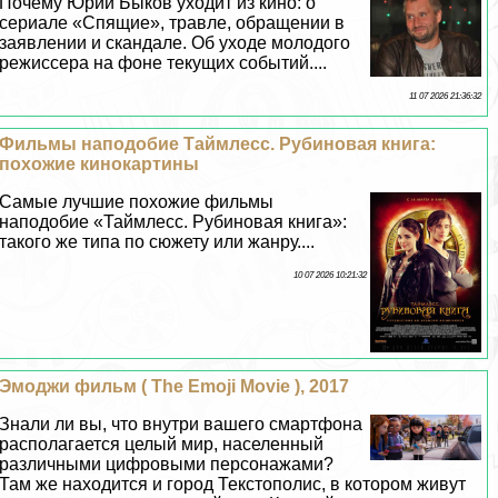
Почему Юрий Быков уходит из кино: о
сериале «Спящие», травле, обращении в
заявлении и скандале. Об уходе молодого
режиссера на фоне текущих событий....
11 07 2026 21:36:32
Фильмы наподобие Таймлесс. Рубиновая книга:
похожие кинокартины
Самые лучшие похожие фильмы
наподобие «Таймлесс. Рубиновая книга»:
такого же типа по сюжету или жанру....
10 07 2026 10:21:32
Эмоджи фильм ( The Emoji Movie ), 2017
Знали ли вы, что внутри вашего смартфона
располагается целый мир, населенный
различными цифровыми персонажами?
Там же находится и город Текстополис, в котором живут