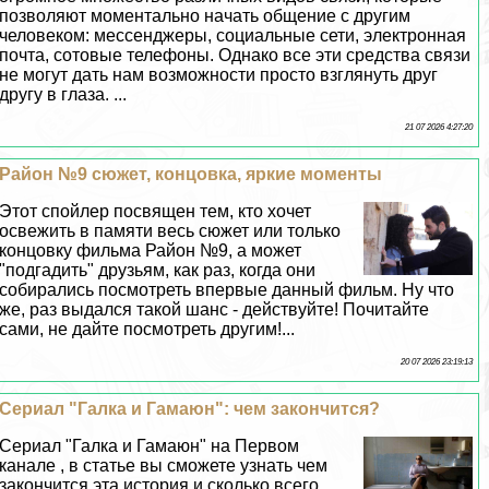
позволяют моментально начать общение с другим
человеком: мессенджеры, социальные сети, электронная
почта, сотовые телефоны. Однако все эти средства связи
не могут дать нам возможности просто взглянуть друг
другу в глаза. ...
21 07 2026 4:27:20
Район №9 сюжет, концовка, яркие моменты
Этот спойлер посвящен тем, кто хочет
освежить в памяти весь сюжет или только
концовку фильма Район №9, а может
"подгадить" друзьям, как раз, когда они
собирались посмотреть впервые данный фильм. Ну что
же, раз выдался такой шанс - действуйте! Почитайте
сами, не дайте посмотреть другим!...
20 07 2026 23:19:13
Сериал "Галка и Гамаюн": чем закончится?
Сериал "Галка и Гамаюн" на Первом
канале , в статье вы сможете узнать чем
закончится эта история и сколько всего