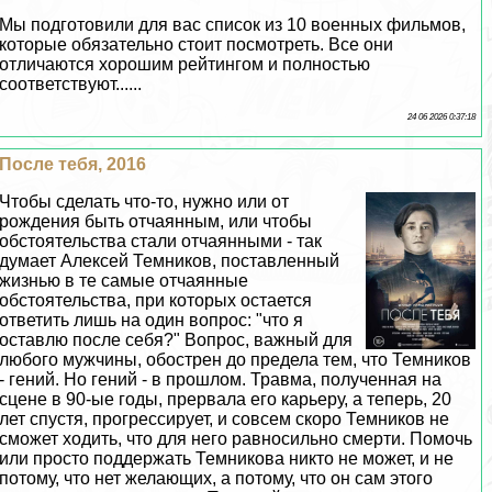
Мы подготовили для вас список из 10 военных фильмов,
которые обязательно стоит посмотреть. Все они
отличаются хорошим рейтингом и полностью
соответствуют......
24 06 2026 0:37:18
После тебя, 2016
Чтобы сделать что-то, нужно или от
рождения быть отчаянным, или чтобы
обстоятельства стали отчаянными - так
думает Алексей Темников, поставленный
жизнью в те самые отчаянные
обстоятельства, при которых остается
ответить лишь на один вопрос: "что я
оставлю после себя?" Вопрос, важный для
любого мужчины, обострен до предела тем, что Темников
- гений. Но гений - в прошлом. Травма, полученная на
сцене в 90-ые годы, прервала его карьеру, а теперь, 20
лет спустя, прогрессирует, и совсем скоро Темников не
сможет ходить, что для него равносильно cмepти. Помочь
или просто поддержать Темникова никто не может, и не
потому, что нет желающих, а потому, что он сам этого