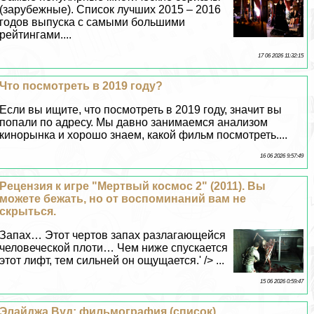
(зарубежные). Список лучших 2015 – 2016
годов выпуска с самыми большими
рейтингами....
17 06 2026 11:32:15
Что посмотреть в 2019 году?
Если вы ищите, что посмотреть в 2019 году, значит вы
попали по адресу. Мы давно занимаемся анализом
кинорынка и хорошо знаем, какой фильм посмотреть....
16 06 2026 9:57:49
Рецензия к игре "Мертвый космос 2" (2011). Вы
можете бежать, но от воспоминаний вам не
скрыться.
Запах… Этот чертов запах разлагающейся
человеческой плоти… Чем ниже спускается
этот лифт, тем сильней он ощущается.' /> ...
15 06 2026 0:59:47
Элайджа Вуд: фильмография (список)