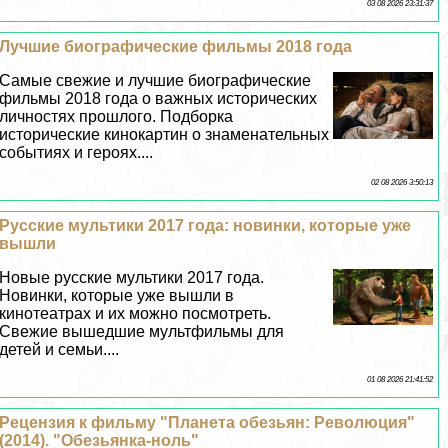
03 08 2026 23:31:37
Лучшие биографические фильмы 2018 года
Самые свежие и лучшие биографические
фильмы 2018 года о важных исторических
личностях прошлого. Подборка
исторические кинокартин о знаменательных
событиях и героях....
02 08 2026 3:50:13
Русские мультики 2017 года: новинки, которые уже
вышли
Новые русские мультики 2017 года.
Новинки, которые уже вышли в
кинотеатрах и их можно посмотреть.
Свежие вышедшие мультфильмы для
детей и семьи....
01 08 2026 21:41:52
Рецензия к фильму "Планета обезьян: Революция"
(2014). "Обезьянка-ноль"