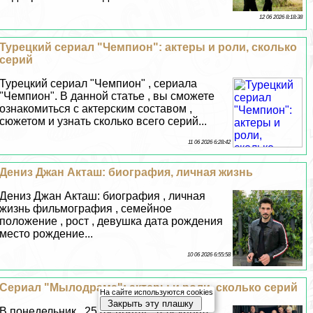
12 06 2026 8:18:38
Турецкий сериал "Чемпион": актеры и роли, сколько
серий
Турецкий сериал "Чемпион" , сериала
"Чемпион". В данной статье , вы сможете
ознакомиться с актерским составом ,
сюжетом и узнать сколько всего серий...
11 06 2026 6:28:42
Дениз Джан Акташ: биография, личная жизнь
Дениз Джан Акташ: биография , личная
жизнь фильмография , семейное
положение , рост , дeвyшка дата рождения
место рождение...
10 06 2026 6:55:58
Сериал "Мылодрама": актеры и роли, сколько серий
На сайте используются cookies
Закрыть эту плашку
В понедельник , 25 февраля , телеканал