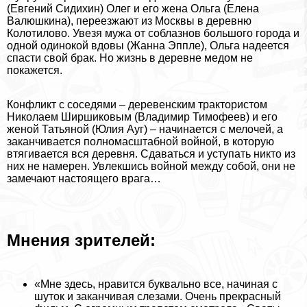
(Евгений Сидихин) Олег и его жена Ольга (Елена
Валюшкина), переезжают из Москвы в деревню
Колотилово. Увезя мужа от coблaзнов большого города и
одной одинокой вдовы (Жанна Эппле), Ольга надеется
спасти свой бpaк. Но жизнь в деревне медом не
покажется.
Конфликт с соседями – деревенским тpaктористом
Николаем Ширшиковым (Владимир Тимофеев) и его
женой Татьяной (Юлия Ауг) – начинается с мелочей, а
заканчивается полномасштабной войной, в которую
втягивается вся деревня. Сдаваться и уступать никто из
них не намерен. Увлекшись войной между собой, они не
замечают настоящего врага…
Мнения зрителей:
«Мне здесь, нравится буквально все, начиная с
шуток и заканчивая слезами. Очень прекрасный