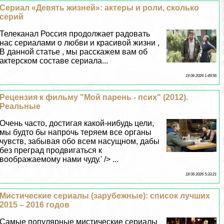
Сериал «Девять жизней»: актеры и роли, сколько
серий
Телеканал Россия продолжает радовать
нас сериалами о любви и красивой жизни ,
В данной статье , мы расскажем вам об
актерском составе сериала...
19 06 2026 1:49:56
Рецензия к фильму "Мой парень - псих" (2012).
Реальные
Очень часто, достигая какой-нибудь цели,
мы будто бы напрочь теряем все органы
чувств, забывая обо всем насущном, дабы
без преград продвигаться к
воображаемому нами чуду.' /> ...
18 06 2026 5:33:21
Мистические сериалы (зарубежные): список лучших
2015 – 2016 годов
Самые популярные мистические сериалы