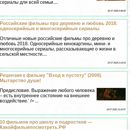
сериалы для всей семьи....
26 07 2026 6:48:42
Российские фильмы про деревню и любовь 2018:
односерийные и многосерийные сериалы
Отличные новые российские фильмы про деревню и
любовь 2018. Односерийные кинокартины, мини- и
многосерийные сериалы, рассказывающие о жизни в
сельской местности....
25 07 2026 2:19:53
Рецензия к фильму "Вход в пустоту" (2009).
Мытарство души!
Предисловие. Выражение любого человека
– есть внутреннее состояние на внешнее
воздействие.' /> ...
24 07 2026 13:19:57
10 фильмов про школу и подростков —
Какойфильмпосмотреть.РФ