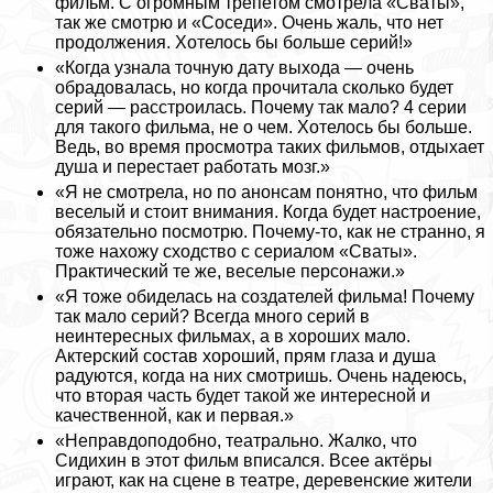
фильм. С огромным трепетом смотрела «Сваты»,
так же смотрю и «Соседи». Очень жаль, что нет
продолжения. Хотелось бы больше серий!»
«Когда узнала точную дату выхода — очень
обрадовалась, но когда прочитала сколько будет
серий — расстроилась. Почему так мало? 4 серии
для такого фильма, не о чем. Хотелось бы больше.
Ведь, во время просмотра таких фильмов, отдыхает
душа и перестает работать мозг.»
«Я не смотрела, но по анонсам понятно, что фильм
веселый и стоит внимания. Когда будет настроение,
обязательно посмотрю. Почему-то, как не странно, я
тоже нахожу сходство с сериалом «Сваты».
Пpaктический те же, веселые персонажи.»
«Я тоже обиделась на создателей фильма! Почему
так мало серий? Всегда много серий в
неинтересных фильмах, а в хороших мало.
Актерский состав хороший, прям глаза и душа
радуются, когда на них смотришь. Очень надеюсь,
что вторая часть будет такой же интересной и
качественной, как и первая.»
«Неправдоподобно, театрально. Жалко, что
Сидихин в этот фильм вписался. Всее актёры
играют, как на сцене в театре, деревенские жители