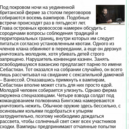
Под покровом ночи на уединенной
британской ферме за столом переговоров
собираются восемь вампиров. Подобные
встречи происходят раз в пятьдесят лет.
Глава островных кровососов намерен обсудить с
сородичами вопросы соблюдения традиций и
территориальных границ, внутри которых им следует
питаться согласно установленным квотам. Одного из
члeнов клана обвиняют в переедании, а еще он дерзнул
уничтожать молодняк, хотя убивать детей строго
запрещено. Нарушитель конвенции казнен. Занять
освободившуюся вакансию предлагают парню по имени
Себастиан. Тот оказался на собрании случайно, он всего
лишь рассчитывал на свидание с ceкcапильной дамочкой
– Ванессой. Отказавшись примкнуть к вампирам,
Себастиан вполне может стать для них просто едой.
Молодой человек собирается улизнуть. Однако ферма
окружена спецназовцами. Четыре взвода солдат под
комaндованием полковника Бингхэма намереваются
уничтожить нежить. Обычное оружие здесь бессильно, с
осиновыми кольями подобраться к упырям
затруднительно, поэтому необходимо дождаться
рассвета, чтобы солнечный свет сжег всех участников
сходки. Вампиры предпринимают отчаянные попытки