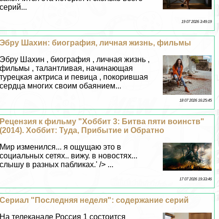
серий...
19 07 2026 3:49:19
Эбру Шахин: биография, личная жизнь, фильмы
Эбру Шахин , биография , личная жизнь ,
фильмы , талантливая, начинающая
турецкая актриса и певица , покорившая
сердца многих своим обаянием...
18 07 2026 16:25:45
Рецензия к фильму "Хоббит 3: Битва пяти воинств"
(2014). Хоббит: Туда, Прибытие и Обратно
Мир изменился... я ощущаю это в
социальных сетях.. вижу. в новостях...
слышу в разных пабликах.' /> ...
17 07 2026 19:33:46
Сериал "Последняя неделя": содержание серий
На телеканале Россия 1 состоится