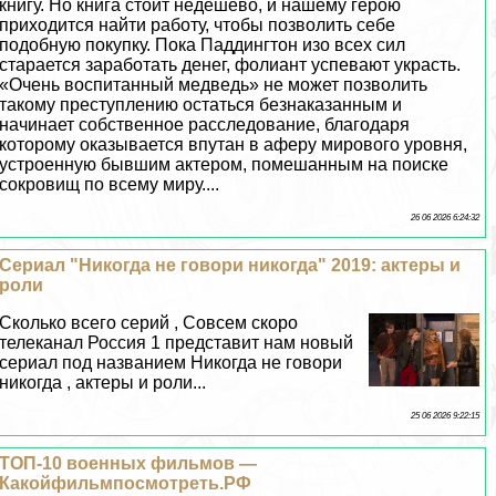
книгу. Но книга стоит недешево, и нашему герою
приходится найти работу, чтобы позволить себе
подобную покупку. Пока Паддингтон изо всех сил
старается заработать денег, фолиант успевают украсть.
«Очень воспитанный медведь» не может позволить
такому преступлению остаться безнаказанным и
начинает собственное расследование, благодаря
которому оказывается впyтaн в аферу мирового уровня,
устроенную бывшим актером, помешанным на поиске
сокровищ по всему миру....
26 06 2026 6:24:32
Сериал "Никогда не говори никогда" 2019: актеры и
роли
Сколько всего серий , Совсем скоро
телеканал Россия 1 представит нам новый
сериал под названием Никогда не говори
никогда , актеры и роли...
25 06 2026 9:22:15
ТОП-10 военных фильмов —
Какойфильмпосмотреть.РФ