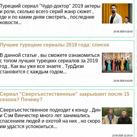
Турецкий сериал "Чудо-доктор" 2019 актеры
и роли, сколько всего серий жанр сюжет ,
где и по каким дням смотреть , последние
новости...
25 06 2026 6:32:43
Лучшие турецкие сериалы 2019 года: список
В данной статье , вы сможете ознакомиться
с топом лучших турецких сериалов за 2019
год , Как вы уже все знаете , ТурДизи
становится с каждым годом...
24 06 2026 8:43:59
Сериал "Сверхъестественные" закрывают после 15
сезона? Почему?
Сверхъестественное подходит к концу , Дин
и Сэм Винчестер много лет занимались
спасением людей и охотой на них , но скоро
им удастся успокоиться...
23 06 2026 12:20:14