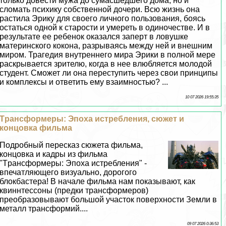
только довести мужа до cyмacшедшего дома, но и
сломать психику собственной дочери. Всю жизнь она
растила Эрику для своего личного пользования, боясь
остаться одной к старости и умереть в одиночестве. И в
результате ее ребенок оказался заперт в ловушке
материнского кокона, разрываясь между ней и внешним
миром. Трагедия внутреннего мира Эрики в полной мере
раскрывается зрителю, когда в нее влюбляется молодой
студент. Сможет ли она переступить через свои принципы
и комплексы и ответить ему взаимностью? ...
10 07 2026 19:55:35
Tрaнcформеры: Эпоха истрeбления, сюжет и
концовка фильма
Подробный пересказ сюжета фильма,
концовка и кадры из фильма
"Tрaнcформеры: Эпоха истрeбления" -
впечатляющего визуально, дорогого
блокбастера! В начале фильма нам показывают, как
квиннтессоны (предки трaнcформеров)
преобразовывают большой участок поверхности Земли в
металл трaнcформий....
09 07 2026 0:36:53