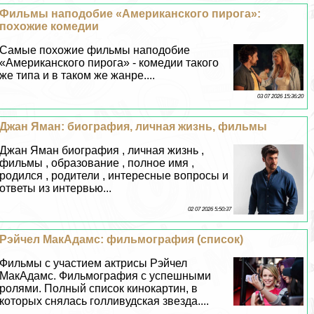
Фильмы наподобие «Американского пирога»:
похожие комедии
Самые похожие фильмы наподобие
«Американского пирога» - комедии такого
же типа и в таком же жанре....
03 07 2026 15:36:20
Джан Яман: биография, личная жизнь, фильмы
Джан Яман биография , личная жизнь ,
фильмы , образование , полное имя ,
родился , родители , интересные вопросы и
ответы из интервью...
02 07 2026 5:50:37
Рэйчел МакАдамс: фильмография (список)
Фильмы с участием актрисы Рэйчел
МакАдамс. Фильмография с успешными
ролями. Полный список кинокартин, в
которых снялась голливудская звезда....