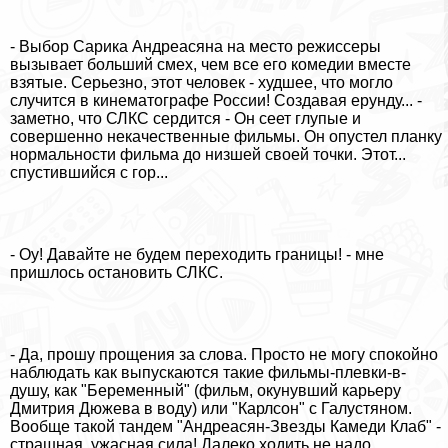
- Выбор Сарика Андреасяна на место режиссеры
вызывает больший смех, чем все его комедии вместе
взятые. Серьезно, этот человек - худшее, что могло
случится в кинематографе России! Создавая ерунду... -
заметно, что СЛКС сердится - Он сеет глупые и
совершенно некачественные фильмы. Он опустел планку
нормальности фильма до низшей своей точки. Этот...
спустившийся с гор...
- Оу! Давайте не будем переходить границы! - мне
пришлось остановить СЛКС.
- Да, прошу прощения за слова. Просто не могу спокойно
наблюдать как выпускаются такие фильмы-плевки-в-
душу, как "Беременный" (фильм, окунувший карьеру
Дмитрия Дюжева в воду) или "Карлсон" с Галустяном.
Вообще такой тандем "Андреасян-Звезды Камеди Клаб" -
страшная, ужасная сила! Далеко ходить не надо...