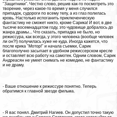
"Защитники". Честно слово, решив как-то посмотреть это
творение, через какое-то время у меня случился
припадок, судороги по всему телу, а из глаз полилась
кровь. Настолько испоганить приключенческую
фантастику не сможет никто, кроме Сарика! И вот, в две
тысяче восемнадцатом году, это чудовище добралось до
жанра драмы... Что сказать, припадка не было, но
режиссура, как всегда, у этого человека (вообще человек
ли он?!) получилась хуже не куда. Иногда кажется, что
после крика "Мотор!" и начала съемки, Сарик
благополучно засыпает в удобном режиссерском кресле
и оставляет всю работу на самотек. Одним словом, Сарик
Андреасян не умеет снимать не комедию, не фантастику
и не драму.
- Ваше отношение к режиссуре понятно. Теперь
обратимся к главной звезде фильма.
- Я вас понял. Дмитрий Нагиев. Он допустил точно такую