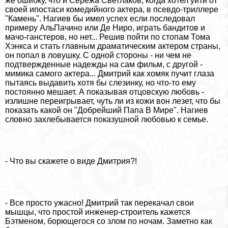
же ошибку, что и Сережа Светлаков, когда хотел уйти от
своей ипостаси комедийного актера, в псевдо-триллере
"Камень". Нагиев бы имел успех если последовал
примеру АльПачино или Де Ниро, играть бандитов и
мачо-ганстеров, но нет... Решив пойти по стопам Тома
Хэнкса и стать главным драматическим актером страны,
он попал в ловушку. С одной стороны - ни чем не
подтвержденные надежды на сам фильм, с другой -
мимика самого актера... Дмитрий как хомяк пучит глаза
пытаясь выдавить хотя бы слезинку, но что-то ему
постоянно мешает. А показывая отцовскую любовь -
излишне переигрывает, чуть ли из кожи вон лезет, что бы
показать какой он "Добрейший Папа В Мире". Нагиев
словно захлебывается показушной любовью к семье.
- Что вы скажете о виде Дмитрия?!
- Все просто ужасно! Дмитрий так перекачал свои
мышцы, что простой инженер-строитель кажется
Бэтменом, борющегося со злом по ночам. Заметно как