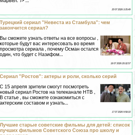
Марвел.' /> ...
20 07 2026 3:35:49
Турецкий сериал "Невеста из Стамбула": чем
закончится сериал?
Вы сможете узнать ответы на все вопросы ,
которые будут вас интересовать во время
просмотра сериала , почему Осман остался
один, что будет с Назифом...
18 07 2026 20:32:57
Сериал "Ростов": актеры и роли, сколько серий
C 15 апреля зрители смогут посмотреть
новый сериал Ростов на телеканале НТВ ,
В статье , вы сможете ознакомиться с
актерским составом и узнать...
17 07 2026 9:58:10
Лучшие старые советские фильмы для детей: список
лучших фильмов Советского Союза про школу и