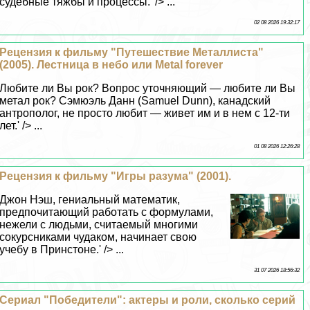
судебные тяжбы и процессы.' /> ...
02 08 2026 19:32:17
Рецензия к фильму "Путешествие Металлиста"
(2005). Лестница в небо или Metal forever
Любите ли Вы рок? Вопрос уточняющий — любите ли Вы
метал рок? Сэмюэль Данн (Samuel Dunn), канадский
антрополог, не просто любит — живет им и в нем с 12-ти
лет.' /> ...
01 08 2026 12:26:28
Рецензия к фильму "Игры разума" (2001).
Джон Нэш, гениальный математик,
предпочитающий работать с формулами,
нежели с людьми, считаемый многими
сокурсниками чудаком, начинает свою
учебу в Принстоне.' /> ...
31 07 2026 18:56:32
Сериал "Победители": актеры и роли, сколько серий