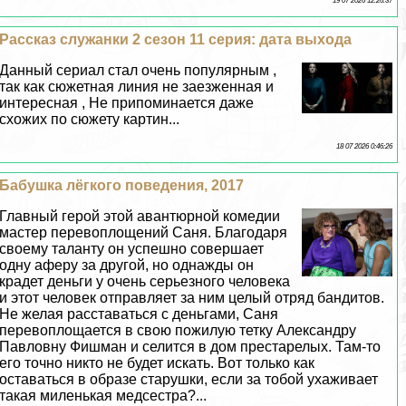
19 07 2026 12:26:37
Рассказ служанки 2 сезон 11 серия: дата выхода
Данный сериал стал очень популярным ,
так как сюжетная линия не заезженная и
интересная , Не припоминается даже
схожих по сюжету картин...
18 07 2026 0:46:26
Бабушка лёгкого поведения, 2017
Главный герой этой авантюрной комедии
мастер перевоплощений Саня. Благодаря
своему таланту он успешно совершает
одну аферу за другой, но однажды он
крадет деньги у очень серьезного человека
и этот человек отправляет за ним целый отряд бандитов.
Не желая расставаться с деньгами, Саня
перевоплощается в свою пожилую тетку Александру
Павловну Фишман и селится в дом престарелых. Там-то
его точно никто не будет искать. Вот только как
оставаться в образе старушки, если за тобой ухаживает
такая миленькая медсестра?...