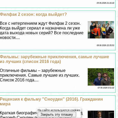
09 06 2026 21:16:18
Филфак 2 сезон: когда выйдет?
Все с нетерпением ждут Филфак 2 сезон.
Когда выйдет сериал и назначена ли уже
дата выхода новых серий? Все последние
новости....
08 06 2026 22:35:53
Фильмы: зарубежные приключения, самые лучшие
из лучших (список 2016 года)
Отличные фильмы – зарубежные
приключения. Самые лучшие из лучших.
Список 2016 года....
07 06 2026 6:51:32
Рецензия к фильму "Сноуден" (2016). Гражданин
мира
На сайте используются cookies
Краткая биографическая справка: Эдвард
Закрыть эту плашку
Джозеф Сноуден родился в средней