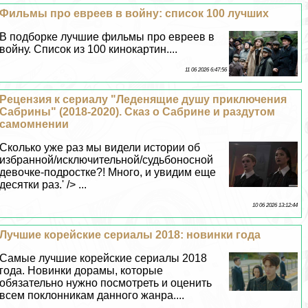
Фильмы про евреев в войну: список 100 лучших
В подборке лучшие фильмы про евреев в
войну. Список из 100 кинокартин....
11 06 2026 6:47:56
Рецензия к сериалу "Леденящие душу приключения
Сабрины" (2018-2020). Сказ о Сабрине и раздутом
самомнении
Сколько уже раз мы видели истории об
избранной/исключительной/судьбоносной
дeвoчке-подростке?! Много, и увидим еще
десятки раз.' /> ...
10 06 2026 13:12:44
Лучшие корейские сериалы 2018: новинки года
Самые лучшие корейские сериалы 2018
года. Новинки дорамы, которые
обязательно нужно посмотреть и оценить
всем поклонникам данного жанра....