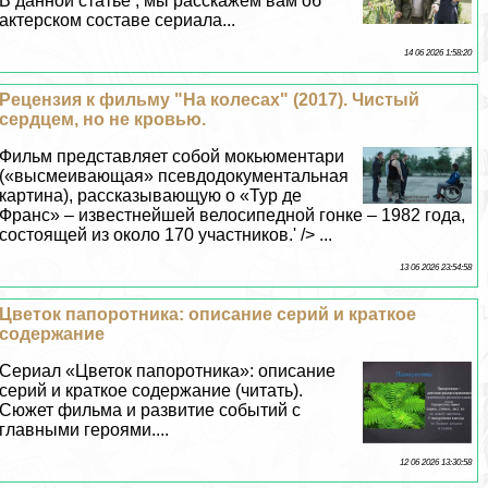
В данной статье , мы расскажем вам об
актерском составе сериала...
14 06 2026 1:58:20
Рецензия к фильму "На колесах" (2017). Чистый
сердцем, но не кровью.
Фильм представляет собой мокьюментари
(«высмеивающая» псевдодокументальная
картина), рассказывающую о «Тур де
Франс» – известнейшей велосипедной гонке – 1982 года,
состоящей из около 170 участников.' /> ...
13 06 2026 23:54:58
Цветок папоротника: описание серий и краткое
содержание
Сериал «Цветок папоротника»: описание
серий и краткое содержание (читать).
Сюжет фильма и развитие событий с
главными героями....
12 06 2026 13:30:58