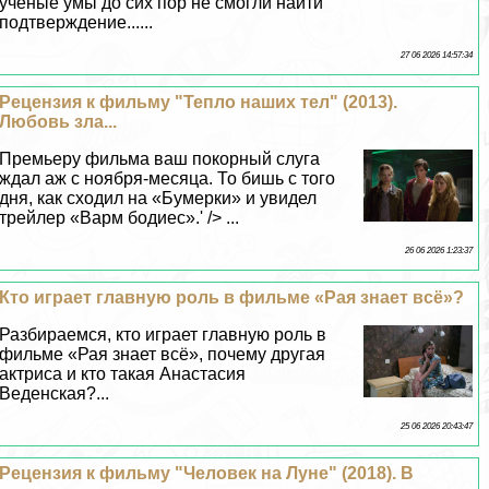
ученые умы до сих пор не смогли найти
подтверждение......
27 06 2026 14:57:34
Рецензия к фильму "Тепло наших тел" (2013).
Любовь зла...
Премьеру фильма ваш покорный слуга
ждал аж с ноября-месяца. То бишь с того
дня, как сходил на «Бумерки» и увидел
трейлер «Варм бодиес».' /> ...
26 06 2026 1:23:37
Кто играет главную роль в фильме «Рая знает всё»?
Разбираемся, кто играет главную роль в
фильме «Рая знает всё», почему другая
актриса и кто такая Анастасия
Веденская?...
25 06 2026 20:43:47
Рецензия к фильму "Человек на Луне" (2018). В