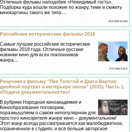
Отличные фильмы наподобие «Невидимый гость».
Подборка куда вошли похожие по жанру, теме и сюжету
кинокартины такого же типа....
28 07 2026 11:33:56
Российские исторические фильмы 2018
Самые лучшие российские исторические
фильмы 2018 года. Отличные русские
новинки кино для всех поклонников
жанра....
27 07 2026 9:39:31
Рецензия к фильму "Лев Толстой и Дзига Вертов:
двойной портрет в интерьере эпохи" (2015). Часть 1.
«Подача документальности»!
В рубрике Народная киноакадемия и
Кинообразование поговорим,
поразмышляем о самом непопулярном для
простого кинозрителя жанре кино – документальном!
Этот жанр всегда рассматривается как малобюджетное,
ограниченное в студиях, и всё больше авторское