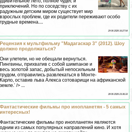
удивительное лето, полное чудес и
приключений. Но по соседству с их
радужным детским миром существует мир
взрослых проблем, где их родители переживают особо
трудные времена....
29 06 2026 16:27:54
Рецензия к мультфильму "Мадагаскар 3" (2012). Шоу
должно продолжаться?
Они улетели, но не обещали вернуться.
Пингвины, прихватив с собой шимпанзе и
весь золотой запас, добытый непосильным
трудом, отправились развлекаться в Монте-
Карло, оставив льва Алекса сотоварищи на африканской
земле.' /> ...
28 06 2026 23:36:33
Фантастические фильмы про инопланетян - 5 самых
интересных!
Фантастические фильмы про инопланетян являются
одним из самых популярных направлений кино. И хотя