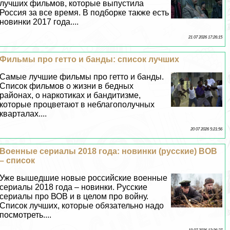
лучших фильмов, которые выпустила
Россия за все время. В подборке также есть
новинки 2017 года....
21 07 2026 17:26:15
Фильмы про гетто и банды: список лучших
Самые лучшие фильмы про гетто и банды.
Список фильмов о жизни в бедных
районах, о наркотиках и бандитизме,
которые процветают в нeблагополучных
кварталах....
20 07 2026 5:21:56
Военные сериалы 2018 года: новинки (русские) ВОВ
– список
Уже вышедшие новые российские военные
сериалы 2018 года – новинки. Русские
сериалы про ВОВ и в целом про войну.
Список лучших, которые обязательно надо
посмотреть....