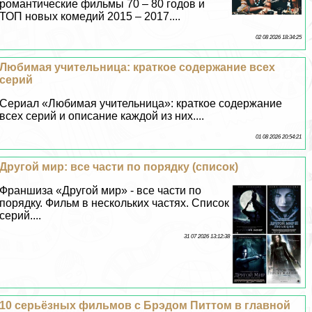
романтические фильмы 70 – 80 годов и
ТОП новых комедий 2015 – 2017....
02 08 2026 18:34:25
Любимая учительница: краткое содержание всех
серий
Сериал «Любимая учительница»: краткое содержание
всех серий и описание каждой из них....
01 08 2026 20:54:21
Другой мир: все части по порядку (список)
Франшиза «Другой мир» - все части по
порядку. Фильм в нескольких частях. Список
серий....
31 07 2026 13:12:38
10 серьёзных фильмов с Брэдом Питтом в главной