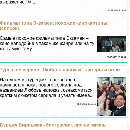
выражение.' /> ...
26 07 2026 8:19:20
Фильмы типа Экзамен: похожие кинокартины
(список)
Самые похожие фильмы типа Экзамен –
кино наподобие в таком же жанре или на ту
же самую тему....
25 07 2026 10:53:56
Турецкий сериал "Любовь напоказ": актеры и роли
На одном из турецких телеканалов
начинается показ нового сериала под
названием Любовь напоказ , ознакомиться
кратким сюжетом сериала и узнать имена...
24 07 2026 18:52:10
Бурджу Бириджик - биография, личная жизнь