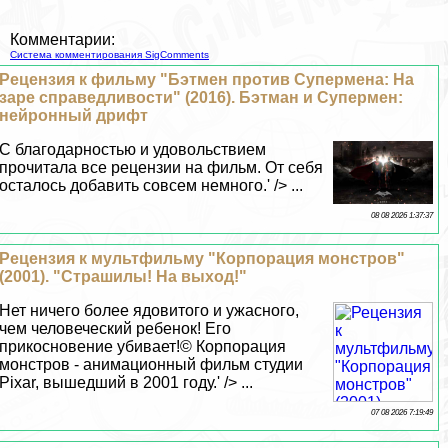
Комментарии:
Система комментирования SigComments
Рецензия к фильму "Бэтмен против Супермена: На
заре справедливости" (2016). Бэтман и Супермен:
нейронный дрифт
С благодарностью и удовольствием
прочитала все рецензии на фильм. От себя
осталось добавить совсем немного.' /> ...
08 08 2026 1:37:37
Рецензия к мультфильму "Корпорация монстров"
(2001). "Страшилы! На выход!"
Нет ничего более ядовитого и ужасного,
чем человеческий ребенок! Его
прикосновение убивает!© Корпорация
монстров - анимационный фильм студии
Pixar, вышедший в 2001 году.' /> ...
07 08 2026 7:19:49