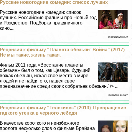
Русские новогодние комедии: список лучших
Русские новогодние комедии: список
лучших. Российские фильмы про Новый год
и Рождество. Подборка праздничного
кино....
06 08 2026 20:50:34
Рецензия к фильму "Планета обезьян: Война" (2017).
Не мы такие, жизнь такая.
Фильм 2011 года «Восстание планеты
обезьян» был о том, как Цезарь, будущий
вожак обезьян, искал свое место в мире
людей и не найдя его, нашел свое
предназначение среди своих собратьев обезьян.' /> ...
05 08 2026 11:46:27
Рецензия к фильму "Телекинез" (2013). Превращение
гадкого утенка в черного лебедя
В качестве короткого и неизбежного
пролога несколько слов о фильме Брайана