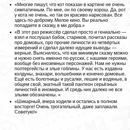
«Многие пишут, что кот показан в картине не очень
симпатичным. По мне, он по своему хорош. Да, рот
у кота не очень, но так он красиво нарисован. Все
здесь по-доброму. Милое кино. Вы реально
попадаете в сказку, в ми добра.»
«В этот раз режиссёр сделал просто и гениально —
взял и послушал бабок, стариков, почитал рассказы
про домовых, про прочие личности из четвёртых
измерений и сделал далеко идущие выводы —
верные. Выяснилось, что как минимум сказку можно
и нужно снять именно по-русски, с нашими героями,
вообще без иноземных персонажей. Нам не нужны
полтергeйсты и злые гоблины. У нас есть издавна
колдуны, знахари, волшебники и конечно домовые.
Ещё есть болотницы и русалки, лешие и водяные, в
общем свой, знатный такой пантеон серьёзных
личностей в иномирье. И средь них далеко не все
злыми обозначены. «
«Шикарный, вчера ходили и остались в полном
восторге! Очень трогательный, даже заплакали.
Советую!»