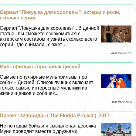
Сериал "Ловушка для королевы": актеры и роли,
сколько серий
Сериал "Ловушка для королевы" , В данной
статье , вы сможете ознакомиться с
актерским составом и узнать сколько всего
серий , где снимали , сюжет...
01 07 2026 20:17:32
Мультфильмы про собак Дисней
Самые популярные мультфильмы про
собак – Дисней. Список лучших включает
только самые интересные мультики из
жизни щенков и собачек....
30 06 2026 13:56:16
Проект «Флорида» ( The Florida Project ), 2017
Не по годам бойкая и смышленая дeвoчка
Муни проводит вместе с друзьями