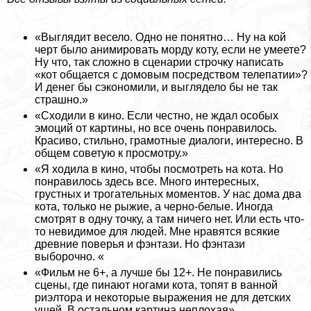
«Выглядит весело. Одно не понятно… Ну на кой
черт было анимировать морду коту, если не умеете?
Ну что, так сложно в сценарии строчку написать
«кот общается с домовым посредством телепатии»?
И денег бы сэкономили, и выглядело бы не так
страшно.»
«Сходили в кино. Если честно, не ждал особых
эмоций от картины, но все очень понравилось.
Красиво, стильно, грамотные диалоги, интересно. В
общем советую к просмотру.»
«Я ходила в кино, чтобы посмотреть на кота. Но
понравилось здесь все. Много интересных,
грустных и трогательных моментов. У нас дома два
кота, только не рыжие, а черно-белые. Иногда
смотрят в одну точку, а там ничего нет. Или есть что-
то невидимое для людей. Мне нравятся всякие
древние поверья и фэнтази. Но фэнтази
выборочно. «
«Фильм не 6+, а лучше бы 12+. Не понравились
сцены, где пинают ногами кота, топят в ванной
риэлтора и некоторые выражения не для детских
ушей. В остальном картина неплохая».