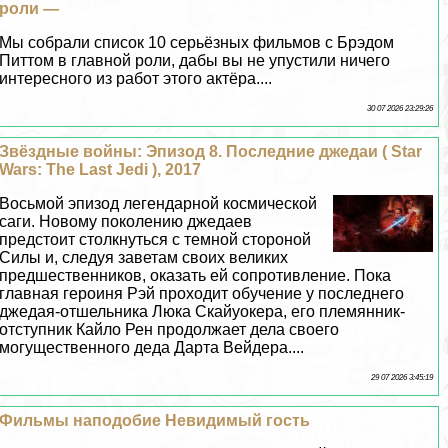
роли —
Мы собрали список 10 серьёзных фильмов с Брэдом
Питтом в главной роли, дабы вы не упустили ничего
интересного из работ этого актёра....
30 07 2026 23:29:26
Звёздные войны: Эпизод 8. Последние джедаи ( Star
Wars: The Last Jedi ), 2017
Восьмой эпизод легендарной космической
саги. Новому поколению джедаев
предстоит столкнуться с темной стороной
Силы и, следуя заветам своих великих
предшественников, оказать ей сопротивление. Пока
главная героиня Рэй проходит обучение у последнего
джедая-отшельника Люка Скайуокера, его племянник-
отступник Кайло Рен продолжает дела своего
могущественного деда Дарта Вейдера....
29 07 2026 3:45:19
Фильмы наподобие Невидимый гость