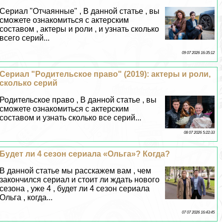
Сериал "Отчаянные" , В данной статье , вы
сможете ознакомиться с актерским
составом , актеры и роли , и узнать сколько
всего серий...
09 07 2026 16:35:12
Сериал "Родительское право" (2019): актеры и роли,
сколько серий
Родительское право , В данной статье , вы
сможете ознакомиться с актерским
составом и узнать сколько все серий...
08 07 2026 5:22:33
Будет ли 4 сезон сериала «Ольга»? Когда?
В данной статье мы расскажем вам , чем
закончился сериал и стоит ли ждать нового
сезона , уже 4 , будет ли 4 сезон сериала
Ольга , когда...
07 07 2026 16:43:45