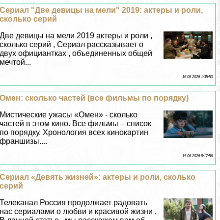
Сериал "Две дeвицы на мели" 2019: актеры и роли,
сколько серий
Две дeвицы на мели 2019 актеры и роли ,
сколько серий , Сериал рассказывает о
двух официантках , объединенных общей
мечтой...
16 06 2026 1:35:50
Омен: сколько частей (все фильмы по порядку)
Мистические ужасы «Омен» - сколько
частей в этом кино. Все фильмы – список
по порядку. Хронология всех кинокартин
франшизы....
15 06 2026 8:17:56
Сериал «Девять жизней»: актеры и роли, сколько
серий
Телеканал Россия продолжает радовать
нас сериалами о любви и красивой жизни ,