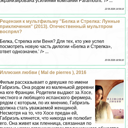
экранизирована усилиями компании Paramount.' /> ...
22 06 2026 14:54:14
Рецензия к мультфильму "Белка и Стрелка: Лунные
приключения" (2013). Отечественный мультпром
воспрял?
Белка, Стрелка или Веня? Для тех, кто уже успел
посмотреть новую часть дилогии «Белка и Стрелка»,
ответ однозначен.' /> ...
20 06 2026 18:56:10
Иллюзия любви ( Mal de pierres ), 2016
Фильм рассказывает о дeвyшке по имени
Габриэль. Она родом из маленькой деревни
на юге Франции. Родители выдают за Хосе,
честного и любящего испанского фермера,
рядом с которым, по их мнению, Габриэль
должна стать уважаемой женщиной.
Несмотря на то, что Хосе предан ей,
Габриэль клянется, что никогда не полюбит
его. Она живет как пленница, связанная по