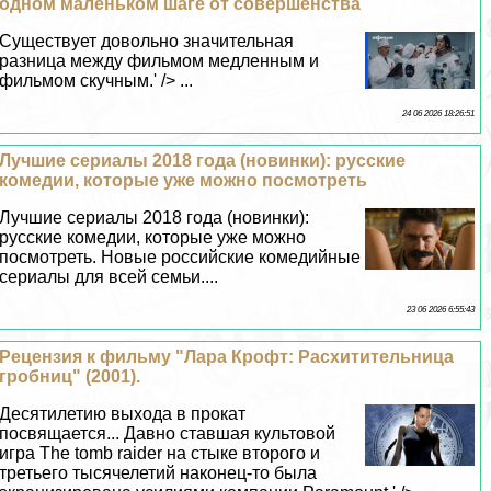
одном маленьком шаге от совершенства
Существует довольно значительная
разница между фильмом медленным и
фильмом скучным.' /> ...
24 06 2026 18:26:51
Лучшие сериалы 2018 года (новинки): русские
комедии, которые уже можно посмотреть
Лучшие сериалы 2018 года (новинки):
русские комедии, которые уже можно
посмотреть. Новые российские комедийные
сериалы для всей семьи....
23 06 2026 6:55:43
Рецензия к фильму "Лара Крофт: Расхитительница
гробниц" (2001).
Десятилетию выхода в прокат
посвящается... Давно ставшая культовой
игра The tomb raider на стыке второго и
третьего тысячелетий наконец-то была