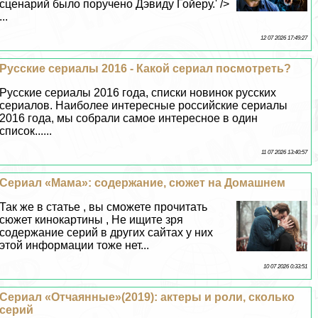
сценарий было поручено Дэвиду Гойеру.' />
...
12 07 2026 17:49:27
Русские сериалы 2016 - Какой сериал посмотреть?
Русские сериалы 2016 года, списки новинок русских
сериалов. Наиболее интересные российские сериалы
2016 года, мы собрали самое интересное в один
список......
11 07 2026 13:40:57
Сериал «Мама»: содержание, сюжет на Домашнем
Так же в статье , вы сможете прочитать
сюжет кинокартины , Не ищите зря
содержание серий в других сайтах у них
этой информации тоже нет...
10 07 2026 0:33:51
Сериал «Отчаянные»(2019): актеры и роли, сколько
серий