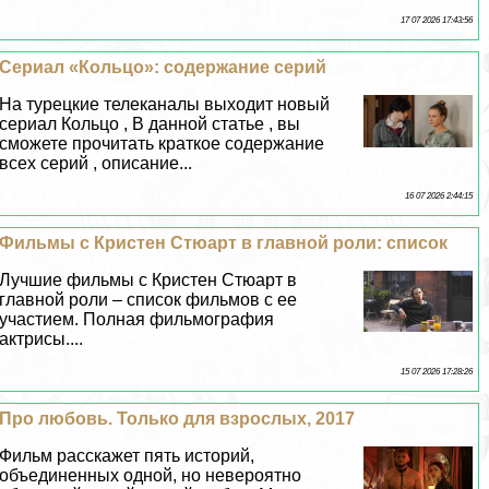
17 07 2026 17:43:56
Сериал «Кольцо»: содержание серий
На турецкие телеканалы выходит новый
сериал Кольцо , В данной статье , вы
сможете прочитать краткое содержание
всех серий , описание...
16 07 2026 2:44:15
Фильмы с Кристен Стюарт в главной роли: список
Лучшие фильмы с Кристен Стюарт в
главной роли – список фильмов с ее
участием. Полная фильмография
актрисы....
15 07 2026 17:28:26
Про любовь. Только для взрослых, 2017
Фильм расскажет пять историй,
объединенных одной, но невероятно