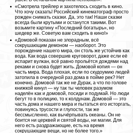
«Смотрела трейлер и захотелось сходить в кино.
Что хочу сказать! Российский кинематограф просто
рожден снимать сказки. Да, это так! Наши сказки
всегда были крутыми и останутся такими. Вот
возьмите картину «Последний богатырь», но
шедевр же. Советую вам сходить в кино!»
«Домовой показан не злорадным, всё
сокрушающим демоном — наоборот. Это
порождение нашего мира, он столь же устойчив как
вода. Как вода совершив круговорот, даже если её
испарит вулкан, всё равно прольётся дождями над
реками и снова будет жить. Домовой копия — он
часть мира. Вода плохая, если по скудоумию людей
затопила в очередной раз дома в пойме рек? Нет
конечно. Домовой так же не Дypaк, а что по голове
книжкой кинул — ну так ты человек разумом
наделён как и домовой, посиди и подумай. Но люди
бегут то в полицию, то к колдунам. Домовой — это
часть дома и нашего мира и пытаться его исторгать,
повинуясь трусости и глупости, так же
бессмысленно, как вычёрпывать океаны. Он не
боится ни церквей и святой воды, ни магии. Для
него есть раздражающие, есть на время
сокрушающие вещи, но не более того.»