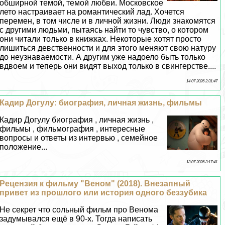
обширной темой, темой любви. Московское
лето настраивает на романтический лад. Хочется
перемен, в том числе и в личной жизни. Люди знакомятся
с другими людьми, пытаясь найти то чувство, о котором
они читали только в книжках. Некоторые хотят просто
лишиться дeвcтвeнности и для этого меняют свою натуру
до неузнаваемости. А другим уже надоело быть только
вдвоем и теперь они видят выход только в cвингepстве....
14 07 2026 2:31:47
Кадир Догулу: биография, личная жизнь, фильмы
Кадир Догулу биография , личная жизнь ,
фильмы , фильмография , интересные
вопросы и ответы из интервью , семейное
положение...
13 07 2026 3:17:41
Рецензия к фильму "Веном" (2018). Внезапный
привет из прошлого или история одного беззубика
Не секрет что сольный фильм про Венома
задумывался ещё в 90-х. Тогда написать