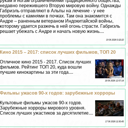
рукам и ногам ограничениями традиционного общества,
недавно пережившего Вторую мировую войну. Однажды
Габриэль отправляют в Альпы на лечение - у нее
проблемы с камнями в почках. Там она знакомится с
Андре – раненным ветераном Индокитайской войны,
которому удается разжечь в ней огонь страсти. Габриэль
решает убежать с Андре и начать новую жизнь....
19 06 2026 0:32:22
Кино 2015 – 2017: список лучших фильмов, ТОП 20
Отличное кино 2015 - 2017. Список лучших
фильмов. Рейтинг ТОП 20, куда вошли
лучшие кинокартины за эти года....
18 06 2026 12:57:14
Фильмы ужасов 90-х годов: зарубежные хорроры
Культовые фильмы ужасов 90-х годов.
Зарубежные хорроры мирового уровня.
Список лучших ужастиков за десятилетие....
17 06 2026 11:50:45