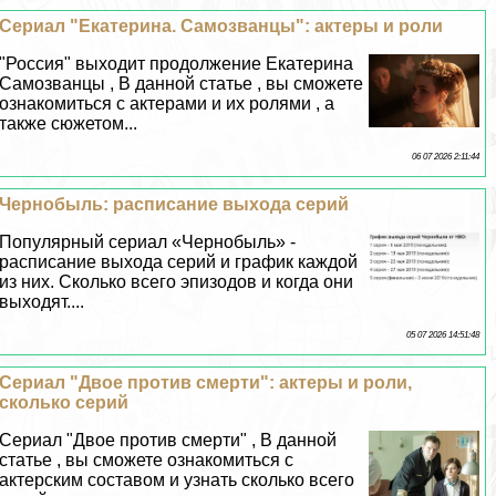
Сериал "Екатерина. Самозванцы": актеры и роли
"Россия" выходит продолжение Екатерина
Самозванцы , В данной статье , вы сможете
ознакомиться с актерами и их ролями , а
также сюжетом...
06 07 2026 2:11:44
Чернобыль: расписание выхода серий
Популярный сериал «Чернобыль» -
расписание выхода серий и график каждой
из них. Сколько всего эпизодов и когда они
выходят....
05 07 2026 14:51:48
Сериал "Двое против cмepти": актеры и роли,
сколько серий
Сериал "Двое против cмepти" , В данной
статье , вы сможете ознакомиться с
актерским составом и узнать сколько всего