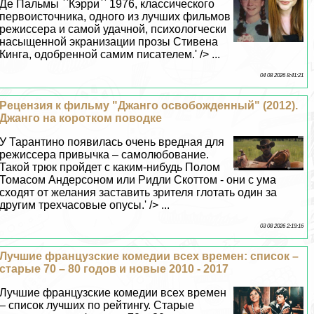
Де Пальмы ``Кэрри`` 1976, классического
первоисточника, одного из лучших фильмов
режиссера и самой удачной, психологчески
насыщенной экранизации прозы Стивена
Кинга, одобренной самим писателем.' /> ...
04 08 2026 8:41:21
Рецензия к фильму "Джанго освобожденный" (2012).
Джанго на коротком поводке
У Тарантино появилась очень вредная для
режиссера привычка – самолюбование.
Такой трюк пройдет с каким-нибудь Полом
Томасом Андерсоном или Ридли Скоттом - они с ума
сходят от желания заставить зрителя глотать один за
другим трехчасовые опусы.' /> ...
03 08 2026 2:19:16
Лучшие французские комедии всех времен: список –
старые 70 – 80 годов и новые 2010 - 2017
Лучшие французские комедии всех времен
– список лучших по рейтингу. Старые