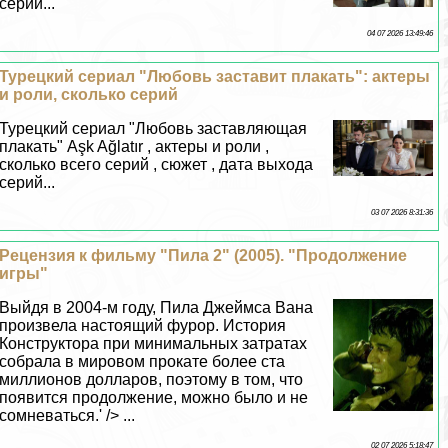
серий...
04 07 2026 13:49:46
Турецкий сериал "Любовь заставит плакать": актеры
и роли, сколько серий
Турецкий сериал "Любовь заставляющая
плакать" Aşk Ağlatır , актеры и роли ,
сколько всего серий , сюжет , дата выхода
серий...
03 07 2026 8:31:36
Рецензия к фильму "Пила 2" (2005). "Продолжение
игры"
Выйдя в 2004-м году, Пила Джеймса Вана
произвела настоящий фурор. История
Конструктора при минимальных затратах
собрала в мировом прокате более ста
миллионов долларов, поэтому в том, что
появится продолжение, можно было и не
сомневаться.' /> ...
02 07 2026 5:18:47