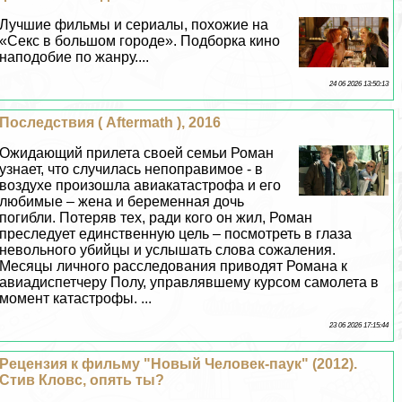
Лучшие фильмы и сериалы, похожие на
«Сeкc в большом городе». Подборка кино
наподобие по жанру....
24 06 2026 13:50:13
Последствия ( Aftermath ), 2016
Ожидающий прилета своей семьи Роман
узнает, что случилась непоправимое - в
воздухе произошла авиакатастрофа и его
любимые – жена и беременная дочь
погибли. Потеряв тех, ради кого он жил, Роман
преследует единственную цель – посмотреть в глаза
невольного убийцы и услышать слова сожаления.
Месяцы личного расследования приводят Романа к
авиадиспетчеру Полу, управлявшему курсом самолета в
момент катастрофы. ...
23 06 2026 17:15:44
Рецензия к фильму "Новый Человек-паук" (2012).
Стив Кловс, опять ты?