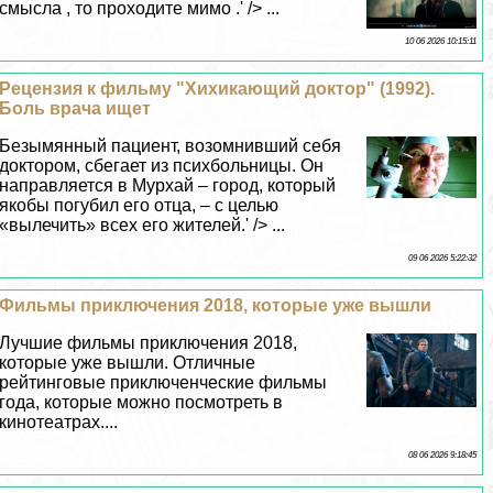
смысла , то проходите мимо .' /> ...
10 06 2026 10:15:11
Рецензия к фильму "Хихикающий доктор" (1992).
Боль врача ищет
Безымянный пациент, возомнивший себя
доктором, сбегает из психбольницы. Он
направляется в Мурхай – город, который
якобы погубил его отца, – с целью
«вылечить» всех его жителей.' /> ...
09 06 2026 5:22:32
Фильмы приключения 2018, которые уже вышли
Лучшие фильмы приключения 2018,
которые уже вышли. Отличные
рейтинговые приключенческие фильмы
года, которые можно посмотреть в
кинотеатрах....
08 06 2026 9:18:45