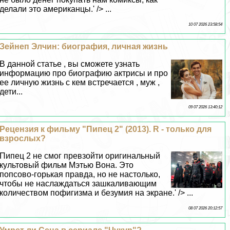
делали это американцы.' /> ...
10 07 2026 23:58:54
Зейнеп Элчин: биография, личная жизнь
В данной статье , вы сможете узнать
информацию про биографию актрисы и про
ее личную жизнь с кем встречается , муж ,
дети...
09 07 2026 13:40:12
Рецензия к фильму "Пипец 2" (2013). R - только для
взрослых?
Пипец 2 не смог превзойти оригинальный
культовый фильм Мэтью Вона. Это
попсово-горькая правда, но не настолько,
чтобы не наслаждаться зашкаливающим
количеством пофигизма и безумия на экране.' /> ...
08 07 2026 20:12:57