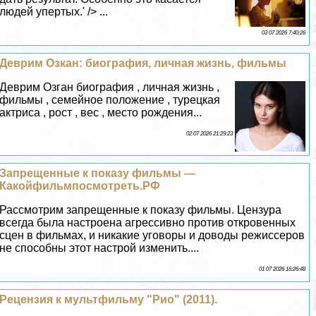
людей упертых.' /> ...
03 07 2026 7:40:26
Деврим Озкан: биография, личная жизнь, фильмы
Деврим Озган биография , личная жизнь ,
фильмы , семейное положение , турецкая
актриса , рост , вес , место рождения...
02 07 2026 21:29:23
Запрещенные к показу фильмы —
Какойфильмпосмотреть.РФ
Рассмотрим запрещенные к показу фильмы. Цензура
всегда была настроена агрессивно против откровенных
сцен в фильмах, и никакие уговоры и доводы режиссеров
не способны этот настрой изменить....
01 07 2026 16:26:48
Рецензия к мультфильму "Рио" (2011).