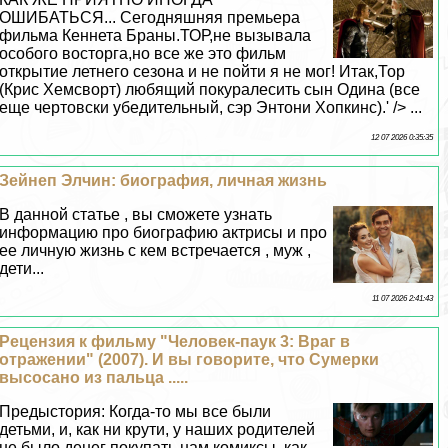
ОШИБАТЬСЯ... Сегодняшняя премьера
фильма Кеннета Браны.ТОР,не вызывала
особого восторга,но все же это фильм
открытие летнего сезона и не пойти я не мог! Итак,Тор
(Крис Хемсворт) любящий покуралесить сын Одина (все
еще чертовски убедительный, сэр Энтони Хопкинс).' /> ...
12 07 2026 0:35:35
Зейнеп Элчин: биография, личная жизнь
В данной статье , вы сможете узнать
информацию про биографию актрисы и про
ее личную жизнь с кем встречается , муж ,
дети...
11 07 2026 2:41:43
Рецензия к фильму "Человек-паук 3: Враг в
отражении" (2007). И вы говорите, что Сумерки
высосано из пальца .....
Предыстория: Когда-то мы все были
детьми, и, как ни крути, у наших родителей
не было денег покупать нам комиксы, как