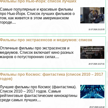
Фильмы про Нью-Йорк: список лучших
Самые популярные и красивые фильмы
про Нью-Йорк. Список лучших фильмов о
том, как живется в этом американском
городе....
31 07 2026 23:15:55
Фильмы про экстрасенсов и медиумов: список
Отличные фильмы про экстрасенсов и
медиумов. Список включает кино разных
жанров о потусторонних силах....
30 07 2026 10:27:41
Фильмы про Космос: фантастика (список 2010 – 2017
годов)
Лучшие фильмы про Космос (фантастика).
Список 2010 – 2017 годов. Самые
рейтинговые фантастические кинокартины
среди самых лучших....
29 07 2026 6:22:44