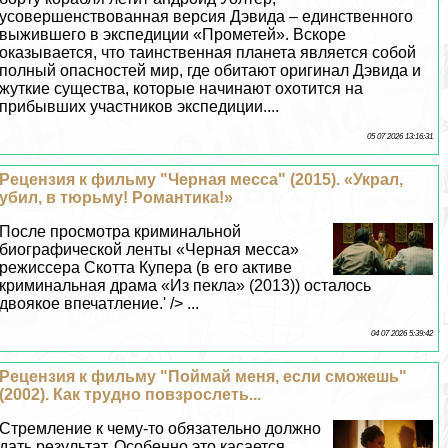
усовершенствованная версия Дэвида – единственного
выжившего в экспедиции «Прометей». Вскоре
оказывается, что таинственная планета является собой
полный опасностей мир, где обитают оригинал Дэвида и
жуткие существа, которые начинают охотится на
прибывших участников экспедиции....
05 07 2026 13:16:31
Рецензия к фильму "Черная месса" (2015). «Украл,
убил, в тюрьму! Романтика!»
После просмотра криминальной
биографической ленты «Черная месса»
режиссера Скотта Купера (в его активе
криминальная драма «Из пекла» (2013)) осталось
двоякое впечатление.' /> ...
04 07 2026 5:39:42
Рецензия к фильму "Поймай меня, если сможешь"
(2002). Как трудно повзрослеть...
Стремление к чему-то обязательно должно
дать результат. Особенно это касается