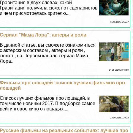
Гравитация в двух словах, какой
Гравитация получила сюжет от сценаристов
и чем присмотрелась зрителю....
15 06 2026 5:56:47
Сериал "Мама Лора": актеры и роли
В данной статье, вы сможете ознакомиться
с актерским составом , актеры и роли ,
сюжет , на Первом канале сериал Мама
Лора...
14 06 2026 10:46:50
Фильмы про лошадей: список лучших фильмов про
лошадей
Список лучших фильмов про лошадей, в
том числе новинки 2017. В подборке самое
рейтинговое кино о лошадях....
13 06 2026 1:34:18
Русские фильмы на реальных событиях: лучшие про