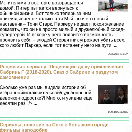
Мстителями в восторге возвращается
домой. Питер пытается вернуться к
обычной жизни. Вот только теперь за ним
приглядывает не только тетя Мэй, но и его новый
наставник – Тони Старк. Паркеру не дает покоя желание
доказать, что он не просто милый и дружелюбный сосед-
супергерой. И вскоре у него появится возможность
проявить себя – злодей Cтepвятник угрожает убить всех,
кого любит Паркер, если тот встанет у него на пути. ...
26 06 2026 22:11:37
Рецензия к сериалу "Леденящие душу приключения
Сабрины" (2018-2020). Сказ о Сабрине и раздутом
самомнении
Сколько уже раз мы видели истории об
избранной/исключительной/судьбоносной
дeвoчке-подростке?! Много, и увидим еще
десятки раз.' /> ...
25 06 2026 10:39:26
Сериалы, похожие на Сeкc в большом городе:
фильмы наподобие