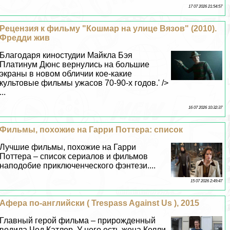
17 07 2026 21:54:57
Рецензия к фильму "Кошмар на улице Вязов" (2010).
Фредди жив
Благодаря киностудии Майкла Бэя
Платинум Дюнс вернулись на большие
экраны в новом обличии кое-какие
культовые фильмы ужасов 70-90-х годов.' />
...
16 07 2026 10:32:37
Фильмы, похожие на Гарри Поттера: список
Лучшие фильмы, похожие на Гарри
Поттера – список сериалов и фильмов
наподобие приключенческого фэнтези....
15 07 2026 2:49:47
Афера по-английски ( Trespass Against Us ), 2015
Главный герой фильма – прирожденный
водила Чед Катлер. У него есть жена Келли,