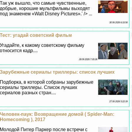
Так уж вышло, что самые чувственные,
добрые, хорошие мультфильмы выходят
под знаменем «Walt Disney Pictures».' /> ...
30 06 2026 6:33:56
Тест: угадай советский фильм
Угадайте, к какому советскому фильму
относится кадр....
28 06 2026 7:30:36
Зарубежные сериалы триллеры: список лучших
Подборка, в которой собраны зарубежные
сериалы триллеры. Список лучших
сериалов разных стран....
27 06 2026 5:22:39
Человек-паук: Возвращение домой ( Spider-Man:
Homecoming ), 2017
Молодой Питер Паркер после встречи с