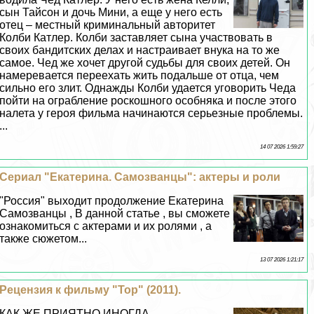
сын Тайсон и дочь Мини, а еще у него есть
отец – местный криминальный авторитет
Колби Катлер. Колби заставляет сына участвовать в
своих бандитских делах и настраивает внука на то же
самое. Чед же хочет другой судьбы для своих детей. Он
намеревается переехать жить подальше от отца, чем
сильно его злит. Однажды Колби удается уговорить Чеда
пойти на ограбление роскошного особняка и после этого
налета у героя фильма начинаются серьезные проблемы.
...
14 07 2026 1:59:27
Сериал "Екатерина. Самозванцы": актеры и роли
"Россия" выходит продолжение Екатерина
Самозванцы , В данной статье , вы сможете
ознакомиться с актерами и их ролями , а
также сюжетом...
13 07 2026 1:21:17
Рецензия к фильму "Тор" (2011).
КАК ЖЕ ПРИЯТНО ИНОГДА