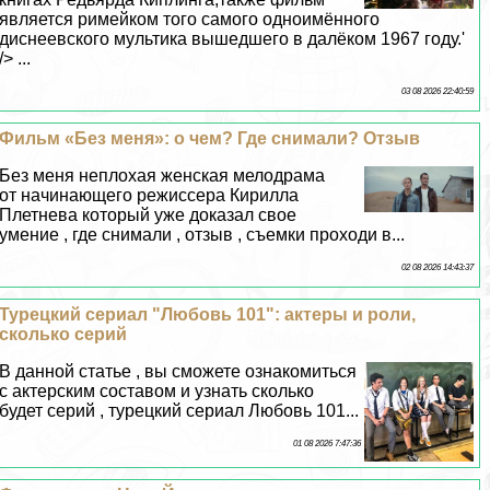
является римейком того самого одноимённого
диснеевского мультика вышедшего в далёком 1967 году.'
/> ...
03 08 2026 22:40:59
Фильм «Без меня»: о чем? Где снимали? Отзыв
Без меня неплохая женская мелодрама
от начинающего режиссера Кирилла
Плетнева который уже доказал свое
умение , где снимали , отзыв , съемки проходи в...
02 08 2026 14:43:37
Турецкий сериал "Любовь 101": актеры и роли,
сколько серий
В данной статье , вы сможете ознакомиться
с актерским составом и узнать сколько
будет серий , турецкий сериал Любовь 101...
01 08 2026 7:47:36