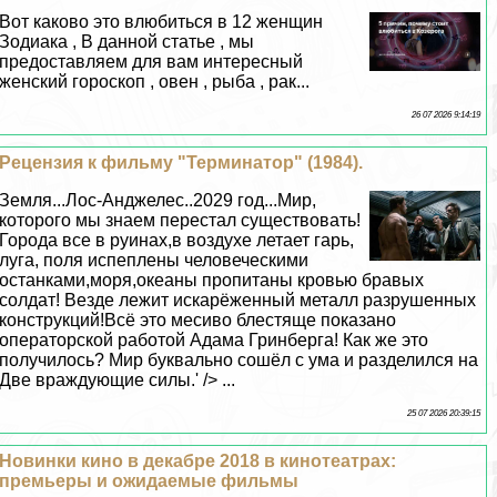
Вот каково это влюбиться в 12 женщин
Зодиака , В данной статье , мы
предоставляем для вам интересный
женский гороскоп , овен , рыба , paк...
26 07 2026 9:14:19
Рецензия к фильму "Терминатор" (1984).
Земля...Лос-Анджелес..2029 год...Мир,
которого мы знаем перестал существовать!
Города все в руинах,в воздухе летает гарь,
луга, поля испеплены человеческими
останками,моря,океаны пропитаны кровью бравых
солдат! Везде лежит искарёженный металл разрушенных
конструкций!Всё это месиво блестяще показано
операторской работой Адама Гринберга! Как же это
получилось? Мир буквально сошёл с ума и разделился на
Две враждующие силы.' /> ...
25 07 2026 20:39:15
Новинки кино в декабре 2018 в кинотеатрах:
премьеры и ожидаемые фильмы