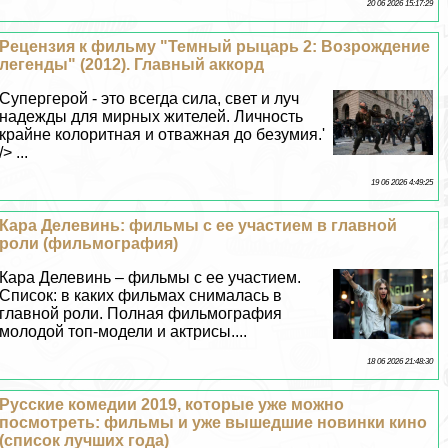
20 06 2026 15:17:29
Рецензия к фильму "Темный рыцарь 2: Возрождение
легенды" (2012). Главный аккорд
Супергерой - это всегда сила, свет и луч
надежды для мирных жителей. Личность
крайне колоритная и отважная до безумия.'
/> ...
19 06 2026 4:49:25
Кара Делевинь: фильмы с ее участием в главной
роли (фильмография)
Кара Делевинь – фильмы с ее участием.
Список: в каких фильмах снималась в
главной роли. Полная фильмография
молодой топ-модели и актрисы....
18 06 2026 21:48:30
Русские комедии 2019, которые уже можно
посмотреть: фильмы и уже вышедшие новинки кино
(список лучших года)