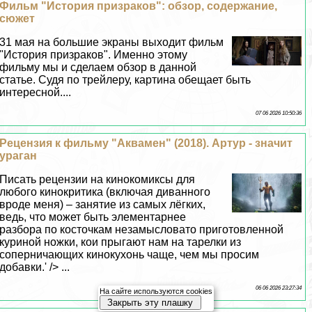
Фильм "История призpaков": обзор, содержание,
сюжет
31 мая на большие экраны выходит фильм
"История призpaков". Именно этому
фильму мы и сделаем обзор в данной
статье. Судя по трейлеру, картина обещает быть
интересной....
07 06 2026 10:50:36
Рецензия к фильму "Аквамен" (2018). Артур - значит
ураган
Писать рецензии на кинокомиксы для
любого кинокритика (включая диванного
вроде меня) – занятие из самых лёгких,
ведь, что может быть элементарнее
разбора по косточкам незамысловато приготовленной
куриной ножки, кои прыгают нам на тарелки из
соперничающих кинокухонь чаще, чем мы просим
добавки.' /> ...
06 06 2026 23:27:34
На сайте используются cookies
Закрыть эту плашку