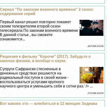
Сериал "По законам военного времени" 2 сезон:
содержание серий
Первый канал решил повторно покажет
своим телезрителям второй сезон
телесериала По законам военного времени
В данной статье , вы сможете
ознакомится...
28 07 2026 13:13:42
Рецензия к фильму "Короче" (2017). Забудьте о
законах физики, и вообще о науке.
Супруги Сафрански стесненные в
денежных средствах решаются на
радикальный поступок в своей жизни -
воспользоваться услугами крупного
научного центра и уменьшить себя в сотни раз.' /> ...
27 07 2026 12:47:24
Вот каково это — влюбиться в 12 женщин Зодиака