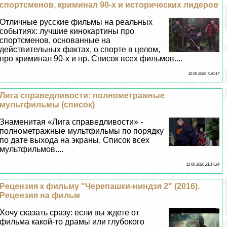
спортсменов, криминал 90-х и исторических лидеров
Отличные русские фильмы на реальных
событиях: лучшие кинокартины про
спортсменов, основанные на
действительных фактах, о спорте в целом,
про криминал 90-х и пр. Список всех фильмов....
12 06 2026 7:20:17
Лига справедливости: полнометражные
мультфильмы (список)
Знаменитая «Лига справедливости» -
полнометражные мультфильмы по порядку
по дате выхода на экраны. Список всех
мультфильмов....
11 06 2026 21:17:24
Рецензия к фильму "Черепашки-ниндзя 2" (2016).
Рецензия на фильм
Хочу сказать сразу: если вы ждете от
фильма какой-то драмы или глубокого