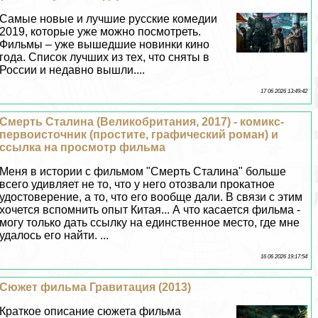
Самые новые и лучшие русские комедии
2019, которые уже можно посмотреть.
Фильмы – уже вышедшие новинки кино
года. Список лучших из тех, что сняты в
России и недавно вышли....
17 06 2026 13:49:42
Cмepть Сталина (Великобритания, 2017) - комикс-
первоисточник (простите, графический роман) и
ссылка на просмотр фильма
Меня в истории с фильмом "Cмepть Сталина" больше
всего удивляет не то, что у него отозвали прокатное
удостоверение, а то, что его вообще дали. В связи с этим
хочется вспомнить опыт Китая... А что касается фильма -
могу только дать ссылку на единственное место, где мне
удалось его найти. ...
16 06 2026 19:17:54
Сюжет фильма Гравитация (2013)
Краткое описание сюжета фильма