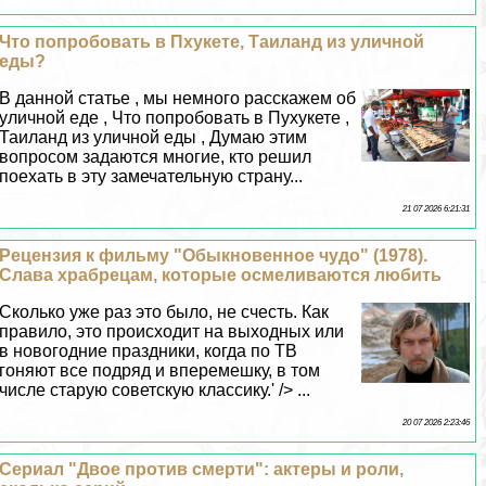
Что попробовать в Пхукете, Таиланд из уличной
еды?
В данной статье , мы немного расскажем об
уличной еде , Что попробовать в Пухукете ,
Таиланд из уличной еды , Думаю этим
вопросом задаются многие, кто решил
поехать в эту замечательную страну...
21 07 2026 6:21:31
Рецензия к фильму "Обыкновенное чудо" (1978).
Слава храбрецам, которые осмеливаются любить
Сколько уже раз это было, не счесть. Как
правило, это происходит на выходных или
в новогодние праздники, когда по ТВ
гоняют все подряд и вперемешку, в том
числе старую советскую классику.' /> ...
20 07 2026 2:23:46
Сериал "Двое против cмepти": актеры и роли,