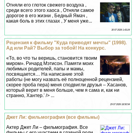
Отняли его глоток свежего воздуха ,
среди всего этого хаоса , Отняли самое
дорогое в его жизни , Бедный Ямач ,
какая боль в этих глазах , У меня уже...
30 07 2026 1:43:24
Рецензия к фильму "Куда приводят мечты" (1998).
Ад или Рай? Выбор за тобой! На конкурс.
«То, во что ты веришь, становится твоим
миром». Ричард Мэтисон. Памяти моих
любимых родителей, папы и мамы,
посвящается… На написание этой
работы (не могу назвать её полноценной рецензией,
скорее проба пера) меня сподвигли друзья – Хасанов,
который верит в меня больше, чем я сама и, как ни
странно, Хантер.' /> ...
29 07 2026 18:50:54
Джет Ли: фильмография (все фильмы)
Актер Джет Ли – фильмография. Все
фильмы с его участием в главной роли.