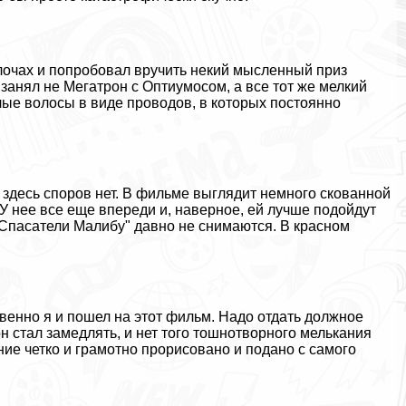
елочах и попробовал вручить некий мысленный приз
занял не Мегатрон с Оптиумосом, а все тот же мелкий
елые волосы в виде проводов, в которых постоянно
, здесь споров нет. В фильме выглядит немного скованной
ь. У нее все еще впереди и, наверное, ей лучше подойдут
"Спасатели Малибу" давно не снимаются. В красном
твенно я и пошел на этот фильм. Надо отдать должное
 стал замедлять, и нет того тошнотворного мелькания
ние четко и грамотно прорисовано и подано с самого