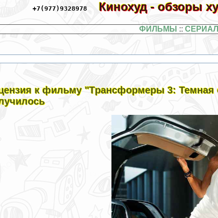
Кинохуд - обзоры 
+7(977)9328978
ФИЛЬМЫ
::
СЕРИА
цензия к фильму "Tрaнcформеры 3: Темная с
лучилось