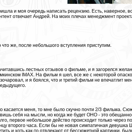
ишла и моя очередь написать рецензию. Есть, наверное, во
нтент отвечает Андрей. На моих плечах менеджмент проекта
 что же, после небольшого вступления приступим.
читавшись лестных отзывов о фильме, и я загорелся желани
мкинском IMAX. На фильм я шел, все же с некоторой опаско
зочаровал, и я боялся, что и третий фильм не впечатлит мен
едыдущего.
о касается меня, то мне было скучно почти 2/3 фильма. Сю
вишь себя на мысли, но когда же будет ОНО - это обещанно
лго, первое небольшое действо происходит только через пол
нцу второго часа. Если бы не новая симпатичная дeвyшка 
тить и хоть как-то отвлекают от бессюжетной картинки, был