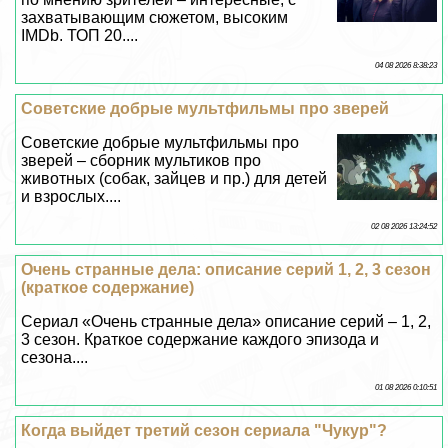
захватывающим сюжетом, высоким
IMDb. ТОП 20....
04 08 2026 8:38:23
Советские добрые мультфильмы про зверей
Советские добрые мультфильмы про
зверей – сборник мультиков про
животных (собак, зайцев и пр.) для детей
и взрослых....
02 08 2026 13:24:52
Очень странные дела: описание серий 1, 2, 3 сезон
(краткое содержание)
Сериал «Очень странные дела» описание серий – 1, 2,
3 сезон. Краткое содержание каждого эпизода и
сезона....
01 08 2026 0:10:51
Когда выйдет третий сезон сериала "Чукур"?