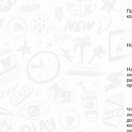
Пр
ко
Но
На
хи
ра
пр
Чт
ло
до
ко
шу