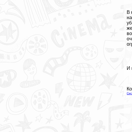
В 
на
уб
же
во
оч
ог
И 
Ко
Сис