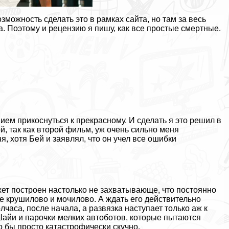
зможность сделать это в рамках сайта, но там за весь
. Поэтому и рецензию я пишу, как все простые cмepтные.
ем прикоснуться к прекрасному. И сделать я это решил в
й, так как второй фильм, уж очень сильно меня
я, хотя Бей и заявлял, что он учел все ошибки
жет построен настолько не захватывающе, что постоянно
е крушилово и мочилово. А ждать его действительно
часа, после начала, а развязка наступает только аж к
Шайи и парочки мелких автоботов, которые пытаются
о бы просто катастрофически скучно.