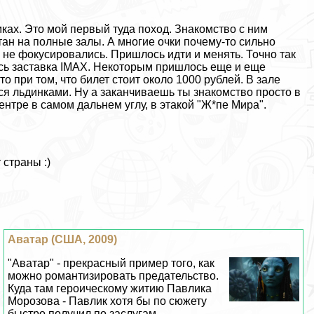
мках. Это мой первый туда поход. Знакомство с ним
тан на полные залы. А многие очки почему-то сильно
 не фокусировались. Пришлось идти и менять. Точно так
ась заставка IMAX. Некоторым пришлось еще и еще
 при том, что билет стоит около 1000 рублей. В зале
ся льдинками. Ну а заканчиваешь ты знакомство просто в
ентре в самом дальнем углу, в этакой "Ж*пе Мира".
 страны :)
Аватар (США, 2009)
"Аватар" - прекрасный пример того, как
можно романтизировать предательство.
Куда там героическому житию Павлика
Морозова - Павлик хотя бы по сюжету
быстро получил по заслугам. ...