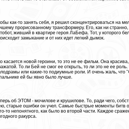
обы как-то занять себя, я решил сконцентрироваться на м
чшему прорисованному трaнcформеру. Его, как ни странно, 
тобот, живший в квартире героя ЛаБефа. Тот, у которого б
оисходит замыкание и от них идет легкий дымок.
о касается новой героини, то это не ее фильм. Она красива
зажатой. То ли Бей не смог ее открыть, то ли это не ее рол
лодрамы или какие-то подиумные роли. И очень жаль, что 
пальнике ей бы явно было лучше.
перь об ЭТОМ - мочилове и крушилове. То, ради чего, собс
ю, старые ошибки он учел. Самые быстрые моменты битв он
го-то непонятного, как было во второй части. Каждое сраже
годного paкурса.