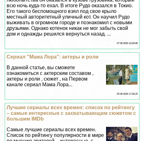
всю ночь куда-то ехал. В итоге Рудо оказался в Токио.
Его такого беспомощного взял под свое крыло
местный авторитетный уличный кот. Он научил Рудо
выживать в огромном городе и познакомил с новыми
друзьями. Однако котенок никак не мог забыть свой
дом и однажды решился вернуться назад. ...
07 08 2026 16:28:48
Сериал "Мама Лора": актеры и роли
В данной статье, вы сможете
ознакомиться с актерским составом ,
актеры и роли , сюжет , на Первом
канале сериал Мама Лора...
05 08 2026 17:36:35
Лучшие сериалы всех времен: список по рейтингу
– самые интересные с захватывающим сюжетом с
большим IMDb
Самые лучшие сериалы всех времен.
Список по рейтингу популярности в мире
по мнению зрителей – интересные, с