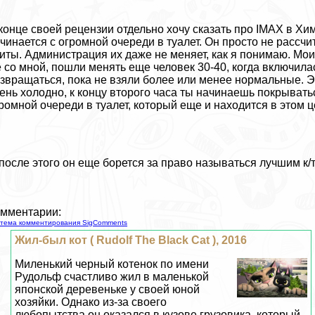
конце своей рецензии отдельно хочу сказать про IMAX в Хи
чинается с огромной очереди в туалет. Он просто не рассчи
иты. Администрация их даже не меняет, как я понимаю. Мои
 со мной, пошли менять еще человек 30-40, когда включил
звращаться, пока не взяли более или менее нормальные. Это
ень холодно, к концу второго часа ты начинаешь покрывать
ромной очереди в туалет, который еще и находится в этом ц
после этого он еще борется за право называться лучшим к/т
мментарии:
тема комментирования SigComments
Жил-был кот ( Rudolf The Black Cat ), 2016
Миленький черный котенок по имени
Рудольф счастливо жил в маленькой
японской деревеньке у своей юной
хозяйки. Однако из-за своего
любопытства он оказался в кузове грузовика, который