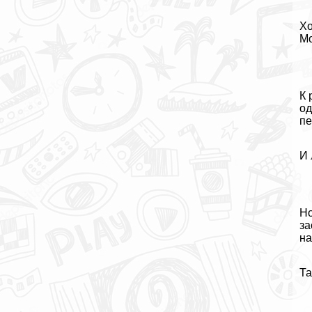
Хо
Мо
К 
од
пе
И 
Но
за
на
Та