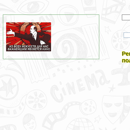
Ре
по