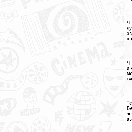
Чт
лу
ав
пр
Чт
и 
ме
ку
Те
Бе
че
вы