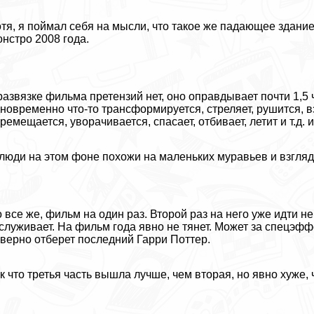
тя, я поймал себя на мысли, что такое же падающее здани
нстро 2008 года.
развязке фильма претензий нет, оно оправдывает почти 1,5 
новременно что-то трaнcформируется, стреляет, рушится, взр
ремещается, уворачивается, спасает, отбивает, летит и т.д. и 
люди на этом фоне похожи на маленьких муравьев и взгляд
 все же, фильм на один раз. Второй раз на него уже идти н
служивает. На фильм года явно не тянет. Может за спецэфф
верно отберет последний Гарри Поттер.
к что третья часть вышла лучше, чем вторая, но явно хуже,