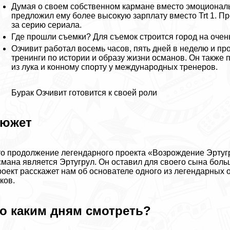
Думая о своем собственном кармане вместо эмоциональн
предложил ему более высокую зарплату вместо Trt 1. Пр
за серию сериала.
Где прошли съемки? Для съемок строится город на оче
Озчивит работал восемь часов, пять дней в неделю и пр
тренинги по истории и образу жизни османов. Он также 
из лука и конному спорту у международных тренеров.
Буpaк Озчивит готовится к своей роли
южет
о продолжение легендарного проекта «Возрождение Эртугр
мана является Эртугрул. Он оставил для своего сына больш
оект расскажет нам об основателе одного из легендарных 
ков.
о каким дням смотреть?