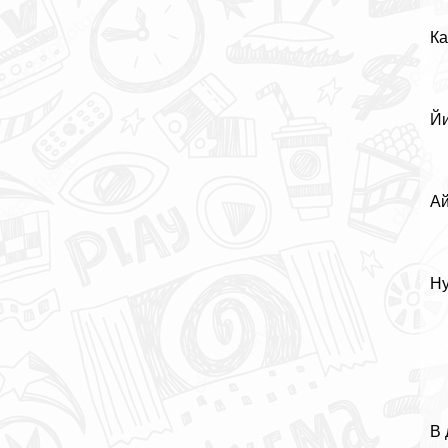
Ка
Йи
Ай
Ну
В 