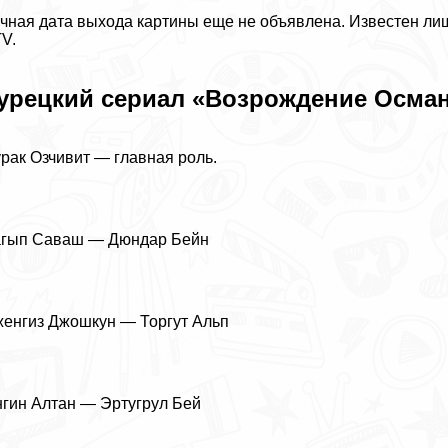
чная дата выхода картины еще не объявлена. Известен лиш
V.
урецкий сериал «Возрождение Осман
paк Озчивит — главная роль.
агып Саваш — Дюндар Бейн
енгиз Джошкун — Торгут Альп
гин Алтан — Эртугрул Бей