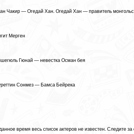
ан Чакир — Огедай Хан. Огедай Хан — правитель монгольс
гит Мерген
шегюль Гюнай — невестка Осман бея
реттин Сонмез — Бамса Бейрека
данное время весь список актеров не известен. Следите за