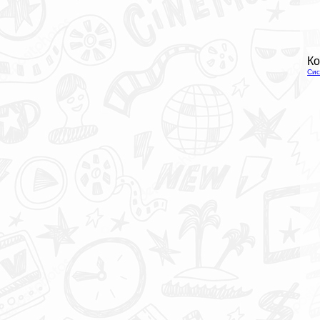
Ко
Сис