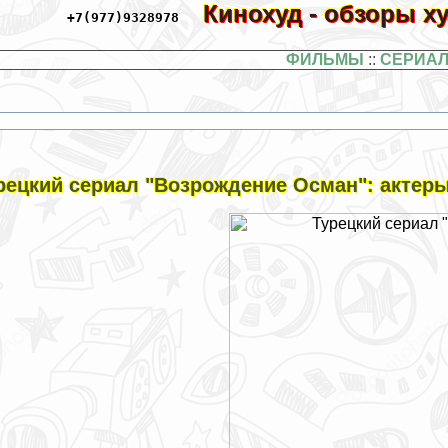
Кинохуд - обзоры 
+7(977)9328978
ФИЛЬМЫ
::
СЕРИА
рецкий сериал "Возрождение Осман": актеры