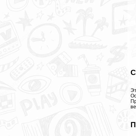
С
Эт
Ос
Пр
ве
П