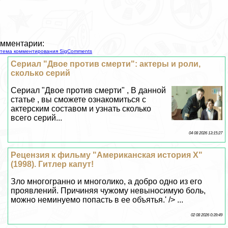
мментарии:
тема комментирования SigComments
Сериал "Двое против cмepти": актеры и роли,
сколько серий
Сериал "Двое против cмepти" , В данной
статье , вы сможете ознакомиться с
актерским составом и узнать сколько
всего серий...
04 08 2026 13:15:27
Рецензия к фильму "Американская история Х"
(1998). Гитлер капут!
Зло многогранно и многолико, а добро одно из его
проявлений. Причиняя чужому невыносимую боль,
можно неминуемо попасть в ее объятья.' /> ...
02 08 2026 0:39:49