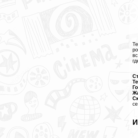
Те
ро
вс
гд
С
Те
Го
Ж
Ск
се
И