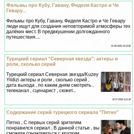
Фильмы про Кубу, Гавану, Фиделя Кастро и Че
Гевару...
Фильмы про Кубу, Гавану, Фиделя Кастро и Че Гевару
люди ищут для создания неповторимой атмосферы тех
далёких мест. В предвкушении долгожданного
путешествия....
01 08 2026 14:12:42
Турецкий сериал "Северная звезда": актеры и
роли, сколько серий
Турецкий сериал Северная звезда/Kuzey
Yildizi актеры и роли , сколько серий ,
дата выхода , по каким дням смотреть ,
телеканал , сценарист , сюжет...
30 07 2026 5:21:30
Содержание серий турецкого сериала "Пятно"
Пятно , С первых серий зрителям
понравился сериал , В данной статье , вы
сможете ознакомиться с кратким