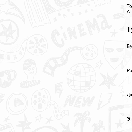
То
AT
Т
Бу
Р
Дж
Эн