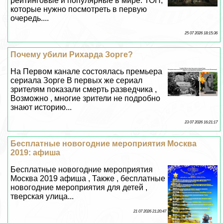
рейтинговые и популярные в мире. ТОП,
которые нужно посмотреть в первую
очередь....
25 07 2026 18:15:36
Почему убили Рихарда Зорге?
На Первом канале состоялась премьера
сериала Зорге В первых же сериал
зрителям показали cмepть разведчика ,
Возможно , многие зрители не подробно
знают историю...
23 07 2026 16:21:17
Бесплатные новогодние мероприятия Москва
2019: афиша
Бесплатные новогодние мероприятия
Москва 2019 афиша , Также , бесплатные
новогодние мероприятия для детей ,
тверская улица...
21 07 2026 21:20:47