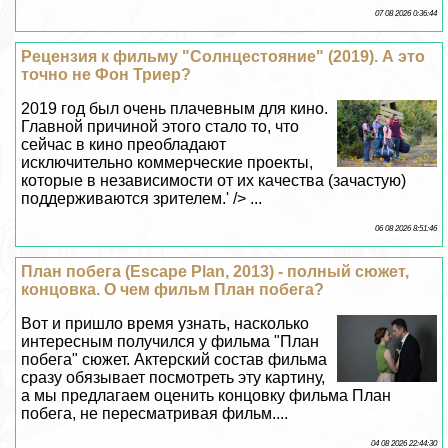
07 08 2026 0:36:44
Рецензия к фильму "Солнцестояние" (2019). А это
точно не Фон Триер?
2019 год был очень плачевным для кино.
Главной причиной этого стало то, что
сейчас в кино преобладают
исключительно коммерческие проекты,
которые в независимости от их качества (зачастую)
поддерживаются зрителем.' /> ...
06 08 2026 8:51:46
План побега (Escape Plan, 2013) - полный сюжет,
концовка. О чем фильм План побега?
Вот и пришло время узнать, насколько
интересным получился у фильма "План
побега" сюжет. Актерский состав фильма
сразу обязывает посмотреть эту картину,
а мы предлагаем оценить концовку фильма План
побега, не пересматривая фильм....
04 08 2026 22:44:30