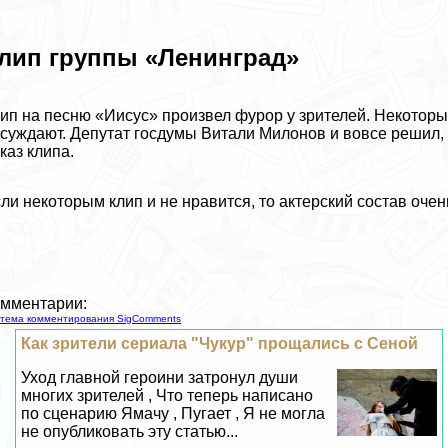
лип группы «Ленинград»
ип на песню «Иисус» произвел фурор у зрителей. Некоторым
суждают. Депутат госдумы Витали Милонов и вовсе решил, 
каз клипа.
ли некоторым клип и не нравится, то актерский состав оче
мментарии:
тема комментирования SigComments
Как зрители сериала "Чукур" прощались с Сеной
Уход главной героини затронул души
многих зрителей , Что теперь написано
по сценарию Ямачу , Пугает , Я не могла
не опубликовать эту статью...