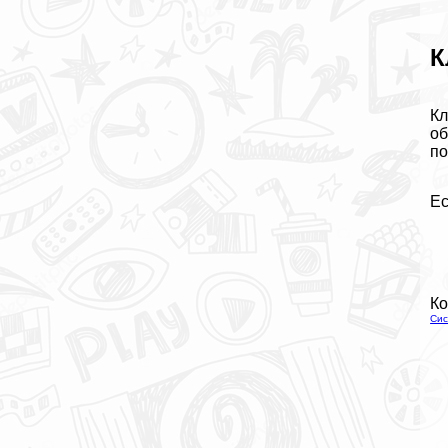
К
Кл
об
по
Ес
Ко
Сис