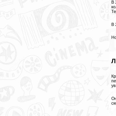
В 
ко
Те
В 
Но
Л
Кр
пе
ув
Он
ск