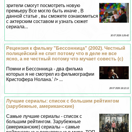
зрители смогут посмотреть новую
премьеру Все могло быть иначе , В
данной статье , вы сможете ознакомиться
с актерским составом и узнать сюжет
сериала...
30 07 2026 3:26:42
Рецензия к фильму "Бессонница" (2002). Честный
полицейский не спит потому что в деле не все
ясно, а не честный потому что мучает совесть (c)
Помни и Бессонница - два фильма
которых я не смотрел из фильмографии
Кристофера Нолана.' /> ...
28 07 2026 18:12:13
Лучшие сериалы: список с большим рейтингом
(зарубежные, американские)
Самые лучшие сериалы - список с
большим рейтингом. Зарубежные
(американские) сериалы – самые