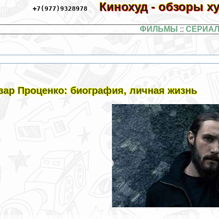
Кинохуд - обзоры 
+7(977)9328978
ФИЛЬМЫ
::
СЕРИА
зар Проценко: биография, личная жизнь