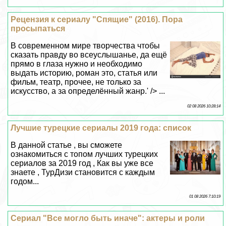
Рецензия к сериалу "Спящие" (2016). Пора
просыпаться
В современном мире творчества чтобы
сказать правду во всеуслышанье, да ещё
прямо в глаза нужно и необходимо
выдать историю, роман это, статья или
фильм, театр, прочее, не только за
искусство, а за определённый жанр.' /> ...
02 08 2026 10:28:14
Лучшие турецкие сериалы 2019 года: список
В данной статье , вы сможете
ознакомиться с топом лучших турецких
сериалов за 2019 год , Как вы уже все
знаете , ТурДизи становится с каждым
годом...
01 08 2026 7:10:19
Сериал "Все могло быть иначе": актеры и роли