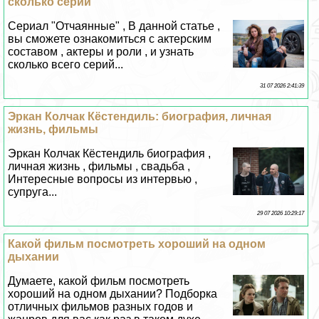
сколько серий
Сериал "Отчаянные" , В данной статье ,
вы сможете ознакомиться с актерским
составом , актеры и роли , и узнать
сколько всего серий...
31 07 2026 2:41:39
Эркан Колчак Кёстендиль: биография, личная
жизнь, фильмы
Эркан Колчак Кёстендиль биография ,
личная жизнь , фильмы , свадьба ,
Интересные вопросы из интервью ,
супруга...
29 07 2026 10:29:17
Какой фильм посмотреть хороший на одном
дыхании
Думаете, какой фильм посмотреть
хороший на одном дыхании? Подборка
отличных фильмов разных годов и