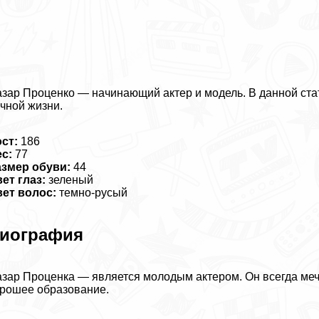
зар Проценко — начинающий актер и модель. В данной ста
чной жизни.
ст:
186
с:
77
азмер обуви:
44
ет глаз:
зеленый
ет волос:
темно-русый
иография
зар Проценка — является молодым актером. Он всегда мечт
рошее образование.