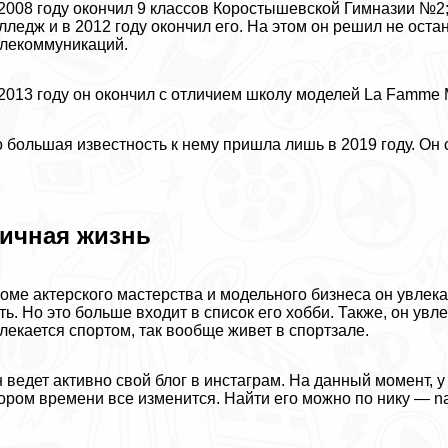
2008 году окончил 9 классов Коростышевской Гимназии №2;
лледж и в 2012 году окончил его. На этом он решил не ост
лекоммуникаций.
2013 году он окончил с отличием школу моделей La Famme 
 большая известность к нему пришла лишь в 2019 году. Он 
ичная жизнь
оме актерского мастерства и модельного бизнеса он увлека
ть. Но это больше входит в список его хобби. Также, он увл
лекается спортом, так вообще живет в спортзале.
 ведет активно свой блог в инстаграм. На данный момент, у
ором времени все изменится. Найти его можно по нику — naza