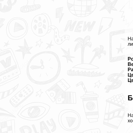
На
ли
Ро
Ве
Р
Цв
Цв
Б
На
хо